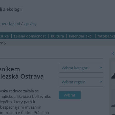
í a ekologii
ravodajství
/
zprávy
istika
zelená domácnost
kultura
kalendář akcí
fotobank
ciály
evníkem
lezská Ostrava
vská radnice začala se
matickou likvidací bolševníku
lepého, který patří k
ebezpečnějším invazním
m rostlin v Česku. Práce na
ig