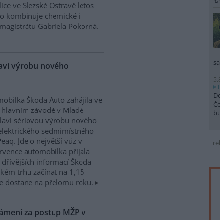
ice ve Slezské Ostravě letos
to kombinuje chemické i
magistrátu Gabriela Pokorná.
sa
lavi výrobu nového
5.
Do
obilka Škoda Auto zahájila ve
Če
 hlavním závodě v Mladé
b
lavi sériovou výrobu nového
elektrického sedmimístného
eaq. Jde o největší vůz v
re
rvence automobilka přijala
dřívějších informací Škoda
kém trhu začínat na 1,15
e dostane na přelomu roku.
námení za postup MŽP v