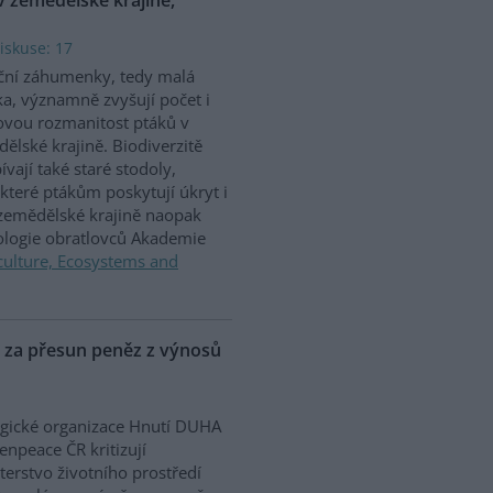
iskuse: 17
ční záhumenky, tedy malá
ka, významně zvyšují počet i
vou rozmanitost ptáků v
ělské krajině. Biodiverzitě
ívají také staré stodoly,
které ptákům poskytují úkryt i
 zemědělské krajině naopak
iologie obratlovců Akademie
culture, Ecosystems and
P za přesun peněz z výnosů
gické organizace Hnutí DUHA
enpeace ČR kritizují
terstvo životního prostředí