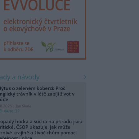
rady a návody
ýtus o zeleném koberci: Proč
nglický trávník v létě zabíjí život v
ůdě
.8.2026 | Jan Skala
Diskuse: 32
opady horka a sucha na přírodu jsou
ritické. ČSOP ukazuje, jak může
íznivé krajině a živočichům pomoci
eřejnost i obce