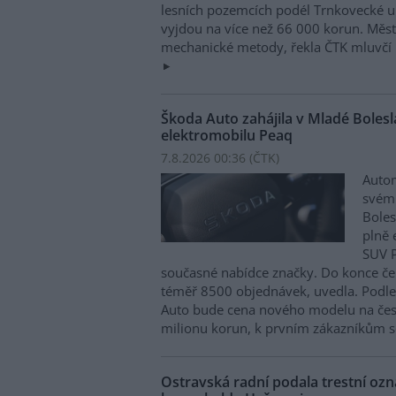
lesních pozemcích podél Trnkovecké ul
vyjdou na více než 66 000 korun. Měs
mechanické metody, řekla ČTK mluvčí 
Škoda Auto zahájila v Mladé Boles
elektromobilu Peaq
7.8.2026 00:36 (
ČTK
)
Autom
svém
Boles
plně 
SUV P
současné nabídce značky. Do konce če
téměř 8500 objednávek, uvedla. Podle 
Auto bude cena nového modelu na čes
milionu korun, k prvním zákazníkům s
Ostravská radní podala trestní oz