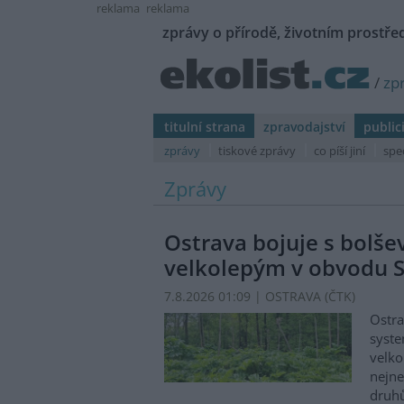
reklama
reklama
zprávy o přírodě, životním prostřed
/
zp
titulní strana
zpravodajství
public
zprávy
tiskové zprávy
co píší jiní
spe
Zprávy
Ostrava bojuje s bolš
velkolepým v obvodu S
7.8.2026 01:09 | OSTRAVA (
ČTK
)
Ostra
syste
velko
nejn
druhů