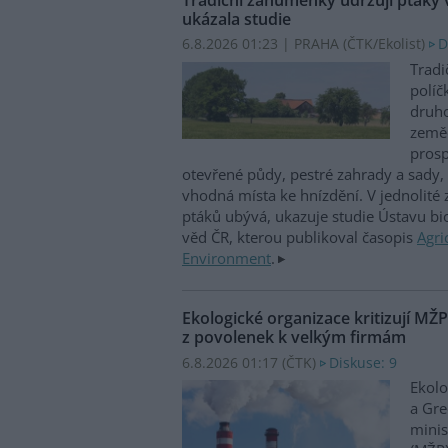
ukázala studie
6.8.2026 01:23 | PRAHA (
ČTK/Ekolist
)
D
Tradi
políč
druho
zeměd
prosp
otevřené půdy, pestré zahrady a sady, 
vhodná místa ke hnízdění. V jednolité
ptáků ubývá, ukazuje studie Ústavu b
věd ČR, kterou publikoval časopis
Agri
Environment
.
Ekologické organizace kritizují MŽ
z povolenek k velkým firmám
6.8.2026 01:17 (
ČTK
)
Diskuse: 9
Ekolo
a Gre
minis