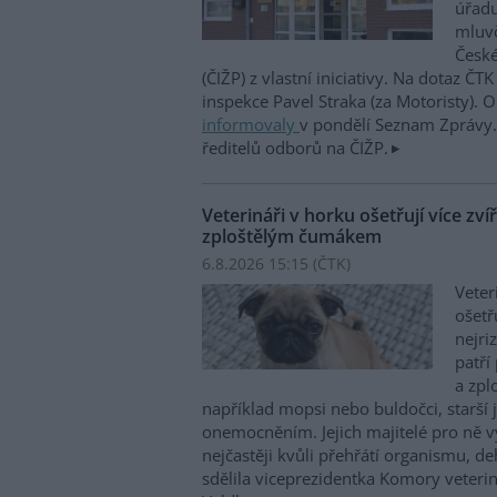
úřadu
mluvč
České
(ČIŽP) z vlastní iniciativy. Na dotaz ČT
inspekce Pavel Straka (za Motoristy).
informovaly
v pondělí Seznam Zprávy. 
ředitelů odborů na ČIŽP.
Veterináři v horku ošetřují více zví
zploštělým čumákem
6.8.2026 15:15 (
ČTK
)
Veter
ošetř
nejri
patří
a zpl
například mopsi nebo buldočci, starší j
onemocněním. Jejich majitelé pro ně vy
nejčastěji kvůli přehřátí organismu, d
sdělila viceprezidentka Komory veterin