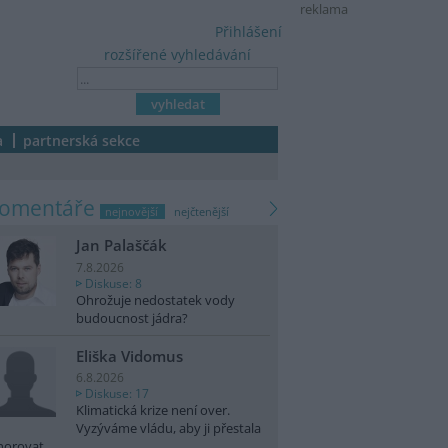
reklama
Přihlášení
rozšířené vyhledávání
a
partnerská sekce
komentáře
nejnovější
nejčtenější
Jan Palaščák
7.8.2026
Diskuse: 8
Ohrožuje nedostatek vody
budoucnost jádra?
Eliška Vidomus
6.8.2026
Diskuse: 17
Klimatická krize není over.
Vyzýváme vládu, aby ji přestala
norovat