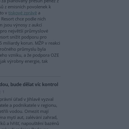
 za plánovaný přesun peněz z
ů z emisních povolenek k
to v
tiskové zprávě
a
 Resort chce podle nich
m jsou výnosy z aukcí
 pro největší průmyslové
sort snížit podporu pro
5 miliardy korun. MŽP v reakci
náročného průmyslu byla
jeho vzniku, a že podpora OZE
jak výrobny energie, tak
odou, bude dělat víc kontrol
: 1
rávní úřad v Jihlavě vyzval
tele a podnikatele v regionu,
etřili vodou. Omezit mají
na mytí aut, zalévání zahrad,
íků a hřišť, napouštění bazénů