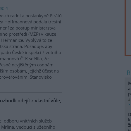
e: 4
vská radní a poslankyně Pirátů
a Hoffmannová podala trestní
ení za postup ministerstva
ního prostředí (MŽP) v kauze
 Heřmanice. Vyplývá to ze
tská strana. Požaduje, aby
řípadu České inspekci životního
ffmannová ČTK sdělila, že
přesně nezjištěným osobám
ším osobám, jejichž účast na
prověřováním. Stanovisko
M
a
p
ozhodli odejít z vlastní vůle,
4
D
k
el odboru vnitřních služeb
ž
 Mrlina, vedoucí služebního
v