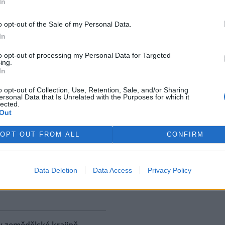
In
ostřední ekologická katastrofa
uje přírodní rezervaci v
o opt-out of the Sale of my Personal Data.
, v jejíž blízkosti se rozšířila
In
 ropná skvrna. Ropa unikla z
 u níž panuje podezření, že
to opt-out of processing my Personal Data for Targeted
ing.
. S odkazem na sdělení
In
izozemské nevládní organizace
 AFP.
o opt-out of Collection, Use, Retention, Sale, and/or Sharing
ersonal Data that Is Unrelated with the Purposes for which it
lected.
Out
ské řeky minimální průtoky
K
)
OPT OUT FROM ALL
CONFIRM
 nedostatku srážek je téměř ve
 jihočeských řekách historicky
nší průtok vody. Nejhorší je
Data Deletion
Data Access
Privacy Policy
ce v rovinatých oblastech,
rek
klad na Českobudějovicku. ČTK
v zemědělské krajině,