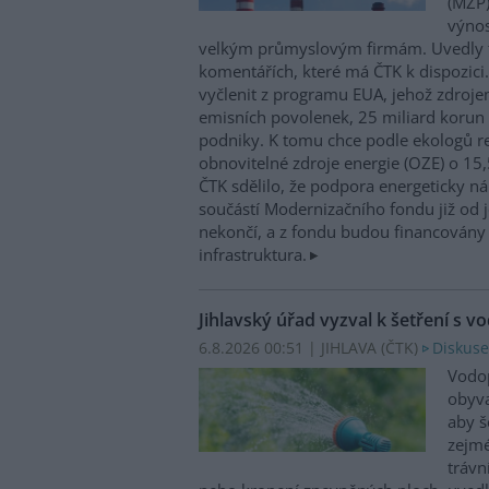
(MŽP)
výnos
velkým průmyslovým firmám. Uvedly 
komentářích, které má ČTK k dispozici.
vyčlenit z programu EUA, jehož zdroje
emisních povolenek, 25 miliard korun
podniky. K tomu chce podle ekologů re
obnovitelné zdroje energie (OZE) o 15,
ČTK sdělilo, že podpora energeticky 
součástí Modernizačního fondu již od 
nekončí, a z fondu budou financovány 
infrastruktura.
Jihlavský úřad vyzval k šetření s v
6.8.2026 00:51 | JIHLAVA (
ČTK
)
Diskuse
Vodop
obyva
aby š
zejmé
trávn