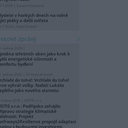
9.7.2026 | Zuzana Kučerová
yslete v horkých dnech na volně
ijící ptáky a další zvířata
8.7.2026 | Karel Makoň
tiskové zprávy
4. května 2026 |
ýměna střešních oken jako krok k
yšší energetické účinnosti a
omfortu bydlení
1. května 2026 |
Vrchlabí do toho!
rchlabí do toho!: Vrchlabí do toho!
hce vyhrát volby. Nabízí Lukáše
eplého jako nového starostu
. května 2026 |
ASITIS s.r.o.
SITIS s.r.o.: Podřipsko zahájilo
řípravu strategie klimatické
dolnosti. Projekt
athways2Resilience propojil adaptaci
rajiny s budoucími investicemi.