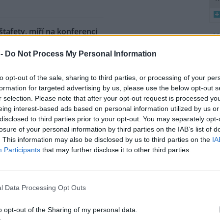
 štafety, míří na konferenci
8
 2
 -
Do Not Process My Personal Information
K
ahy dnes dorazili jezdci
O
árodní cyklistické štafety COP
to opt-out of the sale, sharing to third parties, or processing of your per
Ride. Účastníci vyrazili z
9
formation for targeted advertising by us, please use the below opt-out s
O
lského Belému, kde se konala
r selection. Please note that after your opt-out request is processed y
s
dní konference smluvních
eing interest-based ads based on personal information utilized by us or
ojených národů (OSN) o změně
disclosed to third parties prior to your opt-out. You may separately opt-
1
íž se v listopadu uskuteční 31.
(
losure of your personal information by third parties on the IAB’s list of
 na konferenci
deset návrhů
na
H
. This information may also be disclosed by us to third parties on the
IA
p
ráví necelé tři dny. Včera
Participants
that may further disclose it to other third parties.
a
mátora hl. m. Prahy Jana
l Data Processing Opt Outs
uje velká ropná skvrna z
o opt-out of the Sharing of my personal data.