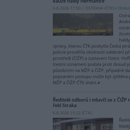
kauze haldy Heřmanice
6.8.2026 17:50 | OSTRAVA (
ČTK
)
Diskus
Ostra
Andre
oznám
život
haldy
zprávy, kterou ČTK poskytla Česká pirá
policie prověřila okolnosti odebrání p
prostředí (ČIŽP) a zastavení řízení. Ho
trestní oznámení podala proti dosud 
působícím na MŽP a ČIŽP, případně dal
popsaném postupu může být zjištěna 
MŽP a ČIŽP ČTK shání.
Ředitelé odborů i mluvčí se z ČIŽP r
řekl Straka
6.8.2026 15:22 (
ČTK
)
Ředit
Matěj