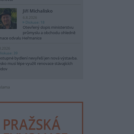
Jiří Michalisko
6.8.2026
Diskuse: 18
Otevřený dopis ministerstvu
průmyslu a obchodu ohledně
nace odvalu Heřmanice
8.2026
Diskuse: 39
stupné bydlení nevyřeší jen nová výstavba.
sko musí lépe využít renovace stávajících
udov
klama