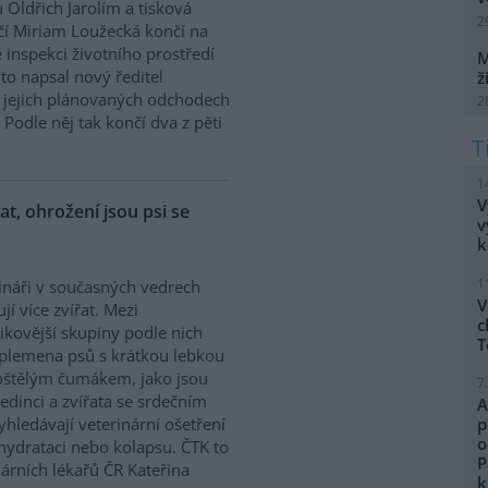
 Oldřich Jarolím a tisková
2
í Miriam Loužecká končí na
 inspekci životního prostředí
M
K to napsal nový ředitel
ž
 O jejich plánovaných odchodech
2
Podle něj tak končí dva z pěti
1
V
řat, ohrožení jsou psi se
v
k
1
ináři v současných vedrech
V
ují více zvířat. Mezi
c
zikovější skupiny podle nich
T
 plemena psů s krátkou lebkou
oštělým čumákem, jako jsou
7
edinci a zvířata se srdečním
A
hledávají veterinární ošetření
p
o
ehydrataci nebo kolapsu. ČTK to
P
árních lékařů ČR Kateřina
k