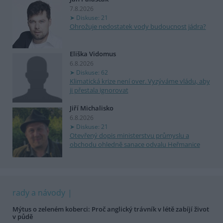
7.8.2026
Diskuse: 21
Ohrožuje nedostatek vody budoucnost jádra?
Eliška Vidomus
6.8.2026
Diskuse: 62
Klimatická krize není over. Vyzýváme vládu, aby
ji přestala ignorovat
Jiří Michalisko
6.8.2026
Diskuse: 21
Otevřený dopis ministerstvu průmyslu a
obchodu ohledně sanace odvalu Heřmanice
rady a návody
Mýtus o zeleném koberci: Proč anglický trávník v létě zabíjí život
v půdě