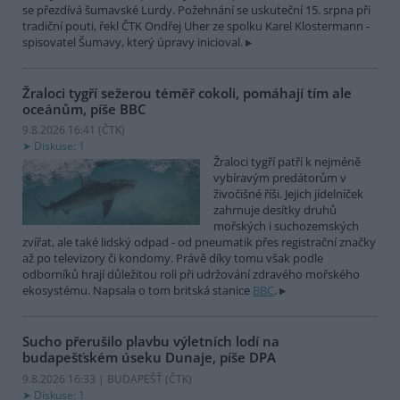
se přezdívá šumavské Lurdy. Požehnání se uskuteční 15. srpna při
tradiční pouti, řekl ČTK Ondřej Uher ze spolku Karel Klostermann -
spisovatel Šumavy, který úpravy inicioval.
Žraloci tygří sežerou téměř cokoli, pomáhají tím ale
oceánům, píše BBC
9.8.2026 16:41 (
ČTK
)
Diskuse: 1
Žraloci tygří patří k nejméně
vybíravým predátorům v
živočišné říši. Jejich jídelníček
zahrnuje desítky druhů
mořských i suchozemských
zvířat, ale také lidský odpad - od pneumatik přes registrační značky
až po televizory či kondomy. Právě díky tomu však podle
odborníků hrají důležitou roli při udržování zdravého mořského
ekosystému. Napsala o tom britská stanice
BBC
.
Sucho přerušilo plavbu výletních lodí na
budapešťském úseku Dunaje, píše DPA
9.8.2026 16:33 | BUDAPEŠŤ (
ČTK
)
Diskuse: 1