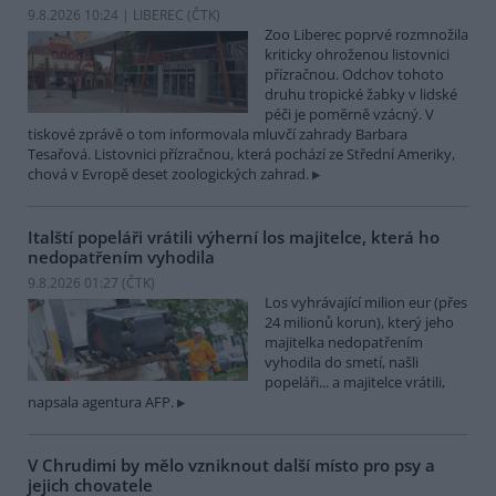
9.8.2026 10:24 | LIBEREC (
ČTK
)
Zoo Liberec poprvé rozmnožila
kriticky ohroženou listovnici
přízračnou. Odchov tohoto
druhu tropické žabky v lidské
péči je poměrně vzácný. V
tiskové zprávě o tom informovala mluvčí zahrady Barbara
Tesařová. Listovnici přízračnou, která pochází ze Střední Ameriky,
chová v Evropě deset zoologických zahrad.
Italští popeláři vrátili výherní los majitelce, která ho
nedopatřením vyhodila
9.8.2026 01:27 (
ČTK
)
Los vyhrávající milion eur (přes
24 milionů korun), který jeho
majitelka nedopatřením
vyhodila do smetí, našli
popeláři... a majitelce vrátili,
napsala agentura AFP.
V Chrudimi by mělo vzniknout další místo pro psy a
jejich chovatele