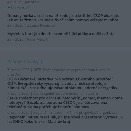
4.8.2026 | Jan Skala
Diskuse: 34
Dopady horka a sucha na přírodu jsou kritické. ČSOP ukazuje,
jak může žíznivé krajině a živočichům pomoci veřejnost i obce
29.7.2026 | Zuzana Kučerová
Myslete v horkých dnech na volně žijící ptáky a další zvířata
28.7.2026 | Karel Makoň
tiskové zprávy
7. srpna 2026 |
OIŽP- Občanská iniciativa pro ochranu životního
prostředí
OIŽP- Občanská iniciativa pro ochranu životního prostředí :
OIŽP: Evropské řeky vysychají a voda v nich se otepluje:
Klimatická krize odhaluje zásadní slabinu jaderné energetiky
7. srpna 2026 |
Česká společnost pro ochranu netopýrů
Česká společnost pro ochranu netopýrů: „Pomoc, máme v domě
netopýry!“ Bezplatná poradna ČESON je v létě zavalena
telefonáty. Sama potřebuje finanční podporu.
6. srpna 2026 |
Regionální muzeum Mělník, příspěvková organizace
Regionální muzeum Mělník, příspěvková organizace: Výstava 50
let CHKO Kokořínsko - Máchův kraj