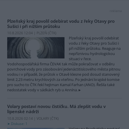
reklama
Plzeňský kraj povolil odebírat vodu z řeky Otavy pro
Sušici i při nižším průtoku
10.8.2026 12:04 | PLZEŇ (
ČTK
)
Plzeňský kraj povolil odebírat
vodu z řeky Otavy pro Sušici i
při nižším průtoku. Reaguje na
nepříznivou hydrologickou
situaci v řece.
Vodohospodářská firma ČEVAK tak může pokračovat v odběru
povrchové vody pro zásobování jedenáctitisícového města pitnou
vodou i v případě, že průtok v Otavě klesne pod dosud stanovený
limit 2,23 metru krychlových za vteřinu. Po jednání krajské komise
pro sucho to ČTK řekl hejtman Kamal Farhan (ANO). Řešila také
nedostatek vody v sádkách ryb u Annína.
Volary postaví novou čističku. Má zlepšit vodu v
lipenské nádrži
10.8.2026 02:14 | VOLARY (
ČTK
)
Diskuse: 1
Volary na Prachaticku postaví