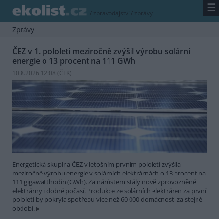
☰
/
zpravodajství
/
zprávy
Zprávy
ČEZ v 1. pololetí meziročně zvýšil výrobu solární
energie o 13 procent na 111 GWh
10.8.2026 12:08 (
ČTK
)
Energetická skupina ČEZ v letošním prvním pololetí zvýšila
meziročně výrobu energie v solárních elektrárnách o 13 procent na
111 gigawatthodin (GWh). Za nárůstem stály nově zprovozněné
elektrárny i dobré počasí. Produkce ze solárních elektráren za první
pololetí by pokryla spotřebu více než 60 000 domácností za stejné
období.