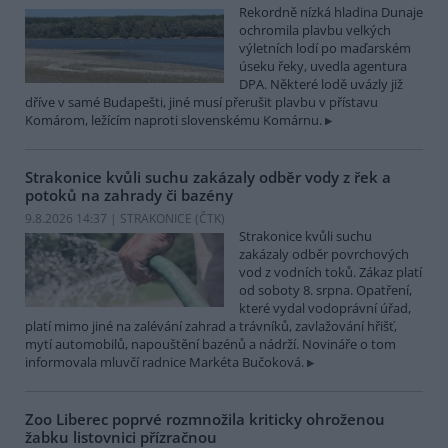
Rekordně nízká hladina Dunaje
ochromila plavbu velkých
výletních lodí po maďarském
úseku řeky, uvedla agentura
DPA. Některé lodě uvázly již
dříve v samé Budapešti, jiné musí přerušit plavbu v přístavu
Komárom, ležícím naproti slovenskému Komárnu.
Strakonice kvůli suchu zakázaly odběr vody z řek a
potoků na zahrady či bazény
9.8.2026 14:37 | STRAKONICE (
ČTK
)
Strakonice kvůli suchu
zakázaly odběr povrchových
vod z vodních toků. Zákaz platí
od soboty 8. srpna. Opatření,
které vydal vodoprávní úřad,
platí mimo jiné na zalévání zahrad a trávníků, zavlažování hřišť,
mytí automobilů, napouštění bazénů a nádrží. Novináře o tom
informovala mluvčí radnice Markéta Bučoková.
Zoo Liberec poprvé rozmnožila kriticky ohroženou
žabku listovnici přízračnou