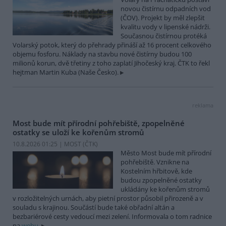
novou čistírnu odpadních vod
(ČOV). Projekt by měl zlepšit
kvalitu vody v lipenské nádrži.
Současnou čistírnou protéká
Volarský potok, který do přehrady přináší až 16 procent celkového
objemu fosforu. Náklady na stavbu nové čistírny budou 100
milionů korun, dvě třetiny z toho zaplatí Jihočeský kraj. ČTK to řekl
hejtman Martin Kuba (Naše Česko).
reklama
Most bude mít přírodní pohřebiště, zpopelněné
ostatky se uloží ke kořenům stromů
10.8.2026 01:25 | MOST (
ČTK
)
Město Most bude mít přírodní
pohřebiště. Vznikne na
Kostelním hřbitově, kde
budou zpopelněné ostatky
ukládány ke kořenům stromů
v rozložitelných urnách, aby pietní prostor působil přirozeně a v
souladu s krajinou. Součástí bude také obřadní altán a
bezbariérové cesty vedoucí mezi zelení. Informovala o tom radnice
na
webu.