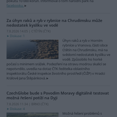
pokutu 10 000 korun. Informoval o tom národní park na
facebooku.
Za úhyn raků a ryb v rybníce na Chrudimsku může
nedostatek kyslíku ve vodě
7.8.2026 14:05 | CTĚTÍN (
ČTK
)
Diskuse: 1
Úhyn raků a ryb v Horním
rybníce u Vranova, části obce
Ctětín na Chrudimsku, má na
svědomí nedostatek kyslíku ve
vodě. Způsobilo ho horké
počasí s minimem srážek. Podezření na otravu modrou skalicí se
nepotvrdilo, uvedla na dotaz ČTK ředitelka oblastního
inspektorátu České inspekce životního prostředí (ČIŽP) v Hradci
Králové Jana Štěpánková.
CzechGlobe bude s Povodím Moravy digitálně testovat
možná řešení potíží na Dyji
7.8.2026 11:34 | BRNO (
ČTK
)
Diskuse: 4
Možná řešení problémů s