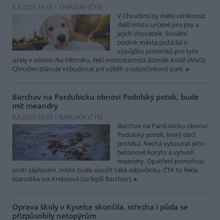
8.8.2026 19:45 | CHRUDIM (
ČTK
)
V Chrudimi by mělo vzniknout
další místo určené pro psy a
jejich chovatele. Sociální
podnik města požádal o
výpůjčku pozemků pro tyto
účely v oblasti Na Větrníku, řekl místostarosta Zdeněk Kolář (ANO).
Chrudim plánuje vybudovat psí výběh a odpočinkový park.
Barchov na Pardubicku obnoví Podolský potok, bude
mít meandry
8.8.2026 18:53 | BARCHOV (
ČTK
)
Barchov na Pardubicku obnoví
Podolský potok, který obcí
protéká. Nechá vybourat jeho
betonové koryto a vytvoří
meandry. Opatření pomohou
proti záplavám, místo bude sloužit také odpočinku. ČTK to řekla
starostka Iva Krebsová (za lepší Barchov).
Oprava školy v Kyselce skončila, střecha i půda se
přizpůsobily netopýrům