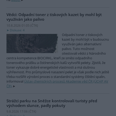
Vědci: Odpadní toner z tiskových kazet by mohl být
využíván jako palivo
10.8.2026 01:05 (
ČTK
)
Diskuse: 4
Odpadní toner z tiskových
kazet by mohl být v budoucnu
využíván jako alternativní
palivo. Tuto možnost
otestovali vědci z Národního
centra kompetence BIOCIRKL, kteří ze směsi odpadního
tonerového prášku a čistírenských kalů vytvořili pelety. Zjistili, že
toner vykazuje dobré energetické vlastnosti a má slušnou
výhřevnost. Pro průmyslové nasazení pelet je však podle nich ještě
třeba rozšířit výrobní proces o standardní systémy čištění spalin,
informoval
Ústav chemických procesů Akademie věd ČR (ÚCHP AV
ČR)
.
Strážci parku na Sněžce kontrolovali turisty před
východem slunce, padly pokuty
9.8.2026 17:06 (
ČTK
)