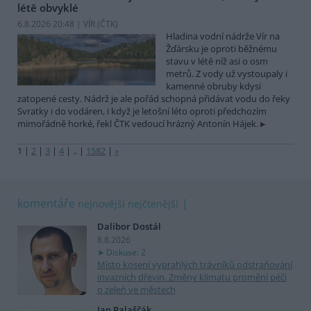
létě obvyklé
6.8.2026 20:48 | VÍR (
ČTK
)
Hladina vodní nádrže Vír na
Žďársku je oproti běžnému
stavu v létě níž asi o osm
metrů. Z vody už vystoupaly i
kamenné obruby kdysi
zatopené cesty. Nádrž je ale pořád schopná přidávat vodu do řeky
Svratky i do vodáren, i když je letošní léto oproti předchozím
mimořádně horké, řekl ČTK vedoucí hrázný Antonín Hájek.
1
|
2
|
3
|
4
|
..
|
1582
|
»
komentáře
nejnovější
nejčtenější
Dalibor Dostál
8.8.2026
Diskuse: 2
Místo kosení vyprahlých trávníků odstraňování
invazních dřevin. Změny klimatu promění péči
o zeleň ve městech
Jan Palaščák