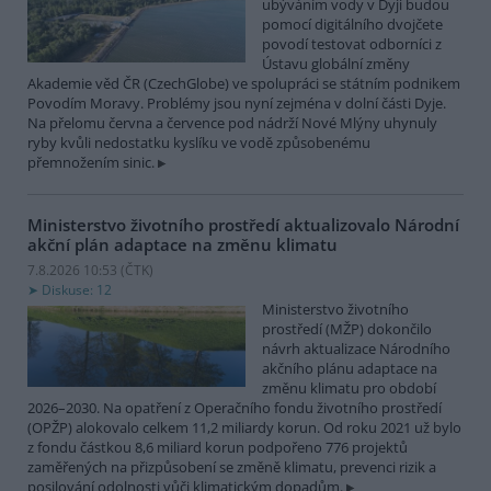
ubýváním vody v Dyji budou
pomocí digitálního dvojčete
povodí testovat odborníci z
Ústavu globální změny
Akademie věd ČR (CzechGlobe) ve spolupráci se státním podnikem
Povodím Moravy. Problémy jsou nyní zejména v dolní části Dyje.
Na přelomu června a července pod nádrží Nové Mlýny uhynuly
ryby kvůli nedostatku kyslíku ve vodě způsobenému
přemnožením sinic.
Ministerstvo životního prostředí aktualizovalo Národní
akční plán adaptace na změnu klimatu
7.8.2026 10:53 (
ČTK
)
Diskuse: 12
Ministerstvo životního
prostředí (MŽP) dokončilo
návrh aktualizace Národního
akčního plánu adaptace na
změnu klimatu pro období
2026–2030. Na opatření z Operačního fondu životního prostředí
(OPŽP) alokovalo celkem 11,2 miliardy korun. Od roku 2021 už bylo
z fondu částkou 8,6 miliard korun podpořeno 776 projektů
zaměřených na přizpůsobení se změně klimatu, prevenci rizik a
posilování odolnosti vůči klimatickým dopadům.