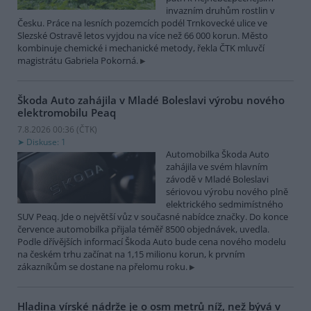
invazním druhům rostlin v
Česku. Práce na lesních pozemcích podél Trnkovecké ulice ve
Slezské Ostravě letos vyjdou na více než 66 000 korun. Město
kombinuje chemické i mechanické metody, řekla ČTK mluvčí
magistrátu Gabriela Pokorná.
Škoda Auto zahájila v Mladé Boleslavi výrobu nového
elektromobilu Peaq
7.8.2026 00:36 (
ČTK
)
Diskuse: 1
Automobilka Škoda Auto
zahájila ve svém hlavním
závodě v Mladé Boleslavi
sériovou výrobu nového plně
elektrického sedmimístného
SUV Peaq. Jde o největší vůz v současné nabídce značky. Do konce
července automobilka přijala téměř 8500 objednávek, uvedla.
Podle dřívějších informací Škoda Auto bude cena nového modelu
na českém trhu začínat na 1,15 milionu korun, k prvním
zákazníkům se dostane na přelomu roku.
Hladina vírské nádrže je o osm metrů níž, než bývá v