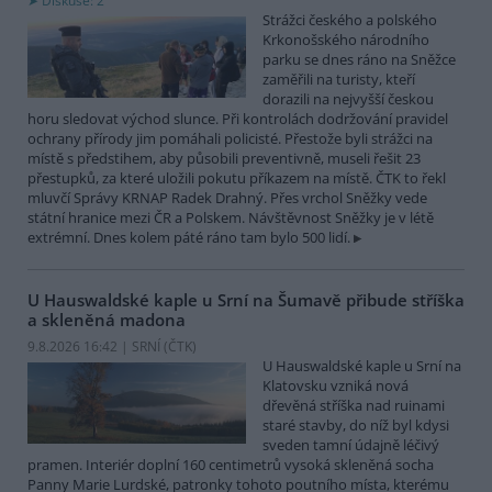
Diskuse: 2
Strážci českého a polského
Krkonošského národního
parku se dnes ráno na Sněžce
zaměřili na turisty, kteří
dorazili na nejvyšší českou
horu sledovat východ slunce. Při kontrolách dodržování pravidel
ochrany přírody jim pomáhali policisté. Přestože byli strážci na
místě s předstihem, aby působili preventivně, museli řešit 23
přestupků, za které uložili pokutu příkazem na místě. ČTK to řekl
mluvčí Správy KRNAP Radek Drahný. Přes vrchol Sněžky vede
státní hranice mezi ČR a Polskem. Návštěvnost Sněžky je v létě
extrémní. Dnes kolem páté ráno tam bylo 500 lidí.
U Hauswaldské kaple u Srní na Šumavě přibude stříška
a skleněná madona
9.8.2026 16:42 | SRNÍ (
ČTK
)
U Hauswaldské kaple u Srní na
Klatovsku vzniká nová
dřevěná stříška nad ruinami
staré stavby, do níž byl kdysi
sveden tamní údajně léčivý
pramen. Interiér doplní 160 centimetrů vysoká skleněná socha
Panny Marie Lurdské, patronky tohoto poutního místa, kterému