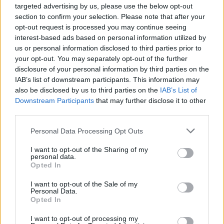
kapybar. Skupina největších hlodavců světa do budovy
vstoupila
targeted advertising by us, please use the below opt-out
hlavním vchodem, informovala agentura AP.
section to confirm your selection. Please note that after your
opt-out request is processed you may continue seeing
interest-based ads based on personal information utilized by
Znojmo uvažuje o holubníku i krmivu s látkou
us or personal information disclosed to third parties prior to
omezující rozmnožování holubů
your opt-out. You may separately opt-out of the further
8.8.2026 11:31 | ZNOJMO (
ČTK
)
disclosure of your personal information by third parties on the
Znojmo zjišťuje, jak snížit počty
IAB’s list of downstream participants. This information may
holubů, jejichž trus škodí
památkám a trápí majitele
also be disclosed by us to third parties on the
IAB’s List of
domů. Prověřuje možnost
Downstream Participants
that may further disclose it to other
zřídit městský holubník a
third parties.
možnost přikrmování holubů s přídavkem látky proti
rozmnožování. S oběma metodami mají různá evropská města
Personal Data Processing Opt Outs
zkušenosti. Podle starosty Františka Koudely (ODS) je třeba k
úspěšné regulaci holubí populace kombinovat více metod.
I want to opt-out of the Sharing of my
personal data.
Opted In
V Plzni se narodilo 18. mládě zubra evropského,
sameček dostal jméno Onzu
I want to opt-out of the Sale of my
Personal Data.
8.8.2026 10:13 | PLZEŇ (
ČTK
)
Opted In
V plzeňské zoologické zahradě
se narodilo 18. mládě zubra
I want to opt-out of processing my
evropského od roku 1997, kdy