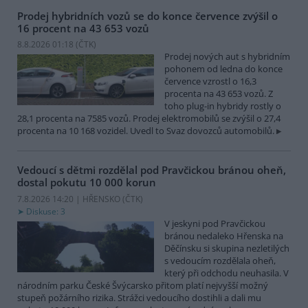
Prodej hybridních vozů se do konce července zvýšil o
16 procent na 43 653 vozů
8.8.2026 01:18 (
ČTK
)
Prodej nových aut s hybridním
pohonem od ledna do konce
července vzrostl o 16,3
procenta na 43 653 vozů. Z
toho plug-in hybridy rostly o
28,1 procenta na 7585 vozů. Prodej elektromobilů se zvýšil o 27,4
procenta na 10 168 vozidel. Uvedl to Svaz dovozců automobilů.
Vedoucí s dětmi rozdělal pod Pravčickou bránou oheň,
dostal pokutu 10 000 korun
7.8.2026 14:20 | HŘENSKO (
ČTK
)
Diskuse: 3
V jeskyni pod Pravčickou
bránou nedaleko Hřenska na
Děčínsku si skupina nezletilých
s vedoucím rozdělala oheň,
který při odchodu neuhasila. V
národním parku České Švýcarsko přitom platí nejvyšší možný
stupeň požárního rizika. Strážci vedoucího dostihli a dali mu