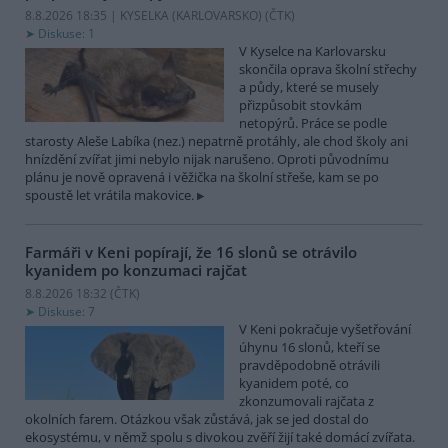
8.8.2026 18:35 | KYSELKA (KARLOVARSKO) (
ČTK
)
Diskuse: 1
V Kyselce na Karlovarsku
skončila oprava školní střechy
a půdy, které se musely
přizpůsobit stovkám
netopýrů. Práce se podle
starosty Aleše Labíka (nez.) nepatrně protáhly, ale chod školy ani
hnízdění zvířat jimi nebylo nijak narušeno. Oproti původnímu
plánu je nově opravená i věžička na školní střeše, kam se po
spoustě let vrátila makovice.
Farmáři v Keni popírají, že 16 slonů se otrávilo
kyanidem po konzumaci rajčat
8.8.2026 18:32 (
ČTK
)
Diskuse: 7
V Keni pokračuje vyšetřování
úhynu 16 slonů, kteří se
pravděpodobně otrávili
kyanidem poté, co
zkonzumovali rajčata z
okolních farem. Otázkou však zůstává, jak se jed dostal do
ekosystému, v němž spolu s divokou zvěří žijí také domácí zvířata.