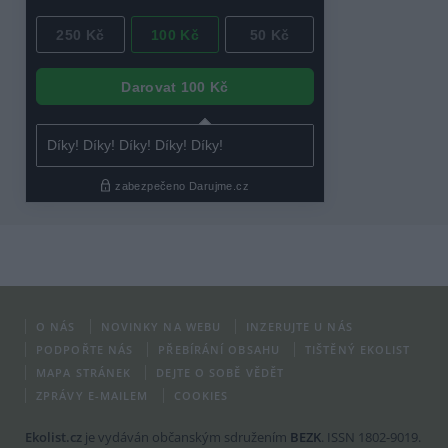
O NÁS
NOVINKY NA WEBU
INZERUJTE U NÁS
PODPOŘTE NÁS
PŘEBÍRÁNÍ OBSAHU
TIŠTĚNÝ EKOLIST
MAPA STRÁNEK
DEJTE O SOBĚ VĚDĚT
ZPRÁVY E-MAILEM
COOKIES
Ekolist.cz
je vydáván občanským sdružením
BEZK
. ISSN 1802-9019.