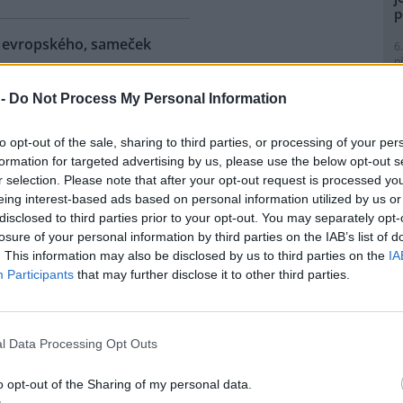
p
ra evropského, sameček
6
p
R
p
 -
Do Not Process My Personal Information
eňské zoologické zahradě se
l
ilo 18. mládě zubra
to opt-out of the sale, sharing to third parties, or processing of your per
ského od roku 1997, kdy tato
formation for targeted advertising by us, please use the below opt-out s
ubry chová. Sameček dostal
r selection. Please note that after your opt-out request is processed y
 Onzu. Stádo má teď pět
eing interest-based ads based on personal information utilized by us or
tin Vobruba. Pro tento nedávno
1
disclosed to third parties prior to your opt-out. You may separately opt-
Evropy je vedena nejstarší
(
losure of your personal information by third parties on the IAB’s list of
o byla vydána nová za rok
H
. This information may also be disclosed by us to third parties on the
IA
p
Participants
that may further disclose it to other third parties.
a
1
 zemřel při průzkumném
(
P
l Data Processing Opt Outs
e: 1
le
)
nické propasti, nejhlubší
o opt-out of the Sharing of my personal data.
ené jeskyni na světě, zemřel
1