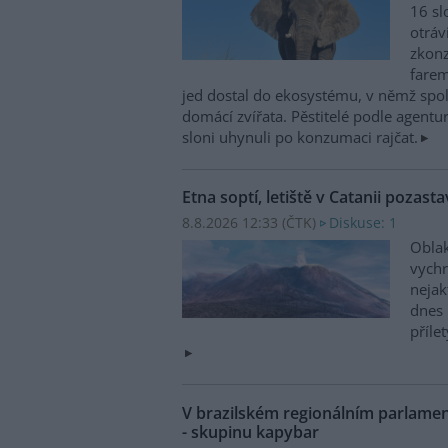
16 sl
otráv
zkonz
farem
jed dostal do ekosystému, v němž spolu
domácí zvířata. Pěstitelé podle agentur
sloni uhynuli po konzumaci rajčat.
Etna soptí, letiště v Catanii pozasta
8.8.2026 12:33 (
ČTK
)
Diskuse: 1
Oblak
vychr
nejak
dnes 
příle
V brazilském regionálním parlame
- skupinu kapybar