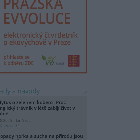
rady a návody
ýtus o zeleném koberci: Proč
nglický trávník v létě zabíjí život v
ůdě
.8.2026 | Jan Skala
Diskuse: 34
opady horka a sucha na přírodu jsou