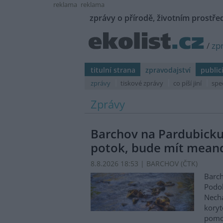
reklama
reklama
zprávy o přírodě, životním prostřed
/
zp
titulní strana
zpravodajství
public
zprávy
tiskové zprávy
co píší jiní
spe
Zprávy
Barchov na Pardubicku
potok, bude mít mean
8.8.2026 18:53 | BARCHOV (
ČTK
)
Barch
Podol
Nechá
koryt
pomo