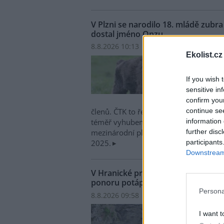
V Plzni se narodilo 18. mládě zub
dostal jméno Onzu
8.8.2026 10:13 | PLZEŇ (
ČTK
)
Ekolist.cz
V plz
narod
If you wish 
evrop
sensitive in
zoo z
confirm you
jméno
continue se
členů. ČTK to řekl mluvčí zahrady Mar
information 
téměř vyhubený druh největšího savce 
further disc
mezinárodní plemenná kniha a nedávn
participants
2025.
Downstream 
V Hranické propasti na Přerovsku
ponoru potápěč
Persona
8.8.2026 09:58 | HRANICE (
ČTK
)
Diskus
V Hra
I want t
zatop