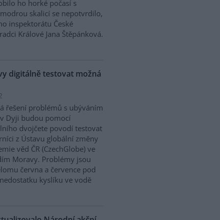
bilo ho horké počasí s
modrou skalicí se nepotvrdilo,
ího inspektorátu České
Hradci Králové Jana Štěpánková.
 digitálně testovat možná
2
á řešení problémů s ubýváním
v Dyji budou pomocí
álního dvojčete povodí testovat
níci z Ústavu globální změny
mie věd ČR (CzechGlobe) ve
dím Moravy. Problémy jsou
řelomu června a července pod
nedostatku kyslíku ve vodě
ktualizovalo Národní akční