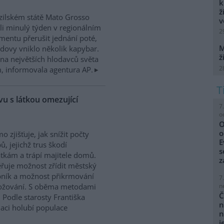
k
ž
zilském státě Mato Grosso
v
i minulý týden v regionálním
2
mentu přerušit jednání poté,
M
dovy vniklo několik kapybar.
ž
na největších hlodavců světa
2
 informovala agentura AP.
u s látkou omezující
7
o
O
o
o zjišťuje, jak snížit počty
E
ů, jejichž trus škodí
s
kám a trápí majitele domů.
z
řuje možnost zřídit městský
ník a možnost přikrmování
7
n
nožování. S oběma metodami
Č
 Podle starosty Františka
n
laci holubí populace
n
j