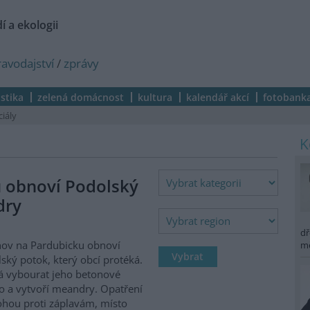
í a ekologii
ravodajství
/
zprávy
istika
zelená domácnost
kultura
kalendář akcí
fotobank
ciály
 obnoví Podolský
dry
dř
ov na Pardubicku obnoví
m
ský potok, který obcí protéká.
 vybourat jeho betonové
o a vytvoří meandry. Opatření
hou proti záplavám, místo