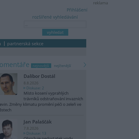
reklama
Přihlášení
rozšířené vyhledávání
a
partnerská sekce
komentáře
nejnovější
nejčtenější
Dalibor Dostál
8.8.2026
Diskuse: 2
Místo kosení vyprahlých
trávníků odstraňování invazních
evin. Změny klimatu promění péči o zeleň ve
ěstech
Jan Palaščák
7.8.2026
Diskuse: 13
Ohrožuje nedostatek vody