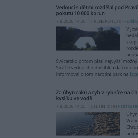
Vedoucí s dětmi rozdělal pod Prav
pokutu 10 000 korun
7.8.2026 14:20 | HŘENSKO (
ČTK
)
Disku
V jes
nedal
skupi
rozdě
neuha
Švýcarsko přitom platí nejvyšší možný 
Strážci vedoucího dostihli a dali mu p
Informoval o tom národní park na
fac
Za úhyn raků a ryb v rybníce na 
kyslíku ve vodě
7.8.2026 14:05 | CTĚTÍN (
ČTK
)
Diskuse:
Úhyn 
Vrano
Chru
nedos