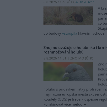
8.8.2026 11:40 (
ČTK
)
Diskuse: 1
V bra
musel
parla
co bu
Skupi
do budovy
vstoupila
hlavním vchodem,
Znojmo uvažuje o holubníku i krmiv
rozmnožování holubů
8.8.2026 11:31 | ZNOJMO (
ČTK
)
Znojm
holub
památ
Prově
holub
holubů s přídavkem látky proti rozm
mají různá evropská města zkušenosti.
Koudely (ODS) je třeba k úspěšné regu
kombinovat více metod.