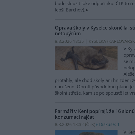
bude sloužit také odpočinku. ČTK to ře
lepší Barchov).
Oprava školy v Kyselce skončila, st
netopýrům
8.8.2026 18:35 | KYSELKA (KARLOVARSK
V Kys
oprav
se mu
netop
Aleše
protáhly, ale chod školy ani hnízdění zv
narušeno. Oproti původnímu plánu je 
školní střeše, kam se po spoustě let vr
Farmáři v Keni popírají, že 16 slon
konzumaci rajčat
8.8.2026 18:32 (
ČTK
)
Diskuse: 1
V Ken