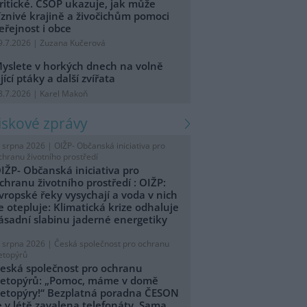
ritické. ČSOP ukazuje, jak může
íznivé krajině a živočichům pomoci
eřejnost i obce
9.7.2026 | Zuzana Kučerová
yslete v horkých dnech na volně
ijící ptáky a další zvířata
8.7.2026 | Karel Makoň
tiskové zprávy
. srpna 2026 |
OIŽP- Občanská iniciativa pro
chranu životního prostředí
IŽP- Občanská iniciativa pro
chranu životního prostředí : OIŽP:
vropské řeky vysychají a voda v nich
e otepluje: Klimatická krize odhaluje
ásadní slabinu jaderné energetiky
. srpna 2026 |
Česká společnost pro ochranu
etopýrů
eská společnost pro ochranu
etopýrů: „Pomoc, máme v domě
etopýry!“ Bezplatná poradna ČESON
e v létě zavalena telefonáty. Sama