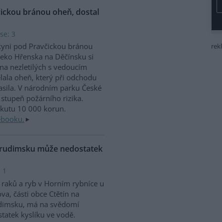
čickou bránou oheň, dostal
se: 3
kyni pod Pravčickou bránou
rek
eko Hřenska na Děčínsku si
na nezletilých s vedoucím
lala oheň, který při odchodu
sila. V národním parku České
stupeň požárního rizika.
okutu 10 000 korun.
ebooku.
Chrudimsku může nedostatek
 1
raků a ryb v Horním rybníce u
va, části obce Ctětín na
dimsku, má na svědomí
tatek kyslíku ve vodě.