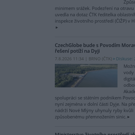
Způso
minimem srážek. Podezření na otravu 
uvedla na dotaz ČTK ředitelka oblastn
inspekce životního prostředí (ČIŽP) v 
CzechGlobe bude s Povodím Moravy
řešení potíží na Dyji
7.8.2026 11:34 | BRNO (
ČTK
)
Diskuse: 
Možn
vody 
digit
odbor
Akade
spolupráci se státním podnikem Povo
nyní zejména v dolní části Dyje. Na p
nádrží Nové Mlýny uhynuly ryby kvůli 
způsobenému přemnožením sinic.
Ministerstvo životního prostředí a