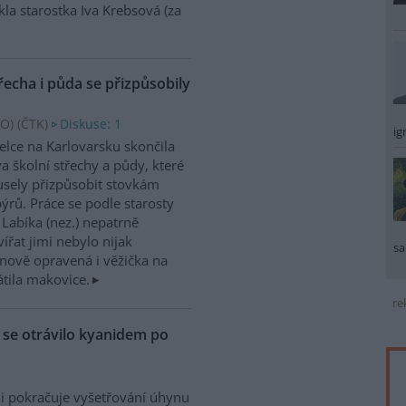
kla starostka Iva Krebsová (za
řecha i půda se přizpůsobily
O) (
ČTK
)
Diskuse: 1
ig
elce na Karlovarsku skončila
a školní střechy a půdy, které
sely přizpůsobit stovkám
ýrů. Práce se podle starosty
 Labíka (nez.) nepatrně
ířat jimi nebylo nijak
sa
nově opravená i věžička na
átila makovice.
re
ů se otrávilo kyanidem po
i pokračuje vyšetřování úhynu