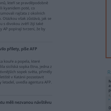
onů, kteří se pravděpodobně
ili kyanidem poté, co
umovali rajčata z okolních
. Otázkou však zůstává, jak se
 s divokou zvěří žijí také
y AP popírají tvrzení, že by
vilo přílety, píše AFP
a kouře a popela, které
lila sicilská sopka Etna, jedna z
tivnějších sopek světa, přiměly
letiště v Katánii pozastavit
M
ty letadel, uvedla agentura AFP.
a
p
4
ntu měli nezvanou návštěvu
D