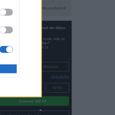
pátek) 16:30
arma CityCamp
(Tábory, výlety a pobytové
kce, Praha 10 )