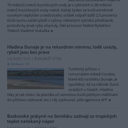
75 milionů metrů krychlových vody je v rybnících o 28 milionů
metrů krychlových vody méně. Každý týden se kvůli extrémně
vysokým teplotám a nedostatku srážek odpaří další 2,5 procenta.
Kvůli suchu začali rybáři s výlovy některých rybníků předčasně,
protože by jinak ryby uhynuly, řekl provozní ředitel Rybářství
Třeboň Vladimír Kukačka.
Hladina Dunaje je na rekordním minimu; lodě uvázly,
rybáři jsou bez práce
5.8.2026 15:37 | BUKUREŠŤ (
ČTK
)
Diskuse: 16
Turistický přístav v
rumunském městě Corabia,
které leží na břehu Dunaje, je
opuštěný. Až na několik člunů
uvázlých v řasách. Hladina
řeky je tak nízko, že plavidla už nemohou kvůli písčitým mělčinám
do přístavu vplouvat ani z něj vyplouvat, píše agentura AFP.
Bozkovské jeskyně na Semilsku zažívají za tropických
teplot nečekaný nápor