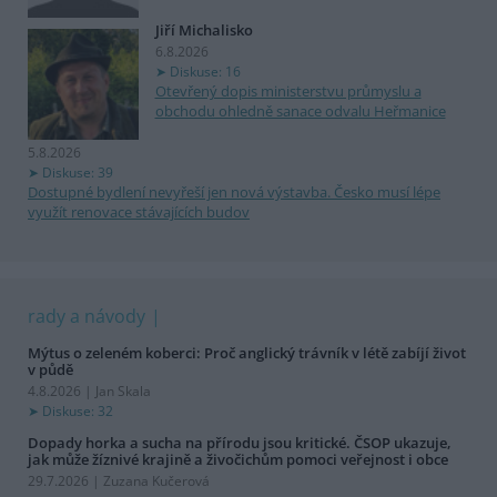
Jiří Michalisko
6.8.2026
Diskuse: 16
Otevřený dopis ministerstvu průmyslu a
obchodu ohledně sanace odvalu Heřmanice
5.8.2026
Diskuse: 39
Dostupné bydlení nevyřeší jen nová výstavba. Česko musí lépe
využít renovace stávajících budov
rady a návody
Mýtus o zeleném koberci: Proč anglický trávník v létě zabíjí život
v půdě
4.8.2026 | Jan Skala
Diskuse: 32
Dopady horka a sucha na přírodu jsou kritické. ČSOP ukazuje,
jak může žíznivé krajině a živočichům pomoci veřejnost i obce
29.7.2026 | Zuzana Kučerová