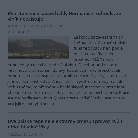
Ministerstvo v kauze haldy Heřmanice rozhodlo, že
viník neexistuje
4.8.2026 19:12 | OSTRAVA (
ČTK
)
Diskuse: 2
Za škodu za zavezení haldy
Heřmanice v Ostravě statisíci
tunami odpadu není podle
ministerstva životního
prostředí (MŽP) nikdo
odpovědný a neexistuje oficiální viník. O rozhodnutí resortu
informoval
web
Seznam Zprávy. Kauzu čtyři roky prošetřovali
odborníci z České inspekce životního prostředí (ČIŽP), letos na jaře
ji převzalo ministerstvo. Ani po letech vyšetřování nebylo podle
webu známo, co přesně se v haldě skrývá, inspekce si proto loni
objednala sérii vrtů a následných analýz odebraných vzorků. Práce
ale měl podle webu minulý měsíc zastavit šéf úřadu Pavel Straka
pro jejich nadbytečnost.
Dvě polské tepelné elektrárny omezují provoz kvůli
nízké hladině Visly
4.8.2026 18:35 (
ČTK
)