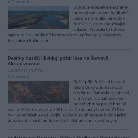
Diskuse: 4
Dvě polské tepelné elektrárny
omezují svůj provoz kvůli vlně
veder a nízké hladině vody v
řece Visle, kterou používají k
chlazení. Napsala to tisková
agentura
PAP
, podle níž k tomuto kroku přistoupily elektrárny
Kozienice a Polaniec.
Desítky hasičů likvidují požár lesa na Šumavě
Aktualizováno
4.8.2026 17:13 (
ČTK
)
Diskuse: 2
Požár přibližně šesti hektarů
lesa a louky u šumavských
Nezdic na Klatovsku se přestal
šířit. Vrtulník s bambivakem
odletěl zhruba po 1,5 hodině
kolem 17:00. Zasahuje až 150 hasičů. Nikdo nebyl zraněn. ČTK to
řekl velitel zásahu Aleš Bucifal. Odhadl, že ohniska se budou ještě
dohašovat a hasiči budou místo hlídat přes noc do středy.