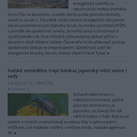
energetická ušetřila na
rekultivacích hnědouhelného
lomu ČSA na Mostecku, rozdělit obcím podle původní dohody.
Uvedl to na síti
X
. Původně chtěla Severní energetická dát peníze
obcím prostřednictvím Státního fondu životního prostředí (SFŽP),
v pondělí ale společnost uvedla, že hodlá sama rozhodnout o
využití peněz a že chce ohledně výše podpory jednat přímo s
obcemi v okolí těžební oblasti. Červeného krok překvapil, postup
společnosti sleduje se znepokojením. Společnost patří do
energetické skupiny Sev.en, kterou vlastní Pavel Tykač.
Italské zemědělce trápí listokaz japonský ničící vinice i
sady
5.8.2026 01:12 | ŘÍM (
ČTK
)
Diskuse: 2
Duhově zelení brouci s
měňavými krovkami, jejichž
původní domovinou je
Japonsko, se stávají čím dál
větší hrozbou v Itálii. Rojí se po
sadech a vinicích a zanechávají za sebou listy s vykousanými
mřížkami, což oslabuje rostliny a snižuje úrodu, napsala agentura
AP.