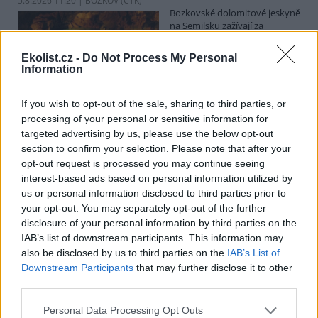
5.8.2026 11:20 | BOZKOV (
ČTK
)
Bozkovské dolomitové jeskyně
na Semilsku zažívají za
současných tropických teplot
nečekaný nápor. Jde sice o
Ekolist.cz -
Do Not Process My Personal
jedno z nejchladnějších míst v
Information
Libereckém kraji, které má stálou teplotu mezi 7,5 až devíti stupni
Celsia, přesto v minulosti podle vedoucího Bozkovských jeskyní
Dušana Milky k nim lidé přicházeli spíše v době, když bylo nevlídno.
If you wish to opt-out of the sale, sharing to third parties, or
processing of your personal or sensitive information for
targeted advertising by us, please use the below opt-out
section to confirm your selection. Please note that after your
V pěti zemích Amazonie zatkli stovky lidí kvůli
opt-out request is processed you may continue seeing
environmentální kriminalitě
interest-based ads based on personal information utilized by
5.8.2026 10:34 | BOGOTÁ (
ČTK
)
us or personal information disclosed to third parties prior to
Policisté v pěti zemích ležících
your opt-out. You may separately opt-out of the further
v Amazonii pozatýkali stovky
lidí a zabavili dřevo, minerály i
disclosure of your personal information by third parties on the
zvířata v hodnotě přes 280
IAB’s list of downstream participants. This information may
milionů dolarů (kolem 5,9
also be disclosed by us to third parties on the
IAB’s List of
miliard korun) při jednom z největších koordinovaných zásahů
Downstream Participants
that may further disclose it to other
proti environmentální kriminalitě v největším deštném pralese
third parties.
světa. Napsala to agentura AP, podle níž se do operace nazvané
Zelený štít 2026 zapojily Bolívie, Brazílie, Kolumbie, Ekvádor a Peru.
Personal Data Processing Opt Outs