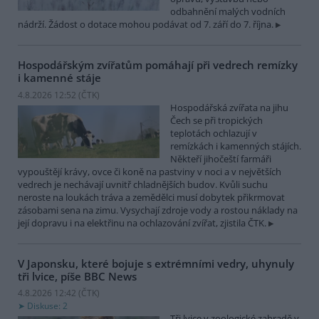
odbahnění malých vodních
nádrží. Žádost o dotace mohou podávat od 7. září do 7. října.
Hospodářským zvířatům pomáhají při vedrech remízky
i kamenné stáje
4.8.2026 12:52 (
ČTK
)
Hospodářská zvířata na jihu
Čech se při tropických
teplotách ochlazují v
remízkách i kamenných stájích.
Někteří jihočeští farmáři
vypouštějí krávy, ovce či koně na pastviny v noci a v největších
vedrech je nechávají uvnitř chladnějších budov. Kvůli suchu
neroste na loukách tráva a zemědělci musí dobytek přikrmovat
zásobami sena na zimu. Vysychají zdroje vody a rostou náklady na
její dopravu i na elektřinu na ochlazování zvířat, zjistila ČTK.
V Japonsku, které bojuje s extrémními vedry, uhynuly
tři lvice, píše BBC News
4.8.2026 12:42 (
ČTK
)
Diskuse: 2
Tři lvice v zoologické zahradě v