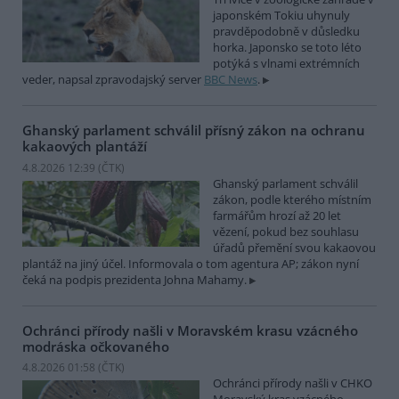
japonském Tokiu uhynuly
pravděpodobně v důsledku
horka. Japonsko se toto léto
potýká s vlnami extrémních
veder, napsal zpravodajský server
BBC News
.
Ghanský parlament schválil přísný zákon na ochranu
kakaových plantáží
4.8.2026 12:39 (
ČTK
)
Ghanský parlament schválil
zákon, podle kterého místním
farmářům hrozí až 20 let
vězení, pokud bez souhlasu
úřadů přemění svou kakaovou
plantáž na jiný účel. Informovala o tom agentura AP; zákon nyní
čeká na podpis prezidenta Johna Mahamy.
Ochránci přírody našli v Moravském krasu vzácného
modráska očkovaného
4.8.2026 01:58 (
ČTK
)
Ochránci přírody našli v CHKO