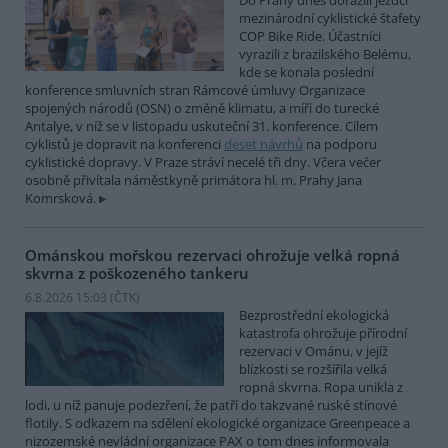
Do Prahy dnes dorazili jezdci
mezinárodní cyklistické štafety
COP Bike Ride. Účastníci
vyrazili z brazilského Belému,
kde se konala poslední
konference smluvních stran Rámcové úmluvy Organizace
spojených národů (OSN) o změně klimatu, a míří do turecké
Antalye, v níž se v listopadu uskuteční 31. konference. Cílem
cyklistů je dopravit na konferenci
deset návrhů
na podporu
cyklistické dopravy. V Praze stráví necelé tři dny. Včera večer
osobně přivítala náměstkyně primátora hl. m. Prahy Jana
Komrsková.
Ománskou mořskou rezervaci ohrožuje velká ropná
skvrna z poškozeného tankeru
6.8.2026 15:03 (
ČTK
)
Bezprostřední ekologická
katastrofa ohrožuje přírodní
rezervaci v Ománu, v jejíž
blízkosti se rozšířila velká
ropná skvrna. Ropa unikla z
lodi, u níž panuje podezření, že patří do takzvané ruské stínové
flotily. S odkazem na sdělení ekologické organizace Greenpeace a
nizozemské nevládní organizace PAX o tom dnes informovala