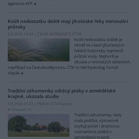
agentura AFP.
Kvůli nedostatku deště mají jihočeské řeky minimální
průtoky
6.8.2026 14:24 | ČESKÉ BUDĚJOVICE (
ČTK
)
Kvůli nedostatku srážek je
téměř ve všech jihočeských
řekách historicky nejmenší
průtok vody. Nejhorší je
situace v rovinatých oblastech,
například na Českobudějovicku. ČTK to řekl hydrolog Tomáš
Vlasák.
Tradiční záhumenky udržují ptáky v zemědělské
krajině, ukázala studie
6.8.2026 01:23 | PRAHA (
ČTK/Ekolist
)
Diskuse: 12
Tradiční záhumenky, tedy
malá políčka, významně
zvyšují počet i druhovou
rozmanitost ptáků v
zemědělské krajině.