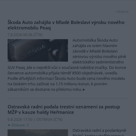
reklama
Škoda Auto zahájila v Mladé Boleslavi výrobu nového
elektromobilu Peaq
7.8.2026 00:36 (
ČTK
)
Automobilka Škoda Auto
zahájila ve svém hlavním
závodě v Mladé Boleslavi
sériovou výrobu nového plně
elektrického sedmimístného
SUV Peaq. Jde o největší vůz v současné nabídce značky. Do konce
července automobilka přijala téměř 8500 objednávek, uvedla.
Podle dřívějších informací Škoda Auto bude cena nového modelu
na českém trhu začínat na 1,15 milionu korun, k prvním
zákazníkům se dostane na přelomu roku.
Ostravská radní podala trestní oznámení za postup
MŽP v kauze haldy Heřmanice
6.8.2026 17:50 | OSTRAVA (
ČTK
)
Diskuse: 2
Ostravská radní a poslankyně
Pirátů Andrea Hoffmannová