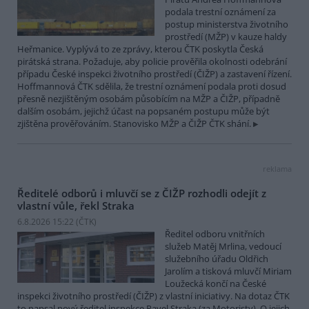
podala trestní oznámení za
postup ministerstva životního
prostředí (MŽP) v kauze haldy
Heřmanice. Vyplývá to ze zprávy, kterou ČTK poskytla Česká
pirátská strana. Požaduje, aby policie prověřila okolnosti odebrání
případu České inspekci životního prostředí (ČIŽP) a zastavení řízení.
Hoffmannová ČTK sdělila, že trestní oznámení podala proti dosud
přesně nezjištěným osobám působícím na MŽP a ČIŽP, případně
dalším osobám, jejichž účast na popsaném postupu může být
zjištěna prověřováním. Stanovisko MŽP a ČIŽP ČTK shání.
reklama
Ředitelé odborů i mluvčí se z ČIŽP rozhodli odejít z
vlastní vůle, řekl Straka
6.8.2026 15:22 (
ČTK
)
Ředitel odboru vnitřních
služeb Matěj Mrlina, vedoucí
služebního úřadu Oldřich
Jarolím a tisková mluvčí Miriam
Loužecká končí na České
inspekci životního prostředí (ČIŽP) z vlastní iniciativy. Na dotaz ČTK
to napsal nový ředitel inspekce Pavel Straka (za Motoristy). O jejich