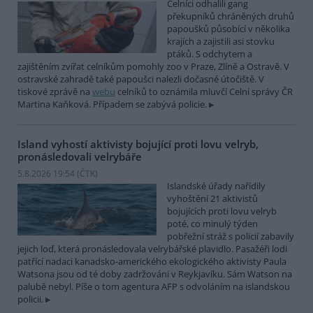
Celníci odhalili gang
překupníků chráněných druhů
papoušků působící v několika
krajích a zajistili asi stovku
ptáků. S odchytem a
zajištěním zvířat celníkům pomohly zoo v Praze, Zlíně a Ostravě. V
ostravské zahradě také papoušci nalezli dočasné útočiště. V
tiskové zprávě na
webu
celníků to oznámila mluvčí Celní správy ČR
Martina Kaňková. Případem se zabývá policie.
Island vyhostí aktivisty bojující proti lovu velryb,
pronásledovali velrybáře
5.8.2026 19:54 (
ČTK
)
Islandské úřady nařídily
vyhoštění 21 aktivistů
bojujících proti lovu velryb
poté, co minulý týden
pobřežní stráž s policií zabavily
jejich loď, která pronásledovala velrybářské plavidlo. Pasažéři lodi
patřící nadaci kanadsko-amerického ekologického aktivisty Paula
Watsona jsou od té doby zadržováni v Reykjavíku. Sám Watson na
palubě nebyl. Píše o tom agentura AFP s odvoláním na islandskou
policii.