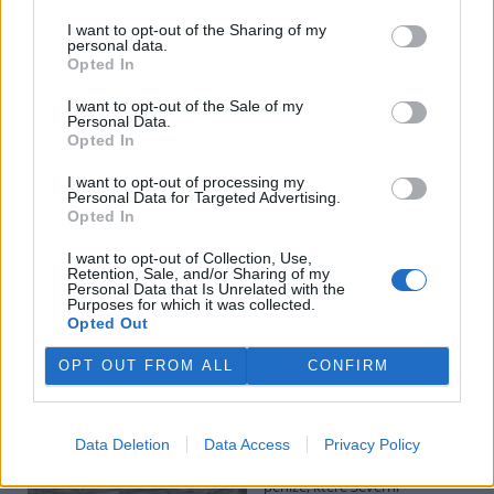
I want to opt-out of the Sharing of my
personal data.
Potok Bylanka v Pardubicích vyschl. Městský obvod
Opted In
chce, aby Povodí Labe vyčistilo koryto
5.8.2026 10:26 | PARDUBICE (
ČTK
)
I want to opt-out of the Sale of my
Diskuse: 1
Personal Data.
Potok Bylanka v Pardubicích v
Opted In
důsledku dlouhodobě nízkých
průtoků a suchého počasí
I want to opt-out of processing my
Personal Data for Targeted Advertising.
vyschl. Městský obvod VI chce
Opted In
využít období bez vody k
vyčištění koryta, a obrátil se proto se žádostí na správce toku,
I want to opt-out of Collection, Use,
Povodí Labe. Organizace ale požadavek odmítla s tím, že údržbu
Retention, Sale, and/or Sharing of my
dělala už v červnu a další zásah v tuto chvíli neplánuje, zjistila ČTK.
Personal Data that Is Unrelated with the
Purposes for which it was collected.
Opted Out
Červený chce peníze ušetřené za rekultivaci rozdělit
OPT OUT FROM ALL
CONFIRM
obcím podle původní dohody
5.8.2026 01:29 (
ČTK
)
Diskuse: 2
Data Deletion
Data Access
Privacy Policy
Ministr životního prostředí
Igor Červený (Motoristé) chce
peníze, které Severní