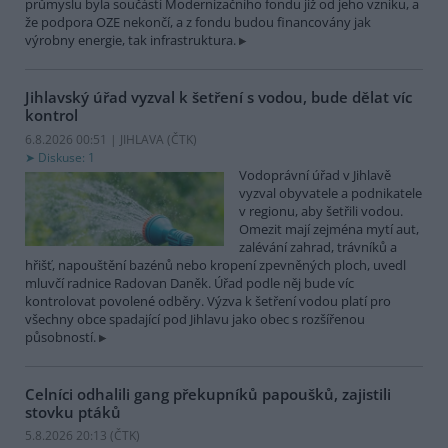
průmyslu byla součástí Modernizačního fondu již od jeho vzniku, a
že podpora OZE nekončí, a z fondu budou financovány jak
výrobny energie, tak infrastruktura.
Jihlavský úřad vyzval k šetření s vodou, bude dělat víc
kontrol
6.8.2026 00:51 | JIHLAVA (
ČTK
)
Diskuse: 1
Vodoprávní úřad v Jihlavě
vyzval obyvatele a podnikatele
v regionu, aby šetřili vodou.
Omezit mají zejména mytí aut,
zalévání zahrad, trávníků a
hřišť, napouštění bazénů nebo kropení zpevněných ploch, uvedl
mluvčí radnice Radovan Daněk. Úřad podle něj bude víc
kontrolovat povolené odběry. Výzva k šetření vodou platí pro
všechny obce spadající pod Jihlavu jako obec s rozšířenou
působností.
Celníci odhalili gang překupníků papoušků, zajistili
stovku ptáků
5.8.2026 20:13 (
ČTK
)