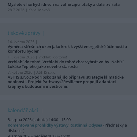
Myslete v horkých dnech na volně žijící ptáky a další zvířata
28.7.2026 | Karel Makoň
tiskové zprávy
14. května 2026 |
Výměna střešních oken jako krok k vyšší energetické účinnosti a
komfortu bydlení
11. května 2026 |
Vrchlabí do toho!
Vrchlabí do toho!: Vrchlabí do toho! chce vyhrát volby. Nabízí
Lukáše Teplého jako nového starostu
7. května 2026 |
ASITIS s.r.o.
ASITIS s.r.o.: Podřipsko zahájilo přípravu strategie klimatické
odolnosti. Projekt Pathways2Resilience propojil adaptaci
krajiny s budoucími investicemi.
kalendář akcí
8. srpna 2026 (sobota) 14:00 - 15:00
Komentované prohlídky výstavy Rostlinná Odysea
(Přednášky a
diskuse, )
9. srpna 2026 (neděle) 10:00 - 16:00