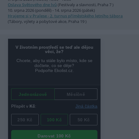
Oslava Světového dne lvů
(Festivaly a slavnosti, Praha 7 )
10. srpna 2026 (pondělí) - 14. srpna 2026 (pátek)
Hrajeme si v Pralese - 2. turnus příměstského letního tábora
(Tábory, výlety a pobytové akce, Praha 19 )