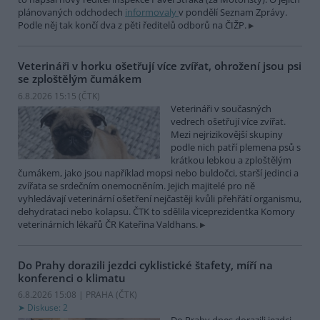
plánovaných odchodech
informovaly
v pondělí Seznam Zprávy.
Podle něj tak končí dva z pěti ředitelů odborů na ČIŽP.
Veterináři v horku ošetřují více zvířat, ohrožení jsou psi
se zploštělým čumákem
6.8.2026 15:15 (
ČTK
)
Veterináři v současných
vedrech ošetřují více zvířat.
Mezi nejrizikovější skupiny
podle nich patří plemena psů s
krátkou lebkou a zploštělým
čumákem, jako jsou například mopsi nebo buldočci, starší jedinci a
zvířata se srdečním onemocněním. Jejich majitelé pro ně
vyhledávají veterinární ošetření nejčastěji kvůli přehřátí organismu,
dehydrataci nebo kolapsu. ČTK to sdělila viceprezidentka Komory
veterinárních lékařů ČR Kateřina Valdhans.
Do Prahy dorazili jezdci cyklistické štafety, míří na
konferenci o klimatu
6.8.2026 15:08 | PRAHA (
ČTK
)
Diskuse: 2