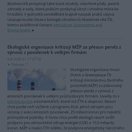
Biodiverzitě prospívají také staré stodoly, otevřené půdy, pestré
zahrady a sady, které ptákům poskytují úkryt i vhodná místa ke
hnízdění. V jednolité zemědělské krajině naopak ptáků ubývá,
ukazuje studie Ústavu biologie obratlovců Akademie věd ČR,
kterou publikoval časopis
Agriculture, Ecosystems and
Environment
.
Ekologické organizace kritizují MŽP za přesun peněz z
výnosů z povolenek k velkým firmám
6.8.2026 01:17 (
ČTK
)
Diskuse: 7
Ekologické organizace Hnutí
DUHA a Greenpeace ČR
kritizují ministerstvo životního
prostředí (MŽP) za plánovaný
přesun peněz z výnosů z
emisních povolenek k velkým průmyslovým firmám. Uvedly to v
tiskové zprávě
a komentářích, které má ČTK k dispozici. Resort
chce podle nich vyčlenit z programu EUA, jehož zdrojem jsou
výnosy z aukcí emisních povolenek, 25 miliard korun pro největší
průmyslové podniky. K tomu chce podle ekologů resort snížit
podporu pro obnovitelné zdroje energie (OZE) o 15,5 miliardy
korun. MŽP v reakci ČTK sdělilo, že podpora energeticky náročného