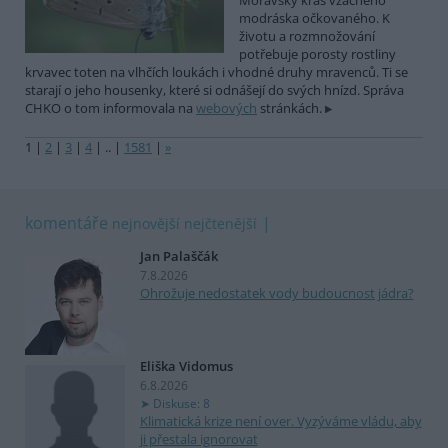
Moravský kras vzácného
modráska očkovaného. K
životu a rozmnožování
potřebuje porosty rostliny
krvavec toten na vlhčích loukách i vhodné druhy mravenců. Ti se
starají o jeho housenky, které si odnášejí do svých hnízd. Správa
CHKO o tom informovala na
webových
stránkách.
1
|
2
|
3
|
4
|
..
|
1581
|
»
komentáře
nejnovější
nejčtenější
Jan Palaščák
7.8.2026
Ohrožuje nedostatek vody budoucnost jádra?
Eliška Vidomus
6.8.2026
Diskuse: 8
Klimatická krize není over. Vyzýváme vládu, aby
ji přestala ignorovat