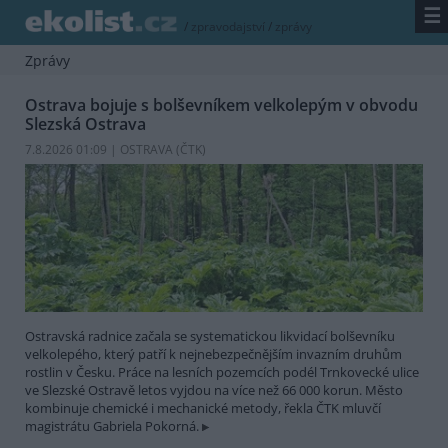
☰
/
zpravodajství
/
zprávy
Zprávy
Ostrava bojuje s bolševníkem velkolepým v obvodu
Slezská Ostrava
7.8.2026 01:09 | OSTRAVA (
ČTK
)
Ostravská radnice začala se systematickou likvidací bolševníku
velkolepého, který patří k nejnebezpečnějším invazním druhům
rostlin v Česku. Práce na lesních pozemcích podél Trnkovecké ulice
ve Slezské Ostravě letos vyjdou na více než 66 000 korun. Město
kombinuje chemické i mechanické metody, řekla ČTK mluvčí
magistrátu Gabriela Pokorná.