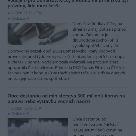
Vodojem pro Domašov, Říčky a Rudku na Brněnsku byl
prázdný, lidé musí šetřit
4.8.2026 17:12 (
ČTK
)
Diskuse: 9
Domašov, Rudka a Říčky na
Brněnsku mají potíže s pitnou
vodou. Důvodem je
dlouhodobé sucho i příliš
vysoká spotřeba vody. Ač
Dobrovolný svazek obcí (DSO) Domašovsko, který vodovod
provozuje, před týdnem vyzval k šetření vodou, spotřeba stoupla,
a lidé tak v pondělí vodojem zcela vyčerpali. Na problém dnes
upozornila Česká televize. Předseda DSO Tomáš Pitrocha ČTK řekl,
že voda nyní z kohoutků ve třech obcích teče, ale je třeba opravdu
omezit její nadměrnou spotřebu.
Obce dostanou od ministerstva 300 milionů korun na
opravu nebo výstavbu vodních nádrží
4.8.2026 13:09 (
ČTK
)
Diskuse: 3
Obce dostanou od
ministerstva zemědělství
(MZe) 300 milionů korun na
opravu, výstavbu nebo