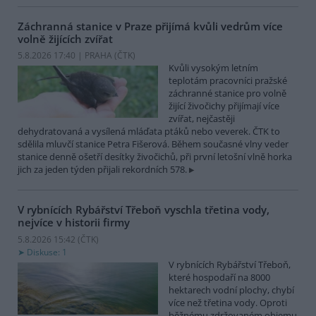
Záchranná stanice v Praze přijímá kvůli vedrům více
volně žijících zvířat
5.8.2026 17:40 | PRAHA (
ČTK
)
Kvůli vysokým letním
teplotám pracovníci pražské
záchranné stanice pro volně
žijící živočichy přijímají více
zvířat, nejčastěji
dehydratovaná a vysílená mláďata ptáků nebo veverek. ČTK to
sdělila mluvčí stanice Petra Fišerová. Během současné vlny veder
stanice denně ošetří desítky živočichů, při první letošní vlně horka
jich za jeden týden přijali rekordních 578.
V rybnících Rybářství Třeboň vyschla třetina vody,
nejvíce v historii firmy
5.8.2026 15:42 (
ČTK
)
Diskuse: 1
V rybnících Rybářství Třeboň,
které hospodaří na 8000
hektarech vodní plochy, chybí
více než třetina vody. Oproti
běžnému zdržovaném objemu