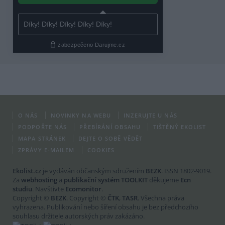
O NÁS
NOVINKY NA WEBU
INZERUJTE U NÁS
PODPOŘTE NÁS
PŘEBÍRÁNÍ OBSAHU
TIŠTĚNÝ EKOLIST
MAPA STRÁNEK
DEJTE O SOBĚ VĚDĚT
ZPRÁVY E-MAILEM
COOKIES
Ekolist.cz
je vydáván občanským sdružením
BEZK
. ISSN 1802-9019.
Za
webhosting
a
publikační systém TOOLKIT
děkujeme
Ecn
studiu
. Navštivte
Ecomonitor
.
Copyright ©
BEZK
. Copyright ©
ČTK
,
TASR
. Všechna práva
vyhrazena. Publikování nebo šíření obsahu je bez předchozího
souhlasu držitele autorských práv zakázáno.