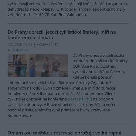
vyhledávají veterinární ošetření nejčastěji kvůli přehřátí organismu,
dehydrataci nebo kolapsu. ČTK to sdělila viceprezidentka Komory
veterinárních lékařů ČR Kateřina Valdhans.
Do Prahy dorazili jezdci cyklistické štafety, míří na
konferenci o klimatu
6.8.2026 15:08 | PRAHA (
ČTK
)
Diskuse: 2
Do Prahy dnes dorazili jezdci
mezinárodní cyklistické štafety
COP Bike Ride. Účastníci
vyrazili z brazilského Belému,
kde se konala poslední
konference smluvních stran Rámcové úmluvy Organizace
spojených národů (OSN) o změně klimatu, a míří do turecké
Antalye, v níž se v listopadu uskuteční 31. konference. Cílem
cyklistů je dopravit na konferenci
deset návrhů
na podporu
cyklistické dopravy. V Praze stráví necelé tři dny. Včera večer
osobně přivítala náměstkyně primátora hl. m. Prahy Jana
Komrsková.
Ománskou mořskou rezervaci ohrožuje velká ropná