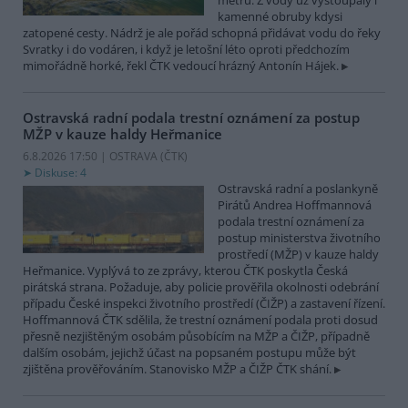
metrů. Z vody už vystoupaly i
kamenné obruby kdysi
zatopené cesty. Nádrž je ale pořád schopná přidávat vodu do řeky
Svratky i do vodáren, i když je letošní léto oproti předchozím
mimořádně horké, řekl ČTK vedoucí hrázný Antonín Hájek.
Ostravská radní podala trestní oznámení za postup
MŽP v kauze haldy Heřmanice
6.8.2026 17:50 | OSTRAVA (
ČTK
)
Diskuse: 4
Ostravská radní a poslankyně
Pirátů Andrea Hoffmannová
podala trestní oznámení za
postup ministerstva životního
prostředí (MŽP) v kauze haldy
Heřmanice. Vyplývá to ze zprávy, kterou ČTK poskytla Česká
pirátská strana. Požaduje, aby policie prověřila okolnosti odebrání
případu České inspekci životního prostředí (ČIŽP) a zastavení řízení.
Hoffmannová ČTK sdělila, že trestní oznámení podala proti dosud
přesně nezjištěným osobám působícím na MŽP a ČIŽP, případně
dalším osobám, jejichž účast na popsaném postupu může být
zjištěna prověřováním. Stanovisko MŽP a ČIŽP ČTK shání.