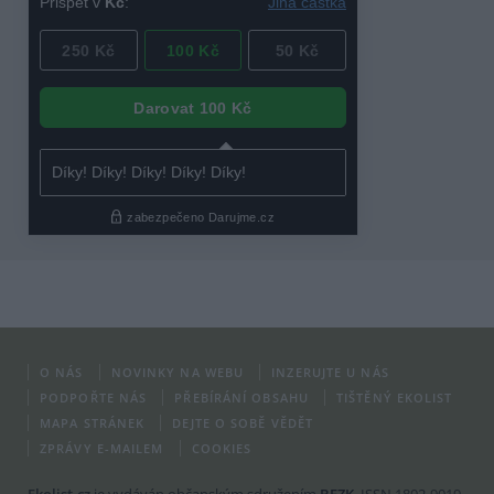
O NÁS
NOVINKY NA WEBU
INZERUJTE U NÁS
PODPOŘTE NÁS
PŘEBÍRÁNÍ OBSAHU
TIŠTĚNÝ EKOLIST
MAPA STRÁNEK
DEJTE O SOBĚ VĚDĚT
ZPRÁVY E-MAILEM
COOKIES