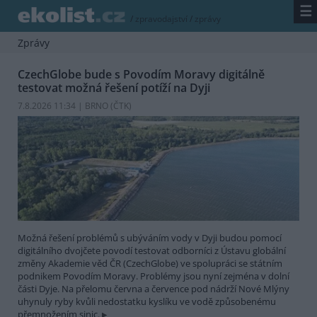
☰
/
zpravodajství
/
zprávy
Zprávy
CzechGlobe bude s Povodím Moravy digitálně
testovat možná řešení potíží na Dyji
7.8.2026 11:34 | BRNO (
ČTK
)
Možná řešení problémů s ubýváním vody v Dyji budou pomocí
digitálního dvojčete povodí testovat odborníci z Ústavu globální
změny Akademie věd ČR (CzechGlobe) ve spolupráci se státním
podnikem Povodím Moravy. Problémy jsou nyní zejména v dolní
části Dyje. Na přelomu června a července pod nádrží Nové Mlýny
uhynuly ryby kvůli nedostatku kyslíku ve vodě způsobenému
přemnožením sinic.