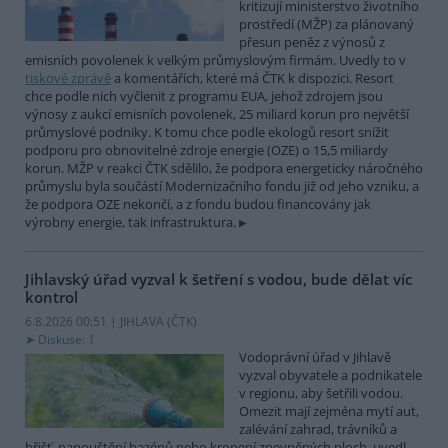
kritizují ministerstvo životního
prostředí (MŽP) za plánovaný
přesun peněz z výnosů z
emisních povolenek k velkým průmyslovým firmám. Uvedly to v
tiskové zprávě
a komentářích, které má ČTK k dispozici. Resort
chce podle nich vyčlenit z programu EUA, jehož zdrojem jsou
výnosy z aukcí emisních povolenek, 25 miliard korun pro největší
průmyslové podniky. K tomu chce podle ekologů resort snížit
podporu pro obnovitelné zdroje energie (OZE) o 15,5 miliardy
korun. MŽP v reakci ČTK sdělilo, že podpora energeticky náročného
průmyslu byla součástí Modernizačního fondu již od jeho vzniku, a
že podpora OZE nekončí, a z fondu budou financovány jak
výrobny energie, tak infrastruktura.
Jihlavský úřad vyzval k šetření s vodou, bude dělat víc
kontrol
6.8.2026 00:51 | JIHLAVA (
ČTK
)
Diskuse: 1
Vodoprávní úřad v Jihlavě
vyzval obyvatele a podnikatele
v regionu, aby šetřili vodou.
Omezit mají zejména mytí aut,
zalévání zahrad, trávníků a
hřišť, napouštění bazénů nebo kropení zpevněných ploch, uvedl