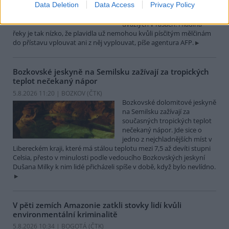
Data Deletion
Data Access
Privacy Policy
které leží na břehu Dunaje, je
opuštěný. Až na několik člunů
uvázlých v řasách. Hladina
řeky je tak nízko, že plavidla už nemohou kvůli písčitým mělčinám
do přístavu vplouvat ani z něj vyplouvat, píše agentura AFP.
Bozkovské jeskyně na Semilsku zažívají za tropických
teplot nečekaný nápor
5.8.2026 11:20 | BOZKOV (
ČTK
)
Bozkovské dolomitové jeskyně
na Semilsku zažívají za
současných tropických teplot
nečekaný nápor. Jde sice o
jedno z nejchladnějších míst v
Libereckém kraji, které má stálou teplotu mezi 7,5 až devíti stupni
Celsia, přesto v minulosti podle vedoucího Bozkovských jeskyní
Dušana Milky k nim lidé přicházeli spíše v době, když bylo nevlídno.
V pěti zemích Amazonie zatkli stovky lidí kvůli
environmentální kriminalitě
5.8.2026 10:34 | BOGOTÁ (
ČTK
)