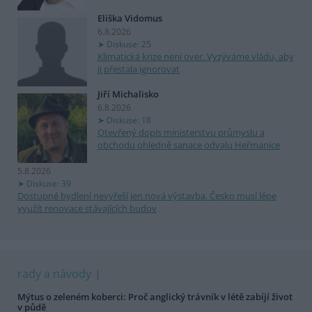
Eliška Vidomus
6.8.2026
Diskuse: 25
Klimatická krize není over. Vyzýváme vládu, aby
ji přestala ignorovat
Jiří Michalisko
6.8.2026
Diskuse: 18
Otevřený dopis ministerstvu průmyslu a
obchodu ohledně sanace odvalu Heřmanice
5.8.2026
Diskuse: 39
Dostupné bydlení nevyřeší jen nová výstavba. Česko musí lépe
využít renovace stávajících budov
rady a návody
Mýtus o zeleném koberci: Proč anglický trávník v létě zabíjí život
v půdě