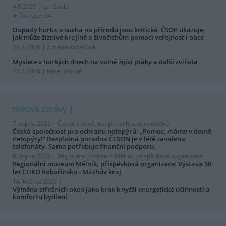
4.8.2026 | Jan Skala
Diskuse: 34
Dopady horka a sucha na přírodu jsou kritické. ČSOP ukazuje,
jak může žíznivé krajině a živočichům pomoci veřejnost i obce
29.7.2026 | Zuzana Kučerová
Myslete v horkých dnech na volně žijící ptáky a další zvířata
28.7.2026 | Karel Makoň
tiskové zprávy
7. srpna 2026 |
Česká společnost pro ochranu netopýrů
Česká společnost pro ochranu netopýrů: „Pomoc, máme v domě
netopýry!“ Bezplatná poradna ČESON je v létě zavalena
telefonáty. Sama potřebuje finanční podporu.
6. srpna 2026 |
Regionální muzeum Mělník, příspěvková organizace
Regionální muzeum Mělník, příspěvková organizace: Výstava 50
let CHKO Kokořínsko - Máchův kraj
14. května 2026 |
Výměna střešních oken jako krok k vyšší energetické účinnosti a
komfortu bydlení