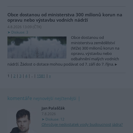
Obce dostanou od ministerstva 300 milionů korun na
opravu nebo výstavbu vodních nádrží
4.8.2026 13:09 (
ČTK
)
Diskuse: 3
Obce dostanou od
ministerstva zemědělství
(MZe) 300 milionů korun na
opravu, výstavbu nebo
odbahnění malých vodních
nádrží. Žádost o dotace mohou podávat od 7. září do 7. října.
1
|
2
|
3
|
4
|
..
|
1581
|
»
komentáře
nejnovější
nejčtenější
Jan Palaščák
7.8.2026
Diskuse: 12
Ohrožuje nedostatek vody budoucnost jádra?