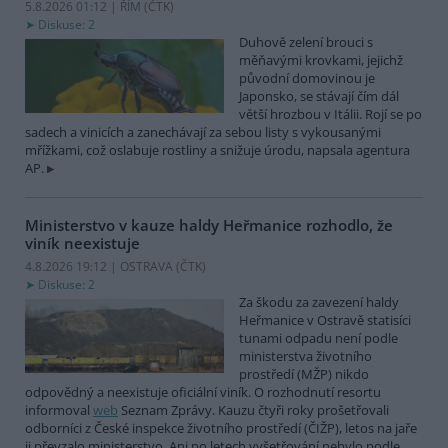
5.8.2026 01:12 | ŘÍM (
ČTK
)
Diskuse: 2
Duhově zelení brouci s
měňavými krovkami, jejichž
původní domovinou je
Japonsko, se stávají čím dál
větší hrozbou v Itálii. Rojí se po
sadech a vinicích a zanechávají za sebou listy s vykousanými
mřížkami, což oslabuje rostliny a snižuje úrodu, napsala agentura
AP.
Ministerstvo v kauze haldy Heřmanice rozhodlo, že
viník neexistuje
4.8.2026 19:12 | OSTRAVA (
ČTK
)
Diskuse: 2
Za škodu za zavezení haldy
Heřmanice v Ostravě statisíci
tunami odpadu není podle
ministerstva životního
prostředí (MŽP) nikdo
odpovědný a neexistuje oficiální viník. O rozhodnutí resortu
informoval
web
Seznam Zprávy. Kauzu čtyři roky prošetřovali
odborníci z České inspekce životního prostředí (ČIŽP), letos na jaře
ji převzalo ministerstvo. Ani po letech vyšetřování nebylo podle