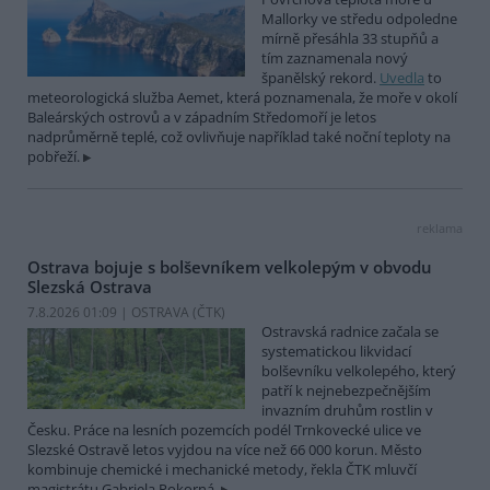
Mallorky ve středu odpoledne
mírně přesáhla 33 stupňů a
tím zaznamenala nový
španělský rekord.
Uvedla
to
meteorologická služba Aemet, která poznamenala, že moře v okolí
Baleárských ostrovů a v západním Středomoří je letos
nadprůměrně teplé, což ovlivňuje například také noční teploty na
pobřeží.
reklama
Ostrava bojuje s bolševníkem velkolepým v obvodu
Slezská Ostrava
7.8.2026 01:09 | OSTRAVA (
ČTK
)
Ostravská radnice začala se
systematickou likvidací
bolševníku velkolepého, který
patří k nejnebezpečnějším
invazním druhům rostlin v
Česku. Práce na lesních pozemcích podél Trnkovecké ulice ve
Slezské Ostravě letos vyjdou na více než 66 000 korun. Město
kombinuje chemické i mechanické metody, řekla ČTK mluvčí
magistrátu Gabriela Pokorná.