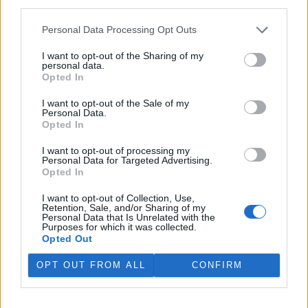
third parties.
V rybnících Rybářství Třeboň vyschla třetina vody,
Personal Data Processing Opt Outs
nejvíce v historii firmy
5.8.2026 15:42 (
ČTK
)
I want to opt-out of the Sharing of my
Diskuse: 1
personal data.
V rybnících Rybářství Třeboň,
Opted In
které hospodaří na 8000
hektarech vodní plochy, chybí
I want to opt-out of the Sale of my
více než třetina vody. Oproti
Personal Data.
běžnému zdržovaném objemu
Opted In
75 milionů metrů krychlových vody je v rybnících o 28 milionů
metrů krychlových vody méně. Každý týden se kvůli extrémně
I want to opt-out of processing my
Personal Data for Targeted Advertising.
vysokým teplotám a nedostatku srážek odpaří další 2,5 procenta.
Opted In
Kvůli suchu začali rybáři s výlovy některých rybníků předčasně,
protože by jinak ryby uhynuly, řekl provozní ředitel Rybářství
I want to opt-out of Collection, Use,
Třeboň Vladimír Kukačka.
Retention, Sale, and/or Sharing of my
Personal Data that Is Unrelated with the
Purposes for which it was collected.
Hladina Dunaje je na rekordním minimu; lodě uvázly,
Opted Out
rybáři jsou bez práce
OPT OUT FROM ALL
CONFIRM
5.8.2026 15:37 | BUKUREŠŤ (
ČTK
)
Diskuse: 17
Turistický přístav v
rumunském městě Corabia,