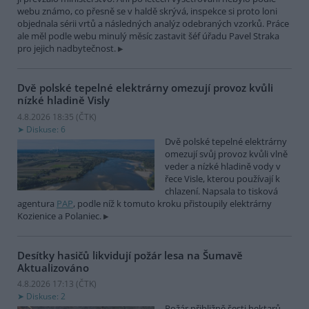
webu známo, co přesně se v haldě skrývá, inspekce si proto loni
objednala sérii vrtů a následných analýz odebraných vzorků. Práce
ale měl podle webu minulý měsíc zastavit šéf úřadu Pavel Straka
pro jejich nadbytečnost.
Dvě polské tepelné elektrárny omezují provoz kvůli
nízké hladině Visly
4.8.2026 18:35 (
ČTK
)
Diskuse: 6
Dvě polské tepelné elektrárny
omezují svůj provoz kvůli vlně
veder a nízké hladině vody v
řece Visle, kterou používají k
chlazení. Napsala to tisková
agentura
PAP
, podle níž k tomuto kroku přistoupily elektrárny
Kozienice a Polaniec.
Desítky hasičů likvidují požár lesa na Šumavě
Aktualizováno
4.8.2026 17:13 (
ČTK
)
Diskuse: 2
Požár přibližně šesti hektarů