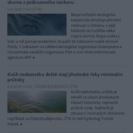
skvrna z poškozeného tankeru
6.8.2026 15:03 (
ČTK
)
Bezprostřední ekologická
katastrofa ohrožuje přírodní
rezervaci v Ománu, v jejíž
blízkosti se rozšířila velká
ropná skvrna. Ropa unikla z
lodi, u níž panuje podezření, že patří do takzvané ruské stínové
flotily. S odkazem na sdělení ekologické organizace Greenpeace a
nizozemské nevládní organizace PAX o tom dnes informovala
agentura AFP.
Kvůli nedostatku deště mají jihočeské řeky minimální
průtoky
6.8.2026 14:24 | ČESKÉ BUDĚJOVICE (
ČTK
)
Kvůli nedostatku srážek je
téměř ve všech jihočeských
řekách historicky nejmenší
průtok vody. Nejhorší je
situace v rovinatých oblastech,
například na Českobudějovicku. ČTK to řekl hydrolog Tomáš
Vlasák.