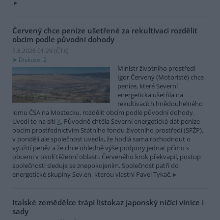
Červený chce peníze ušetřené za rekultivaci rozdělit
obcím podle původní dohody
5.8.2026 01:29 (
ČTK
)
Diskuse: 2
Ministr životního prostředí
Igor Červený (Motoristé) chce
peníze, které Severní
energetická ušetřila na
rekultivacích hnědouhelného
lomu ČSA na Mostecku, rozdělit obcím podle původní dohody.
Uvedl to na síti
X
. Původně chtěla Severní energetická dát peníze
obcím prostřednictvím Státního fondu životního prostředí (SFŽP),
v pondělí ale společnost uvedla, že hodlá sama rozhodnout o
využití peněz a že chce ohledně výše podpory jednat přímo s
obcemi v okolí těžební oblasti. Červeného krok překvapil, postup
společnosti sleduje se znepokojením. Společnost patří do
energetické skupiny Sev.en, kterou vlastní Pavel Tykač.
Italské zemědělce trápí listokaz japonský ničící vinice i
sady