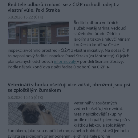
Ředitelé odborů i mluvčí se z ČIŽP rozhodli odejít z
vlastní vůle, řekl Straka
6.8.2026 15:22 (
ČTK
)
Ředitel odboru vnitřních
služeb Matěj Mrlina, vedoucí
služebního úřadu Oldřich
Jarolím a tisková mluvčí Miriam
Loužecká končí na České
inspekci životního prostředí (ČIŽP) z vlastní iniciativy. Na dotaz ČTK
to napsal nový ředitel inspekce Pavel Straka (za Motoristy). O jejich
plánovaných odchodech
informovaly
v pondělí Seznam Zprávy.
Podle něj tak končí dva z pěti ředitelů odborů na ČIŽP.
Veterináři v horku ošetřují více zvířat, ohrožení jsou psi
se zploštělým čumákem
6.8.2026 15:15 (
ČTK
)
Veterináři v současných
vedrech ošetřují více zvířat.
Mezi nejrizikovější skupiny
podle nich patří plemena psů s
krátkou lebkou a zploštělým
čumákem, jako jsou například mopsi nebo buldočci, starší jedinci a
zvířata se srdečním onemocněním. Jejich majitelé pro ně