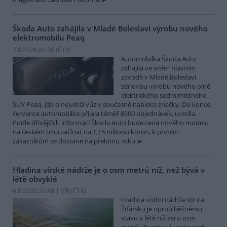
Škoda Auto zahájila v Mladé Boleslavi výrobu nového
elektromobilu Peaq
7.8.2026 00:36 (
ČTK
)
Automobilka Škoda Auto
zahájila ve svém hlavním
závodě v Mladé Boleslavi
sériovou výrobu nového plně
elektrického sedmimístného
SUV Peaq. Jde o největší vůz v současné nabídce značky. Do konce
července automobilka přijala téměř 8500 objednávek, uvedla.
Podle dřívějších informací Škoda Auto bude cena nového modelu
na českém trhu začínat na 1,15 milionu korun, k prvním
zákazníkům se dostane na přelomu roku.
Hladina vírské nádrže je o osm metrů níž, než bývá v
létě obvyklé
6.8.2026 20:48 | VÍR (
ČTK
)
Hladina vodní nádrže Vír na
Žďársku je oproti běžnému
stavu v létě níž asi o osm