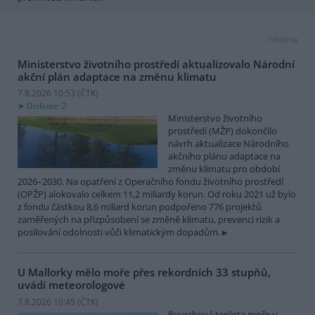
reklama
Ministerstvo životního prostředí aktualizovalo Národní
akční plán adaptace na změnu klimatu
7.8.2026 10:53 (
ČTK
)
Diskuse: 2
Ministerstvo životního
prostředí (MŽP) dokončilo
návrh aktualizace Národního
akčního plánu adaptace na
změnu klimatu pro období
2026–2030. Na opatření z Operačního fondu životního prostředí
(OPŽP) alokovalo celkem 11,2 miliardy korun. Od roku 2021 už bylo
z fondu částkou 8,6 miliard korun podpořeno 776 projektů
zaměřených na přizpůsobení se změně klimatu, prevenci rizik a
posilování odolnosti vůči klimatickým dopadům.
U Mallorky mělo moře přes rekordních 33 stupňů,
uvádí meteorologové
7.8.2026 10:45 (
ČTK
)
Povrchová teplota moře u