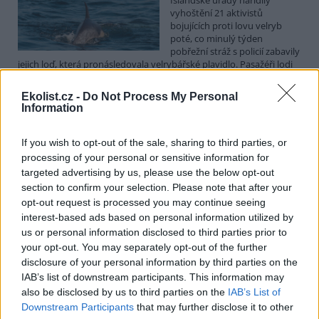
vyhoštění 21 aktivistů
bojujících proti lovu velryb
poté, co minulý týden
pobřežní stráž s policií zabavily
jejich loď, která pronásledovala velrybářské plavidlo. Pasažéři lodi
patřící nadaci kanadsko-amerického ekologického aktivisty Paula
Watsona jsou od té doby zadržováni v Reykjavíku. Sám Watson na
Ekolist.cz -
Do Not Process My Personal
palubě nebyl. Píše o tom agentura AFP s odvoláním na islandskou
Information
policii.
If you wish to opt-out of the sale, sharing to third parties, or
Záchranná stanice v Praze přijímá kvůli vedrům více
processing of your personal or sensitive information for
volně žijících zvířat
targeted advertising by us, please use the below opt-out
5.8.2026 17:40 | PRAHA (
ČTK
)
section to confirm your selection. Please note that after your
Kvůli vysokým letním
opt-out request is processed you may continue seeing
teplotám pracovníci pražské
interest-based ads based on personal information utilized by
záchranné stanice pro volně
us or personal information disclosed to third parties prior to
žijící živočichy přijímají více
your opt-out. You may separately opt-out of the further
zvířat, nejčastěji
dehydratovaná a vysílená mláďata ptáků nebo veverek. ČTK to
disclosure of your personal information by third parties on the
sdělila mluvčí stanice Petra Fišerová. Během současné vlny veder
IAB’s list of downstream participants. This information may
stanice denně ošetří desítky živočichů, při první letošní vlně horka
also be disclosed by us to third parties on the
IAB’s List of
jich za jeden týden přijali rekordních 578.
Downstream Participants
that may further disclose it to other