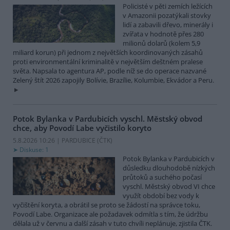
Policisté v pěti zemích ležících
v Amazonii pozatýkali stovky
lidí a zabavili dřevo, minerály i
zvířata v hodnotě přes 280
milionů dolarů (kolem 5,9
miliard korun) při jednom z největších koordinovaných zásahů
proti environmentální kriminalitě v největším deštném pralese
světa. Napsala to agentura AP, podle níž se do operace nazvané
Zelený štít 2026 zapojily Bolívie, Brazílie, Kolumbie, Ekvádor a Peru.
Potok Bylanka v Pardubicích vyschl. Městský obvod
chce, aby Povodí Labe vyčistilo koryto
5.8.2026 10:26 | PARDUBICE (
ČTK
)
Diskuse: 1
Potok Bylanka v Pardubicích v
důsledku dlouhodobě nízkých
průtoků a suchého počasí
vyschl. Městský obvod VI chce
využít období bez vody k
vyčištění koryta, a obrátil se proto se žádostí na správce toku,
Povodí Labe. Organizace ale požadavek odmítla s tím, že údržbu
dělala už v červnu a další zásah v tuto chvíli neplánuje, zjistila ČTK.