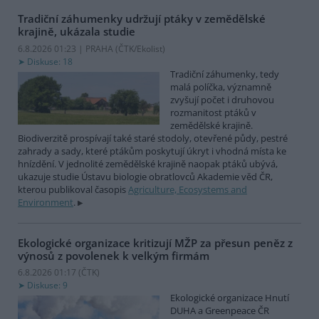
Tradiční záhumenky udržují ptáky v zemědělské
krajině, ukázala studie
6.8.2026 01:23 | PRAHA (
ČTK/Ekolist
)
Diskuse: 18
Tradiční záhumenky, tedy
malá políčka, významně
zvyšují počet i druhovou
rozmanitost ptáků v
zemědělské krajině.
Biodiverzitě prospívají také staré stodoly, otevřené půdy, pestré
zahrady a sady, které ptákům poskytují úkryt i vhodná místa ke
hnízdění. V jednolité zemědělské krajině naopak ptáků ubývá,
ukazuje studie Ústavu biologie obratlovců Akademie věd ČR,
kterou publikoval časopis
Agriculture, Ecosystems and
Environment
.
Ekologické organizace kritizují MŽP za přesun peněz z
výnosů z povolenek k velkým firmám
6.8.2026 01:17 (
ČTK
)
Diskuse: 9
Ekologické organizace Hnutí
DUHA a Greenpeace ČR