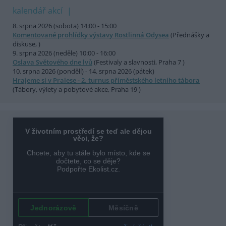
kalendář akcí
8. srpna 2026 (sobota) 14:00 - 15:00
Komentované prohlídky výstavy Rostlinná Odysea
(Přednášky a
diskuse, )
9. srpna 2026 (neděle) 10:00 - 16:00
Oslava Světového dne lvů
(Festivaly a slavnosti, Praha 7 )
10. srpna 2026 (pondělí) - 14. srpna 2026 (pátek)
Hrajeme si v Pralese - 2. turnus příměstského letního tábora
(Tábory, výlety a pobytové akce, Praha 19 )