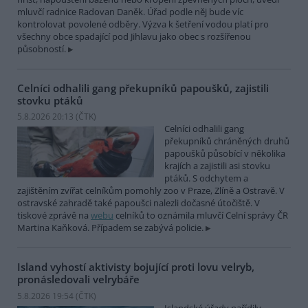
mluvčí radnice Radovan Daněk. Úřad podle něj bude víc
kontrolovat povolené odběry. Výzva k šetření vodou platí pro
všechny obce spadající pod Jihlavu jako obec s rozšířenou
působností.
Celníci odhalili gang překupníků papoušků, zajistili
stovku ptáků
5.8.2026 20:13 (
ČTK
)
Celníci odhalili gang
překupníků chráněných druhů
papoušků působící v několika
krajích a zajistili asi stovku
ptáků. S odchytem a
zajištěním zvířat celníkům pomohly zoo v Praze, Zlíně a Ostravě. V
ostravské zahradě také papoušci nalezli dočasné útočiště. V
tiskové zprávě na
webu
celníků to oznámila mluvčí Celní správy ČR
Martina Kaňková. Případem se zabývá policie.
Island vyhostí aktivisty bojující proti lovu velryb,
pronásledovali velrybáře
5.8.2026 19:54 (
ČTK
)
Islandské úřady nařídily