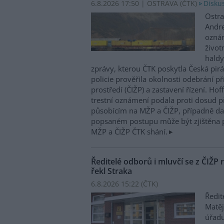
6.8.2026 17:50 | OSTRAVA (
ČTK
)
Diskus
Ostra
Andre
oznám
život
haldy
zprávy, kterou ČTK poskytla Česká pirá
policie prověřila okolnosti odebrání p
prostředí (ČIŽP) a zastavení řízení. Ho
trestní oznámení podala proti dosud 
působícím na MŽP a ČIŽP, případně dal
popsaném postupu může být zjištěna 
MŽP a ČIŽP ČTK shání.
Ředitelé odborů i mluvčí se z ČIŽP r
řekl Straka
6.8.2026 15:22 (
ČTK
)
Ředit
Matěj
úřadu