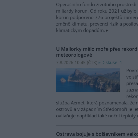
Operačního fondu životního prostředí
miliardy korun. Od roku 2021 už bylo 
korun podpořeno 776 projektů zaměře
změně klimatu, prevenci rizik a posilo
klimatickým dopadům.
U Mallorky mělo moře přes rekordn
meteorologové
7.8.2026 10:45 (
ČTK
)
Diskuse: 1
Povrc
ve st
přesá
zazn
reko
služba Aemet, která poznamenala, že 
ostrovů a v západním Středomoří je le
ovlivňuje například také noční teploty 
Ostrava bojuje s bolševníkem vel