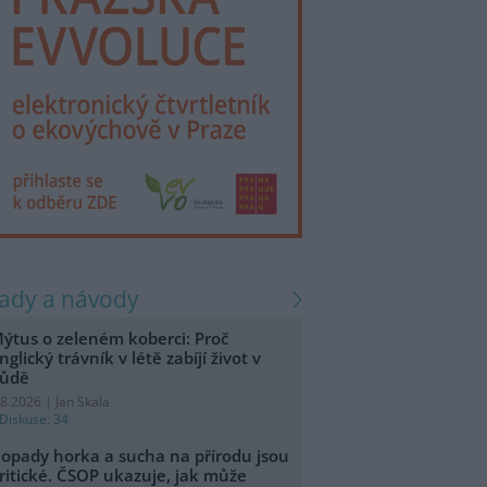
rady a návody
ýtus o zeleném koberci: Proč
nglický trávník v létě zabíjí život v
ůdě
.8.2026 | Jan Skala
Diskuse: 34
opady horka a sucha na přírodu jsou
ritické. ČSOP ukazuje, jak může