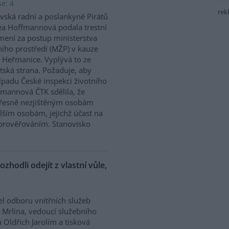
e: 4
rek
vská radní a poslankyně Pirátů
a Hoffmannová podala trestní
ení za postup ministerstva
ního prostředí (MŽP) v kauze
 Heřmanice. Vyplývá to ze
tská strana. Požaduje, aby
řípadu České inspekci životního
ffmannová ČTK sdělila, že
přesně nezjištěným osobám
ším osobám, jejichž účast na
prověřováním. Stanovisko
ozhodli odejít z vlastní vůle,
el odboru vnitřních služeb
 Mrlina, vedoucí služebního
 Oldřich Jarolím a tisková