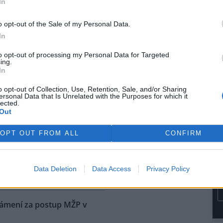
In
rvence automobilka přijala
dřívějších informací Škoda
o opt-out of the Sale of my Personal Data.
kém trhu začínat na 1,15
In
e dostane na přelomu roku.
to opt-out of processing my Personal Data for Targeted
ing.
ů níž, než bývá v létě
In
o opt-out of Collection, Use, Retention, Sale, and/or Sharing
ersonal Data that Is Unrelated with the Purposes for which it
na vodní nádrže Vír na
lected.
ku je oproti běžnému stavu v
Out
níž asi o osm metrů. Z vody už
upaly i kamenné obruby kdysi
OPT OUT FROM ALL
CONFIRM
ené cesty. Nádrž je ale pořád
i do vodáren, i když je letošní
ké, řekl ČTK vedoucí hrázný
Data Deletion
Data Access
Privacy Policy
námení za postup MŽP v