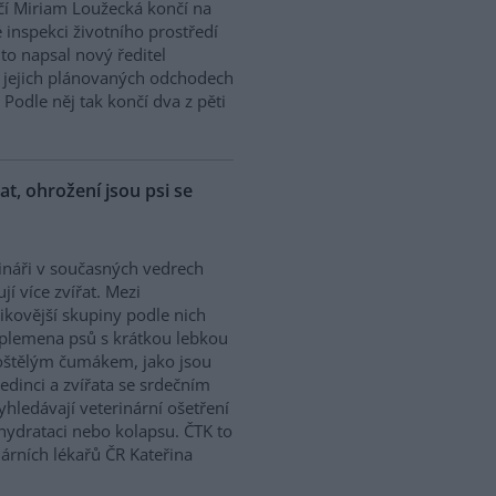
í Miriam Loužecká končí na
 inspekci životního prostředí
K to napsal nový ředitel
 O jejich plánovaných odchodech
Podle něj tak končí dva z pěti
řat, ohrožení jsou psi se
ináři v současných vedrech
ují více zvířat. Mezi
zikovější skupiny podle nich
 plemena psů s krátkou lebkou
oštělým čumákem, jako jsou
edinci a zvířata se srdečním
hledávají veterinární ošetření
ehydrataci nebo kolapsu. ČTK to
árních lékařů ČR Kateřina