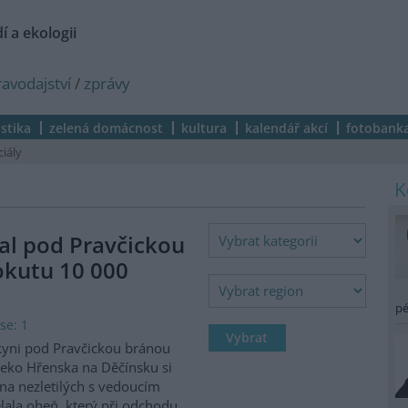
í a ekologii
ravodajství
/
zprávy
istika
zelená domácnost
kultura
kalendář akcí
fotobank
ciály
al pod Pravčickou
okutu 10 000
pé
se: 1
kyni pod Pravčickou bránou
eko Hřenska na Děčínsku si
na nezletilých s vedoucím
lala oheň, který při odchodu