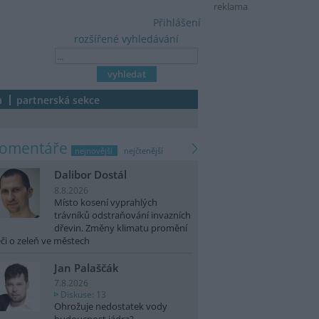
reklama
Přihlášení
rozšířené vyhledávání
a
partnerská sekce
komentáře
nejnovější
nejčtenější
Dalibor Dostál
8.8.2026
Místo kosení vyprahlých
trávníků odstraňování invazních
dřevin. Změny klimatu promění
či o zeleň ve městech
Jan Palaščák
7.8.2026
Diskuse: 13
Ohrožuje nedostatek vody