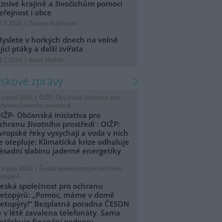
íznivé krajině a živočichům pomoci
eřejnost i obce
9.7.2026 | Zuzana Kučerová
yslete v horkých dnech na volně
ijící ptáky a další zvířata
8.7.2026 | Karel Makoň
tiskové zprávy
. srpna 2026 |
OIŽP- Občanská iniciativa pro
chranu životního prostředí
IŽP- Občanská iniciativa pro
chranu životního prostředí : OIŽP:
vropské řeky vysychají a voda v nich
e otepluje: Klimatická krize odhaluje
ásadní slabinu jaderné energetiky
. srpna 2026 |
Česká společnost pro ochranu
etopýrů
eská společnost pro ochranu
etopýrů: „Pomoc, máme v domě
etopýry!“ Bezplatná poradna ČESON
e v létě zavalena telefonáty. Sama
otřebuje finanční podporu.