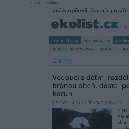
reklama
reklama
zprávy o přírodě, životním prostřed
/
zp
titulní strana
zpravodajství
public
zprávy
tiskové zprávy
co píší jiní
spe
Zprávy
Vedoucí s dětmi rozděl
bránou oheň, dostal p
korun
7.8.2026 14:20 | HŘENSKO (
ČTK
)
Disku
V jes
nedal
skupi
rozdě