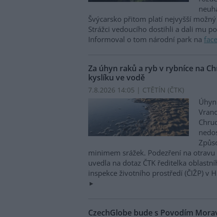
neuha
Švýcarsko přitom platí nejvyšší možný 
Strážci vedoucího dostihli a dali mu p
Informoval o tom národní park na
fac
Za úhyn raků a ryb v rybníce na 
kyslíku ve vodě
7.8.2026 14:05 | CTĚTÍN (
ČTK
)
Úhyn 
Vrano
Chru
nedos
Způso
minimem srážek. Podezření na otravu 
uvedla na dotaz ČTK ředitelka oblastn
inspekce životního prostředí (ČIŽP) v 
CzechGlobe bude s Povodím Moravy