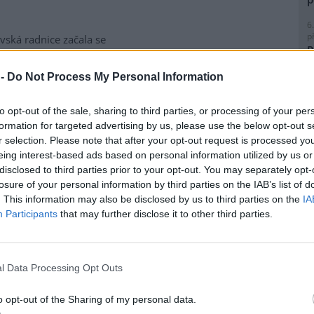
6
p
vská radnice začala se
R
matickou likvidací bolševníku
p
lepého, který patří k
l
 -
Do Not Process My Personal Information
ebezpečnějším invazním
m rostlin v Česku. Práce na
to opt-out of the sale, sharing to third parties, or processing of your per
ice ve Slezské Ostravě letos
formation for targeted advertising by us, please use the below opt-out s
to kombinuje chemické i
r selection. Please note that after your opt-out request is processed y
magistrátu Gabriela Pokorná.
8
eing interest-based ads based on personal information utilized by us or
K
disclosed to third parties prior to your opt-out. You may separately opt-
O
losure of your personal information by third parties on the IAB’s list of
lavi výrobu nového
. This information may also be disclosed by us to third parties on the
IA
9
O
Participants
that may further disclose it to other third parties.
s
obilka Škoda Auto zahájila ve
1
(
 hlavním závodě v Mladé
l Data Processing Opt Outs
H
lavi sériovou výrobu nového
p
elektrického sedmimístného
a
o opt-out of the Sharing of my personal data.
eaq. Jde o největší vůz v