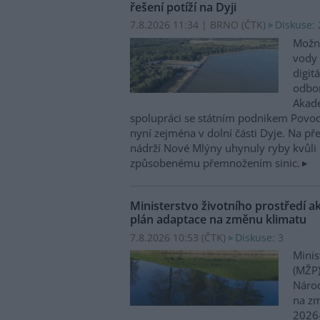
řešení potíží na Dyji
7.8.2026 11:34 | BRNO (
ČTK
)
Diskuse: 
Možn
vody 
digit
odbor
Akade
spolupráci se státním podnikem Povo
nyní zejména v dolní části Dyje. Na p
nádrží Nové Mlýny uhynuly ryby kvůli 
způsobenému přemnožením sinic.
Ministerstvo životního prostředí a
plán adaptace na změnu klimatu
7.8.2026 10:53 (
ČTK
)
Diskuse: 3
Minis
(MŽP)
Národ
na zm
2026–