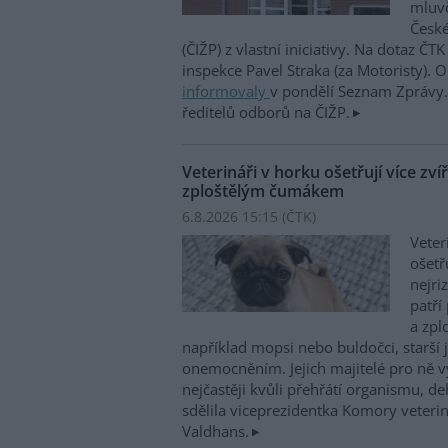
mluvč
České
(ČIŽP) z vlastní iniciativy. Na dotaz ČT
inspekce Pavel Straka (za Motoristy).
informovaly
v pondělí Seznam Zprávy. 
ředitelů odborů na ČIŽP.
Veterináři v horku ošetřují více zví
zploštělým čumákem
6.8.2026 15:15 (
ČTK
)
Veter
ošetř
nejri
patří
a zpl
například mopsi nebo buldočci, starší j
onemocněním. Jejich majitelé pro ně vy
nejčastěji kvůli přehřátí organismu, d
sdělila viceprezidentka Komory veterin
Valdhans.