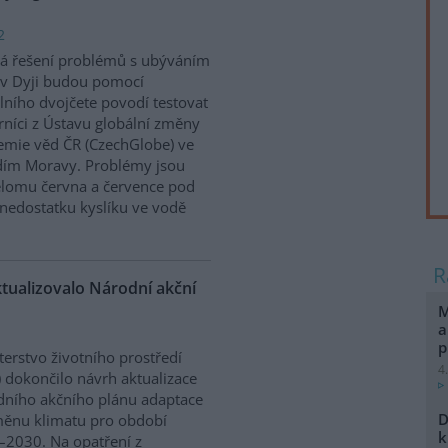
2
á řešení problémů s ubýváním
v Dyji budou pomocí
álního dvojčete povodí testovat
níci z Ústavu globální změny
mie věd ČR (CzechGlobe) ve
dím Moravy. Problémy jsou
řelomu června a července pod
nedostatku kyslíku ve vodě
ktualizovalo Národní akční
M
a
p
terstvo životního prostředí
4
 dokončilo návrh aktualizace
ního akčního plánu adaptace
D
ěnu klimatu pro období
k
2030. Na opatření z