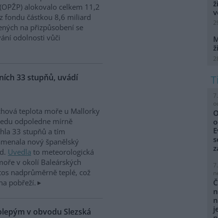
ž
 (OPŽP) alokovalo celkem 11,2
v
z fondu částkou 8,6 miliard
2
ných na přizpůsobení se
vání odolnosti vůči
M
ž
2
ích 33 stupňů, uvádí
7
o
hová teplota moře u Mallorky
O
ředu odpoledne mírně
o
E
hla 33 stupňů a tím
s
amenala nový španělský
z
rd.
Uvedla
to meteorologická
moře v okolí Baleárských
7
tos nadprůměrně teplé, což
n
na pobřeží.
Č
n
n
j
kolepým v obvodu Slezská
p