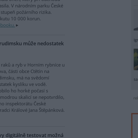
sila. V národním parku České
stupeň požárního rizika.
okutu 10 000 korun.
ebooku.
ig
Chrudimsku může nedostatek
raků a ryb v Horním rybníce u
va, části obce Ctětín na
dimsku, má na svědomí
sa
tatek kyslíku ve vodě.
bilo ho horké počasí s
modrou skalicí se nepotvrdilo,
re
ího inspektorátu České
Hradci Králové Jana Štěpánková.
 digitálně testovat možná