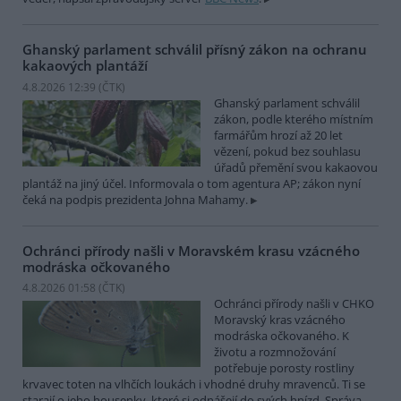
Ghanský parlament schválil přísný zákon na ochranu
kakaových plantáží
4.8.2026 12:39 (
ČTK
)
Ghanský parlament schválil
zákon, podle kterého místním
farmářům hrozí až 20 let
vězení, pokud bez souhlasu
úřadů přemění svou kakaovou
plantáž na jiný účel. Informovala o tom agentura AP; zákon nyní
čeká na podpis prezidenta Johna Mahamy.
Ochránci přírody našli v Moravském krasu vzácného
modráska očkovaného
4.8.2026 01:58 (
ČTK
)
Ochránci přírody našli v CHKO
Moravský kras vzácného
modráska očkovaného. K
životu a rozmnožování
potřebuje porosty rostliny
krvavec toten na vlhčích loukách i vhodné druhy mravenců. Ti se
starají o jeho housenky, které si odnášejí do svých hnízd. Správa