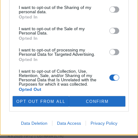
v pondělí ale společnost uvedla, že hodlá sama rozhodnout o
I want to opt-out of the Sharing of my
využití peněz a že chce ohledně výše podpory jednat přímo s
personal data.
obcemi v okolí těžební oblasti. Červeného krok překvapil, postup
Opted In
společnosti sleduje se znepokojením. Společnost patří do
energetické skupiny Sev.en, kterou vlastní Pavel Tykač.
I want to opt-out of the Sale of my
Personal Data.
Opted In
Italské zemědělce trápí listokaz japonský ničící vinice i
sady
I want to opt-out of processing my
Personal Data for Targeted Advertising.
5.8.2026 01:12 | ŘÍM (
ČTK
)
Opted In
Diskuse: 2
Duhově zelení brouci s
I want to opt-out of Collection, Use,
měňavými krovkami, jejichž
Retention, Sale, and/or Sharing of my
původní domovinou je
Personal Data that Is Unrelated with the
Japonsko, se stávají čím dál
Purposes for which it was collected.
větší hrozbou v Itálii. Rojí se po
Opted Out
sadech a vinicích a zanechávají za sebou listy s vykousanými
mřížkami, což oslabuje rostliny a snižuje úrodu, napsala agentura
OPT OUT FROM ALL
CONFIRM
AP.
Ministerstvo v kauze haldy Heřmanice rozhodlo, že
Data Deletion
Data Access
Privacy Policy
viník neexistuje
4.8.2026 19:12 | OSTRAVA (
ČTK
)