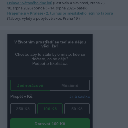
Oslava Světového dne lvů
(Festivaly a slavnosti, Praha 7 )
10. srpna 2026 (pondělí) - 14. srpna 2026 (pátek)
Hrajeme si v Pralese - 2. turnus příměstského letního tábora
(Tábory, výlety a pobytové akce, Praha 19 )