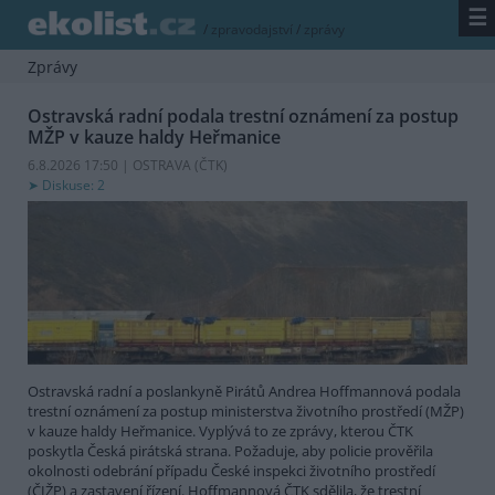
☰
/
zpravodajství
/
zprávy
Zprávy
Ostravská radní podala trestní oznámení za postup
MŽP v kauze haldy Heřmanice
6.8.2026 17:50 | OSTRAVA (
ČTK
)
Diskuse: 2
Ostravská radní a poslankyně Pirátů Andrea Hoffmannová podala
trestní oznámení za postup ministerstva životního prostředí (MŽP)
v kauze haldy Heřmanice. Vyplývá to ze zprávy, kterou ČTK
poskytla Česká pirátská strana. Požaduje, aby policie prověřila
okolnosti odebrání případu České inspekci životního prostředí
(ČIŽP) a zastavení řízení. Hoffmannová ČTK sdělila, že trestní