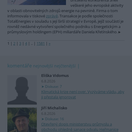
britského konkurenta Shell
veškeré jeho evropské aktivity
v oblasti obnovitelných zdrojů energie na pevnině. Firma o tom
informovala v tiskové
zprávě
. Transakce je podle společnosti
TotalEnergies v souladu s její širší strategií v Evropě, jejíž součástí je
rovněž nedávné vytvoření společného podniku s Energetickým a
průmyslovým holdingem (EPH) miliardáře Daniela Křetínského.
1
|
2
|
3
|
4
|
..
|
1581
|
»
komentáře
nejnovější
nejčtenější
Eliška Vidomus
6.8.2026
Diskuse: 7
Klimatická krize není over. Vyzýváme vládu, aby
ji přestala ignorovat
Jiří Michalisko
6.8.2026
Diskuse: 16
Otevřený dopis ministerstvu průmyslu a
obchodu ohledně sanace odvalu Heřmanice