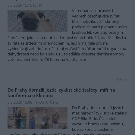
6.8.2026 15:15 (
ČTK
)
Veterináři v současných
vedrech ošetřují více zvířat.
Mezi nejrizikovější skupiny
podle nich patří plemena psů s
krátkou lebkou a zploštělým
čumákem, jako jsou například mopsi nebo buldočci, starší jedinci a
zvířata se srdečním onemocněním. Jejich majitelé pro ně
vyhledávají veterinární ošetření nejčastěji kvůli přehřátí organismu,
dehydrataci nebo kolapsu. ČTK to sdělila viceprezidentka Komory
veterinárních lékařů ČR Kateřina Valdhans.
reklama
Do Prahy dorazili jezdci cyklistické štafety, míří na
konferenci o klimatu
6.8.2026 15:08 | PRAHA (
ČTK
)
Do Prahy dnes dorazili jezdci
mezinárodní cyklistické štafety
COP Bike Ride. Účastníci
vyrazili z brazilského Belému,
kde se konala poslední
konference smluvních stran Rámcové úmluvy Organizace