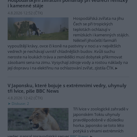
Hospodářským zvířatům pomáhají při vedrech remízky
i kamenné stáje
4.8.2026 12:52 (
ČTK
)
Hospodářská zvířata na jihu
Čech se při tropických
teplotách ochlazují v
remízkách i kamenných stájích.
Někteří jihočeští farmáři
vypouštějí krávy, ovce či koně na pastviny v noci a v největších
vedrech je nechávají uvnitř chladnějších budov. Kvůli suchu
neroste na loukách tráva a zemědělci musí dobytek přikrmovat
zásobami sena na zimu. Vysychají zdroje vody a rostou náklady na
její dopravu i na elektřinu na ochlazování zvířat, zjistila ČTK.
V Japonsku, které bojuje s extrémními vedry, uhynuly
tři lvice, píše BBC News
4.8.2026 12:42 (
ČTK
)
Diskuse: 2
Tři lvice v zoologické zahradě v
japonském Tokiu uhynuly
pravděpodobně v důsledku
horka. Japonsko se toto léto
potýká s vlnami extrémních
veder, napsal zpravodajský server
BBC News
.