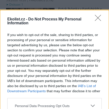
5.8.2026 10:26 | PARDUBICE (
ČTK
)
Diskuse: 1
Potok Bylanka v Pardubicích v
důsledku dlouhodobě nízkých
průtoků a suchého počasí
Ekolist.cz -
Do Not Process My Personal
vyschl. Městský obvod VI chce
Information
využít období bez vody k
vyčištění koryta, a obrátil se proto se žádostí na správce toku,
Povodí Labe. Organizace ale požadavek odmítla s tím, že údržbu
If you wish to opt-out of the sale, sharing to third parties, or
dělala už v červnu a další zásah v tuto chvíli neplánuje, zjistila ČTK.
processing of your personal or sensitive information for
targeted advertising by us, please use the below opt-out
section to confirm your selection. Please note that after your
opt-out request is processed you may continue seeing
Červený chce peníze ušetřené za rekultivaci rozdělit
interest-based ads based on personal information utilized by
obcím podle původní dohody
us or personal information disclosed to third parties prior to
5.8.2026 01:29 (
ČTK
)
your opt-out. You may separately opt-out of the further
Diskuse: 2
disclosure of your personal information by third parties on the
Ministr životního prostředí
Igor Červený (Motoristé) chce
IAB’s list of downstream participants. This information may
peníze, které Severní
also be disclosed by us to third parties on the
IAB’s List of
energetická ušetřila na
Downstream Participants
that may further disclose it to other
rekultivacích hnědouhelného
third parties.
lomu ČSA na Mostecku, rozdělit obcím podle původní dohody.
Uvedl to na síti
X
. Původně chtěla Severní energetická dát peníze
Personal Data Processing Opt Outs
obcím prostřednictvím Státního fondu životního prostředí (SFŽP),