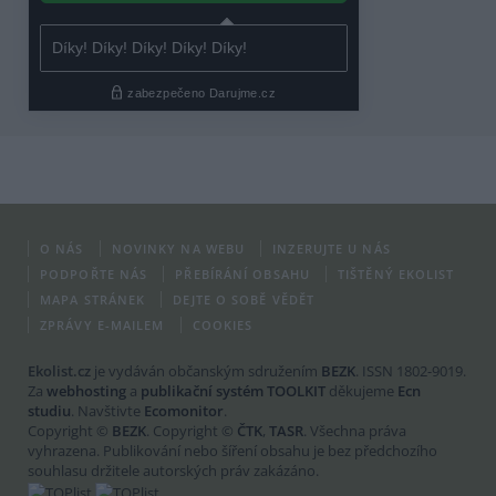
O NÁS
NOVINKY NA WEBU
INZERUJTE U NÁS
PODPOŘTE NÁS
PŘEBÍRÁNÍ OBSAHU
TIŠTĚNÝ EKOLIST
MAPA STRÁNEK
DEJTE O SOBĚ VĚDĚT
ZPRÁVY E-MAILEM
COOKIES
Ekolist.cz
je vydáván občanským sdružením
BEZK
. ISSN 1802-9019.
Za
webhosting
a
publikační systém TOOLKIT
děkujeme
Ecn
studiu
. Navštivte
Ecomonitor
.
Copyright ©
BEZK
. Copyright ©
ČTK
,
TASR
. Všechna práva
vyhrazena. Publikování nebo šíření obsahu je bez předchozího
souhlasu držitele autorských práv zakázáno.