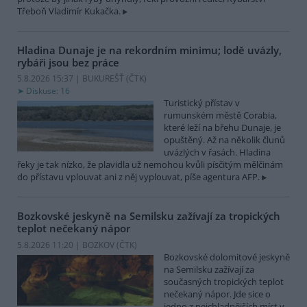
Třeboň Vladimír Kukačka.
Hladina Dunaje je na rekordním minimu; lodě uvázly,
rybáři jsou bez práce
5.8.2026 15:37 | BUKUREŠŤ (
ČTK
)
Diskuse: 16
Turistický přístav v
rumunském městě Corabia,
které leží na břehu Dunaje, je
opuštěný. Až na několik člunů
uvázlých v řasách. Hladina
řeky je tak nízko, že plavidla už nemohou kvůli písčitým mělčinám
do přístavu vplouvat ani z něj vyplouvat, píše agentura AFP.
Bozkovské jeskyně na Semilsku zažívají za tropických
teplot nečekaný nápor
5.8.2026 11:20 | BOZKOV (
ČTK
)
Bozkovské dolomitové jeskyně
na Semilsku zažívají za
současných tropických teplot
nečekaný nápor. Jde sice o
jedno z nejchladnějších míst v