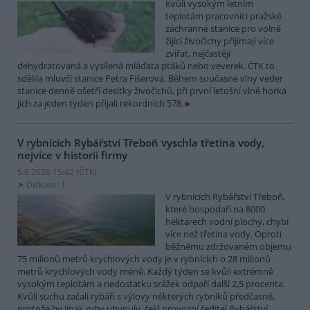
Kvůli vysokým letním
teplotám pracovníci pražské
záchranné stanice pro volně
žijící živočichy přijímají více
zvířat, nejčastěji
dehydratovaná a vysílená mláďata ptáků nebo veverek. ČTK to
sdělila mluvčí stanice Petra Fišerová. Během současné vlny veder
stanice denně ošetří desítky živočichů, při první letošní vlně horka
jich za jeden týden přijali rekordních 578.
V rybnících Rybářství Třeboň vyschla třetina vody,
nejvíce v historii firmy
5.8.2026 15:42 (
ČTK
)
Diskuse: 1
V rybnících Rybářství Třeboň,
které hospodaří na 8000
hektarech vodní plochy, chybí
více než třetina vody. Oproti
běžnému zdržovaném objemu
75 milionů metrů krychlových vody je v rybnících o 28 milionů
metrů krychlových vody méně. Každý týden se kvůli extrémně
vysokým teplotám a nedostatku srážek odpaří další 2,5 procenta.
Kvůli suchu začali rybáři s výlovy některých rybníků předčasně,
protože by jinak ryby uhynuly, řekl provozní ředitel Rybářství