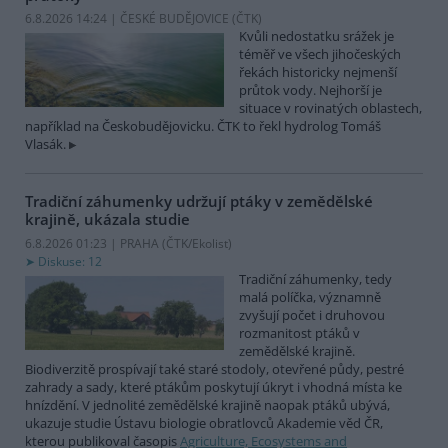
6.8.2026 14:24 | ČESKÉ BUDĚJOVICE (
ČTK
)
Kvůli nedostatku srážek je
téměř ve všech jihočeských
řekách historicky nejmenší
průtok vody. Nejhorší je
situace v rovinatých oblastech,
například na Českobudějovicku. ČTK to řekl hydrolog Tomáš
Vlasák.
Tradiční záhumenky udržují ptáky v zemědělské
krajině, ukázala studie
6.8.2026 01:23 | PRAHA (
ČTK/Ekolist
)
Diskuse: 12
Tradiční záhumenky, tedy
malá políčka, významně
zvyšují počet i druhovou
rozmanitost ptáků v
zemědělské krajině.
Biodiverzitě prospívají také staré stodoly, otevřené půdy, pestré
zahrady a sady, které ptákům poskytují úkryt i vhodná místa ke
hnízdění. V jednolité zemědělské krajině naopak ptáků ubývá,
ukazuje studie Ústavu biologie obratlovců Akademie věd ČR,
kterou publikoval časopis
Agriculture, Ecosystems and