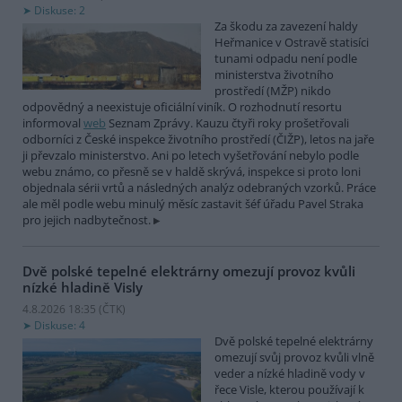
Diskuse: 2
Za škodu za zavezení haldy
Heřmanice v Ostravě statisíci
tunami odpadu není podle
ministerstva životního
prostředí (MŽP) nikdo
odpovědný a neexistuje oficiální viník. O rozhodnutí resortu
informoval
web
Seznam Zprávy. Kauzu čtyři roky prošetřovali
odborníci z České inspekce životního prostředí (ČIŽP), letos na jaře
ji převzalo ministerstvo. Ani po letech vyšetřování nebylo podle
webu známo, co přesně se v haldě skrývá, inspekce si proto loni
objednala sérii vrtů a následných analýz odebraných vzorků. Práce
ale měl podle webu minulý měsíc zastavit šéf úřadu Pavel Straka
pro jejich nadbytečnost.
Dvě polské tepelné elektrárny omezují provoz kvůli
nízké hladině Visly
4.8.2026 18:35 (
ČTK
)
Diskuse: 4
Dvě polské tepelné elektrárny
omezují svůj provoz kvůli vlně
veder a nízké hladině vody v
řece Visle, kterou používají k