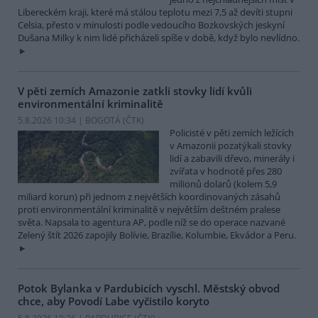
Libereckém kraji, které má stálou teplotu mezi 7,5 až devíti stupni
Celsia, přesto v minulosti podle vedoucího Bozkovských jeskyní
Dušana Milky k nim lidé přicházeli spíše v době, když bylo nevlídno.
V pěti zemích Amazonie zatkli stovky lidí kvůli
environmentální kriminalitě
5.8.2026 10:34 | BOGOTÁ (
ČTK
)
Policisté v pěti zemích ležících
v Amazonii pozatýkali stovky
lidí a zabavili dřevo, minerály i
zvířata v hodnotě přes 280
milionů dolarů (kolem 5,9
miliard korun) při jednom z největších koordinovaných zásahů
proti environmentální kriminalitě v největším deštném pralese
světa. Napsala to agentura AP, podle níž se do operace nazvané
Zelený štít 2026 zapojily Bolívie, Brazílie, Kolumbie, Ekvádor a Peru.
Potok Bylanka v Pardubicích vyschl. Městský obvod
chce, aby Povodí Labe vyčistilo koryto