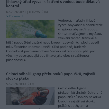
Jihlavský úřad vyzval k šetření s vodou, bude dělat víc
kontrol
6.8.2026 00:51 | JIHLAVA (
ČTK
)
Diskuse: 1
Vodoprávní úřad v Jihlavě
vyzval obyvatele a podnikatele
v regionu, aby šetřili vodou.
Omezit mají zejména mytí aut,
zalévání zahrad, trávníků a
hřišť, napouštění bazénů nebo kropení zpevněných ploch, uvedl
mluvčí radnice Radovan Daněk. Úřad podle něj bude víc
kontrolovat povolené odběry. Výzva k šetření vodou platí pro
všechny obce spadající pod Jihlavu jako obec s rozšířenou
působností.
Celníci odhalili gang překupníků papoušků, zajistili
stovku ptáků
5.8.2026 20:13 (
ČTK
)
Celníci odhalili gang
překupníků chráněných druhů
papoušků působící v několika
krajích a zajistili asi stovku
ptáků. S odchytem a