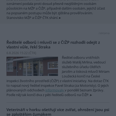
oznámení podala proti dosud přesně nezjištěným osobám
působícím na MŽP a ČIŽP, případně dalším osobám, jejichž účast
na popsaném postupu může být zjištěna prověřováním.
Stanovisko MŽP a ČIŽP ČTK shání.
reklama
Ředitelé odborů i mluvčí se z ČIŽP rozhodli odejít z
vlastní vůle, řekl Straka
6.8.2026 15:22 (
ČTK
)
Ředitel odboru vnitřních
služeb Matěj Mrlina, vedoucí
služebního úřadu Oldřich
Jarolím a tisková mluvčí Miriam
Loužecká končí na České
inspekci životního prostředí (ČIŽP) z vlastní iniciativy. Na dotaz ČTK
to napsal nový ředitel inspekce Pavel Straka (za Motoristy). O jejich
plánovaných odchodech
informovaly
v pondělí Seznam Zprávy.
Podle něj tak končí dva z pěti ředitelů odborů na ČIŽP.
Veterináři v horku ošetřují více zvířat, ohrožení jsou psi
se zploštělým čumákem