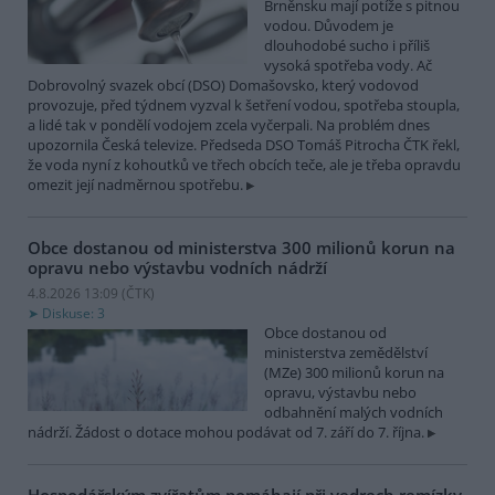
Brněnsku mají potíže s pitnou
vodou. Důvodem je
dlouhodobé sucho i příliš
vysoká spotřeba vody. Ač
Dobrovolný svazek obcí (DSO) Domašovsko, který vodovod
provozuje, před týdnem vyzval k šetření vodou, spotřeba stoupla,
a lidé tak v pondělí vodojem zcela vyčerpali. Na problém dnes
upozornila Česká televize. Předseda DSO Tomáš Pitrocha ČTK řekl,
že voda nyní z kohoutků ve třech obcích teče, ale je třeba opravdu
omezit její nadměrnou spotřebu.
Obce dostanou od ministerstva 300 milionů korun na
opravu nebo výstavbu vodních nádrží
4.8.2026 13:09 (
ČTK
)
Diskuse: 3
Obce dostanou od
ministerstva zemědělství
(MZe) 300 milionů korun na
opravu, výstavbu nebo
odbahnění malých vodních
nádrží. Žádost o dotace mohou podávat od 7. září do 7. října.