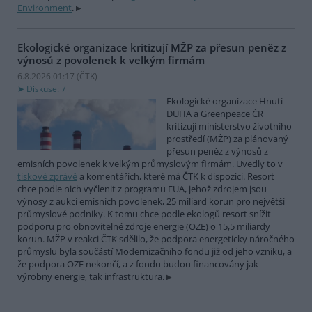
Environment
.
Ekologické organizace kritizují MŽP za přesun peněz z
výnosů z povolenek k velkým firmám
6.8.2026 01:17 (
ČTK
)
Diskuse: 7
Ekologické organizace Hnutí
DUHA a Greenpeace ČR
kritizují ministerstvo životního
prostředí (MŽP) za plánovaný
přesun peněz z výnosů z
emisních povolenek k velkým průmyslovým firmám. Uvedly to v
tiskové zprávě
a komentářích, které má ČTK k dispozici. Resort
chce podle nich vyčlenit z programu EUA, jehož zdrojem jsou
výnosy z aukcí emisních povolenek, 25 miliard korun pro největší
průmyslové podniky. K tomu chce podle ekologů resort snížit
podporu pro obnovitelné zdroje energie (OZE) o 15,5 miliardy
korun. MŽP v reakci ČTK sdělilo, že podpora energeticky náročného
průmyslu byla součástí Modernizačního fondu již od jeho vzniku, a
že podpora OZE nekončí, a z fondu budou financovány jak
výrobny energie, tak infrastruktura.