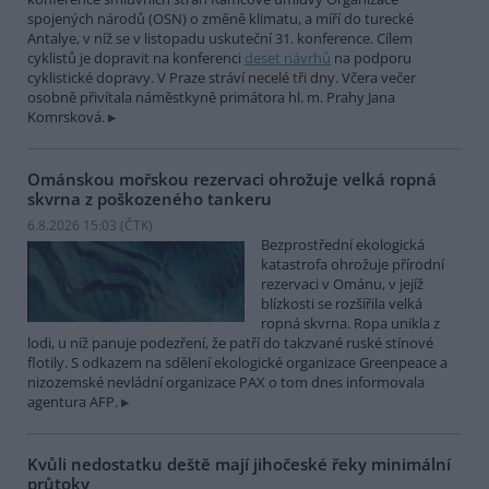
spojených národů (OSN) o změně klimatu, a míří do turecké
Antalye, v níž se v listopadu uskuteční 31. konference. Cílem
cyklistů je dopravit na konferenci
deset návrhů
na podporu
cyklistické dopravy. V Praze stráví necelé tři dny. Včera večer
osobně přivítala náměstkyně primátora hl. m. Prahy Jana
Komrsková.
Ománskou mořskou rezervaci ohrožuje velká ropná
skvrna z poškozeného tankeru
6.8.2026 15:03 (
ČTK
)
Bezprostřední ekologická
katastrofa ohrožuje přírodní
rezervaci v Ománu, v jejíž
blízkosti se rozšířila velká
ropná skvrna. Ropa unikla z
lodi, u níž panuje podezření, že patří do takzvané ruské stínové
flotily. S odkazem na sdělení ekologické organizace Greenpeace a
nizozemské nevládní organizace PAX o tom dnes informovala
agentura AFP.
Kvůli nedostatku deště mají jihočeské řeky minimální
průtoky