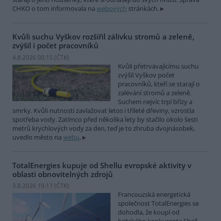
CHKO o tom informovala na
webových
stránkách.
Kvůli suchu Vyškov rozšířil zálivku stromů a zeleně,
zvýšil i počet pracovníků
4.8.2026 00:15 (
ČTK
)
Kvůli přetrvávajícímu suchu
zvýšil Vyškov počet
pracovníků, kteří se starají o
zalévání stromů a zeleně.
Suchem nejvíc trpí břízy a
smrky. Kvůli nutnosti zavlažovat letos i tříleté dřeviny, vzrostla
spotřeba vody. Zatímco před několika lety by stačilo okolo šesti
metrů krychlových vody za den, teď je to zhruba dvojnásobek,
uvedlo město na
webu
.
TotalEnergies kupuje od Shellu evropské aktivity v
oblasti obnovitelných zdrojů
3.8.2026 19:17 (
ČTK
)
Francouzská energetická
společnost TotalEnergies se
dohodla, že koupí od