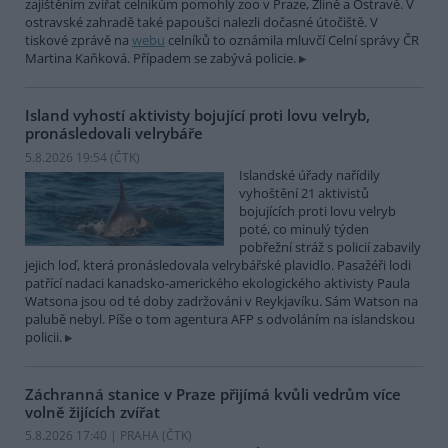
zajištěním zvířat celníkům pomohly zoo v Praze, Zlíně a Ostravě. V
ostravské zahradě také papoušci nalezli dočasné útočiště. V
tiskové zprávě na
webu
celníků to oznámila mluvčí Celní správy ČR
Martina Kaňková. Případem se zabývá policie.
Island vyhostí aktivisty bojující proti lovu velryb,
pronásledovali velrybáře
5.8.2026 19:54 (
ČTK
)
Islandské úřady nařídily
vyhoštění 21 aktivistů
bojujících proti lovu velryb
poté, co minulý týden
pobřežní stráž s policií zabavily
jejich loď, která pronásledovala velrybářské plavidlo. Pasažéři lodi
patřící nadaci kanadsko-amerického ekologického aktivisty Paula
Watsona jsou od té doby zadržováni v Reykjavíku. Sám Watson na
palubě nebyl. Píše o tom agentura AFP s odvoláním na islandskou
policii.
Záchranná stanice v Praze přijímá kvůli vedrům více
volně žijících zvířat
5.8.2026 17:40 | PRAHA (
ČTK
)