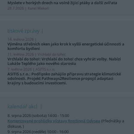
Myslete v horkých dnech na volně žijící ptáky a další zvířata
28.7.2026 | Karel Makoň
tiskové zprávy
14. května 2026 |
Výměna střešních oken jako krok k vyšší energetické účinnosti a
komfortu bydlení
11. května 2026 |
Vrchlabí do toho!
Vrchlabí do toho!: Vrchlabí do toho! chce vyhrát volby. Nabízí
Lukáše Teplého jako nového starostu
7. května 2026 |
ASITIS s.r.o.
ASITIS s.r.o.: Podřipsko zahájilo přípravu strategie klimatické
odolnosti. Projekt Pathways2Resilience propojil adaptaci
krajiny s budoucími investicemi.
kalendář akcí
8. srpna 2026 (sobota) 14:00 - 15:00
Komentované prohlídky výstavy Rostlinná Odysea
(Přednášky a
diskuse, )
9. srpna 2026 (neděle) 10:00 - 16:00