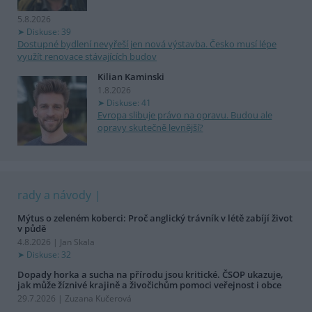
5.8.2026
Diskuse: 39
Dostupné bydlení nevyřeší jen nová výstavba. Česko musí lépe
využít renovace stávajících budov
Kilian Kaminski
1.8.2026
Diskuse: 41
Evropa slibuje právo na opravu. Budou ale
opravy skutečně levnější?
rady a návody
Mýtus o zeleném koberci: Proč anglický trávník v létě zabíjí život
v půdě
4.8.2026 | Jan Skala
Diskuse: 32
Dopady horka a sucha na přírodu jsou kritické. ČSOP ukazuje,
jak může žíznivé krajině a živočichům pomoci veřejnost i obce
29.7.2026 | Zuzana Kučerová