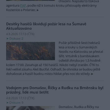
chlazení. Napsala to tisková
agentura
PAP
, podle níž k tomuto kroku přistoupily elektrárny
Kozienice a Polaniec.
Desítky hasičů likvidují požár lesa na Šumavě
Aktualizováno
4.8.2026 17:13 (
ČTK
)
Diskuse: 2
Požár přibližně šesti hektarů
lesa a louky u šumavských
Nezdic na Klatovsku se přestal
šířit. Vrtulník s bambivakem
odletěl zhruba po 1,5 hodině
kolem 17:00. Zasahuje až 150 hasičů. Nikdo nebyl zraněn. ČTK to
řekl velitel zásahu Aleš Bucifal. Odhadl, že ohniska se budou ještě
dohašovat a hasiči budou místo hlídat přes noc do středy.
Vodojem pro Domašov, Říčky a Rudku na Brněnsku byl
prázdný, lidé musí šetřit
4.8.2026 17:12 (
ČTK
)
Diskuse: 9
Domašov, Rudka a Říčky na