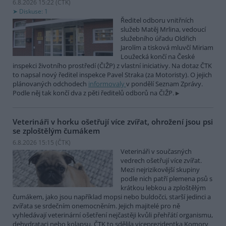
6.8.2026 15:22 (
ČTK
)
Diskuse: 1
Ředitel odboru vnitřních
služeb Matěj Mrlina, vedoucí
služebního úřadu Oldřich
Jarolím a tisková mluvčí Miriam
Loužecká končí na České
inspekci životního prostředí (ČIŽP) z vlastní iniciativy. Na dotaz ČTK
to napsal nový ředitel inspekce Pavel Straka (za Motoristy). O jejich
plánovaných odchodech
informovaly
v pondělí Seznam Zprávy.
Podle něj tak končí dva z pěti ředitelů odborů na ČIŽP.
Veterináři v horku ošetřují více zvířat, ohrožení jsou psi
se zploštělým čumákem
6.8.2026 15:15 (
ČTK
)
Veterináři v současných
vedrech ošetřují více zvířat.
Mezi nejrizikovější skupiny
podle nich patří plemena psů s
krátkou lebkou a zploštělým
čumákem, jako jsou například mopsi nebo buldočci, starší jedinci a
zvířata se srdečním onemocněním. Jejich majitelé pro ně
vyhledávají veterinární ošetření nejčastěji kvůli přehřátí organismu,
dehydrataci nebo kolapsu. ČTK to sdělila viceprezidentka Komory