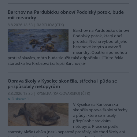
Barchov na Pardubicku obnoví Podolský potok, bude
mít meandry
8.8.2026 18:53 | BARCHOV (
ČTK
)
Barchov na Pardubicku obnoví
Podolský potok, který obcí
protéká. Nechá vybourat jeho
betonové koryto a vytvoří
meandry. Opatření pomohou
proti záplavám, místo bude sloužit také odpočinku. ČTK to řekla
starostka Iva Krebsová (za lepší Barchov).
Oprava školy v Kyselce skončila, střecha i půda se
přizpůsobily netopýrům
8.8.2026 18:35 | KYSELKA (KARLOVARSKO) (
ČTK
)
Diskuse: 1
V Kyselce na Karlovarsku
skončila oprava školní střechy
a půdy, které se musely
přizpůsobit stovkám
netopýrů. Práce se podle
starosty Aleše Labíka (nez.) nepatrně protáhly, ale chod školy ani