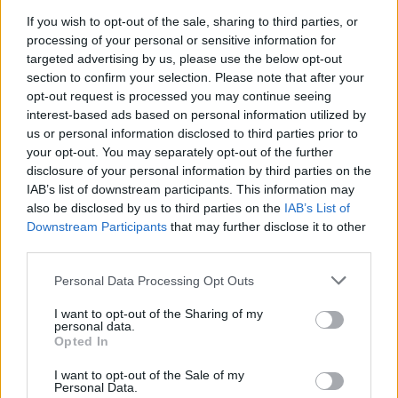
If you wish to opt-out of the sale, sharing to third parties, or
processing of your personal or sensitive information for
Ministerstvo životního prostředí aktualizovalo Národní
akční plán adaptace na změnu klimatu
targeted advertising by us, please use the below opt-out
section to confirm your selection. Please note that after your
7.8.2026 10:53 (
ČTK
)
Diskuse: 8
opt-out request is processed you may continue seeing
Ministerstvo životního
interest-based ads based on personal information utilized by
prostředí (MŽP) dokončilo
us or personal information disclosed to third parties prior to
návrh aktualizace Národního
your opt-out. You may separately opt-out of the further
akčního plánu adaptace na
disclosure of your personal information by third parties on the
změnu klimatu pro období
IAB’s list of downstream participants. This information may
2026–2030. Na opatření z Operačního fondu životního prostředí
(OPŽP) alokovalo celkem 11,2 miliardy korun. Od roku 2021 už bylo
also be disclosed by us to third parties on the
IAB’s List of
z fondu částkou 8,6 miliard korun podpořeno 776 projektů
Downstream Participants
that may further disclose it to other
zaměřených na přizpůsobení se změně klimatu, prevenci rizik a
third parties.
posilování odolnosti vůči klimatickým dopadům.
Personal Data Processing Opt Outs
U Mallorky mělo moře přes rekordních 33 stupňů,
I want to opt-out of the Sharing of my
uvádí meteorologové
personal data.
Opted In
7.8.2026 10:45 (
ČTK
)
Diskuse: 2
Povrchová teplota moře u
I want to opt-out of the Sale of my
Personal Data.
Mallorky ve středu odpoledne