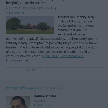
krajině, ukázala studie
6.8.2026 01:23 | PRAHA (
ČTK/Ekolist
)
Diskuse: 48
Tradiční záhumenky, tedy
malá políčka, významně
zvyšují počet i druhovou
rozmanitost ptáků v
zemědělské krajině.
Biodiverzitě prospívají také staré stodoly, otevřené půdy, pestré
zahrady a sady, které ptákům poskytují úkryt i vhodná místa ke
hnízdění. V jednolité zemědělské krajině naopak ptáků ubývá,
ukazuje studie Ústavu biologie obratlovců Akademie věd ČR,
kterou publikoval časopis
Agriculture, Ecosystems and
Environment
.
1
|
2
|
3
|
4
|
..
|
1581
|
»
komentáře
nejnovější
nejčtenější
Dalibor Dostál
8.8.2026
Diskuse: 2