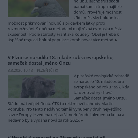
holubů, jejichž trus škodí
památkám a trápí majitele
domů. Prověřuje možnost
zřídit městský holubník a
možnost přikrmování holubů s přídavkem látky proti
rozmnožování. S oběma metodami mají různá evropská města
zkušenosti. Podle starosty Františka Koudely (ODS) je třeba k
úspěšné regulaci holubí populace kombinovat více metod.
V Plzni se narodilo 18. mládě zubra evropského,
sameček dostal jméno Onzu
8.8.2026 10:13 | PLZEŇ (
ČTK
)
V plzeňské zoologické zahradě
se narodilo 18. mládě zubra
evropského od roku 1997, kdy
tato zoo zubry chová.
Sameček dostal jméno Onzu.
Stádo má teď pět členů. ČTK to řekl mluvčí zahrady Martin
Vobruba. Pro tento nedávno téměř vyhubený druh největšího
savce Evropy je vedena nejstarší mezinárodní plemenná kniha a
nedávno byla vydána nová za rok 2025.
V Hranické propasti na Přerovsku zemřel při