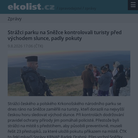
☰
/
zpravodajství
/
zprávy
Zprávy
Strážci parku na Sněžce kontrolovali turisty před
východem slunce, padly pokuty
9.8.2026 17:06 (
ČTK
)
Strážci českého a polského Krkonošského národního parku se
dnes ráno na Sněžce zaměřili na turisty, kteří dorazili na nejvyšší
českou horu sledovat východ slunce. Při kontrolách dodržování
pravidel ochrany přírody jim pomáhali policisté. Přestože byli
strážci na místě s předstihem, aby působili preventivně, museli
řešit 23 přestupků, za které uložili pokutu příkazem na místě. ČTK
to řekl mluvčí Správy KRNAP Radek Drahný. Přes vrchol Sněžky