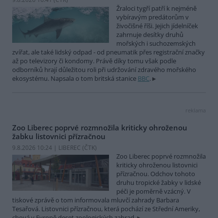
Žraloci tygří patří k nejméně
vybíravým predátorům v
živočišné říši. Jejich jídelníček
zahrnuje desítky druhů
mořských i suchozemských
zvířat, ale také lidský odpad - od pneumatik přes registrační značky
až po televizory či kondomy. Právě díky tomu však podle
odborníků hrají důležitou roli při udržování zdravého mořského
ekosystému. Napsala o tom britská stanice
BBC
.
reklama
Zoo Liberec poprvé rozmnožila kriticky ohroženou
žabku listovnici přízračnou
9.8.2026 10:24 | LIBEREC (
ČTK
)
Zoo Liberec poprvé rozmnožila
kriticky ohroženou listovnici
přízračnou. Odchov tohoto
druhu tropické žabky v lidské
péči je poměrně vzácný. V
tiskové zprávě o tom informovala mluvčí zahrady Barbara
Tesařová. Listovnici přízračnou, která pochází ze Střední Ameriky,
chová v Evropě deset zoologických zahrad.