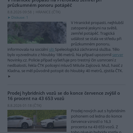
průzkumném ponoru potápěč
8.8.2026 09:58 | HRANICE (
ČTK
)
Diskuse: 1
V Hranické propasti, nejhlubší
zatopené jeskyni na světě,
zemřel potápěč. Tragická
událost se stala ve středu při
průzkumném ponoru,
informovala na sociální
síti
Speleologická záchranná služba. Tělo
bylo vyzvednuto z hloubky 186 metrů. Na případ upozornil
server
Novinky.cz. Policie případ vyšetřuje pro trestný čin usmrcení z
nedbalosti, řekla ČTK policejní mluvčí Miluše Zajícová. Muž, hasič z
Kladna, se měl původně potopit do hloubky 40 metrů, zjistila ČTK.
Prodej hybridních vozů se do konce července zvýšil o
16 procent na 43 653 vozů
8.8.2026 01:18 (
ČTK
)
Prodej nových aut s hybridním
pohonem od ledna do konce
července vzrostl o 16,3
procenta na 43 653 vozů. Z
toho plug-in hybridy rostly o