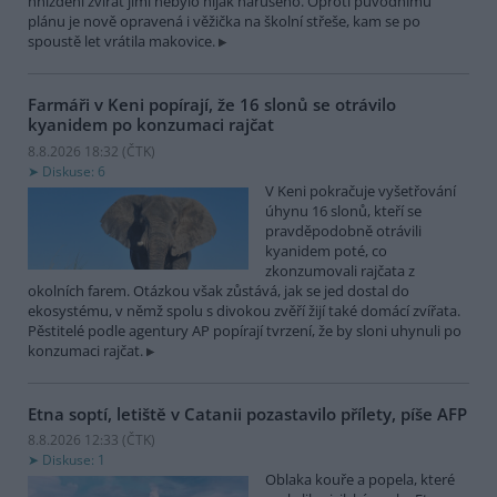
hnízdění zvířat jimi nebylo nijak narušeno. Oproti původnímu
plánu je nově opravená i věžička na školní střeše, kam se po
spoustě let vrátila makovice.
Farmáři v Keni popírají, že 16 slonů se otrávilo
kyanidem po konzumaci rajčat
8.8.2026 18:32 (
ČTK
)
Diskuse: 6
V Keni pokračuje vyšetřování
úhynu 16 slonů, kteří se
pravděpodobně otrávili
kyanidem poté, co
zkonzumovali rajčata z
okolních farem. Otázkou však zůstává, jak se jed dostal do
ekosystému, v němž spolu s divokou zvěří žijí také domácí zvířata.
Pěstitelé podle agentury AP popírají tvrzení, že by sloni uhynuli po
konzumaci rajčat.
Etna soptí, letiště v Catanii pozastavilo přílety, píše AFP
8.8.2026 12:33 (
ČTK
)
Diskuse: 1
Oblaka kouře a popela, které