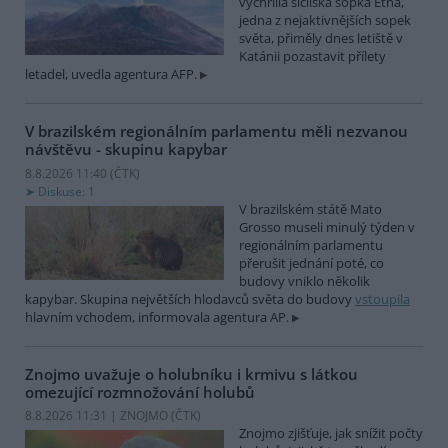
vychrlila sicilská sopka Etna,
jedna z nejaktivnějších sopek
světa, přiměly dnes letiště v
Katánii pozastavit přílety
letadel, uvedla agentura AFP.
V brazilském regionálním parlamentu měli nezvanou
návštěvu - skupinu kapybar
8.8.2026 11:40 (
ČTK
)
Diskuse: 1
V brazilském státě Mato
Grosso museli minulý týden v
regionálním parlamentu
přerušit jednání poté, co
budovy vniklo několik
kapybar. Skupina největších hlodavců světa do budovy
vstoupila
hlavním vchodem, informovala agentura AP.
Znojmo uvažuje o holubníku i krmivu s látkou
omezující rozmnožování holubů
8.8.2026 11:31 | ZNOJMO (
ČTK
)
Znojmo zjišťuje, jak snížit počty