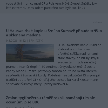
vede státní hranice mezi ČR a Polskem. Návštěvnost Sněžky je v
létě extrémní. Dnes kolem páté ráno tam bylo 500 lidí.
reklama
U Hauswaldské kaple u Srní na Šumavě přibude stříška
a skleněná madona
9.8.2026 16:42 | SRNÍ (
ČTK
)
U Hauswaldské kaple u Srní na
Klatovsku vzniká nová
dřevěná stříška nad ruinami
staré stavby, do níž byl kdysi
sveden tamní údajně léčivý
pramen. Interiér doplní 160 centimetrů vysoká skleněná socha
Panny Marie Lurdské, patronky tohoto poutního místa, kterému
se přezdívá šumavské Lurdy. Požehnání se uskuteční 15. srpna při
tradiční pouti, řekl ČTK Ondřej Uher ze spolku Karel Klostermann -
spisovatel Šumavy, který úpravy inicioval.
Žraloci tygří sežerou téměř cokoli, pomáhají tím ale
oceánům, píše BBC
9.8.2026 16:41 (
ČTK
)