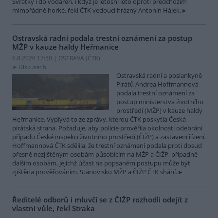
Svratky i do vodáren, i když je letošní léto oproti předchozím
mimořádně horké, řekl ČTK vedoucí hrázný Antonín Hájek.
Ostravská radní podala trestní oznámení za postup
MŽP v kauze haldy Heřmanice
6.8.2026 17:50 | OSTRAVA (
ČTK
)
Diskuse: 6
Ostravská radní a poslankyně
Pirátů Andrea Hoffmannová
podala trestní oznámení za
postup ministerstva životního
prostředí (MŽP) v kauze haldy
Heřmanice. Vyplývá to ze zprávy, kterou ČTK poskytla Česká
pirátská strana. Požaduje, aby policie prověřila okolnosti odebrání
případu České inspekci životního prostředí (ČIŽP) a zastavení řízení.
Hoffmannová ČTK sdělila, že trestní oznámení podala proti dosud
přesně nezjištěným osobám působícím na MŽP a ČIŽP, případně
dalším osobám, jejichž účast na popsaném postupu může být
zjištěna prověřováním. Stanovisko MŽP a ČIŽP ČTK shání.
Ředitelé odborů i mluvčí se z ČIŽP rozhodli odejít z
vlastní vůle, řekl Straka