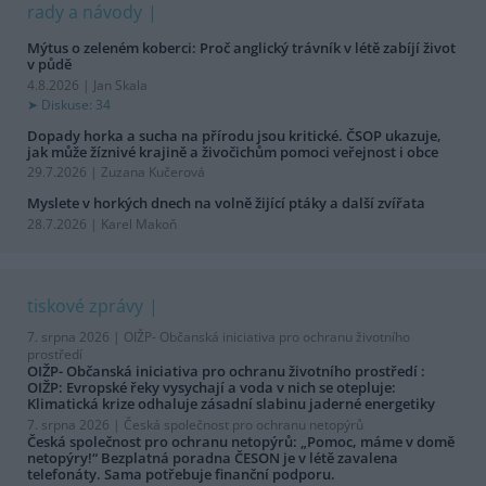
rady a návody
Mýtus o zeleném koberci: Proč anglický trávník v létě zabíjí život
v půdě
4.8.2026 | Jan Skala
Diskuse: 34
Dopady horka a sucha na přírodu jsou kritické. ČSOP ukazuje,
jak může žíznivé krajině a živočichům pomoci veřejnost i obce
29.7.2026 | Zuzana Kučerová
Myslete v horkých dnech na volně žijící ptáky a další zvířata
28.7.2026 | Karel Makoň
tiskové zprávy
7. srpna 2026 |
OIŽP- Občanská iniciativa pro ochranu životního
prostředí
OIŽP- Občanská iniciativa pro ochranu životního prostředí :
OIŽP: Evropské řeky vysychají a voda v nich se otepluje:
Klimatická krize odhaluje zásadní slabinu jaderné energetiky
7. srpna 2026 |
Česká společnost pro ochranu netopýrů
Česká společnost pro ochranu netopýrů: „Pomoc, máme v domě
netopýry!“ Bezplatná poradna ČESON je v létě zavalena
telefonáty. Sama potřebuje finanční podporu.