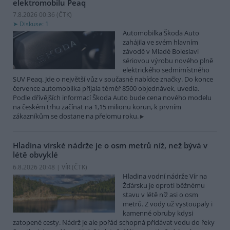
elektromobilu Peaq
7.8.2026 00:36 (
ČTK
)
Diskuse: 1
Automobilka Škoda Auto
zahájila ve svém hlavním
závodě v Mladé Boleslavi
sériovou výrobu nového plně
elektrického sedmimístného
SUV Peaq. Jde o největší vůz v současné nabídce značky. Do konce
července automobilka přijala téměř 8500 objednávek, uvedla.
Podle dřívějších informací Škoda Auto bude cena nového modelu
na českém trhu začínat na 1,15 milionu korun, k prvním
zákazníkům se dostane na přelomu roku.
Hladina vírské nádrže je o osm metrů níž, než bývá v
létě obvyklé
6.8.2026 20:48 | VÍR (
ČTK
)
Hladina vodní nádrže Vír na
Žďársku je oproti běžnému
stavu v létě níž asi o osm
metrů. Z vody už vystoupaly i
kamenné obruby kdysi
zatopené cesty. Nádrž je ale pořád schopná přidávat vodu do řeky