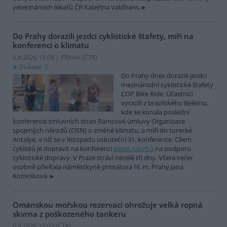
veterinárních lékařů ČR Kateřina Valdhans.
Do Prahy dorazili jezdci cyklistické štafety, míří na
konferenci o klimatu
6.8.2026 15:08 | PRAHA (
ČTK
)
Diskuse: 2
Do Prahy dnes dorazili jezdci
mezinárodní cyklistické štafety
COP Bike Ride. Účastníci
vyrazili z brazilského Belému,
kde se konala poslední
konference smluvních stran Rámcové úmluvy Organizace
spojených národů (OSN) o změně klimatu, a míří do turecké
Antalye, v níž se v listopadu uskuteční 31. konference. Cílem
cyklistů je dopravit na konferenci
deset návrhů
na podporu
cyklistické dopravy. V Praze stráví necelé tři dny. Včera večer
osobně přivítala náměstkyně primátora hl. m. Prahy Jana
Komrsková.
Ománskou mořskou rezervaci ohrožuje velká ropná
skvrna z poškozeného tankeru
6.8.2026 15:03 (
ČTK
)