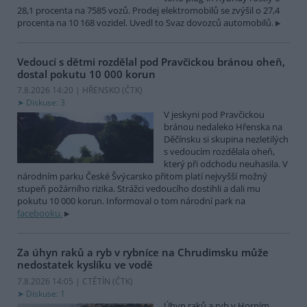
28,1 procenta na 7585 vozů. Prodej elektromobilů se zvýšil o 27,4
procenta na 10 168 vozidel. Uvedl to Svaz dovozců automobilů.
Vedoucí s dětmi rozdělal pod Pravčickou bránou oheň,
dostal pokutu 10 000 korun
7.8.2026 14:20 | HŘENSKO (
ČTK
)
Diskuse: 3
V jeskyni pod Pravčickou
bránou nedaleko Hřenska na
Děčínsku si skupina nezletilých
s vedoucím rozdělala oheň,
který při odchodu neuhasila. V
národním parku České Švýcarsko přitom platí nejvyšší možný
stupeň požárního rizika. Strážci vedoucího dostihli a dali mu
pokutu 10 000 korun. Informoval o tom národní park na
facebooku.
Za úhyn raků a ryb v rybníce na Chrudimsku může
nedostatek kyslíku ve vodě
7.8.2026 14:05 | CTĚTÍN (
ČTK
)
Diskuse: 1
Úhyn raků a ryb v Horním