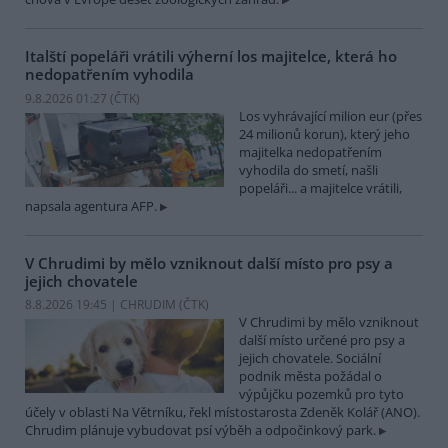
Italští popeláři vrátili výherní los majitelce, která ho
nedopatřením vyhodila
9.8.2026 01:27 (
ČTK
)
Los vyhrávající milion eur (přes
24 milionů korun), který jeho
majitelka nedopatřením
vyhodila do smetí, našli
popeláři... a majitelce vrátili,
napsala agentura AFP.
V Chrudimi by mělo vzniknout další místo pro psy a
jejich chovatele
8.8.2026 19:45 | CHRUDIM (
ČTK
)
V Chrudimi by mělo vzniknout
další místo určené pro psy a
jejich chovatele. Sociální
podnik města požádal o
výpůjčku pozemků pro tyto
účely v oblasti Na Větrníku, řekl místostarosta Zdeněk Kolář (ANO).
Chrudim plánuje vybudovat psí výběh a odpočinkový park.