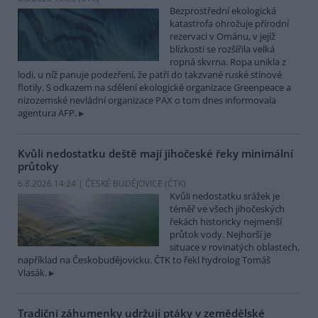
Bezprostřední ekologická
katastrofa ohrožuje přírodní
rezervaci v Ománu, v jejíž
blízkosti se rozšířila velká
ropná skvrna. Ropa unikla z
lodi, u níž panuje podezření, že patří do takzvané ruské stínové
flotily. S odkazem na sdělení ekologické organizace Greenpeace a
nizozemské nevládní organizace PAX o tom dnes informovala
agentura AFP.
Kvůli nedostatku deště mají jihočeské řeky minimální
průtoky
6.8.2026 14:24 | ČESKÉ BUDĚJOVICE (
ČTK
)
Kvůli nedostatku srážek je
téměř ve všech jihočeských
řekách historicky nejmenší
průtok vody. Nejhorší je
situace v rovinatých oblastech,
například na Českobudějovicku. ČTK to řekl hydrolog Tomáš
Vlasák.
Tradiční záhumenky udržují ptáky v zemědělské