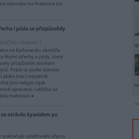
kla starostka Iva Krebsová (za
řecha i půda se přizpůsobily
O) (
ČTK
)
Diskuse: 1
ig
elce na Karlovarsku skončila
a školní střechy a půdy, které
sely přizpůsobit stovkám
ýrů. Práce se podle starosty
 Labíka (nez.) nepatrně
ířat jimi nebylo nijak
sa
nově opravená i věžička na
átila makovice.
re
ů se otrávilo kyanidem po
i pokračuje vyšetřování úhynu