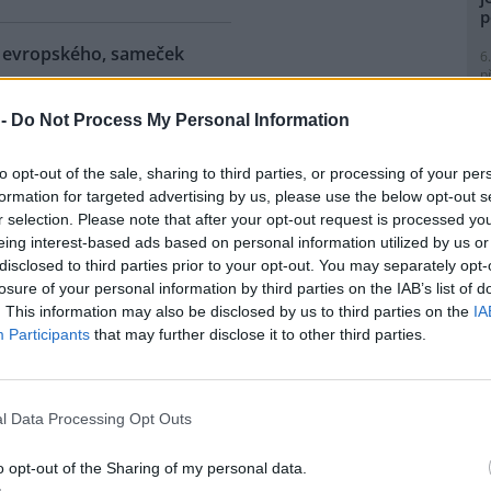
p
ra evropského, sameček
6
p
R
p
 -
Do Not Process My Personal Information
eňské zoologické zahradě se
l
ilo 18. mládě zubra
to opt-out of the sale, sharing to third parties, or processing of your per
ského od roku 1997, kdy tato
formation for targeted advertising by us, please use the below opt-out s
ubry chová. Sameček dostal
r selection. Please note that after your opt-out request is processed y
 Onzu. Stádo má teď pět
eing interest-based ads based on personal information utilized by us or
tin Vobruba. Pro tento nedávno
9
disclosed to third parties prior to your opt-out. You may separately opt-
Evropy je vedena nejstarší
O
losure of your personal information by third parties on the IAB’s list of
o byla vydána nová za rok
s
. This information may also be disclosed by us to third parties on the
IA
1
Participants
that may further disclose it to other third parties.
(
H
 zemřel při průzkumném
p
a
l Data Processing Opt Outs
e: 1
1
nické propasti, nejhlubší
(
o opt-out of the Sharing of my personal data.
ené jeskyni na světě, zemřel
P