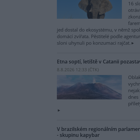
16 sl
otráv
zkonz
farem
jed dostal do ekosystému, v němž spolu
domácí zvířata. Pěstitelé podle agentur
sloni uhynuli po konzumaci rajčat.
Etna soptí, letiště v Catanii pozasta
8.8.2026 12:33 (
ČTK
)
Oblak
vychr
nejak
dnes 
příle
V brazilském regionálním parlame
- skupinu kapybar