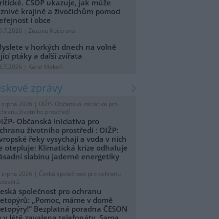
ritické. ČSOP ukazuje, jak může
íznivé krajině a živočichům pomoci
eřejnost i obce
9.7.2026 | Zuzana Kučerová
yslete v horkých dnech na volně
ijící ptáky a další zvířata
8.7.2026 | Karel Makoň
tiskové zprávy
. srpna 2026 |
OIŽP- Občanská iniciativa pro
chranu životního prostředí
IŽP- Občanská iniciativa pro
chranu životního prostředí : OIŽP:
vropské řeky vysychají a voda v nich
e otepluje: Klimatická krize odhaluje
ásadní slabinu jaderné energetiky
. srpna 2026 |
Česká společnost pro ochranu
etopýrů
eská společnost pro ochranu
etopýrů: „Pomoc, máme v domě
etopýry!“ Bezplatná poradna ČESON
e v létě zavalena telefonáty. Sama