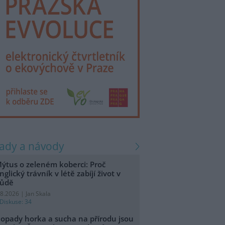
rady a návody
ýtus o zeleném koberci: Proč
nglický trávník v létě zabíjí život v
ůdě
.8.2026 | Jan Skala
Diskuse: 34
opady horka a sucha na přírodu jsou