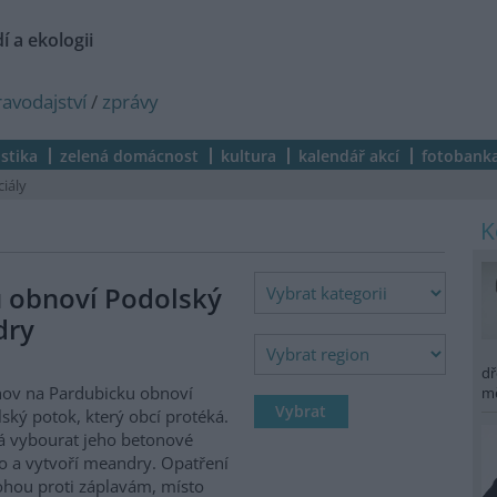
í a ekologii
ravodajství
/
zprávy
istika
zelená domácnost
kultura
kalendář akcí
fotobank
ciály
 obnoví Podolský
dry
dř
ov na Pardubicku obnoví
m
ský potok, který obcí protéká.
 vybourat jeho betonové
o a vytvoří meandry. Opatření
hou proti záplavám, místo