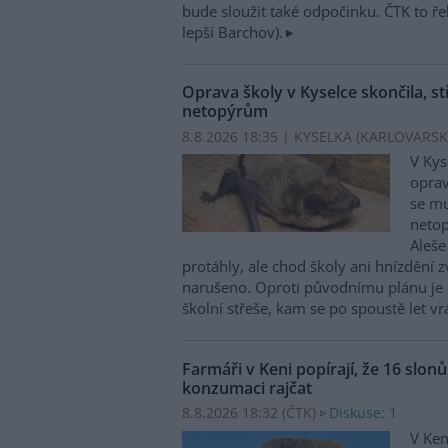
bude sloužit také odpočinku. ČTK to ře
lepší Barchov).
Oprava školy v Kyselce skončila, st
netopýrům
8.8.2026 18:35 | KYSELKA (KARLOVARSK
V Kys
oprav
se mu
netop
Aleše
protáhly, ale chod školy ani hnízdění zv
narušeno. Oproti původnímu plánu je 
školní střeše, kam se po spoustě let vr
Farmáři v Keni popírají, že 16 slon
konzumaci rajčat
8.8.2026 18:32 (
ČTK
)
Diskuse: 1
V Ken