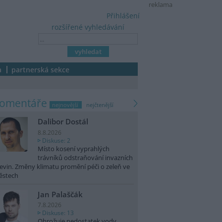
reklama
Přihlášení
rozšířené vyhledávání
a
partnerská sekce
komentáře
nejnovější
nejčtenější
Dalibor Dostál
8.8.2026
Diskuse: 2
Místo kosení vyprahlých
trávníků odstraňování invazních
evin. Změny klimatu promění péči o zeleň ve
ěstech
Jan Palaščák
7.8.2026
Diskuse: 13
Ohrožuje nedostatek vody