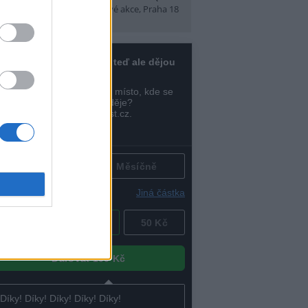
t)
(Tábory, výlety a pobytové akce, Praha 18