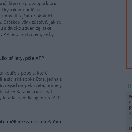
onů, kteří se pravděpodobně
ili kyanidem poté, co
umovali rajčata z okolních
. Otázkou však zůstává, jak se
 s divokou zvěří žijí také
y AP popírají tvrzení, že by
vilo přílety, píše AFP
a kouře a popela, které
lila sicilská sopka Etna, jedna z
tivnějších sopek světa, přiměly
letiště v Katánii pozastavit
M
ty letadel, uvedla agentura AFP.
a
p
4
ntu měli nezvanou návštěvu
D