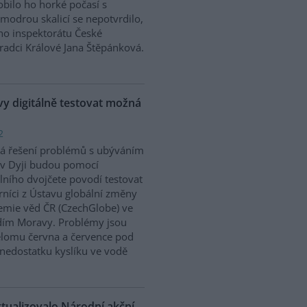
bilo ho horké počasí s
modrou skalicí se nepotvrdilo,
ího inspektorátu České
Hradci Králové Jana Štěpánková.
 digitálně testovat možná
2
á řešení problémů s ubýváním
v Dyji budou pomocí
álního dvojčete povodí testovat
níci z Ústavu globální změny
mie věd ČR (CzechGlobe) ve
dím Moravy. Problémy jsou
řelomu června a července pod
nedostatku kyslíku ve vodě
ktualizovalo Národní akční