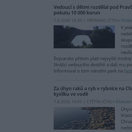
Vedoucí s dětmi rozdělal pod Prav
pokutu 10 000 korun
7.8.2026 14:20 | HŘENSKO (
ČTK
)
Disku
V jes
nedal
skupi
rozdě
neuha
Švýcarsko přitom platí nejvyšší možný 
Strážci vedoucího dostihli a dali mu p
Informoval o tom národní park na
fac
Za úhyn raků a ryb v rybníce na 
kyslíku ve vodě
7.8.2026 14:05 | CTĚTÍN (
ČTK
)
Diskuse:
Úhyn 
Vrano
Chru
nedos