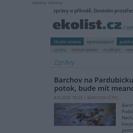
reklama
reklama
zprávy o přírodě, životním prostřed
/
zp
titulní strana
zpravodajství
public
zprávy
tiskové zprávy
co píší jiní
spe
Zprávy
Barchov na Pardubicku
potok, bude mít mean
8.8.2026 18:53 | BARCHOV (
ČTK
)
Barch
Podol
Nechá
koryt
pomo