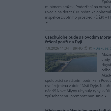
Způso
minimem srážek. Podezření na otravu 
uvedla na dotaz ČTK ředitelka oblastn
inspekce životního prostředí (ČIŽP) v 
CzechGlobe bude s Povodím Moravy
řešení potíží na Dyji
7.8.2026 11:34 | BRNO (
ČTK
)
Diskuse: 
Možn
vody 
digit
odbor
Akade
spolupráci se státním podnikem Povo
nyní zejména v dolní části Dyje. Na p
nádrží Nové Mlýny uhynuly ryby kvůli 
způsobenému přemnožením sinic.
Ministerstvo životního prostředí a