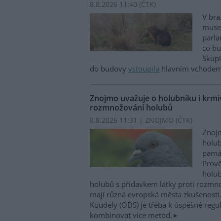
8.8.2026 11:40 (
ČTK
)
V bra
musel
parla
co bu
Skupi
do budovy
vstoupila
hlavním vchodem,
Znojmo uvažuje o holubníku i krmiv
rozmnožování holubů
8.8.2026 11:31 | ZNOJMO (
ČTK
)
Znojm
holub
památ
Prově
holub
holubů s přídavkem látky proti rozm
mají různá evropská města zkušenosti.
Koudely (ODS) je třeba k úspěšné regu
kombinovat více metod.