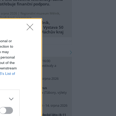
otřebuje finanční podporu.
. srpna 2026 |
Regionální muzeum Mělník,
říspěvková organizace
egionální muzeum Mělník,
říspěvková organizace: Výstava 50
et CHKO Kokořínsko - Máchův kraj
přidat tiskovou zprávu
sonal or
ection to
kalendář akcí
ou may
 personal
. srpna 2026 (neděle) 10:00 - 16:00
out of the
slava Světového dne lvů
(Festivaly a
 downstream
lavnosti, Praha 7 )
B’s List of
0. srpna 2026 (pondělí) - 14. srpna 2026
pátek)
rajeme si v Pralese - 2. turnus
říměstského letního tábora
(Tábory, výlety
 pobytové akce, Praha 19 )
0. srpna 2026 (pondělí) 07:30 - 14. srpna 2026
pátek) 16:30
říměstský tábor Přírodovědecké léto (8-11