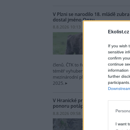
V Plzni se narodilo 18. mládě zub
dostal jméno Onzu
8.8.2026 10:13 | PLZEŇ (
ČTK
)
Ekolist.cz
V plz
narod
If you wish 
evrop
sensitive in
zoo z
confirm you
jméno
continue se
členů. ČTK to řekl mluvčí zahrady Mar
information 
téměř vyhubený druh největšího savce 
further disc
mezinárodní plemenná kniha a nedávn
participants
2025.
Downstream 
V Hranické propasti na Přerovsku
ponoru potápěč
Persona
8.8.2026 09:58 | HRANICE (
ČTK
)
Diskus
V Hra
I want t
zatop