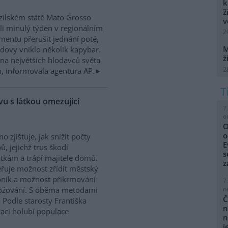
k
ž
zilském státě Mato Grosso
v
i minulý týden v regionálním
2
mentu přerušit jednání poté,
M
dovy vniklo několik kapybar.
ž
na největších hlodavců světa
2
 informovala agentura AP.
u s látkou omezující
7
o
O
o
o zjišťuje, jak snížit počty
E
ů, jejichž trus škodí
s
kám a trápí majitele domů.
z
řuje možnost zřídit městský
ník a možnost přikrmování
7
n
nožování. S oběma metodami
Č
 Podle starosty Františka
n
laci holubí populace
n
j