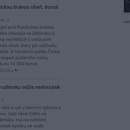
čickou bránou oheň, dostal
se: 3
rek
kyni pod Pravčickou bránou
eko Hřenska na Děčínsku si
na nezletilých s vedoucím
lala oheň, který při odchodu
sila. V národním parku České
stupeň požárního rizika.
okutu 10 000 korun.
ebooku.
Chrudimsku může nedostatek
 1
raků a ryb v Horním rybníce u
va, části obce Ctětín na
dimsku, má na svědomí
tatek kyslíku ve vodě.