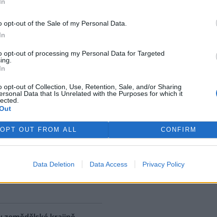
In
ostřední ekologická katastrofa
uje přírodní rezervaci v
o opt-out of the Sale of my Personal Data.
, v jejíž blízkosti se rozšířila
In
 ropná skvrna. Ropa unikla z
 u níž panuje podezření, že
to opt-out of processing my Personal Data for Targeted
ing.
. S odkazem na sdělení
In
izozemské nevládní organizace
 AFP.
o opt-out of Collection, Use, Retention, Sale, and/or Sharing
ersonal Data that Is Unrelated with the Purposes for which it
lected.
Out
ské řeky minimální průtoky
K
)
OPT OUT FROM ALL
CONFIRM
 nedostatku srážek je téměř ve
 jihočeských řekách historicky
nší průtok vody. Nejhorší je
Data Deletion
Data Access
Privacy Policy
ce v rovinatých oblastech,
rek
klad na Českobudějovicku. ČTK
v zemědělské krajině,