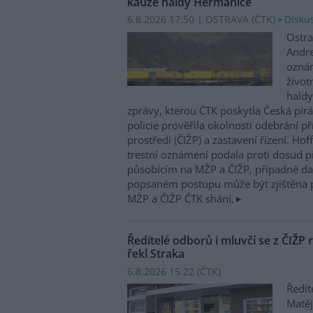
kauze haldy Heřmanice
6.8.2026 17:50 | OSTRAVA (
ČTK
)
Diskus
Ostra
Andre
oznám
život
haldy
zprávy, kterou ČTK poskytla Česká pirá
policie prověřila okolnosti odebrání p
prostředí (ČIŽP) a zastavení řízení. Ho
trestní oznámení podala proti dosud 
působícím na MŽP a ČIŽP, případně dal
popsaném postupu může být zjištěna 
MŽP a ČIŽP ČTK shání.
Ředitelé odborů i mluvčí se z ČIŽP r
řekl Straka
6.8.2026 15:22 (
ČTK
)
Ředit
Matěj