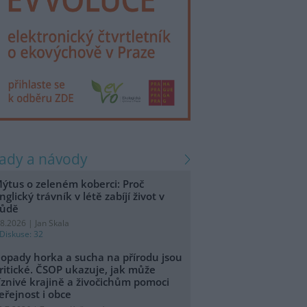
rady a návody
ýtus o zeleném koberci: Proč
nglický trávník v létě zabíjí život v
ůdě
.8.2026 | Jan Skala
Diskuse: 32
opady horka a sucha na přírodu jsou
ritické. ČSOP ukazuje, jak může
íznivé krajině a živočichům pomoci
eřejnost i obce