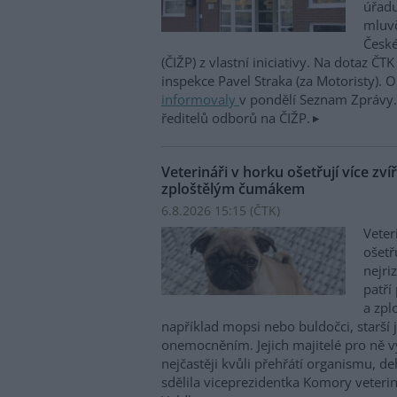
úřadu
mluvč
České
(ČIŽP) z vlastní iniciativy. Na dotaz ČT
inspekce Pavel Straka (za Motoristy).
informovaly
v pondělí Seznam Zprávy. 
ředitelů odborů na ČIŽP.
Veterináři v horku ošetřují více zví
zploštělým čumákem
6.8.2026 15:15 (
ČTK
)
Veter
ošetř
nejri
patří
a zpl
například mopsi nebo buldočci, starší j
onemocněním. Jejich majitelé pro ně vy
nejčastěji kvůli přehřátí organismu, d
sdělila viceprezidentka Komory veterin