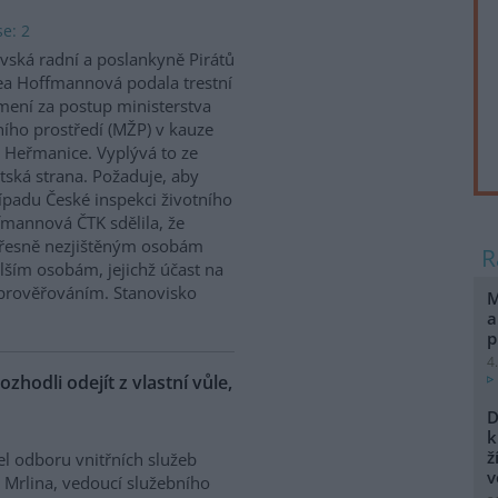
e: 2
vská radní a poslankyně Pirátů
a Hoffmannová podala trestní
ení za postup ministerstva
ního prostředí (MŽP) v kauze
 Heřmanice. Vyplývá to ze
tská strana. Požaduje, aby
řípadu České inspekci životního
ffmannová ČTK sdělila, že
přesně nezjištěným osobám
ším osobám, jejichž účast na
prověřováním. Stanovisko
M
a
p
4
ozhodli odejít z vlastní vůle,
D
k
ž
el odboru vnitřních služeb
v
 Mrlina, vedoucí služebního