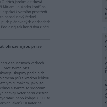
2
 Oldřich Jarolím a tisková
í Miriam Loužecká končí na
M
 inspekci životního prostředí
ž
K to napsal nový ředitel
2
 O jejich plánovaných odchodech
Podle něj tak končí dva z pěti
1
V
v
řat, ohrožení jsou psi se
k
1
ináři v současných vedrech
V
c
ují více zvířat. Mezi
T
zikovější skupiny podle nich
 plemena psů s krátkou lebkou
7
oštělým čumákem, jako jsou
A
edinci a zvířata se srdečním
p
hledávají veterinární ošetření
o
P
ehydrataci nebo kolapsu. ČTK to
k
árních lékařů ČR Kateřina