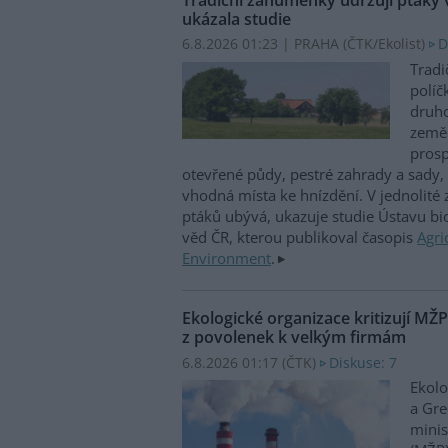
ukázala studie
6.8.2026 01:23 | PRAHA (
ČTK/Ekolist
)
D
Tradi
políč
druho
zeměd
prosp
otevřené půdy, pestré zahrady a sady, 
vhodná místa ke hnízdění. V jednolité
ptáků ubývá, ukazuje studie Ústavu b
věd ČR, kterou publikoval časopis
Agri
Environment
.
Ekologické organizace kritizují MŽ
z povolenek k velkým firmám
6.8.2026 01:17 (
ČTK
)
Diskuse: 7
Ekolo
a Gre
minis