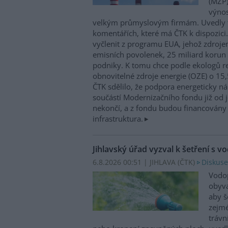
(MŽP)
výnos
velkým průmyslovým firmám. Uvedly 
komentářích, které má ČTK k dispozici.
vyčlenit z programu EUA, jehož zdroje
emisních povolenek, 25 miliard korun
podniky. K tomu chce podle ekologů re
obnovitelné zdroje energie (OZE) o 15,
ČTK sdělilo, že podpora energeticky 
součástí Modernizačního fondu již od 
nekončí, a z fondu budou financovány 
infrastruktura.
Jihlavský úřad vyzval k šetření s v
6.8.2026 00:51 | JIHLAVA (
ČTK
)
Diskuse
Vodop
obyva
aby š
zejmé
trávn