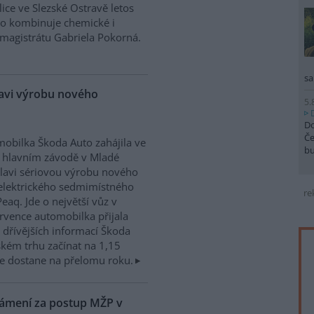
ice ve Slezské Ostravě letos
to kombinuje chemické i
magistrátu Gabriela Pokorná.
sa
lavi výrobu nového
5.
Do
Če
obilka Škoda Auto zahájila ve
b
 hlavním závodě v Mladé
lavi sériovou výrobu nového
elektrického sedmimístného
re
eaq. Jde o největší vůz v
rvence automobilka přijala
dřívějších informací Škoda
kém trhu začínat na 1,15
e dostane na přelomu roku.
námení za postup MŽP v