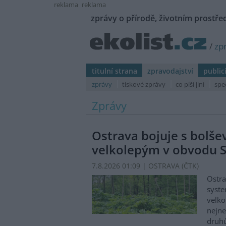
reklama
reklama
zprávy o přírodě, životním prostřed
/
zp
titulní strana
zpravodajství
public
zprávy
tiskové zprávy
co píší jiní
spe
Zprávy
Ostrava bojuje s bolš
velkolepým v obvodu S
7.8.2026 01:09 | OSTRAVA (
ČTK
)
Ostra
syste
velko
nejn
druhů