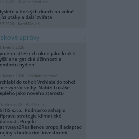
9.7.2026 | Zuzana Kučerová
yslete v horkých dnech na volně
ijící ptáky a další zvířata
8.7.2026 | Karel Makoň
tiskové zprávy
4. května 2026 |
ýměna střešních oken jako krok k
yšší energetické účinnosti a
omfortu bydlení
1. května 2026 |
Vrchlabí do toho!
rchlabí do toho!: Vrchlabí do toho!
hce vyhrát volby. Nabízí Lukáše
eplého jako nového starostu
. května 2026 |
ASITIS s.r.o.
SITIS s.r.o.: Podřipsko zahájilo
řípravu strategie klimatické
dolnosti. Projekt
athways2Resilience propojil adaptaci
rajiny s budoucími investicemi.