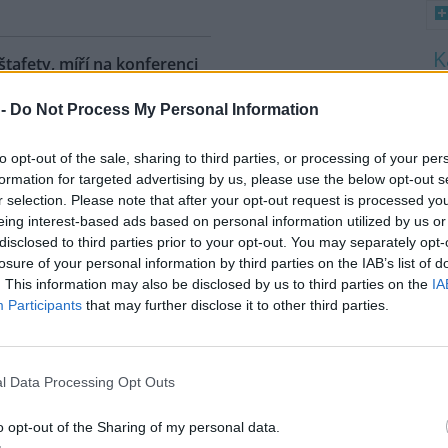
 štafety, míří na konferenci
8
 1
 -
Do Not Process My Personal Information
K
O
ahy dnes dorazili jezdci
árodní cyklistické štafety COP
to opt-out of the sale, sharing to third parties, or processing of your per
9
Ride. Účastníci vyrazili z
O
formation for targeted advertising by us, please use the below opt-out s
lského Belému, kde se konala
s
r selection. Please note that after your opt-out request is processed y
dní konference smluvních
eing interest-based ads based on personal information utilized by us or
1
ojených národů (OSN) o změně
disclosed to third parties prior to your opt-out. You may separately opt-
(
íž se v listopadu uskuteční 31.
losure of your personal information by third parties on the IAB’s list of
H
 na konferenci
deset návrhů
na
p
. This information may also be disclosed by us to third parties on the
IA
a
ráví necelé tři dny. Včera
Participants
that may further disclose it to other third parties.
mátora hl. m. Prahy Jana
l Data Processing Opt Outs
uje velká ropná skvrna z
o opt-out of the Sharing of my personal data.