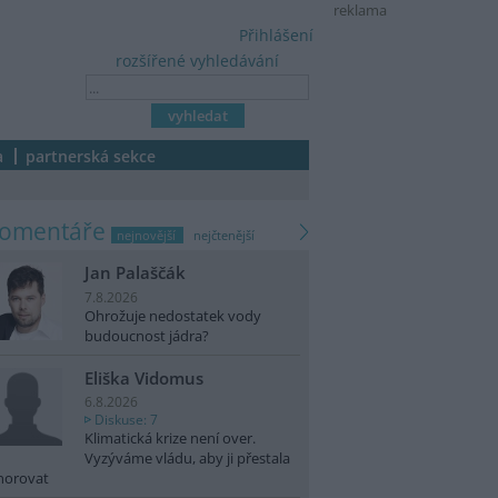
reklama
Přihlášení
rozšířené vyhledávání
a
partnerská sekce
komentáře
nejnovější
nejčtenější
Jan Palaščák
7.8.2026
Ohrožuje nedostatek vody
budoucnost jádra?
Eliška Vidomus
6.8.2026
Diskuse: 7
Klimatická krize není over.
Vyzýváme vládu, aby ji přestala
norovat