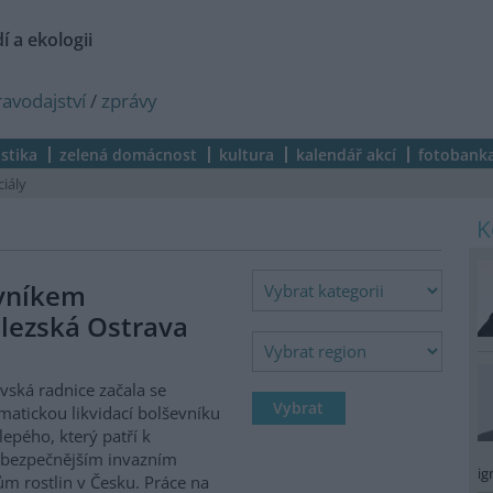
í a ekologii
ravodajství
/
zprávy
istika
zelená domácnost
kultura
kalendář akcí
fotobank
ciály
evníkem
lezská Ostrava
vská radnice začala se
matickou likvidací bolševníku
lepého, který patří k
ebezpečnějším invazním
ig
m rostlin v Česku. Práce na