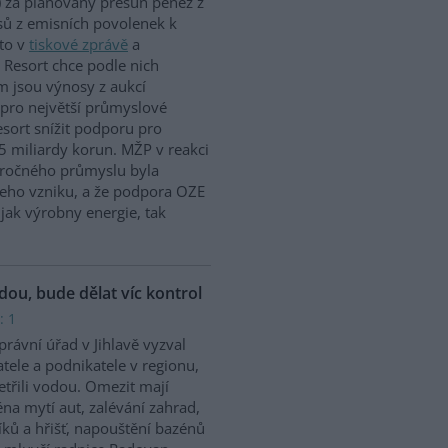
 za plánovaný přesun peněz z
ů z emisních povolenek k
to v
tiskové zprávě
a
 Resort chce podle nich
m jsou výnosy z aukcí
 pro největší průmyslové
sort snížit podporu pro
5 miliardy korun. MŽP v reakci
náročného průmyslu byla
jeho vzniku, a že podpora OZE
jak výrobny energie, tak
odou, bude dělat víc kontrol
: 1
rávní úřad v Jihlavě vyzval
tele a podnikatele v regionu,
etřili vodou. Omezit mají
na mytí aut, zalévání zahrad,
íků a hřišť, napouštění bazénů