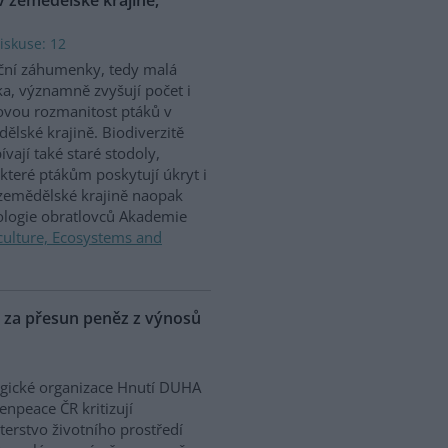
iskuse: 12
ční záhumenky, tedy malá
ka, významně zvyšují počet i
vou rozmanitost ptáků v
ělské krajině. Biodiverzitě
ívají také staré stodoly,
které ptákům poskytují úkryt i
 zemědělské krajině naopak
iologie obratlovců Akademie
culture, Ecosystems and
P za přesun peněz z výnosů
gické organizace Hnutí DUHA
enpeace ČR kritizují
terstvo životního prostředí