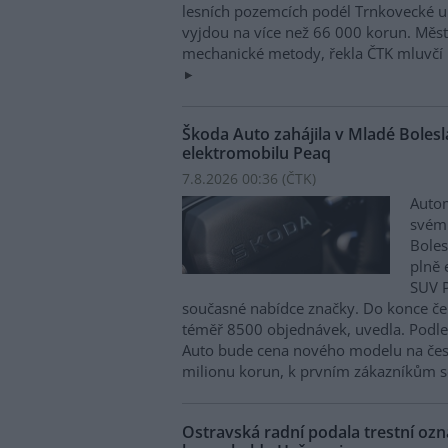
lesních pozemcích podél Trnkovecké ul
vyjdou na více než 66 000 korun. Měs
mechanické metody, řekla ČTK mluvčí 
Škoda Auto zahájila v Mladé Boles
elektromobilu Peaq
7.8.2026 00:36 (
ČTK
)
Autom
svém
Boles
plně 
SUV P
současné nabídce značky. Do konce če
téměř 8500 objednávek, uvedla. Podle 
Auto bude cena nového modelu na čes
milionu korun, k prvním zákazníkům s
Ostravská radní podala trestní oz