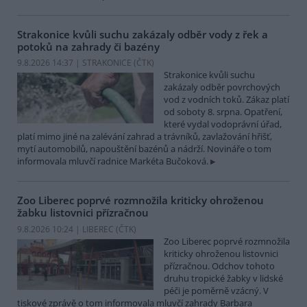
Strakonice kvůli suchu zakázaly odběr vody z řek a
potoků na zahrady či bazény
9.8.2026 14:37 | STRAKONICE (
ČTK
)
Strakonice kvůli suchu
zakázaly odběr povrchových
vod z vodních toků. Zákaz platí
od soboty 8. srpna. Opatření,
které vydal vodoprávní úřad,
platí mimo jiné na zalévání zahrad a trávníků, zavlažování hřišť,
mytí automobilů, napouštění bazénů a nádrží. Novináře o tom
informovala mluvčí radnice Markéta Bučoková.
Zoo Liberec poprvé rozmnožila kriticky ohroženou
žabku listovnici přízračnou
9.8.2026 10:24 | LIBEREC (
ČTK
)
Zoo Liberec poprvé rozmnožila
kriticky ohroženou listovnici
přízračnou. Odchov tohoto
druhu tropické žabky v lidské
péči je poměrně vzácný. V
tiskové zprávě o tom informovala mluvčí zahrady Barbara