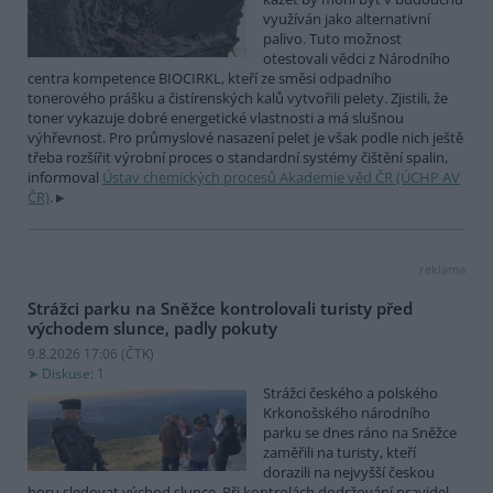
využíván jako alternativní
palivo. Tuto možnost
otestovali vědci z Národního
centra kompetence BIOCIRKL, kteří ze směsi odpadního
tonerového prášku a čistírenských kalů vytvořili pelety. Zjistili, že
toner vykazuje dobré energetické vlastnosti a má slušnou
výhřevnost. Pro průmyslové nasazení pelet je však podle nich ještě
třeba rozšířit výrobní proces o standardní systémy čištění spalin,
informoval
Ústav chemických procesů Akademie věd ČR (ÚCHP AV
ČR)
.
reklama
Strážci parku na Sněžce kontrolovali turisty před
východem slunce, padly pokuty
9.8.2026 17:06 (
ČTK
)
Diskuse: 1
Strážci českého a polského
Krkonošského národního
parku se dnes ráno na Sněžce
zaměřili na turisty, kteří
dorazili na nejvyšší českou
horu sledovat východ slunce. Při kontrolách dodržování pravidel