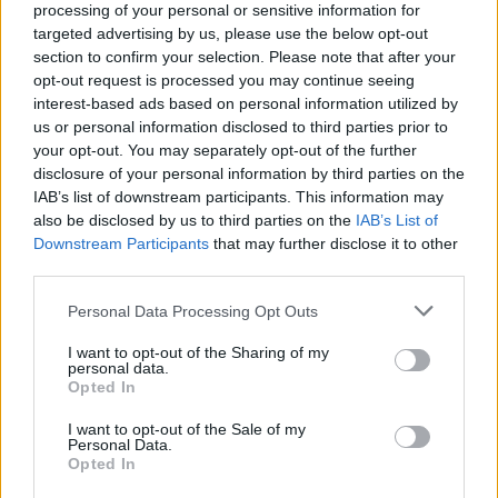
processing of your personal or sensitive information for
V Hranické propasti na Přerovsku zemřel při
targeted advertising by us, please use the below opt-out
průzkumném ponoru potápěč
section to confirm your selection. Please note that after your
8.8.2026 09:58 | HRANICE (
ČTK
)
opt-out request is processed you may continue seeing
Diskuse: 1
interest-based ads based on personal information utilized by
V Hranické propasti, nejhlubší
us or personal information disclosed to third parties prior to
zatopené jeskyni na světě,
your opt-out. You may separately opt-out of the further
zemřel potápěč. Tragická
disclosure of your personal information by third parties on the
událost se stala ve středu při
IAB’s list of downstream participants. This information may
průzkumném ponoru,
informovala na sociální
síti
Speleologická záchranná služba. Tělo
also be disclosed by us to third parties on the
IAB’s List of
bylo vyzvednuto z hloubky 186 metrů. Na případ upozornil
server
Downstream Participants
that may further disclose it to other
Novinky.cz. Policie případ vyšetřuje pro trestný čin usmrcení z
third parties.
nedbalosti, řekla ČTK policejní mluvčí Miluše Zajícová. Muž, hasič z
Kladna, se měl původně potopit do hloubky 40 metrů, zjistila ČTK.
Personal Data Processing Opt Outs
I want to opt-out of the Sharing of my
personal data.
Prodej hybridních vozů se do konce července zvýšil o
Opted In
16 procent na 43 653 vozů
8.8.2026 01:18 (
ČTK
)
I want to opt-out of the Sale of my
Personal Data.
Prodej nových aut s hybridním
Opted In
pohonem od ledna do konce
července vzrostl o 16,3