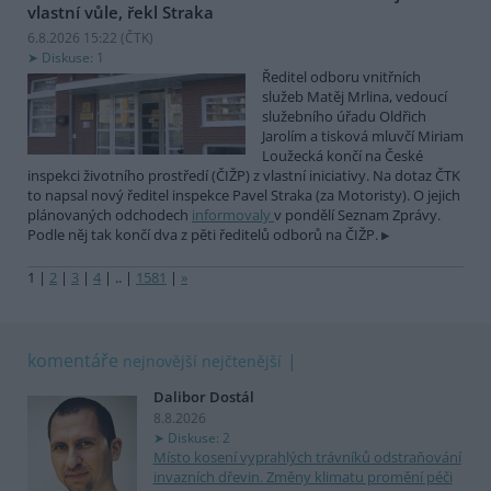
vlastní vůle, řekl Straka
6.8.2026 15:22 (
ČTK
)
Diskuse: 1
Ředitel odboru vnitřních
služeb Matěj Mrlina, vedoucí
služebního úřadu Oldřich
Jarolím a tisková mluvčí Miriam
Loužecká končí na České
inspekci životního prostředí (ČIŽP) z vlastní iniciativy. Na dotaz ČTK
to napsal nový ředitel inspekce Pavel Straka (za Motoristy). O jejich
plánovaných odchodech
informovaly
v pondělí Seznam Zprávy.
Podle něj tak končí dva z pěti ředitelů odborů na ČIŽP.
1
|
2
|
3
|
4
|
..
|
1581
|
»
komentáře
nejnovější
nejčtenější
Dalibor Dostál
8.8.2026
Diskuse: 2
Místo kosení vyprahlých trávníků odstraňování
invazních dřevin. Změny klimatu promění péči