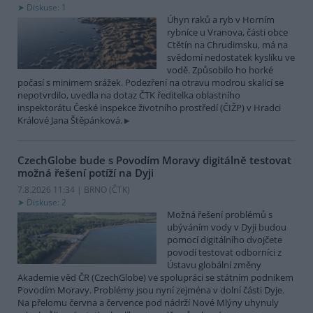
Diskuse: 1
Úhyn raků a ryb v Horním
rybníce u Vranova, části obce
Ctětín na Chrudimsku, má na
svědomí nedostatek kyslíku ve
vodě. Způsobilo ho horké
počasí s minimem srážek. Podezření na otravu modrou skalicí se
nepotvrdilo, uvedla na dotaz ČTK ředitelka oblastního
inspektorátu České inspekce životního prostředí (ČIŽP) v Hradci
Králové Jana Štěpánková.
CzechGlobe bude s Povodím Moravy digitálně testovat
možná řešení potíží na Dyji
7.8.2026 11:34 | BRNO (
ČTK
)
Diskuse: 2
Možná řešení problémů s
ubýváním vody v Dyji budou
pomocí digitálního dvojčete
povodí testovat odborníci z
Ústavu globální změny
Akademie věd ČR (CzechGlobe) ve spolupráci se státním podnikem
Povodím Moravy. Problémy jsou nyní zejména v dolní části Dyje.
Na přelomu června a července pod nádrží Nové Mlýny uhynuly