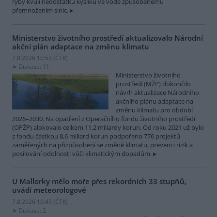
ryby kvůli nedostatku kyslíku ve vodě způsobenému
přemnožením sinic.
Ministerstvo životního prostředí aktualizovalo Národní
akční plán adaptace na změnu klimatu
7.8.2026 10:53 (
ČTK
)
Diskuse: 11
Ministerstvo životního
prostředí (MŽP) dokončilo
návrh aktualizace Národního
akčního plánu adaptace na
změnu klimatu pro období
2026–2030. Na opatření z Operačního fondu životního prostředí
(OPŽP) alokovalo celkem 11,2 miliardy korun. Od roku 2021 už bylo
z fondu částkou 8,6 miliard korun podpořeno 776 projektů
zaměřených na přizpůsobení se změně klimatu, prevenci rizik a
posilování odolnosti vůči klimatickým dopadům.
U Mallorky mělo moře přes rekordních 33 stupňů,
uvádí meteorologové
7.8.2026 10:45 (
ČTK
)
Diskuse: 2