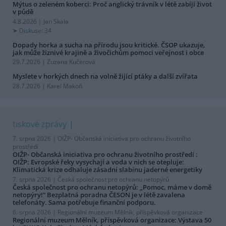
Mýtus o zeleném koberci: Proč anglický trávník v létě zabíjí život
v půdě
4.8.2026 | Jan Skala
Diskuse: 34
Dopady horka a sucha na přírodu jsou kritické. ČSOP ukazuje,
jak může žíznivé krajině a živočichům pomoci veřejnost i obce
29.7.2026 | Zuzana Kučerová
Myslete v horkých dnech na volně žijící ptáky a další zvířata
28.7.2026 | Karel Makoň
tiskové zprávy
7. srpna 2026 |
OIŽP- Občanská iniciativa pro ochranu životního
prostředí
OIŽP- Občanská iniciativa pro ochranu životního prostředí :
OIŽP: Evropské řeky vysychají a voda v nich se otepluje:
Klimatická krize odhaluje zásadní slabinu jaderné energetiky
7. srpna 2026 |
Česká společnost pro ochranu netopýrů
Česká společnost pro ochranu netopýrů: „Pomoc, máme v domě
netopýry!“ Bezplatná poradna ČESON je v létě zavalena
telefonáty. Sama potřebuje finanční podporu.
6. srpna 2026 |
Regionální muzeum Mělník, příspěvková organizace
Regionální muzeum Mělník, příspěvková organizace: Výstava 50