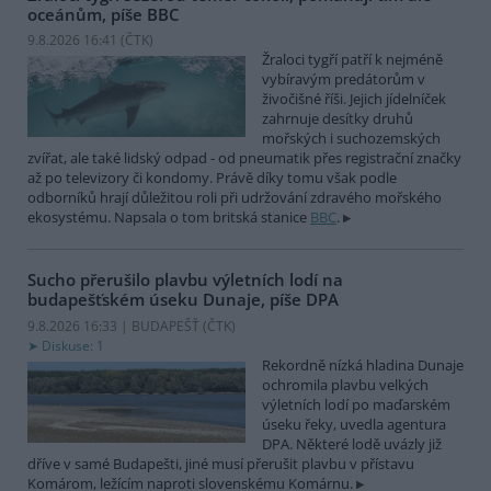
oceánům, píše BBC
9.8.2026 16:41 (
ČTK
)
Žraloci tygří patří k nejméně
vybíravým predátorům v
živočišné říši. Jejich jídelníček
zahrnuje desítky druhů
mořských i suchozemských
zvířat, ale také lidský odpad - od pneumatik přes registrační značky
až po televizory či kondomy. Právě díky tomu však podle
odborníků hrají důležitou roli při udržování zdravého mořského
ekosystému. Napsala o tom britská stanice
BBC
.
Sucho přerušilo plavbu výletních lodí na
budapešťském úseku Dunaje, píše DPA
9.8.2026 16:33 | BUDAPEŠŤ (
ČTK
)
Diskuse: 1
Rekordně nízká hladina Dunaje
ochromila plavbu velkých
výletních lodí po maďarském
úseku řeky, uvedla agentura
DPA. Některé lodě uvázly již
dříve v samé Budapešti, jiné musí přerušit plavbu v přístavu
Komárom, ležícím naproti slovenskému Komárnu.