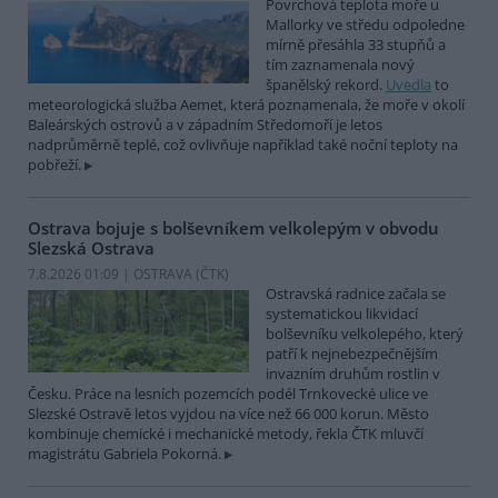
Povrchová teplota moře u
Mallorky ve středu odpoledne
mírně přesáhla 33 stupňů a
tím zaznamenala nový
španělský rekord.
Uvedla
to
meteorologická služba Aemet, která poznamenala, že moře v okolí
Baleárských ostrovů a v západním Středomoří je letos
nadprůměrně teplé, což ovlivňuje například také noční teploty na
pobřeží.
Ostrava bojuje s bolševníkem velkolepým v obvodu
Slezská Ostrava
7.8.2026 01:09 | OSTRAVA (
ČTK
)
Ostravská radnice začala se
systematickou likvidací
bolševníku velkolepého, který
patří k nejnebezpečnějším
invazním druhům rostlin v
Česku. Práce na lesních pozemcích podél Trnkovecké ulice ve
Slezské Ostravě letos vyjdou na více než 66 000 korun. Město
kombinuje chemické i mechanické metody, řekla ČTK mluvčí
magistrátu Gabriela Pokorná.