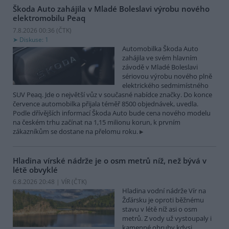
Škoda Auto zahájila v Mladé Boleslavi výrobu nového
elektromobilu Peaq
7.8.2026 00:36 (
ČTK
)
Diskuse: 1
Automobilka Škoda Auto
zahájila ve svém hlavním
závodě v Mladé Boleslavi
sériovou výrobu nového plně
elektrického sedmimístného
SUV Peaq. Jde o největší vůz v současné nabídce značky. Do konce
července automobilka přijala téměř 8500 objednávek, uvedla.
Podle dřívějších informací Škoda Auto bude cena nového modelu
na českém trhu začínat na 1,15 milionu korun, k prvním
zákazníkům se dostane na přelomu roku.
Hladina vírské nádrže je o osm metrů níž, než bývá v
létě obvyklé
6.8.2026 20:48 | VÍR (
ČTK
)
Hladina vodní nádrže Vír na
Žďársku je oproti běžnému
stavu v létě níž asi o osm
metrů. Z vody už vystoupaly i
kamenné obruby kdysi