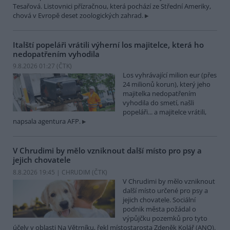
Tesařová. Listovnici přízračnou, která pochází ze Střední Ameriky,
chová v Evropě deset zoologických zahrad.
Italští popeláři vrátili výherní los majitelce, která ho
nedopatřením vyhodila
9.8.2026 01:27 (
ČTK
)
Los vyhrávající milion eur (přes
24 milionů korun), který jeho
majitelka nedopatřením
vyhodila do smetí, našli
popeláři... a majitelce vrátili,
napsala agentura AFP.
V Chrudimi by mělo vzniknout další místo pro psy a
jejich chovatele
8.8.2026 19:45 | CHRUDIM (
ČTK
)
V Chrudimi by mělo vzniknout
další místo určené pro psy a
jejich chovatele. Sociální
podnik města požádal o
výpůjčku pozemků pro tyto
účely v oblasti Na Větrníku, řekl místostarosta Zdeněk Kolář (ANO).