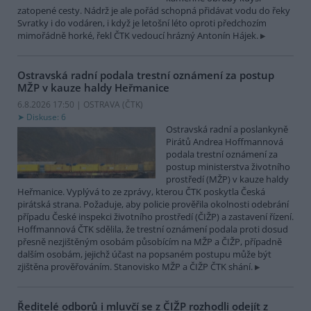
zatopené cesty. Nádrž je ale pořád schopná přidávat vodu do řeky
Svratky i do vodáren, i když je letošní léto oproti předchozím
mimořádně horké, řekl ČTK vedoucí hrázný Antonín Hájek.
Ostravská radní podala trestní oznámení za postup
MŽP v kauze haldy Heřmanice
6.8.2026 17:50 | OSTRAVA (
ČTK
)
Diskuse: 6
Ostravská radní a poslankyně
Pirátů Andrea Hoffmannová
podala trestní oznámení za
postup ministerstva životního
prostředí (MŽP) v kauze haldy
Heřmanice. Vyplývá to ze zprávy, kterou ČTK poskytla Česká
pirátská strana. Požaduje, aby policie prověřila okolnosti odebrání
případu České inspekci životního prostředí (ČIŽP) a zastavení řízení.
Hoffmannová ČTK sdělila, že trestní oznámení podala proti dosud
přesně nezjištěným osobám působícím na MŽP a ČIŽP, případně
dalším osobám, jejichž účast na popsaném postupu může být
zjištěna prověřováním. Stanovisko MŽP a ČIŽP ČTK shání.
Ředitelé odborů i mluvčí se z ČIŽP rozhodli odejít z