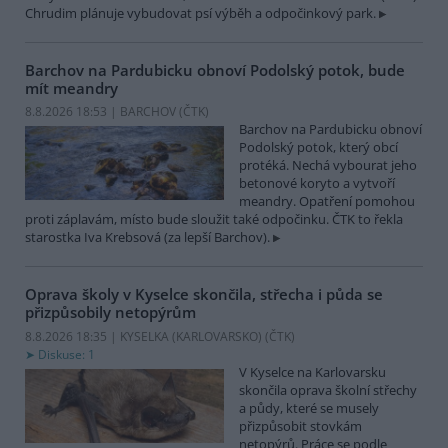
Chrudim plánuje vybudovat psí výběh a odpočinkový park.
Barchov na Pardubicku obnoví Podolský potok, bude
mít meandry
8.8.2026 18:53 | BARCHOV (
ČTK
)
Barchov na Pardubicku obnoví
Podolský potok, který obcí
protéká. Nechá vybourat jeho
betonové koryto a vytvoří
meandry. Opatření pomohou
proti záplavám, místo bude sloužit také odpočinku. ČTK to řekla
starostka Iva Krebsová (za lepší Barchov).
Oprava školy v Kyselce skončila, střecha i půda se
přizpůsobily netopýrům
8.8.2026 18:35 | KYSELKA (KARLOVARSKO) (
ČTK
)
Diskuse: 1
V Kyselce na Karlovarsku
skončila oprava školní střechy
a půdy, které se musely
přizpůsobit stovkám
netopýrů. Práce se podle