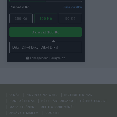
O NÁS
NOVINKY NA WEBU
INZERUJTE U NÁS
PODPOŘTE NÁS
PŘEBÍRÁNÍ OBSAHU
TIŠTĚNÝ EKOLIST
MAPA STRÁNEK
DEJTE O SOBĚ VĚDĚT
ZPRÁVY E-MAILEM
COOKIES