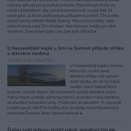
ochrany přírody jim pomáhali policisté. Přestože byli strážci na
místě s předstihem, aby působili preventivně, museli řešit 23
přestupků, za které uložili pokutu příkazem na místě. ČTK to řekl
mluvčí Správy KRNAP Radek Drahný. Přes vrchol Sněžky vede
státní hranice mezi ČR a Polskem. Návštěvnost Sněžky je v létě
extrémní. Dnes kolem páté ráno tam bylo 500 lidí.
U Hauswaldské kaple u Srní na Šumavě přibude stříška
a skleněná madona
9.8.2026 16:42 | SRNÍ (
ČTK
)
U Hauswaldské kaple u Srní na
Klatovsku vzniká nová
dřevěná stříška nad ruinami
staré stavby, do níž byl kdysi
sveden tamní údajně léčivý
pramen. Interiér doplní 160 centimetrů vysoká skleněná socha
Panny Marie Lurdské, patronky tohoto poutního místa, kterému
se přezdívá šumavské Lurdy. Požehnání se uskuteční 15. srpna při
tradiční pouti, řekl ČTK Ondřej Uher ze spolku Karel Klostermann -
spisovatel Šumavy, který úpravy inicioval.
Žraloci tygří sežerou téměř cokoli, pomáhají tím ale