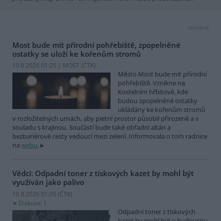
reklama
Most bude mít přírodní pohřebiště, zpopelněné
ostatky se uloží ke kořenům stromů
10.8.2026 01:25 | MOST (
ČTK
)
Město Most bude mít přírodní
pohřebiště. Vznikne na
Kostelním hřbitově, kde
budou zpopelněné ostatky
ukládány ke kořenům stromů
v rozložitelných urnách, aby pietní prostor působil přirozeně a v
souladu s krajinou. Součástí bude také obřadní altán a
bezbariérové cesty vedoucí mezi zelení. Informovala o tom radnice
na
webu.
Vědci: Odpadní toner z tiskových kazet by mohl být
využíván jako palivo
10.8.2026 01:05 (
ČTK
)
Diskuse: 1
Odpadní toner z tiskových
kazet by mohl být v budoucnu