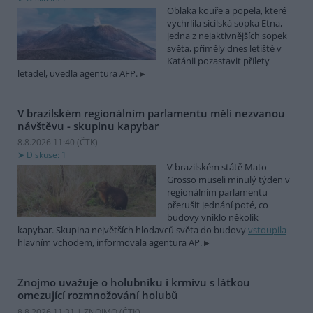
Oblaka kouře a popela, které
vychrlila sicilská sopka Etna,
jedna z nejaktivnějších sopek
světa, přiměly dnes letiště v
Katánii pozastavit přílety
letadel, uvedla agentura AFP.
V brazilském regionálním parlamentu měli nezvanou
návštěvu - skupinu kapybar
8.8.2026 11:40 (
ČTK
)
Diskuse: 1
V brazilském státě Mato
Grosso museli minulý týden v
regionálním parlamentu
přerušit jednání poté, co
budovy vniklo několik
kapybar. Skupina největších hlodavců světa do budovy
vstoupila
hlavním vchodem, informovala agentura AP.
Znojmo uvažuje o holubníku i krmivu s látkou
omezující rozmnožování holubů
8.8.2026 11:31 | ZNOJMO (
ČTK
)