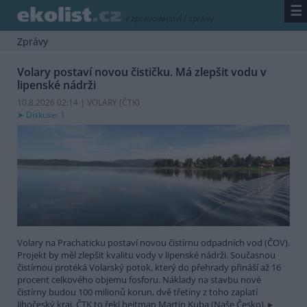
☰
/
zpravodajství
/
zprávy
Zprávy
Volary postaví novou čističku. Má zlepšit vodu v
lipenské nádrži
10.8.2026 02:14 | VOLARY (
ČTK
)
Diskuse: 1
Volary na Prachaticku postaví novou čistírnu odpadních vod (ČOV).
Projekt by měl zlepšit kvalitu vody v lipenské nádrži. Současnou
čistírnou protéká Volarský potok, který do přehrady přináší až 16
procent celkového objemu fosforu. Náklady na stavbu nové
čistírny budou 100 milionů korun, dvě třetiny z toho zaplatí
Jihočeský kraj. ČTK to řekl hejtman Martin Kuba (Naše Česko).