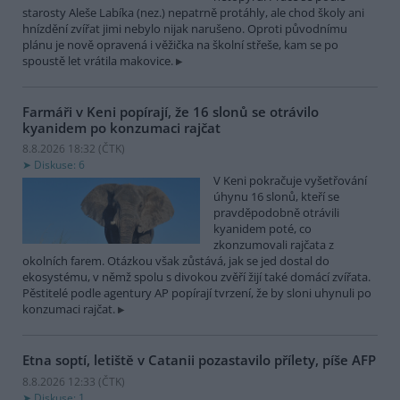
starosty Aleše Labíka (nez.) nepatrně protáhly, ale chod školy ani
hnízdění zvířat jimi nebylo nijak narušeno. Oproti původnímu
plánu je nově opravená i věžička na školní střeše, kam se po
spoustě let vrátila makovice.
Farmáři v Keni popírají, že 16 slonů se otrávilo
kyanidem po konzumaci rajčat
8.8.2026 18:32 (
ČTK
)
Diskuse: 6
V Keni pokračuje vyšetřování
úhynu 16 slonů, kteří se
pravděpodobně otrávili
kyanidem poté, co
zkonzumovali rajčata z
okolních farem. Otázkou však zůstává, jak se jed dostal do
ekosystému, v němž spolu s divokou zvěří žijí také domácí zvířata.
Pěstitelé podle agentury AP popírají tvrzení, že by sloni uhynuli po
konzumaci rajčat.
Etna soptí, letiště v Catanii pozastavilo přílety, píše AFP
8.8.2026 12:33 (
ČTK
)
Diskuse: 1