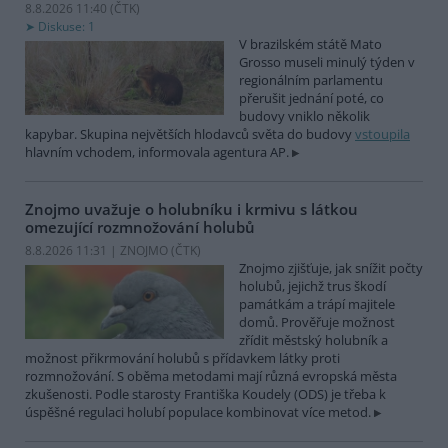
8.8.2026 11:40 (
ČTK
)
Diskuse: 1
V brazilském státě Mato
Grosso museli minulý týden v
regionálním parlamentu
přerušit jednání poté, co
budovy vniklo několik
kapybar. Skupina největších hlodavců světa do budovy
vstoupila
hlavním vchodem, informovala agentura AP.
Znojmo uvažuje o holubníku i krmivu s látkou
omezující rozmnožování holubů
8.8.2026 11:31 | ZNOJMO (
ČTK
)
Znojmo zjišťuje, jak snížit počty
holubů, jejichž trus škodí
památkám a trápí majitele
domů. Prověřuje možnost
zřídit městský holubník a
možnost přikrmování holubů s přídavkem látky proti
rozmnožování. S oběma metodami mají různá evropská města
zkušenosti. Podle starosty Františka Koudely (ODS) je třeba k
úspěšné regulaci holubí populace kombinovat více metod.