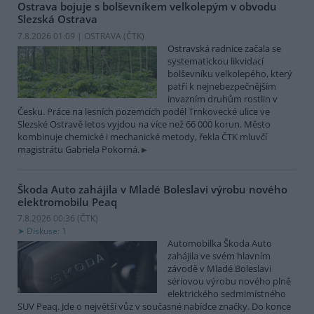
Ostrava bojuje s bolševníkem velkolepým v obvodu
Slezská Ostrava
7.8.2026 01:09 | OSTRAVA (
ČTK
)
Ostravská radnice začala se
systematickou likvidací
bolševníku velkolepého, který
patří k nejnebezpečnějším
invazním druhům rostlin v
Česku. Práce na lesních pozemcích podél Trnkovecké ulice ve
Slezské Ostravě letos vyjdou na více než 66 000 korun. Město
kombinuje chemické i mechanické metody, řekla ČTK mluvčí
magistrátu Gabriela Pokorná.
Škoda Auto zahájila v Mladé Boleslavi výrobu nového
elektromobilu Peaq
7.8.2026 00:36 (
ČTK
)
Diskuse: 1
Automobilka Škoda Auto
zahájila ve svém hlavním
závodě v Mladé Boleslavi
sériovou výrobu nového plně
elektrického sedmimístného
SUV Peaq. Jde o největší vůz v současné nabídce značky. Do konce