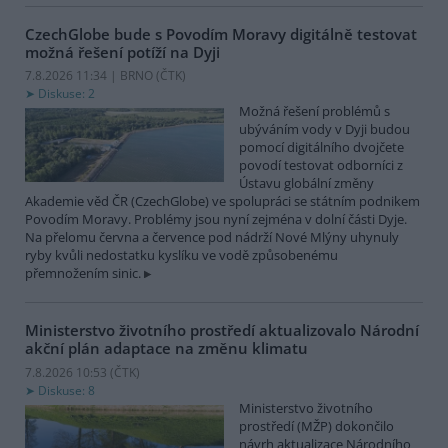
CzechGlobe bude s Povodím Moravy digitálně testovat
možná řešení potíží na Dyji
7.8.2026 11:34 | BRNO (
ČTK
)
Diskuse: 2
Možná řešení problémů s
ubýváním vody v Dyji budou
pomocí digitálního dvojčete
povodí testovat odborníci z
Ústavu globální změny
Akademie věd ČR (CzechGlobe) ve spolupráci se státním podnikem
Povodím Moravy. Problémy jsou nyní zejména v dolní části Dyje.
Na přelomu června a července pod nádrží Nové Mlýny uhynuly
ryby kvůli nedostatku kyslíku ve vodě způsobenému
přemnožením sinic.
Ministerstvo životního prostředí aktualizovalo Národní
akční plán adaptace na změnu klimatu
7.8.2026 10:53 (
ČTK
)
Diskuse: 8
Ministerstvo životního
prostředí (MŽP) dokončilo
návrh aktualizace Národního