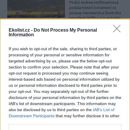
Pirátů Andrea Hoffmannová
podala trestní oznámení za
postup ministerstva životního
prostředí (MŽP) v kauze haldy
Heřmanice. Vyplývá to ze zprávy, kterou ČTK poskytla Česká
pirátská strana. Požaduje, aby policie prověřila okolnosti odebrání
Ekolist.cz -
Do Not Process My Personal
případu České inspekci životního prostředí (ČIŽP) a zastavení řízení.
Information
Hoffmannová ČTK sdělila, že trestní oznámení podala proti dosud
přesně nezjištěným osobám působícím na MŽP a ČIŽP, případně
If you wish to opt-out of the sale, sharing to third parties, or
dalším osobám, jejichž účast na popsaném postupu může být
zjištěna prověřováním. Stanovisko MŽP a ČIŽP ČTK shání.
processing of your personal or sensitive information for
targeted advertising by us, please use the below opt-out
section to confirm your selection. Please note that after your
Ředitelé odborů i mluvčí se z ČIŽP rozhodli odejít z
opt-out request is processed you may continue seeing
vlastní vůle, řekl Straka
interest-based ads based on personal information utilized by
6.8.2026 15:22 (
ČTK
)
us or personal information disclosed to third parties prior to
Diskuse: 1
your opt-out. You may separately opt-out of the further
Ředitel odboru vnitřních
disclosure of your personal information by third parties on the
služeb Matěj Mrlina, vedoucí
IAB’s list of downstream participants. This information may
služebního úřadu Oldřich
Jarolím a tisková mluvčí Miriam
also be disclosed by us to third parties on the
IAB’s List of
Loužecká končí na České
Downstream Participants
that may further disclose it to other
inspekci životního prostředí (ČIŽP) z vlastní iniciativy. Na dotaz ČTK
third parties.
to napsal nový ředitel inspekce Pavel Straka (za Motoristy). O jejich