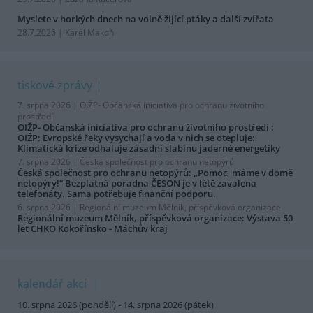
Myslete v horkých dnech na volně žijící ptáky a další zvířata
28.7.2026 | Karel Makoň
tiskové zprávy
7. srpna 2026 |
OIŽP- Občanská iniciativa pro ochranu životního
prostředí
OIŽP- Občanská iniciativa pro ochranu životního prostředí :
OIŽP: Evropské řeky vysychají a voda v nich se otepluje:
Klimatická krize odhaluje zásadní slabinu jaderné energetiky
7. srpna 2026 |
Česká společnost pro ochranu netopýrů
Česká společnost pro ochranu netopýrů: „Pomoc, máme v domě
netopýry!“ Bezplatná poradna ČESON je v létě zavalena
telefonáty. Sama potřebuje finanční podporu.
6. srpna 2026 |
Regionální muzeum Mělník, příspěvková organizace
Regionální muzeum Mělník, příspěvková organizace: Výstava 50
let CHKO Kokořínsko - Máchův kraj
kalendář akcí
10. srpna 2026 (pondělí) - 14. srpna 2026 (pátek)