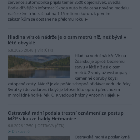
července automobilka přijala téměř 8500 objednávek, uvedla.
Podle dřívějších informací Škoda Auto bude cena nového modelu
na českém trhu začínat na 1,15 milionu korun, k prvním
zákazníkům se dostane na přelomu roku.
Hladina vírské nádrže je o osm metrů níž, než bývá v
létě obvyklé
6.8.2026 20:48 | VÍR (
ČTK
)
Hladina vodní nádrže Vír na
Žďársku je oproti běžnému
stavu v létě níž asi o osm
metrů. Z vody už vystoupaly i
kamenné obruby kdysi
zatopené cesty. Nádrž je ale pořád schopná přidávat vodu do řeky
Svratky i do vodáren, i když je letošní léto oproti předchozím
mimořádně horké, řekl ČTK vedoucí hrázný Antonín Hájek.
Ostravská radní podala trestní oznámení za postup
MŽP v kauze haldy Heřmanice
6.8.2026 17:50 | OSTRAVA (
ČTK
)
Diskuse: 6
Ostravská radní a poslankyně