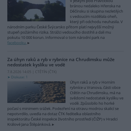
V jeskyni pod Pravčickou
bránou nedaleko Hřenska na
Děčínsku si skupina nezletilých
s vedoucím rozdělala oheň,
který při odchodu neuhasila. V
národním parku České Švýcarsko přitom platí nejvyšší možný
stupeň požárního rizika. Strážci vedoucího dostihli a dali mu
pokutu 10 000 korun. Informoval o tom národní park na
facebooku.
Za úhyn raků a ryb v rybníce na Chrudimsku může
nedostatek kyslíku ve vodě
7.8.2026 14:05 | CTĚTÍN (
ČTK
)
Diskuse: 1
Úhyn raků a ryb v Horním
rybníce u Vranova, části obce
Ctětín na Chrudimsku, má na
svědomí nedostatek kyslíku ve
vodě. Způsobilo ho horké
počasí s minimem srážek. Podezření na otravu modrou skalicí se
nepotvrdilo, uvedla na dotaz ČTK ředitelka oblastního
inspektorátu České inspekce životního prostředí (ČIŽP) v Hradci
Králové Jana Štěpánková.