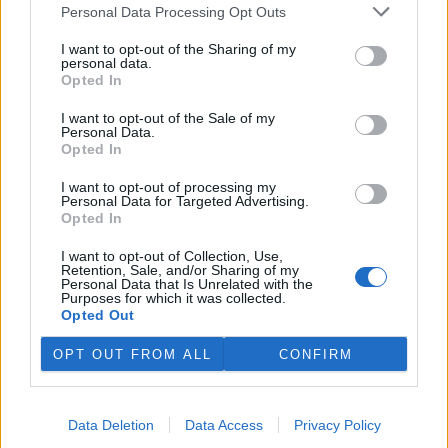
plánovaných odchodech
informovaly
v pondělí Seznam Zprávy.
Personal Data Processing Opt Outs
Podle něj tak končí dva z pěti ředitelů odborů na ČIŽP.
I want to opt-out of the Sharing of my
personal data.
Veterináři v horku ošetřují více zvířat, ohrožení jsou psi
Opted In
se zploštělým čumákem
6.8.2026 15:15 (
ČTK
)
I want to opt-out of the Sale of my
Personal Data.
Veterináři v současných
Opted In
vedrech ošetřují více zvířat.
Mezi nejrizikovější skupiny
I want to opt-out of processing my
podle nich patří plemena psů s
Personal Data for Targeted Advertising.
krátkou lebkou a zploštělým
Opted In
čumákem, jako jsou například mopsi nebo buldočci, starší jedinci a
zvířata se srdečním onemocněním. Jejich majitelé pro ně
I want to opt-out of Collection, Use,
vyhledávají veterinární ošetření nejčastěji kvůli přehřátí organismu,
Retention, Sale, and/or Sharing of my
dehydrataci nebo kolapsu. ČTK to sdělila viceprezidentka Komory
Personal Data that Is Unrelated with the
veterinárních lékařů ČR Kateřina Valdhans.
Purposes for which it was collected.
Opted Out
Do Prahy dorazili jezdci cyklistické štafety, míří na
OPT OUT FROM ALL
CONFIRM
konferenci o klimatu
6.8.2026 15:08 | PRAHA (
ČTK
)
Diskuse: 2
Data Deletion
Data Access
Privacy Policy
Do Prahy dnes dorazili jezdci