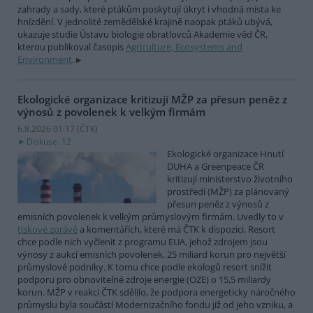
zahrady a sady, které ptákům poskytují úkryt i vhodná místa ke
hnízdění. V jednolité zemědělské krajině naopak ptáků ubývá,
ukazuje studie Ústavu biologie obratlovců Akademie věd ČR,
kterou publikoval časopis
Agriculture, Ecosystems and
Environment
.
Ekologické organizace kritizují MŽP za přesun peněz z
výnosů z povolenek k velkým firmám
6.8.2026 01:17 (
ČTK
)
Diskuse: 12
Ekologické organizace Hnutí
DUHA a Greenpeace ČR
kritizují ministerstvo životního
prostředí (MŽP) za plánovaný
přesun peněz z výnosů z
emisních povolenek k velkým průmyslovým firmám. Uvedly to v
tiskové zprávě
a komentářích, které má ČTK k dispozici. Resort
chce podle nich vyčlenit z programu EUA, jehož zdrojem jsou
výnosy z aukcí emisních povolenek, 25 miliard korun pro největší
průmyslové podniky. K tomu chce podle ekologů resort snížit
podporu pro obnovitelné zdroje energie (OZE) o 15,5 miliardy
korun. MŽP v reakci ČTK sdělilo, že podpora energeticky náročného
průmyslu byla součástí Modernizačního fondu již od jeho vzniku, a