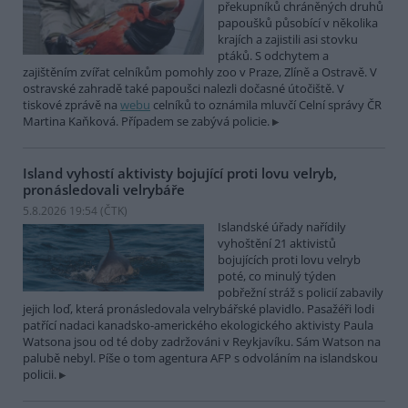
překupníků chráněných druhů
papoušků působící v několika
krajích a zajistili asi stovku
ptáků. S odchytem a
zajištěním zvířat celníkům pomohly zoo v Praze, Zlíně a Ostravě. V
ostravské zahradě také papoušci nalezli dočasné útočiště. V
tiskové zprávě na
webu
celníků to oznámila mluvčí Celní správy ČR
Martina Kaňková. Případem se zabývá policie.
Island vyhostí aktivisty bojující proti lovu velryb,
pronásledovali velrybáře
5.8.2026 19:54 (
ČTK
)
Islandské úřady nařídily
vyhoštění 21 aktivistů
bojujících proti lovu velryb
poté, co minulý týden
pobřežní stráž s policií zabavily
jejich loď, která pronásledovala velrybářské plavidlo. Pasažéři lodi
patřící nadaci kanadsko-amerického ekologického aktivisty Paula
Watsona jsou od té doby zadržováni v Reykjavíku. Sám Watson na
palubě nebyl. Píše o tom agentura AFP s odvoláním na islandskou
policii.