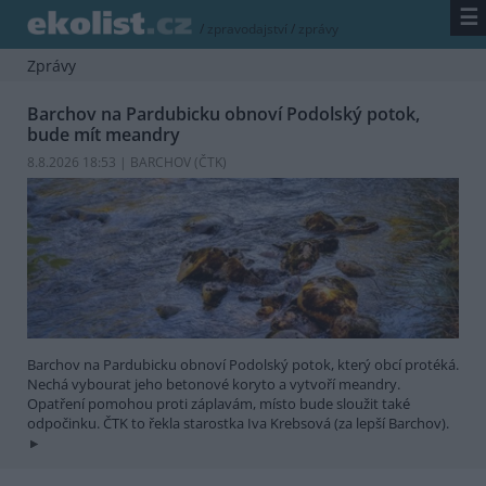
☰
/
zpravodajství
/
zprávy
Zprávy
Barchov na Pardubicku obnoví Podolský potok,
bude mít meandry
8.8.2026 18:53 | BARCHOV (
ČTK
)
Barchov na Pardubicku obnoví Podolský potok, který obcí protéká.
Nechá vybourat jeho betonové koryto a vytvoří meandry.
Opatření pomohou proti záplavám, místo bude sloužit také
odpočinku. ČTK to řekla starostka Iva Krebsová (za lepší Barchov).