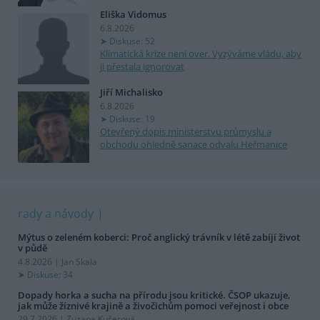
Eliška Vidomus
6.8.2026
Diskuse: 52
Klimatická krize není over. Vyzýváme vládu, aby
ji přestala ignorovat
Jiří Michalisko
6.8.2026
Diskuse: 19
Otevřený dopis ministerstvu průmyslu a
obchodu ohledně sanace odvalu Heřmanice
rady a návody
Mýtus o zeleném koberci: Proč anglický trávník v létě zabíjí život
v půdě
4.8.2026 | Jan Skala
Diskuse: 34
Dopady horka a sucha na přírodu jsou kritické. ČSOP ukazuje,
jak může žíznivé krajině a živočichům pomoci veřejnost i obce
29.7.2026 | Zuzana Kučerová