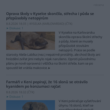
reklama
Oprava školy v Kyselce skončila, střecha i půda se
přizpůsobily netopýrům
8.8.2026 18:35 | KYSELKA (KARLOVARSKO) (
ČTK
)
Diskuse: 1
V Kyselce na Karlovarsku
skončila oprava školní střechy
a půdy, které se musely
přizpůsobit stovkám
netopýrů. Práce se podle
starosty Aleše Labíka (nez.) nepatrně protáhly, ale chod školy ani
hnízdění zvířat jimi nebylo nijak narušeno. Oproti původnímu
plánu je nově opravená i věžička na školní střeše, kam se po
spoustě let vrátila makovice.
Farmáři v Keni popírají, že 16 slonů se otrávilo
kyanidem po konzumaci rajčat
8.8.2026 18:32 (
ČTK
)
Diskuse: 1
V Keni pokračuje vyšetřování
úhynu 16 slonů, kteří se
pravděpodobně otrávili