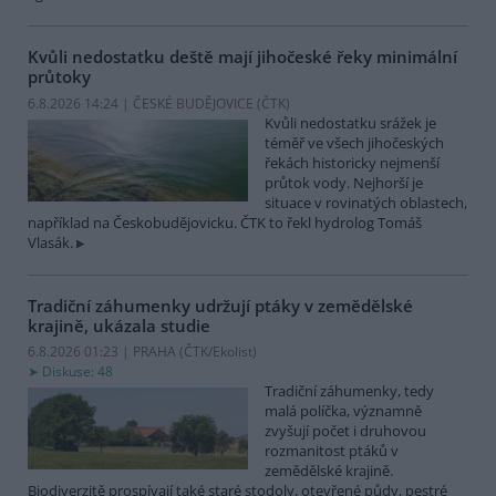
Kvůli nedostatku deště mají jihočeské řeky minimální
průtoky
6.8.2026 14:24 | ČESKÉ BUDĚJOVICE (
ČTK
)
Kvůli nedostatku srážek je
téměř ve všech jihočeských
řekách historicky nejmenší
průtok vody. Nejhorší je
situace v rovinatých oblastech,
například na Českobudějovicku. ČTK to řekl hydrolog Tomáš
Vlasák.
Tradiční záhumenky udržují ptáky v zemědělské
krajině, ukázala studie
6.8.2026 01:23 | PRAHA (
ČTK/Ekolist
)
Diskuse: 48
Tradiční záhumenky, tedy
malá políčka, významně
zvyšují počet i druhovou
rozmanitost ptáků v
zemědělské krajině.
Biodiverzitě prospívají také staré stodoly, otevřené půdy, pestré