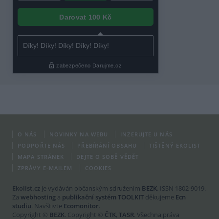
O NÁS
NOVINKY NA WEBU
INZERUJTE U NÁS
PODPOŘTE NÁS
PŘEBÍRÁNÍ OBSAHU
TIŠTĚNÝ EKOLIST
MAPA STRÁNEK
DEJTE O SOBĚ VĚDĚT
ZPRÁVY E-MAILEM
COOKIES
Ekolist.cz
je vydáván občanským sdružením
BEZK
. ISSN 1802-9019.
Za
webhosting
a
publikační systém TOOLKIT
děkujeme
Ecn
studiu
. Navštivte
Ecomonitor
.
Copyright ©
BEZK
. Copyright ©
ČTK
,
TASR
. Všechna práva