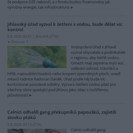
že podpora OZE nekončí, a z fondu budou financovány jak
výrobny energie, tak infrastruktura.
Jihlavský úřad vyzval k šetření s vodou, bude dělat víc
kontrol
6.8.2026 00:51 | JIHLAVA (
ČTK
)
Diskuse: 1
Vodoprávní úřad v Jihlavě
vyzval obyvatele a podnikatele
v regionu, aby šetřili vodou.
Omezit mají zejména mytí aut,
zalévání zahrad, trávníků a
hřišť, napouštění bazénů nebo kropení zpevněných ploch, uvedl
mluvčí radnice Radovan Daněk. Úřad podle něj bude víc
kontrolovat povolené odběry. Výzva k šetření vodou platí pro
všechny obce spadající pod Jihlavu jako obec s rozšířenou
působností.
Celníci odhalili gang překupníků papoušků, zajistili
stovku ptáků
5.8.2026 20:13 (
ČTK
)
Celníci odhalili gang