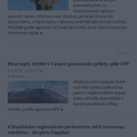
kyanidem poté, co
zkonzumovali rajčata z
okolních farem. Otázkou však zůstává, jak se jed dostal do
ekosystému, v němž spolu s divokou zvěří žijí také domácí zvířata.
Pěstitelé podle agentury AP popírají tvrzení, že by sloni uhynuli po
konzumaci rajčat.
reklama
Etna soptí, letiště v Catanii pozastavilo přílety, píše AFP
8.8.2026 12:33 (
ČTK
)
Diskuse: 1
Oblaka kouře a popela, které
vychrlila sicilská sopka Etna,
jedna z nejaktivnějších sopek
světa, přiměly dnes letiště v
Katánii pozastavit přílety
letadel, uvedla agentura AFP.
V brazilském regionálním parlamentu měli nezvanou
návštěvu - skupinu kapybar