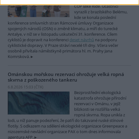
mezinárodní cyklistické štafety
COP Bike Ride. Účastníci
vyrazili z brazilského Belému,
kde se konala poslední
konference smluvních stran Rámcové úmluvy Organizace
spojených národů (OSN) o změně klimatu, a míří do turecké
Antalye, v níž se v listopadu uskuteční 31. konference. Cílem
cyklistů je dopravit na konferenci
deset návrhů
na podporu
cyklistické dopravy. V Praze stráví necelé tři dny. Včera večer
osobně přivítala náměstkyně primátora hl. m. Prahy Jana
Komrsková.
Ománskou mořskou rezervaci ohrožuje velká ropná
skvrna z poškozeného tankeru
6.8.2026 15:03 (
ČTK
)
Bezprostřední ekologická
katastrofa ohrožuje přírodní
rezervaci v Ománu, v jejíž
blízkosti se rozšířila velká
ropná skvrna. Ropa unikla z
lodi, u níž panuje podezření, že patří do takzvané ruské stínové
flotily. S odkazem na sdělení ekologické organizace Greenpeace a
nizozemské nevládní organizace PAX o tom dnes informovala
agentura AFP.