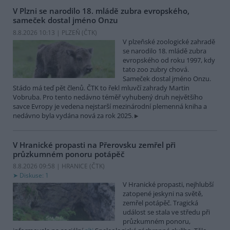
V Plzni se narodilo 18. mládě zubra evropského,
sameček dostal jméno Onzu
8.8.2026 10:13 | PLZEŇ (
ČTK
)
V plzeňské zoologické zahradě
se narodilo 18. mládě zubra
evropského od roku 1997, kdy
tato zoo zubry chová.
Sameček dostal jméno Onzu.
Stádo má teď pět členů. ČTK to řekl mluvčí zahrady Martin
Vobruba. Pro tento nedávno téměř vyhubený druh největšího
savce Evropy je vedena nejstarší mezinárodní plemenná kniha a
nedávno byla vydána nová za rok 2025.
V Hranické propasti na Přerovsku zemřel při
průzkumném ponoru potápěč
8.8.2026 09:58 | HRANICE (
ČTK
)
Diskuse: 1
V Hranické propasti, nejhlubší
zatopené jeskyni na světě,
zemřel potápěč. Tragická
událost se stala ve středu při
průzkumném ponoru,