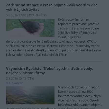
Záchranná stanice v Praze přijímá kvůli vedrům více
volně žijících zvířat
5.8.2026 17:40 | PRAHA (
ČTK
)
Kvůli vysokým letním
teplotám pracovníci pražské
záchranné stanice pro volně
žijící živočichy přijímají více
zvířat, nejčastěji
dehydratovaná a vysílená mláďata ptáků nebo veverek. ČTK to
sdělila mluvčí stanice Petra Fišerová. Během současné vlny veder
stanice denně ošetří desítky živočichů, při první letošní vlně horka
jich za jeden týden přijali rekordních 578.
V rybnících Rybářství Třeboň vyschla třetina vody,
nejvíce v historii firmy
5.8.2026 15:42 (
ČTK
)
Diskuse: 2
V rybnících Rybářství Třeboň,
které hospodaří na 8000
hektarech vodní plochy, chybí
více než třetina vody. Oproti
běžnému zdržovaném objemu