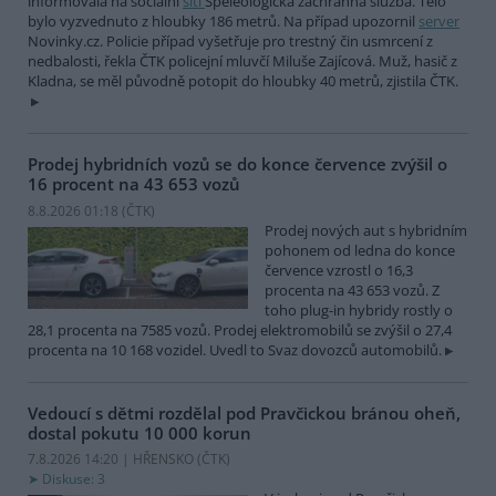
informovala na sociální
síti
Speleologická záchranná služba. Tělo
bylo vyzvednuto z hloubky 186 metrů. Na případ upozornil
server
Novinky.cz. Policie případ vyšetřuje pro trestný čin usmrcení z
nedbalosti, řekla ČTK policejní mluvčí Miluše Zajícová. Muž, hasič z
Kladna, se měl původně potopit do hloubky 40 metrů, zjistila ČTK.
Prodej hybridních vozů se do konce července zvýšil o
16 procent na 43 653 vozů
8.8.2026 01:18 (
ČTK
)
Prodej nových aut s hybridním
pohonem od ledna do konce
července vzrostl o 16,3
procenta na 43 653 vozů. Z
toho plug-in hybridy rostly o
28,1 procenta na 7585 vozů. Prodej elektromobilů se zvýšil o 27,4
procenta na 10 168 vozidel. Uvedl to Svaz dovozců automobilů.
Vedoucí s dětmi rozdělal pod Pravčickou bránou oheň,
dostal pokutu 10 000 korun
7.8.2026 14:20 | HŘENSKO (
ČTK
)
Diskuse: 3