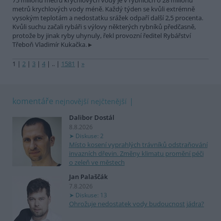
75 milionů metrů krychlových vody je v rybnících o 28 milionů
metrů krychlových vody méně. Každý týden se kvůli extrémně
vysokým teplotám a nedostatku srážek odpaří další 2,5 procenta.
Kvůli suchu začali rybáři s výlovy některých rybníků předčasně,
protože by jinak ryby uhynuly, řekl provozní ředitel Rybářství
Třeboň Vladimír Kukačka.
1
|
2
|
3
|
4
|
..
|
1581
|
»
komentáře
nejnovější
nejčtenější
Dalibor Dostál
8.8.2026
Diskuse: 2
Místo kosení vyprahlých trávníků odstraňování
invazních dřevin. Změny klimatu promění péči
o zeleň ve městech
Jan Palaščák
7.8.2026
Diskuse: 13
Ohrožuje nedostatek vody budoucnost jádra?