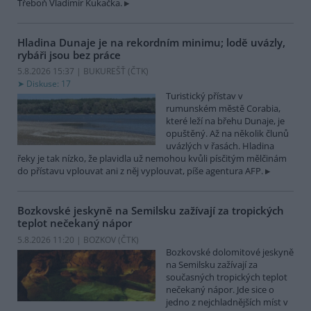
Třeboň Vladimír Kukačka.
Hladina Dunaje je na rekordním minimu; lodě uvázly,
rybáři jsou bez práce
5.8.2026 15:37 | BUKUREŠŤ (
ČTK
)
Diskuse: 17
Turistický přístav v
rumunském městě Corabia,
které leží na břehu Dunaje, je
opuštěný. Až na několik člunů
uvázlých v řasách. Hladina
řeky je tak nízko, že plavidla už nemohou kvůli písčitým mělčinám
do přístavu vplouvat ani z něj vyplouvat, píše agentura AFP.
Bozkovské jeskyně na Semilsku zažívají za tropických
teplot nečekaný nápor
5.8.2026 11:20 | BOZKOV (
ČTK
)
Bozkovské dolomitové jeskyně
na Semilsku zažívají za
současných tropických teplot
nečekaný nápor. Jde sice o
jedno z nejchladnějších míst v