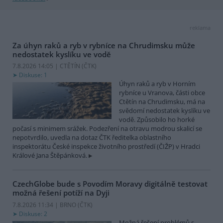
reklama
Za úhyn raků a ryb v rybníce na Chrudimsku může
nedostatek kyslíku ve vodě
7.8.2026 14:05 | CTĚTÍN (
ČTK
)
Diskuse: 1
Úhyn raků a ryb v Horním
rybníce u Vranova, části obce
Ctětín na Chrudimsku, má na
svědomí nedostatek kyslíku ve
vodě. Způsobilo ho horké
počasí s minimem srážek. Podezření na otravu modrou skalicí se
nepotvrdilo, uvedla na dotaz ČTK ředitelka oblastního
inspektorátu České inspekce životního prostředí (ČIŽP) v Hradci
Králové Jana Štěpánková.
CzechGlobe bude s Povodím Moravy digitálně testovat
možná řešení potíží na Dyji
7.8.2026 11:34 | BRNO (
ČTK
)
Diskuse: 2
Možná řešení problémů s