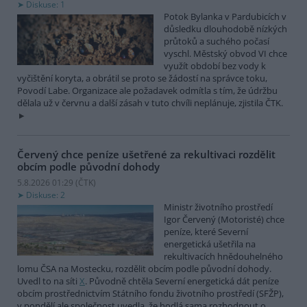
Diskuse: 1
Potok Bylanka v Pardubicích v
důsledku dlouhodobě nízkých
průtoků a suchého počasí
vyschl. Městský obvod VI chce
využít období bez vody k
vyčištění koryta, a obrátil se proto se žádostí na správce toku,
Povodí Labe. Organizace ale požadavek odmítla s tím, že údržbu
dělala už v červnu a další zásah v tuto chvíli neplánuje, zjistila ČTK.
Červený chce peníze ušetřené za rekultivaci rozdělit
obcím podle původní dohody
5.8.2026 01:29 (
ČTK
)
Diskuse: 2
Ministr životního prostředí
Igor Červený (Motoristé) chce
peníze, které Severní
energetická ušetřila na
rekultivacích hnědouhelného
lomu ČSA na Mostecku, rozdělit obcím podle původní dohody.
Uvedl to na síti
X
. Původně chtěla Severní energetická dát peníze
obcím prostřednictvím Státního fondu životního prostředí (SFŽP),
v pondělí ale společnost uvedla, že hodlá sama rozhodnout o