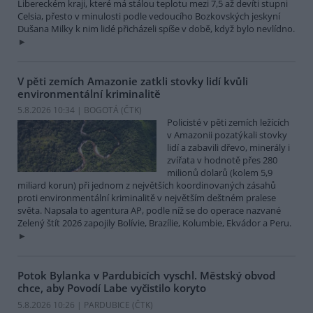
Libereckém kraji, které má stálou teplotu mezi 7,5 až devíti stupni
Celsia, přesto v minulosti podle vedoucího Bozkovských jeskyní
Dušana Milky k nim lidé přicházeli spíše v době, když bylo nevlídno.
V pěti zemích Amazonie zatkli stovky lidí kvůli
environmentální kriminalitě
5.8.2026 10:34 | BOGOTÁ (
ČTK
)
Policisté v pěti zemích ležících
v Amazonii pozatýkali stovky
lidí a zabavili dřevo, minerály i
zvířata v hodnotě přes 280
milionů dolarů (kolem 5,9
miliard korun) při jednom z největších koordinovaných zásahů
proti environmentální kriminalitě v největším deštném pralese
světa. Napsala to agentura AP, podle níž se do operace nazvané
Zelený štít 2026 zapojily Bolívie, Brazílie, Kolumbie, Ekvádor a Peru.
Potok Bylanka v Pardubicích vyschl. Městský obvod
chce, aby Povodí Labe vyčistilo koryto
5.8.2026 10:26 | PARDUBICE (
ČTK
)