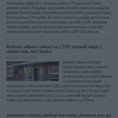
Heřmanice. Vyplývá to ze zprávy, kterou ČTK poskytla Česká
pirátská strana. Požaduje, aby policie prověřila okolnosti odebrání
případu České inspekci životního prostředí (ČIŽP) a zastavení řízení.
Hoffmannová ČTK sdělila, že trestní oznámení podala proti dosud
přesně nezjištěným osobám působícím na MŽP a ČIŽP, případně
dalším osobám, jejichž účast na popsaném postupu může být
zjištěna prověřováním. Stanovisko MŽP a ČIŽP ČTK shání.
Ředitelé odborů i mluvčí se z ČIŽP rozhodli odejít z
vlastní vůle, řekl Straka
6.8.2026 15:22 (
ČTK
)
Ředitel odboru vnitřních
služeb Matěj Mrlina, vedoucí
služebního úřadu Oldřich
Jarolím a tisková mluvčí Miriam
Loužecká končí na České
inspekci životního prostředí (ČIŽP) z vlastní iniciativy. Na dotaz ČTK
to napsal nový ředitel inspekce Pavel Straka (za Motoristy). O jejich
plánovaných odchodech
informovaly
v pondělí Seznam Zprávy.
Podle něj tak končí dva z pěti ředitelů odborů na ČIŽP.
Veterináři v horku ošetřují více zvířat, ohrožení jsou psi