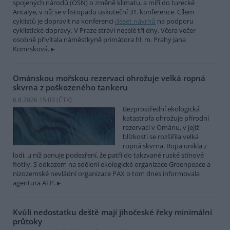
spojených národů (OSN) o změně klimatu, a míří do turecké
Antalye, v níž se v listopadu uskuteční 31. konference. Cílem
cyklistů je dopravit na konferenci
deset návrhů
na podporu
cyklistické dopravy. V Praze stráví necelé tři dny. Včera večer
osobně přivítala náměstkyně primátora hl. m. Prahy Jana
Komrsková.
Ománskou mořskou rezervaci ohrožuje velká ropná
skvrna z poškozeného tankeru
6.8.2026 15:03 (
ČTK
)
Bezprostřední ekologická
katastrofa ohrožuje přírodní
rezervaci v Ománu, v jejíž
blízkosti se rozšířila velká
ropná skvrna. Ropa unikla z
lodi, u níž panuje podezření, že patří do takzvané ruské stínové
flotily. S odkazem na sdělení ekologické organizace Greenpeace a
nizozemské nevládní organizace PAX o tom dnes informovala
agentura AFP.
Kvůli nedostatku deště mají jihočeské řeky minimální
průtoky