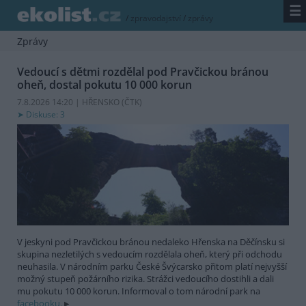
☰
/
zpravodajství
/
zprávy
Zprávy
Vedoucí s dětmi rozdělal pod Pravčickou bránou
oheň, dostal pokutu 10 000 korun
7.8.2026 14:20 | HŘENSKO (
ČTK
)
Diskuse: 3
V jeskyni pod Pravčickou bránou nedaleko Hřenska na Děčínsku si
skupina nezletilých s vedoucím rozdělala oheň, který při odchodu
neuhasila. V národním parku České Švýcarsko přitom platí nejvyšší
možný stupeň požárního rizika. Strážci vedoucího dostihli a dali
mu pokutu 10 000 korun. Informoval o tom národní park na
facebooku.