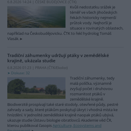
6.8.2026 14:24 | ČESKÉ BUDĚJOVICE (
ČTK
)
Kvůli nedostatku srážek je
téměř ve všech jihočeských
řekách historicky nejmenší
průtok vody. Nejhorší je
situace v rovinatých oblastech,
například na Českobudějovicku. ČTK to řekl hydrolog Tomáš
Vlasák.
Tradiční záhumenky udržují ptáky v zemědělské
krajině, ukázala studie
6.8.2026 01:23 | PRAHA (
ČTK/Ekolist
)
Diskuse: 32
Tradiční záhumenky, tedy
malá políčka, významně
zvyšují počet i druhovou
rozmanitost ptáků v
zemědělské krajině.
Biodiverzitě prospívají také staré stodoly, otevřené půdy, pestré
zahrady a sady, které ptákům poskytují úkryt i vhodná místa ke
hnízdění. V jednolité zemědělské krajině naopak ptáků ubývá,
ukazuje studie Ústavu biologie obratlovců Akademie věd ČR,
kterou publikoval časopis
Agriculture, Ecosystems and
Environment
.