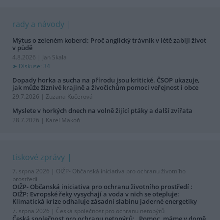
rady a návody
Mýtus o zeleném koberci: Proč anglický trávník v létě zabíjí život
v půdě
4.8.2026 | Jan Skala
Diskuse: 34
Dopady horka a sucha na přírodu jsou kritické. ČSOP ukazuje,
jak může žíznivé krajině a živočichům pomoci veřejnost i obce
29.7.2026 | Zuzana Kučerová
Myslete v horkých dnech na volně žijící ptáky a další zvířata
28.7.2026 | Karel Makoň
tiskové zprávy
7. srpna 2026 |
OIŽP- Občanská iniciativa pro ochranu životního
prostředí
OIŽP- Občanská iniciativa pro ochranu životního prostředí :
OIŽP: Evropské řeky vysychají a voda v nich se otepluje:
Klimatická krize odhaluje zásadní slabinu jaderné energetiky
7. srpna 2026 |
Česká společnost pro ochranu netopýrů
Česká společnost pro ochranu netopýrů: „Pomoc, máme v domě