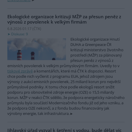
Ekologické organizace kritizují MŽP za přesun peněz z
výnosů z povolenek k velkým firmám
6.8.2026 01:17 (
ČTK
)
Diskuse: 9
Ekologické organizace Hnutí
DUHA a Greenpeace ČR
kritizují ministerstvo životního
prostředí (MŽP) za plánovaný
přesun peněz z výnosů z
emisních povolenek k velkým průmyslovým firmám. Uvedly to v
tiskové zprávě
a komentářích, které má ČTK k dispozici. Resort
chce podle nich vyčlenit z programu EUA, jehož zdrojem jsou
výnosy z aukcí emisních povolenek, 25 miliard korun pro největší
průmyslové podniky. K tomu chce podle ekologů resort snížit
podporu pro obnovitelné zdroje energie (OZE) o 15,5 miliardy
korun. MŽP v reakci ČTK sdělilo, že podpora energeticky náročného
průmyslu byla součástí Modernizačního fondu již od jeho vzniku, a
že podpora OZE nekončí, a z fondu budou financovány jak
výrobny energie, tak infrastruktura.
Jihlavský úřad vyzval k šetření s vodou, bude dělat víc