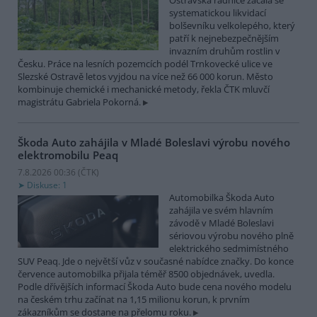
Ostravská radnice začala se
systematickou likvidací
bolševníku velkolepého, který
patří k nejnebezpečnějším
invazním druhům rostlin v
Česku. Práce na lesních pozemcích podél Trnkovecké ulice ve
Slezské Ostravě letos vyjdou na více než 66 000 korun. Město
kombinuje chemické i mechanické metody, řekla ČTK mluvčí
magistrátu Gabriela Pokorná.
Škoda Auto zahájila v Mladé Boleslavi výrobu nového
elektromobilu Peaq
7.8.2026 00:36 (
ČTK
)
Diskuse: 1
Automobilka Škoda Auto
zahájila ve svém hlavním
závodě v Mladé Boleslavi
sériovou výrobu nového plně
elektrického sedmimístného
SUV Peaq. Jde o největší vůz v současné nabídce značky. Do konce
července automobilka přijala téměř 8500 objednávek, uvedla.
Podle dřívějších informací Škoda Auto bude cena nového modelu
na českém trhu začínat na 1,15 milionu korun, k prvním
zákazníkům se dostane na přelomu roku.