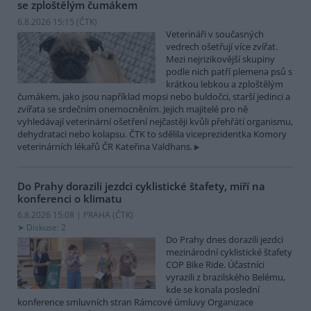
se zploštělým čumákem
6.8.2026 15:15 (
ČTK
)
Veterináři v současných
vedrech ošetřují více zvířat.
Mezi nejrizikovější skupiny
podle nich patří plemena psů s
krátkou lebkou a zploštělým
čumákem, jako jsou například mopsi nebo buldočci, starší jedinci a
zvířata se srdečním onemocněním. Jejich majitelé pro ně
vyhledávají veterinární ošetření nejčastěji kvůli přehřátí organismu,
dehydrataci nebo kolapsu. ČTK to sdělila viceprezidentka Komory
veterinárních lékařů ČR Kateřina Valdhans.
Do Prahy dorazili jezdci cyklistické štafety, míří na
konferenci o klimatu
6.8.2026 15:08 | PRAHA (
ČTK
)
Diskuse: 2
Do Prahy dnes dorazili jezdci
mezinárodní cyklistické štafety
COP Bike Ride. Účastníci
vyrazili z brazilského Belému,
kde se konala poslední
konference smluvních stran Rámcové úmluvy Organizace