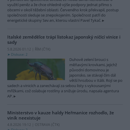
využití peněz a že chce ohledně výše podpory jednat přímo s
obcemi v okolí těžební oblasti. Červeného krok překvapil, postup
společnosti sleduje se znepokojením. Společnost patří do
energetické skupiny Sev.en, kterou vlastní Pavel Tykač.
Italské zemědělce trápí listokaz japonský ničící vinice i
sady
5.8.2026 01:12 | ŘÍM (
ČTK
)
Diskuse: 2
Duhově zelení brouci s
měňavými krovkami, jejichž
původní domovinou je
Japonsko, se stávají čím dál
větší hrozbou v Itálii. Rojí se po
sadech a vinicích a zanechávají za sebou listy s vykousanými
mřížkami, což oslabuje rostliny a snižuje úrodu, napsala agentura
AP.
Ministerstvo v kauze haldy Heřmanice rozhodlo, že
viník neexistuje
4.8.2026 19:12 | OSTRAVA (
ČTK
)
Diskuse: 2