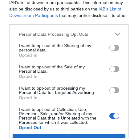
IAB’s list of downstream participants. This information may
ostravské zahradě také papoušci nalezli dočasné útočiště. V
tiskové zprávě na
webu
celníků to oznámila mluvčí Celní správy ČR
also be disclosed by us to third parties on the
IAB’s List of
Martina Kaňková. Případem se zabývá policie.
Downstream Participants
that may further disclose it to other
third parties.
Island vyhostí aktivisty bojující proti lovu velryb,
Personal Data Processing Opt Outs
pronásledovali velrybáře
5.8.2026 19:54 (
ČTK
)
I want to opt-out of the Sharing of my
Islandské úřady nařídily
personal data.
Opted In
vyhoštění 21 aktivistů
bojujících proti lovu velryb
poté, co minulý týden
I want to opt-out of the Sale of my
Personal Data.
pobřežní stráž s policií zabavily
Opted In
jejich loď, která pronásledovala velrybářské plavidlo. Pasažéři lodi
patřící nadaci kanadsko-amerického ekologického aktivisty Paula
I want to opt-out of processing my
Watsona jsou od té doby zadržováni v Reykjavíku. Sám Watson na
Personal Data for Targeted Advertising.
palubě nebyl. Píše o tom agentura AFP s odvoláním na islandskou
Opted In
policii.
I want to opt-out of Collection, Use,
Retention, Sale, and/or Sharing of my
Záchranná stanice v Praze přijímá kvůli vedrům více
Personal Data that Is Unrelated with the
Purposes for which it was collected.
volně žijících zvířat
Opted Out
5.8.2026 17:40 | PRAHA (
ČTK
)
Kvůli vysokým letním