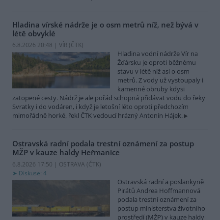
Hladina vírské nádrže je o osm metrů níž, než bývá v
létě obvyklé
6.8.2026 20:48 | VÍR (
ČTK
)
Hladina vodní nádrže Vír na
Žďársku je oproti běžnému
stavu v létě níž asi o osm
metrů. Z vody už vystoupaly i
kamenné obruby kdysi
zatopené cesty. Nádrž je ale pořád schopná přidávat vodu do řeky
Svratky i do vodáren, i když je letošní léto oproti předchozím
mimořádně horké, řekl ČTK vedoucí hrázný Antonín Hájek.
Ostravská radní podala trestní oznámení za postup
MŽP v kauze haldy Heřmanice
6.8.2026 17:50 | OSTRAVA (
ČTK
)
Diskuse: 4
Ostravská radní a poslankyně
Pirátů Andrea Hoffmannová
podala trestní oznámení za
postup ministerstva životního
prostředí (MŽP) v kauze haldy