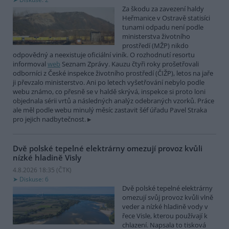
Za škodu za zavezení haldy
Heřmanice v Ostravě statisíci
tunami odpadu není podle
ministerstva životního
prostředí (MŽP) nikdo
odpovědný a neexistuje oficiální viník. O rozhodnutí resortu
informoval
web
Seznam Zprávy. Kauzu čtyři roky prošetřovali
odborníci z České inspekce životního prostředí (ČIŽP), letos na jaře
ji převzalo ministerstvo. Ani po letech vyšetřování nebylo podle
webu známo, co přesně se v haldě skrývá, inspekce si proto loni
objednala sérii vrtů a následných analýz odebraných vzorků. Práce
ale měl podle webu minulý měsíc zastavit šéf úřadu Pavel Straka
pro jejich nadbytečnost.
Dvě polské tepelné elektrárny omezují provoz kvůli
nízké hladině Visly
4.8.2026 18:35 (
ČTK
)
Diskuse: 6
Dvě polské tepelné elektrárny
omezují svůj provoz kvůli vlně
veder a nízké hladině vody v
řece Visle, kterou používají k
chlazení. Napsala to tisková