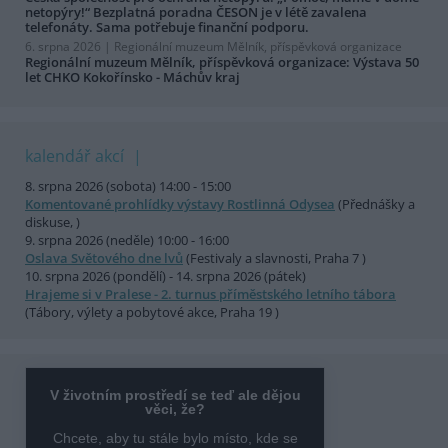
netopýry!“ Bezplatná poradna ČESON je v létě zavalena
telefonáty. Sama potřebuje finanční podporu.
6. srpna 2026 |
Regionální muzeum Mělník, příspěvková organizace
Regionální muzeum Mělník, příspěvková organizace: Výstava 50
let CHKO Kokořínsko - Máchův kraj
kalendář akcí
8. srpna 2026 (sobota) 14:00 - 15:00
Komentované prohlídky výstavy Rostlinná Odysea
(Přednášky a
diskuse, )
9. srpna 2026 (neděle) 10:00 - 16:00
Oslava Světového dne lvů
(Festivaly a slavnosti, Praha 7 )
10. srpna 2026 (pondělí) - 14. srpna 2026 (pátek)
Hrajeme si v Pralese - 2. turnus příměstského letního tábora
(Tábory, výlety a pobytové akce, Praha 19 )