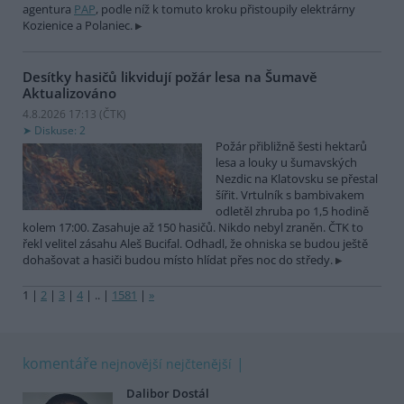
agentura
PAP
, podle níž k tomuto kroku přistoupily elektrárny
Kozienice a Polaniec.
Desítky hasičů likvidují požár lesa na Šumavě
Aktualizováno
4.8.2026 17:13 (
ČTK
)
Diskuse: 2
Požár přibližně šesti hektarů
lesa a louky u šumavských
Nezdic na Klatovsku se přestal
šířit. Vrtulník s bambivakem
odletěl zhruba po 1,5 hodině
kolem 17:00. Zasahuje až 150 hasičů. Nikdo nebyl zraněn. ČTK to
řekl velitel zásahu Aleš Bucifal. Odhadl, že ohniska se budou ještě
dohašovat a hasiči budou místo hlídat přes noc do středy.
1
|
2
|
3
|
4
|
..
|
1581
|
»
komentáře
nejnovější
nejčtenější
Dalibor Dostál