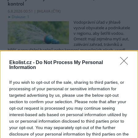
kontrol
6.8.2026 00:51 | JIHLAVA (
ČTK
)
Diskuse: 1
Vodoprávní úřad v Jihlavě
vyzval obyvatele a podnikatele
v regionu, aby šetřili vodou.
Omezit mají zejména mytí aut,
zalévání zahrad, trávníků a
hřišť, napouštění bazénů nebo kropení zpevněných ploch, uvedl
mluvčí radnice Radovan Daněk. Úřad podle něj bude víc
kontrolovat povolené odběry. Výzva k šetření vodou platí pro
Ekolist.cz -
Do Not Process My Personal
všechny obce spadající pod Jihlavu jako obec s rozšířenou
Information
působností.
If you wish to opt-out of the sale, sharing to third parties, or
processing of your personal or sensitive information for
Celníci odhalili gang překupníků papoušků, zajistili
stovku ptáků
targeted advertising by us, please use the below opt-out
section to confirm your selection. Please note that after your
5.8.2026 20:13 (
ČTK
)
Celníci odhalili gang
opt-out request is processed you may continue seeing
překupníků chráněných druhů
interest-based ads based on personal information utilized by
papoušků působící v několika
us or personal information disclosed to third parties prior to
krajích a zajistili asi stovku
your opt-out. You may separately opt-out of the further
ptáků. S odchytem a
disclosure of your personal information by third parties on the
zajištěním zvířat celníkům pomohly zoo v Praze, Zlíně a Ostravě. V