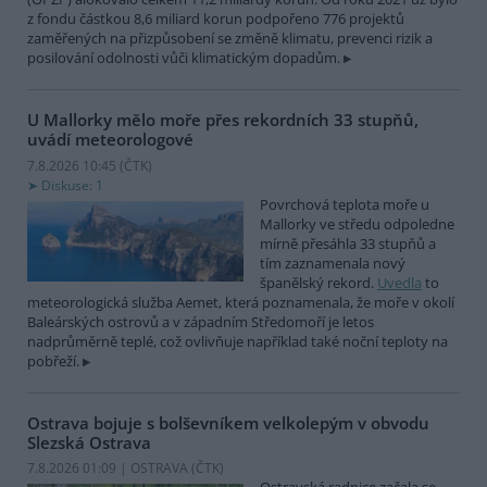
z fondu částkou 8,6 miliard korun podpořeno 776 projektů
zaměřených na přizpůsobení se změně klimatu, prevenci rizik a
posilování odolnosti vůči klimatickým dopadům.
U Mallorky mělo moře přes rekordních 33 stupňů,
uvádí meteorologové
7.8.2026 10:45 (
ČTK
)
Diskuse: 1
Povrchová teplota moře u
Mallorky ve středu odpoledne
mírně přesáhla 33 stupňů a
tím zaznamenala nový
španělský rekord.
Uvedla
to
meteorologická služba Aemet, která poznamenala, že moře v okolí
Baleárských ostrovů a v západním Středomoří je letos
nadprůměrně teplé, což ovlivňuje například také noční teploty na
pobřeží.
Ostrava bojuje s bolševníkem velkolepým v obvodu
Slezská Ostrava
7.8.2026 01:09 | OSTRAVA (
ČTK
)