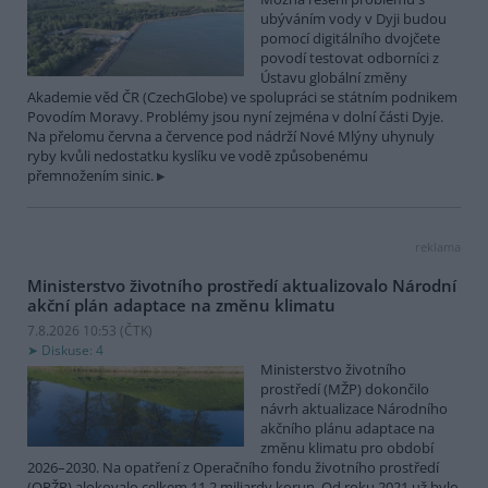
ubýváním vody v Dyji budou
pomocí digitálního dvojčete
povodí testovat odborníci z
Ústavu globální změny
Akademie věd ČR (CzechGlobe) ve spolupráci se státním podnikem
Povodím Moravy. Problémy jsou nyní zejména v dolní části Dyje.
Na přelomu června a července pod nádrží Nové Mlýny uhynuly
ryby kvůli nedostatku kyslíku ve vodě způsobenému
přemnožením sinic.
reklama
Ministerstvo životního prostředí aktualizovalo Národní
akční plán adaptace na změnu klimatu
7.8.2026 10:53 (
ČTK
)
Diskuse: 4
Ministerstvo životního
prostředí (MŽP) dokončilo
návrh aktualizace Národního
akčního plánu adaptace na
změnu klimatu pro období
2026–2030. Na opatření z Operačního fondu životního prostředí
(OPŽP) alokovalo celkem 11,2 miliardy korun. Od roku 2021 už bylo