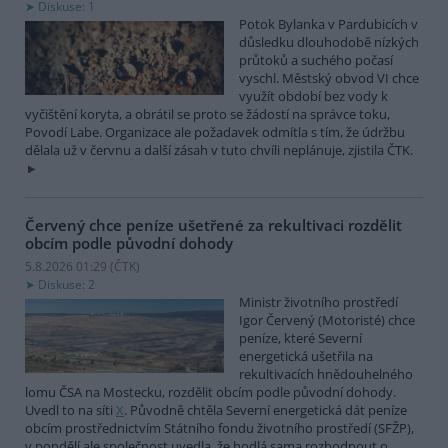
Diskuse: 1
Potok Bylanka v Pardubicích v
důsledku dlouhodobě nízkých
průtoků a suchého počasí
vyschl. Městský obvod VI chce
využít období bez vody k
vyčištění koryta, a obrátil se proto se žádostí na správce toku,
Povodí Labe. Organizace ale požadavek odmítla s tím, že údržbu
dělala už v červnu a další zásah v tuto chvíli neplánuje, zjistila ČTK.
Červený chce peníze ušetřené za rekultivaci rozdělit
obcím podle původní dohody
5.8.2026 01:29 (
ČTK
)
Diskuse: 2
Ministr životního prostředí
Igor Červený (Motoristé) chce
peníze, které Severní
energetická ušetřila na
rekultivacích hnědouhelného
lomu ČSA na Mostecku, rozdělit obcím podle původní dohody.
Uvedl to na síti
X
. Původně chtěla Severní energetická dát peníze
obcím prostřednictvím Státního fondu životního prostředí (SFŽP),
v pondělí ale společnost uvedla, že hodlá sama rozhodnout o