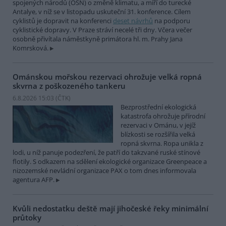
spojených národů (OSN) o změně klimatu, a míří do turecké
Antalye, v níž se v listopadu uskuteční 31. konference. Cílem
cyklistů je dopravit na konferenci
deset návrhů
na podporu
cyklistické dopravy. V Praze stráví necelé tři dny. Včera večer
osobně přivítala náměstkyně primátora hl. m. Prahy Jana
Komrsková.
Ománskou mořskou rezervaci ohrožuje velká ropná
skvrna z poškozeného tankeru
6.8.2026 15:03 (
ČTK
)
Bezprostřední ekologická
katastrofa ohrožuje přírodní
rezervaci v Ománu, v jejíž
blízkosti se rozšířila velká
ropná skvrna. Ropa unikla z
lodi, u níž panuje podezření, že patří do takzvané ruské stínové
flotily. S odkazem na sdělení ekologické organizace Greenpeace a
nizozemské nevládní organizace PAX o tom dnes informovala
agentura AFP.
Kvůli nedostatku deště mají jihočeské řeky minimální
průtoky