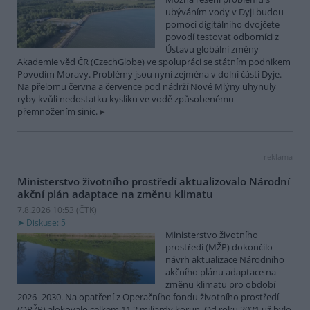
ubýváním vody v Dyji budou
pomocí digitálního dvojčete
povodí testovat odborníci z
Ústavu globální změny
Akademie věd ČR (CzechGlobe) ve spolupráci se státním podnikem
Povodím Moravy. Problémy jsou nyní zejména v dolní části Dyje.
Na přelomu června a července pod nádrží Nové Mlýny uhynuly
ryby kvůli nedostatku kyslíku ve vodě způsobenému
přemnožením sinic.
reklama
Ministerstvo životního prostředí aktualizovalo Národní
akční plán adaptace na změnu klimatu
7.8.2026 10:53 (
ČTK
)
Diskuse: 5
Ministerstvo životního
prostředí (MŽP) dokončilo
návrh aktualizace Národního
akčního plánu adaptace na
změnu klimatu pro období
2026–2030. Na opatření z Operačního fondu životního prostředí
(OPŽP) alokovalo celkem 11,2 miliardy korun. Od roku 2021 už bylo