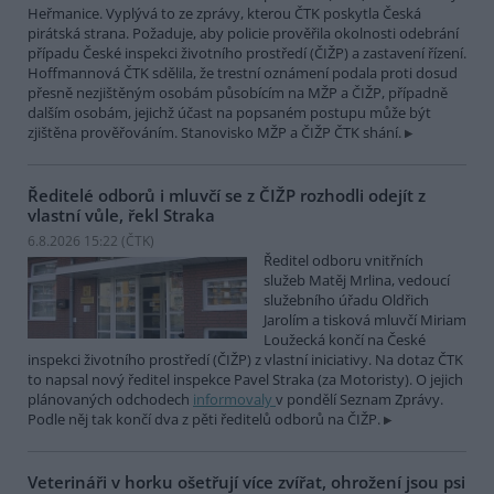
Heřmanice. Vyplývá to ze zprávy, kterou ČTK poskytla Česká
pirátská strana. Požaduje, aby policie prověřila okolnosti odebrání
případu České inspekci životního prostředí (ČIŽP) a zastavení řízení.
Hoffmannová ČTK sdělila, že trestní oznámení podala proti dosud
přesně nezjištěným osobám působícím na MŽP a ČIŽP, případně
dalším osobám, jejichž účast na popsaném postupu může být
zjištěna prověřováním. Stanovisko MŽP a ČIŽP ČTK shání.
Ředitelé odborů i mluvčí se z ČIŽP rozhodli odejít z
vlastní vůle, řekl Straka
6.8.2026 15:22 (
ČTK
)
Ředitel odboru vnitřních
služeb Matěj Mrlina, vedoucí
služebního úřadu Oldřich
Jarolím a tisková mluvčí Miriam
Loužecká končí na České
inspekci životního prostředí (ČIŽP) z vlastní iniciativy. Na dotaz ČTK
to napsal nový ředitel inspekce Pavel Straka (za Motoristy). O jejich
plánovaných odchodech
informovaly
v pondělí Seznam Zprávy.
Podle něj tak končí dva z pěti ředitelů odborů na ČIŽP.
Veterináři v horku ošetřují více zvířat, ohrožení jsou psi