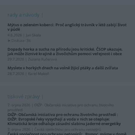
rady a návody
Mýtus o zeleném koberci: Proč anglický trávník v létě zabíjí život
v půdě
4.8.2026 | Jan Skala
Diskuse: 34
Dopady horka a sucha na přírodu jsou kritické. ČSOP ukazuje,
jak může žíznivé krajině a živočichům pomoci veřejnost i obce
29.7.2026 | Zuzana Kučerová
Myslete v horkých dnech na volně žijící ptáky a další zvířata
28.7.2026 | Karel Makoň
tiskové zprávy
7. srpna 2026 |
OIŽP- Občanská iniciativa pro ochranu životního
prostředí
OIŽP- Občanská iniciativa pro ochranu životního prostředí :
OIŽP: Evropské řeky vysychají a voda v nich se otepluje:
Klimatická krize odhaluje zásadní slabinu jaderné energetiky
7. srpna 2026 |
Česká společnost pro ochranu netopýrů
Česká společnost pro ochranu netopýrů: „Pomoc, máme v domě