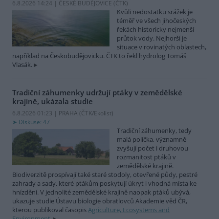
6.8.2026 14:24 | ČESKÉ BUDĚJOVICE (
ČTK
)
Kvůli nedostatku srážek je
téměř ve všech jihočeských
řekách historicky nejmenší
průtok vody. Nejhorší je
situace v rovinatých oblastech,
například na Českobudějovicku. ČTK to řekl hydrolog Tomáš
Vlasák.
Tradiční záhumenky udržují ptáky v zemědělské
krajině, ukázala studie
6.8.2026 01:23 | PRAHA (
ČTK/Ekolist
)
Diskuse: 47
Tradiční záhumenky, tedy
malá políčka, významně
zvyšují počet i druhovou
rozmanitost ptáků v
zemědělské krajině.
Biodiverzitě prospívají také staré stodoly, otevřené půdy, pestré
zahrady a sady, které ptákům poskytují úkryt i vhodná místa ke
hnízdění. V jednolité zemědělské krajině naopak ptáků ubývá,
ukazuje studie Ústavu biologie obratlovců Akademie věd ČR,
kterou publikoval časopis
Agriculture, Ecosystems and
Environment
.