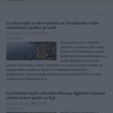
reklama
Za úhyn raků a ryb v rybníce na Chrudimsku může
nedostatek kyslíku ve vodě
7.8.2026 14:05 | CTĚTÍN (
ČTK
)
Diskuse: 1
Úhyn raků a ryb v Horním
rybníce u Vranova, části obce
Ctětín na Chrudimsku, má na
svědomí nedostatek kyslíku ve
vodě. Způsobilo ho horké
počasí s minimem srážek. Podezření na otravu modrou skalicí se
nepotvrdilo, uvedla na dotaz ČTK ředitelka oblastního
inspektorátu České inspekce životního prostředí (ČIŽP) v Hradci
Králové Jana Štěpánková.
CzechGlobe bude s Povodím Moravy digitálně testovat
možná řešení potíží na Dyji
7.8.2026 11:34 | BRNO (
ČTK
)
Diskuse: 2
Možná řešení problémů s