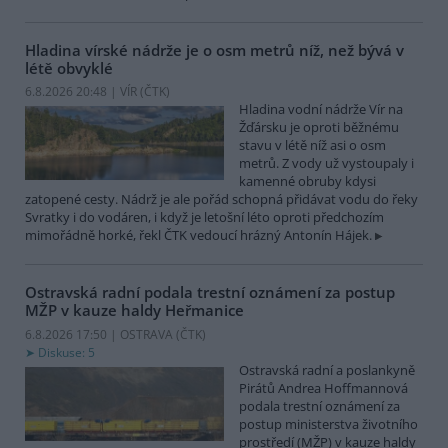
Hladina vírské nádrže je o osm metrů níž, než bývá v
létě obvyklé
6.8.2026 20:48 | VÍR (
ČTK
)
Hladina vodní nádrže Vír na
Žďársku je oproti běžnému
stavu v létě níž asi o osm
metrů. Z vody už vystoupaly i
kamenné obruby kdysi
zatopené cesty. Nádrž je ale pořád schopná přidávat vodu do řeky
Svratky i do vodáren, i když je letošní léto oproti předchozím
mimořádně horké, řekl ČTK vedoucí hrázný Antonín Hájek.
Ostravská radní podala trestní oznámení za postup
MŽP v kauze haldy Heřmanice
6.8.2026 17:50 | OSTRAVA (
ČTK
)
Diskuse: 5
Ostravská radní a poslankyně
Pirátů Andrea Hoffmannová
podala trestní oznámení za
postup ministerstva životního
prostředí (MŽP) v kauze haldy