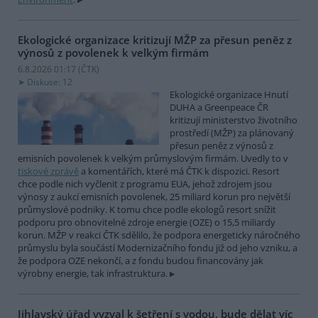
Ekologické organizace kritizují MŽP za přesun peněz z
výnosů z povolenek k velkým firmám
6.8.2026 01:17 (
ČTK
)
Diskuse: 12
Ekologické organizace Hnutí
DUHA a Greenpeace ČR
kritizují ministerstvo životního
prostředí (MŽP) za plánovaný
přesun peněz z výnosů z
emisních povolenek k velkým průmyslovým firmám. Uvedly to v
tiskové zprávě
a komentářích, které má ČTK k dispozici. Resort
chce podle nich vyčlenit z programu EUA, jehož zdrojem jsou
výnosy z aukcí emisních povolenek, 25 miliard korun pro největší
průmyslové podniky. K tomu chce podle ekologů resort snížit
podporu pro obnovitelné zdroje energie (OZE) o 15,5 miliardy
korun. MŽP v reakci ČTK sdělilo, že podpora energeticky náročného
průmyslu byla součástí Modernizačního fondu již od jeho vzniku, a
že podpora OZE nekončí, a z fondu budou financovány jak
výrobny energie, tak infrastruktura.
Jihlavský úřad vyzval k šetření s vodou, bude dělat víc