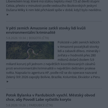
Libereckém kraji, které má stálou teplotu mezi 7,5 až devíti stupni
Celsia, přesto v minulosti podle vedoucího Bozkovských jeskyní
Dušana Milky k nim lidé přicházeli spíše v době, když bylo nevlídno.
V pěti zemích Amazonie zatkli stovky lidí kvůli
environmentální kriminalitě
5.8.2026 10:34 | BOGOTÁ (
ČTK
)
Policisté v pěti zemích ležících
v Amazonii pozatýkali stovky
lidí a zabavili dřevo, minerály i
zvířata v hodnotě přes 280
milionů dolarů (kolem 5,9
miliard korun) při jednom z největších koordinovaných zásahů
proti environmentální kriminalitě v největším deštném pralese
světa. Napsala to agentura AP, podle níž se do operace nazvané
Zelený štít 2026 zapojily Bolívie, Brazílie, Kolumbie, Ekvádor a Peru.
Potok Bylanka v Pardubicích vyschl. Městský obvod
chce, aby Povodí Labe vyčistilo koryto
5.8.2026 10:26 | PARDUBICE (
ČTK
)