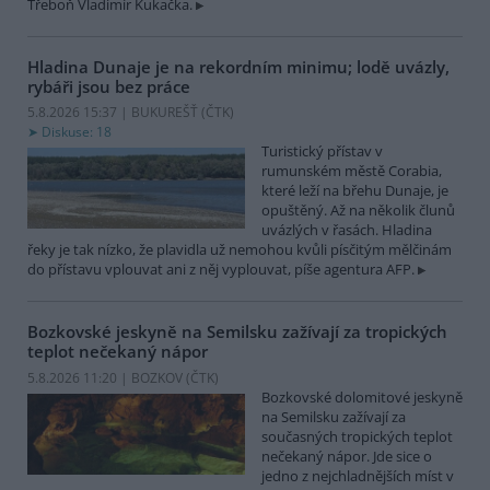
Třeboň Vladimír Kukačka.
Hladina Dunaje je na rekordním minimu; lodě uvázly,
rybáři jsou bez práce
5.8.2026 15:37 | BUKUREŠŤ (
ČTK
)
Diskuse: 18
Turistický přístav v
rumunském městě Corabia,
které leží na břehu Dunaje, je
opuštěný. Až na několik člunů
uvázlých v řasách. Hladina
řeky je tak nízko, že plavidla už nemohou kvůli písčitým mělčinám
do přístavu vplouvat ani z něj vyplouvat, píše agentura AFP.
Bozkovské jeskyně na Semilsku zažívají za tropických
teplot nečekaný nápor
5.8.2026 11:20 | BOZKOV (
ČTK
)
Bozkovské dolomitové jeskyně
na Semilsku zažívají za
současných tropických teplot
nečekaný nápor. Jde sice o
jedno z nejchladnějších míst v