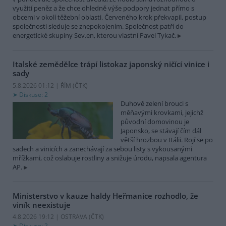
využití peněz a že chce ohledně výše podpory jednat přímo s
obcemi v okolí těžební oblasti. Červeného krok překvapil, postup
společnosti sleduje se znepokojením. Společnost patří do
energetické skupiny Sev.en, kterou vlastní Pavel Tykač.
Italské zemědělce trápí listokaz japonský ničící vinice i
sady
5.8.2026 01:12 | ŘÍM (
ČTK
)
Diskuse: 2
Duhově zelení brouci s
měňavými krovkami, jejichž
původní domovinou je
Japonsko, se stávají čím dál
větší hrozbou v Itálii. Rojí se po
sadech a vinicích a zanechávají za sebou listy s vykousanými
mřížkami, což oslabuje rostliny a snižuje úrodu, napsala agentura
AP.
Ministerstvo v kauze haldy Heřmanice rozhodlo, že
viník neexistuje
4.8.2026 19:12 | OSTRAVA (
ČTK
)
Diskuse: 2