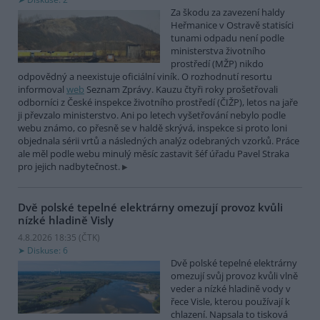
Za škodu za zavezení haldy
Heřmanice v Ostravě statisíci
tunami odpadu není podle
ministerstva životního
prostředí (MŽP) nikdo
odpovědný a neexistuje oficiální viník. O rozhodnutí resortu
informoval
web
Seznam Zprávy. Kauzu čtyři roky prošetřovali
odborníci z České inspekce životního prostředí (ČIŽP), letos na jaře
ji převzalo ministerstvo. Ani po letech vyšetřování nebylo podle
webu známo, co přesně se v haldě skrývá, inspekce si proto loni
objednala sérii vrtů a následných analýz odebraných vzorků. Práce
ale měl podle webu minulý měsíc zastavit šéf úřadu Pavel Straka
pro jejich nadbytečnost.
Dvě polské tepelné elektrárny omezují provoz kvůli
nízké hladině Visly
4.8.2026 18:35 (
ČTK
)
Diskuse: 6
Dvě polské tepelné elektrárny
omezují svůj provoz kvůli vlně
veder a nízké hladině vody v
řece Visle, kterou používají k
chlazení. Napsala to tisková