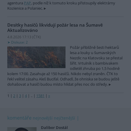
agentura
PAP
, podle níž k tomuto kroku přistoupily elektrárny
Kozienice a Polaniec.
Desítky hasičů likvidují požár lesa na Šumavě
Aktualizováno
4.8.2026 17:13 (
ČTK
)
Diskuse: 2
Požár přibližně šesti hektarů
lesa a louky u šumavských
Nezdic na Klatovsku se přestal
šířit. Vrtulník s bambivakem
odletěl zhruba po 1,5 hodině
kolem 17:00. Zasahuje až 150 hasičů. Nikdo nebyl zraněn. ČTK to
řekl velitel zásahu Aleš Bucifal. Odhadl, že ohniska se budou ještě
dohašovat a hasiči budou místo hlídat přes noc do středy.
1
|
2
|
3
|
4
|
..
|
1581
|
»
komentáře
nejnovější
nejčtenější
Dalibor Dostál