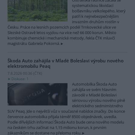
Ostravská radnice začala se
systematickou likvidací
bolševníku velkolepého, který
patří k nejnebezpečnějším
invazním druhům rostlin v
Česku. Práce na lesních pozemcích podél Trnkovecké ulice ve
Slezské Ostravě letos vyjdou na více než 66 000 korun. Město
kombinuje chemické i mechanické metody, řekla ČTK mluvčí
magistrátu Gabriela Pokorná.
Škoda Auto zahájila v Mladé Boleslavi výrobu nového
elektromobilu Peaq
7.8.2026 00:36 (
ČTK
)
Diskuse: 1
Automobilka Škoda Auto
zahájila ve svém hlavním
závodě v Mladé Boleslavi
sériovou výrobu nového plně
elektrického sedmimístného
SUV Peaq. Jde o největší vůz v současné nabídce značky. Do konce
července automobilka přijala téměř 8500 objednávek, uvedla.
Podle dřívějších informací Škoda Auto bude cena nového modelu
na českém trhu začínat na 1,15 milionu korun, k prvním
zákazníkům se dostane na přelomu roku.