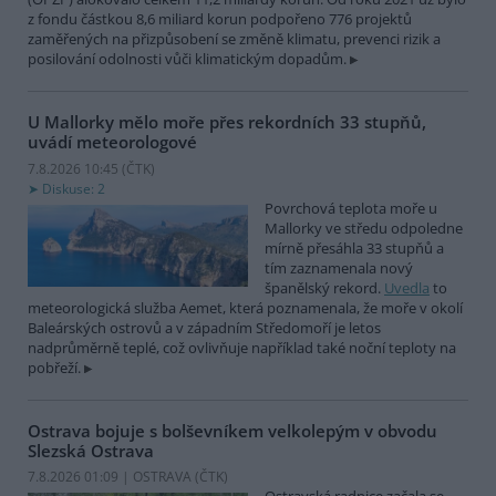
z fondu částkou 8,6 miliard korun podpořeno 776 projektů
zaměřených na přizpůsobení se změně klimatu, prevenci rizik a
posilování odolnosti vůči klimatickým dopadům.
U Mallorky mělo moře přes rekordních 33 stupňů,
uvádí meteorologové
7.8.2026 10:45 (
ČTK
)
Diskuse: 2
Povrchová teplota moře u
Mallorky ve středu odpoledne
mírně přesáhla 33 stupňů a
tím zaznamenala nový
španělský rekord.
Uvedla
to
meteorologická služba Aemet, která poznamenala, že moře v okolí
Baleárských ostrovů a v západním Středomoří je letos
nadprůměrně teplé, což ovlivňuje například také noční teploty na
pobřeží.
Ostrava bojuje s bolševníkem velkolepým v obvodu
Slezská Ostrava
7.8.2026 01:09 | OSTRAVA (
ČTK
)