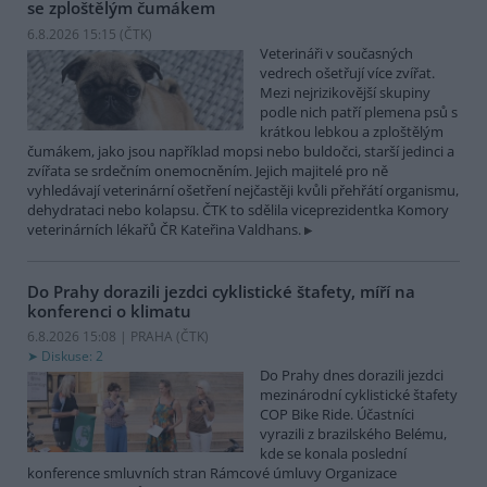
se zploštělým čumákem
6.8.2026 15:15 (
ČTK
)
Veterináři v současných
vedrech ošetřují více zvířat.
Mezi nejrizikovější skupiny
podle nich patří plemena psů s
krátkou lebkou a zploštělým
čumákem, jako jsou například mopsi nebo buldočci, starší jedinci a
zvířata se srdečním onemocněním. Jejich majitelé pro ně
vyhledávají veterinární ošetření nejčastěji kvůli přehřátí organismu,
dehydrataci nebo kolapsu. ČTK to sdělila viceprezidentka Komory
veterinárních lékařů ČR Kateřina Valdhans.
Do Prahy dorazili jezdci cyklistické štafety, míří na
konferenci o klimatu
6.8.2026 15:08 | PRAHA (
ČTK
)
Diskuse: 2
Do Prahy dnes dorazili jezdci
mezinárodní cyklistické štafety
COP Bike Ride. Účastníci
vyrazili z brazilského Belému,
kde se konala poslední
konference smluvních stran Rámcové úmluvy Organizace