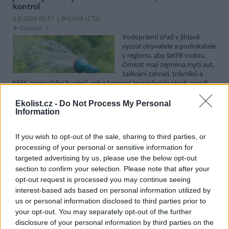
kontrol
6.8.2026 00:51 | JIHLAVA (
ČTK
)
Diskuse: 1
Vodoprávní úřad v Jihlavě
vyzval obyvatele a podnikatele
v regionu, aby šetřili vodou.
Omezit mají zejména mytí aut,
zalévání zahrad, trávníků a
hřišť, napouštění bazénů nebo kropení zpevněných ploch, uvedl
mluvčí radnice Radovan Daněk. Úřad podle něj bude víc
kontrolovat povolené odběry. Výzva k šetření vodou platí pro
Ekolist.cz -
Do Not Process My Personal
všechny obce spadající pod Jihlavu jako obec s rozšířenou
Information
působností.
If you wish to opt-out of the sale, sharing to third parties, or
processing of your personal or sensitive information for
Celníci odhalili gang překupníků papoušků, zajistili
stovku ptáků
targeted advertising by us, please use the below opt-out
section to confirm your selection. Please note that after your
5.8.2026 20:13 (
ČTK
)
Celníci odhalili gang
opt-out request is processed you may continue seeing
překupníků chráněných druhů
interest-based ads based on personal information utilized by
papoušků působící v několika
us or personal information disclosed to third parties prior to
krajích a zajistili asi stovku
your opt-out. You may separately opt-out of the further
ptáků. S odchytem a
disclosure of your personal information by third parties on the
zajištěním zvířat celníkům pomohly zoo v Praze, Zlíně a Ostravě. V