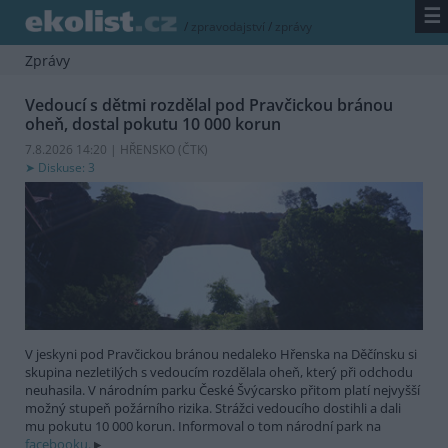
☰
/
zpravodajství
/
zprávy
Zprávy
Vedoucí s dětmi rozdělal pod Pravčickou bránou
oheň, dostal pokutu 10 000 korun
7.8.2026 14:20 | HŘENSKO (
ČTK
)
Diskuse: 3
V jeskyni pod Pravčickou bránou nedaleko Hřenska na Děčínsku si
skupina nezletilých s vedoucím rozdělala oheň, který při odchodu
neuhasila. V národním parku České Švýcarsko přitom platí nejvyšší
možný stupeň požárního rizika. Strážci vedoucího dostihli a dali
mu pokutu 10 000 korun. Informoval o tom národní park na
facebooku.