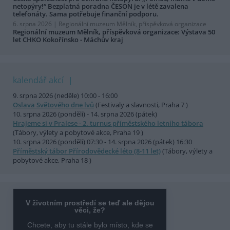
netopýry!“ Bezplatná poradna ČESON je v létě zavalena
telefonáty. Sama potřebuje finanční podporu.
6. srpna 2026 |
Regionální muzeum Mělník, příspěvková organizace
Regionální muzeum Mělník, příspěvková organizace: Výstava 50
let CHKO Kokořínsko - Máchův kraj
kalendář akcí
9. srpna 2026 (neděle) 10:00 - 16:00
Oslava Světového dne lvů
(Festivaly a slavnosti, Praha 7 )
10. srpna 2026 (pondělí) - 14. srpna 2026 (pátek)
Hrajeme si v Pralese - 2. turnus příměstského letního tábora
(Tábory, výlety a pobytové akce, Praha 19 )
10. srpna 2026 (pondělí) 07:30 - 14. srpna 2026 (pátek) 16:30
Příměstský tábor Přírodovědecké léto (8-11 let)
(Tábory, výlety a
pobytové akce, Praha 18 )