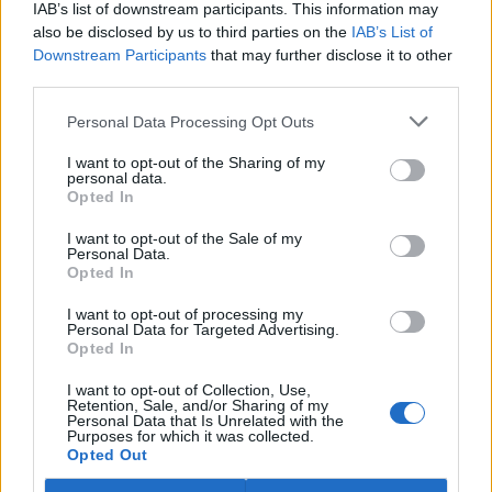
IAB’s list of downstream participants. This information may
ostravské zahradě také papoušci nalezli dočasné útočiště. V
tiskové zprávě na
webu
celníků to oznámila mluvčí Celní správy ČR
also be disclosed by us to third parties on the
IAB’s List of
Martina Kaňková. Případem se zabývá policie.
Downstream Participants
that may further disclose it to other
third parties.
Island vyhostí aktivisty bojující proti lovu velryb,
Personal Data Processing Opt Outs
pronásledovali velrybáře
5.8.2026 19:54 (
ČTK
)
I want to opt-out of the Sharing of my
Islandské úřady nařídily
personal data.
Opted In
vyhoštění 21 aktivistů
bojujících proti lovu velryb
poté, co minulý týden
I want to opt-out of the Sale of my
Personal Data.
pobřežní stráž s policií zabavily
Opted In
jejich loď, která pronásledovala velrybářské plavidlo. Pasažéři lodi
patřící nadaci kanadsko-amerického ekologického aktivisty Paula
I want to opt-out of processing my
Watsona jsou od té doby zadržováni v Reykjavíku. Sám Watson na
Personal Data for Targeted Advertising.
palubě nebyl. Píše o tom agentura AFP s odvoláním na islandskou
Opted In
policii.
I want to opt-out of Collection, Use,
Retention, Sale, and/or Sharing of my
Záchranná stanice v Praze přijímá kvůli vedrům více
Personal Data that Is Unrelated with the
Purposes for which it was collected.
volně žijících zvířat
Opted Out
5.8.2026 17:40 | PRAHA (
ČTK
)
Kvůli vysokým letním