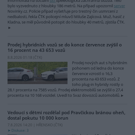
informovala na sociální
síti
Speleologická záchranná služba. Tělo
bylo vyzvednuto z hloubky 186 metrů. Na případ upozornil
server
Novinky.cz. Policie případ vyšetřuje pro trestný čin usmrcení z
nedbalosti, řekla ČTK policejní mluvčí Miluše Zajícová. Muž, hasič z
Kladna, se měl původně potopit do hloubky 40 metrů, zjistila ČTK.
Prodej hybridních vozů se do konce července zvýšil o
16 procent na 43 653 vozů
8.8.2026 01:18 (
ČTK
)
Prodej nových aut s hybridním
pohonem od ledna do konce
července vzrostl o 16,3
procenta na 43 653 vozů. Z
toho plug-in hybridy rostly o
28,1 procenta na 7585 vozů. Prodej elektromobilů se zvýšil o 27,4
procenta na 10 168 vozidel. Uvedl to Svaz dovozců automobilů.
Vedoucí s dětmi rozdělal pod Pravčickou bránou oheň,
dostal pokutu 10 000 korun
7.8.2026 14:20 | HŘENSKO (
ČTK
)
Diskuse: 3