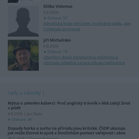
Eliška Vidomus
6.8.2026
Diskuse: 52
Klimatická krize není over. Vyzýváme vládu, aby
ji přestala ignorovat
Jiří Michalisko
6.8.2026
Diskuse: 19
Otevřený dopis ministerstvu průmyslu a
obchodu ohledně sanace odvalu Heřmanice
rady a návody
Mýtus o zeleném koberci: Proč anglický trávník v létě zabíjí život
v půdě
4.8.2026 | Jan Skala
Diskuse: 34
Dopady horka a sucha na přírodu jsou kritické. ČSOP ukazuje,
jak může žíznivé krajině a živočichům pomoci veřejnost i obce
29.7.2026 | Zuzana Kučerová