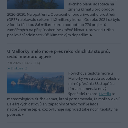
akčního plánu adaptace na
změnu klimatu pro období
2026–2030. Na opatření z Operačního fondu životního prostředí
(OPŽP) alokovalo celkem 11,2 miliardy korun. Od roku 2021 už bylo
z fondu částkou 8,6 miliard korun podpořeno 776 projektů
zaměřených na přizpůsobení se změně klimatu, prevenci rizik a
posilování odolnosti vůči klimatickým dopadům.
U Mallorky mělo moře přes rekordních 33 stupňů,
uvádí meteorologové
7.8.2026 10:45 (
ČTK
)
Diskuse: 2
Povrchová teplota moře u
Mallorky ve středu odpoledne
mírně přesáhla 33 stupňů a
tím zaznamenala nový
španělský rekord.
Uvedla
to
meteorologická služba Aemet, která poznamenala, že moře v okolí
Baleárských ostrovů a v západním Středomoří je letos
nadprůměrně teplé, což ovlivňuje například také noční teploty na
pobřeží.