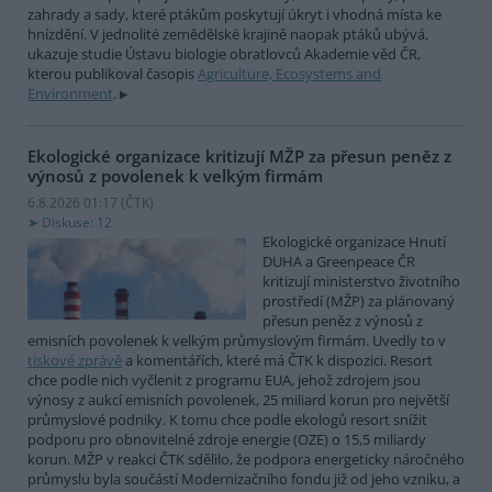
zahrady a sady, které ptákům poskytují úkryt i vhodná místa ke
hnízdění. V jednolité zemědělské krajině naopak ptáků ubývá,
ukazuje studie Ústavu biologie obratlovců Akademie věd ČR,
kterou publikoval časopis
Agriculture, Ecosystems and
Environment
.
Ekologické organizace kritizují MŽP za přesun peněz z
výnosů z povolenek k velkým firmám
6.8.2026 01:17 (
ČTK
)
Diskuse: 12
Ekologické organizace Hnutí
DUHA a Greenpeace ČR
kritizují ministerstvo životního
prostředí (MŽP) za plánovaný
přesun peněz z výnosů z
emisních povolenek k velkým průmyslovým firmám. Uvedly to v
tiskové zprávě
a komentářích, které má ČTK k dispozici. Resort
chce podle nich vyčlenit z programu EUA, jehož zdrojem jsou
výnosy z aukcí emisních povolenek, 25 miliard korun pro největší
průmyslové podniky. K tomu chce podle ekologů resort snížit
podporu pro obnovitelné zdroje energie (OZE) o 15,5 miliardy
korun. MŽP v reakci ČTK sdělilo, že podpora energeticky náročného
průmyslu byla součástí Modernizačního fondu již od jeho vzniku, a