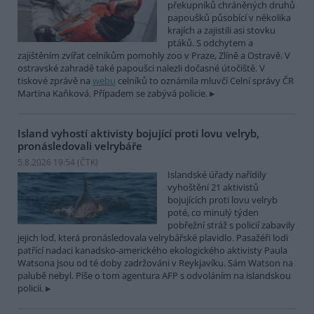
překupníků chráněných druhů
papoušků působící v několika
krajích a zajistili asi stovku
ptáků. S odchytem a
zajištěním zvířat celníkům pomohly zoo v Praze, Zlíně a Ostravě. V
ostravské zahradě také papoušci nalezli dočasné útočiště. V
tiskové zprávě na
webu
celníků to oznámila mluvčí Celní správy ČR
Martina Kaňková. Případem se zabývá policie.
Island vyhostí aktivisty bojující proti lovu velryb,
pronásledovali velrybáře
5.8.2026 19:54 (
ČTK
)
Islandské úřady nařídily
vyhoštění 21 aktivistů
bojujících proti lovu velryb
poté, co minulý týden
pobřežní stráž s policií zabavily
jejich loď, která pronásledovala velrybářské plavidlo. Pasažéři lodi
patřící nadaci kanadsko-amerického ekologického aktivisty Paula
Watsona jsou od té doby zadržováni v Reykjavíku. Sám Watson na
palubě nebyl. Píše o tom agentura AFP s odvoláním na islandskou
policii.