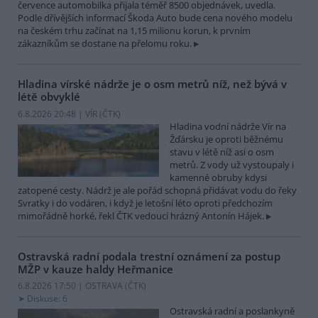
července automobilka přijala téměř 8500 objednávek, uvedla.
Podle dřívějších informací Škoda Auto bude cena nového modelu
na českém trhu začínat na 1,15 milionu korun, k prvním
zákazníkům se dostane na přelomu roku.
Hladina vírské nádrže je o osm metrů níž, než bývá v
létě obvyklé
6.8.2026 20:48 | VÍR (
ČTK
)
Hladina vodní nádrže Vír na
Žďársku je oproti běžnému
stavu v létě níž asi o osm
metrů. Z vody už vystoupaly i
kamenné obruby kdysi
zatopené cesty. Nádrž je ale pořád schopná přidávat vodu do řeky
Svratky i do vodáren, i když je letošní léto oproti předchozím
mimořádně horké, řekl ČTK vedoucí hrázný Antonín Hájek.
Ostravská radní podala trestní oznámení za postup
MŽP v kauze haldy Heřmanice
6.8.2026 17:50 | OSTRAVA (
ČTK
)
Diskuse: 6
Ostravská radní a poslankyně