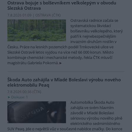
Ostrava bojuje s bolševníkem velkolepým v obvodu
Slezská Ostrava
7.8.2026 01:09 | OSTRAVA (
ČTK
)
Ostravská radnice začala se
systematickou likvidací
bolševníku velkolepého, který
patří k nejnebezpečnějším
invazním druhům rostlin v
Česku. Práce na lesních pozemcích podél Trnkovecké ulice ve
Slezské Ostravě letos vyjdou na více než 66 000 korun. Město
kombinuje chemické i mechanické metody, řekla ČTK mluvčí
magistrátu Gabriela Pokorná.
Škoda Auto zahájila v Mladé Boleslavi výrobu nového
elektromobilu Peaq
7.8.2026 00:36 (
ČTK
)
Diskuse: 1
Automobilka Škoda Auto
zahájila ve svém hlavním
závodě v Mladé Boleslavi
sériovou výrobu nového plně
elektrického sedmimístného
SUV Peaq. Jde o největší vůz v současné nabídce značky. Do konce