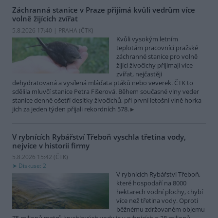
Záchranná stanice v Praze přijímá kvůli vedrům více
volně žijících zvířat
5.8.2026 17:40 | PRAHA (
ČTK
)
Kvůli vysokým letním
teplotám pracovníci pražské
záchranné stanice pro volně
žijící živočichy přijímají více
zvířat, nejčastěji
dehydratovaná a vysílená mláďata ptáků nebo veverek. ČTK to
sdělila mluvčí stanice Petra Fišerová. Během současné vlny veder
stanice denně ošetří desítky živočichů, při první letošní vlně horka
jich za jeden týden přijali rekordních 578.
V rybnících Rybářství Třeboň vyschla třetina vody,
nejvíce v historii firmy
5.8.2026 15:42 (
ČTK
)
Diskuse: 2
V rybnících Rybářství Třeboň,
které hospodaří na 8000
hektarech vodní plochy, chybí
více než třetina vody. Oproti
běžnému zdržovaném objemu