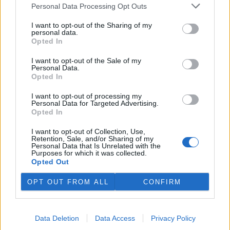
plánovaných odchodech
informovaly
v pondělí Seznam Zprávy.
Personal Data Processing Opt Outs
Podle něj tak končí dva z pěti ředitelů odborů na ČIŽP.
I want to opt-out of the Sharing of my
personal data.
Veterináři v horku ošetřují více zvířat, ohrožení jsou psi
Opted In
se zploštělým čumákem
6.8.2026 15:15 (
ČTK
)
I want to opt-out of the Sale of my
Personal Data.
Veterináři v současných
Opted In
vedrech ošetřují více zvířat.
Mezi nejrizikovější skupiny
I want to opt-out of processing my
podle nich patří plemena psů s
Personal Data for Targeted Advertising.
krátkou lebkou a zploštělým
Opted In
čumákem, jako jsou například mopsi nebo buldočci, starší jedinci a
zvířata se srdečním onemocněním. Jejich majitelé pro ně
I want to opt-out of Collection, Use,
vyhledávají veterinární ošetření nejčastěji kvůli přehřátí organismu,
Retention, Sale, and/or Sharing of my
dehydrataci nebo kolapsu. ČTK to sdělila viceprezidentka Komory
Personal Data that Is Unrelated with the
veterinárních lékařů ČR Kateřina Valdhans.
Purposes for which it was collected.
Opted Out
Do Prahy dorazili jezdci cyklistické štafety, míří na
OPT OUT FROM ALL
CONFIRM
konferenci o klimatu
6.8.2026 15:08 | PRAHA (
ČTK
)
Diskuse: 2
Data Deletion
Data Access
Privacy Policy
Do Prahy dnes dorazili jezdci