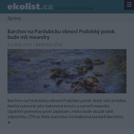
☰
/
zpravodajství
/
zprávy
Zprávy
Barchov na Pardubicku obnoví Podolský potok,
bude mít meandry
8.8.2026 18:53 | BARCHOV (
ČTK
)
Barchov na Pardubicku obnoví Podolský potok, který obcí protéká.
Nechá vybourat jeho betonové koryto a vytvoří meandry.
Opatření pomohou proti záplavám, místo bude sloužit také
odpočinku. ČTK to řekla starostka Iva Krebsová (za lepší Barchov).