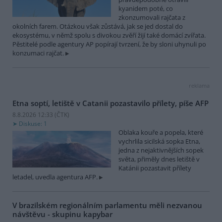
kyanidem poté, co
zkonzumovali rajčata z
okolních farem. Otázkou však zůstává, jak se jed dostal do
ekosystému, v němž spolu s divokou zvěří žijí také domácí zvířata.
Pěstitelé podle agentury AP popírají tvrzení, že by sloni uhynuli po
konzumaci rajčat.
reklama
Etna soptí, letiště v Catanii pozastavilo přílety, píše AFP
8.8.2026 12:33 (
ČTK
)
Diskuse: 1
Oblaka kouře a popela, které
vychrlila sicilská sopka Etna,
jedna z nejaktivnějších sopek
světa, přiměly dnes letiště v
Katánii pozastavit přílety
letadel, uvedla agentura AFP.
V brazilském regionálním parlamentu měli nezvanou
návštěvu - skupinu kapybar