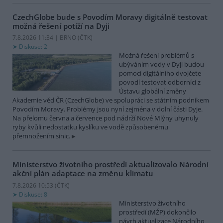
CzechGlobe bude s Povodím Moravy digitálně testovat
možná řešení potíží na Dyji
7.8.2026 11:34 | BRNO (
ČTK
)
Diskuse: 2
Možná řešení problémů s
ubýváním vody v Dyji budou
pomocí digitálního dvojčete
povodí testovat odborníci z
Ústavu globální změny
Akademie věd ČR (CzechGlobe) ve spolupráci se státním podnikem
Povodím Moravy. Problémy jsou nyní zejména v dolní části Dyje.
Na přelomu června a července pod nádrží Nové Mlýny uhynuly
ryby kvůli nedostatku kyslíku ve vodě způsobenému
přemnožením sinic.
Ministerstvo životního prostředí aktualizovalo Národní
akční plán adaptace na změnu klimatu
7.8.2026 10:53 (
ČTK
)
Diskuse: 8
Ministerstvo životního
prostředí (MŽP) dokončilo
návrh aktualizace Národního