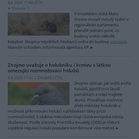
8.8.2026 11:40 (
ČTK
)
Diskuse: 1
V brazilském státě Mato
Grosso museli minulý týden v
regionálním parlamentu
přerušit jednání poté, co
budovy vniklo několik
kapybar. Skupina největších hlodavců světa do budovy
vstoupila
hlavním vchodem, informovala agentura AP.
Znojmo uvažuje o holubníku i krmivu s látkou
omezující rozmnožování holubů
8.8.2026 11:31 | ZNOJMO (
ČTK
)
Znojmo zjišťuje, jak snížit počty
holubů, jejichž trus škodí
památkám a trápí majitele
domů. Prověřuje možnost
zřídit městský holubník a
možnost přikrmování holubů s přídavkem látky proti
rozmnožování. S oběma metodami mají různá evropská města
zkušenosti. Podle starosty Františka Koudely (ODS) je třeba k
úspěšné regulaci holubí populace kombinovat více metod.