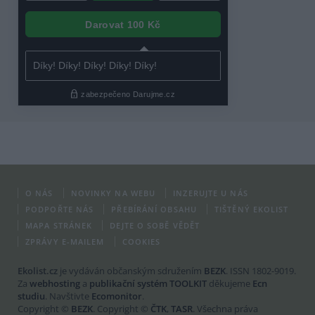
O NÁS
NOVINKY NA WEBU
INZERUJTE U NÁS
PODPOŘTE NÁS
PŘEBÍRÁNÍ OBSAHU
TIŠTĚNÝ EKOLIST
MAPA STRÁNEK
DEJTE O SOBĚ VĚDĚT
ZPRÁVY E-MAILEM
COOKIES
Ekolist.cz
je vydáván občanským sdružením
BEZK
. ISSN 1802-9019.
Za
webhosting
a
publikační systém TOOLKIT
děkujeme
Ecn
studiu
. Navštivte
Ecomonitor
.
Copyright ©
BEZK
. Copyright ©
ČTK
,
TASR
. Všechna práva