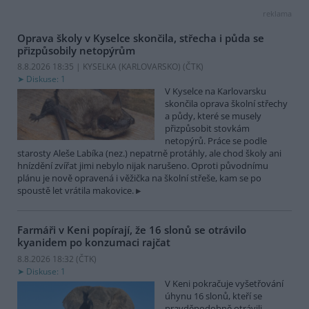
reklama
Oprava školy v Kyselce skončila, střecha i půda se
přizpůsobily netopýrům
8.8.2026 18:35 | KYSELKA (KARLOVARSKO) (
ČTK
)
Diskuse: 1
V Kyselce na Karlovarsku
skončila oprava školní střechy
a půdy, které se musely
přizpůsobit stovkám
netopýrů. Práce se podle
starosty Aleše Labíka (nez.) nepatrně protáhly, ale chod školy ani
hnízdění zvířat jimi nebylo nijak narušeno. Oproti původnímu
plánu je nově opravená i věžička na školní střeše, kam se po
spoustě let vrátila makovice.
Farmáři v Keni popírají, že 16 slonů se otrávilo
kyanidem po konzumaci rajčat
8.8.2026 18:32 (
ČTK
)
Diskuse: 1
V Keni pokračuje vyšetřování
úhynu 16 slonů, kteří se
pravděpodobně otrávili