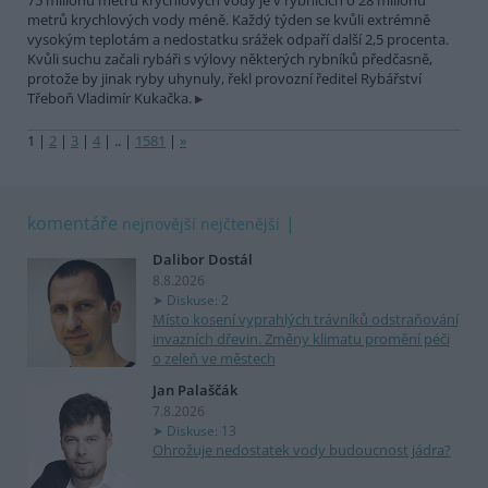
75 milionů metrů krychlových vody je v rybnících o 28 milionů
metrů krychlových vody méně. Každý týden se kvůli extrémně
vysokým teplotám a nedostatku srážek odpaří další 2,5 procenta.
Kvůli suchu začali rybáři s výlovy některých rybníků předčasně,
protože by jinak ryby uhynuly, řekl provozní ředitel Rybářství
Třeboň Vladimír Kukačka.
1
|
2
|
3
|
4
|
..
|
1581
|
»
komentáře
nejnovější
nejčtenější
Dalibor Dostál
8.8.2026
Diskuse: 2
Místo kosení vyprahlých trávníků odstraňování
invazních dřevin. Změny klimatu promění péči
o zeleň ve městech
Jan Palaščák
7.8.2026
Diskuse: 13
Ohrožuje nedostatek vody budoucnost jádra?