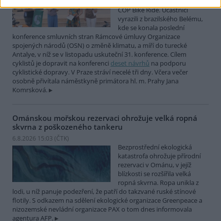
mezinárodní cyklistické štafety
COP Bike Ride. Účastníci
vyrazili z brazilského Belému,
kde se konala poslední
konference smluvních stran Rámcové úmluvy Organizace
spojených národů (OSN) o změně klimatu, a míří do turecké
Antalye, v níž se v listopadu uskuteční 31. konference. Cílem
cyklistů je dopravit na konferenci
deset návrhů
na podporu
cyklistické dopravy. V Praze stráví necelé tři dny. Včera večer
osobně přivítala náměstkyně primátora hl. m. Prahy Jana
Komrsková.
Ománskou mořskou rezervaci ohrožuje velká ropná
skvrna z poškozeného tankeru
6.8.2026 15:03 (
ČTK
)
Bezprostřední ekologická
katastrofa ohrožuje přírodní
rezervaci v Ománu, v jejíž
blízkosti se rozšířila velká
ropná skvrna. Ropa unikla z
lodi, u níž panuje podezření, že patří do takzvané ruské stínové
flotily. S odkazem na sdělení ekologické organizace Greenpeace a
nizozemské nevládní organizace PAX o tom dnes informovala
agentura AFP.