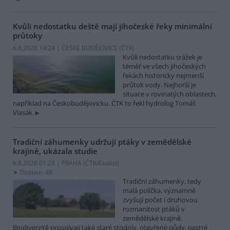
Kvůli nedostatku deště mají jihočeské řeky minimální
průtoky
6.8.2026 14:24 | ČESKÉ BUDĚJOVICE (
ČTK
)
Kvůli nedostatku srážek je
téměř ve všech jihočeských
řekách historicky nejmenší
průtok vody. Nejhorší je
situace v rovinatých oblastech,
například na Českobudějovicku. ČTK to řekl hydrolog Tomáš
Vlasák.
Tradiční záhumenky udržují ptáky v zemědělské
krajině, ukázala studie
6.8.2026 01:23 | PRAHA (
ČTK/Ekolist
)
Diskuse: 48
Tradiční záhumenky, tedy
malá políčka, významně
zvyšují počet i druhovou
rozmanitost ptáků v
zemědělské krajině.
Biodiverzitě prospívají také staré stodoly, otevřené půdy, pestré