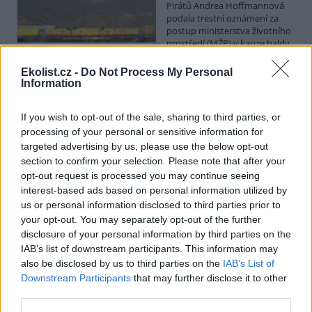
Pirátů Andrea Hoffmannová
podala trestní oznámení za
postup ministerstva životního
prostředí (MŽP) v kauze haldy
Heřmanice. Vyplývá to ze zprávy, kterou ČTK poskytla Česká
pirátská strana. Požaduje, aby policie prověřila okolnosti odebrání
Ekolist.cz -
Do Not Process My Personal
případu České inspekci životního prostředí (ČIŽP) a zastavení řízení.
Information
Hoffmannová ČTK sdělila, že trestní oznámení podala proti dosud
přesně nezjištěným osobám působícím na MŽP a ČIŽP, případně
If you wish to opt-out of the sale, sharing to third parties, or
dalším osobám, jejichž účast na popsaném postupu může být
zjištěna prověřováním. Stanovisko MŽP a ČIŽP ČTK shání.
processing of your personal or sensitive information for
targeted advertising by us, please use the below opt-out
section to confirm your selection. Please note that after your
Ředitelé odborů i mluvčí se z ČIŽP rozhodli odejít z
opt-out request is processed you may continue seeing
vlastní vůle, řekl Straka
interest-based ads based on personal information utilized by
6.8.2026 15:22 (
ČTK
)
us or personal information disclosed to third parties prior to
Diskuse: 1
your opt-out. You may separately opt-out of the further
Ředitel odboru vnitřních
disclosure of your personal information by third parties on the
služeb Matěj Mrlina, vedoucí
IAB’s list of downstream participants. This information may
služebního úřadu Oldřich
Jarolím a tisková mluvčí Miriam
also be disclosed by us to third parties on the
IAB’s List of
Loužecká končí na České
Downstream Participants
that may further disclose it to other
inspekci životního prostředí (ČIŽP) z vlastní iniciativy. Na dotaz ČTK
third parties.
to napsal nový ředitel inspekce Pavel Straka (za Motoristy). O jejich