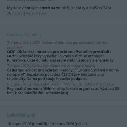
Myslete v horkých dnech na volně žijící ptáky a další zvířata
28.7.2026 | Karel Makoň
tiskové zprávy
7. srpna 2026 |
OIŽP- Občanská iniciativa pro ochranu životního
prostředí
OIŽP- Občanská iniciativa pro ochranu životního prostředí :
OIŽP: Evropské řeky vysychají a voda v nich se otepluje:
Klimatická krize odhaluje zásadní slabinu jaderné energetiky
7. srpna 2026 |
Česká společnost pro ochranu netopýrů
Česká společnost pro ochranu netopýrů: „Pomoc, máme v domě
netopýry!“ Bezplatná poradna ČESON je v létě zavalena
telefonáty. Sama potřebuje finanční podporu.
6. srpna 2026 |
Regionální muzeum Mělník, příspěvková organizace
Regionální muzeum Mělník, příspěvková organizace: Výstava 50
let CHKO Kokořínsko - Máchův kraj
kalendář akcí
10. srpna 2026 (pondělí) - 14. srpna 2026 (pátek)