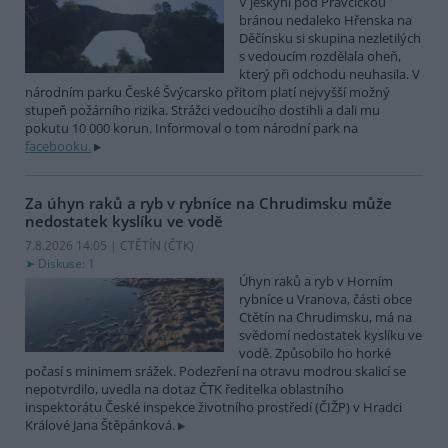
V jeskyni pod Pravčickou
bránou nedaleko Hřenska na
Děčínsku si skupina nezletilých
s vedoucím rozdělala oheň,
který při odchodu neuhasila. V
národním parku České Švýcarsko přitom platí nejvyšší možný
stupeň požárního rizika. Strážci vedoucího dostihli a dali mu
pokutu 10 000 korun. Informoval o tom národní park na
facebooku.
Za úhyn raků a ryb v rybníce na Chrudimsku může
nedostatek kyslíku ve vodě
7.8.2026 14:05 | CTĚTÍN (
ČTK
)
Diskuse: 1
Úhyn raků a ryb v Horním
rybníce u Vranova, části obce
Ctětín na Chrudimsku, má na
svědomí nedostatek kyslíku ve
vodě. Způsobilo ho horké
počasí s minimem srážek. Podezření na otravu modrou skalicí se
nepotvrdilo, uvedla na dotaz ČTK ředitelka oblastního
inspektorátu České inspekce životního prostředí (ČIŽP) v Hradci
Králové Jana Štěpánková.