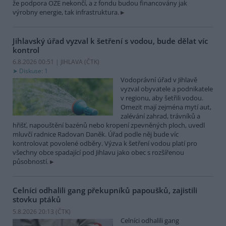
že podpora OZE nekončí, a z fondu budou financovány jak
výrobny energie, tak infrastruktura.
Jihlavský úřad vyzval k šetření s vodou, bude dělat víc
kontrol
6.8.2026 00:51 | JIHLAVA (
ČTK
)
Diskuse: 1
Vodoprávní úřad v Jihlavě
vyzval obyvatele a podnikatele
v regionu, aby šetřili vodou.
Omezit mají zejména mytí aut,
zalévání zahrad, trávníků a
hřišť, napouštění bazénů nebo kropení zpevněných ploch, uvedl
mluvčí radnice Radovan Daněk. Úřad podle něj bude víc
kontrolovat povolené odběry. Výzva k šetření vodou platí pro
všechny obce spadající pod Jihlavu jako obec s rozšířenou
působností.
Celníci odhalili gang překupníků papoušků, zajistili
stovku ptáků
5.8.2026 20:13 (
ČTK
)
Celníci odhalili gang