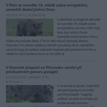
V Plzni se narodilo 18. mládě zubra evropského,
sameček dostal jméno Onzu
8.8.2026 10:13 | PLZEŇ (
ČTK
)
V plzeňské zoologické zahradě
se narodilo 18. mládě zubra
evropského od roku 1997, kdy
tato zoo zubry chová.
Sameček dostal jméno Onzu.
Stádo má teď pět členů. ČTK to řekl mluvčí zahrady Martin
Vobruba. Pro tento nedávno téměř vyhubený druh největšího
savce Evropy je vedena nejstarší mezinárodní plemenná kniha a
nedávno byla vydána nová za rok 2025.
V Hranické propasti na Přerovsku zemřel při
průzkumném ponoru potápěč
8.8.2026 09:58 | HRANICE (
ČTK
)
Diskuse: 1
V Hranické propasti, nejhlubší
zatopené jeskyni na světě,
zemřel potápěč. Tragická
událost se stala ve středu při
průzkumném ponoru,