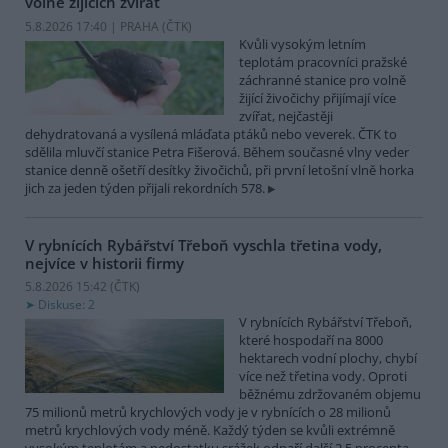
volně žijících zvířat
5.8.2026 17:40 | PRAHA (
ČTK
)
Kvůli vysokým letním
teplotám pracovníci pražské
záchranné stanice pro volně
žijící živočichy přijímají více
zvířat, nejčastěji
dehydratovaná a vysílená mláďata ptáků nebo veverek. ČTK to
sdělila mluvčí stanice Petra Fišerová. Během současné vlny veder
stanice denně ošetří desítky živočichů, při první letošní vlně horka
jich za jeden týden přijali rekordních 578.
V rybnících Rybářství Třeboň vyschla třetina vody,
nejvíce v historii firmy
5.8.2026 15:42 (
ČTK
)
Diskuse: 2
V rybnících Rybářství Třeboň,
které hospodaří na 8000
hektarech vodní plochy, chybí
více než třetina vody. Oproti
běžnému zdržovaném objemu
75 milionů metrů krychlových vody je v rybnících o 28 milionů
metrů krychlových vody méně. Každý týden se kvůli extrémně