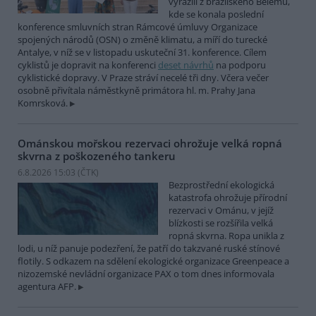
vyrazili z brazilského Belému,
kde se konala poslední
konference smluvních stran Rámcové úmluvy Organizace
spojených národů (OSN) o změně klimatu, a míří do turecké
Antalye, v níž se v listopadu uskuteční 31. konference. Cílem
cyklistů je dopravit na konferenci
deset návrhů
na podporu
cyklistické dopravy. V Praze stráví necelé tři dny. Včera večer
osobně přivítala náměstkyně primátora hl. m. Prahy Jana
Komrsková.
Ománskou mořskou rezervaci ohrožuje velká ropná
skvrna z poškozeného tankeru
6.8.2026 15:03 (
ČTK
)
Bezprostřední ekologická
katastrofa ohrožuje přírodní
rezervaci v Ománu, v jejíž
blízkosti se rozšířila velká
ropná skvrna. Ropa unikla z
lodi, u níž panuje podezření, že patří do takzvané ruské stínové
flotily. S odkazem na sdělení ekologické organizace Greenpeace a
nizozemské nevládní organizace PAX o tom dnes informovala
agentura AFP.