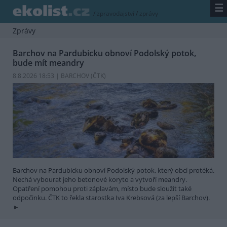
☰
/
zpravodajství
/
zprávy
Zprávy
Barchov na Pardubicku obnoví Podolský potok,
bude mít meandry
8.8.2026 18:53 | BARCHOV (
ČTK
)
Barchov na Pardubicku obnoví Podolský potok, který obcí protéká.
Nechá vybourat jeho betonové koryto a vytvoří meandry.
Opatření pomohou proti záplavám, místo bude sloužit také
odpočinku. ČTK to řekla starostka Iva Krebsová (za lepší Barchov).