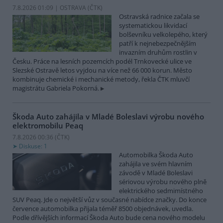
7.8.2026 01:09 | OSTRAVA (
ČTK
)
Ostravská radnice začala se
systematickou likvidací
bolševníku velkolepého, který
patří k nejnebezpečnějším
invazním druhům rostlin v
Česku. Práce na lesních pozemcích podél Trnkovecké ulice ve
Slezské Ostravě letos vyjdou na více než 66 000 korun. Město
kombinuje chemické i mechanické metody, řekla ČTK mluvčí
magistrátu Gabriela Pokorná.
Škoda Auto zahájila v Mladé Boleslavi výrobu nového
elektromobilu Peaq
7.8.2026 00:36 (
ČTK
)
Diskuse: 1
Automobilka Škoda Auto
zahájila ve svém hlavním
závodě v Mladé Boleslavi
sériovou výrobu nového plně
elektrického sedmimístného
SUV Peaq. Jde o největší vůz v současné nabídce značky. Do konce
července automobilka přijala téměř 8500 objednávek, uvedla.
Podle dřívějších informací Škoda Auto bude cena nového modelu