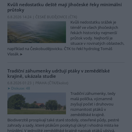
Kvůli nedostatku deště mají jihočeské řeky minimální
průtoky
6.8.2026 14:24 | ČESKÉ BUDĚJOVICE (
ČTK
)
Kvůli nedostatku srážek je
téměř ve všech jihočeských
řekách historicky nejmenší
průtok vody. Nejhorší je
situace v rovinatých oblastech,
například na Českobudějovicku. ČTK to řekl hydrolog Tomáš
Vlasák.
Tradiční záhumenky udržují ptáky v zemědělské
krajině, ukázala studie
6.8.2026 01:23 | PRAHA (
ČTK/Ekolist
)
Diskuse: 48
Tradiční záhumenky, tedy
malá políčka, významně
zvyšují počet i druhovou
rozmanitost ptáků v
zemědělské krajině.
Biodiverzitě prospívají také staré stodoly, otevřené půdy, pestré
zahrady a sady, které ptákům poskytují úkryt i vhodná místa ke
hnízdění. V jednolité zemědělské krajině naopak ptáků ubývá,