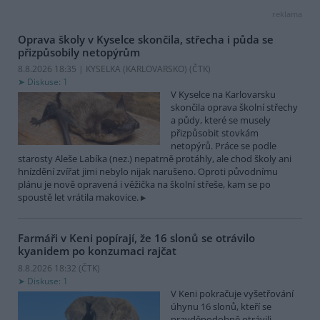
reklama
Oprava školy v Kyselce skončila, střecha i půda se
přizpůsobily netopýrům
8.8.2026 18:35 | KYSELKA (KARLOVARSKO) (
ČTK
)
Diskuse: 1
V Kyselce na Karlovarsku
skončila oprava školní střechy
a půdy, které se musely
přizpůsobit stovkám
netopýrů. Práce se podle
starosty Aleše Labíka (nez.) nepatrně protáhly, ale chod školy ani
hnízdění zvířat jimi nebylo nijak narušeno. Oproti původnímu
plánu je nově opravená i věžička na školní střeše, kam se po
spoustě let vrátila makovice.
Farmáři v Keni popírají, že 16 slonů se otrávilo
kyanidem po konzumaci rajčat
8.8.2026 18:32 (
ČTK
)
Diskuse: 1
V Keni pokračuje vyšetřování
úhynu 16 slonů, kteří se
pravděpodobně otrávili