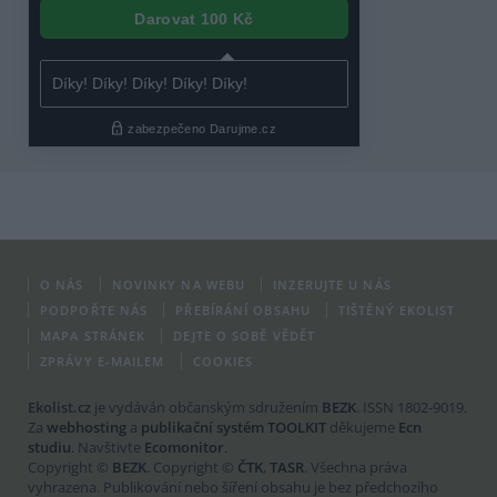
O NÁS
NOVINKY NA WEBU
INZERUJTE U NÁS
PODPOŘTE NÁS
PŘEBÍRÁNÍ OBSAHU
TIŠTĚNÝ EKOLIST
MAPA STRÁNEK
DEJTE O SOBĚ VĚDĚT
ZPRÁVY E-MAILEM
COOKIES
Ekolist.cz
je vydáván občanským sdružením
BEZK
. ISSN 1802-9019.
Za
webhosting
a
publikační systém TOOLKIT
děkujeme
Ecn
studiu
. Navštivte
Ecomonitor
.
Copyright ©
BEZK
. Copyright ©
ČTK
,
TASR
. Všechna práva
vyhrazena. Publikování nebo šíření obsahu je bez předchozího