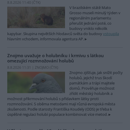
8.8.2026 11:40 (
ČTK
)
V brazilském státě Mato
Grosso museli minulý týden v
regionálním parlamentu
přerušit jednání poté, co
budovy vniklo několik
kapybar. Skupina největších hlodavců světa do budovy
vstoupila
hlavním vchodem, informovala agentura AP.
Znojmo uvažuje o holubníku i krmivu s látkou
omezující rozmnožování holubů
8.8.2026 11:31 | ZNOJMO (
ČTK
)
Znojmo zjišťuje, jak snížit počty
holubů, jejichž trus škodí
památkám a trápí majitele
domů. Prověřuje možnost
zřídit městský holubník a
možnost přikrmování holubů s přídavkem látky proti
rozmnožování. S oběma metodami mají různá evropská města
zkušenosti. Podle starosty Františka Koudely (ODS) je třeba k
úspěšné regulaci holubí populace kombinovat více metod.