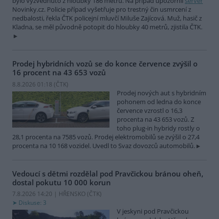
bylo vyzvednuto z hloubky 186 metrů. Na případ upozornil
server
Novinky.cz. Policie případ vyšetřuje pro trestný čin usmrcení z
nedbalosti, řekla ČTK policejní mluvčí Miluše Zajícová. Muž, hasič z
Kladna, se měl původně potopit do hloubky 40 metrů, zjistila ČTK.
Prodej hybridních vozů se do konce července zvýšil o
16 procent na 43 653 vozů
8.8.2026 01:18 (
ČTK
)
Prodej nových aut s hybridním
pohonem od ledna do konce
července vzrostl o 16,3
procenta na 43 653 vozů. Z
toho plug-in hybridy rostly o
28,1 procenta na 7585 vozů. Prodej elektromobilů se zvýšil o 27,4
procenta na 10 168 vozidel. Uvedl to Svaz dovozců automobilů.
Vedoucí s dětmi rozdělal pod Pravčickou bránou oheň,
dostal pokutu 10 000 korun
7.8.2026 14:20 | HŘENSKO (
ČTK
)
Diskuse: 3
V jeskyni pod Pravčickou