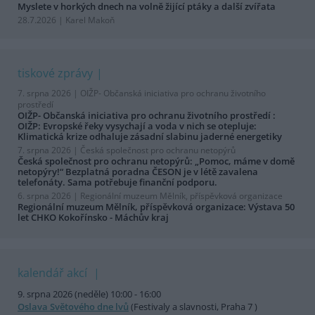
Myslete v horkých dnech na volně žijící ptáky a další zvířata
28.7.2026 | Karel Makoň
tiskové zprávy
7. srpna 2026 |
OIŽP- Občanská iniciativa pro ochranu životního
prostředí
OIŽP- Občanská iniciativa pro ochranu životního prostředí :
OIŽP: Evropské řeky vysychají a voda v nich se otepluje:
Klimatická krize odhaluje zásadní slabinu jaderné energetiky
7. srpna 2026 |
Česká společnost pro ochranu netopýrů
Česká společnost pro ochranu netopýrů: „Pomoc, máme v domě
netopýry!“ Bezplatná poradna ČESON je v létě zavalena
telefonáty. Sama potřebuje finanční podporu.
6. srpna 2026 |
Regionální muzeum Mělník, příspěvková organizace
Regionální muzeum Mělník, příspěvková organizace: Výstava 50
let CHKO Kokořínsko - Máchův kraj
kalendář akcí
9. srpna 2026 (neděle) 10:00 - 16:00
Oslava Světového dne lvů
(Festivaly a slavnosti, Praha 7 )