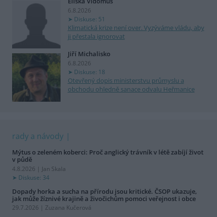
Eliška Vidomus
6.8.2026
Diskuse: 51
Klimatická krize není over. Vyzýváme vládu, aby
ji přestala ignorovat
Jiří Michalisko
6.8.2026
Diskuse: 18
Otevřený dopis ministerstvu průmyslu a
obchodu ohledně sanace odvalu Heřmanice
rady a návody
Mýtus o zeleném koberci: Proč anglický trávník v létě zabíjí život
v půdě
4.8.2026 | Jan Skala
Diskuse: 34
Dopady horka a sucha na přírodu jsou kritické. ČSOP ukazuje,
jak může žíznivé krajině a živočichům pomoci veřejnost i obce
29.7.2026 | Zuzana Kučerová