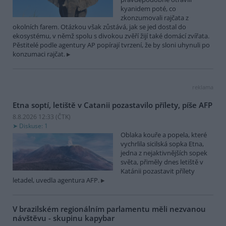
kyanidem poté, co
zkonzumovali rajčata z
okolních farem. Otázkou však zůstává, jak se jed dostal do
ekosystému, v němž spolu s divokou zvěří žijí také domácí zvířata.
Pěstitelé podle agentury AP popírají tvrzení, že by sloni uhynuli po
konzumaci rajčat.
reklama
Etna soptí, letiště v Catanii pozastavilo přílety, píše AFP
8.8.2026 12:33 (
ČTK
)
Diskuse: 1
Oblaka kouře a popela, které
vychrlila sicilská sopka Etna,
jedna z nejaktivnějších sopek
světa, přiměly dnes letiště v
Katánii pozastavit přílety
letadel, uvedla agentura AFP.
V brazilském regionálním parlamentu měli nezvanou
návštěvu - skupinu kapybar