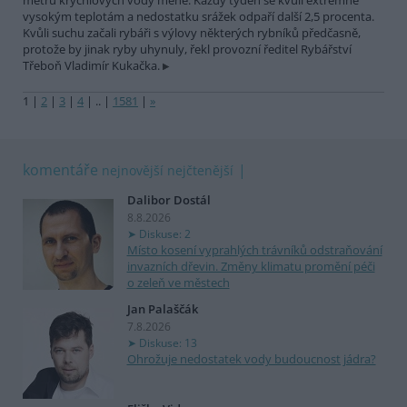
metrů krychlových vody méně. Každý týden se kvůli extrémně
vysokým teplotám a nedostatku srážek odpaří další 2,5 procenta.
Kvůli suchu začali rybáři s výlovy některých rybníků předčasně,
protože by jinak ryby uhynuly, řekl provozní ředitel Rybářství
Třeboň Vladimír Kukačka.
1
|
2
|
3
|
4
|
..
|
1581
|
»
komentáře
nejnovější
nejčtenější
Dalibor Dostál
8.8.2026
Diskuse: 2
Místo kosení vyprahlých trávníků odstraňování
invazních dřevin. Změny klimatu promění péči
o zeleň ve městech
Jan Palaščák
7.8.2026
Diskuse: 13
Ohrožuje nedostatek vody budoucnost jádra?