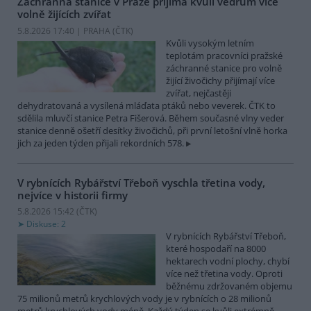
Záchranná stanice v Praze přijímá kvůli vedrům více
volně žijících zvířat
5.8.2026 17:40 | PRAHA (
ČTK
)
Kvůli vysokým letním
teplotám pracovníci pražské
záchranné stanice pro volně
žijící živočichy přijímají více
zvířat, nejčastěji
dehydratovaná a vysílená mláďata ptáků nebo veverek. ČTK to
sdělila mluvčí stanice Petra Fišerová. Během současné vlny veder
stanice denně ošetří desítky živočichů, při první letošní vlně horka
jich za jeden týden přijali rekordních 578.
V rybnících Rybářství Třeboň vyschla třetina vody,
nejvíce v historii firmy
5.8.2026 15:42 (
ČTK
)
Diskuse: 2
V rybnících Rybářství Třeboň,
které hospodaří na 8000
hektarech vodní plochy, chybí
více než třetina vody. Oproti
běžnému zdržovaném objemu
75 milionů metrů krychlových vody je v rybnících o 28 milionů