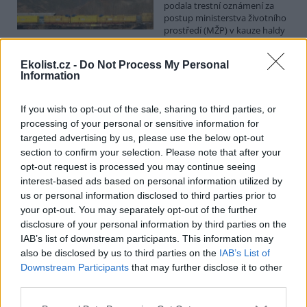
podala trestní oznámení za
postup ministerstva životního
prostředí (MŽP) v kauze haldy
Heřmanice. Vyplývá to ze zprávy, kterou ČTK poskytla Česká
pirátská strana. Požaduje, aby policie prověřila okolnosti odebrání
Ekolist.cz -
Do Not Process My Personal
případu České inspekci životního prostředí (ČIŽP) a zastavení řízení.
Information
Hoffmannová ČTK sdělila, že trestní oznámení podala proti dosud
přesně nezjištěným osobám působícím na MŽP a ČIŽP, případně
dalším osobám, jejichž účast na popsaném postupu může být
If you wish to opt-out of the sale, sharing to third parties, or
zjištěna prověřováním. Stanovisko MŽP a ČIŽP ČTK shání.
processing of your personal or sensitive information for
targeted advertising by us, please use the below opt-out
section to confirm your selection. Please note that after your
Ředitelé odborů i mluvčí se z ČIŽP rozhodli odejít z
opt-out request is processed you may continue seeing
vlastní vůle, řekl Straka
interest-based ads based on personal information utilized by
6.8.2026 15:22 (
ČTK
)
us or personal information disclosed to third parties prior to
Diskuse: 1
Ředitel odboru vnitřních
your opt-out. You may separately opt-out of the further
služeb Matěj Mrlina, vedoucí
disclosure of your personal information by third parties on the
služebního úřadu Oldřich
IAB’s list of downstream participants. This information may
Jarolím a tisková mluvčí Miriam
also be disclosed by us to third parties on the
IAB’s List of
Loužecká končí na České
Downstream Participants
that may further disclose it to other
inspekci životního prostředí (ČIŽP) z vlastní iniciativy. Na dotaz ČTK
third parties.
to napsal nový ředitel inspekce Pavel Straka (za Motoristy). O jejich
plánovaných odchodech
informovaly
v pondělí Seznam Zprávy.