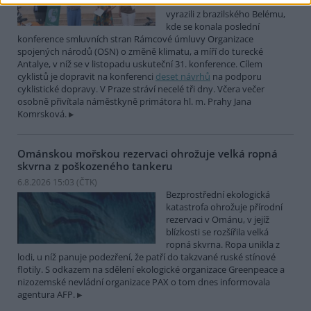
COP Bike Ride. Účastníci
vyrazili z brazilského Belému,
kde se konala poslední
konference smluvních stran Rámcové úmluvy Organizace
spojených národů (OSN) o změně klimatu, a míří do turecké
Antalye, v níž se v listopadu uskuteční 31. konference. Cílem
cyklistů je dopravit na konferenci
deset návrhů
na podporu
cyklistické dopravy. V Praze stráví necelé tři dny. Včera večer
osobně přivítala náměstkyně primátora hl. m. Prahy Jana
Komrsková.
Ománskou mořskou rezervaci ohrožuje velká ropná
skvrna z poškozeného tankeru
6.8.2026 15:03 (
ČTK
)
Bezprostřední ekologická
katastrofa ohrožuje přírodní
rezervaci v Ománu, v jejíž
blízkosti se rozšířila velká
ropná skvrna. Ropa unikla z
lodi, u níž panuje podezření, že patří do takzvané ruské stínové
flotily. S odkazem na sdělení ekologické organizace Greenpeace a
nizozemské nevládní organizace PAX o tom dnes informovala
agentura AFP.