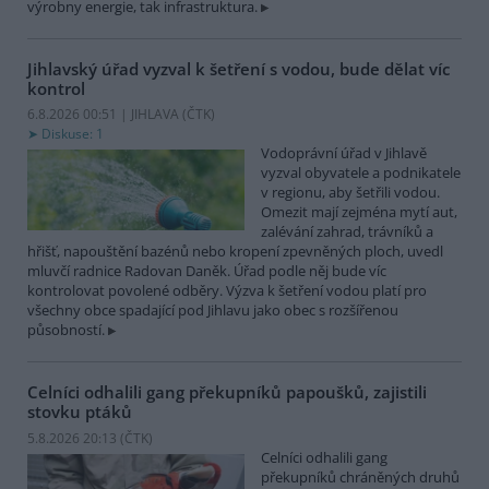
výrobny energie, tak infrastruktura.
Jihlavský úřad vyzval k šetření s vodou, bude dělat víc
kontrol
6.8.2026 00:51 | JIHLAVA (
ČTK
)
Diskuse: 1
Vodoprávní úřad v Jihlavě
vyzval obyvatele a podnikatele
v regionu, aby šetřili vodou.
Omezit mají zejména mytí aut,
zalévání zahrad, trávníků a
hřišť, napouštění bazénů nebo kropení zpevněných ploch, uvedl
mluvčí radnice Radovan Daněk. Úřad podle něj bude víc
kontrolovat povolené odběry. Výzva k šetření vodou platí pro
všechny obce spadající pod Jihlavu jako obec s rozšířenou
působností.
Celníci odhalili gang překupníků papoušků, zajistili
stovku ptáků
5.8.2026 20:13 (
ČTK
)
Celníci odhalili gang
překupníků chráněných druhů