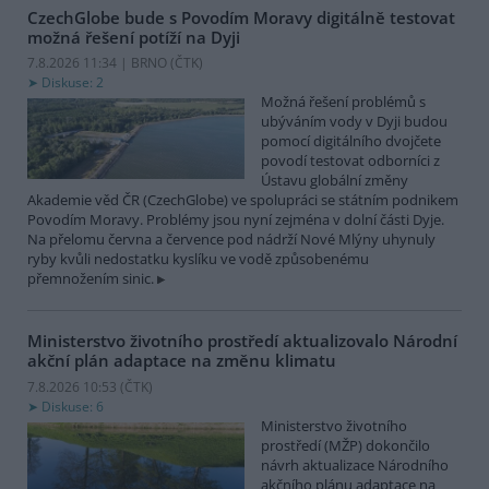
CzechGlobe bude s Povodím Moravy digitálně testovat
možná řešení potíží na Dyji
7.8.2026 11:34 | BRNO (
ČTK
)
Diskuse: 2
Možná řešení problémů s
ubýváním vody v Dyji budou
pomocí digitálního dvojčete
povodí testovat odborníci z
Ústavu globální změny
Akademie věd ČR (CzechGlobe) ve spolupráci se státním podnikem
Povodím Moravy. Problémy jsou nyní zejména v dolní části Dyje.
Na přelomu června a července pod nádrží Nové Mlýny uhynuly
ryby kvůli nedostatku kyslíku ve vodě způsobenému
přemnožením sinic.
Ministerstvo životního prostředí aktualizovalo Národní
akční plán adaptace na změnu klimatu
7.8.2026 10:53 (
ČTK
)
Diskuse: 6
Ministerstvo životního
prostředí (MŽP) dokončilo
návrh aktualizace Národního
akčního plánu adaptace na