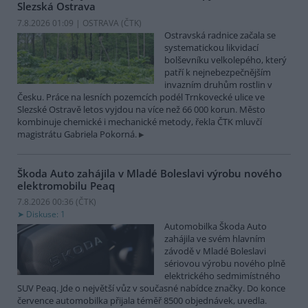
Slezská Ostrava
7.8.2026 01:09 | OSTRAVA (
ČTK
)
Ostravská radnice začala se
systematickou likvidací
bolševníku velkolepého, který
patří k nejnebezpečnějším
invazním druhům rostlin v
Česku. Práce na lesních pozemcích podél Trnkovecké ulice ve
Slezské Ostravě letos vyjdou na více než 66 000 korun. Město
kombinuje chemické i mechanické metody, řekla ČTK mluvčí
magistrátu Gabriela Pokorná.
Škoda Auto zahájila v Mladé Boleslavi výrobu nového
elektromobilu Peaq
7.8.2026 00:36 (
ČTK
)
Diskuse: 1
Automobilka Škoda Auto
zahájila ve svém hlavním
závodě v Mladé Boleslavi
sériovou výrobu nového plně
elektrického sedmimístného
SUV Peaq. Jde o největší vůz v současné nabídce značky. Do konce
července automobilka přijala téměř 8500 objednávek, uvedla.