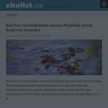
☰
/
zpravodajství
/
zprávy
Zprávy
Barchov na Pardubicku obnoví Podolský potok,
bude mít meandry
8.8.2026 18:53 | BARCHOV (
ČTK
)
Barchov na Pardubicku obnoví Podolský potok, který obcí protéká.
Nechá vybourat jeho betonové koryto a vytvoří meandry.
Opatření pomohou proti záplavám, místo bude sloužit také
odpočinku. ČTK to řekla starostka Iva Krebsová (za lepší Barchov).