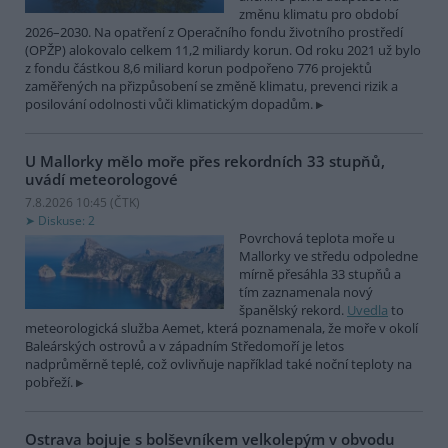
změnu klimatu pro období
2026–2030. Na opatření z Operačního fondu životního prostředí
(OPŽP) alokovalo celkem 11,2 miliardy korun. Od roku 2021 už bylo
z fondu částkou 8,6 miliard korun podpořeno 776 projektů
zaměřených na přizpůsobení se změně klimatu, prevenci rizik a
posilování odolnosti vůči klimatickým dopadům.
U Mallorky mělo moře přes rekordních 33 stupňů,
uvádí meteorologové
7.8.2026 10:45 (
ČTK
)
Diskuse: 2
Povrchová teplota moře u
Mallorky ve středu odpoledne
mírně přesáhla 33 stupňů a
tím zaznamenala nový
španělský rekord.
Uvedla
to
meteorologická služba Aemet, která poznamenala, že moře v okolí
Baleárských ostrovů a v západním Středomoří je letos
nadprůměrně teplé, což ovlivňuje například také noční teploty na
pobřeží.
Ostrava bojuje s bolševníkem velkolepým v obvodu