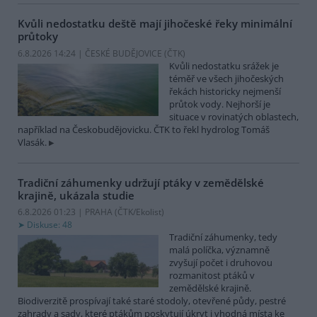
Kvůli nedostatku deště mají jihočeské řeky minimální
průtoky
6.8.2026 14:24 | ČESKÉ BUDĚJOVICE (
ČTK
)
Kvůli nedostatku srážek je
téměř ve všech jihočeských
řekách historicky nejmenší
průtok vody. Nejhorší je
situace v rovinatých oblastech,
například na Českobudějovicku. ČTK to řekl hydrolog Tomáš
Vlasák.
Tradiční záhumenky udržují ptáky v zemědělské
krajině, ukázala studie
6.8.2026 01:23 | PRAHA (
ČTK/Ekolist
)
Diskuse: 48
Tradiční záhumenky, tedy
malá políčka, významně
zvyšují počet i druhovou
rozmanitost ptáků v
zemědělské krajině.
Biodiverzitě prospívají také staré stodoly, otevřené půdy, pestré
zahrady a sady, které ptákům poskytují úkryt i vhodná místa ke