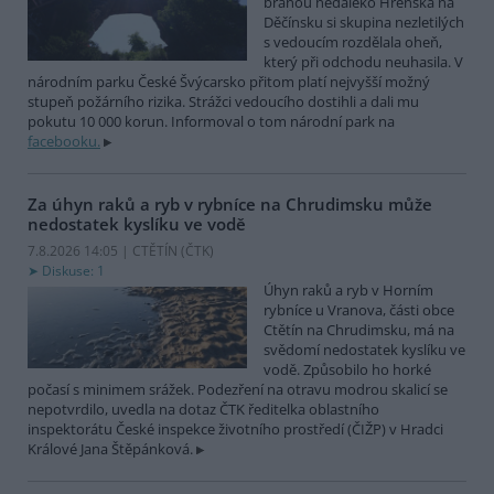
bránou nedaleko Hřenska na
Děčínsku si skupina nezletilých
s vedoucím rozdělala oheň,
který při odchodu neuhasila. V
národním parku České Švýcarsko přitom platí nejvyšší možný
stupeň požárního rizika. Strážci vedoucího dostihli a dali mu
pokutu 10 000 korun. Informoval o tom národní park na
facebooku.
Za úhyn raků a ryb v rybníce na Chrudimsku může
nedostatek kyslíku ve vodě
7.8.2026 14:05 | CTĚTÍN (
ČTK
)
Diskuse: 1
Úhyn raků a ryb v Horním
rybníce u Vranova, části obce
Ctětín na Chrudimsku, má na
svědomí nedostatek kyslíku ve
vodě. Způsobilo ho horké
počasí s minimem srážek. Podezření na otravu modrou skalicí se
nepotvrdilo, uvedla na dotaz ČTK ředitelka oblastního
inspektorátu České inspekce životního prostředí (ČIŽP) v Hradci
Králové Jana Štěpánková.