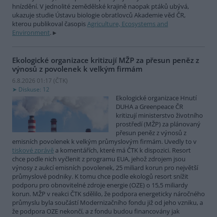
hnízdění. V jednolité zemědělské krajině naopak ptáků ubývá,
ukazuje studie Ústavu biologie obratlovců Akademie věd ČR,
kterou publikoval časopis
Agriculture, Ecosystems and
Environment
.
Ekologické organizace kritizují MŽP za přesun peněz z
výnosů z povolenek k velkým firmám
6.8.2026 01:17 (
ČTK
)
Diskuse: 12
Ekologické organizace Hnutí
DUHA a Greenpeace ČR
kritizují ministerstvo životního
prostředí (MŽP) za plánovaný
přesun peněz z výnosů z
emisních povolenek k velkým průmyslovým firmám. Uvedly to v
tiskové zprávě
a komentářích, které má ČTK k dispozici. Resort
chce podle nich vyčlenit z programu EUA, jehož zdrojem jsou
výnosy z aukcí emisních povolenek, 25 miliard korun pro největší
průmyslové podniky. K tomu chce podle ekologů resort snížit
podporu pro obnovitelné zdroje energie (OZE) o 15,5 miliardy
korun. MŽP v reakci ČTK sdělilo, že podpora energeticky náročného
průmyslu byla součástí Modernizačního fondu již od jeho vzniku, a
že podpora OZE nekončí, a z fondu budou financovány jak