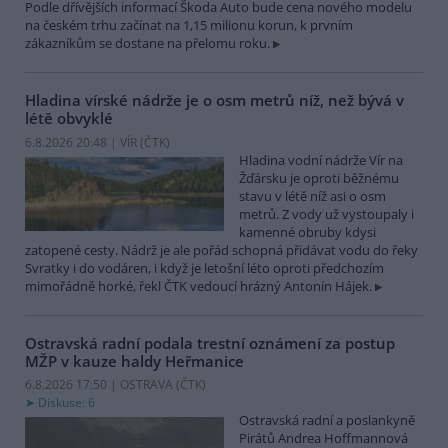
Podle dřívějších informací Škoda Auto bude cena nového modelu
na českém trhu začínat na 1,15 milionu korun, k prvním
zákazníkům se dostane na přelomu roku.
Hladina vírské nádrže je o osm metrů níž, než bývá v
létě obvyklé
6.8.2026 20:48 | VÍR (
ČTK
)
Hladina vodní nádrže Vír na
Žďársku je oproti běžnému
stavu v létě níž asi o osm
metrů. Z vody už vystoupaly i
kamenné obruby kdysi
zatopené cesty. Nádrž je ale pořád schopná přidávat vodu do řeky
Svratky i do vodáren, i když je letošní léto oproti předchozím
mimořádně horké, řekl ČTK vedoucí hrázný Antonín Hájek.
Ostravská radní podala trestní oznámení za postup
MŽP v kauze haldy Heřmanice
6.8.2026 17:50 | OSTRAVA (
ČTK
)
Diskuse: 6
Ostravská radní a poslankyně
Pirátů Andrea Hoffmannová