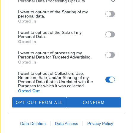
Podle něj tak končí dva z pěti ředitelů odborů na ČIŽP.
Personal Data Processing Opt Outs
I want to opt-out of the Sharing of my
personal data.
Veterináři v horku ošetřují více zvířat, ohrožení jsou psi
Opted In
se zploštělým čumákem
6.8.2026 15:15 (
ČTK
)
I want to opt-out of the Sale of my
Veterináři v současných
Personal Data.
vedrech ošetřují více zvířat.
Opted In
Mezi nejrizikovější skupiny
podle nich patří plemena psů s
I want to opt-out of processing my
krátkou lebkou a zploštělým
Personal Data for Targeted Advertising.
čumákem, jako jsou například mopsi nebo buldočci, starší jedinci a
Opted In
zvířata se srdečním onemocněním. Jejich majitelé pro ně
vyhledávají veterinární ošetření nejčastěji kvůli přehřátí organismu,
I want to opt-out of Collection, Use,
dehydrataci nebo kolapsu. ČTK to sdělila viceprezidentka Komory
Retention, Sale, and/or Sharing of my
Personal Data that Is Unrelated with the
veterinárních lékařů ČR Kateřina Valdhans.
Purposes for which it was collected.
Opted Out
Do Prahy dorazili jezdci cyklistické štafety, míří na
OPT OUT FROM ALL
CONFIRM
konferenci o klimatu
6.8.2026 15:08 | PRAHA (
ČTK
)
Diskuse: 2
Do Prahy dnes dorazili jezdci
Data Deletion
Data Access
Privacy Policy
mezinárodní cyklistické štafety