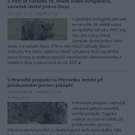
V Plzni se narodilo 18. mládě zubra evropského,
sameček dostal jméno Onzu
8.8.2026 10:13 | PLZEŇ (
ČTK
)
V plzeňské zoologické zahradě
se narodilo 18. mládě zubra
evropského od roku 1997, kdy
tato zoo zubry chová.
Sameček dostal jméno Onzu.
Stádo má teď pět členů. ČTK to řekl mluvčí zahrady Martin
Vobruba. Pro tento nedávno téměř vyhubený druh největšího
savce Evropy je vedena nejstarší mezinárodní plemenná kniha a
nedávno byla vydána nová za rok 2025.
V Hranické propasti na Přerovsku zemřel při
průzkumném ponoru potápěč
8.8.2026 09:58 | HRANICE (
ČTK
)
Diskuse: 1
V Hranické propasti, nejhlubší
zatopené jeskyni na světě,
zemřel potápěč. Tragická
událost se stala ve středu při
průzkumném ponoru,
informovala na sociální
síti
Speleologická záchranná služba. Tělo