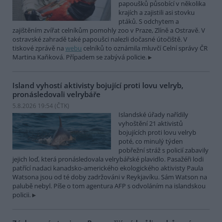
papoušků působící v několika
krajích a zajistili asi stovku
ptáků. S odchytem a
zajištěním zvířat celníkům pomohly zoo v Praze, Zlíně a Ostravě. V
ostravské zahradě také papoušci nalezli dočasné útočiště. V
tiskové zprávě na
webu
celníků to oznámila mluvčí Celní správy ČR
Martina Kaňková. Případem se zabývá policie.
Island vyhostí aktivisty bojující proti lovu velryb,
pronásledovali velrybáře
5.8.2026 19:54 (
ČTK
)
Islandské úřady nařídily
vyhoštění 21 aktivistů
bojujících proti lovu velryb
poté, co minulý týden
pobřežní stráž s policií zabavily
jejich loď, která pronásledovala velrybářské plavidlo. Pasažéři lodi
patřící nadaci kanadsko-amerického ekologického aktivisty Paula
Watsona jsou od té doby zadržováni v Reykjavíku. Sám Watson na
palubě nebyl. Píše o tom agentura AFP s odvoláním na islandskou
policii.