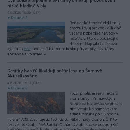
Dvě polské tepelné elektrárny omezují provoz kvůli
nízké hladině Visly
4.8.2026 18:35 (
ČTK
)
Diskuse: 2
Dvě polské tepelné elektrárny
omezují svůj provoz kvůli vlně
veder a nízké hladině vody v
řece Visle, kterou používají k
chlazení. Napsala to tisková
agentura
PAP
, podle níž k tomuto kroku přistoupily elektrárny
Kozienice a Polaniec.
Desítky hasičů likvidují požár lesa na Šumavě
Aktualizováno
4.8.2026 17:13 (
ČTK
)
Diskuse: 2
Požár přibližně šesti hektarů
lesa a louky u šumavských
Nezdic na Klatovsku se přestal
šířit. Vrtulník s bambivakem
odletěl zhruba po 1,5 hodině
kolem 17:00. Zasahuje až 150 hasičů. Nikdo nebyl zraněn. ČTK to
řekl velitel zásahu Aleš Bucifal. Odhadl, že ohniska se budou ještě
dohašovat a hasiči budou místo hlídat přes noc do středy.