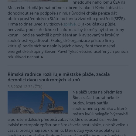
hnědouhelného lomu ČSA na
Mostecku. Hodlá jednat přímo s obcemi v okolí těžební oblasti a
dohodnout se na podpoře s nimi. Původně chtěla peníze dát
obcím prostřednictvím Státního fondu životního prostředí (SFŽP).
Firma to dnes uvedla v tiskové
zprávě
. O jakou částku půjde,
neuvedla, podle předchozích informací by to měly být stamiliony
korun. Fond se nechtěl k prohlášení ani k avizovaným krokům
společnosti vyjadřovat. Ekologické organizace přístup firmy
kritizují, podle nich se naplnily jejich obavy, že si chce majitel
energetické skupiny Sev.en Pavel Tykač většinu ušetřených peněz z
rekultivací nechat.
Římská radnice rozšiřuje městské pláže, začala
demolicí dvou soukromých klubů
3.8.2026 12:32 (
ČTK
)
Na pláži Ostia na předměstí
Říma začali bourat několik
budov, které patřily
soukromému podniku a které
město kvůli nelegální výstavbě
a porušení dalších předpisů zabavilo. Jde o součást úsilí vedení
italské metropole zpřístupnit široké veřejnosti pláže, z nichž velkou
část si pronajímají soukromníci, kteří účtují vysoké poplatky za
lehátka a slunečníky. Podobně se snaží rozšířit bezplatné městské