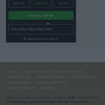
O NÁS
NOVINKY NA WEBU
INZERUJTE U NÁS
PODPOŘTE NÁS
PŘEBÍRÁNÍ OBSAHU
TIŠTĚNÝ EKOLIST
MAPA STRÁNEK
DEJTE O SOBĚ VĚDĚT
ZPRÁVY E-MAILEM
COOKIES
Ekolist.cz
je vydáván občanským sdružením
BEZK
. ISSN 1802-9019.
Za
webhosting
a
publikační systém TOOLKIT
děkujeme
Ecn