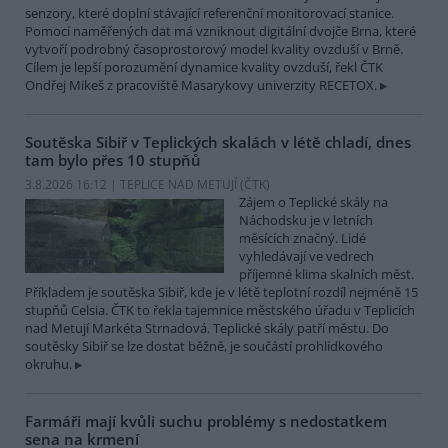
senzory, které doplní stávající referenční monitorovací stanice.
Pomocí naměřených dat má vzniknout digitální dvojče Brna, které
vytvoří podrobný časoprostorový model kvality ovzduší v Brně.
Cílem je lepší porozumění dynamice kvality ovzduší, řekl ČTK
Ondřej Mikeš z pracoviště Masarykovy univerzity RECETOX.
Soutěska Sibiř v Teplických skalách v létě chladí, dnes
tam bylo přes 10 stupňů
3.8.2026 16:12 | TEPLICE NAD METUJÍ (
ČTK
)
Zájem o Teplické skály na
Náchodsku je v letních
měsících značný. Lidé
vyhledávají ve vedrech
příjemné klima skalních měst.
Příkladem je soutěska Sibiř, kde je v létě teplotní rozdíl nejméně 15
stupňů Celsia. ČTK to řekla tajemnice městského úřadu v Teplicích
nad Metují Markéta Strnadová. Teplické skály patří městu. Do
soutěsky Sibiř se lze dostat běžně, je součástí prohlídkového
okruhu.
Farmáři mají kvůli suchu problémy s nedostatkem
sena na krmení