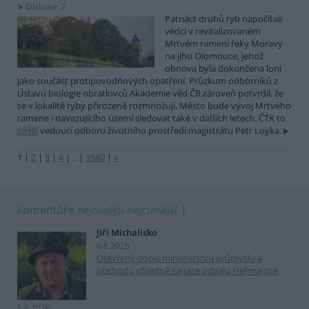
Diskuse: 2
Patnáct druhů ryb napočítali
vědci v revitalizovaném
Mrtvém rameni řeky Moravy
na jihu Olomouce, jehož
obnova byla dokončena loni
jako součást protipovodňových opatření. Průzkum odborníků z
Ústavu biologie obratlovců Akademie věd ČR zároveň potvrdil, že
se v lokalitě ryby přirozeně rozmnožují. Město bude vývoj Mrtvého
ramene i navazujícího území sledovat také v dalších letech. ČTK to
sdělil
vedoucí odboru životního prostředí magistrátu Petr Loyka.
1
|
2
|
3
|
4
|
..
|
1580
|
»
komentáře
nejnovější
nejčtenější
Jiří Michalisko
6.8.2026
Otevřený dopis ministerstvu průmyslu a
obchodu ohledně sanace odvalu Heřmanice
5.8.2026