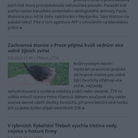
jejich loď, která pronásledovala velrybářské plavidlo. Pasažéři lodi
patřící nadaci kanadsko-amerického ekologického aktivisty Paula
Watsona jsou od té doby zadržováni v Reykjavíku. Sám Watson na
palubě nebyl. Píše o tom agentura AFP s odvoláním na islandskou
policii.
Záchranná stanice v Praze přijímá kvůli vedrům více
volně žijících zvířat
5.8.2026 17:40 | PRAHA (
ČTK
)
Kvůli vysokým letním
teplotám pracovníci pražské
záchranné stanice pro volně
žijící živočichy přijímají více
zvířat, nejčastěji
dehydratovaná a vysílená mláďata ptáků nebo veverek. ČTK to
sdělila mluvčí stanice Petra Fišerová. Během současné vlny veder
stanice denně ošetří desítky živočichů, při první letošní vlně horka
jich za jeden týden přijali rekordních 578.
V rybnících Rybářství Třeboň vyschla třetina vody,
nejvíce v historii firmy