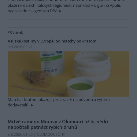
pláže i v dalších italských regionech, například v Ligurii či Apulii,
napsala dnes agentura DPA.
PR článek
Asijské rostliny v Evropě: od matchy po kratom
3.8.2026 03:21
Matcha i kratom ukazují, proč záleží na původu a výběru
dodavatelů.
Mrtvé rameno Moravy v Olomouci ožilo, vědci
napočítali patnáct rybích druhů
3.8.2026 01:56 | OLOMOUC (
ČTK
)