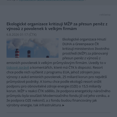
reklama
Ekologické organizace kritizují MŽP za přesun peněz z
výnosů z povolenek k velkým firmám
6.8.2026 01:17 (
ČTK
)
Ekologické organizace Hnutí
DUHA a Greenpeace ČR
kritizují ministerstvo životního
prostředí (MŽP) za plánovaný
přesun peněz z výnosů z
emisních povolenek k velkým průmyslovým firmám. Uvedly to v
tiskové zprávě
a komentářích, které má ČTK k dispozici. Resort
chce podle nich vyčlenit z programu EUA, jehož zdrojem jsou
výnosy z aukcí emisních povolenek, 25 miliard korun pro největší
průmyslové podniky. K tomu chce podle ekologů resort snížit
podporu pro obnovitelné zdroje energie (OZE) o 15,5 miliardy
korun. MŽP v reakci ČTK sdělilo, že podpora energeticky náročného
průmyslu byla součástí Modernizačního fondu již od jeho vzniku, a
že podpora OZE nekončí, a z fondu budou financovány jak
výrobny energie, tak infrastruktura.