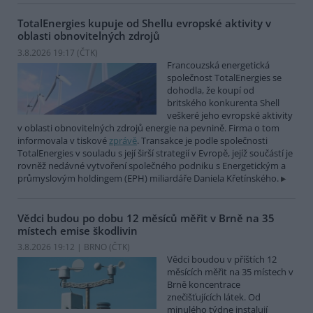
TotalEnergies kupuje od Shellu evropské aktivity v
oblasti obnovitelných zdrojů
3.8.2026 19:17 (
ČTK
)
Francouzská energetická
společnost TotalEnergies se
dohodla, že koupí od
britského konkurenta Shell
veškeré jeho evropské aktivity
v oblasti obnovitelných zdrojů energie na pevnině. Firma o tom
informovala v tiskové
zprávě
. Transakce je podle společnosti
TotalEnergies v souladu s její širší strategií v Evropě, jejíž součástí je
rovněž nedávné vytvoření společného podniku s Energetickým a
průmyslovým holdingem (EPH) miliardáře Daniela Křetínského.
Vědci budou po dobu 12 měsíců měřit v Brně na 35
místech emise škodlivin
3.8.2026 19:12 | BRNO (
ČTK
)
Vědci boudou v příštích 12
měsících měřit na 35 místech v
Brně koncentrace
znečišťujících látek. Od
minulého týdne instalují