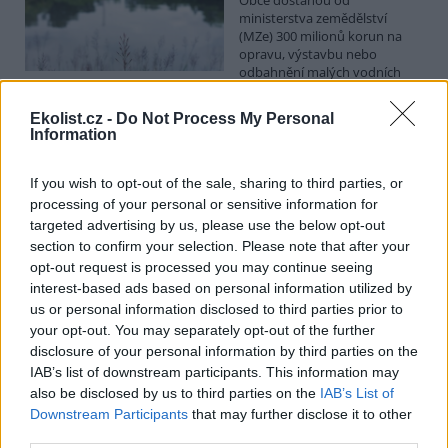
ministerstva zemědělství
(MZe) 300 milionů korun na
opravu, výstavbu nebo
odbahnění malých vodních
nádrží. Žádost o dotace mohou podávat od 7. září do 7. října.
Ekolist.cz -
Do Not Process My Personal
Information
Hospodářským zvířatům pomáhají při vedrech remízky
i kamenné stáje
If you wish to opt-out of the sale, sharing to third parties, or
4.8.2026 12:52 (
ČTK
)
processing of your personal or sensitive information for
Hospodářská zvířata na jihu
Čech se při tropických
targeted advertising by us, please use the below opt-out
teplotách ochlazují v
section to confirm your selection. Please note that after your
remízkách i kamenných stájích.
opt-out request is processed you may continue seeing
Někteří jihočeští farmáři
interest-based ads based on personal information utilized by
vypouštějí krávy, ovce či koně na pastviny v noci a v největších
us or personal information disclosed to third parties prior to
vedrech je nechávají uvnitř chladnějších budov. Kvůli suchu
your opt-out. You may separately opt-out of the further
neroste na loukách tráva a zemědělci musí dobytek přikrmovat
zásobami sena na zimu. Vysychají zdroje vody a rostou náklady na
disclosure of your personal information by third parties on the
její dopravu i na elektřinu na ochlazování zvířat, zjistila ČTK.
IAB’s list of downstream participants. This information may
also be disclosed by us to third parties on the
IAB’s List of
Downstream Participants
that may further disclose it to other
V Japonsku, které bojuje s extrémními vedry, uhynuly
third parties.
tři lvice, píše BBC News