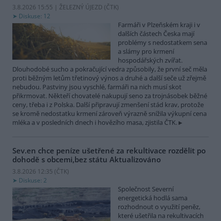
3.8.2026 15:55 | ŽELEZNÝ ÚJEZD (
ČTK
)
Diskuse: 12
Farmáři v Plzeňském kraji i v
dalších částech Česka mají
problémy s nedostatkem sena
a slámy pro krmení
hospodářských zvířat.
Dlouhodobé sucho a pokračující vedra způsobily, že první seč měla
proti běžným letům třetinový výnos a druhé a další seče už zřejmě
nebudou. Pastviny jsou vyschlé, farmáři na nich musí skot
přikrmovat. Někteří chovatelé nakupují seno za trojnásobek běžné
ceny, třeba i z Polska. Další připravují zmenšení stád krav, protože
se kromě nedostatku krmení zároveň výrazně snížila výkupní cena
mléka a v posledních dnech i hovězího masa, zjistila ČTK.
Sev.en chce peníze ušetřené za rekultivace rozdělit po
dohodě s obcemi,bez státu
Aktualizováno
3.8.2026 12:35 (
ČTK
)
Diskuse: 2
Společnost Severní
energetická hodlá sama
rozhodnout o využití peněz,
které ušetřila na rekultivacích