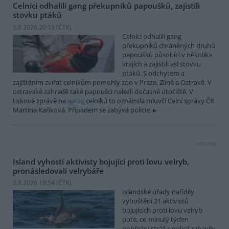
Celníci odhalili gang překupníků papoušků, zajistili
stovku ptáků
5.8.2026 20:13 (
ČTK
)
Celníci odhalili gang
překupníků chráněných druhů
papoušků působící v několika
krajích a zajistili asi stovku
ptáků. S odchytem a
zajištěním zvířat celníkům pomohly zoo v Praze, Zlíně a Ostravě. V
ostravské zahradě také papoušci nalezli dočasné útočiště. V
tiskové zprávě na
webu
celníků to oznámila mluvčí Celní správy ČR
Martina Kaňková. Případem se zabývá policie.
reklama
Island vyhostí aktivisty bojující proti lovu velryb,
pronásledovali velrybáře
5.8.2026 19:54 (
ČTK
)
Islandské úřady nařídily
vyhoštění 21 aktivistů
bojujících proti lovu velryb
poté, co minulý týden
pobřežní stráž s policií zabavily