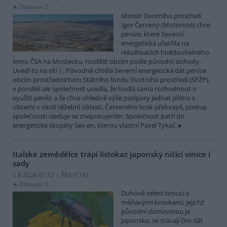
Diskuse: 2
Ministr životního prostředí
Igor Červený (Motoristé) chce
peníze, které Severní
energetická ušetřila na
rekultivacích hnědouhelného
lomu ČSA na Mostecku, rozdělit obcím podle původní dohody.
Uvedl to na síti
X
. Původně chtěla Severní energetická dát peníze
obcím prostřednictvím Státního fondu životního prostředí (SFŽP),
v pondělí ale společnost uvedla, že hodlá sama rozhodnout o
využití peněz a že chce ohledně výše podpory jednat přímo s
obcemi v okolí těžební oblasti. Červeného krok překvapil, postup
společnosti sleduje se znepokojením. Společnost patří do
energetické skupiny Sev.en, kterou vlastní Pavel Tykač.
Italské zemědělce trápí listokaz japonský ničící vinice i
sady
5.8.2026 01:12 | ŘÍM (
ČTK
)
Diskuse: 2
Duhově zelení brouci s
měňavými krovkami, jejichž
původní domovinou je
Japonsko, se stávají čím dál