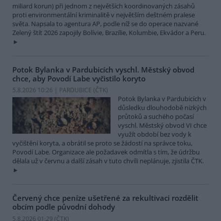
miliard korun) při jednom z největších koordinovaných zásahů
proti environmentální kriminalitě v největším deštném pralese
světa. Napsala to agentura AP, podle níž se do operace nazvané
Zelený štít 2026 zapojily Bolívie, Brazílie, Kolumbie, Ekvádor a Peru.
Potok Bylanka v Pardubicích vyschl. Městský obvod
chce, aby Povodí Labe vyčistilo koryto
5.8.2026 10:26 | PARDUBICE (
ČTK
)
Potok Bylanka v Pardubicích v
důsledku dlouhodobě nízkých
průtoků a suchého počasí
vyschl. Městský obvod VI chce
využít období bez vody k
vyčištění koryta, a obrátil se proto se žádostí na správce toku,
Povodí Labe. Organizace ale požadavek odmítla s tím, že údržbu
dělala už v červnu a další zásah v tuto chvíli neplánuje, zjistila ČTK.
Červený chce peníze ušetřené za rekultivaci rozdělit
obcím podle původní dohody
5.8.2026 01:29 (
ČTK
)