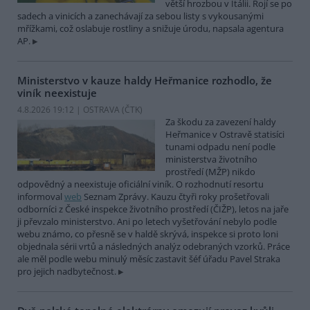
větší hrozbou v Itálii. Rojí se po
sadech a vinicích a zanechávají za sebou listy s vykousanými
mřížkami, což oslabuje rostliny a snižuje úrodu, napsala agentura
AP.
Ministerstvo v kauze haldy Heřmanice rozhodlo, že
viník neexistuje
4.8.2026 19:12 | OSTRAVA (
ČTK
)
Za škodu za zavezení haldy
Heřmanice v Ostravě statisíci
tunami odpadu není podle
ministerstva životního
prostředí (MŽP) nikdo
odpovědný a neexistuje oficiální viník. O rozhodnutí resortu
informoval
web
Seznam Zprávy. Kauzu čtyři roky prošetřovali
odborníci z České inspekce životního prostředí (ČIŽP), letos na jaře
ji převzalo ministerstvo. Ani po letech vyšetřování nebylo podle
webu známo, co přesně se v haldě skrývá, inspekce si proto loni
objednala sérii vrtů a následných analýz odebraných vzorků. Práce
ale měl podle webu minulý měsíc zastavit šéf úřadu Pavel Straka
pro jejich nadbytečnost.