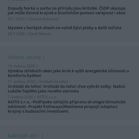
Dopady horka a sucha na přírodu jsou kritické. ČSOP ukazuje,
jak může žíznivé krajině a živočichům pomoci veřejnost i obce
29.7.2026 | Zuzana Kučerová
Myslete v horkých dnech na volně žijící ptáky a další zvířata
28.7.2026 | Karel Makoň
tiskové zprávy
14. května 2026 |
Výměna střešních oken jako krok k vyšší energetické účinnosti a
komfortu bydlení
11. května 2026 |
Vrchlabí do toho!
Vrchlabí do toho!: Vrchlabí do toho! chce vyhrát volby. Nabízí
Lukáše Teplého jako nového starostu
7. května 2026 |
ASITIS s.r.o.
ASITIS s.r.o.: Podřipsko zahájilo přípravu strategie klimatické
odolnosti. Projekt Pathways2Resilience propojil adaptaci
krajiny s budoucími investicemi.
kalendář akcí