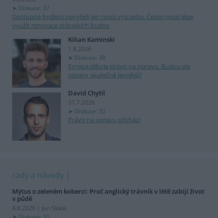
Diskuse: 37
Dostupné bydlení nevyřeší jen nová výstavba. Česko musí lépe
využít renovace stávajících budov
Kilian Kaminski
1.8.2026
Diskuse: 38
Evropa slibuje právo na opravu. Budou ale
opravy skutečně levnější?
David Chytil
31.7.2026
Diskuse: 32
Právo na opravu přichází
rady a návody
Mýtus o zeleném koberci: Proč anglický trávník v létě zabíjí život
v půdě
4.8.2026 | Jan Skala
Diskuse: 31