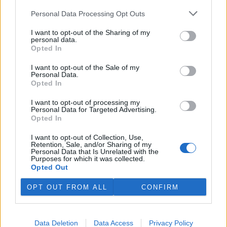
4.8.2026 12:42 (
ČTK
)
Personal Data Processing Opt Outs
Diskuse: 2
Tři lvice v zoologické zahradě v
I want to opt-out of the Sharing of my
japonském Tokiu uhynuly
personal data.
pravděpodobně v důsledku
Opted In
horka. Japonsko se toto léto
potýká s vlnami extrémních
I want to opt-out of the Sale of my
veder, napsal zpravodajský server
BBC News
.
Personal Data.
Opted In
Ghanský parlament schválil přísný zákon na ochranu
I want to opt-out of processing my
Personal Data for Targeted Advertising.
kakaových plantáží
Opted In
4.8.2026 12:39 (
ČTK
)
Ghanský parlament schválil
I want to opt-out of Collection, Use,
zákon, podle kterého místním
Retention, Sale, and/or Sharing of my
farmářům hrozí až 20 let
Personal Data that Is Unrelated with the
Purposes for which it was collected.
vězení, pokud bez souhlasu
Opted Out
úřadů přemění svou kakaovou
plantáž na jiný účel. Informovala o tom agentura AP; zákon nyní
čeká na podpis prezidenta Johna Mahamy.
OPT OUT FROM ALL
CONFIRM
Ochránci přírody našli v Moravském krasu vzácného
Data Deletion
Data Access
Privacy Policy
modráska očkovaného