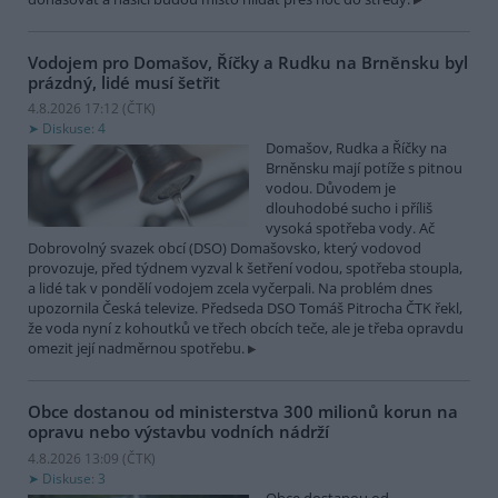
Vodojem pro Domašov, Říčky a Rudku na Brněnsku byl
prázdný, lidé musí šetřit
4.8.2026 17:12 (
ČTK
)
Diskuse: 4
Domašov, Rudka a Říčky na
Brněnsku mají potíže s pitnou
vodou. Důvodem je
dlouhodobé sucho i příliš
vysoká spotřeba vody. Ač
Dobrovolný svazek obcí (DSO) Domašovsko, který vodovod
provozuje, před týdnem vyzval k šetření vodou, spotřeba stoupla,
a lidé tak v pondělí vodojem zcela vyčerpali. Na problém dnes
upozornila Česká televize. Předseda DSO Tomáš Pitrocha ČTK řekl,
že voda nyní z kohoutků ve třech obcích teče, ale je třeba opravdu
omezit její nadměrnou spotřebu.
Obce dostanou od ministerstva 300 milionů korun na
opravu nebo výstavbu vodních nádrží
4.8.2026 13:09 (
ČTK
)
Diskuse: 3
Obce dostanou od