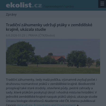
☰
/
zpravodajství
/
zprávy
Zprávy
Tradiční záhumenky udržují ptáky v zemědělské
krajině, ukázala studie
6.8.2026 01:23 | PRAHA (
ČTK/Ekolist
)
Tradiční záhumenky, tedy malá políčka, významně zvyšují počet i
druhovou rozmanitost ptáků v zemědělské krajině. Biodiverzitě
prospívají také staré stodoly, otevřené půdy, pestré zahrady a
sady, které ptákům poskytují úkryt i vhodná místa ke hnízdění. V
jednolité zemědělské krajině naopak ptáků ubývá, ukazuje studie
Ústavu biologie obratlovců Akademie věd ČR, kterou publikoval
časopis
Agriculture, Ecosystems and Environment
.