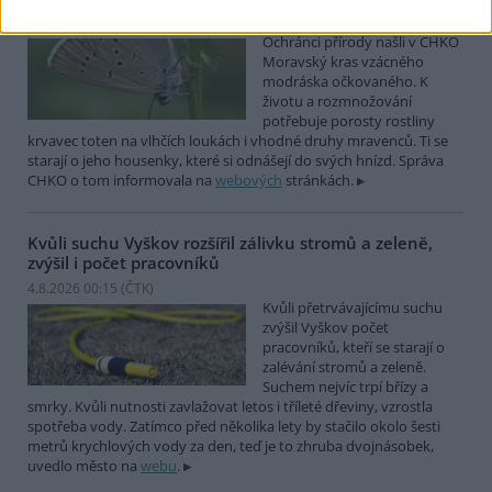
4.8.2026 01:58 (
ČTK
)
Ochránci přírody našli v CHKO
Moravský kras vzácného
modráska očkovaného. K
životu a rozmnožování
potřebuje porosty rostliny
krvavec toten na vlhčích loukách i vhodné druhy mravenců. Ti se
starají o jeho housenky, které si odnášejí do svých hnízd. Správa
CHKO o tom informovala na
webových
stránkách.
Kvůli suchu Vyškov rozšířil zálivku stromů a zeleně,
zvýšil i počet pracovníků
4.8.2026 00:15 (
ČTK
)
Kvůli přetrvávajícímu suchu
zvýšil Vyškov počet
pracovníků, kteří se starají o
zalévání stromů a zeleně.
Suchem nejvíc trpí břízy a
smrky. Kvůli nutnosti zavlažovat letos i tříleté dřeviny, vzrostla
spotřeba vody. Zatímco před několika lety by stačilo okolo šesti
metrů krychlových vody za den, teď je to zhruba dvojnásobek,
uvedlo město na
webu
.