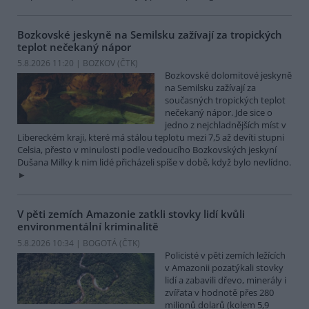
Bozkovské jeskyně na Semilsku zažívají za tropických
teplot nečekaný nápor
5.8.2026 11:20 | BOZKOV (
ČTK
)
Bozkovské dolomitové jeskyně
na Semilsku zažívají za
současných tropických teplot
nečekaný nápor. Jde sice o
jedno z nejchladnějších míst v
Libereckém kraji, které má stálou teplotu mezi 7,5 až devíti stupni
Celsia, přesto v minulosti podle vedoucího Bozkovských jeskyní
Dušana Milky k nim lidé přicházeli spíše v době, když bylo nevlídno.
V pěti zemích Amazonie zatkli stovky lidí kvůli
environmentální kriminalitě
5.8.2026 10:34 | BOGOTÁ (
ČTK
)
Policisté v pěti zemích ležících
v Amazonii pozatýkali stovky
lidí a zabavili dřevo, minerály i
zvířata v hodnotě přes 280
milionů dolarů (kolem 5,9