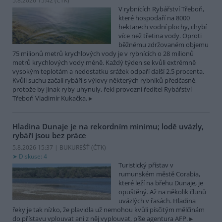
5.8.2026 15:42 (
ČTK
)
V rybnících Rybářství Třeboň,
které hospodaří na 8000
hektarech vodní plochy, chybí
více než třetina vody. Oproti
běžnému zdržovaném objemu
75 milionů metrů krychlových vody je v rybnících o 28 milionů
metrů krychlových vody méně. Každý týden se kvůli extrémně
vysokým teplotám a nedostatku srážek odpaří další 2,5 procenta.
Kvůli suchu začali rybáři s výlovy některých rybníků předčasně,
protože by jinak ryby uhynuly, řekl provozní ředitel Rybářství
Třeboň Vladimír Kukačka.
Hladina Dunaje je na rekordním minimu; lodě uvázly,
rybáři jsou bez práce
5.8.2026 15:37 | BUKUREŠŤ (
ČTK
)
Diskuse: 4
Turistický přístav v
rumunském městě Corabia,
které leží na břehu Dunaje, je
opuštěný. Až na několik člunů
uvázlých v řasách. Hladina
řeky je tak nízko, že plavidla už nemohou kvůli písčitým mělčinám
do přístavu vplouvat ani z něj vyplouvat, píše agentura AFP.