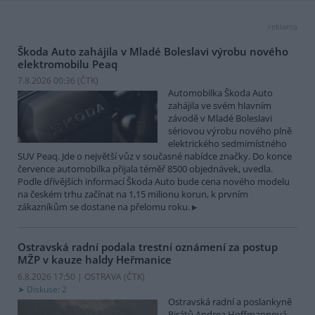
reklama
Škoda Auto zahájila v Mladé Boleslavi výrobu nového
elektromobilu Peaq
7.8.2026 00:36 (
ČTK
)
Automobilka Škoda Auto
zahájila ve svém hlavním
závodě v Mladé Boleslavi
sériovou výrobu nového plně
elektrického sedmimístného
SUV Peaq. Jde o největší vůz v současné nabídce značky. Do konce
července automobilka přijala téměř 8500 objednávek, uvedla.
Podle dřívějších informací Škoda Auto bude cena nového modelu
na českém trhu začínat na 1,15 milionu korun, k prvním
zákazníkům se dostane na přelomu roku.
Ostravská radní podala trestní oznámení za postup
MŽP v kauze haldy Heřmanice
6.8.2026 17:50 | OSTRAVA (
ČTK
)
Diskuse: 2
Ostravská radní a poslankyně
Pirátů Andrea Hoffmannová