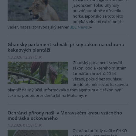
japonském Tokiu uhynuly
pravděpodobně v důsledku
horka. Japonsko se toto léto
potýká s vlnami extrémních
veder, napsal zpravodajský server
BBC News
.
Ghanský parlament schválil přísný zákon na ochranu
kakaových plantáží
4.8.2026 12:39 (
ČTK
)
Ghanský parlament schválil
zákon, podle kterého místním
farmářům hrozí až 20 let
vězení, pokud bez souhlasu
úřadů přemění svou kakaovou
plantáž na jiný účel. Informovala o tom agentura AP; zákon nyní
čeká na podpis prezidenta Johna Mahamy.
Ochránci přírody našli v Moravském krasu vzácného
modráska očkovaného
4.8.2026 01:58 (
ČTK
)
Ochránci přírody našli v CHKO