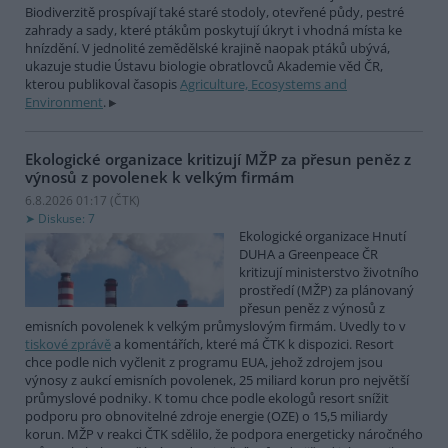
Biodiverzitě prospívají také staré stodoly, otevřené půdy, pestré
zahrady a sady, které ptákům poskytují úkryt i vhodná místa ke
hnízdění. V jednolité zemědělské krajině naopak ptáků ubývá,
ukazuje studie Ústavu biologie obratlovců Akademie věd ČR,
kterou publikoval časopis
Agriculture, Ecosystems and
Environment
.
Ekologické organizace kritizují MŽP za přesun peněz z
výnosů z povolenek k velkým firmám
6.8.2026 01:17 (
ČTK
)
Diskuse: 7
Ekologické organizace Hnutí
DUHA a Greenpeace ČR
kritizují ministerstvo životního
prostředí (MŽP) za plánovaný
přesun peněz z výnosů z
emisních povolenek k velkým průmyslovým firmám. Uvedly to v
tiskové zprávě
a komentářích, které má ČTK k dispozici. Resort
chce podle nich vyčlenit z programu EUA, jehož zdrojem jsou
výnosy z aukcí emisních povolenek, 25 miliard korun pro největší
průmyslové podniky. K tomu chce podle ekologů resort snížit
podporu pro obnovitelné zdroje energie (OZE) o 15,5 miliardy
korun. MŽP v reakci ČTK sdělilo, že podpora energeticky náročného