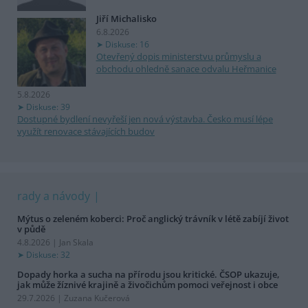
Jiří Michalisko
6.8.2026
Diskuse: 16
Otevřený dopis ministerstvu průmyslu a
obchodu ohledně sanace odvalu Heřmanice
5.8.2026
Diskuse: 39
Dostupné bydlení nevyřeší jen nová výstavba. Česko musí lépe
využít renovace stávajících budov
rady a návody
Mýtus o zeleném koberci: Proč anglický trávník v létě zabíjí život
v půdě
4.8.2026 | Jan Skala
Diskuse: 32
Dopady horka a sucha na přírodu jsou kritické. ČSOP ukazuje,
jak může žíznivé krajině a živočichům pomoci veřejnost i obce
29.7.2026 | Zuzana Kučerová