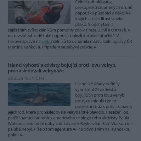
Celníci odhalili gang
překupníků chráněných druhů
papoušků působící v několika
krajích a zajistili asi stovku
ptáků. S odchytem a
zajištěním zvířat celníkům pomohly zoo v Praze, Zlíně a Ostravě. V
ostravské zahradě také papoušci nalezli dočasné útočiště. V
tiskové zprávě na
webu
celníků to oznámila mluvčí Celní správy ČR
Martina Kaňková. Případem se zabývá policie.
Island vyhostí aktivisty bojující proti lovu velryb,
pronásledovali velrybáře
5.8.2026 19:54 (
ČTK
)
Islandské úřady nařídily
vyhoštění 21 aktivistů
bojujících proti lovu velryb
poté, co minulý týden
pobřežní stráž s policií zabavily
jejich loď, která pronásledovala velrybářské plavidlo. Pasažéři lodi
patřící nadaci kanadsko-amerického ekologického aktivisty Paula
Watsona jsou od té doby zadržováni v Reykjavíku. Sám Watson na
palubě nebyl. Píše o tom agentura AFP s odvoláním na islandskou
policii.