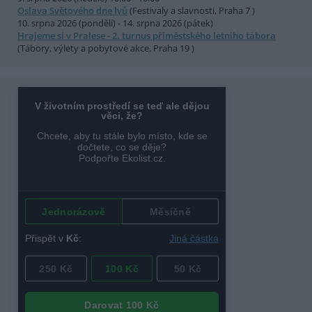
Oslava Světového dne lvů
(Festivaly a slavnosti, Praha 7 )
10. srpna 2026 (pondělí) - 14. srpna 2026 (pátek)
Hrajeme si v Pralese - 2. turnus příměstského letního tábora
(Tábory, výlety a pobytové akce, Praha 19 )