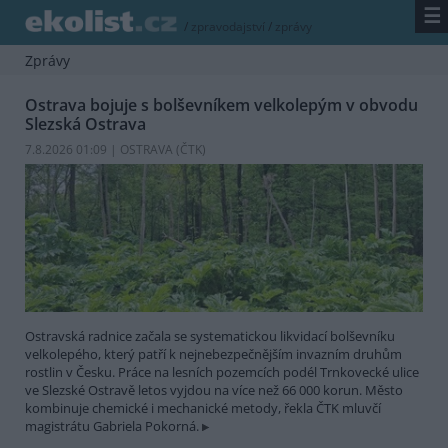
☰
/
zpravodajství
/
zprávy
Zprávy
Ostrava bojuje s bolševníkem velkolepým v obvodu
Slezská Ostrava
7.8.2026 01:09 | OSTRAVA (
ČTK
)
Ostravská radnice začala se systematickou likvidací bolševníku
velkolepého, který patří k nejnebezpečnějším invazním druhům
rostlin v Česku. Práce na lesních pozemcích podél Trnkovecké ulice
ve Slezské Ostravě letos vyjdou na více než 66 000 korun. Město
kombinuje chemické i mechanické metody, řekla ČTK mluvčí
magistrátu Gabriela Pokorná.