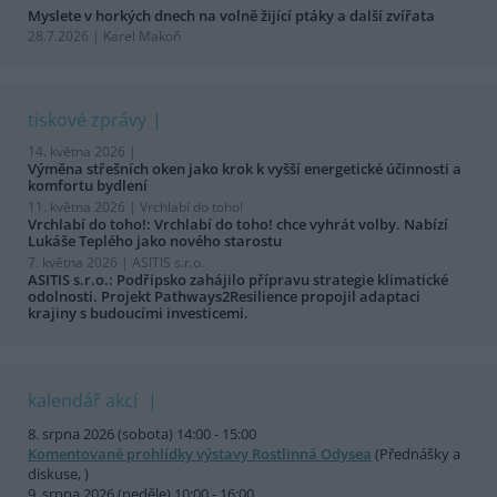
Myslete v horkých dnech na volně žijící ptáky a další zvířata
28.7.2026 | Karel Makoň
tiskové zprávy
14. května 2026 |
Výměna střešních oken jako krok k vyšší energetické účinnosti a
komfortu bydlení
11. května 2026 |
Vrchlabí do toho!
Vrchlabí do toho!: Vrchlabí do toho! chce vyhrát volby. Nabízí
Lukáše Teplého jako nového starostu
7. května 2026 |
ASITIS s.r.o.
ASITIS s.r.o.: Podřipsko zahájilo přípravu strategie klimatické
odolnosti. Projekt Pathways2Resilience propojil adaptaci
krajiny s budoucími investicemi.
kalendář akcí
8. srpna 2026 (sobota) 14:00 - 15:00
Komentované prohlídky výstavy Rostlinná Odysea
(Přednášky a
diskuse, )
9. srpna 2026 (neděle) 10:00 - 16:00