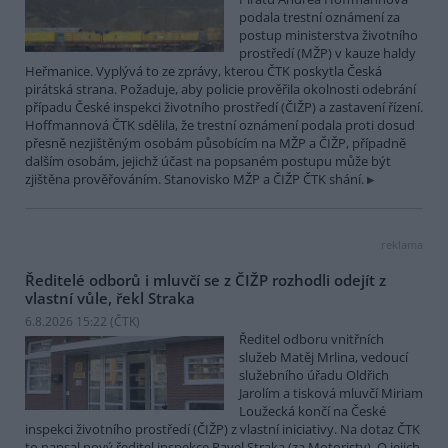
podala trestní oznámení za
postup ministerstva životního
prostředí (MŽP) v kauze haldy
Heřmanice. Vyplývá to ze zprávy, kterou ČTK poskytla Česká
pirátská strana. Požaduje, aby policie prověřila okolnosti odebrání
případu České inspekci životního prostředí (ČIŽP) a zastavení řízení.
Hoffmannová ČTK sdělila, že trestní oznámení podala proti dosud
přesně nezjištěným osobám působícím na MŽP a ČIŽP, případně
dalším osobám, jejichž účast na popsaném postupu může být
zjištěna prověřováním. Stanovisko MŽP a ČIŽP ČTK shání.
reklama
Ředitelé odborů i mluvčí se z ČIŽP rozhodli odejít z
vlastní vůle, řekl Straka
6.8.2026 15:22 (
ČTK
)
Ředitel odboru vnitřních
služeb Matěj Mrlina, vedoucí
služebního úřadu Oldřich
Jarolím a tisková mluvčí Miriam
Loužecká končí na České
inspekci životního prostředí (ČIŽP) z vlastní iniciativy. Na dotaz ČTK
to napsal nový ředitel inspekce Pavel Straka (za Motoristy). O jejich