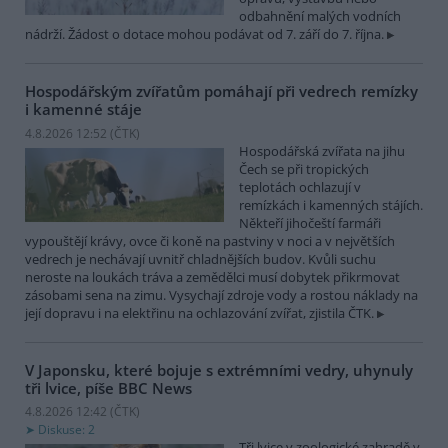
odbahnění malých vodních
nádrží. Žádost o dotace mohou podávat od 7. září do 7. října.
Hospodářským zvířatům pomáhají při vedrech remízky
i kamenné stáje
4.8.2026 12:52 (
ČTK
)
Hospodářská zvířata na jihu
Čech se při tropických
teplotách ochlazují v
remízkách i kamenných stájích.
Někteří jihočeští farmáři
vypouštějí krávy, ovce či koně na pastviny v noci a v největších
vedrech je nechávají uvnitř chladnějších budov. Kvůli suchu
neroste na loukách tráva a zemědělci musí dobytek přikrmovat
zásobami sena na zimu. Vysychají zdroje vody a rostou náklady na
její dopravu i na elektřinu na ochlazování zvířat, zjistila ČTK.
V Japonsku, které bojuje s extrémními vedry, uhynuly
tři lvice, píše BBC News
4.8.2026 12:42 (
ČTK
)
Diskuse: 2
Tři lvice v zoologické zahradě v