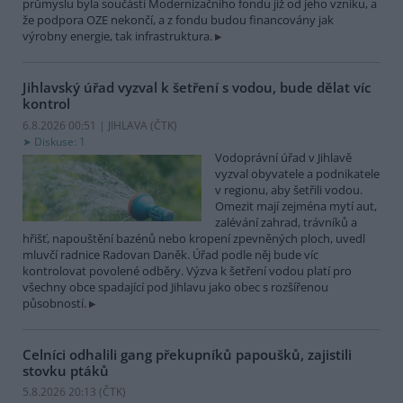
průmyslu byla součástí Modernizačního fondu již od jeho vzniku, a
že podpora OZE nekončí, a z fondu budou financovány jak
výrobny energie, tak infrastruktura.
Jihlavský úřad vyzval k šetření s vodou, bude dělat víc
kontrol
6.8.2026 00:51 | JIHLAVA (
ČTK
)
Diskuse: 1
Vodoprávní úřad v Jihlavě
vyzval obyvatele a podnikatele
v regionu, aby šetřili vodou.
Omezit mají zejména mytí aut,
zalévání zahrad, trávníků a
hřišť, napouštění bazénů nebo kropení zpevněných ploch, uvedl
mluvčí radnice Radovan Daněk. Úřad podle něj bude víc
kontrolovat povolené odběry. Výzva k šetření vodou platí pro
všechny obce spadající pod Jihlavu jako obec s rozšířenou
působností.
Celníci odhalili gang překupníků papoušků, zajistili
stovku ptáků
5.8.2026 20:13 (
ČTK
)