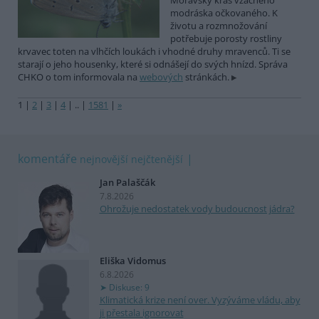
Moravský kras vzácného
modráska očkovaného. K
životu a rozmnožování
potřebuje porosty rostliny
krvavec toten na vlhčích loukách i vhodné druhy mravenců. Ti se
starají o jeho housenky, které si odnášejí do svých hnízd. Správa
CHKO o tom informovala na
webových
stránkách.
1
|
2
|
3
|
4
|
..
|
1581
|
»
komentáře
nejnovější
nejčtenější
Jan Palaščák
7.8.2026
Ohrožuje nedostatek vody budoucnost jádra?
Eliška Vidomus
6.8.2026
Diskuse: 9
Klimatická krize není over. Vyzýváme vládu, aby
ji přestala ignorovat