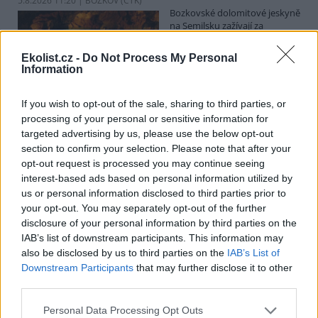
5.8.2026 11:20 | BOZKOV (
ČTK
)
Bozkovské dolomitové jeskyně
na Semilsku zažívají za
současných tropických teplot
nečekaný nápor. Jde sice o
Ekolist.cz -
Do Not Process My Personal
jedno z nejchladnějších míst v
Information
Libereckém kraji, které má stálou teplotu mezi 7,5 až devíti stupni
Celsia, přesto v minulosti podle vedoucího Bozkovských jeskyní
Dušana Milky k nim lidé přicházeli spíše v době, když bylo nevlídno.
If you wish to opt-out of the sale, sharing to third parties, or
processing of your personal or sensitive information for
targeted advertising by us, please use the below opt-out
section to confirm your selection. Please note that after your
V pěti zemích Amazonie zatkli stovky lidí kvůli
opt-out request is processed you may continue seeing
environmentální kriminalitě
interest-based ads based on personal information utilized by
5.8.2026 10:34 | BOGOTÁ (
ČTK
)
us or personal information disclosed to third parties prior to
Policisté v pěti zemích ležících
your opt-out. You may separately opt-out of the further
v Amazonii pozatýkali stovky
lidí a zabavili dřevo, minerály i
disclosure of your personal information by third parties on the
zvířata v hodnotě přes 280
IAB’s list of downstream participants. This information may
milionů dolarů (kolem 5,9
also be disclosed by us to third parties on the
IAB’s List of
miliard korun) při jednom z největších koordinovaných zásahů
Downstream Participants
that may further disclose it to other
proti environmentální kriminalitě v největším deštném pralese
third parties.
světa. Napsala to agentura AP, podle níž se do operace nazvané
Zelený štít 2026 zapojily Bolívie, Brazílie, Kolumbie, Ekvádor a Peru.
Personal Data Processing Opt Outs