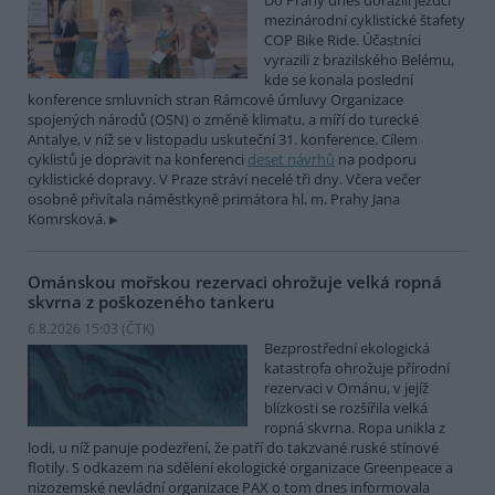
Do Prahy dnes dorazili jezdci
mezinárodní cyklistické štafety
COP Bike Ride. Účastníci
vyrazili z brazilského Belému,
kde se konala poslední
konference smluvních stran Rámcové úmluvy Organizace
spojených národů (OSN) o změně klimatu, a míří do turecké
Antalye, v níž se v listopadu uskuteční 31. konference. Cílem
cyklistů je dopravit na konferenci
deset návrhů
na podporu
cyklistické dopravy. V Praze stráví necelé tři dny. Včera večer
osobně přivítala náměstkyně primátora hl. m. Prahy Jana
Komrsková.
Ománskou mořskou rezervaci ohrožuje velká ropná
skvrna z poškozeného tankeru
6.8.2026 15:03 (
ČTK
)
Bezprostřední ekologická
katastrofa ohrožuje přírodní
rezervaci v Ománu, v jejíž
blízkosti se rozšířila velká
ropná skvrna. Ropa unikla z
lodi, u níž panuje podezření, že patří do takzvané ruské stínové
flotily. S odkazem na sdělení ekologické organizace Greenpeace a
nizozemské nevládní organizace PAX o tom dnes informovala