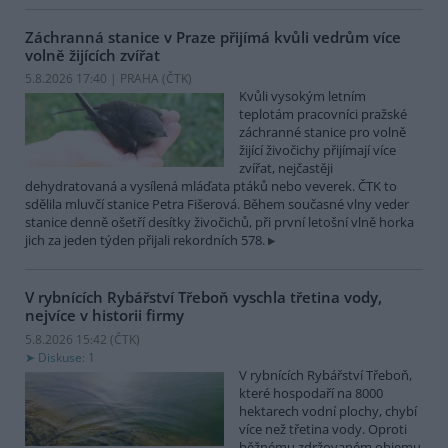
Záchranná stanice v Praze přijímá kvůli vedrům více
volně žijících zvířat
5.8.2026 17:40 | PRAHA (
ČTK
)
Kvůli vysokým letním
teplotám pracovníci pražské
záchranné stanice pro volně
žijící živočichy přijímají více
zvířat, nejčastěji
dehydratovaná a vysílená mláďata ptáků nebo veverek. ČTK to
sdělila mluvčí stanice Petra Fišerová. Během současné vlny veder
stanice denně ošetří desítky živočichů, při první letošní vlně horka
jich za jeden týden přijali rekordních 578.
V rybnících Rybářství Třeboň vyschla třetina vody,
nejvíce v historii firmy
5.8.2026 15:42 (
ČTK
)
Diskuse: 1
V rybnících Rybářství Třeboň,
které hospodaří na 8000
hektarech vodní plochy, chybí
více než třetina vody. Oproti
běžnému zdržovaném objemu