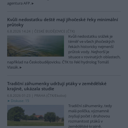
agentura AFP.
Kvůli nedostatku deště mají jihočeské řeky minimální
průtoky
6.8.2026 14:24 | ČESKÉ BUDĚJOVICE (
ČTK
)
Kvůli nedostatku srážek je
téměř ve všech jihočeských
řekách historicky nejmenší
průtok vody. Nejhorší je
situace v rovinatých oblastech,
například na Českobudějovicku. ČTK to řekl hydrolog Tomáš
Vlasák.
Tradiční záhumenky udržují ptáky v zemědělské
krajině, ukázala studie
6.8.2026 01:23 | PRAHA (
ČTK/Ekolist
)
Diskuse: 15
Tradiční záhumenky, tedy
malá políčka, významně
zvyšují počet i druhovou
rozmanitost ptáků v
zemědělské krajině.