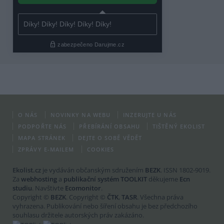
O NÁS
NOVINKY NA WEBU
INZERUJTE U NÁS
PODPOŘTE NÁS
PŘEBÍRÁNÍ OBSAHU
TIŠTĚNÝ EKOLIST
MAPA STRÁNEK
DEJTE O SOBĚ VĚDĚT
ZPRÁVY E-MAILEM
COOKIES
Ekolist.cz
je vydáván občanským sdružením
BEZK
. ISSN 1802-9019.
Za
webhosting
a
publikační systém TOOLKIT
děkujeme
Ecn
studiu
. Navštivte
Ecomonitor
.
Copyright ©
BEZK
. Copyright ©
ČTK
,
TASR
. Všechna práva
vyhrazena. Publikování nebo šíření obsahu je bez předchozího
souhlasu držitele autorských práv zakázáno.