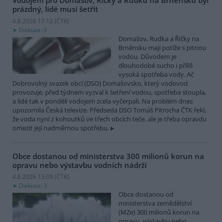
Vodojem pro Domašov, Říčky a Rudku na Brněnsku byl
prázdný, lidé musí šetřit
4.8.2026 17:12 (
ČTK
)
Diskuse: 9
Domašov, Rudka a Říčky na
Brněnsku mají potíže s pitnou
vodou. Důvodem je
dlouhodobé sucho i příliš
vysoká spotřeba vody. Ač
Dobrovolný svazek obcí (DSO) Domašovsko, který vodovod
provozuje, před týdnem vyzval k šetření vodou, spotřeba stoupla,
a lidé tak v pondělí vodojem zcela vyčerpali. Na problém dnes
upozornila Česká televize. Předseda DSO Tomáš Pitrocha ČTK řekl,
že voda nyní z kohoutků ve třech obcích teče, ale je třeba opravdu
omezit její nadměrnou spotřebu.
Obce dostanou od ministerstva 300 milionů korun na
opravu nebo výstavbu vodních nádrží
4.8.2026 13:09 (
ČTK
)
Diskuse: 3
Obce dostanou od
ministerstva zemědělství
(MZe) 300 milionů korun na
opravu, výstavbu nebo