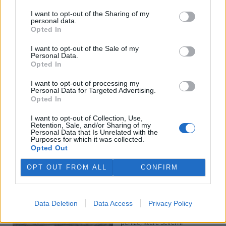
I want to opt-out of the Sharing of my
personal data.
Potok Bylanka v Pardubicích vyschl. Městský obvod
Opted In
chce, aby Povodí Labe vyčistilo koryto
5.8.2026 10:26 | PARDUBICE (
ČTK
)
I want to opt-out of the Sale of my
Diskuse: 1
Personal Data.
Potok Bylanka v Pardubicích v
Opted In
důsledku dlouhodobě nízkých
průtoků a suchého počasí
I want to opt-out of processing my
Personal Data for Targeted Advertising.
vyschl. Městský obvod VI chce
Opted In
využít období bez vody k
vyčištění koryta, a obrátil se proto se žádostí na správce toku,
I want to opt-out of Collection, Use,
Povodí Labe. Organizace ale požadavek odmítla s tím, že údržbu
Retention, Sale, and/or Sharing of my
dělala už v červnu a další zásah v tuto chvíli neplánuje, zjistila ČTK.
Personal Data that Is Unrelated with the
Purposes for which it was collected.
Opted Out
Červený chce peníze ušetřené za rekultivaci rozdělit
OPT OUT FROM ALL
CONFIRM
obcím podle původní dohody
5.8.2026 01:29 (
ČTK
)
Diskuse: 2
Data Deletion
Data Access
Privacy Policy
Ministr životního prostředí
Igor Červený (Motoristé) chce
peníze, které Severní