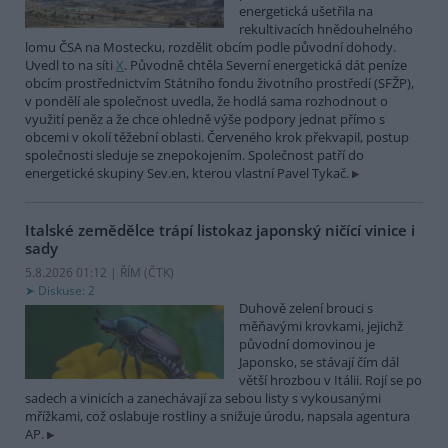
energetická ušetřila na
rekultivacích hnědouhelného
lomu ČSA na Mostecku, rozdělit obcím podle původní dohody.
Uvedl to na síti
X
. Původně chtěla Severní energetická dát peníze
obcím prostřednictvím Státního fondu životního prostředí (SFŽP),
v pondělí ale společnost uvedla, že hodlá sama rozhodnout o
využití peněz a že chce ohledně výše podpory jednat přímo s
obcemi v okolí těžební oblasti. Červeného krok překvapil, postup
společnosti sleduje se znepokojením. Společnost patří do
energetické skupiny Sev.en, kterou vlastní Pavel Tykač.
Italské zemědělce trápí listokaz japonský ničící vinice i
sady
5.8.2026 01:12 | ŘÍM (
ČTK
)
Diskuse: 2
Duhově zelení brouci s
měňavými krovkami, jejichž
původní domovinou je
Japonsko, se stávají čím dál
větší hrozbou v Itálii. Rojí se po
sadech a vinicích a zanechávají za sebou listy s vykousanými
mřížkami, což oslabuje rostliny a snižuje úrodu, napsala agentura
AP.