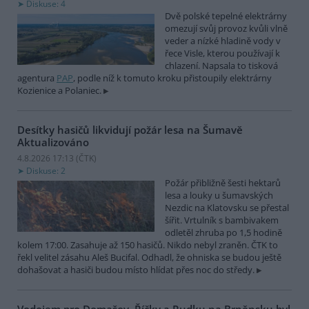
Diskuse: 4
Dvě polské tepelné elektrárny
omezují svůj provoz kvůli vlně
veder a nízké hladině vody v
řece Visle, kterou používají k
chlazení. Napsala to tisková
agentura
PAP
, podle níž k tomuto kroku přistoupily elektrárny
Kozienice a Polaniec.
Desítky hasičů likvidují požár lesa na Šumavě
Aktualizováno
4.8.2026 17:13 (
ČTK
)
Diskuse: 2
Požár přibližně šesti hektarů
lesa a louky u šumavských
Nezdic na Klatovsku se přestal
šířit. Vrtulník s bambivakem
odletěl zhruba po 1,5 hodině
kolem 17:00. Zasahuje až 150 hasičů. Nikdo nebyl zraněn. ČTK to
řekl velitel zásahu Aleš Bucifal. Odhadl, že ohniska se budou ještě
dohašovat a hasiči budou místo hlídat přes noc do středy.