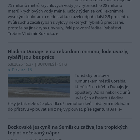
75 milionů metrů krychlových vody je v rybnících o 28 milionů
metrů krychlových vody méně. Každý týden se kvůli extrémně
vysokým teplotám a nedostatku srážek odpaří další 2,5 procenta.
Kvůli suchu začali rybáři s výlovy některých rybníků předčasně,
protože by jinak ryby uhynuly, řekl provozní ředitel Rybářství
Třeboň Vladimír Kukačka.
Hladina Dunaje je na rekordním minimu; lodě uvázly,
rybáři jsou bez práce
5.8.2026 15:37 | BUKUREŠŤ (
ČTK
)
Diskuse: 16
Turistický přístav v
rumunském městě Corabia,
které leží na břehu Dunaje, je
opuštěný. Až na několik člunů
uvázlých v řasách. Hladina
řeky je tak nízko, že plavidla už nemohou kvůli písčitým mělčinám
do přístavu vplouvat ani z něj vyplouvat, píše agentura AFP.
Bozkovské jeskyně na Semilsku zažívají za tropických
teplot nečekaný nápor