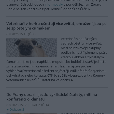
plánovaných odchodech
informovaly
v pondělí Seznam Zprávy.
Podle něj tak končí dva z pěti ředitelů odborů na ČIŽP.
Veterináři v horku ošetřují více zvířat, ohrožení jsou psi
se zploštělým čumákem
6.8.2026 15:15 (
ČTK
)
Veterináři v současných
vedrech ošetřují více zvířat.
Mezi nejrizikovější skupiny
podle nich patří plemena psů s
krátkou lebkou a zploštělým
čumákem, jako jsou například mopsi nebo buldočci, starší jedinci a
zvířata se srdečním onemocněním. Jejich majitelé pro ně
vyhledávají veterinární ošetření nejčastěji kvůli přehřátí organismu,
dehydrataci nebo kolapsu. ČTK to sdělila viceprezidentka Komory
veterinárních lékařů ČR Kateřina Valdhans.
Do Prahy dorazili jezdci cyklistické štafety, míří na
konferenci o klimatu
6.8.2026 15:08 | PRAHA (
ČTK
)
Diskuse: 2