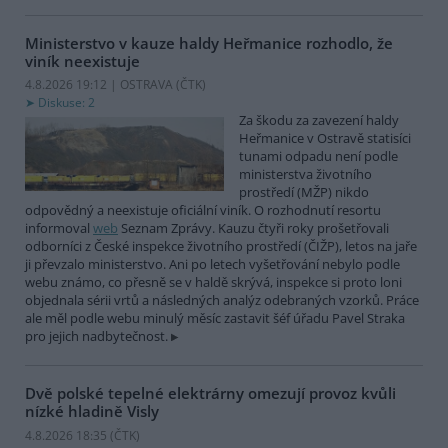
Ministerstvo v kauze haldy Heřmanice rozhodlo, že
viník neexistuje
4.8.2026 19:12 | OSTRAVA (
ČTK
)
Diskuse: 2
Za škodu za zavezení haldy
Heřmanice v Ostravě statisíci
tunami odpadu není podle
ministerstva životního
prostředí (MŽP) nikdo
odpovědný a neexistuje oficiální viník. O rozhodnutí resortu
informoval
web
Seznam Zprávy. Kauzu čtyři roky prošetřovali
odborníci z České inspekce životního prostředí (ČIŽP), letos na jaře
ji převzalo ministerstvo. Ani po letech vyšetřování nebylo podle
webu známo, co přesně se v haldě skrývá, inspekce si proto loni
objednala sérii vrtů a následných analýz odebraných vzorků. Práce
ale měl podle webu minulý měsíc zastavit šéf úřadu Pavel Straka
pro jejich nadbytečnost.
Dvě polské tepelné elektrárny omezují provoz kvůli
nízké hladině Visly
4.8.2026 18:35 (
ČTK
)