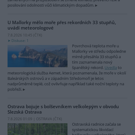
posilování odolnosti vůči klimatickým dopadům.
U Mallorky mělo moře přes rekordních 33 stupňů,
uvádí meteorologové
7.8.2026 10:45 (
ČTK
)
Diskuse: 1
Povrchová teplota moře u
Mallorky ve středu odpoledne
mírně přesáhla 33 stupňů a
tím zaznamenala nový
španělský rekord.
Uvedla
to
meteorologická služba Aemet, která poznamenala, že moře v okolí
Baleárských ostrovů a v západním Středomoří je letos
nadprůměrně teplé, což ovlivňuje například také noční teploty na
pobřeží.
Ostrava bojuje s bolševníkem velkolepým v obvodu
Slezská Ostrava
7.8.2026 01:09 | OSTRAVA (
ČTK
)
Ostravská radnice začala se
systematickou likvidací