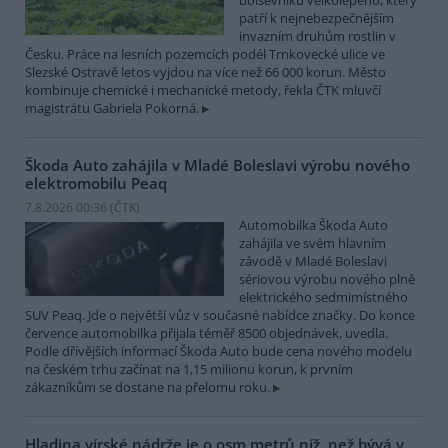
bolševníku velkolepého, který
patří k nejnebezpečnějším
invazním druhům rostlin v
Česku. Práce na lesních pozemcích podél Trnkovecké ulice ve
Slezské Ostravě letos vyjdou na více než 66 000 korun. Město
kombinuje chemické i mechanické metody, řekla ČTK mluvčí
magistrátu Gabriela Pokorná.
Škoda Auto zahájila v Mladé Boleslavi výrobu nového
elektromobilu Peaq
7.8.2026 00:36 (
ČTK
)
Automobilka Škoda Auto
zahájila ve svém hlavním
závodě v Mladé Boleslavi
sériovou výrobu nového plně
elektrického sedmimístného
SUV Peaq. Jde o největší vůz v současné nabídce značky. Do konce
července automobilka přijala téměř 8500 objednávek, uvedla.
Podle dřívějších informací Škoda Auto bude cena nového modelu
na českém trhu začínat na 1,15 milionu korun, k prvním
zákazníkům se dostane na přelomu roku.
Hladina vírské nádrže je o osm metrů níž, než bývá v