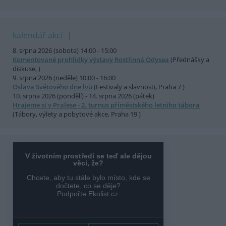
kalendář akcí
8. srpna 2026 (sobota) 14:00 - 15:00
Komentované prohlídky výstavy Rostlinná Odysea
(Přednášky a
diskuse, )
9. srpna 2026 (neděle) 10:00 - 16:00
Oslava Světového dne lvů
(Festivaly a slavnosti, Praha 7 )
10. srpna 2026 (pondělí) - 14. srpna 2026 (pátek)
Hrajeme si v Pralese - 2. turnus příměstského letního tábora
(Tábory, výlety a pobytové akce, Praha 19 )