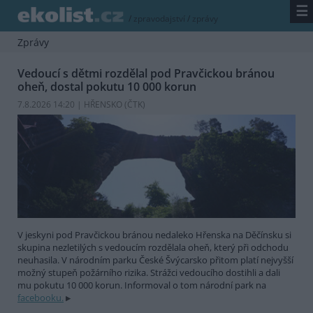
☰
/
zpravodajství
/
zprávy
Zprávy
Vedoucí s dětmi rozdělal pod Pravčickou bránou
oheň, dostal pokutu 10 000 korun
7.8.2026 14:20 | HŘENSKO (
ČTK
)
V jeskyni pod Pravčickou bránou nedaleko Hřenska na Děčínsku si
skupina nezletilých s vedoucím rozdělala oheň, který při odchodu
neuhasila. V národním parku České Švýcarsko přitom platí nejvyšší
možný stupeň požárního rizika. Strážci vedoucího dostihli a dali
mu pokutu 10 000 korun. Informoval o tom národní park na
facebooku.