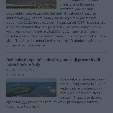
ministerstva životního
prostředí (MŽP) nikdo
odpovědný a neexistuje oficiální viník. O rozhodnutí resortu
informoval
web
Seznam Zprávy. Kauzu čtyři roky prošetřovali
odborníci z České inspekce životního prostředí (ČIŽP), letos na jaře
ji převzalo ministerstvo. Ani po letech vyšetřování nebylo podle
webu známo, co přesně se v haldě skrývá, inspekce si proto loni
objednala sérii vrtů a následných analýz odebraných vzorků. Práce
ale měl podle webu minulý měsíc zastavit šéf úřadu Pavel Straka
pro jejich nadbytečnost.
Dvě polské tepelné elektrárny omezují provoz kvůli
nízké hladině Visly
4.8.2026 18:35 (
ČTK
)
Diskuse: 6
Dvě polské tepelné elektrárny
omezují svůj provoz kvůli vlně
veder a nízké hladině vody v
řece Visle, kterou používají k
chlazení. Napsala to tisková
agentura
PAP
, podle níž k tomuto kroku přistoupily elektrárny
Kozienice a Polaniec.