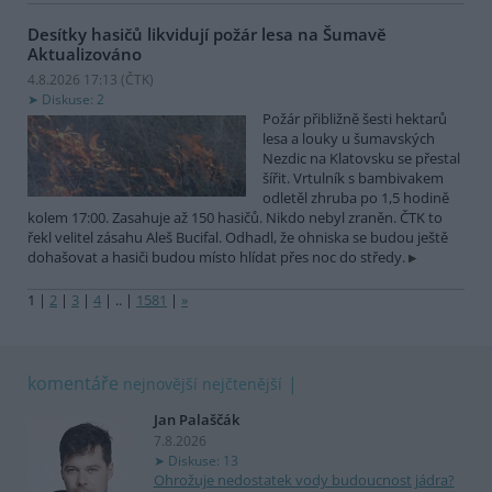
Desítky hasičů likvidují požár lesa na Šumavě
Aktualizováno
4.8.2026 17:13 (
ČTK
)
Diskuse: 2
Požár přibližně šesti hektarů
lesa a louky u šumavských
Nezdic na Klatovsku se přestal
šířit. Vrtulník s bambivakem
odletěl zhruba po 1,5 hodině
kolem 17:00. Zasahuje až 150 hasičů. Nikdo nebyl zraněn. ČTK to
řekl velitel zásahu Aleš Bucifal. Odhadl, že ohniska se budou ještě
dohašovat a hasiči budou místo hlídat přes noc do středy.
1
|
2
|
3
|
4
|
..
|
1581
|
»
komentáře
nejnovější
nejčtenější
Jan Palaščák
7.8.2026
Diskuse: 13
Ohrožuje nedostatek vody budoucnost jádra?