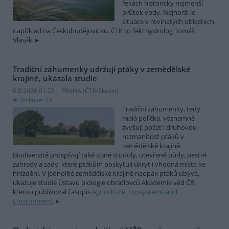
řekách historicky nejmenší
průtok vody. Nejhorší je
situace v rovinatých oblastech,
například na Českobudějovicku. ČTK to řekl hydrolog Tomáš
Vlasák.
Tradiční záhumenky udržují ptáky v zemědělské
krajině, ukázala studie
6.8.2026 01:23 | PRAHA (
ČTK/Ekolist
)
Diskuse: 22
Tradiční záhumenky, tedy
malá políčka, významně
zvyšují počet i druhovou
rozmanitost ptáků v
zemědělské krajině.
Biodiverzitě prospívají také staré stodoly, otevřené půdy, pestré
zahrady a sady, které ptákům poskytují úkryt i vhodná místa ke
hnízdění. V jednolité zemědělské krajině naopak ptáků ubývá,
ukazuje studie Ústavu biologie obratlovců Akademie věd ČR,
kterou publikoval časopis
Agriculture, Ecosystems and
Environment
.