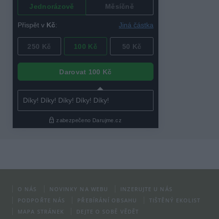
O NÁS
NOVINKY NA WEBU
INZERUJTE U NÁS
PODPOŘTE NÁS
PŘEBÍRÁNÍ OBSAHU
TIŠTĚNÝ EKOLIST
MAPA STRÁNEK
DEJTE O SOBĚ VĚDĚT