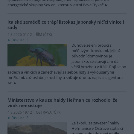
energetické skupiny Sev.en, kterou vlastní Pavel Tykač.
Italské zemědělce trápí listokaz japonský ničící vinice i
sady
5.8.2026 01:12 | ŘÍM (
ČTK
)
Diskuse: 2
Duhově zelení brouci s
měňavými krovkami, jejichž
původní domovinou je
Japonsko, se stávají čím dál
větší hrozbou v Itálii. Rojí se po
sadech a vinicích a zanechávají za sebou listy s vykousanými
mřížkami, což oslabuje rostliny a snižuje úrodu, napsala agentura
AP.
Ministerstvo v kauze haldy Heřmanice rozhodlo, že
viník neexistuje
4.8.2026 19:12 | OSTRAVA (
ČTK
)
Diskuse: 2
Za škodu za zavezení haldy
Heřmanice v Ostravě statisíci
tunami odpadu není podle