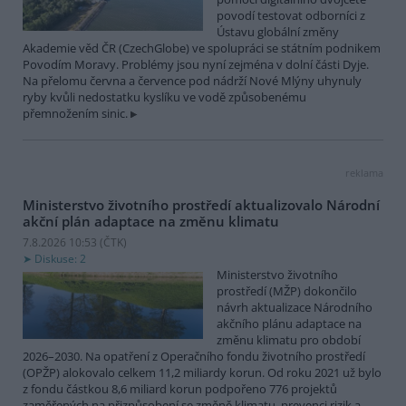
povodí testovat odborníci z
Ústavu globální změny
Akademie věd ČR (CzechGlobe) ve spolupráci se státním podnikem
Povodím Moravy. Problémy jsou nyní zejména v dolní části Dyje.
Na přelomu června a července pod nádrží Nové Mlýny uhynuly
ryby kvůli nedostatku kyslíku ve vodě způsobenému
přemnožením sinic.
reklama
Ministerstvo životního prostředí aktualizovalo Národní
akční plán adaptace na změnu klimatu
7.8.2026 10:53 (
ČTK
)
Diskuse: 2
Ministerstvo životního
prostředí (MŽP) dokončilo
návrh aktualizace Národního
akčního plánu adaptace na
změnu klimatu pro období
2026–2030. Na opatření z Operačního fondu životního prostředí
(OPŽP) alokovalo celkem 11,2 miliardy korun. Od roku 2021 už bylo
z fondu částkou 8,6 miliard korun podpořeno 776 projektů
zaměřených na přizpůsobení se změně klimatu, prevenci rizik a