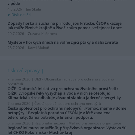
v půdě
4.8.2026 | Jan Skala
Diskuse: 34
Dopady horka a sucha na přírodu jsou kritické. ČSOP ukazuje,
jak může žíznivé krajině a živočichům pomoci veřejnost i obce
29.7.2026 | Zuzana Kučerová
Myslete v horkých dnech na volně žijící ptáky a další zvířata
28.7.2026 | Karel Makoň
tiskové zprávy
7. srpna 2026 |
OIŽP- Občanská iniciativa pro ochranu životního
prostředí
OIŽP- Občanská iniciativa pro ochranu životního prostředí :
OIŽP: Evropské řeky vysychají a voda v nich se otepluje:
Klimatická krize odhaluje zásadní slabinu jaderné energetiky
7. srpna 2026 |
Česká společnost pro ochranu netopýrů
Česká společnost pro ochranu netopýrů: „Pomoc, máme v domě
netopýry!“ Bezplatná poradna ČESON je v létě zavalena
telefonáty. Sama potřebuje finanční podporu.
6. srpna 2026 |
Regionální muzeum Mělník, příspěvková organizace
Regionální muzeum Mělník, příspěvková organizace: Výstava 50
let CHKO Kokořínsko - Máchův kraj