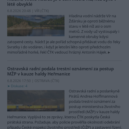
létě obvyklé
6.8.2026 20:48 | VÍR (
ČTK
)
Hladina vodní nádrže Vír na
Žďársku je oproti běžnému
stavu v létě níž asi o osm
metrů. Z vody už vystoupaly i
kamenné obruby kdysi
zatopené cesty. Nádrž je ale pořád schopná přidávat vodu do řeky
Svratky i do vodáren, i když je letošní léto oproti předchozím
mimořádně horké, řekl ČTK vedoucí hrázný Antonín Hájek.
Ostravská radní podala trestní oznámení za postup
MŽP v kauze haldy Heřmanice
6.8.2026 17:50 | OSTRAVA (
ČTK
)
Diskuse: 4
Ostravská radní a poslankyně
Pirátů Andrea Hoffmannová
podala trestní oznámení za
postup ministerstva životního
prostředí (MŽP) v kauze haldy
Heřmanice. Vyplývá to ze zprávy, kterou ČTK poskytla Česká
pirátská strana. Požaduje, aby policie prověřila okolnosti odebrání
případu České inspekci životního prostředí (ČIŽP) a zastavení řízení.