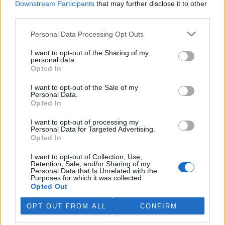
Downstream Participants
that may further disclose it to other
third parties.
Island vyhostí aktivisty bojující proti lovu velryb,
pronásledovali velrybáře
Personal Data Processing Opt Outs
5.8.2026 19:54 (
ČTK
)
I want to opt-out of the Sharing of my
Islandské úřady nařídily
personal data.
vyhoštění 21 aktivistů
Opted In
bojujících proti lovu velryb
poté, co minulý týden
I want to opt-out of the Sale of my
pobřežní stráž s policií zabavily
Personal Data.
jejich loď, která pronásledovala velrybářské plavidlo. Pasažéři lodi
Opted In
patřící nadaci kanadsko-amerického ekologického aktivisty Paula
Watsona jsou od té doby zadržováni v Reykjavíku. Sám Watson na
I want to opt-out of processing my
palubě nebyl. Píše o tom agentura AFP s odvoláním na islandskou
Personal Data for Targeted Advertising.
policii.
Opted In
I want to opt-out of Collection, Use,
Záchranná stanice v Praze přijímá kvůli vedrům více
Retention, Sale, and/or Sharing of my
Personal Data that Is Unrelated with the
volně žijících zvířat
Purposes for which it was collected.
5.8.2026 17:40 | PRAHA (
ČTK
)
Opted Out
Kvůli vysokým letním
teplotám pracovníci pražské
OPT OUT FROM ALL
CONFIRM
záchranné stanice pro volně
žijící živočichy přijímají více