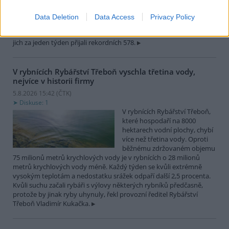
zvířat, nejčastěji
dehydratovaná a vysílená mláďata ptáků nebo veverek. ČTK to
Data Deletion
Data Access
Privacy Policy
sdělila mluvčí stanice Petra Fišerová. Během současné vlny veder
stanice denně ošetří desítky živočichů, při první letošní vlně horka
jich za jeden týden přijali rekordních 578.
V rybnících Rybářství Třeboň vyschla třetina vody,
nejvíce v historii firmy
5.8.2026 15:42 (
ČTK
)
Diskuse: 1
V rybnících Rybářství Třeboň,
které hospodaří na 8000
hektarech vodní plochy, chybí
více než třetina vody. Oproti
běžnému zdržovaném objemu
75 milionů metrů krychlových vody je v rybnících o 28 milionů
metrů krychlových vody méně. Každý týden se kvůli extrémně
vysokým teplotám a nedostatku srážek odpaří další 2,5 procenta.
Kvůli suchu začali rybáři s výlovy některých rybníků předčasně,
protože by jinak ryby uhynuly, řekl provozní ředitel Rybářství
Třeboň Vladimír Kukačka.