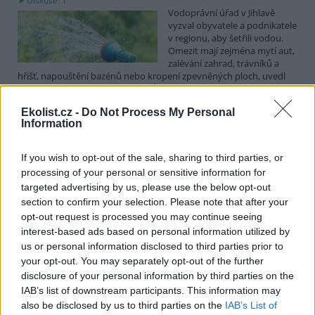
Diskuse: 1
Vodoprávní úřad v Jihlavě
vyzval obyvatele a podnikatele
v regionu, aby šetřili vodou.
Omezit mají zejména mytí aut,
zalévání zahrad, trávníků a
hřišť, napouštění bazénů nebo kropení zpevněných ploch, uvedl
mluvčí radnice Radovan Daněk. Úřad podle něj bude víc
kontrolovat povolené odběry. Výzva k šetření vodou platí pro
Ekolist.cz -
Do Not Process My Personal
všechny obce spadající pod Jihlavu jako obec s rozšířenou
Information
působností.
If you wish to opt-out of the sale, sharing to third parties, or
Celníci odhalili gang překupníků papoušků, zajistili
processing of your personal or sensitive information for
stovku ptáků
targeted advertising by us, please use the below opt-out
5.8.2026 20:13 (
ČTK
)
section to confirm your selection. Please note that after your
Celníci odhalili gang
opt-out request is processed you may continue seeing
překupníků chráněných druhů
interest-based ads based on personal information utilized by
papoušků působící v několika
krajích a zajistili asi stovku
us or personal information disclosed to third parties prior to
ptáků. S odchytem a
your opt-out. You may separately opt-out of the further
zajištěním zvířat celníkům pomohly zoo v Praze, Zlíně a Ostravě. V
disclosure of your personal information by third parties on the
ostravské zahradě také papoušci nalezli dočasné útočiště. V
IAB’s list of downstream participants. This information may
tiskové zprávě na
webu
celníků to oznámila mluvčí Celní správy ČR
also be disclosed by us to third parties on the
IAB’s List of
Martina Kaňková. Případem se zabývá policie.