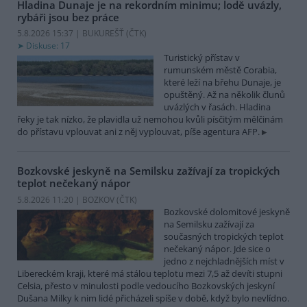
Hladina Dunaje je na rekordním minimu; lodě uvázly,
rybáři jsou bez práce
5.8.2026 15:37 | BUKUREŠŤ (
ČTK
)
Diskuse: 17
Turistický přístav v
rumunském městě Corabia,
které leží na břehu Dunaje, je
opuštěný. Až na několik člunů
uvázlých v řasách. Hladina
řeky je tak nízko, že plavidla už nemohou kvůli písčitým mělčinám
do přístavu vplouvat ani z něj vyplouvat, píše agentura AFP.
Bozkovské jeskyně na Semilsku zažívají za tropických
teplot nečekaný nápor
5.8.2026 11:20 | BOZKOV (
ČTK
)
Bozkovské dolomitové jeskyně
na Semilsku zažívají za
současných tropických teplot
nečekaný nápor. Jde sice o
jedno z nejchladnějších míst v
Libereckém kraji, které má stálou teplotu mezi 7,5 až devíti stupni
Celsia, přesto v minulosti podle vedoucího Bozkovských jeskyní
Dušana Milky k nim lidé přicházeli spíše v době, když bylo nevlídno.