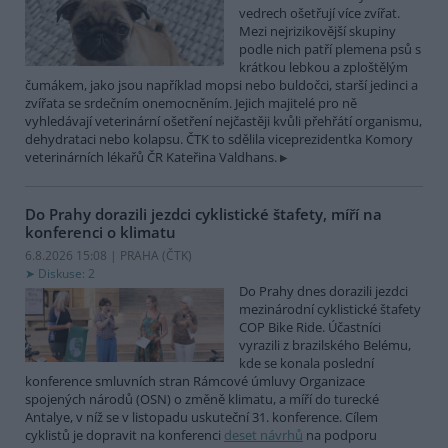
vedrech ošetřují více zvířat.
Mezi nejrizikovější skupiny
podle nich patří plemena psů s
krátkou lebkou a zploštělým
čumákem, jako jsou například mopsi nebo buldočci, starší jedinci a
zvířata se srdečním onemocněním. Jejich majitelé pro ně
vyhledávají veterinární ošetření nejčastěji kvůli přehřátí organismu,
dehydrataci nebo kolapsu. ČTK to sdělila viceprezidentka Komory
veterinárních lékařů ČR Kateřina Valdhans.
Do Prahy dorazili jezdci cyklistické štafety, míří na
konferenci o klimatu
6.8.2026 15:08 | PRAHA (
ČTK
)
Diskuse: 2
Do Prahy dnes dorazili jezdci
mezinárodní cyklistické štafety
COP Bike Ride. Účastníci
vyrazili z brazilského Belému,
kde se konala poslední
konference smluvních stran Rámcové úmluvy Organizace
spojených národů (OSN) o změně klimatu, a míří do turecké
Antalye, v níž se v listopadu uskuteční 31. konference. Cílem
cyklistů je dopravit na konferenci
deset návrhů
na podporu