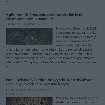
V pěti zemích Amazonie zatkli stovky lidí kvůli
environmentální kriminalitě
5.8.2026 10:34 | BOGOTÁ (
ČTK
)
Policisté v pěti zemích ležících
v Amazonii pozatýkali stovky
lidí a zabavili dřevo, minerály i
zvířata v hodnotě přes 280
milionů dolarů (kolem 5,9
miliard korun) při jednom z největších koordinovaných zásahů
proti environmentální kriminalitě v největším deštném pralese
světa. Napsala to agentura AP, podle níž se do operace nazvané
Zelený štít 2026 zapojily Bolívie, Brazílie, Kolumbie, Ekvádor a Peru.
Potok Bylanka v Pardubicích vyschl. Městský obvod
chce, aby Povodí Labe vyčistilo koryto
5.8.2026 10:26 | PARDUBICE (
ČTK
)
Diskuse: 1
Potok Bylanka v Pardubicích v
důsledku dlouhodobě nízkých