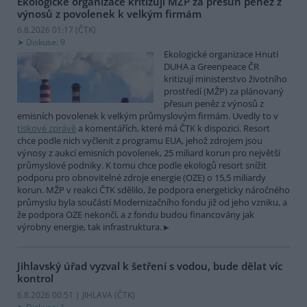
Ekologické organizace kritizují MŽP za přesun peněz z
výnosů z povolenek k velkým firmám
6.8.2026 01:17 (
ČTK
)
Diskuse: 9
Ekologické organizace Hnutí
DUHA a Greenpeace ČR
kritizují ministerstvo životního
prostředí (MŽP) za plánovaný
přesun peněz z výnosů z
emisních povolenek k velkým průmyslovým firmám. Uvedly to v
tiskové zprávě
a komentářích, které má ČTK k dispozici. Resort
chce podle nich vyčlenit z programu EUA, jehož zdrojem jsou
výnosy z aukcí emisních povolenek, 25 miliard korun pro největší
průmyslové podniky. K tomu chce podle ekologů resort snížit
podporu pro obnovitelné zdroje energie (OZE) o 15,5 miliardy
korun. MŽP v reakci ČTK sdělilo, že podpora energeticky náročného
průmyslu byla součástí Modernizačního fondu již od jeho vzniku, a
že podpora OZE nekončí, a z fondu budou financovány jak
výrobny energie, tak infrastruktura.
Jihlavský úřad vyzval k šetření s vodou, bude dělat víc
kontrol
6.8.2026 00:51 | JIHLAVA (
ČTK
)