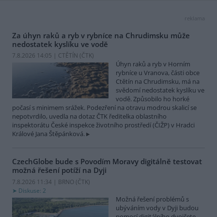
reklama
Za úhyn raků a ryb v rybníce na Chrudimsku může
nedostatek kyslíku ve vodě
7.8.2026 14:05 | CTĚTÍN (
ČTK
)
Úhyn raků a ryb v Horním
rybníce u Vranova, části obce
Ctětín na Chrudimsku, má na
svědomí nedostatek kyslíku ve
vodě. Způsobilo ho horké
počasí s minimem srážek. Podezření na otravu modrou skalicí se
nepotvrdilo, uvedla na dotaz ČTK ředitelka oblastního
inspektorátu České inspekce životního prostředí (ČIŽP) v Hradci
Králové Jana Štěpánková.
CzechGlobe bude s Povodím Moravy digitálně testovat
možná řešení potíží na Dyji
7.8.2026 11:34 | BRNO (
ČTK
)
Diskuse: 2
Možná řešení problémů s
ubýváním vody v Dyji budou
pomocí digitálního dvojčete