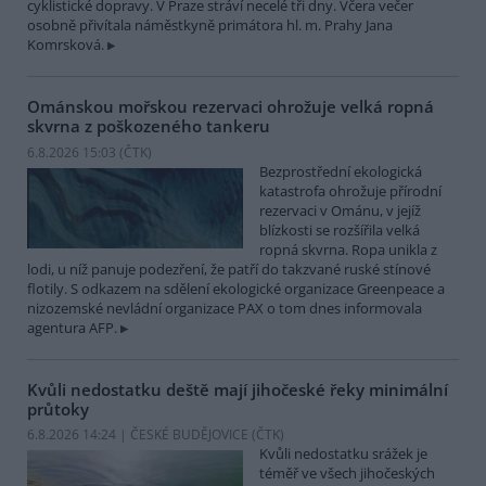
cyklistické dopravy. V Praze stráví necelé tři dny. Včera večer
osobně přivítala náměstkyně primátora hl. m. Prahy Jana
Komrsková.
Ománskou mořskou rezervaci ohrožuje velká ropná
skvrna z poškozeného tankeru
6.8.2026 15:03 (
ČTK
)
Bezprostřední ekologická
katastrofa ohrožuje přírodní
rezervaci v Ománu, v jejíž
blízkosti se rozšířila velká
ropná skvrna. Ropa unikla z
lodi, u níž panuje podezření, že patří do takzvané ruské stínové
flotily. S odkazem na sdělení ekologické organizace Greenpeace a
nizozemské nevládní organizace PAX o tom dnes informovala
agentura AFP.
Kvůli nedostatku deště mají jihočeské řeky minimální
průtoky
6.8.2026 14:24 | ČESKÉ BUDĚJOVICE (
ČTK
)
Kvůli nedostatku srážek je
téměř ve všech jihočeských