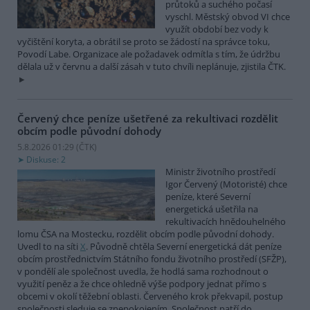
průtoků a suchého počasí
vyschl. Městský obvod VI chce
využít období bez vody k
vyčištění koryta, a obrátil se proto se žádostí na správce toku,
Povodí Labe. Organizace ale požadavek odmítla s tím, že údržbu
dělala už v červnu a další zásah v tuto chvíli neplánuje, zjistila ČTK.
Červený chce peníze ušetřené za rekultivaci rozdělit
obcím podle původní dohody
5.8.2026 01:29 (
ČTK
)
Diskuse: 2
Ministr životního prostředí
Igor Červený (Motoristé) chce
peníze, které Severní
energetická ušetřila na
rekultivacích hnědouhelného
lomu ČSA na Mostecku, rozdělit obcím podle původní dohody.
Uvedl to na síti
X
. Původně chtěla Severní energetická dát peníze
obcím prostřednictvím Státního fondu životního prostředí (SFŽP),
v pondělí ale společnost uvedla, že hodlá sama rozhodnout o
využití peněz a že chce ohledně výše podpory jednat přímo s
obcemi v okolí těžební oblasti. Červeného krok překvapil, postup
společnosti sleduje se znepokojením. Společnost patří do