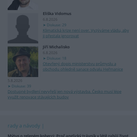
Eliška Vidomus
6.8.2026
Diskuse: 29
Klimatická krize není over. Vyzýváme vládu, aby
ji přestala ignorovat
Jiří Michalisko
6.8.2026
Diskuse: 18
Otevřený dopis ministerstvu průmyslu a
obchodu ohledně sanace odvalu Heřmanice
5.8.2026
Diskuse: 39
Dostupné bydlení nevyřeší jen nová výstavba. Česko musí lépe
využít renovace stávajících budov
rady a návody
Mýtus o zeleném koberci: Proč anglický trávník v létě zabíjí život