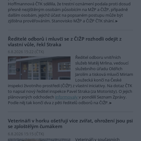
Hoffmannová ČTK sdělila, že trestní oznámení podala proti dosud
přesně nezjištěným osobám působícím na MŽP a ČIŽP, případně
dalším osobám, jejichž účast na popsaném postupu může být
zjištěna prověřováním. Stanovisko MŽP a ČIŽP ČTK shání.
Ředitelé odborů i mluvčí se z ČIŽP rozhodli odejít z
vlastní vůle, řekl Straka
6.8.2026 15:22 (
ČTK
)
Ředitel odboru vnitřních
služeb Matěj Mrlina, vedoucí
služebního úřadu Oldřich
Jarolím a tisková mluvčí Miriam
Loužecká končí na České
inspekci životního prostředí (ČIŽP) z vlastní iniciativy. Na dotaz ČTK
to napsal nový ředitel inspekce Pavel Straka (za Motoristy). O jejich
plánovaných odchodech
informovaly
v pondělí Seznam Zprávy.
Podle něj tak končí dva z pěti ředitelů odborů na ČIŽP.
Veterináři v horku ošetřují více zvířat, ohrožení jsou psi
se zploštělým čumákem
6.8.2026 15:15 (
ČTK
)
Veterináři v současných