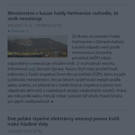
Ministerstvo v kauze haldy Heřmanice rozhodlo, že
viník neexistuje
4.8.2026 19:12 | OSTRAVA (
ČTK
)
Diskuse: 2
Za škodu za zavezení haldy
Heřmanice v Ostravě statisíci
tunami odpadu není podle
ministerstva životního
prostředí (MŽP) nikdo
odpovědný a neexistuje oficiální viník. O rozhodnutí resortu
informoval
web
Seznam Zprávy. Kauzu čtyři roky prošetřovali
odborníci z České inspekce životního prostředí (ČIŽP), letos na jaře
ji převzalo ministerstvo. Ani po letech vyšetřování nebylo podle
webu známo, co přesně se v haldě skrývá, inspekce si proto loni
objednala sérii vrtů a následných analýz odebraných vzorků. Práce
ale měl podle webu minulý měsíc zastavit šéf úřadu Pavel Straka
pro jejich nadbytečnost.
Dvě polské tepelné elektrárny omezují provoz kvůli
nízké hladině Visly
4.8.2026 18:35 (
ČTK
)