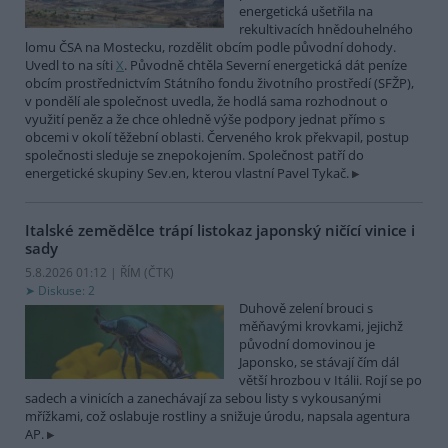
energetická ušetřila na
rekultivacích hnědouhelného
lomu ČSA na Mostecku, rozdělit obcím podle původní dohody.
Uvedl to na síti
X
. Původně chtěla Severní energetická dát peníze
obcím prostřednictvím Státního fondu životního prostředí (SFŽP),
v pondělí ale společnost uvedla, že hodlá sama rozhodnout o
využití peněz a že chce ohledně výše podpory jednat přímo s
obcemi v okolí těžební oblasti. Červeného krok překvapil, postup
společnosti sleduje se znepokojením. Společnost patří do
energetické skupiny Sev.en, kterou vlastní Pavel Tykač.
Italské zemědělce trápí listokaz japonský ničící vinice i
sady
5.8.2026 01:12 | ŘÍM (
ČTK
)
Diskuse: 2
Duhově zelení brouci s
měňavými krovkami, jejichž
původní domovinou je
Japonsko, se stávají čím dál
větší hrozbou v Itálii. Rojí se po
sadech a vinicích a zanechávají za sebou listy s vykousanými
mřížkami, což oslabuje rostliny a snižuje úrodu, napsala agentura
AP.