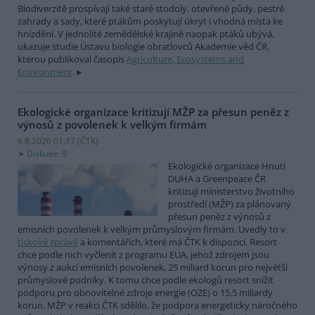
Biodiverzitě prospívají také staré stodoly, otevřené půdy, pestré
zahrady a sady, které ptákům poskytují úkryt i vhodná místa ke
hnízdění. V jednolité zemědělské krajině naopak ptáků ubývá,
ukazuje studie Ústavu biologie obratlovců Akademie věd ČR,
kterou publikoval časopis
Agriculture, Ecosystems and
Environment
.
Ekologické organizace kritizují MŽP za přesun peněz z
výnosů z povolenek k velkým firmám
6.8.2026 01:17 (
ČTK
)
Diskuse: 9
Ekologické organizace Hnutí
DUHA a Greenpeace ČR
kritizují ministerstvo životního
prostředí (MŽP) za plánovaný
přesun peněz z výnosů z
emisních povolenek k velkým průmyslovým firmám. Uvedly to v
tiskové zprávě
a komentářích, které má ČTK k dispozici. Resort
chce podle nich vyčlenit z programu EUA, jehož zdrojem jsou
výnosy z aukcí emisních povolenek, 25 miliard korun pro největší
průmyslové podniky. K tomu chce podle ekologů resort snížit
podporu pro obnovitelné zdroje energie (OZE) o 15,5 miliardy
korun. MŽP v reakci ČTK sdělilo, že podpora energeticky náročného