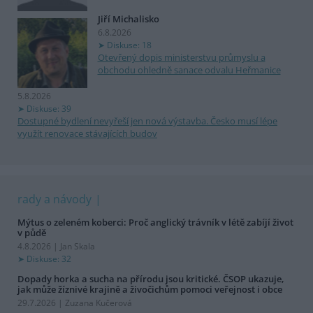
Jiří Michalisko
6.8.2026
Diskuse: 18
Otevřený dopis ministerstvu průmyslu a
obchodu ohledně sanace odvalu Heřmanice
5.8.2026
Diskuse: 39
Dostupné bydlení nevyřeší jen nová výstavba. Česko musí lépe
využít renovace stávajících budov
rady a návody
Mýtus o zeleném koberci: Proč anglický trávník v létě zabíjí život
v půdě
4.8.2026 | Jan Skala
Diskuse: 32
Dopady horka a sucha na přírodu jsou kritické. ČSOP ukazuje,
jak může žíznivé krajině a živočichům pomoci veřejnost i obce
29.7.2026 | Zuzana Kučerová