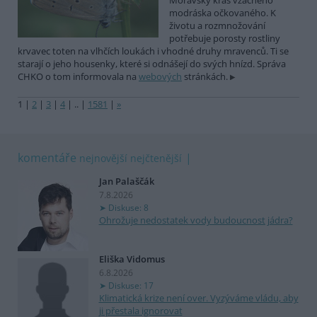
Moravský kras vzácného
modráska očkovaného. K
životu a rozmnožování
potřebuje porosty rostliny
krvavec toten na vlhčích loukách i vhodné druhy mravenců. Ti se
starají o jeho housenky, které si odnášejí do svých hnízd. Správa
CHKO o tom informovala na
webových
stránkách.
1
|
2
|
3
|
4
|
..
|
1581
|
»
komentáře
nejnovější
nejčtenější
Jan Palaščák
7.8.2026
Diskuse: 8
Ohrožuje nedostatek vody budoucnost jádra?
Eliška Vidomus
6.8.2026
Diskuse: 17
Klimatická krize není over. Vyzýváme vládu, aby
ji přestala ignorovat