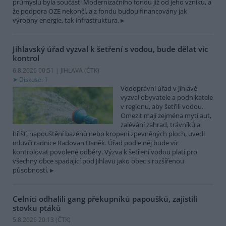
průmyslu byla součástí Modernizačního fondu již od jeho vzniku, a
že podpora OZE nekončí, a z fondu budou financovány jak
výrobny energie, tak infrastruktura.
Jihlavský úřad vyzval k šetření s vodou, bude dělat víc
kontrol
6.8.2026 00:51 | JIHLAVA (
ČTK
)
Diskuse: 1
Vodoprávní úřad v Jihlavě
vyzval obyvatele a podnikatele
v regionu, aby šetřili vodou.
Omezit mají zejména mytí aut,
zalévání zahrad, trávníků a
hřišť, napouštění bazénů nebo kropení zpevněných ploch, uvedl
mluvčí radnice Radovan Daněk. Úřad podle něj bude víc
kontrolovat povolené odběry. Výzva k šetření vodou platí pro
všechny obce spadající pod Jihlavu jako obec s rozšířenou
působností.
Celníci odhalili gang překupníků papoušků, zajistili
stovku ptáků
5.8.2026 20:13 (
ČTK
)