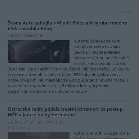
reklama
Škoda Auto zahájila v Mladé Boleslavi výrobu nového
elektromobilu Peaq
7.8.2026 00:36 (
ČTK
)
Automobilka Škoda Auto
zahájila ve svém hlavním
závodě v Mladé Boleslavi
sériovou výrobu nového plně
elektrického sedmimístného
SUV Peaq. Jde o největší vůz v současné nabídce značky. Do konce
července automobilka přijala téměř 8500 objednávek, uvedla.
Podle dřívějších informací Škoda Auto bude cena nového modelu
na českém trhu začínat na 1,15 milionu korun, k prvním
zákazníkům se dostane na přelomu roku.
Ostravská radní podala trestní oznámení za postup
MŽP v kauze haldy Heřmanice
6.8.2026 17:50 | OSTRAVA (
ČTK
)
Diskuse: 4
Ostravská radní a poslankyně
Pirátů Andrea Hoffmannová