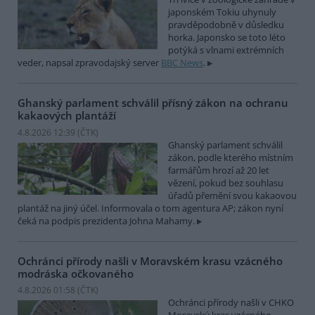
japonském Tokiu uhynuly
pravděpodobně v důsledku
horka. Japonsko se toto léto
potýká s vlnami extrémních
veder, napsal zpravodajský server
BBC News
.
Ghanský parlament schválil přísný zákon na ochranu
kakaových plantáží
4.8.2026 12:39 (
ČTK
)
Ghanský parlament schválil
zákon, podle kterého místním
farmářům hrozí až 20 let
vězení, pokud bez souhlasu
úřadů přemění svou kakaovou
plantáž na jiný účel. Informovala o tom agentura AP; zákon nyní
čeká na podpis prezidenta Johna Mahamy.
Ochránci přírody našli v Moravském krasu vzácného
modráska očkovaného
4.8.2026 01:58 (
ČTK
)
Ochránci přírody našli v CHKO