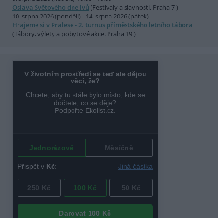
Oslava Světového dne lvů
(Festivaly a slavnosti, Praha 7 )
10. srpna 2026 (pondělí) - 14. srpna 2026 (pátek)
Hrajeme si v Pralese - 2. turnus příměstského letního tábora
(Tábory, výlety a pobytové akce, Praha 19 )