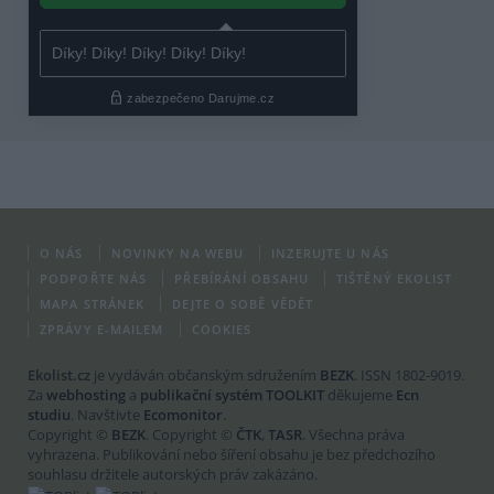
O NÁS
NOVINKY NA WEBU
INZERUJTE U NÁS
PODPOŘTE NÁS
PŘEBÍRÁNÍ OBSAHU
TIŠTĚNÝ EKOLIST
MAPA STRÁNEK
DEJTE O SOBĚ VĚDĚT
ZPRÁVY E-MAILEM
COOKIES
Ekolist.cz
je vydáván občanským sdružením
BEZK
. ISSN 1802-9019.
Za
webhosting
a
publikační systém TOOLKIT
děkujeme
Ecn
studiu
. Navštivte
Ecomonitor
.
Copyright ©
BEZK
. Copyright ©
ČTK
,
TASR
. Všechna práva
vyhrazena. Publikování nebo šíření obsahu je bez předchozího
souhlasu držitele autorských práv zakázáno.