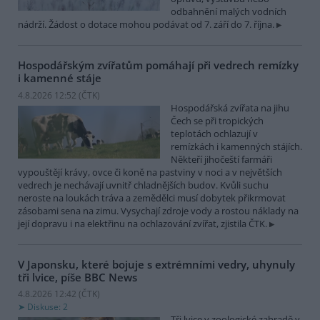
odbahnění malých vodních
nádrží. Žádost o dotace mohou podávat od 7. září do 7. října.
Hospodářským zvířatům pomáhají při vedrech remízky
i kamenné stáje
4.8.2026 12:52 (
ČTK
)
Hospodářská zvířata na jihu
Čech se při tropických
teplotách ochlazují v
remízkách i kamenných stájích.
Někteří jihočeští farmáři
vypouštějí krávy, ovce či koně na pastviny v noci a v největších
vedrech je nechávají uvnitř chladnějších budov. Kvůli suchu
neroste na loukách tráva a zemědělci musí dobytek přikrmovat
zásobami sena na zimu. Vysychají zdroje vody a rostou náklady na
její dopravu i na elektřinu na ochlazování zvířat, zjistila ČTK.
V Japonsku, které bojuje s extrémními vedry, uhynuly
tři lvice, píše BBC News
4.8.2026 12:42 (
ČTK
)
Diskuse: 2
Tři lvice v zoologické zahradě v