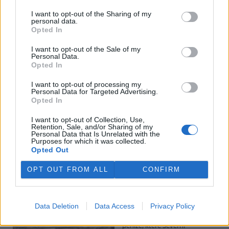
I want to opt-out of the Sharing of my
personal data.
Potok Bylanka v Pardubicích vyschl. Městský obvod
Opted In
chce, aby Povodí Labe vyčistilo koryto
5.8.2026 10:26 | PARDUBICE (
ČTK
)
I want to opt-out of the Sale of my
Diskuse: 1
Personal Data.
Potok Bylanka v Pardubicích v
Opted In
důsledku dlouhodobě nízkých
průtoků a suchého počasí
I want to opt-out of processing my
Personal Data for Targeted Advertising.
vyschl. Městský obvod VI chce
Opted In
využít období bez vody k
vyčištění koryta, a obrátil se proto se žádostí na správce toku,
I want to opt-out of Collection, Use,
Povodí Labe. Organizace ale požadavek odmítla s tím, že údržbu
Retention, Sale, and/or Sharing of my
dělala už v červnu a další zásah v tuto chvíli neplánuje, zjistila ČTK.
Personal Data that Is Unrelated with the
Purposes for which it was collected.
Opted Out
Červený chce peníze ušetřené za rekultivaci rozdělit
OPT OUT FROM ALL
CONFIRM
obcím podle původní dohody
5.8.2026 01:29 (
ČTK
)
Diskuse: 2
Data Deletion
Data Access
Privacy Policy
Ministr životního prostředí
Igor Červený (Motoristé) chce
peníze, které Severní