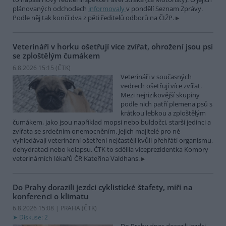
plánovaných odchodech
informovaly
v pondělí Seznam Zprávy.
Podle něj tak končí dva z pěti ředitelů odborů na ČIŽP.
Veterináři v horku ošetřují více zvířat, ohrožení jsou psi
se zploštělým čumákem
6.8.2026 15:15 (
ČTK
)
Veterináři v současných
vedrech ošetřují více zvířat.
Mezi nejrizikovější skupiny
podle nich patří plemena psů s
krátkou lebkou a zploštělým
čumákem, jako jsou například mopsi nebo buldočci, starší jedinci a
zvířata se srdečním onemocněním. Jejich majitelé pro ně
vyhledávají veterinární ošetření nejčastěji kvůli přehřátí organismu,
dehydrataci nebo kolapsu. ČTK to sdělila viceprezidentka Komory
veterinárních lékařů ČR Kateřina Valdhans.
Do Prahy dorazili jezdci cyklistické štafety, míří na
konferenci o klimatu
6.8.2026 15:08 | PRAHA (
ČTK
)
Diskuse: 2