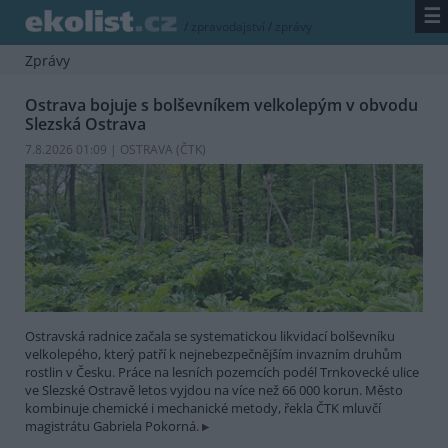
☰
/
zpravodajství
/
zprávy
Zprávy
Ostrava bojuje s bolševníkem velkolepým v obvodu
Slezská Ostrava
7.8.2026 01:09 | OSTRAVA (
ČTK
)
Ostravská radnice začala se systematickou likvidací bolševníku
velkolepého, který patří k nejnebezpečnějším invazním druhům
rostlin v Česku. Práce na lesních pozemcích podél Trnkovecké ulice
ve Slezské Ostravě letos vyjdou na více než 66 000 korun. Město
kombinuje chemické i mechanické metody, řekla ČTK mluvčí
magistrátu Gabriela Pokorná.