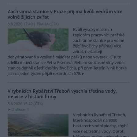
Záchranná stanice v Praze přijímá kvůli vedrům více
volně žijících zvířat
5.8.2026 17:40 | PRAHA (
ČTK
)
Kvůli vysokým letním
teplotám pracovníci pražské
záchranné stanice pro volně
žijící živočichy přijímají více
zvířat, nejčastěji
dehydratovaná a vysílená mláďata ptáků nebo veverek. ČTK to
sdělila mluvčí stanice Petra Fišerová. Během současné vlny veder
stanice denně ošetří desítky živočichů, při první letošní vlně horka
jich za jeden týden přijali rekordních 578.
V rybnících Rybářství Třeboň vyschla třetina vody,
nejvíce v historii firmy
5.8.2026 15:42 (
ČTK
)
Diskuse: 1
V rybnících Rybářství Třeboň,
které hospodaří na 8000
hektarech vodní plochy, chybí
více než třetina vody. Oproti
běžnému zdržovaném objemu