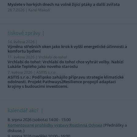
Myslete v horkých dnech na volně žijící ptáky a další zvířata
28.7.2026 | Karel Makoň
tiskové zprávy
14. května 2026 |
Výměna střešních oken jako krok k vyšší energetické účinnosti a
komfortu bydlení
11. května 2026 |
Vrchlabí do toho!
Vrchlabí do toho!: Vrchlabí do toho! chce vyhrát volby. Nabízí
Lukáše Teplého jako nového starostu
7. května 2026 |
ASITIS s.r.o.
ASITIS s.r.o.: Podřipsko zahájilo přípravu strategie klimatické
odolnosti. Projekt Pathways2Resilience propojil adaptaci
krajiny s budoucími investicemi.
kalendář akcí
8. srpna 2026 (sobota) 14:00 - 15:00
Komentované prohlídky výstavy Rostlinná Odysea
(Přednášky a
diskuse, )
9. srpna 2026 (neděle) 10:00 - 16:00