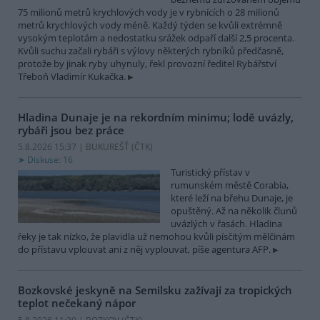
75 milionů metrů krychlových vody je v rybnících o 28 milionů
metrů krychlových vody méně. Každý týden se kvůli extrémně
vysokým teplotám a nedostatku srážek odpaří další 2,5 procenta.
Kvůli suchu začali rybáři s výlovy některých rybníků předčasně,
protože by jinak ryby uhynuly, řekl provozní ředitel Rybářství
Třeboň Vladimír Kukačka.
Hladina Dunaje je na rekordním minimu; lodě uvázly,
rybáři jsou bez práce
5.8.2026 15:37 | BUKUREŠŤ (
ČTK
)
Diskuse: 16
Turistický přístav v
rumunském městě Corabia,
které leží na břehu Dunaje, je
opuštěný. Až na několik člunů
uvázlých v řasách. Hladina
řeky je tak nízko, že plavidla už nemohou kvůli písčitým mělčinám
do přístavu vplouvat ani z něj vyplouvat, píše agentura AFP.
Bozkovské jeskyně na Semilsku zažívají za tropických
teplot nečekaný nápor