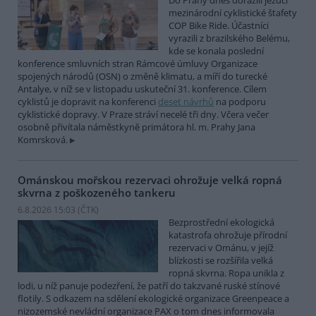
Do Prahy dnes dorazili jezdci
mezinárodní cyklistické štafety
COP Bike Ride. Účastníci
vyrazili z brazilského Belému,
kde se konala poslední
konference smluvních stran Rámcové úmluvy Organizace
spojených národů (OSN) o změně klimatu, a míří do turecké
Antalye, v níž se v listopadu uskuteční 31. konference. Cílem
cyklistů je dopravit na konferenci
deset návrhů
na podporu
cyklistické dopravy. V Praze stráví necelé tři dny. Včera večer
osobně přivítala náměstkyně primátora hl. m. Prahy Jana
Komrsková.
Ománskou mořskou rezervaci ohrožuje velká ropná
skvrna z poškozeného tankeru
6.8.2026 15:03 (
ČTK
)
Bezprostřední ekologická
katastrofa ohrožuje přírodní
rezervaci v Ománu, v jejíž
blízkosti se rozšířila velká
ropná skvrna. Ropa unikla z
lodi, u níž panuje podezření, že patří do takzvané ruské stínové
flotily. S odkazem na sdělení ekologické organizace Greenpeace a
nizozemské nevládní organizace PAX o tom dnes informovala