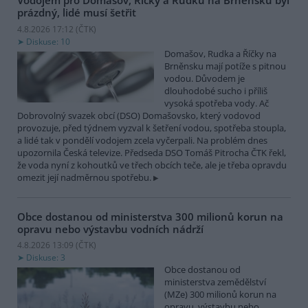
Vodojem pro Domašov, Říčky a Rudku na Brněnsku byl
prázdný, lidé musí šetřit
4.8.2026 17:12 (
ČTK
)
Diskuse: 10
Domašov, Rudka a Říčky na
Brněnsku mají potíže s pitnou
vodou. Důvodem je
dlouhodobé sucho i příliš
vysoká spotřeba vody. Ač
Dobrovolný svazek obcí (DSO) Domašovsko, který vodovod
provozuje, před týdnem vyzval k šetření vodou, spotřeba stoupla,
a lidé tak v pondělí vodojem zcela vyčerpali. Na problém dnes
upozornila Česká televize. Předseda DSO Tomáš Pitrocha ČTK řekl,
že voda nyní z kohoutků ve třech obcích teče, ale je třeba opravdu
omezit její nadměrnou spotřebu.
Obce dostanou od ministerstva 300 milionů korun na
opravu nebo výstavbu vodních nádrží
4.8.2026 13:09 (
ČTK
)
Diskuse: 3
Obce dostanou od
ministerstva zemědělství
(MZe) 300 milionů korun na
opravu, výstavbu nebo