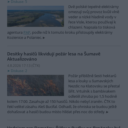
Diskuse: 5
Dvě polské tepelné elektrárny
omezují svůj provoz kvůli vlně
veder a nízké hladině vody v
řece Visle, kterou používají k
chlazení. Napsala to tisková
agentura
PAP
, podle níž k tomuto kroku přistoupily elektrárny
Kozienice a Polaniec.
Desítky hasičů likvidují požár lesa na Šumavě
Aktualizováno
4.8.2026 17:13 (
ČTK
)
Diskuse: 2
Požár přibližně šesti hektarů
lesa a louky u šumavských
Nezdic na Klatovsku se přestal
šířit. Vrtulník s bambivakem
odletěl zhruba po 1,5 hodině
kolem 17:00. Zasahuje až 150 hasičů. Nikdo nebyl zraněn. ČTK to
řekl velitel zásahu Aleš Bucifal. Odhadl, že ohniska se budou ještě
dohašovat a hasiči budou místo hlídat přes noc do středy.