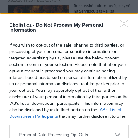
5.8.2026 11:20 | BOZKOV (
ČTK
)
Bozkovské dolomitové jeskyně
na Semilsku zažívají za
současných tropických teplot
nečekaný nápor. Jde sice o
Ekolist.cz -
Do Not Process My Personal
jedno z nejchladnějších míst v
Information
Libereckém kraji, které má stálou teplotu mezi 7,5 až devíti stupni
Celsia, přesto v minulosti podle vedoucího Bozkovských jeskyní
Dušana Milky k nim lidé přicházeli spíše v době, když bylo nevlídno.
If you wish to opt-out of the sale, sharing to third parties, or
processing of your personal or sensitive information for
targeted advertising by us, please use the below opt-out
section to confirm your selection. Please note that after your
V pěti zemích Amazonie zatkli stovky lidí kvůli
opt-out request is processed you may continue seeing
environmentální kriminalitě
interest-based ads based on personal information utilized by
5.8.2026 10:34 | BOGOTÁ (
ČTK
)
us or personal information disclosed to third parties prior to
Policisté v pěti zemích ležících
your opt-out. You may separately opt-out of the further
v Amazonii pozatýkali stovky
lidí a zabavili dřevo, minerály i
disclosure of your personal information by third parties on the
zvířata v hodnotě přes 280
IAB’s list of downstream participants. This information may
milionů dolarů (kolem 5,9
also be disclosed by us to third parties on the
IAB’s List of
miliard korun) při jednom z největších koordinovaných zásahů
Downstream Participants
that may further disclose it to other
proti environmentální kriminalitě v největším deštném pralese
third parties.
světa. Napsala to agentura AP, podle níž se do operace nazvané
Zelený štít 2026 zapojily Bolívie, Brazílie, Kolumbie, Ekvádor a Peru.
Personal Data Processing Opt Outs