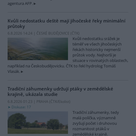
agentura AFP.
Kvůli nedostatku deště mají jihočeské řeky minimální
průtoky
6.8.2026 14:24 | ČESKÉ BUDĚJOVICE (
ČTK
)
Kvůli nedostatku srážek je
téměř ve všech jihočeských
řekách historicky nejmenší
průtok vody. Nejhorší je
situace v rovinatých oblastech,
například na Českobudějovicku. ČTK to řekl hydrolog Tomáš
Vlasák.
Tradiční záhumenky udržují ptáky v zemědělské
krajině, ukázala studie
6.8.2026 01:23 | PRAHA (
ČTK/Ekolist
)
Diskuse: 17
Tradiční záhumenky, tedy
malá políčka, významně
zvyšují počet i druhovou
rozmanitost ptáků v
zemědělské krajině.