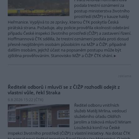
podala trestní oznámení za
postup ministerstva životního
prostředí (MŽP) v kauze haldy
Heřmanice. Vyplývá to ze zprávy, kterou ČTK poskytla Česká
pirátská strana. Požaduje, aby policie prověřila okolnosti odebrání
případu České inspekci životního prostředí (ČIŽP) a zastavení řízení.
Hoffmannová ČTK sdělila, že trestní oznámení podala proti dosud
přesně nezjištěným osobám působícím na MŽP a ČIŽP, případně
dalším osobám, jejichž účast na popsaném postupu může být
zjištěna prověřováním. Stanovisko MŽP a ČIŽP ČTK shání.
reklama
Ředitelé odborů i mluvčí se z ČIŽP rozhodli odejít z
vlastní vůle, řekl Straka
6.8.2026 15:22 (
ČTK
)
Ředitel odboru vnitřních
služeb Matěj Mrlina, vedoucí
služebního úřadu Oldřich
Jarolím a tisková mluvčí Miriam
Loužecká končí na České
inspekci životního prostředí (ČIŽP) z vlastní iniciativy. Na dotaz ČTK
to napsal nový ředitel inspekce Pavel Straka (za Motoristy). O jejich