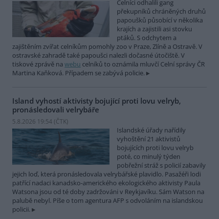
Celníci odhalili gang
překupníků chráněných druhů
papoušků působící v několika
krajích a zajistili asi stovku
ptáků. S odchytem a
zajištěním zvířat celníkům pomohly zoo v Praze, Zlíně a Ostravě. V
ostravské zahradě také papoušci nalezli dočasné útočiště. V
tiskové zprávě na
webu
celníků to oznámila mluvčí Celní správy ČR
Martina Kaňková. Případem se zabývá policie.
Island vyhostí aktivisty bojující proti lovu velryb,
pronásledovali velrybáře
5.8.2026 19:54 (
ČTK
)
Islandské úřady nařídily
vyhoštění 21 aktivistů
bojujících proti lovu velryb
poté, co minulý týden
pobřežní stráž s policií zabavily
jejich loď, která pronásledovala velrybářské plavidlo. Pasažéři lodi
patřící nadaci kanadsko-amerického ekologického aktivisty Paula
Watsona jsou od té doby zadržováni v Reykjavíku. Sám Watson na
palubě nebyl. Píše o tom agentura AFP s odvoláním na islandskou
policii.