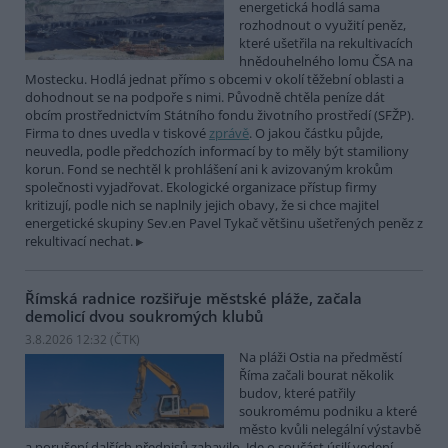
energetická hodlá sama
rozhodnout o využití peněz,
které ušetřila na rekultivacích
hnědouhelného lomu ČSA na
Mostecku. Hodlá jednat přímo s obcemi v okolí těžební oblasti a
dohodnout se na podpoře s nimi. Původně chtěla peníze dát
obcím prostřednictvím Státního fondu životního prostředí (SFŽP).
Firma to dnes uvedla v tiskové
zprávě
. O jakou částku půjde,
neuvedla, podle předchozích informací by to měly být stamiliony
korun. Fond se nechtěl k prohlášení ani k avizovaným krokům
společnosti vyjadřovat. Ekologické organizace přístup firmy
kritizují, podle nich se naplnily jejich obavy, že si chce majitel
energetické skupiny Sev.en Pavel Tykač většinu ušetřených peněz z
rekultivací nechat.
Římská radnice rozšiřuje městské pláže, začala
demolicí dvou soukromých klubů
3.8.2026 12:32 (
ČTK
)
Na pláži Ostia na předměstí
Říma začali bourat několik
budov, které patřily
soukromému podniku a které
město kvůli nelegální výstavbě
a porušení dalších předpisů zabavilo. Jde o součást úsilí vedení