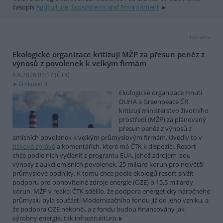
časopis
Agriculture, Ecosystems and Environment
.
reklama
Ekologické organizace kritizují MŽP za přesun peněz z
výnosů z povolenek k velkým firmám
6.8.2026 01:17 (
ČTK
)
Diskuse: 3
Ekologické organizace Hnutí
DUHA a Greenpeace ČR
kritizují ministerstvo životního
prostředí (MŽP) za plánovaný
přesun peněz z výnosů z
emisních povolenek k velkým průmyslovým firmám. Uvedly to v
tiskové zprávě
a komentářích, které má ČTK k dispozici. Resort
chce podle nich vyčlenit z programu EUA, jehož zdrojem jsou
výnosy z aukcí emisních povolenek, 25 miliard korun pro největší
průmyslové podniky. K tomu chce podle ekologů resort snížit
podporu pro obnovitelné zdroje energie (OZE) o 15,5 miliardy
korun. MŽP v reakci ČTK sdělilo, že podpora energeticky náročného
průmyslu byla součástí Modernizačního fondu již od jeho vzniku, a
že podpora OZE nekončí, a z fondu budou financovány jak
výrobny energie, tak infrastruktura.