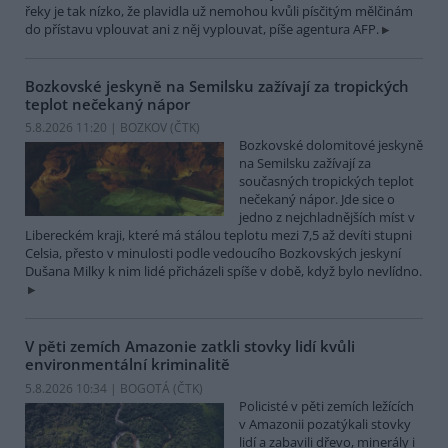
řeky je tak nízko, že plavidla už nemohou kvůli písčitým mělčinám
do přístavu vplouvat ani z něj vyplouvat, píše agentura AFP.
Bozkovské jeskyně na Semilsku zažívají za tropických
teplot nečekaný nápor
5.8.2026 11:20 | BOZKOV (
ČTK
)
Bozkovské dolomitové jeskyně
na Semilsku zažívají za
současných tropických teplot
nečekaný nápor. Jde sice o
jedno z nejchladnějších míst v
Libereckém kraji, které má stálou teplotu mezi 7,5 až devíti stupni
Celsia, přesto v minulosti podle vedoucího Bozkovských jeskyní
Dušana Milky k nim lidé přicházeli spíše v době, když bylo nevlídno.
V pěti zemích Amazonie zatkli stovky lidí kvůli
environmentální kriminalitě
5.8.2026 10:34 | BOGOTÁ (
ČTK
)
Policisté v pěti zemích ležících
v Amazonii pozatýkali stovky
lidí a zabavili dřevo, minerály i