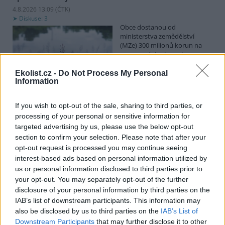
4.8.2026 13:09 (
ČTK
)
Diskuse: 3
Obce dostanou od
ministerstva zemědělství
(MZe) 300 milionů korun na
opravu, výstavbu nebo
odbahnění malých vodních
nádrží. Žádost o dotace mohou podávat od 7. září do 7. října.
Ekolist.cz -
Do Not Process My Personal
Information
Hospodářským zvířatům pomáhají při vedrech remízky
If you wish to opt-out of the sale, sharing to third parties, or
i kamenné stáje
processing of your personal or sensitive information for
4.8.2026 12:52 (
ČTK
)
targeted advertising by us, please use the below opt-out
Hospodářská zvířata na jihu
section to confirm your selection. Please note that after your
Čech se při tropických
opt-out request is processed you may continue seeing
teplotách ochlazují v
remízkách i kamenných stájích.
interest-based ads based on personal information utilized by
Někteří jihočeští farmáři
us or personal information disclosed to third parties prior to
vypouštějí krávy, ovce či koně na pastviny v noci a v největších
your opt-out. You may separately opt-out of the further
vedrech je nechávají uvnitř chladnějších budov. Kvůli suchu
disclosure of your personal information by third parties on the
neroste na loukách tráva a zemědělci musí dobytek přikrmovat
IAB’s list of downstream participants. This information may
zásobami sena na zimu. Vysychají zdroje vody a rostou náklady na
also be disclosed by us to third parties on the
IAB’s List of
její dopravu i na elektřinu na ochlazování zvířat, zjistila ČTK.
Downstream Participants
that may further disclose it to other