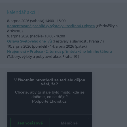
kalendář akcí
8. srpna 2026 (sobota) 14:00 - 15:00
Komentované prohlídky výstavy Rostlinná Odysea
(Přednášky a
diskuse, )
9. srpna 2026 (neděle) 10:00 - 16:00
Oslava Světového dne lvů
(Festivaly a slavnosti, Praha 7 )
10. srpna 2026 (pondělí) - 14. srpna 2026 (pátek)
Hrajeme si v Pralese - 2. turnus příměstského letního tábora
(Tábory, výlety a pobytové akce, Praha 19 )