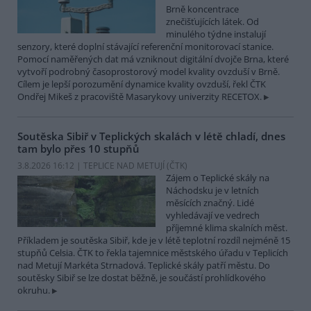
Brně koncentrace
znečišťujících látek. Od
minulého týdne instalují
senzory, které doplní stávající referenční monitorovací stanice.
Pomocí naměřených dat má vzniknout digitální dvojče Brna, které
vytvoří podrobný časoprostorový model kvality ovzduší v Brně.
Cílem je lepší porozumění dynamice kvality ovzduší, řekl ČTK
Ondřej Mikeš z pracoviště Masarykovy univerzity RECETOX.
Soutěska Sibiř v Teplických skalách v létě chladí, dnes
tam bylo přes 10 stupňů
3.8.2026 16:12 | TEPLICE NAD METUJÍ (
ČTK
)
Zájem o Teplické skály na
Náchodsku je v letních
měsících značný. Lidé
vyhledávají ve vedrech
příjemné klima skalních měst.
Příkladem je soutěska Sibiř, kde je v létě teplotní rozdíl nejméně 15
stupňů Celsia. ČTK to řekla tajemnice městského úřadu v Teplicích
nad Metují Markéta Strnadová. Teplické skály patří městu. Do
soutěsky Sibiř se lze dostat běžně, je součástí prohlídkového
okruhu.