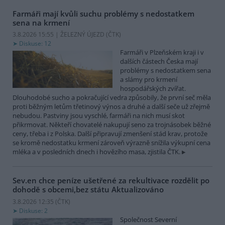
Farmáři mají kvůli suchu problémy s nedostatkem
sena na krmení
3.8.2026 15:55 | ŽELEZNÝ ÚJEZD (
ČTK
)
Diskuse: 12
Farmáři v Plzeňském kraji i v
dalších částech Česka mají
problémy s nedostatkem sena
a slámy pro krmení
hospodářských zvířat.
Dlouhodobé sucho a pokračující vedra způsobily, že první seč měla
proti běžným letům třetinový výnos a druhé a další seče už zřejmě
nebudou. Pastviny jsou vyschlé, farmáři na nich musí skot
přikrmovat. Někteří chovatelé nakupují seno za trojnásobek běžné
ceny, třeba i z Polska. Další připravují zmenšení stád krav, protože
se kromě nedostatku krmení zároveň výrazně snížila výkupní cena
mléka a v posledních dnech i hovězího masa, zjistila ČTK.
Sev.en chce peníze ušetřené za rekultivace rozdělit po
dohodě s obcemi,bez státu
Aktualizováno
3.8.2026 12:35 (
ČTK
)
Diskuse: 2
Společnost Severní