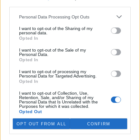
third parties.
V Japonsku, které bojuje s extrémními vedry, uhynuly
tři lvice, píše BBC News
Personal Data Processing Opt Outs
4.8.2026 12:42 (
ČTK
)
Diskuse: 2
I want to opt-out of the Sharing of my
personal data.
Tři lvice v zoologické zahradě v
Opted In
japonském Tokiu uhynuly
pravděpodobně v důsledku
I want to opt-out of the Sale of my
horka. Japonsko se toto léto
Personal Data.
potýká s vlnami extrémních
Opted In
veder, napsal zpravodajský server
BBC News
.
I want to opt-out of processing my
Personal Data for Targeted Advertising.
Ghanský parlament schválil přísný zákon na ochranu
Opted In
kakaových plantáží
4.8.2026 12:39 (
ČTK
)
I want to opt-out of Collection, Use,
Retention, Sale, and/or Sharing of my
Ghanský parlament schválil
Personal Data that Is Unrelated with the
zákon, podle kterého místním
Purposes for which it was collected.
farmářům hrozí až 20 let
Opted Out
vězení, pokud bez souhlasu
úřadů přemění svou kakaovou
OPT OUT FROM ALL
CONFIRM
plantáž na jiný účel. Informovala o tom agentura AP; zákon nyní
čeká na podpis prezidenta Johna Mahamy.