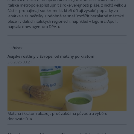
italské metropole zpřístupnit široké veřejnosti pláže, z nichž velkou
část si pronajímají soukromníci, kteří účtují vysoké poplatky za
lehátka a slunečníky. Podobně se snaží rozšířit bezplatné městské
pláže i v dalších italských regionech, například v Ligurii či Apulii,
napsala dnes agentura DPA.
PR článek
Asijské rostliny v Evropě: od matchy po kratom
3.8.2026 03:21
Matcha i kratom ukazují, proč záleží na původu a výběru
dodavatelů.