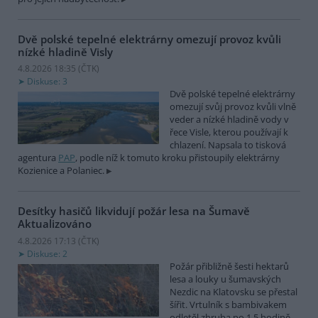
Dvě polské tepelné elektrárny omezují provoz kvůli
nízké hladině Visly
4.8.2026 18:35 (
ČTK
)
Diskuse: 3
Dvě polské tepelné elektrárny
omezují svůj provoz kvůli vlně
veder a nízké hladině vody v
řece Visle, kterou používají k
chlazení. Napsala to tisková
agentura
PAP
, podle níž k tomuto kroku přistoupily elektrárny
Kozienice a Polaniec.
Desítky hasičů likvidují požár lesa na Šumavě
Aktualizováno
4.8.2026 17:13 (
ČTK
)
Diskuse: 2
Požár přibližně šesti hektarů
lesa a louky u šumavských
Nezdic na Klatovsku se přestal
šířit. Vrtulník s bambivakem
odletěl zhruba po 1,5 hodině