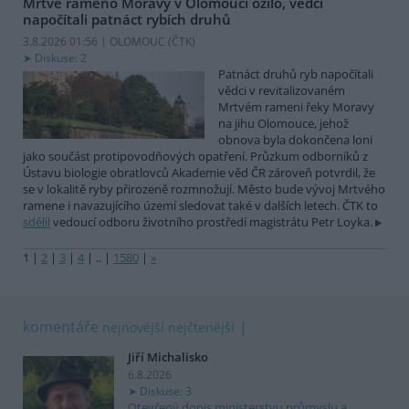
Mrtvé rameno Moravy v Olomouci ožilo, vědci
napočítali patnáct rybích druhů
3.8.2026 01:56 | OLOMOUC (
ČTK
)
Diskuse: 2
Patnáct druhů ryb napočítali
vědci v revitalizovaném
Mrtvém rameni řeky Moravy
na jihu Olomouce, jehož
obnova byla dokončena loni
jako součást protipovodňových opatření. Průzkum odborníků z
Ústavu biologie obratlovců Akademie věd ČR zároveň potvrdil, že
se v lokalitě ryby přirozeně rozmnožují. Město bude vývoj Mrtvého
ramene i navazujícího území sledovat také v dalších letech. ČTK to
sdělil
vedoucí odboru životního prostředí magistrátu Petr Loyka.
1
|
2
|
3
|
4
|
..
|
1580
|
»
komentáře
nejnovější
nejčtenější
Jiří Michalisko
6.8.2026
Diskuse: 3
Otevřený dopis ministerstvu průmyslu a