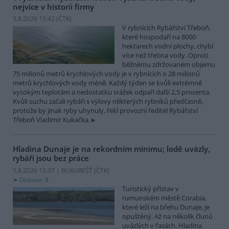
nejvíce v historii firmy
5.8.2026 15:42 (
ČTK
)
V rybnících Rybářství Třeboň,
které hospodaří na 8000
hektarech vodní plochy, chybí
více než třetina vody. Oproti
běžnému zdržovaném objemu
75 milionů metrů krychlových vody je v rybnících o 28 milionů
metrů krychlových vody méně. Každý týden se kvůli extrémně
vysokým teplotám a nedostatku srážek odpaří další 2,5 procenta.
Kvůli suchu začali rybáři s výlovy některých rybníků předčasně,
protože by jinak ryby uhynuly, řekl provozní ředitel Rybářství
Třeboň Vladimír Kukačka.
Hladina Dunaje je na rekordním minimu; lodě uvázly,
rybáři jsou bez práce
5.8.2026 15:37 | BUKUREŠŤ (
ČTK
)
Diskuse: 8
Turistický přístav v
rumunském městě Corabia,
které leží na břehu Dunaje, je
opuštěný. Až na několik člunů
uvázlých v řasách. Hladina