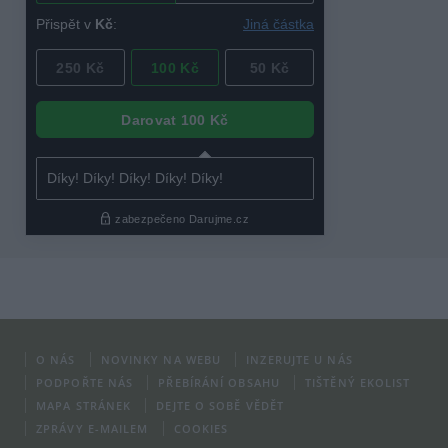
O NÁS
NOVINKY NA WEBU
INZERUJTE U NÁS
PODPOŘTE NÁS
PŘEBÍRÁNÍ OBSAHU
TIŠTĚNÝ EKOLIST
MAPA STRÁNEK
DEJTE O SOBĚ VĚDĚT
ZPRÁVY E-MAILEM
COOKIES