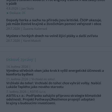
v půdě
4.8.2026 | Jan Skala
Diskuse: 31
Dopady horka a sucha na přírodu jsou kritické. ČSOP ukazuje,
jak může žíznivé krajině a živočichům pomoci veřejnost i obce
29.7.2026 | Zuzana Kučerová
Myslete v horkých dnech na volně žijící ptáky a další zvířata
28.7.2026 | Karel Makoň
tiskové zprávy
14. května 2026 |
Výměna střešních oken jako krok k vyšší energetické účinnosti a
komfortu bydlení
11. května 2026 |
Vrchlabí do toho!
Vrchlabí do toho!: Vrchlabí do toho! chce vyhrát volby. Nabízí
Lukáše Teplého jako nového starostu
7. května 2026 |
ASITIS s.r.o.
ASITIS s.r.o.: Podřipsko zahájilo přípravu strategie klimatické
odolnosti. Projekt Pathways2Resilience propojil adaptaci
krajiny s budoucími investicemi.