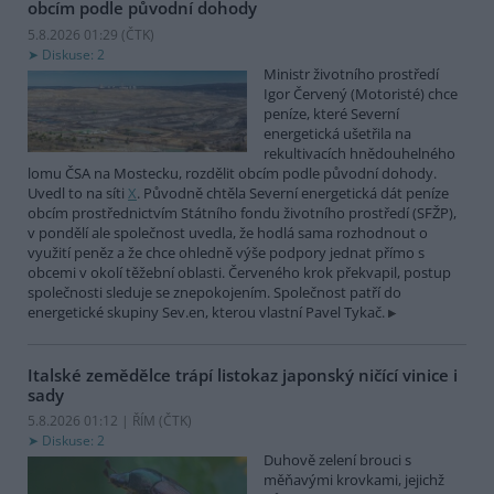
obcím podle původní dohody
5.8.2026 01:29 (
ČTK
)
Diskuse: 2
Ministr životního prostředí
Igor Červený (Motoristé) chce
peníze, které Severní
energetická ušetřila na
rekultivacích hnědouhelného
lomu ČSA na Mostecku, rozdělit obcím podle původní dohody.
Uvedl to na síti
X
. Původně chtěla Severní energetická dát peníze
obcím prostřednictvím Státního fondu životního prostředí (SFŽP),
v pondělí ale společnost uvedla, že hodlá sama rozhodnout o
využití peněz a že chce ohledně výše podpory jednat přímo s
obcemi v okolí těžební oblasti. Červeného krok překvapil, postup
společnosti sleduje se znepokojením. Společnost patří do
energetické skupiny Sev.en, kterou vlastní Pavel Tykač.
Italské zemědělce trápí listokaz japonský ničící vinice i
sady
5.8.2026 01:12 | ŘÍM (
ČTK
)
Diskuse: 2
Duhově zelení brouci s
měňavými krovkami, jejichž