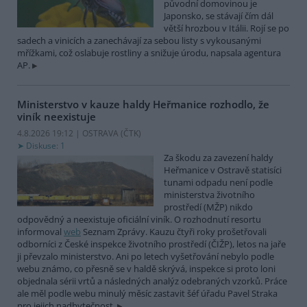
původní domovinou je
Japonsko, se stávají čím dál
větší hrozbou v Itálii. Rojí se po
sadech a vinicích a zanechávají za sebou listy s vykousanými
mřížkami, což oslabuje rostliny a snižuje úrodu, napsala agentura
AP.
Ministerstvo v kauze haldy Heřmanice rozhodlo, že
viník neexistuje
4.8.2026 19:12 | OSTRAVA (
ČTK
)
Diskuse: 1
Za škodu za zavezení haldy
Heřmanice v Ostravě statisíci
tunami odpadu není podle
ministerstva životního
prostředí (MŽP) nikdo
odpovědný a neexistuje oficiální viník. O rozhodnutí resortu
informoval
web
Seznam Zprávy. Kauzu čtyři roky prošetřovali
odborníci z České inspekce životního prostředí (ČIŽP), letos na jaře
ji převzalo ministerstvo. Ani po letech vyšetřování nebylo podle
webu známo, co přesně se v haldě skrývá, inspekce si proto loni
objednala sérii vrtů a následných analýz odebraných vzorků. Práce
ale měl podle webu minulý měsíc zastavit šéf úřadu Pavel Straka
pro jejich nadbytečnost.