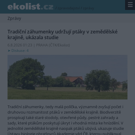
☰
/
zpravodajství
/
zprávy
Zprávy
Tradiční záhumenky udržují ptáky v zemědělské
krajině, ukázala studie
6.8.2026 01:23 | PRAHA (
ČTK/Ekolist
)
Diskuse: 4
Tradiční záhumenky, tedy malá políčka, významně zvyšují počet i
druhovou rozmanitost ptáků v zemědělské krajině. Biodiverzitě
prospívají také staré stodoly, otevřené půdy, pestré zahrady a
sady, které ptákům poskytují úkryt i vhodná místa ke hnízdění. V
jednolité zemědělské krajině naopak ptáků ubývá, ukazuje studie
Ústavu biologie obratlovců Akademie věd ČR, kterou publikoval