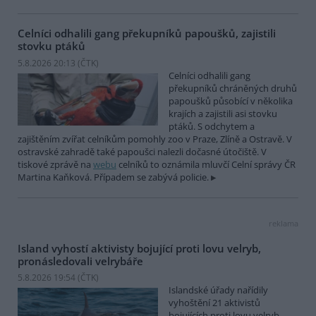
Celníci odhalili gang překupníků papoušků, zajistili
stovku ptáků
5.8.2026 20:13 (
ČTK
)
Celníci odhalili gang
překupníků chráněných druhů
papoušků působící v několika
krajích a zajistili asi stovku
ptáků. S odchytem a
zajištěním zvířat celníkům pomohly zoo v Praze, Zlíně a Ostravě. V
ostravské zahradě také papoušci nalezli dočasné útočiště. V
tiskové zprávě na
webu
celníků to oznámila mluvčí Celní správy ČR
Martina Kaňková. Případem se zabývá policie.
reklama
Island vyhostí aktivisty bojující proti lovu velryb,
pronásledovali velrybáře
5.8.2026 19:54 (
ČTK
)
Islandské úřady nařídily
vyhoštění 21 aktivistů
bojujících proti lovu velryb