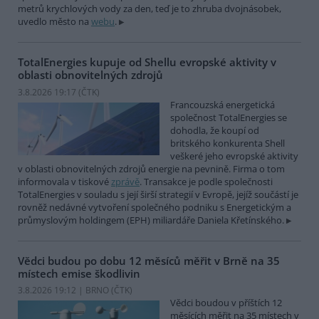
metrů krychlových vody za den, teď je to zhruba dvojnásobek,
uvedlo město na
webu
.
TotalEnergies kupuje od Shellu evropské aktivity v
oblasti obnovitelných zdrojů
3.8.2026 19:17 (
ČTK
)
Francouzská energetická
společnost TotalEnergies se
dohodla, že koupí od
britského konkurenta Shell
veškeré jeho evropské aktivity
v oblasti obnovitelných zdrojů energie na pevnině. Firma o tom
informovala v tiskové
zprávě
. Transakce je podle společnosti
TotalEnergies v souladu s její širší strategií v Evropě, jejíž součástí je
rovněž nedávné vytvoření společného podniku s Energetickým a
průmyslovým holdingem (EPH) miliardáře Daniela Křetínského.
Vědci budou po dobu 12 měsíců měřit v Brně na 35
místech emise škodlivin
3.8.2026 19:12 | BRNO (
ČTK
)
Vědci boudou v příštích 12
měsících měřit na 35 místech v