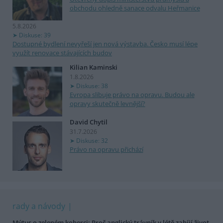
obchodu ohledně sanace odvalu Heřmanice
5.8.2026
Diskuse: 39
Dostupné bydlení nevyřeší jen nová výstavba. Česko musí lépe
využít renovace stávajících budov
Kilian Kaminski
1.8.2026
Diskuse: 38
Evropa slibuje právo na opravu. Budou ale
opravy skutečně levnější?
David Chytil
31.7.2026
Diskuse: 32
Právo na opravu přichází
rady a návody
Mýtus o zeleném koberci: Proč anglický trávník v létě zabíjí život