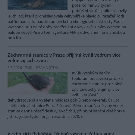
poté, co minulý týden
pobřežní stráž s policií zabavily
jejich loď, která pronásledovala velrybářské plavidlo. Pasažéři lodi
patřící nadaci kanadsko-amerického ekologického aktivisty Paula
Watsona jsou od té doby zadržováni v Reykjavíku. Sám Watson na
palubě nebyl. Píše o tom agentura AFP s odvoláním na islandskou
policii.
Záchranná stanice v Praze přijímá kvůli vedrům více
volně žijících zvířat
5.8.2026 17:40 | PRAHA (
ČTK
)
Kvůli vysokým letním
teplotám pracovníci pražské
záchranné stanice pro volně
žijící živočichy přijímají více
zvířat, nejčastěji
dehydratovaná a vysílená mláďata ptáků nebo veverek. ČTK to
sdělila mluvčí stanice Petra Fišerová. Během současné vlny veder
stanice denně ošetří desítky živočichů, při první letošní vlně horka
jich za jeden týden přijali rekordních 578.
V rybnících Rybářství Třeboň vyschla třetina vody,