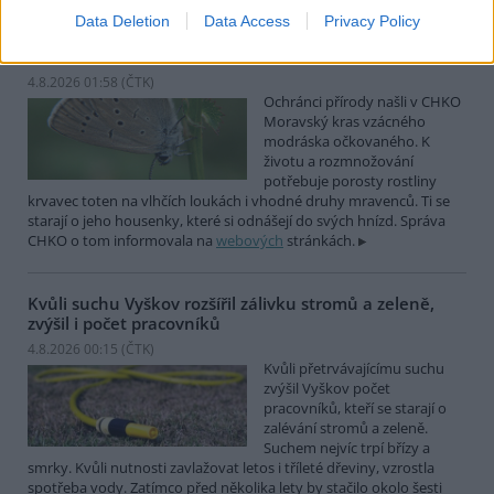
Data Deletion
Data Access
Privacy Policy
Ochránci přírody našli v Moravském krasu vzácného
modráska očkovaného
4.8.2026 01:58 (
ČTK
)
Ochránci přírody našli v CHKO
Moravský kras vzácného
modráska očkovaného. K
životu a rozmnožování
potřebuje porosty rostliny
krvavec toten na vlhčích loukách i vhodné druhy mravenců. Ti se
starají o jeho housenky, které si odnášejí do svých hnízd. Správa
CHKO o tom informovala na
webových
stránkách.
Kvůli suchu Vyškov rozšířil zálivku stromů a zeleně,
zvýšil i počet pracovníků
4.8.2026 00:15 (
ČTK
)
Kvůli přetrvávajícímu suchu
zvýšil Vyškov počet
pracovníků, kteří se starají o
zalévání stromů a zeleně.
Suchem nejvíc trpí břízy a
smrky. Kvůli nutnosti zavlažovat letos i tříleté dřeviny, vzrostla
spotřeba vody. Zatímco před několika lety by stačilo okolo šesti