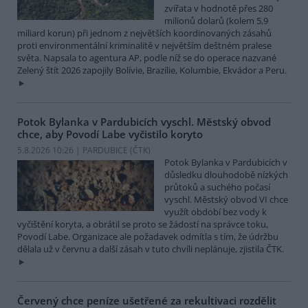
zvířata v hodnotě přes 280
milionů dolarů (kolem 5,9
miliard korun) při jednom z největších koordinovaných zásahů
proti environmentální kriminalitě v největším deštném pralese
světa. Napsala to agentura AP, podle níž se do operace nazvané
Zelený štít 2026 zapojily Bolívie, Brazílie, Kolumbie, Ekvádor a Peru.
Potok Bylanka v Pardubicích vyschl. Městský obvod
chce, aby Povodí Labe vyčistilo koryto
5.8.2026 10:26 | PARDUBICE (
ČTK
)
Potok Bylanka v Pardubicích v
důsledku dlouhodobě nízkých
průtoků a suchého počasí
vyschl. Městský obvod VI chce
využít období bez vody k
vyčištění koryta, a obrátil se proto se žádostí na správce toku,
Povodí Labe. Organizace ale požadavek odmítla s tím, že údržbu
dělala už v červnu a další zásah v tuto chvíli neplánuje, zjistila ČTK.
Červený chce peníze ušetřené za rekultivaci rozdělit