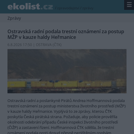
☰
/
zpravodajství
/
zprávy
Zprávy
Ostravská radní podala trestní oznámení za postup
MŽP v kauze haldy Heřmanice
6.8.2026 17:50 | OSTRAVA (
ČTK
)
Ostravská radní a poslankyně Pirátů Andrea Hoffmannová podala
trestní oznámení za postup ministerstva životního prostředí (MŽP)
v kauze haldy Heřmanice. Vyplývá to ze zprávy, kterou ČTK
poskytla Česká pirátská strana. Požaduje, aby policie prověřila
okolnosti odebrání případu České inspekci životního prostředí
(ČIŽP) a zastavení řízení. Hoffmannová ČTK sdělila, že trestní
oznámení podala proti dosud přesně nezjištěným osobám