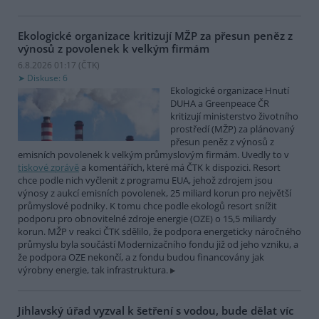
Ekologické organizace kritizují MŽP za přesun peněz z
výnosů z povolenek k velkým firmám
6.8.2026 01:17 (
ČTK
)
Diskuse: 6
Ekologické organizace Hnutí
DUHA a Greenpeace ČR
kritizují ministerstvo životního
prostředí (MŽP) za plánovaný
přesun peněz z výnosů z
emisních povolenek k velkým průmyslovým firmám. Uvedly to v
tiskové zprávě
a komentářích, které má ČTK k dispozici. Resort
chce podle nich vyčlenit z programu EUA, jehož zdrojem jsou
výnosy z aukcí emisních povolenek, 25 miliard korun pro největší
průmyslové podniky. K tomu chce podle ekologů resort snížit
podporu pro obnovitelné zdroje energie (OZE) o 15,5 miliardy
korun. MŽP v reakci ČTK sdělilo, že podpora energeticky náročného
průmyslu byla součástí Modernizačního fondu již od jeho vzniku, a
že podpora OZE nekončí, a z fondu budou financovány jak
výrobny energie, tak infrastruktura.
Jihlavský úřad vyzval k šetření s vodou, bude dělat víc