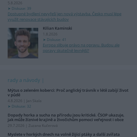
5.8.2026
Diskuse: 39
Dostupné bydlení nevyřeší jen nová výstavba. Česko musí lépe
využít renovace stávajících budov
Kilian Kaminski
1.8.2026
Diskuse: 41
Evropa slibuje právo na opravu. Budou ale
opravy skutečně levnější?
rady a návody
Mýtus o zeleném koberci: Proč anglický trávník v létě zabíjí život
v půdě
4.8.2026 | Jan Skala
Diskuse: 32
Dopady horka a sucha na přírodu jsou kritické. ČSOP ukazuje,
jak může žíznivé krajině a živočichům pomoci veřejnost i obce
29.7.2026 | Zuzana Kučerová
Myslete v horkých dnech na volně žijící ptáky a další zvířata