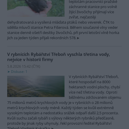
teplotám pracovníci pražské
záchranné stanice pro volně
žijící živočichy přijímají více
zvířat, nejčastěji
dehydratovaná a vysílená mláďata ptáků nebo veverek. ČTK to
sdělila mluvčí stanice Petra Fišerová. Během současné vlny veder
stanice denně ošetří desítky živočichů, při první letošní vlně horka
jich za jeden týden přijali rekordních 578.
V rybnících Rybářství Třeboň vyschla třetina vody,
nejvíce v historii firmy
5.8.2026 15:42 (
ČTK
)
Diskuse: 1
V rybnících Rybářství Třeboň,
které hospodaří na 8000
hektarech vodní plochy, chybí
více než třetina vody. Oproti
běžnému zdržovaném objemu
75 milionů metrů krychlových vody je v rybnících o 28 milionů
metrů krychlových vody méně. Každý týden se kvůli extrémně
vysokým teplotám a nedostatku srážek odpaří další 2,5 procenta.
Kvůli suchu začali rybáři s výlovy některých rybníků předčasně,
protože by jinak ryby uhynuly, řekl provozní ředitel Rybářství
Třeboň Vladimír Kukačka.