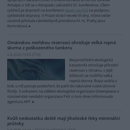
Antalye, v níž se v listopadu uskuteční 31. konference. Cílem
cyklistů je dopravit na konferenci
deset návrhů
na podporu
cyklistické dopravy. V Praze stráví necelé tři dny. Včera večer
osobně přivítala náměstkyně primátora hl. m. Prahy Jana
Komrsková.
Ománskou mořskou rezervaci ohrožuje velká ropná
skvrna z poškozeného tankeru
6.8.2026 15:03 (
ČTK
)
Bezprostřední ekologická
katastrofa ohrožuje přírodní
rezervaci v Ománu, v jejíž
blízkosti se rozšířila velká
ropná skvrna. Ropa unikla z
lodi, u níž panuje podezření, že patří do takzvané ruské stínové
flotily. S odkazem na sdělení ekologické organizace Greenpeace a
nizozemské nevládní organizace PAX o tom dnes informovala
agentura AFP.
Kvůli nedostatku deště mají jihočeské řeky minimální
průtoky