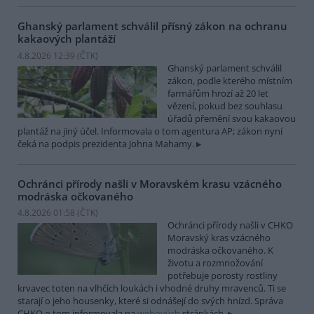
Ghanský parlament schválil přísný zákon na ochranu
kakaových plantáží
4.8.2026 12:39 (
ČTK
)
Ghanský parlament schválil
zákon, podle kterého místním
farmářům hrozí až 20 let
vězení, pokud bez souhlasu
úřadů přemění svou kakaovou
plantáž na jiný účel. Informovala o tom agentura AP; zákon nyní
čeká na podpis prezidenta Johna Mahamy.
Ochránci přírody našli v Moravském krasu vzácného
modráska očkovaného
4.8.2026 01:58 (
ČTK
)
Ochránci přírody našli v CHKO
Moravský kras vzácného
modráska očkovaného. K
životu a rozmnožování
potřebuje porosty rostliny
krvavec toten na vlhčích loukách i vhodné druhy mravenců. Ti se
starají o jeho housenky, které si odnášejí do svých hnízd. Správa
CHKO o tom informovala na
webových
stránkách.