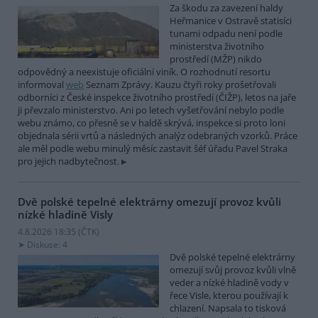
Za škodu za zavezení haldy
Heřmanice v Ostravě statisíci
tunami odpadu není podle
ministerstva životního
prostředí (MŽP) nikdo
odpovědný a neexistuje oficiální viník. O rozhodnutí resortu
informoval
web
Seznam Zprávy. Kauzu čtyři roky prošetřovali
odborníci z České inspekce životního prostředí (ČIŽP), letos na jaře
ji převzalo ministerstvo. Ani po letech vyšetřování nebylo podle
webu známo, co přesně se v haldě skrývá, inspekce si proto loni
objednala sérii vrtů a následných analýz odebraných vzorků. Práce
ale měl podle webu minulý měsíc zastavit šéf úřadu Pavel Straka
pro jejich nadbytečnost.
Dvě polské tepelné elektrárny omezují provoz kvůli
nízké hladině Visly
4.8.2026 18:35 (
ČTK
)
Diskuse: 4
Dvě polské tepelné elektrárny
omezují svůj provoz kvůli vlně
veder a nízké hladině vody v
řece Visle, kterou používají k
chlazení. Napsala to tisková