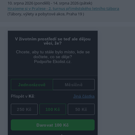
10. srpna 2026 (pondělí) - 14. srpna 2026 (pátek)
Hrajeme si v Pralese - 2. turnus příměstského letního tábora
(Tábory, výlety a pobytové akce, Praha 19 )