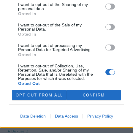
využití peněz a že chce ohledně výše podpory jednat přímo s
I want to opt-out of the Sharing of my
obcemi v okolí těžební oblasti. Červeného krok překvapil, postup
personal data.
společnosti sleduje se znepokojením. Společnost patří do
Opted In
energetické skupiny Sev.en, kterou vlastní Pavel Tykač.
I want to opt-out of the Sale of my
Personal Data.
Opted In
Italské zemědělce trápí listokaz japonský ničící vinice i
sady
I want to opt-out of processing my
5.8.2026 01:12 | ŘÍM (
ČTK
)
Personal Data for Targeted Advertising.
Diskuse: 2
Opted In
Duhově zelení brouci s
měňavými krovkami, jejichž
I want to opt-out of Collection, Use,
původní domovinou je
Retention, Sale, and/or Sharing of my
Personal Data that Is Unrelated with the
Japonsko, se stávají čím dál
Purposes for which it was collected.
větší hrozbou v Itálii. Rojí se po
Opted Out
sadech a vinicích a zanechávají za sebou listy s vykousanými
mřížkami, což oslabuje rostliny a snižuje úrodu, napsala agentura
OPT OUT FROM ALL
CONFIRM
AP.
Ministerstvo v kauze haldy Heřmanice rozhodlo, že
Data Deletion
Data Access
Privacy Policy
viník neexistuje
4.8.2026 19:12 | OSTRAVA (
ČTK
)
Diskuse: 2