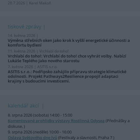
28.7.2026 | Karel Makoň
tiskové zprávy
14. května 2026 |
Výměna střešních oken jako krok k vyšší energetické účinnosti a
komfortu bydlení
11. května 2026 |
Vrchlabí do toho!
Vrchlabí do toho!: Vrchlabí do toho! chce vyhrát volby. Nabízí
Lukáše Teplého jako nového starostu
7. května 2026 |
ASITIS s.r.o.
ASITIS s.r.o.: Podřipsko zahájilo přípravu strategie klimatické
odolnosti. Projekt Pathways2Resilience propojil adaptaci
krajiny s budoucími investicemi.
kalendář akcí
8. srpna 2026 (sobota) 14:00 - 15:00
Komentované prohlídky výstavy Rostlinná Odysea
(Přednášky a
diskuse, )
9. srpna 2026 (neděle) 10:00 - 16:00
Oslava Světového dne lvů
(Festivaly a slavnosti, Praha 7 )