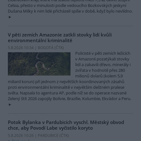
Celsia, přesto v minulosti podle vedoucího Bozkovských jeskyní
Dušana Milky k nim lidé přicházeli spíše v době, když bylo nevlídno.
V pěti zemích Amazonie zatkli stovky lidí kvůli
environmentální kriminalitě
5.8.2026 10:34 | BOGOTÁ (
ČTK
)
Policisté v pěti zemích ležících
v Amazonii pozatýkali stovky
lidí a zabavili dřevo, minerály i
zvířata v hodnotě přes 280
milionů dolarů (kolem 5,9
miliard korun) při jednom z největších koordinovaných zásahů
proti environmentální kriminalitě v největším deštném pralese
světa. Napsala to agentura AP, podle níž se do operace nazvané
Zelený štít 2026 zapojily Bolívie, Brazílie, Kolumbie, Ekvádor a Peru.
Potok Bylanka v Pardubicích vyschl. Městský obvod
chce, aby Povodí Labe vyčistilo koryto
5.8.2026 10:26 | PARDUBICE (
ČTK
)