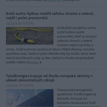
Kvůli suchu Vyškov rozšířil zálivku stromů a zeleně,
zvýšil i počet pracovníků
4.8.2026 00:15 (
ČTK
)
Kvůli přetrvávajícímu suchu
zvýšil Vyškov počet
pracovníků, kteří se starají o
zalévání stromů a zeleně.
Suchem nejvíc trpí břízy a
smrky. Kvůli nutnosti zavlažovat letos i tříleté dřeviny, vzrostla
spotřeba vody. Zatímco před několika lety by stačilo okolo šesti
metrů krychlových vody za den, teď je to zhruba dvojnásobek,
uvedlo město na
webu
.
TotalEnergies kupuje od Shellu evropské aktivity v
oblasti obnovitelných zdrojů
3.8.2026 19:17 (
ČTK
)
Francouzská energetická
společnost TotalEnergies se
dohodla, že koupí od
britského konkurenta Shell