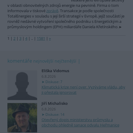
veškeré jeho evropské aktivity
v oblasti obnovitelných zdrojů energie na pevnině. Firma o tom
informovala v tiskové
zprávě
. Transakce je podle společnosti
TotalEnergies v souladu s její širší strategií v Evropě, jejíž součástí je
rovněž nedávné vytvoření společného podniku s Energetickým a
průmyslovým holdingem (EPH) miliardáře Daniela Křetínského.
1
|
2
|
3
|
4
|
..
|
1581
|
»
komentáře
nejnovější
nejčtenější
Eliška Vidomus
6.8.2026
Diskuse: 7
Klimatická krize není over. Vyzýváme vládu, aby
ji přestala ignorovat
Jiří Michalisko
6.8.2026
Diskuse: 14
Otevřený dopis ministerstvu průmyslu a
obchodu ohledně sanace odvalu Heřmanice