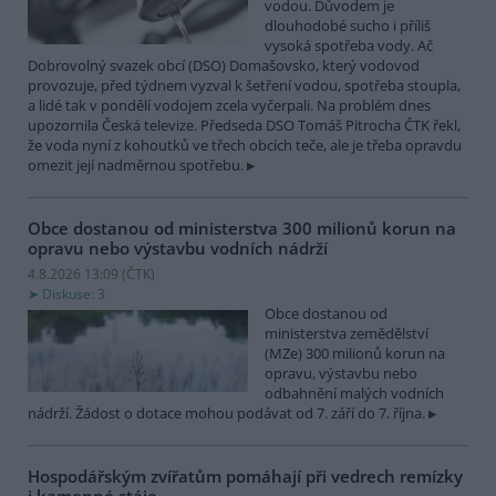
vodou. Důvodem je
dlouhodobé sucho i příliš
vysoká spotřeba vody. Ač
Dobrovolný svazek obcí (DSO) Domašovsko, který vodovod
provozuje, před týdnem vyzval k šetření vodou, spotřeba stoupla,
a lidé tak v pondělí vodojem zcela vyčerpali. Na problém dnes
upozornila Česká televize. Předseda DSO Tomáš Pitrocha ČTK řekl,
že voda nyní z kohoutků ve třech obcích teče, ale je třeba opravdu
omezit její nadměrnou spotřebu.
Obce dostanou od ministerstva 300 milionů korun na
opravu nebo výstavbu vodních nádrží
4.8.2026 13:09 (
ČTK
)
Diskuse: 3
Obce dostanou od
ministerstva zemědělství
(MZe) 300 milionů korun na
opravu, výstavbu nebo
odbahnění malých vodních
nádrží. Žádost o dotace mohou podávat od 7. září do 7. října.
Hospodářským zvířatům pomáhají při vedrech remízky