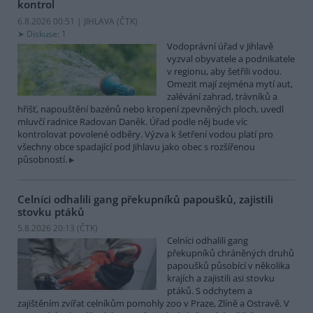
kontrol
6.8.2026 00:51 | JIHLAVA (
ČTK
)
Diskuse: 1
Vodoprávní úřad v Jihlavě
vyzval obyvatele a podnikatele
v regionu, aby šetřili vodou.
Omezit mají zejména mytí aut,
zalévání zahrad, trávníků a
hřišť, napouštění bazénů nebo kropení zpevněných ploch, uvedl
mluvčí radnice Radovan Daněk. Úřad podle něj bude víc
kontrolovat povolené odběry. Výzva k šetření vodou platí pro
všechny obce spadající pod Jihlavu jako obec s rozšířenou
působností.
Celníci odhalili gang překupníků papoušků, zajistili
stovku ptáků
5.8.2026 20:13 (
ČTK
)
Celníci odhalili gang
překupníků chráněných druhů
papoušků působící v několika
krajích a zajistili asi stovku
ptáků. S odchytem a
zajištěním zvířat celníkům pomohly zoo v Praze, Zlíně a Ostravě. V