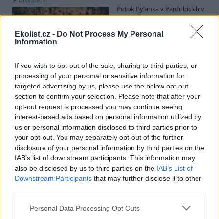
Diskuse: 1
Potok Bylanka v Pardubicích v
důsledku dlouhodobě nízkých
průtoků a suchého počasí
Ekolist.cz -
Do Not Process My Personal
vyschl. Městský obvod VI chce
Information
využít období bez vody k
vyčištění koryta, a obrátil se proto se žádostí na správce toku,
Povodí Labe. Organizace ale požadavek odmítla s tím, že údržbu
If you wish to opt-out of the sale, sharing to third parties, or
dělala už v červnu a další zásah v tuto chvíli neplánuje, zjistila ČTK.
processing of your personal or sensitive information for
targeted advertising by us, please use the below opt-out
section to confirm your selection. Please note that after your
Červený chce peníze ušetřené za rekultivaci rozdělit
opt-out request is processed you may continue seeing
obcím podle původní dohody
interest-based ads based on personal information utilized by
us or personal information disclosed to third parties prior to
5.8.2026 01:29 (
ČTK
)
Diskuse: 2
your opt-out. You may separately opt-out of the further
Ministr životního prostředí
disclosure of your personal information by third parties on the
Igor Červený (Motoristé) chce
IAB’s list of downstream participants. This information may
peníze, které Severní
also be disclosed by us to third parties on the
IAB’s List of
energetická ušetřila na
Downstream Participants
that may further disclose it to other
rekultivacích hnědouhelného
lomu ČSA na Mostecku, rozdělit obcím podle původní dohody.
third parties.
Uvedl to na síti
X
. Původně chtěla Severní energetická dát peníze
obcím prostřednictvím Státního fondu životního prostředí (SFŽP),
Personal Data Processing Opt Outs
v pondělí ale společnost uvedla, že hodlá sama rozhodnout o