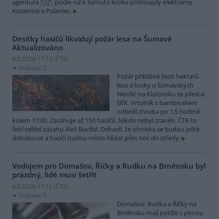
agentura
PAP
, podle níž k tomuto kroku přistoupily elektrárny
Kozienice a Polaniec.
Desítky hasičů likvidují požár lesa na Šumavě
Aktualizováno
4.8.2026 17:13 (
ČTK
)
Diskuse: 2
Požár přibližně šesti hektarů
lesa a louky u šumavských
Nezdic na Klatovsku se přestal
šířit. Vrtulník s bambivakem
odletěl zhruba po 1,5 hodině
kolem 17:00. Zasahuje až 150 hasičů. Nikdo nebyl zraněn. ČTK to
řekl velitel zásahu Aleš Bucifal. Odhadl, že ohniska se budou ještě
dohašovat a hasiči budou místo hlídat přes noc do středy.
Vodojem pro Domašov, Říčky a Rudku na Brněnsku byl
prázdný, lidé musí šetřit
4.8.2026 17:12 (
ČTK
)
Diskuse: 9
Domašov, Rudka a Říčky na
Brněnsku mají potíže s pitnou