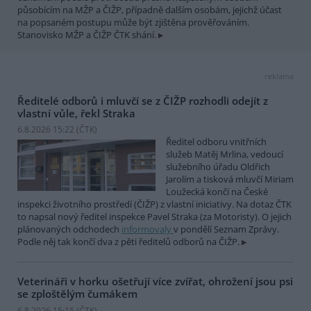
působícím na MŽP a ČIŽP, případně dalším osobám, jejichž účast
na popsaném postupu může být zjištěna prověřováním.
Stanovisko MŽP a ČIŽP ČTK shání.
reklama
Ředitelé odborů i mluvčí se z ČIŽP rozhodli odejít z
vlastní vůle, řekl Straka
6.8.2026 15:22 (
ČTK
)
Ředitel odboru vnitřních
služeb Matěj Mrlina, vedoucí
služebního úřadu Oldřich
Jarolím a tisková mluvčí Miriam
Loužecká končí na České
inspekci životního prostředí (ČIŽP) z vlastní iniciativy. Na dotaz ČTK
to napsal nový ředitel inspekce Pavel Straka (za Motoristy). O jejich
plánovaných odchodech
informovaly
v pondělí Seznam Zprávy.
Podle něj tak končí dva z pěti ředitelů odborů na ČIŽP.
Veterináři v horku ošetřují více zvířat, ohrožení jsou psi
se zploštělým čumákem
6.8.2026 15:15 (
ČTK
)