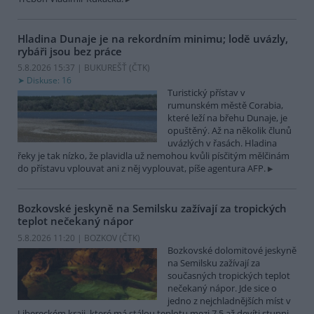
Hladina Dunaje je na rekordním minimu; lodě uvázly,
rybáři jsou bez práce
5.8.2026 15:37 | BUKUREŠŤ (
ČTK
)
Diskuse: 16
Turistický přístav v
rumunském městě Corabia,
které leží na břehu Dunaje, je
opuštěný. Až na několik člunů
uvázlých v řasách. Hladina
řeky je tak nízko, že plavidla už nemohou kvůli písčitým mělčinám
do přístavu vplouvat ani z něj vyplouvat, píše agentura AFP.
Bozkovské jeskyně na Semilsku zažívají za tropických
teplot nečekaný nápor
5.8.2026 11:20 | BOZKOV (
ČTK
)
Bozkovské dolomitové jeskyně
na Semilsku zažívají za
současných tropických teplot
nečekaný nápor. Jde sice o
jedno z nejchladnějších míst v
Libereckém kraji, které má stálou teplotu mezi 7,5 až devíti stupni