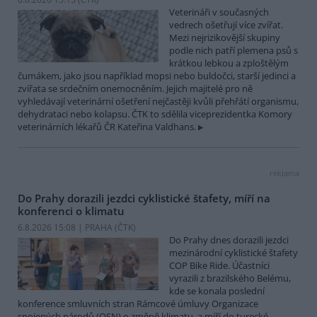
Veterináři v současných
vedrech ošetřují více zvířat.
Mezi nejrizikovější skupiny
podle nich patří plemena psů s
krátkou lebkou a zploštělým
čumákem, jako jsou například mopsi nebo buldočci, starší jedinci a
zvířata se srdečním onemocněním. Jejich majitelé pro ně
vyhledávají veterinární ošetření nejčastěji kvůli přehřátí organismu,
dehydrataci nebo kolapsu. ČTK to sdělila viceprezidentka Komory
veterinárních lékařů ČR Kateřina Valdhans.
reklama
Do Prahy dorazili jezdci cyklistické štafety, míří na
konferenci o klimatu
6.8.2026 15:08 | PRAHA (
ČTK
)
Do Prahy dnes dorazili jezdci
mezinárodní cyklistické štafety
COP Bike Ride. Účastníci
vyrazili z brazilského Belému,
kde se konala poslední
konference smluvních stran Rámcové úmluvy Organizace
spojených národů (OSN) o změně klimatu, a míří do turecké