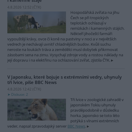
i kamenné stáje
4.8.2026 12:52 (
ČTK
)
Hospodářská zvířata na jihu
Čech se při tropických
teplotách ochlazují v
remízkách i kamenných stájích.
Někteří jihočeští farmáři
vypouštějí krávy, ovce či koně na pastviny v noci a v největších
vedrech je nechávají uvnitř chladnějších budov. Kvůli suchu
neroste na loukách tráva a zemědělci musí dobytek přikrmovat
zásobami sena na zimu. Vysychají zdroje vody a rostou náklady na
její dopravu i na elektřinu na ochlazování zvířat, zjistila ČTK.
V Japonsku, které bojuje s extrémními vedry, uhynuly
tři lvice, píše BBC News
4.8.2026 12:42 (
ČTK
)
Diskuse: 2
Tři lvice v zoologické zahradě v
japonském Tokiu uhynuly
pravděpodobně v důsledku
horka. Japonsko se toto léto
potýká s vlnami extrémních
veder, napsal zpravodajský server
BBC News
.