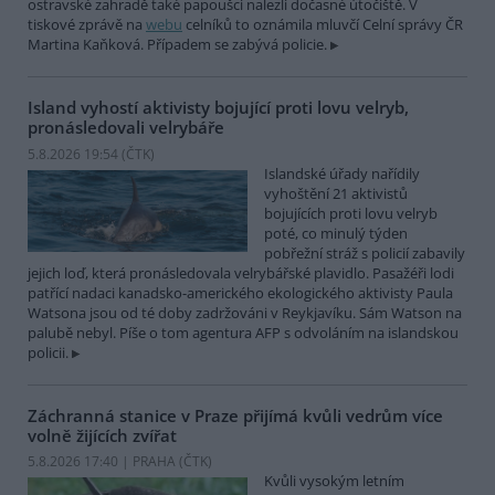
ostravské zahradě také papoušci nalezli dočasné útočiště. V
tiskové zprávě na
webu
celníků to oznámila mluvčí Celní správy ČR
Martina Kaňková. Případem se zabývá policie.
Island vyhostí aktivisty bojující proti lovu velryb,
pronásledovali velrybáře
5.8.2026 19:54 (
ČTK
)
Islandské úřady nařídily
vyhoštění 21 aktivistů
bojujících proti lovu velryb
poté, co minulý týden
pobřežní stráž s policií zabavily
jejich loď, která pronásledovala velrybářské plavidlo. Pasažéři lodi
patřící nadaci kanadsko-amerického ekologického aktivisty Paula
Watsona jsou od té doby zadržováni v Reykjavíku. Sám Watson na
palubě nebyl. Píše o tom agentura AFP s odvoláním na islandskou
policii.
Záchranná stanice v Praze přijímá kvůli vedrům více
volně žijících zvířat
5.8.2026 17:40 | PRAHA (
ČTK
)
Kvůli vysokým letním