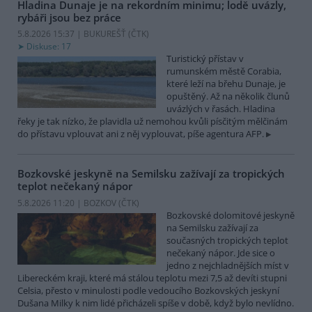
Hladina Dunaje je na rekordním minimu; lodě uvázly,
rybáři jsou bez práce
5.8.2026 15:37 | BUKUREŠŤ (
ČTK
)
Diskuse: 17
Turistický přístav v
rumunském městě Corabia,
které leží na břehu Dunaje, je
opuštěný. Až na několik člunů
uvázlých v řasách. Hladina
řeky je tak nízko, že plavidla už nemohou kvůli písčitým mělčinám
do přístavu vplouvat ani z něj vyplouvat, píše agentura AFP.
Bozkovské jeskyně na Semilsku zažívají za tropických
teplot nečekaný nápor
5.8.2026 11:20 | BOZKOV (
ČTK
)
Bozkovské dolomitové jeskyně
na Semilsku zažívají za
současných tropických teplot
nečekaný nápor. Jde sice o
jedno z nejchladnějších míst v
Libereckém kraji, které má stálou teplotu mezi 7,5 až devíti stupni
Celsia, přesto v minulosti podle vedoucího Bozkovských jeskyní
Dušana Milky k nim lidé přicházeli spíše v době, když bylo nevlídno.