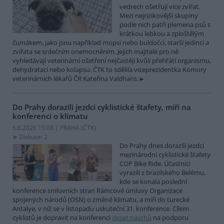
vedrech ošetřují více zvířat.
Mezi nejrizikovější skupiny
podle nich patří plemena psů s
krátkou lebkou a zploštělým
čumákem, jako jsou například mopsi nebo buldočci, starší jedinci a
zvířata se srdečním onemocněním. Jejich majitelé pro ně
vyhledávají veterinární ošetření nejčastěji kvůli přehřátí organismu,
dehydrataci nebo kolapsu. ČTK to sdělila viceprezidentka Komory
veterinárních lékařů ČR Kateřina Valdhans.
Do Prahy dorazili jezdci cyklistické štafety, míří na
konferenci o klimatu
6.8.2026 15:08 | PRAHA (
ČTK
)
Diskuse: 2
Do Prahy dnes dorazili jezdci
mezinárodní cyklistické štafety
COP Bike Ride. Účastníci
vyrazili z brazilského Belému,
kde se konala poslední
konference smluvních stran Rámcové úmluvy Organizace
spojených národů (OSN) o změně klimatu, a míří do turecké
Antalye, v níž se v listopadu uskuteční 31. konference. Cílem
cyklistů je dopravit na konferenci
deset návrhů
na podporu