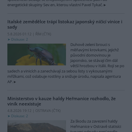
energetické skupiny Sev.en, kterou vlastní Pavel Tykač.
Italské zemědělce trápí listokaz japonský ničící vinice i
sady
5.8.2026 01:12 | ŘÍM (
ČTK
)
Diskuse: 2
Duhově zelení brouci s
měňavými krovkami, jejichž
původní domovinou je
Japonsko, se stávají čím dál
větší hrozbou v Itálii. Rojí se po
sadech a vinicích a zanechávají za sebou listy s vykousanými
mřížkami, což oslabuje rostliny a snižuje úrodu, napsala agentura
AP.
Ministerstvo v kauze haldy Heřmanice rozhodlo, že
viník neexistuje
4.8.2026 19:12 | OSTRAVA (
ČTK
)
Diskuse: 2
Za škodu za zavezení haldy
Heřmanice v Ostravě statisíci
tunami odpadu není podle