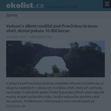
☰
/
zpravodajství
/
zprávy
Zprávy
Vedoucí s dětmi rozdělal pod Pravčickou bránou
oheň, dostal pokutu 10 000 korun
7.8.2026 14:20 | HŘENSKO (
ČTK
)
V jeskyni pod Pravčickou bránou nedaleko Hřenska na Děčínsku si
skupina nezletilých s vedoucím rozdělala oheň, který při odchodu
neuhasila. V národním parku České Švýcarsko přitom platí nejvyšší
možný stupeň požárního rizika. Strážci vedoucího dostihli a dali
mu pokutu 10 000 korun. Informoval o tom národní park na
facebooku.