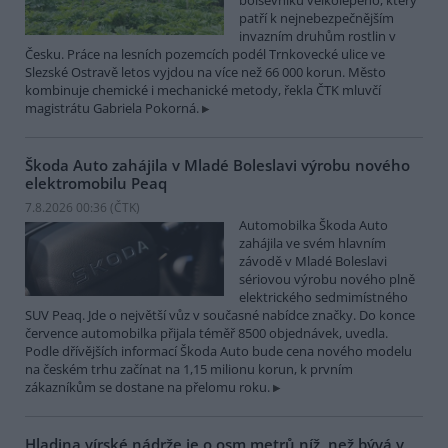
bolševníku velkolepého, který
patří k nejnebezpečnějším
invazním druhům rostlin v
Česku. Práce na lesních pozemcích podél Trnkovecké ulice ve
Slezské Ostravě letos vyjdou na více než 66 000 korun. Město
kombinuje chemické i mechanické metody, řekla ČTK mluvčí
magistrátu Gabriela Pokorná.
Škoda Auto zahájila v Mladé Boleslavi výrobu nového
elektromobilu Peaq
7.8.2026 00:36 (
ČTK
)
Automobilka Škoda Auto
zahájila ve svém hlavním
závodě v Mladé Boleslavi
sériovou výrobu nového plně
elektrického sedmimístného
SUV Peaq. Jde o největší vůz v současné nabídce značky. Do konce
července automobilka přijala téměř 8500 objednávek, uvedla.
Podle dřívějších informací Škoda Auto bude cena nového modelu
na českém trhu začínat na 1,15 milionu korun, k prvním
zákazníkům se dostane na přelomu roku.
Hladina vírské nádrže je o osm metrů níž, než bývá v