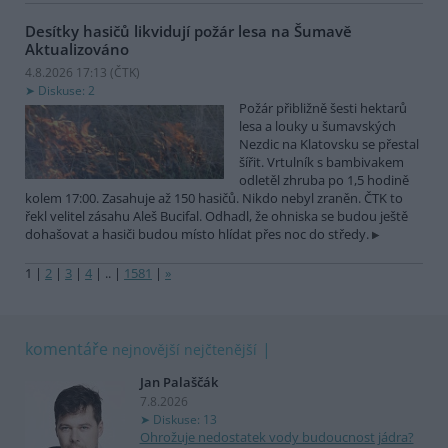
Desítky hasičů likvidují požár lesa na Šumavě
Aktualizováno
4.8.2026 17:13 (
ČTK
)
Diskuse: 2
Požár přibližně šesti hektarů
lesa a louky u šumavských
Nezdic na Klatovsku se přestal
šířit. Vrtulník s bambivakem
odletěl zhruba po 1,5 hodině
kolem 17:00. Zasahuje až 150 hasičů. Nikdo nebyl zraněn. ČTK to
řekl velitel zásahu Aleš Bucifal. Odhadl, že ohniska se budou ještě
dohašovat a hasiči budou místo hlídat přes noc do středy.
1
|
2
|
3
|
4
|
..
|
1581
|
»
komentáře
nejnovější
nejčtenější
Jan Palaščák
7.8.2026
Diskuse: 13
Ohrožuje nedostatek vody budoucnost jádra?