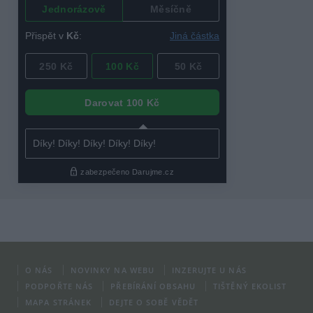
O NÁS
NOVINKY NA WEBU
INZERUJTE U NÁS
PODPOŘTE NÁS
PŘEBÍRÁNÍ OBSAHU
TIŠTĚNÝ EKOLIST
MAPA STRÁNEK
DEJTE O SOBĚ VĚDĚT