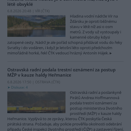
létě obvyklé
6.8.2026 20:48 | VÍR (
ČTK
)
Hladina vodní nádrže Vír na
Žďársku je oproti běžnému
stavu v létě níž asi o osm
metrů. Z vody už vystoupaly i
kamenné obruby kdysi
zatopené cesty. Nádrž je ale pořád schopná přidávat vodu do řeky
Svratky i do vodáren, i když je letošní léto oproti předchozím
mimořádně horké, řekl ČTK vedoucí hrázný Antonín Hájek.
Ostravská radní podala trestní oznámení za postup
MŽP v kauze haldy Heřmanice
6.8.2026 17:50 | OSTRAVA (
ČTK
)
Diskuse: 4
Ostravská radní a poslankyně
Pirátů Andrea Hoffmannová
podala trestní oznámení za
postup ministerstva životního
prostředí (MŽP) v kauze haldy
Heřmanice. Vyplývá to ze zprávy, kterou ČTK poskytla Česká
pirátská strana. Požaduje, aby policie prověřila okolnosti odebrání
případu České inspekci životního prostředí (ČIŽP) a zastavení řízení.