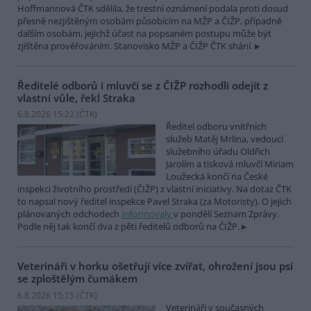
Hoffmannová ČTK sdělila, že trestní oznámení podala proti dosud
přesně nezjištěným osobám působícím na MŽP a ČIŽP, případně
dalším osobám, jejichž účast na popsaném postupu může být
zjištěna prověřováním. Stanovisko MŽP a ČIŽP ČTK shání.
Ředitelé odborů i mluvčí se z ČIŽP rozhodli odejít z
vlastní vůle, řekl Straka
6.8.2026 15:22 (
ČTK
)
Ředitel odboru vnitřních
služeb Matěj Mrlina, vedoucí
služebního úřadu Oldřich
Jarolím a tisková mluvčí Miriam
Loužecká končí na České
inspekci životního prostředí (ČIŽP) z vlastní iniciativy. Na dotaz ČTK
to napsal nový ředitel inspekce Pavel Straka (za Motoristy). O jejich
plánovaných odchodech
informovaly
v pondělí Seznam Zprávy.
Podle něj tak končí dva z pěti ředitelů odborů na ČIŽP.
Veterináři v horku ošetřují více zvířat, ohrožení jsou psi
se zploštělým čumákem
6.8.2026 15:15 (
ČTK
)
Veterináři v současných