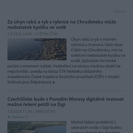
reklama
Za úhyn raků a ryb v rybníce na Chrudimsku může
nedostatek kyslíku ve vodě
7.8.2026 14:05 | CTĚTÍN (
ČTK
)
Úhyn raků a ryb v Horním
rybníce u Vranova, části obce
Ctětín na Chrudimsku, má na
svědomí nedostatek kyslíku ve
vodě. Způsobilo ho horké
počasí s minimem srážek. Podezření na otravu modrou skalicí se
nepotvrdilo, uvedla na dotaz ČTK ředitelka oblastního
inspektorátu České inspekce životního prostředí (ČIŽP) v Hradci
Králové Jana Štěpánková.
CzechGlobe bude s Povodím Moravy digitálně testovat
možná řešení potíží na Dyji
7.8.2026 11:34 | BRNO (
ČTK
)
Diskuse: 2
Možná řešení problémů s
ubýváním vody v Dyji budou
pomocí digitálního dvojčete