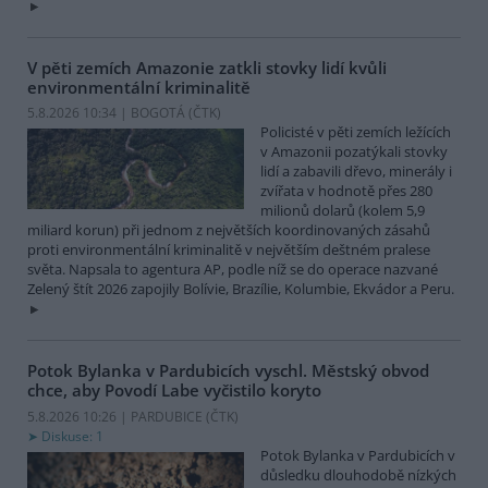
V pěti zemích Amazonie zatkli stovky lidí kvůli
environmentální kriminalitě
5.8.2026 10:34 | BOGOTÁ (
ČTK
)
Policisté v pěti zemích ležících
v Amazonii pozatýkali stovky
lidí a zabavili dřevo, minerály i
zvířata v hodnotě přes 280
milionů dolarů (kolem 5,9
miliard korun) při jednom z největších koordinovaných zásahů
proti environmentální kriminalitě v největším deštném pralese
světa. Napsala to agentura AP, podle níž se do operace nazvané
Zelený štít 2026 zapojily Bolívie, Brazílie, Kolumbie, Ekvádor a Peru.
Potok Bylanka v Pardubicích vyschl. Městský obvod
chce, aby Povodí Labe vyčistilo koryto
5.8.2026 10:26 | PARDUBICE (
ČTK
)
Diskuse: 1
Potok Bylanka v Pardubicích v
důsledku dlouhodobě nízkých