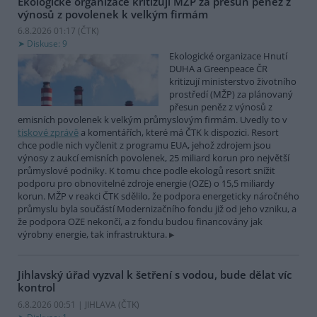
Ekologické organizace kritizují MŽP za přesun peněz z
výnosů z povolenek k velkým firmám
6.8.2026 01:17 (
ČTK
)
Diskuse: 9
Ekologické organizace Hnutí
DUHA a Greenpeace ČR
kritizují ministerstvo životního
prostředí (MŽP) za plánovaný
přesun peněz z výnosů z
emisních povolenek k velkým průmyslovým firmám. Uvedly to v
tiskové zprávě
a komentářích, které má ČTK k dispozici. Resort
chce podle nich vyčlenit z programu EUA, jehož zdrojem jsou
výnosy z aukcí emisních povolenek, 25 miliard korun pro největší
průmyslové podniky. K tomu chce podle ekologů resort snížit
podporu pro obnovitelné zdroje energie (OZE) o 15,5 miliardy
korun. MŽP v reakci ČTK sdělilo, že podpora energeticky náročného
průmyslu byla součástí Modernizačního fondu již od jeho vzniku, a
že podpora OZE nekončí, a z fondu budou financovány jak
výrobny energie, tak infrastruktura.
Jihlavský úřad vyzval k šetření s vodou, bude dělat víc
kontrol
6.8.2026 00:51 | JIHLAVA (
ČTK
)