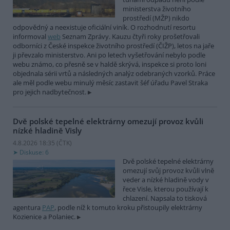
ministerstva životního
prostředí (MŽP) nikdo
odpovědný a neexistuje oficiální viník. O rozhodnutí resortu
informoval
web
Seznam Zprávy. Kauzu čtyři roky prošetřovali
odborníci z České inspekce životního prostředí (ČIŽP), letos na jaře
ji převzalo ministerstvo. Ani po letech vyšetřování nebylo podle
webu známo, co přesně se v haldě skrývá, inspekce si proto loni
objednala sérii vrtů a následných analýz odebraných vzorků. Práce
ale měl podle webu minulý měsíc zastavit šéf úřadu Pavel Straka
pro jejich nadbytečnost.
Dvě polské tepelné elektrárny omezují provoz kvůli
nízké hladině Visly
4.8.2026 18:35 (
ČTK
)
Diskuse: 6
Dvě polské tepelné elektrárny
omezují svůj provoz kvůli vlně
veder a nízké hladině vody v
řece Visle, kterou používají k
chlazení. Napsala to tisková
agentura
PAP
, podle níž k tomuto kroku přistoupily elektrárny
Kozienice a Polaniec.