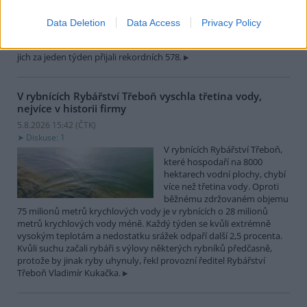
zvířat, nejčastěji
dehydratovaná a vysílená mláďata ptáků nebo veverek. ČTK to
Data Deletion
Data Access
Privacy Policy
sdělila mluvčí stanice Petra Fišerová. Během současné vlny veder
stanice denně ošetří desítky živočichů, při první letošní vlně horka
jich za jeden týden přijali rekordních 578.
V rybnících Rybářství Třeboň vyschla třetina vody,
nejvíce v historii firmy
5.8.2026 15:42 (
ČTK
)
Diskuse: 1
V rybnících Rybářství Třeboň,
které hospodaří na 8000
hektarech vodní plochy, chybí
více než třetina vody. Oproti
běžnému zdržovaném objemu
75 milionů metrů krychlových vody je v rybnících o 28 milionů
metrů krychlových vody méně. Každý týden se kvůli extrémně
vysokým teplotám a nedostatku srážek odpaří další 2,5 procenta.
Kvůli suchu začali rybáři s výlovy některých rybníků předčasně,
protože by jinak ryby uhynuly, řekl provozní ředitel Rybářství
Třeboň Vladimír Kukačka.