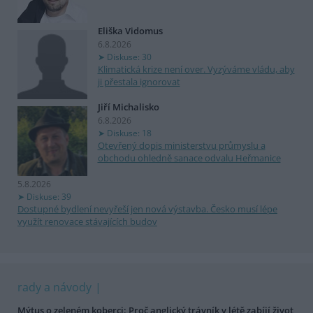
Eliška Vidomus
6.8.2026
Diskuse: 30
Klimatická krize není over. Vyzýváme vládu, aby
ji přestala ignorovat
Jiří Michalisko
6.8.2026
Diskuse: 18
Otevřený dopis ministerstvu průmyslu a
obchodu ohledně sanace odvalu Heřmanice
5.8.2026
Diskuse: 39
Dostupné bydlení nevyřeší jen nová výstavba. Česko musí lépe
využít renovace stávajících budov
rady a návody
Mýtus o zeleném koberci: Proč anglický trávník v létě zabíjí život