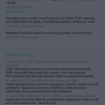
v půdě
4.8.2026 | Jan Skala
Diskuse: 34
Dopady horka a sucha na přírodu jsou kritické. ČSOP ukazuje,
jak může žíznivé krajině a živočichům pomoci veřejnost i obce
29.7.2026 | Zuzana Kučerová
Myslete v horkých dnech na volně žijící ptáky a další zvířata
28.7.2026 | Karel Makoň
tiskové zprávy
7. srpna 2026 |
OIŽP- Občanská iniciativa pro ochranu životního
prostředí
OIŽP- Občanská iniciativa pro ochranu životního prostředí :
OIŽP: Evropské řeky vysychají a voda v nich se otepluje:
Klimatická krize odhaluje zásadní slabinu jaderné energetiky
7. srpna 2026 |
Česká společnost pro ochranu netopýrů
Česká společnost pro ochranu netopýrů: „Pomoc, máme v domě
netopýry!“ Bezplatná poradna ČESON je v létě zavalena
telefonáty. Sama potřebuje finanční podporu.
6. srpna 2026 |
Regionální muzeum Mělník, příspěvková organizace
Regionální muzeum Mělník, příspěvková organizace: Výstava 50
let CHKO Kokořínsko - Máchův kraj