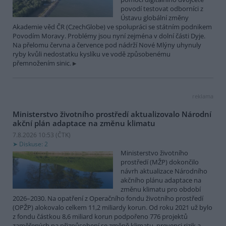
povodí testovat odborníci z
Ústavu globální změny
Akademie věd ČR (CzechGlobe) ve spolupráci se státním podnikem
Povodím Moravy. Problémy jsou nyní zejména v dolní části Dyje.
Na přelomu června a července pod nádrží Nové Mlýny uhynuly
ryby kvůli nedostatku kyslíku ve vodě způsobenému
přemnožením sinic.
reklama
Ministerstvo životního prostředí aktualizovalo Národní
akční plán adaptace na změnu klimatu
7.8.2026 10:53 (
ČTK
)
Diskuse: 2
Ministerstvo životního
prostředí (MŽP) dokončilo
návrh aktualizace Národního
akčního plánu adaptace na
změnu klimatu pro období
2026–2030. Na opatření z Operačního fondu životního prostředí
(OPŽP) alokovalo celkem 11,2 miliardy korun. Od roku 2021 už bylo
z fondu částkou 8,6 miliard korun podpořeno 776 projektů
zaměřených na přizpůsobení se změně klimatu, prevenci rizik a