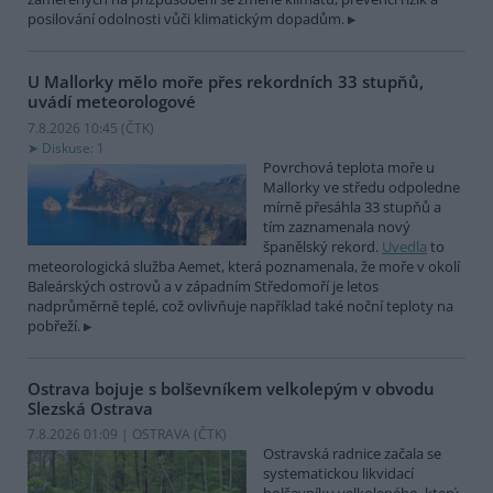
posilování odolnosti vůči klimatickým dopadům.
U Mallorky mělo moře přes rekordních 33 stupňů,
uvádí meteorologové
7.8.2026 10:45 (
ČTK
)
Diskuse: 1
Povrchová teplota moře u
Mallorky ve středu odpoledne
mírně přesáhla 33 stupňů a
tím zaznamenala nový
španělský rekord.
Uvedla
to
meteorologická služba Aemet, která poznamenala, že moře v okolí
Baleárských ostrovů a v západním Středomoří je letos
nadprůměrně teplé, což ovlivňuje například také noční teploty na
pobřeží.
Ostrava bojuje s bolševníkem velkolepým v obvodu
Slezská Ostrava
7.8.2026 01:09 | OSTRAVA (
ČTK
)
Ostravská radnice začala se
systematickou likvidací