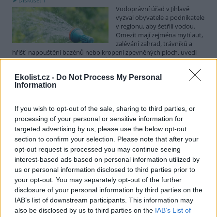
Diskuse: 1
Vodoprávní úřad v Jihlavě
vyzval obyvatele a podnikatele
v regionu, aby šetřili vodou.
Omezit mají zejména mytí aut,
zalévání zahrad, trávníků a
hřišť, napouštění bazénů nebo kropení zpevněných ploch, uvedl
mluvčí radnice Radovan Daněk. Úřad podle něj bude víc
kontrolovat povolené odběry. Výzva k šetření vodou platí pro
Ekolist.cz -
Do Not Process My Personal
všechny obce spadající pod Jihlavu jako obec s rozšířenou
Information
působností.
If you wish to opt-out of the sale, sharing to third parties, or
Celníci odhalili gang překupníků papoušků, zajistili
processing of your personal or sensitive information for
stovku ptáků
targeted advertising by us, please use the below opt-out
5.8.2026 20:13 (
ČTK
)
section to confirm your selection. Please note that after your
Celníci odhalili gang
opt-out request is processed you may continue seeing
překupníků chráněných druhů
interest-based ads based on personal information utilized by
papoušků působící v několika
krajích a zajistili asi stovku
us or personal information disclosed to third parties prior to
ptáků. S odchytem a
your opt-out. You may separately opt-out of the further
zajištěním zvířat celníkům pomohly zoo v Praze, Zlíně a Ostravě. V
disclosure of your personal information by third parties on the
ostravské zahradě také papoušci nalezli dočasné útočiště. V
IAB’s list of downstream participants. This information may
tiskové zprávě na
webu
celníků to oznámila mluvčí Celní správy ČR
also be disclosed by us to third parties on the
IAB’s List of
Martina Kaňková. Případem se zabývá policie.