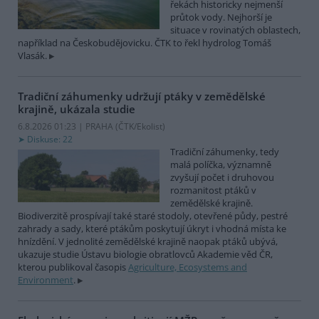
řekách historicky nejmenší
průtok vody. Nejhorší je
situace v rovinatých oblastech,
například na Českobudějovicku. ČTK to řekl hydrolog Tomáš
Vlasák.
Tradiční záhumenky udržují ptáky v zemědělské
krajině, ukázala studie
6.8.2026 01:23 | PRAHA (
ČTK/Ekolist
)
Diskuse: 22
Tradiční záhumenky, tedy
malá políčka, významně
zvyšují počet i druhovou
rozmanitost ptáků v
zemědělské krajině.
Biodiverzitě prospívají také staré stodoly, otevřené půdy, pestré
zahrady a sady, které ptákům poskytují úkryt i vhodná místa ke
hnízdění. V jednolité zemědělské krajině naopak ptáků ubývá,
ukazuje studie Ústavu biologie obratlovců Akademie věd ČR,
kterou publikoval časopis
Agriculture, Ecosystems and
Environment
.