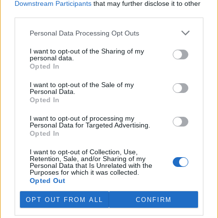
Downstream Participants
that may further disclose it to other
third parties.
Island vyhostí aktivisty bojující proti lovu velryb,
pronásledovali velrybáře
Personal Data Processing Opt Outs
5.8.2026 19:54 (
ČTK
)
I want to opt-out of the Sharing of my
Islandské úřady nařídily
personal data.
vyhoštění 21 aktivistů
Opted In
bojujících proti lovu velryb
poté, co minulý týden
I want to opt-out of the Sale of my
pobřežní stráž s policií zabavily
Personal Data.
jejich loď, která pronásledovala velrybářské plavidlo. Pasažéři lodi
Opted In
patřící nadaci kanadsko-amerického ekologického aktivisty Paula
Watsona jsou od té doby zadržováni v Reykjavíku. Sám Watson na
I want to opt-out of processing my
palubě nebyl. Píše o tom agentura AFP s odvoláním na islandskou
Personal Data for Targeted Advertising.
policii.
Opted In
I want to opt-out of Collection, Use,
Záchranná stanice v Praze přijímá kvůli vedrům více
Retention, Sale, and/or Sharing of my
Personal Data that Is Unrelated with the
volně žijících zvířat
Purposes for which it was collected.
5.8.2026 17:40 | PRAHA (
ČTK
)
Opted Out
Kvůli vysokým letním
teplotám pracovníci pražské
OPT OUT FROM ALL
CONFIRM
záchranné stanice pro volně
žijící živočichy přijímají více