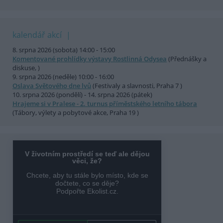
kalendář akcí
8. srpna 2026 (sobota) 14:00 - 15:00
Komentované prohlídky výstavy Rostlinná Odysea
(Přednášky a
diskuse, )
9. srpna 2026 (neděle) 10:00 - 16:00
Oslava Světového dne lvů
(Festivaly a slavnosti, Praha 7 )
10. srpna 2026 (pondělí) - 14. srpna 2026 (pátek)
Hrajeme si v Pralese - 2. turnus příměstského letního tábora
(Tábory, výlety a pobytové akce, Praha 19 )