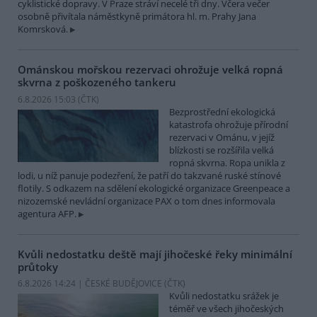
cyklistické dopravy. V Praze stráví necelé tři dny. Včera večer
osobně přivítala náměstkyně primátora hl. m. Prahy Jana
Komrsková.
Ománskou mořskou rezervaci ohrožuje velká ropná
skvrna z poškozeného tankeru
6.8.2026 15:03 (
ČTK
)
Bezprostřední ekologická
katastrofa ohrožuje přírodní
rezervaci v Ománu, v jejíž
blízkosti se rozšířila velká
ropná skvrna. Ropa unikla z
lodi, u níž panuje podezření, že patří do takzvané ruské stínové
flotily. S odkazem na sdělení ekologické organizace Greenpeace a
nizozemské nevládní organizace PAX o tom dnes informovala
agentura AFP.
Kvůli nedostatku deště mají jihočeské řeky minimální
průtoky
6.8.2026 14:24 | ČESKÉ BUDĚJOVICE (
ČTK
)
Kvůli nedostatku srážek je
téměř ve všech jihočeských