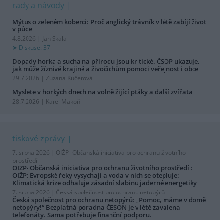
rady a návody
Mýtus o zeleném koberci: Proč anglický trávník v létě zabíjí život
v půdě
4.8.2026 | Jan Skala
Diskuse: 37
Dopady horka a sucha na přírodu jsou kritické. ČSOP ukazuje,
jak může žíznivé krajině a živočichům pomoci veřejnost i obce
29.7.2026 | Zuzana Kučerová
Myslete v horkých dnech na volně žijící ptáky a další zvířata
28.7.2026 | Karel Makoň
tiskové zprávy
7. srpna 2026 |
OIŽP- Občanská iniciativa pro ochranu životního
prostředí
OIŽP- Občanská iniciativa pro ochranu životního prostředí :
OIŽP: Evropské řeky vysychají a voda v nich se otepluje:
Klimatická krize odhaluje zásadní slabinu jaderné energetiky
7. srpna 2026 |
Česká společnost pro ochranu netopýrů
Česká společnost pro ochranu netopýrů: „Pomoc, máme v domě
netopýry!“ Bezplatná poradna ČESON je v létě zavalena
telefonáty. Sama potřebuje finanční podporu.