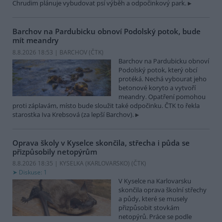
Chrudim plánuje vybudovat psí výběh a odpočinkový park.
Barchov na Pardubicku obnoví Podolský potok, bude
mít meandry
8.8.2026 18:53 | BARCHOV (
ČTK
)
Barchov na Pardubicku obnoví
Podolský potok, který obcí
protéká. Nechá vybourat jeho
betonové koryto a vytvoří
meandry. Opatření pomohou
proti záplavám, místo bude sloužit také odpočinku. ČTK to řekla
starostka Iva Krebsová (za lepší Barchov).
Oprava školy v Kyselce skončila, střecha i půda se
přizpůsobily netopýrům
8.8.2026 18:35 | KYSELKA (KARLOVARSKO) (
ČTK
)
Diskuse: 1
V Kyselce na Karlovarsku
skončila oprava školní střechy
a půdy, které se musely
přizpůsobit stovkám
netopýrů. Práce se podle