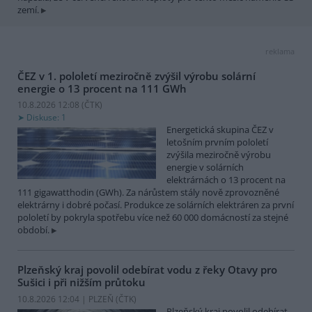
zemí.
reklama
ČEZ v 1. pololetí meziročně zvýšil výrobu solární
energie o 13 procent na 111 GWh
10.8.2026 12:08 (
ČTK
)
Diskuse: 1
Energetická skupina ČEZ v
letošním prvním pololetí
zvýšila meziročně výrobu
energie v solárních
elektrárnách o 13 procent na
111 gigawatthodin (GWh). Za nárůstem stály nově zprovozněné
elektrárny i dobré počasí. Produkce ze solárních elektráren za první
pololetí by pokryla spotřebu více než 60 000 domácností za stejné
období.
Plzeňský kraj povolil odebírat vodu z řeky Otavy pro
Sušici i při nižším průtoku
10.8.2026 12:04 | PLZEŇ (
ČTK
)
Plzeňský kraj povolil odebírat