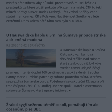
místě s předstihem, aby působili preventivně, museli řešit 23
přestupků, za které uložili pokutu příkazem na místě. ČTK to řekl
mluvčí Správy KRNAP Radek Drahný. Přes vrchol Sněžky vede
státní hranice mezi ČR a Polskem. Návštěvnost Sněžky je v létě
extrémní. Dnes kolem páté ráno tam bylo 500 lidí.
U Hauswaldské kaple u Srní na Šumavě přibude stříška
a skleněná madona
9.8.2026 16:42 | SRNÍ (
ČTK
)
U Hauswaldské kaple u Srní na
Klatovsku vzniká nová
dřevěná stříška nad ruinami
staré stavby, do níž byl kdysi
sveden tamní údajně léčivý
pramen. Interiér doplní 160 centimetrů vysoká skleněná socha
Panny Marie Lurdské, patronky tohoto poutního místa, kterému
se přezdívá šumavské Lurdy. Požehnání se uskuteční 15. srpna při
tradiční pouti, řekl ČTK Ondřej Uher ze spolku Karel Klostermann -
spisovatel Šumavy, který úpravy inicioval.
Žraloci tygří sežerou téměř cokoli, pomáhají tím ale
oceánům, píše BBC