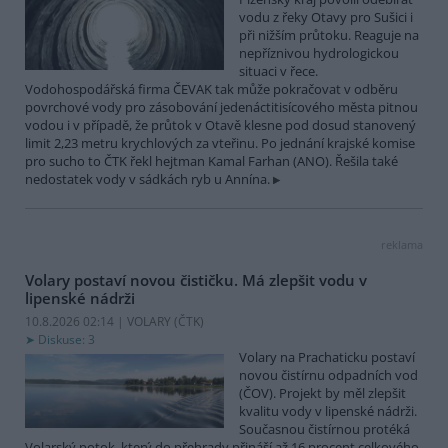
vodu z řeky Otavy pro Sušici i
při nižším průtoku. Reaguje na
nepříznivou hydrologickou
situaci v řece.
Vodohospodářská firma ČEVAK tak může pokračovat v odběru
povrchové vody pro zásobování jedenáctitisícového města pitnou
vodou i v případě, že průtok v Otavě klesne pod dosud stanovený
limit 2,23 metru krychlových za vteřinu. Po jednání krajské komise
pro sucho to ČTK řekl hejtman Kamal Farhan (ANO). Řešila také
nedostatek vody v sádkách ryb u Annína.
reklama
Volary postaví novou čističku. Má zlepšit vodu v
lipenské nádrži
10.8.2026 02:14 | VOLARY (
ČTK
)
Diskuse: 3
Volary na Prachaticku postaví
novou čistírnu odpadních vod
(ČOV). Projekt by měl zlepšit
kvalitu vody v lipenské nádrži.
Současnou čistírnou protéká
Volarský potok, který do přehrady přináší až 16 procent celkového