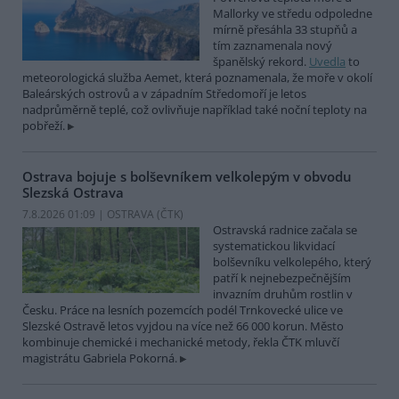
Mallorky ve středu odpoledne
mírně přesáhla 33 stupňů a
tím zaznamenala nový
španělský rekord.
Uvedla
to
meteorologická služba Aemet, která poznamenala, že moře v okolí
Baleárských ostrovů a v západním Středomoří je letos
nadprůměrně teplé, což ovlivňuje například také noční teploty na
pobřeží.
Ostrava bojuje s bolševníkem velkolepým v obvodu
Slezská Ostrava
7.8.2026 01:09 | OSTRAVA (
ČTK
)
Ostravská radnice začala se
systematickou likvidací
bolševníku velkolepého, který
patří k nejnebezpečnějším
invazním druhům rostlin v
Česku. Práce na lesních pozemcích podél Trnkovecké ulice ve
Slezské Ostravě letos vyjdou na více než 66 000 korun. Město
kombinuje chemické i mechanické metody, řekla ČTK mluvčí
magistrátu Gabriela Pokorná.