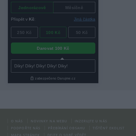
O NÁS
NOVINKY NA WEBU
INZERUJTE U NÁS
PODPOŘTE NÁS
PŘEBÍRÁNÍ OBSAHU
TIŠTĚNÝ EKOLIST
MAPA STRÁNEK
DEJTE O SOBĚ VĚDĚT