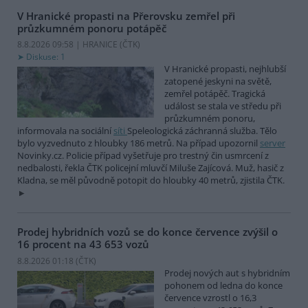
V Hranické propasti na Přerovsku zemřel při
průzkumném ponoru potápěč
8.8.2026 09:58 | HRANICE (
ČTK
)
Diskuse: 1
V Hranické propasti, nejhlubší
zatopené jeskyni na světě,
zemřel potápěč. Tragická
událost se stala ve středu při
průzkumném ponoru,
informovala na sociální
síti
Speleologická záchranná služba. Tělo
bylo vyzvednuto z hloubky 186 metrů. Na případ upozornil
server
Novinky.cz. Policie případ vyšetřuje pro trestný čin usmrcení z
nedbalosti, řekla ČTK policejní mluvčí Miluše Zajícová. Muž, hasič z
Kladna, se měl původně potopit do hloubky 40 metrů, zjistila ČTK.
Prodej hybridních vozů se do konce července zvýšil o
16 procent na 43 653 vozů
8.8.2026 01:18 (
ČTK
)
Prodej nových aut s hybridním
pohonem od ledna do konce
července vzrostl o 16,3