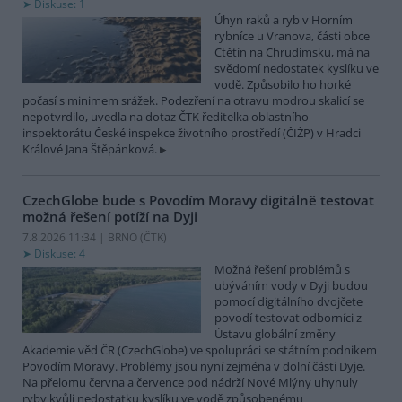
Diskuse: 1
Úhyn raků a ryb v Horním
rybníce u Vranova, části obce
Ctětín na Chrudimsku, má na
svědomí nedostatek kyslíku ve
vodě. Způsobilo ho horké
počasí s minimem srážek. Podezření na otravu modrou skalicí se
nepotvrdilo, uvedla na dotaz ČTK ředitelka oblastního
inspektorátu České inspekce životního prostředí (ČIŽP) v Hradci
Králové Jana Štěpánková.
CzechGlobe bude s Povodím Moravy digitálně testovat
možná řešení potíží na Dyji
7.8.2026 11:34 | BRNO (
ČTK
)
Diskuse: 4
Možná řešení problémů s
ubýváním vody v Dyji budou
pomocí digitálního dvojčete
povodí testovat odborníci z
Ústavu globální změny
Akademie věd ČR (CzechGlobe) ve spolupráci se státním podnikem
Povodím Moravy. Problémy jsou nyní zejména v dolní části Dyje.
Na přelomu června a července pod nádrží Nové Mlýny uhynuly
ryby kvůli nedostatku kyslíku ve vodě způsobenému