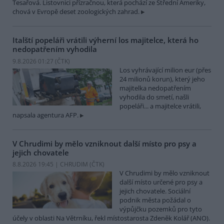
Tesařová. Listovnici přízračnou, která pochází ze Střední Ameriky,
chová v Evropě deset zoologických zahrad.
Italští popeláři vrátili výherní los majitelce, která ho
nedopatřením vyhodila
9.8.2026 01:27 (
ČTK
)
Los vyhrávající milion eur (přes
24 milionů korun), který jeho
majitelka nedopatřením
vyhodila do smetí, našli
popeláři... a majitelce vrátili,
napsala agentura AFP.
V Chrudimi by mělo vzniknout další místo pro psy a
jejich chovatele
8.8.2026 19:45 | CHRUDIM (
ČTK
)
V Chrudimi by mělo vzniknout
další místo určené pro psy a
jejich chovatele. Sociální
podnik města požádal o
výpůjčku pozemků pro tyto
účely v oblasti Na Větrníku, řekl místostarosta Zdeněk Kolář (ANO).