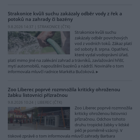
Strakonice kvůli suchu zakázaly odběr vody z řek a
potoků na zahrady či bazény
9.8.2026 14:37 | STRAKONICE (
ČTK
)
Strakonice kvůli suchu
zakázaly odběr povrchových
vod z vodních toků. Zákaz platí
od soboty 8. srpna. Opatření,
které vydal vodoprávní úřad,
platí mimo jiné na zalévání zahrad a trávníků, zavlažování hřišť,
mytí automobilů, napouštění bazénů a nádrží. Novináře o tom
informovala mluvčí radnice Markéta Bučoková.
Zoo Liberec poprvé rozmnožila kriticky ohroženou
žabku listovnici přízračnou
9.8.2026 10:24 | LIBEREC (
ČTK
)
Zoo Liberec poprvé rozmnožila
kriticky ohroženou listovnici
přízračnou. Odchov tohoto
druhu tropické žabky v lidské
péči je poměrně vzácný. V
tiskové zprávě o tom informovala mluvčí zahrady Barbara