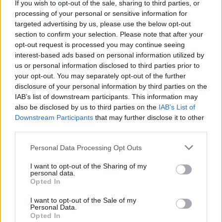
If you wish to opt-out of the sale, sharing to third parties, or
Oblaka kouře a popela, které
vychrlila sicilská sopka Etna,
processing of your personal or sensitive information for
jedna z nejaktivnějších sopek
targeted advertising by us, please use the below opt-out
světa, přiměly dnes letiště v
section to confirm your selection. Please note that after your
Katánii pozastavit přílety
opt-out request is processed you may continue seeing
letadel, uvedla agentura AFP.
interest-based ads based on personal information utilized by
us or personal information disclosed to third parties prior to
your opt-out. You may separately opt-out of the further
V brazilském regionálním parlamentu měli nezvanou
návštěvu - skupinu kapybar
disclosure of your personal information by third parties on the
IAB’s list of downstream participants. This information may
8.8.2026 11:40 (
ČTK
)
Diskuse: 1
also be disclosed by us to third parties on the
IAB’s List of
V brazilském státě Mato
Downstream Participants
that may further disclose it to other
Grosso museli minulý týden v
third parties.
regionálním parlamentu
přerušit jednání poté, co
Personal Data Processing Opt Outs
budovy vniklo několik
kapybar. Skupina největších hlodavců světa do budovy
vstoupila
I want to opt-out of the Sharing of my
hlavním vchodem, informovala agentura AP.
personal data.
Opted In
Znojmo uvažuje o holubníku i krmivu s látkou
I want to opt-out of the Sale of my
omezující rozmnožování holubů
Personal Data.
Opted In
8.8.2026 11:31 | ZNOJMO (
ČTK
)