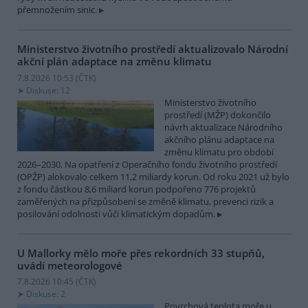
přemnožením sinic.
Ministerstvo životního prostředí aktualizovalo Národní
akční plán adaptace na změnu klimatu
7.8.2026 10:53 (
ČTK
)
Diskuse: 12
Ministerstvo životního
prostředí (MŽP) dokončilo
návrh aktualizace Národního
akčního plánu adaptace na
změnu klimatu pro období
2026–2030. Na opatření z Operačního fondu životního prostředí
(OPŽP) alokovalo celkem 11,2 miliardy korun. Od roku 2021 už bylo
z fondu částkou 8,6 miliard korun podpořeno 776 projektů
zaměřených na přizpůsobení se změně klimatu, prevenci rizik a
posilování odolnosti vůči klimatickým dopadům.
U Mallorky mělo moře přes rekordních 33 stupňů,
uvádí meteorologové
7.8.2026 10:45 (
ČTK
)
Diskuse: 2
Povrchová teplota moře u