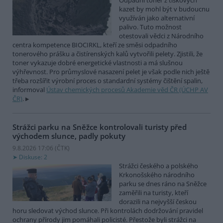
Odpadní toner z tiskových
kazet by mohl být v budoucnu
využíván jako alternativní
palivo. Tuto možnost
otestovali vědci z Národního
centra kompetence BIOCIRKL, kteří ze směsi odpadního
tonerového prášku a čistírenských kalů vytvořili pelety. Zjistili, že
toner vykazuje dobré energetické vlastnosti a má slušnou
výhřevnost. Pro průmyslové nasazení pelet je však podle nich ještě
třeba rozšířit výrobní proces o standardní systémy čištění spalin,
informoval
Ústav chemických procesů Akademie věd ČR (ÚCHP AV
ČR)
.
Strážci parku na Sněžce kontrolovali turisty před
východem slunce, padly pokuty
9.8.2026 17:06 (
ČTK
)
Diskuse: 2
Strážci českého a polského
Krkonošského národního
parku se dnes ráno na Sněžce
zaměřili na turisty, kteří
dorazili na nejvyšší českou
horu sledovat východ slunce. Při kontrolách dodržování pravidel
ochrany přírody jim pomáhali policisté. Přestože byli strážci na