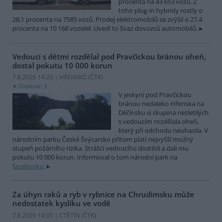
procenta na 43 653 vozů. Z
toho plug-in hybridy rostly o
28,1 procenta na 7585 vozů. Prodej elektromobilů se zvýšil o 27,4
procenta na 10 168 vozidel. Uvedl to Svaz dovozců automobilů.
Vedoucí s dětmi rozdělal pod Pravčickou bránou oheň,
dostal pokutu 10 000 korun
7.8.2026 14:20 | HŘENSKO (
ČTK
)
Diskuse: 3
V jeskyni pod Pravčickou
bránou nedaleko Hřenska na
Děčínsku si skupina nezletilých
s vedoucím rozdělala oheň,
který při odchodu neuhasila. V
národním parku České Švýcarsko přitom platí nejvyšší možný
stupeň požárního rizika. Strážci vedoucího dostihli a dali mu
pokutu 10 000 korun. Informoval o tom národní park na
facebooku.
Za úhyn raků a ryb v rybníce na Chrudimsku může
nedostatek kyslíku ve vodě
7.8.2026 14:05 | CTĚTÍN (
ČTK
)