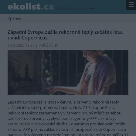
☰
/
zpravodajství
/
zprávy
Zprávy
Západní Evropa zažila rekordně teplý začátek léta,
uvádí Copernicus
10.8.2026 13:27 | PAŘÍŽ (
ČTK
)
Západní Evropa zažila letos v červnu a červenci rekordně teplý
začátek léta, když průměrná teplota činila 21,6 stupně Celsia.
Rekordní teploty zaznamenaly v červenci druhý měsíc za sebou
také světové oceány, vyplývá podle agentury AFP ze zprávy,
kterou zveřejnila evropská služba Copernicus pro sledování změn
klimatu. AFP pak na základě vlastních propočtů z dat Copernicusu
napsala, že v červenci rekordní teploty pro tento měsíc naměřilo 33