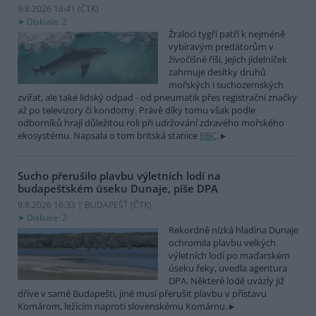
9.8.2026 16:41 (
ČTK
)
Diskuse: 2
Žraloci tygří patří k nejméně
vybíravým predátorům v
živočišné říši. Jejich jídelníček
zahrnuje desítky druhů
mořských i suchozemských
zvířat, ale také lidský odpad - od pneumatik přes registrační značky
až po televizory či kondomy. Právě díky tomu však podle
odborníků hrají důležitou roli při udržování zdravého mořského
ekosystému. Napsala o tom britská stanice
BBC
.
Sucho přerušilo plavbu výletních lodí na
budapešťském úseku Dunaje, píše DPA
9.8.2026 16:33 | BUDAPEŠŤ (
ČTK
)
Diskuse: 2
Rekordně nízká hladina Dunaje
ochromila plavbu velkých
výletních lodí po maďarském
úseku řeky, uvedla agentura
DPA. Některé lodě uvázly již
dříve v samé Budapešti, jiné musí přerušit plavbu v přístavu
Komárom, ležícím naproti slovenskému Komárnu.