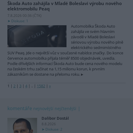
Škoda Auto zahájila v Mladé Boleslavi výrobu nového
elektromobilu Peaq
7.8.2026 00:36 (
ČTK
)
Diskuse: 1
Automobilka Škoda Auto
zahájila ve svém hlavním
závodě v Mladé Boleslavi
sériovou výrobu nového plně
elektrického sedmimístného
SUV Peaq. Jde o největší vůz v současné nabídce značky. Do konce
července automobilka přijala téměř 8500 objednávek, uvedla.
Podle dřívějších informací Škoda Auto bude cena nového modelu
na českém trhu začínat na 1,15 milionu korun, k prvním
zákazníkům se dostane na přelomu roku.
1
|
2
|
3
|
4
|
..
|
1582
|
»
komentáře
nejnovější
nejčtenější
Dalibor Dostál
8.8.2026
Diskuse: 2