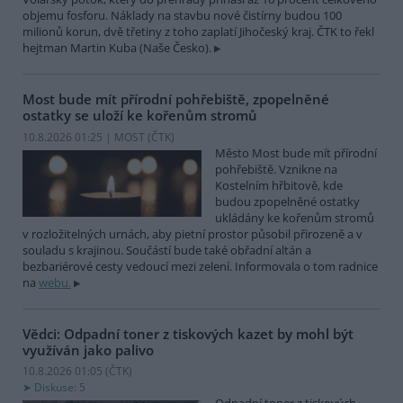
objemu fosforu. Náklady na stavbu nové čistírny budou 100
milionů korun, dvě třetiny z toho zaplatí Jihočeský kraj. ČTK to řekl
hejtman Martin Kuba (Naše Česko).
Most bude mít přírodní pohřebiště, zpopelněné
ostatky se uloží ke kořenům stromů
10.8.2026 01:25 | MOST (
ČTK
)
Město Most bude mít přírodní
pohřebiště. Vznikne na
Kostelním hřbitově, kde
budou zpopelněné ostatky
ukládány ke kořenům stromů
v rozložitelných urnách, aby pietní prostor působil přirozeně a v
souladu s krajinou. Součástí bude také obřadní altán a
bezbariérové cesty vedoucí mezi zelení. Informovala o tom radnice
na
webu.
Vědci: Odpadní toner z tiskových kazet by mohl být
využíván jako palivo
10.8.2026 01:05 (
ČTK
)
Diskuse: 5