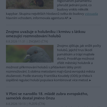
regionálním parlamentu
přerušit jednání poté, co
budovy vniklo několik
kapybar. Skupina největších hlodavců světa do budovy
vstoupila
hlavním vchodem, informovala agentura AP.
Znojmo uvažuje o holubníku i krmivu s látkou
omezující rozmnožování holubů
8.8.2026 11:31 | ZNOJMO (
ČTK
)
Znojmo zjišťuje, jak snížit počty
holubů, jejichž trus škodí
památkám a trápí majitele
domů. Prověřuje možnost
zřídit městský holubník a
možnost přikrmování holubů s přídavkem látky proti
rozmnožování. S oběma metodami mají různá evropská města
zkušenosti. Podle starosty Františka Koudely (ODS) je třeba k
úspěšné regulaci holubí populace kombinovat více metod.
V Plzni se narodilo 18. mládě zubra evropského,
sameček dostal jméno Onzu
8.8.2026 10:13 | PLZEŇ (
ČTK
)