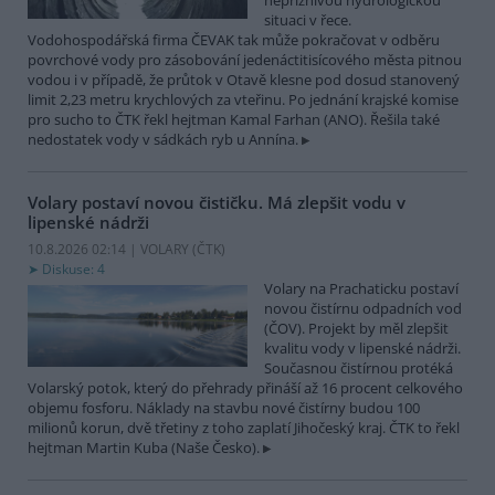
nepříznivou hydrologickou
situaci v řece.
Vodohospodářská firma ČEVAK tak může pokračovat v odběru
povrchové vody pro zásobování jedenáctitisícového města pitnou
vodou i v případě, že průtok v Otavě klesne pod dosud stanovený
limit 2,23 metru krychlových za vteřinu. Po jednání krajské komise
pro sucho to ČTK řekl hejtman Kamal Farhan (ANO). Řešila také
nedostatek vody v sádkách ryb u Annína.
Volary postaví novou čističku. Má zlepšit vodu v
lipenské nádrži
10.8.2026 02:14 | VOLARY (
ČTK
)
Diskuse: 4
Volary na Prachaticku postaví
novou čistírnu odpadních vod
(ČOV). Projekt by měl zlepšit
kvalitu vody v lipenské nádrži.
Současnou čistírnou protéká
Volarský potok, který do přehrady přináší až 16 procent celkového
objemu fosforu. Náklady na stavbu nové čistírny budou 100
milionů korun, dvě třetiny z toho zaplatí Jihočeský kraj. ČTK to řekl
hejtman Martin Kuba (Naše Česko).