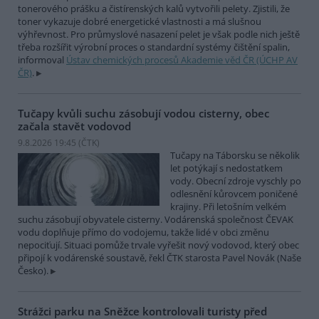
tonerového prášku a čistírenských kalů vytvořili pelety. Zjistili, že
toner vykazuje dobré energetické vlastnosti a má slušnou
výhřevnost. Pro průmyslové nasazení pelet je však podle nich ještě
třeba rozšířit výrobní proces o standardní systémy čištění spalin,
informoval
Ústav chemických procesů Akademie věd ČR (ÚCHP AV
ČR)
.
Tučapy kvůli suchu zásobují vodou cisterny, obec
začala stavět vodovod
9.8.2026 19:45 (
ČTK
)
Tučapy na Táborsku se několik
let potýkají s nedostatkem
vody. Obecní zdroje vyschly po
odlesnění kůrovcem poničené
krajiny. Při letošním velkém
suchu zásobují obyvatele cisterny. Vodárenská společnost ČEVAK
vodu doplňuje přímo do vodojemu, takže lidé v obci změnu
nepociťují. Situaci pomůže trvale vyřešit nový vodovod, který obec
připojí k vodárenské soustavě, řekl ČTK starosta Pavel Novák (Naše
Česko).
Strážci parku na Sněžce kontrolovali turisty před