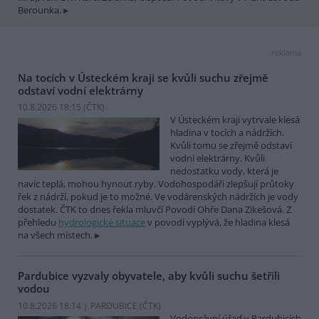
Berounka.
reklama
Na tocích v Ústeckém kraji se kvůli suchu zřejmě
odstaví vodní elektrárny
10.8.2026 18:15 (
ČTK
)
V Ústeckém kraji vytrvale klesá
hladina v tocích a nádržích.
Kvůli tomu se zřejmě odstaví
vodní elektrárny. Kvůli
nedostatku vody, která je
navíc teplá, mohou hynout ryby. Vodohospodáři zlepšují průtoky
řek z nádrží, pokud je to možné. Ve vodárenských nádržích je vody
dostatek. ČTK to dnes řekla mluvčí Povodí Ohře Dana Zikešová. Z
přehledu
hydrologické situace
v povodí vyplývá, že hladina klesá
na všech místech.
Pardubice vyzvaly obyvatele, aby kvůli suchu šetřili
vodou
10.8.2026 18:14 | PARDUBICE (
ČTK
)
Vodoprávní úřad v Pardubicích