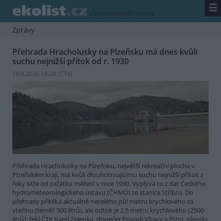
☰
/
zpravodajství
/
zprávy
Zprávy
Přehrada Hracholusky na Plzeňsku má dnes kvůli
suchu nejnižší přítok od r. 1930
10.8.2026 18:28 (
ČTK
)
Přehrada Hracholusky na Plzeňsku, největší rekreační plocha v
Plzeňském kraji, má kvůli dlouhotrvajícímu suchu nejnižší přítok z
řeky Mže od začátku měření v roce 1930. Vyplývá to z dat Českého
hydrometeorologického ústavu (ČHMÚ) ze stanice Stříbro. Do
přehrady přitéká aktuálně necelého půl metru krychlového za
vteřinu (téměř 500 litrů), ale odtok je 2,5 metru krychlového (2500
litrů), řekl ČTK Karel Zelenka, dispečer Povodí Vltavy v Plzni, závodu