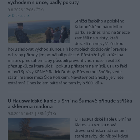
východem slunce, padly pokuty
9.8.2026 17:06 (
ČTK
)
Diskuse: 3
Strážci českého a polského
Krkonošského národního
parku se dnes ráno na Sněžce
zaměřili na turisty, kteří
dorazili na nejvyšší českou
horu sledovat východ slunce. Při kontrolách dodržování pravidel
ochrany přírody jim pomáhali policisté. Přestože byli strážci na
místě s předstihem, aby působili preventivně, museli řešit 23
přestupků, za které uložili pokutu příkazem na místě. ČTK to řekl
mluvčí Správy KRNAP Radek Drahný. Přes vrchol Sněžky vede
státní hranice mezi ČR a Polskem. Návštěvnost Sněžky je v létě
extrémní. Dnes kolem páté ráno tam bylo 500 lidí.
U Hauswaldské kaple u Srní na Šumavě přibude stříška
a skleněná madona
9.8.2026 16:42 | SRNÍ (
ČTK
)
U Hauswaldské kaple u Srní na
Klatovsku vzniká nová
dřevěná stříška nad ruinami
staré stavby, do níž byl kdysi