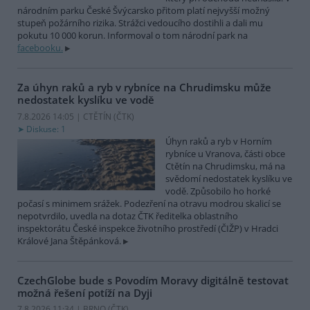
národním parku České Švýcarsko přitom platí nejvyšší možný
stupeň požárního rizika. Strážci vedoucího dostihli a dali mu
pokutu 10 000 korun. Informoval o tom národní park na
facebooku.
Za úhyn raků a ryb v rybníce na Chrudimsku může
nedostatek kyslíku ve vodě
7.8.2026 14:05 | CTĚTÍN (
ČTK
)
Diskuse: 1
Úhyn raků a ryb v Horním
rybníce u Vranova, části obce
Ctětín na Chrudimsku, má na
svědomí nedostatek kyslíku ve
vodě. Způsobilo ho horké
počasí s minimem srážek. Podezření na otravu modrou skalicí se
nepotvrdilo, uvedla na dotaz ČTK ředitelka oblastního
inspektorátu České inspekce životního prostředí (ČIŽP) v Hradci
Králové Jana Štěpánková.
CzechGlobe bude s Povodím Moravy digitálně testovat
možná řešení potíží na Dyji
7.8.2026 11:34 | BRNO (
ČTK
)