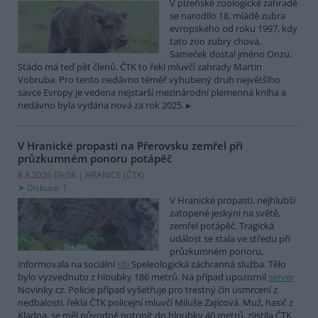
V plzeňské zoologické zahradě
se narodilo 18. mládě zubra
evropského od roku 1997, kdy
tato zoo zubry chová.
Sameček dostal jméno Onzu.
Stádo má teď pět členů. ČTK to řekl mluvčí zahrady Martin
Vobruba. Pro tento nedávno téměř vyhubený druh největšího
savce Evropy je vedena nejstarší mezinárodní plemenná kniha a
nedávno byla vydána nová za rok 2025.
V Hranické propasti na Přerovsku zemřel při
průzkumném ponoru potápěč
8.8.2026 09:58 | HRANICE (
ČTK
)
Diskuse: 1
V Hranické propasti, nejhlubší
zatopené jeskyni na světě,
zemřel potápěč. Tragická
událost se stala ve středu při
průzkumném ponoru,
informovala na sociální
síti
Speleologická záchranná služba. Tělo
bylo vyzvednuto z hloubky 186 metrů. Na případ upozornil
server
Novinky.cz. Policie případ vyšetřuje pro trestný čin usmrcení z
nedbalosti, řekla ČTK policejní mluvčí Miluše Zajícová. Muž, hasič z
Kladna, se měl původně potopit do hloubky 40 metrů, zjistila ČTK.