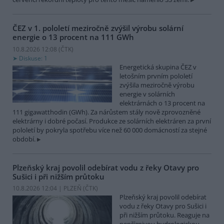
ČEZ v 1. pololetí meziročně zvýšil výrobu solární
energie o 13 procent na 111 GWh
10.8.2026 12:08 (
ČTK
)
Diskuse: 1
Energetická skupina ČEZ v
letošním prvním pololetí
zvýšila meziročně výrobu
energie v solárních
elektrárnách o 13 procent na
111 gigawatthodin (GWh). Za nárůstem stály nově zprovozněné
elektrárny i dobré počasí. Produkce ze solárních elektráren za první
pololetí by pokryla spotřebu více než 60 000 domácností za stejné
období.
Plzeňský kraj povolil odebírat vodu z řeky Otavy pro
Sušici i při nižším průtoku
10.8.2026 12:04 | PLZEŇ (
ČTK
)
Plzeňský kraj povolil odebírat
vodu z řeky Otavy pro Sušici i
při nižším průtoku. Reaguje na