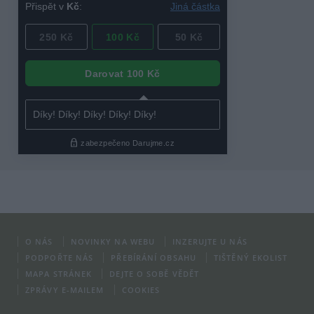
O NÁS
NOVINKY NA WEBU
INZERUJTE U NÁS
PODPOŘTE NÁS
PŘEBÍRÁNÍ OBSAHU
TIŠTĚNÝ EKOLIST
MAPA STRÁNEK
DEJTE O SOBĚ VĚDĚT
ZPRÁVY E-MAILEM
COOKIES