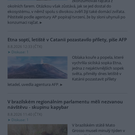
zkonzumovali rajčata z
okolních farem. Otázkou však zůstává, jak se jed dostal do
ekosystému, v němž spolu s divokou zvěří žijí také domácí zvířata.
Pěstitelé podle agentury AP popírají tvrzení, že by sloni uhynuli po
konzumaci rajčat.
Etna soptí, letiště v Catanii pozastavilo přílety, píše AFP
8.8.2026 12:33 (
ČTK
)
Diskuse: 1
Oblaka kouře a popela, které
vychrlila sicilská sopka Etna,
jedna z nejaktivnějších sopek
světa, přiměly dnes letiště v
Katánii pozastavit přílety
letadel, uvedla agentura AFP.
V brazilském regionálním parlamentu měli nezvanou
návštěvu - skupinu kapybar
8.8.2026 11:40 (
ČTK
)
Diskuse: 1
V brazilském státě Mato
Grosso museli minulý týden v