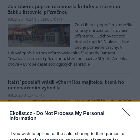
Zoo Liberec poprvé rozmnožila kriticky ohroženou
žabku listovnici přízračnou
9.8.2026 10:24 | LIBEREC (
ČTK
)
Zoo Liberec poprvé rozmnožila
kriticky ohroženou listovnici
přízračnou. Odchov tohoto
druhu tropické žabky v lidské
péči je poměrně vzácný. V
tiskové zprávě o tom informovala mluvčí zahrady Barbara
Tesařová. Listovnici přízračnou, která pochází ze Střední Ameriky,
chová v Evropě deset zoologických zahrad.
Italští popeláři vrátili výherní los majitelce, která ho
nedopatřením vyhodila
9.8.2026 01:27 (
ČTK
)
Los vyhrávající milion eur (přes
24 milionů korun), který jeho
majitelka nedopatřením
Ekolist.cz -
Do Not Process My Personal
vyhodila do smetí, našli
Information
popeláři... a majitelce vrátili,
napsala agentura AFP.
If you wish to opt-out of the sale, sharing to third parties, or