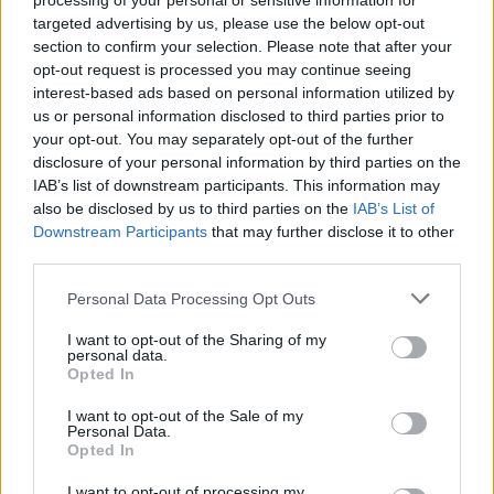
processing of your personal or sensitive information for
V Chrudimi by mělo vzniknout další místo pro psy a
targeted advertising by us, please use the below opt-out
jejich chovatele
section to confirm your selection. Please note that after your
8.8.2026 19:45 | CHRUDIM (
ČTK
)
opt-out request is processed you may continue seeing
V Chrudimi by mělo vzniknout
interest-based ads based on personal information utilized by
další místo určené pro psy a
us or personal information disclosed to third parties prior to
jejich chovatele. Sociální
your opt-out. You may separately opt-out of the further
podnik města požádal o
disclosure of your personal information by third parties on the
výpůjčku pozemků pro tyto
IAB’s list of downstream participants. This information may
účely v oblasti Na Větrníku, řekl místostarosta Zdeněk Kolář (ANO).
Chrudim plánuje vybudovat psí výběh a odpočinkový park.
also be disclosed by us to third parties on the
IAB’s List of
Downstream Participants
that may further disclose it to other
third parties.
Barchov na Pardubicku obnoví Podolský potok, bude
mít meandry
Personal Data Processing Opt Outs
8.8.2026 18:53 | BARCHOV (
ČTK
)
Barchov na Pardubicku obnoví
I want to opt-out of the Sharing of my
Podolský potok, který obcí
personal data.
Opted In
protéká. Nechá vybourat jeho
betonové koryto a vytvoří
meandry. Opatření pomohou
I want to opt-out of the Sale of my
Personal Data.
proti záplavám, místo bude sloužit také odpočinku. ČTK to řekla
Opted In
starostka Iva Krebsová (za lepší Barchov).
I want to opt-out of processing my