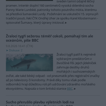
sveden tamní údajně léčivý
pramen. Interiér doplní 160 centimetrů vysoká skleněná socha
Panny Marie Lurdské, patronky tohoto poutního místa, kterému
se přezdívá šumavské Lurdy. Požehnání se uskuteční 15. srpna při
tradiční pouti, řekl ČTK Ondřej Uher ze spolku Karel Klostermann -
spisovatel Šumavy, který úpravy inicioval.
Žraloci tygří sežerou téměř cokoli, pomáhají tím ale
oceánům, píše BBC
9.8.2026 16:41 (
ČTK
)
Diskuse: 2
Žraloci tygří patří k nejméně
vybíravým predátorům v
živočišné říši. Jejich jídelníček
zahrnuje desítky druhů
mořských i suchozemských
zvířat, ale také lidský odpad - od pneumatik přes registrační značky
až po televizory či kondomy. Právě díky tomu však podle
odborníků hrají důležitou roli při udržování zdravého mořského
ekosystému. Napsala o tom britská stanice
BBC
.
Sucho přerušilo plavbu výletních lodí na