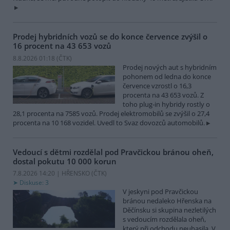
Prodej hybridních vozů se do konce července zvýšil o
16 procent na 43 653 vozů
8.8.2026 01:18 (
ČTK
)
Prodej nových aut s hybridním
pohonem od ledna do konce
července vzrostl o 16,3
procenta na 43 653 vozů. Z
toho plug-in hybridy rostly o
28,1 procenta na 7585 vozů. Prodej elektromobilů se zvýšil o 27,4
procenta na 10 168 vozidel. Uvedl to Svaz dovozců automobilů.
Vedoucí s dětmi rozdělal pod Pravčickou bránou oheň,
dostal pokutu 10 000 korun
7.8.2026 14:20 | HŘENSKO (
ČTK
)
Diskuse: 3
V jeskyni pod Pravčickou
bránou nedaleko Hřenska na
Děčínsku si skupina nezletilých
s vedoucím rozdělala oheň,
který při odchodu neuhasila. V