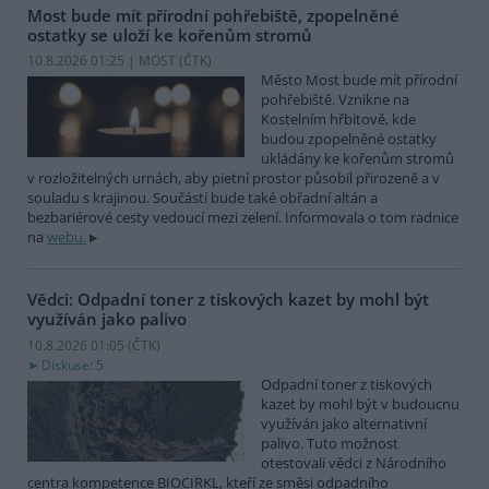
Most bude mít přírodní pohřebiště, zpopelněné
ostatky se uloží ke kořenům stromů
10.8.2026 01:25 | MOST (
ČTK
)
Město Most bude mít přírodní
pohřebiště. Vznikne na
Kostelním hřbitově, kde
budou zpopelněné ostatky
ukládány ke kořenům stromů
v rozložitelných urnách, aby pietní prostor působil přirozeně a v
souladu s krajinou. Součástí bude také obřadní altán a
bezbariérové cesty vedoucí mezi zelení. Informovala o tom radnice
na
webu.
Vědci: Odpadní toner z tiskových kazet by mohl být
využíván jako palivo
10.8.2026 01:05 (
ČTK
)
Diskuse: 5
Odpadní toner z tiskových
kazet by mohl být v budoucnu
využíván jako alternativní
palivo. Tuto možnost
otestovali vědci z Národního
centra kompetence BIOCIRKL, kteří ze směsi odpadního