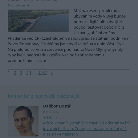
Diskuse: 4
Možná řešení problémů s
ubýváním vody v Dyji budou
pomocí digitálního dvojčete
povodí testovat odborníci z
Ústavu globální změny
Akademie věd ČR (CzechGlobe) ve spolupráci se státním podnikem
Povodím Moravy. Problémy jsou nyní zejména v dolní části Dyje.
Na přelomu června a července pod nádrží Nové Mlýny uhynuly
ryby kvůli nedostatku kyslíku ve vodě způsobenému
přemnožením sinic.
1
|
2
|
3
|
4
|
..
|
1582
|
»
komentáře
nejnovější
nejčtenější
Dalibor Dostál
8.8.2026
Diskuse: 2
Místo kosení vyprahlých trávníků odstraňování
invazních dřevin. Změny klimatu promění péči
o zeleň ve městech