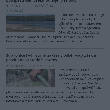
budapešťském úseku Dunaje, píše DPA
9.8.2026 16:33 | BUDAPEŠŤ (
ČTK
)
Diskuse: 2
Rekordně nízká hladina Dunaje
ochromila plavbu velkých
výletních lodí po maďarském
úseku řeky, uvedla agentura
DPA. Některé lodě uvázly již
dříve v samé Budapešti, jiné musí přerušit plavbu v přístavu
Komárom, ležícím naproti slovenskému Komárnu.
Strakonice kvůli suchu zakázaly odběr vody z řek a
potoků na zahrady či bazény
9.8.2026 14:37 | STRAKONICE (
ČTK
)
Strakonice kvůli suchu
zakázaly odběr povrchových
vod z vodních toků. Zákaz platí
od soboty 8. srpna. Opatření,
které vydal vodoprávní úřad,
platí mimo jiné na zalévání zahrad a trávníků, zavlažování hřišť,
mytí automobilů, napouštění bazénů a nádrží. Novináře o tom
informovala mluvčí radnice Markéta Bučoková.