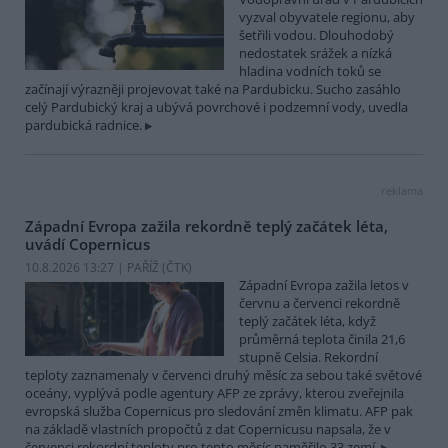
vyzval obyvatele regionu, aby
šetřili vodou. Dlouhodobý
nedostatek srážek a nízká
hladina vodních toků se
začínají výrazněji projevovat také na Pardubicku. Sucho zasáhlo
celý Pardubický kraj a ubývá povrchové i podzemní vody, uvedla
pardubická radnice.
reklama
Západní Evropa zažila rekordně teplý začátek léta,
uvádí Copernicus
10.8.2026 13:27 | PAŘÍŽ (
ČTK
)
Západní Evropa zažila letos v
červnu a červenci rekordně
teplý začátek léta, když
průměrná teplota činila 21,6
stupně Celsia. Rekordní
teploty zaznamenaly v červenci druhý měsíc za sebou také světové
oceány, vyplývá podle agentury AFP ze zprávy, kterou zveřejnila
evropská služba Copernicus pro sledování změn klimatu. AFP pak
na základě vlastních propočtů z dat Copernicusu napsala, že v
červenci rekordní teploty pro tento měsíc naměřilo 33 zemí.