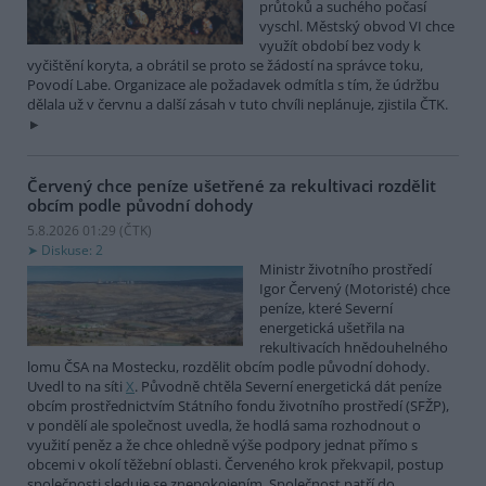
průtoků a suchého počasí
vyschl. Městský obvod VI chce
využít období bez vody k
vyčištění koryta, a obrátil se proto se žádostí na správce toku,
Povodí Labe. Organizace ale požadavek odmítla s tím, že údržbu
dělala už v červnu a další zásah v tuto chvíli neplánuje, zjistila ČTK.
Červený chce peníze ušetřené za rekultivaci rozdělit
obcím podle původní dohody
5.8.2026 01:29 (
ČTK
)
Diskuse: 2
Ministr životního prostředí
Igor Červený (Motoristé) chce
peníze, které Severní
energetická ušetřila na
rekultivacích hnědouhelného
lomu ČSA na Mostecku, rozdělit obcím podle původní dohody.
Uvedl to na síti
X
. Původně chtěla Severní energetická dát peníze
obcím prostřednictvím Státního fondu životního prostředí (SFŽP),
v pondělí ale společnost uvedla, že hodlá sama rozhodnout o
využití peněz a že chce ohledně výše podpory jednat přímo s
obcemi v okolí těžební oblasti. Červeného krok překvapil, postup
společnosti sleduje se znepokojením. Společnost patří do