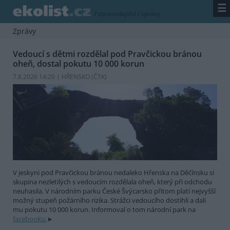
☰
/
zpravodajství
/
zprávy
Zprávy
Vedoucí s dětmi rozdělal pod Pravčickou bránou
oheň, dostal pokutu 10 000 korun
7.8.2026 14:20 | HŘENSKO (
ČTK
)
V jeskyni pod Pravčickou bránou nedaleko Hřenska na Děčínsku si
skupina nezletilých s vedoucím rozdělala oheň, který při odchodu
neuhasila. V národním parku České Švýcarsko přitom platí nejvyšší
možný stupeň požárního rizika. Strážci vedoucího dostihli a dali
mu pokutu 10 000 korun. Informoval o tom národní park na
facebooku.