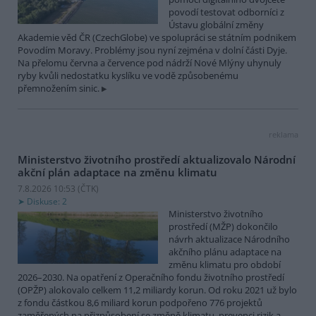
povodí testovat odborníci z
Ústavu globální změny
Akademie věd ČR (CzechGlobe) ve spolupráci se státním podnikem
Povodím Moravy. Problémy jsou nyní zejména v dolní části Dyje.
Na přelomu června a července pod nádrží Nové Mlýny uhynuly
ryby kvůli nedostatku kyslíku ve vodě způsobenému
přemnožením sinic.
reklama
Ministerstvo životního prostředí aktualizovalo Národní
akční plán adaptace na změnu klimatu
7.8.2026 10:53 (
ČTK
)
Diskuse: 2
Ministerstvo životního
prostředí (MŽP) dokončilo
návrh aktualizace Národního
akčního plánu adaptace na
změnu klimatu pro období
2026–2030. Na opatření z Operačního fondu životního prostředí
(OPŽP) alokovalo celkem 11,2 miliardy korun. Od roku 2021 už bylo
z fondu částkou 8,6 miliard korun podpořeno 776 projektů
zaměřených na přizpůsobení se změně klimatu, prevenci rizik a