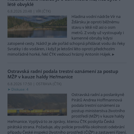
létě obvyklé
6.8.2026 20:48 | VÍR (
ČTK
)
Hladina vodní nádrže Vír na
Žďársku je oproti běžnému
stavu v létě níž asi o osm
metrů. Z vody už vystoupaly i
kamenné obruby kdysi
zatopené cesty. Nádrž je ale pořád schopná přidávat vodu do řeky
Svratky i do vodáren, i když je letošní léto oproti předchozím
mimořádně horké, řekl ČTK vedoucí hrázný Antonín Hájek.
Ostravská radní podala trestní oznámení za postup
MŽP v kauze haldy Heřmanice
6.8.2026 17:50 | OSTRAVA (
ČTK
)
Diskuse: 4
Ostravská radní a poslankyně
Pirátů Andrea Hoffmannová
podala trestní oznámení za
postup ministerstva životního
prostředí (MŽP) v kauze haldy
Heřmanice. Vyplývá to ze zprávy, kterou ČTK poskytla Česká
pirátská strana. Požaduje, aby policie prověřila okolnosti odebrání
případu České inspekci životního prostředí (ČIŽP) a zastavení řízení.