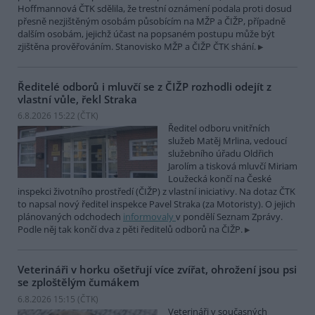
Hoffmannová ČTK sdělila, že trestní oznámení podala proti dosud
přesně nezjištěným osobám působícím na MŽP a ČIŽP, případně
dalším osobám, jejichž účast na popsaném postupu může být
zjištěna prověřováním. Stanovisko MŽP a ČIŽP ČTK shání.
Ředitelé odborů i mluvčí se z ČIŽP rozhodli odejít z
vlastní vůle, řekl Straka
6.8.2026 15:22 (
ČTK
)
Ředitel odboru vnitřních
služeb Matěj Mrlina, vedoucí
služebního úřadu Oldřich
Jarolím a tisková mluvčí Miriam
Loužecká končí na České
inspekci životního prostředí (ČIŽP) z vlastní iniciativy. Na dotaz ČTK
to napsal nový ředitel inspekce Pavel Straka (za Motoristy). O jejich
plánovaných odchodech
informovaly
v pondělí Seznam Zprávy.
Podle něj tak končí dva z pěti ředitelů odborů na ČIŽP.
Veterináři v horku ošetřují více zvířat, ohrožení jsou psi
se zploštělým čumákem
6.8.2026 15:15 (
ČTK
)
Veterináři v současných