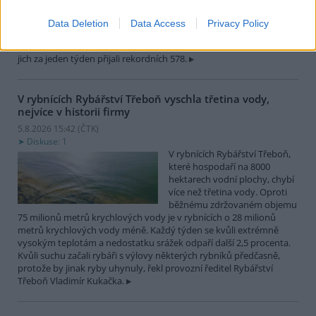
zvířat, nejčastěji
dehydratovaná a vysílená mláďata ptáků nebo veverek. ČTK to
Data Deletion
Data Access
Privacy Policy
sdělila mluvčí stanice Petra Fišerová. Během současné vlny veder
stanice denně ošetří desítky živočichů, při první letošní vlně horka
jich za jeden týden přijali rekordních 578.
V rybnících Rybářství Třeboň vyschla třetina vody,
nejvíce v historii firmy
5.8.2026 15:42 (
ČTK
)
Diskuse: 1
V rybnících Rybářství Třeboň,
které hospodaří na 8000
hektarech vodní plochy, chybí
více než třetina vody. Oproti
běžnému zdržovaném objemu
75 milionů metrů krychlových vody je v rybnících o 28 milionů
metrů krychlových vody méně. Každý týden se kvůli extrémně
vysokým teplotám a nedostatku srážek odpaří další 2,5 procenta.
Kvůli suchu začali rybáři s výlovy některých rybníků předčasně,
protože by jinak ryby uhynuly, řekl provozní ředitel Rybářství
Třeboň Vladimír Kukačka.