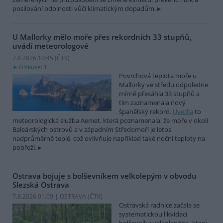
posilování odolnosti vůči klimatickým dopadům.
U Mallorky mělo moře přes rekordních 33 stupňů,
uvádí meteorologové
7.8.2026 10:45 (
ČTK
)
Diskuse: 1
Povrchová teplota moře u
Mallorky ve středu odpoledne
mírně přesáhla 33 stupňů a
tím zaznamenala nový
španělský rekord.
Uvedla
to
meteorologická služba Aemet, která poznamenala, že moře v okolí
Baleárských ostrovů a v západním Středomoří je letos
nadprůměrně teplé, což ovlivňuje například také noční teploty na
pobřeží.
Ostrava bojuje s bolševníkem velkolepým v obvodu
Slezská Ostrava
7.8.2026 01:09 | OSTRAVA (
ČTK
)
Ostravská radnice začala se
systematickou likvidací