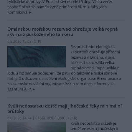
cyklistické dopravy. V Praze stráví necelé tři dny. Včera večer
osobně přivítala náměstkyně primátora hl. m. Prahy Jana
Komrsková.
Ománskou mořskou rezervaci ohrožuje velká ropná
skvrna z poškozeného tankeru
6.8.2026 15:03 (
ČTK
)
Bezprostřední ekologická
katastrofa ohrožuje přírodní
rezervaci v Ománu, v jejíž
blízkosti se rozšířila velká
ropná skvrna. Ropa unikla z
lodi, u níž panuje podezření, že patří do takzvané ruské stínové
flotily. S odkazem na sdělení ekologické organizace Greenpeace a
nizozemské nevládní organizace PAX o tom dnes informovala
agentura AFP.
Kvůli nedostatku deště mají jihočeské řeky minimální
průtoky
6.8.2026 14:24 | ČESKÉ BUDĚJOVICE (
ČTK
)
Kvůli nedostatku srážek je
téměř ve všech jihočeských