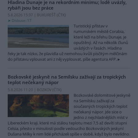
Hladina Dunaje je na rekordním minimu; lodě uvázly,
rybáři jsou bez práce
5.8.2026 15:37 | BUKUREŠŤ (
ČTK
)
Diskuse: 17
Turistický přístav v
rumunském městě Corabia,
které leží na břehu Dunaje, je
opuštěný. Až na několik člunů
uvázlých v řasách. Hladina
řeky je tak nízko, že plavidla už nemohou kvůli písčitým mělčinám
do přístavu vplouvat ani z něj vyplouvat, píše agentura AFP.
Bozkovské jeskyně na Semilsku zažívají za tropických
teplot nečekaný nápor
5.8.2026 11:20 | BOZKOV (
ČTK
)
Bozkovské dolomitové jeskyně
na Semilsku zažívají za
současných tropických teplot
nečekaný nápor. Jde sice o
jedno z nejchladnějších míst v
Libereckém kraji, které má stálou teplotu mezi 7,5 až devíti stupni
Celsia, přesto v minulosti podle vedoucího Bozkovských jeskyní
Dušana Milky k nim lidé přicházeli spíše v době, když bylo nevlídno.