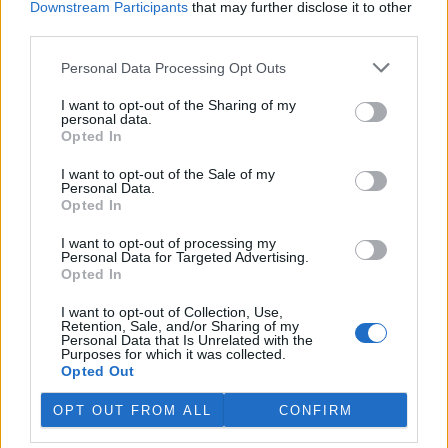
Downstream Participants
that may further disclose it to other
third parties.
Island vyhostí aktivisty bojující proti lovu velryb,
pronásledovali velrybáře
Personal Data Processing Opt Outs
5.8.2026 19:54 (
ČTK
)
I want to opt-out of the Sharing of my
Islandské úřady nařídily
personal data.
vyhoštění 21 aktivistů
Opted In
bojujících proti lovu velryb
poté, co minulý týden
I want to opt-out of the Sale of my
pobřežní stráž s policií zabavily
Personal Data.
jejich loď, která pronásledovala velrybářské plavidlo. Pasažéři lodi
Opted In
patřící nadaci kanadsko-amerického ekologického aktivisty Paula
Watsona jsou od té doby zadržováni v Reykjavíku. Sám Watson na
I want to opt-out of processing my
palubě nebyl. Píše o tom agentura AFP s odvoláním na islandskou
Personal Data for Targeted Advertising.
policii.
Opted In
I want to opt-out of Collection, Use,
Záchranná stanice v Praze přijímá kvůli vedrům více
Retention, Sale, and/or Sharing of my
Personal Data that Is Unrelated with the
volně žijících zvířat
Purposes for which it was collected.
5.8.2026 17:40 | PRAHA (
ČTK
)
Opted Out
Kvůli vysokým letním
teplotám pracovníci pražské
OPT OUT FROM ALL
CONFIRM
záchranné stanice pro volně
žijící živočichy přijímají více