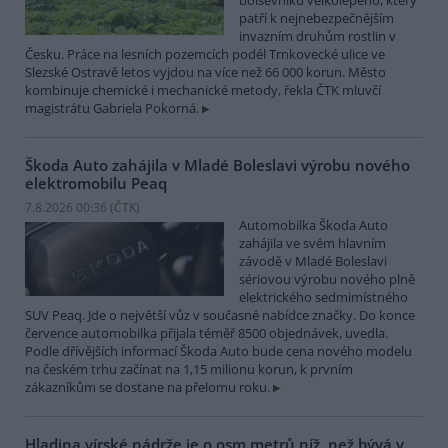
bolševníku velkolepého, který
patří k nejnebezpečnějším
invazním druhům rostlin v
Česku. Práce na lesních pozemcích podél Trnkovecké ulice ve
Slezské Ostravě letos vyjdou na více než 66 000 korun. Město
kombinuje chemické i mechanické metody, řekla ČTK mluvčí
magistrátu Gabriela Pokorná.
Škoda Auto zahájila v Mladé Boleslavi výrobu nového
elektromobilu Peaq
7.8.2026 00:36 (
ČTK
)
Automobilka Škoda Auto
zahájila ve svém hlavním
závodě v Mladé Boleslavi
sériovou výrobu nového plně
elektrického sedmimístného
SUV Peaq. Jde o největší vůz v současné nabídce značky. Do konce
července automobilka přijala téměř 8500 objednávek, uvedla.
Podle dřívějších informací Škoda Auto bude cena nového modelu
na českém trhu začínat na 1,15 milionu korun, k prvním
zákazníkům se dostane na přelomu roku.
Hladina vírské nádrže je o osm metrů níž, než bývá v