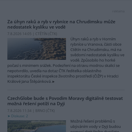
reklama
Za úhyn raků a ryb v rybníce na Chrudimsku může
nedostatek kyslíku ve vodě
7.8.2026 14:05 | CTĚTÍN (
ČTK
)
Úhyn raků a ryb v Horním
rybníce u Vranova, části obce
Ctětín na Chrudimsku, má na
svědomí nedostatek kyslíku ve
vodě. Způsobilo ho horké
počasí s minimem srážek. Podezření na otravu modrou skalicí se
nepotvrdilo, uvedla na dotaz ČTK ředitelka oblastního
inspektorátu České inspekce životního prostředí (ČIŽP) v Hradci
Králové Jana Štěpánková.
CzechGlobe bude s Povodím Moravy digitálně testovat
možná řešení potíží na Dyji
7.8.2026 11:34 | BRNO (
ČTK
)
Diskuse: 2
Možná řešení problémů s
ubýváním vody v Dyji budou
pomocí digitálního dvojčete