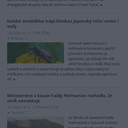
energetické skupiny Sev.en, kterou vlastní Pavel Tykač.
Italské zemědělce trápí listokaz japonský ničící vinice i
sady
5.8.2026 01:12 | ŘÍM (
ČTK
)
Diskuse: 2
Duhově zelení brouci s
měňavými krovkami, jejichž
původní domovinou je
Japonsko, se stávají čím dál
větší hrozbou v Itálii. Rojí se po
sadech a vinicích a zanechávají za sebou listy s vykousanými
mřížkami, což oslabuje rostliny a snižuje úrodu, napsala agentura
AP.
Ministerstvo v kauze haldy Heřmanice rozhodlo, že
viník neexistuje
4.8.2026 19:12 | OSTRAVA (
ČTK
)
Diskuse: 2
Za škodu za zavezení haldy
Heřmanice v Ostravě statisíci
tunami odpadu není podle