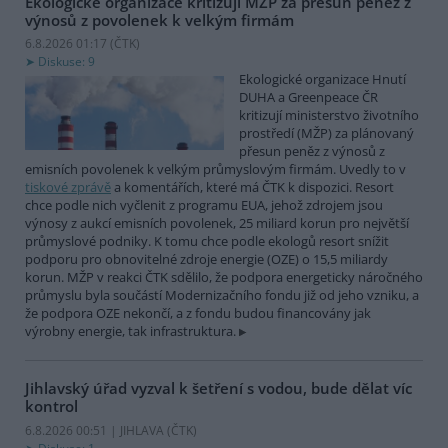
Ekologické organizace kritizují MŽP za přesun peněz z
výnosů z povolenek k velkým firmám
6.8.2026 01:17 (
ČTK
)
Diskuse: 9
Ekologické organizace Hnutí
DUHA a Greenpeace ČR
kritizují ministerstvo životního
prostředí (MŽP) za plánovaný
přesun peněz z výnosů z
emisních povolenek k velkým průmyslovým firmám. Uvedly to v
tiskové zprávě
a komentářích, které má ČTK k dispozici. Resort
chce podle nich vyčlenit z programu EUA, jehož zdrojem jsou
výnosy z aukcí emisních povolenek, 25 miliard korun pro největší
průmyslové podniky. K tomu chce podle ekologů resort snížit
podporu pro obnovitelné zdroje energie (OZE) o 15,5 miliardy
korun. MŽP v reakci ČTK sdělilo, že podpora energeticky náročného
průmyslu byla součástí Modernizačního fondu již od jeho vzniku, a
že podpora OZE nekončí, a z fondu budou financovány jak
výrobny energie, tak infrastruktura.
Jihlavský úřad vyzval k šetření s vodou, bude dělat víc
kontrol
6.8.2026 00:51 | JIHLAVA (
ČTK
)