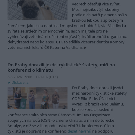
vedrech ošetřují více zvířat.
Mezi nejrizikovější skupiny
podle nich patří plemena psů s
krátkou lebkou a zploštělým
čumákem, jako jsou například mopsi nebo buldočci, starší jedinci a
zvířata se srdečním onemocněním. Jejich majitelé pro ně
vyhledávají veterinární ošetření nejčastěji kvůli přehřátí organismu,
dehydrataci nebo kolapsu. ČTK to sdělila viceprezidentka Komory
veterinárních lékařů ČR Kateřina Valdhans.
Do Prahy dorazili jezdci cyklistické štafety, míří na
konferenci o klimatu
6.8.2026 15:08 | PRAHA (
ČTK
)
Diskuse: 2
Do Prahy dnes dorazili jezdci
mezinárodní cyklistické štafety
COP Bike Ride. Účastníci
vyrazili z brazilského Belému,
kde se konala poslední
konference smluvních stran Rámcové úmluvy Organizace
spojených národů (OSN) o změně klimatu, a míří do turecké
Antalye, v níž se v listopadu uskuteční 31. konference. Cílem
cyklistů je dopravit na konferenci
deset návrhů
na podporu