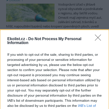
Diskuse: 1
Vodoprávní úřad v Jihlavě
vyzval obyvatele a podnikatele
v regionu, aby šetřili vodou.
Omezit mají zejména mytí aut,
zalévání zahrad, trávníků a
hřišť, napouštění bazénů nebo kropení zpevněných ploch, uvedl
mluvčí radnice Radovan Daněk. Úřad podle něj bude víc
kontrolovat povolené odběry. Výzva k šetření vodou platí pro
Ekolist.cz -
Do Not Process My Personal
všechny obce spadající pod Jihlavu jako obec s rozšířenou
Information
působností.
If you wish to opt-out of the sale, sharing to third parties, or
Celníci odhalili gang překupníků papoušků, zajistili
processing of your personal or sensitive information for
stovku ptáků
targeted advertising by us, please use the below opt-out
5.8.2026 20:13 (
ČTK
)
section to confirm your selection. Please note that after your
Celníci odhalili gang
opt-out request is processed you may continue seeing
překupníků chráněných druhů
interest-based ads based on personal information utilized by
papoušků působící v několika
krajích a zajistili asi stovku
us or personal information disclosed to third parties prior to
ptáků. S odchytem a
your opt-out. You may separately opt-out of the further
zajištěním zvířat celníkům pomohly zoo v Praze, Zlíně a Ostravě. V
disclosure of your personal information by third parties on the
ostravské zahradě také papoušci nalezli dočasné útočiště. V
IAB’s list of downstream participants. This information may
tiskové zprávě na
webu
celníků to oznámila mluvčí Celní správy ČR
also be disclosed by us to third parties on the
IAB’s List of
Martina Kaňková. Případem se zabývá policie.