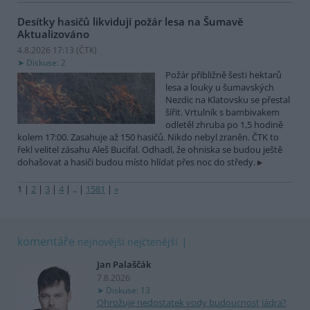
Desítky hasičů likvidují požár lesa na Šumavě
Aktualizováno
4.8.2026 17:13 (
ČTK
)
Diskuse: 2
Požár přibližně šesti hektarů
lesa a louky u šumavských
Nezdic na Klatovsku se přestal
šířit. Vrtulník s bambivakem
odletěl zhruba po 1,5 hodině
kolem 17:00. Zasahuje až 150 hasičů. Nikdo nebyl zraněn. ČTK to
řekl velitel zásahu Aleš Bucifal. Odhadl, že ohniska se budou ještě
dohašovat a hasiči budou místo hlídat přes noc do středy.
1
|
2
|
3
|
4
|
..
|
1581
|
»
komentáře
nejnovější
nejčtenější
Jan Palaščák
7.8.2026
Diskuse: 13
Ohrožuje nedostatek vody budoucnost jádra?