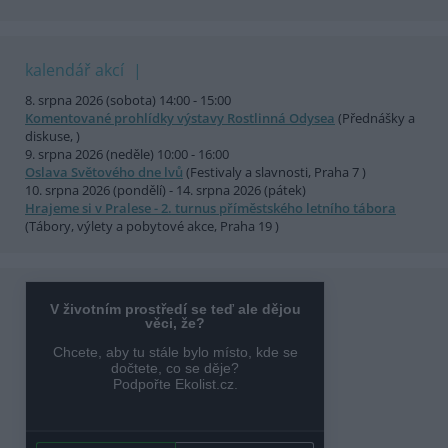
kalendář akcí
8. srpna 2026 (sobota) 14:00 - 15:00
Komentované prohlídky výstavy Rostlinná Odysea
(Přednášky a
diskuse, )
9. srpna 2026 (neděle) 10:00 - 16:00
Oslava Světového dne lvů
(Festivaly a slavnosti, Praha 7 )
10. srpna 2026 (pondělí) - 14. srpna 2026 (pátek)
Hrajeme si v Pralese - 2. turnus příměstského letního tábora
(Tábory, výlety a pobytové akce, Praha 19 )