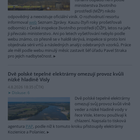
ministerstva životního
prostředí (MŽP) nikdo
odpovědný a neexistuje oficiální viník. O rozhodnutí resortu
informoval
web
Seznam Zprávy. Kauzu čtyři roky prošetřovali
odborníci z České inspekce životního prostředí (ČIŽP), letos na jaře
ji převzalo ministerstvo. Ani po letech vyšetřování nebylo podle
webu známo, co přesně se v haldě skrývá, inspekce si proto loni
objednala sérii vrtů a následných analýz odebraných vzorků. Práce
ale měl podle webu minulý měsíc zastavit šéf úřadu Pavel Straka
pro jejich nadbytečnost.
Dvě polské tepelné elektrárny omezují provoz kvůli
nízké hladině Visly
4.8.2026 18:35 (
ČTK
)
Diskuse: 6
Dvě polské tepelné elektrárny
omezují svůj provoz kvůli vlně
veder a nízké hladině vody v
řece Visle, kterou používají k
chlazení. Napsala to tisková
agentura
PAP
, podle níž k tomuto kroku přistoupily elektrárny
Kozienice a Polaniec.