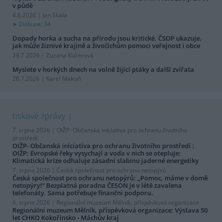
v půdě
4.8.2026 | Jan Skala
Diskuse: 34
Dopady horka a sucha na přírodu jsou kritické. ČSOP ukazuje,
jak může žíznivé krajině a živočichům pomoci veřejnost i obce
29.7.2026 | Zuzana Kučerová
Myslete v horkých dnech na volně žijící ptáky a další zvířata
28.7.2026 | Karel Makoň
tiskové zprávy
7. srpna 2026 |
OIŽP- Občanská iniciativa pro ochranu životního
prostředí
OIŽP- Občanská iniciativa pro ochranu životního prostředí :
OIŽP: Evropské řeky vysychají a voda v nich se otepluje:
Klimatická krize odhaluje zásadní slabinu jaderné energetiky
7. srpna 2026 |
Česká společnost pro ochranu netopýrů
Česká společnost pro ochranu netopýrů: „Pomoc, máme v domě
netopýry!“ Bezplatná poradna ČESON je v létě zavalena
telefonáty. Sama potřebuje finanční podporu.
6. srpna 2026 |
Regionální muzeum Mělník, příspěvková organizace
Regionální muzeum Mělník, příspěvková organizace: Výstava 50
let CHKO Kokořínsko - Máchův kraj