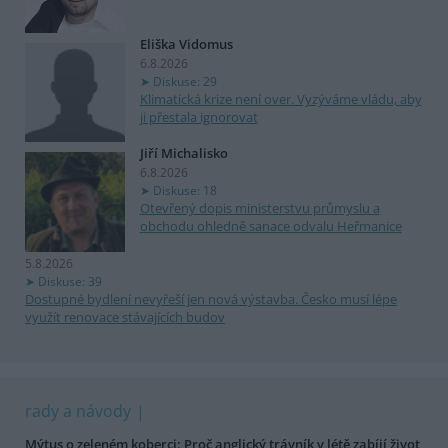
Eliška Vidomus
6.8.2026
Diskuse: 29
Klimatická krize není over. Vyzýváme vládu, aby
ji přestala ignorovat
Jiří Michalisko
6.8.2026
Diskuse: 18
Otevřený dopis ministerstvu průmyslu a
obchodu ohledně sanace odvalu Heřmanice
5.8.2026
Diskuse: 39
Dostupné bydlení nevyřeší jen nová výstavba. Česko musí lépe
využít renovace stávajících budov
rady a návody
Mýtus o zeleném koberci: Proč anglický trávník v létě zabíjí život