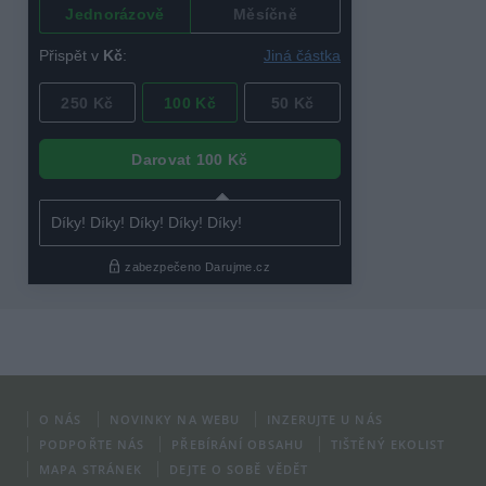
O NÁS
NOVINKY NA WEBU
INZERUJTE U NÁS
PODPOŘTE NÁS
PŘEBÍRÁNÍ OBSAHU
TIŠTĚNÝ EKOLIST
MAPA STRÁNEK
DEJTE O SOBĚ VĚDĚT