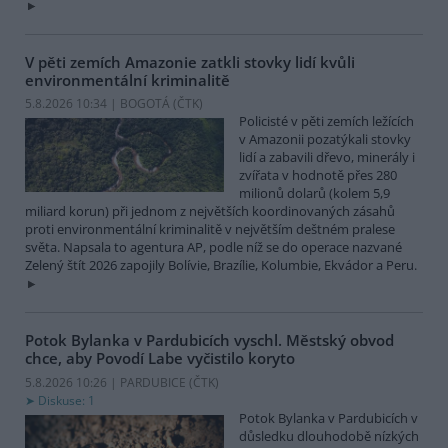
V pěti zemích Amazonie zatkli stovky lidí kvůli
environmentální kriminalitě
5.8.2026 10:34 | BOGOTÁ (
ČTK
)
Policisté v pěti zemích ležících
v Amazonii pozatýkali stovky
lidí a zabavili dřevo, minerály i
zvířata v hodnotě přes 280
milionů dolarů (kolem 5,9
miliard korun) při jednom z největších koordinovaných zásahů
proti environmentální kriminalitě v největším deštném pralese
světa. Napsala to agentura AP, podle níž se do operace nazvané
Zelený štít 2026 zapojily Bolívie, Brazílie, Kolumbie, Ekvádor a Peru.
Potok Bylanka v Pardubicích vyschl. Městský obvod
chce, aby Povodí Labe vyčistilo koryto
5.8.2026 10:26 | PARDUBICE (
ČTK
)
Diskuse: 1
Potok Bylanka v Pardubicích v
důsledku dlouhodobě nízkých