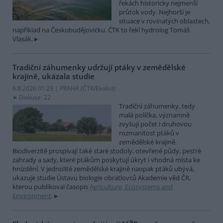
řekách historicky nejmenší
průtok vody. Nejhorší je
situace v rovinatých oblastech,
například na Českobudějovicku. ČTK to řekl hydrolog Tomáš
Vlasák.
Tradiční záhumenky udržují ptáky v zemědělské
krajině, ukázala studie
6.8.2026 01:23 | PRAHA (
ČTK/Ekolist
)
Diskuse: 22
Tradiční záhumenky, tedy
malá políčka, významně
zvyšují počet i druhovou
rozmanitost ptáků v
zemědělské krajině.
Biodiverzitě prospívají také staré stodoly, otevřené půdy, pestré
zahrady a sady, které ptákům poskytují úkryt i vhodná místa ke
hnízdění. V jednolité zemědělské krajině naopak ptáků ubývá,
ukazuje studie Ústavu biologie obratlovců Akademie věd ČR,
kterou publikoval časopis
Agriculture, Ecosystems and
Environment
.