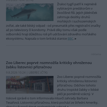
Žraloci tygří patří k nejméně
vybíravým predátorům v
živočišné říši. Jejich jídelníček
zahrnuje desítky druhů
mořských i suchozemských
zvířat, ale také lidský odpad - od pneumatik přes registrační značky
až po televizory či kondomy. Právě díky tomu však podle
odborníků hrají důležitou roli při udržování zdravého mořského
ekosystému. Napsala o tom britská stanice
BBC
.
reklama
Zoo Liberec poprvé rozmnožila kriticky ohroženou
žabku listovnici přízračnou
9.8.2026 10:24 | LIBEREC (
ČTK
)
Zoo Liberec poprvé rozmnožila
kriticky ohroženou listovnici
přízračnou. Odchov tohoto
druhu tropické žabky v lidské
péči je poměrně vzácný. V
tiskové zprávě o tom informovala mluvčí zahrady Barbara
Tesařová. Listovnici přízračnou, která pochází ze Střední Ameriky,
chová v Evropě deset zoologických zahrad.