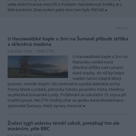
vede státní hranice mezi ČR a Polskem. Návštěvnost Sněžky je v
létě extrémní. Dnes kolem páté ráno tam bylo 500 lidí.
reklama
U Hauswaldské kaple u Srní na Šumavě přibude stříška
a skleněná madona
9.8.2026 16:42 | SRNÍ (
ČTK
)
U Hauswaldské kaple u Srní na
Klatovsku vzniká nová
dřevěná stříška nad ruinami
staré stavby, do níž byl kdysi
sveden tamní údajně léčivý
pramen. Interiér doplní 160 centimetrů vysoká skleněná socha
Panny Marie Lurdské, patronky tohoto poutního místa, kterému
se přezdívá šumavské Lurdy. Požehnání se uskuteční 15. srpna při
tradiční pouti, řekl ČTK Ondřej Uher ze spolku Karel Klostermann -
spisovatel Šumavy, který úpravy inicioval.
Žraloci tygří sežerou téměř cokoli, pomáhají tím ale
oceánům, píše BBC
9.8.2026 16:41 (
ČTK
)