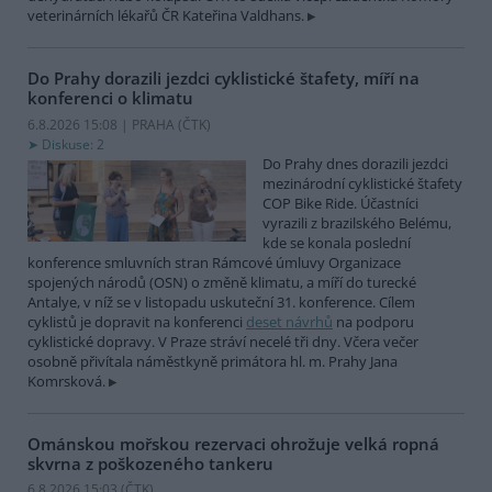
veterinárních lékařů ČR Kateřina Valdhans.
Do Prahy dorazili jezdci cyklistické štafety, míří na
konferenci o klimatu
6.8.2026 15:08 | PRAHA (
ČTK
)
Diskuse: 2
Do Prahy dnes dorazili jezdci
mezinárodní cyklistické štafety
COP Bike Ride. Účastníci
vyrazili z brazilského Belému,
kde se konala poslední
konference smluvních stran Rámcové úmluvy Organizace
spojených národů (OSN) o změně klimatu, a míří do turecké
Antalye, v níž se v listopadu uskuteční 31. konference. Cílem
cyklistů je dopravit na konferenci
deset návrhů
na podporu
cyklistické dopravy. V Praze stráví necelé tři dny. Včera večer
osobně přivítala náměstkyně primátora hl. m. Prahy Jana
Komrsková.
Ománskou mořskou rezervaci ohrožuje velká ropná
skvrna z poškozeného tankeru
6.8.2026 15:03 (
ČTK
)