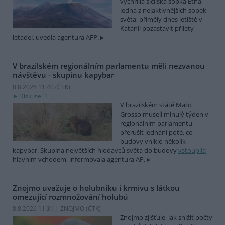
vychrlila sicilská sopka Etna,
jedna z nejaktivnějších sopek
světa, přiměly dnes letiště v
Katánii pozastavit přílety
letadel, uvedla agentura AFP.
V brazilském regionálním parlamentu měli nezvanou
návštěvu - skupinu kapybar
8.8.2026 11:40 (
ČTK
)
Diskuse: 1
V brazilském státě Mato
Grosso museli minulý týden v
regionálním parlamentu
přerušit jednání poté, co
budovy vniklo několik
kapybar. Skupina největších hlodavců světa do budovy
vstoupila
hlavním vchodem, informovala agentura AP.
Znojmo uvažuje o holubníku i krmivu s látkou
omezující rozmnožování holubů
8.8.2026 11:31 | ZNOJMO (
ČTK
)
Znojmo zjišťuje, jak snížit počty