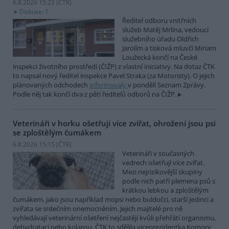
6.8.2026 15:22 (
ČTK
)
Diskuse: 1
Ředitel odboru vnitřních
služeb Matěj Mrlina, vedoucí
služebního úřadu Oldřich
Jarolím a tisková mluvčí Miriam
Loužecká končí na České
inspekci životního prostředí (ČIŽP) z vlastní iniciativy. Na dotaz ČTK
to napsal nový ředitel inspekce Pavel Straka (za Motoristy). O jejich
plánovaných odchodech
informovaly
v pondělí Seznam Zprávy.
Podle něj tak končí dva z pěti ředitelů odborů na ČIŽP.
Veterináři v horku ošetřují více zvířat, ohrožení jsou psi
se zploštělým čumákem
6.8.2026 15:15 (
ČTK
)
Veterináři v současných
vedrech ošetřují více zvířat.
Mezi nejrizikovější skupiny
podle nich patří plemena psů s
krátkou lebkou a zploštělým
čumákem, jako jsou například mopsi nebo buldočci, starší jedinci a
zvířata se srdečním onemocněním. Jejich majitelé pro ně
vyhledávají veterinární ošetření nejčastěji kvůli přehřátí organismu,
dehydrataci nebo kolapsu. ČTK to sdělila viceprezidentka Komory