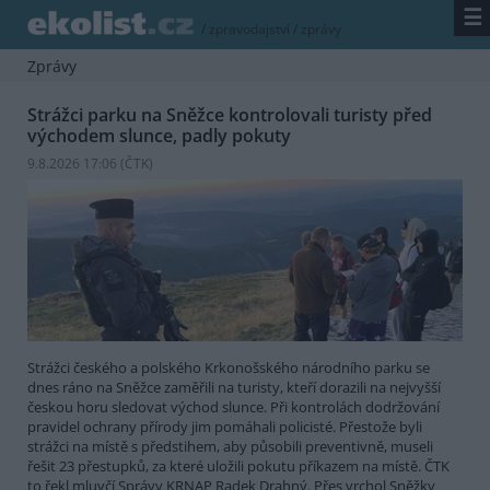
☰
/
zpravodajství
/
zprávy
Zprávy
Strážci parku na Sněžce kontrolovali turisty před
východem slunce, padly pokuty
9.8.2026 17:06 (
ČTK
)
Strážci českého a polského Krkonošského národního parku se
dnes ráno na Sněžce zaměřili na turisty, kteří dorazili na nejvyšší
českou horu sledovat východ slunce. Při kontrolách dodržování
pravidel ochrany přírody jim pomáhali policisté. Přestože byli
strážci na místě s předstihem, aby působili preventivně, museli
řešit 23 přestupků, za které uložili pokutu příkazem na místě. ČTK
to řekl mluvčí Správy KRNAP Radek Drahný. Přes vrchol Sněžky