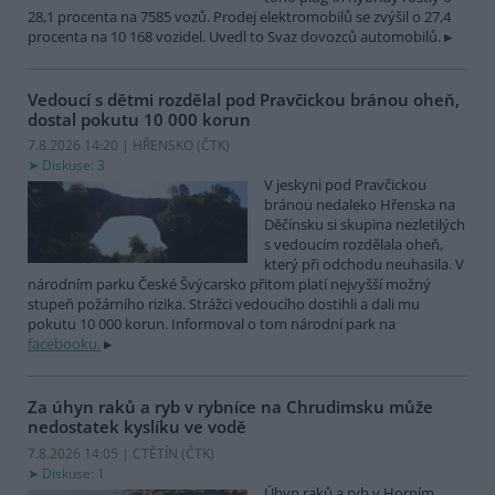
28,1 procenta na 7585 vozů. Prodej elektromobilů se zvýšil o 27,4
procenta na 10 168 vozidel. Uvedl to Svaz dovozců automobilů.
Vedoucí s dětmi rozdělal pod Pravčickou bránou oheň,
dostal pokutu 10 000 korun
7.8.2026 14:20 | HŘENSKO (
ČTK
)
Diskuse: 3
V jeskyni pod Pravčickou
bránou nedaleko Hřenska na
Děčínsku si skupina nezletilých
s vedoucím rozdělala oheň,
který při odchodu neuhasila. V
národním parku České Švýcarsko přitom platí nejvyšší možný
stupeň požárního rizika. Strážci vedoucího dostihli a dali mu
pokutu 10 000 korun. Informoval o tom národní park na
facebooku.
Za úhyn raků a ryb v rybníce na Chrudimsku může
nedostatek kyslíku ve vodě
7.8.2026 14:05 | CTĚTÍN (
ČTK
)
Diskuse: 1
Úhyn raků a ryb v Horním