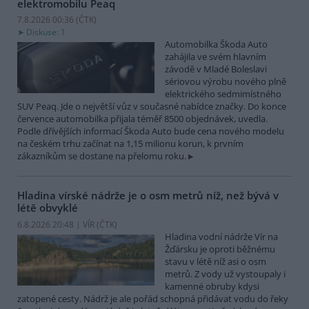
elektromobilu Peaq
7.8.2026 00:36 (
ČTK
)
Diskuse: 1
Automobilka Škoda Auto
zahájila ve svém hlavním
závodě v Mladé Boleslavi
sériovou výrobu nového plně
elektrického sedmimístného
SUV Peaq. Jde o největší vůz v současné nabídce značky. Do konce
července automobilka přijala téměř 8500 objednávek, uvedla.
Podle dřívějších informací Škoda Auto bude cena nového modelu
na českém trhu začínat na 1,15 milionu korun, k prvním
zákazníkům se dostane na přelomu roku.
Hladina vírské nádrže je o osm metrů níž, než bývá v
létě obvyklé
6.8.2026 20:48 | VÍR (
ČTK
)
Hladina vodní nádrže Vír na
Žďársku je oproti běžnému
stavu v létě níž asi o osm
metrů. Z vody už vystoupaly i
kamenné obruby kdysi
zatopené cesty. Nádrž je ale pořád schopná přidávat vodu do řeky