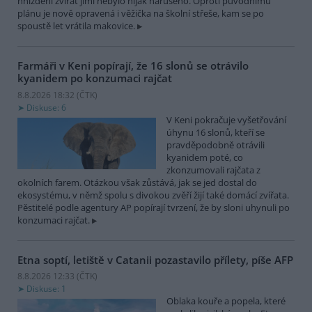
hnízdění zvířat jimi nebylo nijak narušeno. Oproti původnímu
plánu je nově opravená i věžička na školní střeše, kam se po
spoustě let vrátila makovice.
Farmáři v Keni popírají, že 16 slonů se otrávilo
kyanidem po konzumaci rajčat
8.8.2026 18:32 (
ČTK
)
Diskuse: 6
V Keni pokračuje vyšetřování
úhynu 16 slonů, kteří se
pravděpodobně otrávili
kyanidem poté, co
zkonzumovali rajčata z
okolních farem. Otázkou však zůstává, jak se jed dostal do
ekosystému, v němž spolu s divokou zvěří žijí také domácí zvířata.
Pěstitelé podle agentury AP popírají tvrzení, že by sloni uhynuli po
konzumaci rajčat.
Etna soptí, letiště v Catanii pozastavilo přílety, píše AFP
8.8.2026 12:33 (
ČTK
)
Diskuse: 1
Oblaka kouře a popela, které