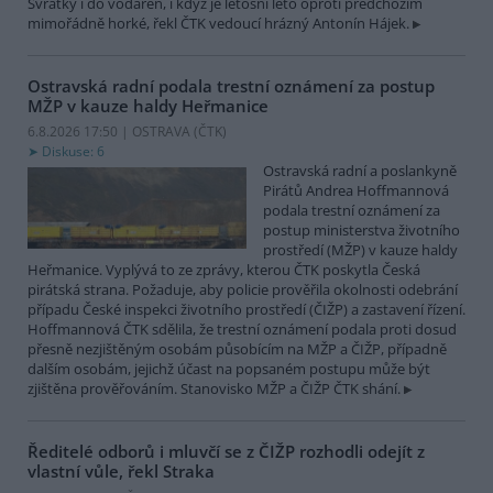
Svratky i do vodáren, i když je letošní léto oproti předchozím
mimořádně horké, řekl ČTK vedoucí hrázný Antonín Hájek.
Ostravská radní podala trestní oznámení za postup
MŽP v kauze haldy Heřmanice
6.8.2026 17:50 | OSTRAVA (
ČTK
)
Diskuse: 6
Ostravská radní a poslankyně
Pirátů Andrea Hoffmannová
podala trestní oznámení za
postup ministerstva životního
prostředí (MŽP) v kauze haldy
Heřmanice. Vyplývá to ze zprávy, kterou ČTK poskytla Česká
pirátská strana. Požaduje, aby policie prověřila okolnosti odebrání
případu České inspekci životního prostředí (ČIŽP) a zastavení řízení.
Hoffmannová ČTK sdělila, že trestní oznámení podala proti dosud
přesně nezjištěným osobám působícím na MŽP a ČIŽP, případně
dalším osobám, jejichž účast na popsaném postupu může být
zjištěna prověřováním. Stanovisko MŽP a ČIŽP ČTK shání.
Ředitelé odborů i mluvčí se z ČIŽP rozhodli odejít z
vlastní vůle, řekl Straka