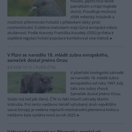
holubů, jejichž trus škodí
památkám a trápí majitele
domů. Prověřuje možnost
zřídit městský holubník a
možnost přikrmování holubů s přídavkem látky proti
rozmnožování. S oběma metodami mají různá evropská města
zkušenosti. Podle starosty Františka Koudely (ODS) je třeba k
úspěšné regulaci holubí populace kombinovat více metod.
V Plzni se narodilo 18. mládě zubra evropského,
sameček dostal jméno Onzu
8.8.2026 10:13 | PLZEŇ (
ČTK
)
V plzeňské zoologické zahradě
se narodilo 18. mládě zubra
evropského od roku 1997, kdy
tato zoo zubry chová.
Sameček dostal jméno Onzu.
Stádo má teď pět členů. ČTK to řekl mluvčí zahrady Martin
Vobruba. Pro tento nedávno téměř vyhubený druh největšího
savce Evropy je vedena nejstarší mezinárodní plemenná kniha a
nedávno byla vydána nová za rok 2025.
V Hranické propasti na Přerovsku zemřel při