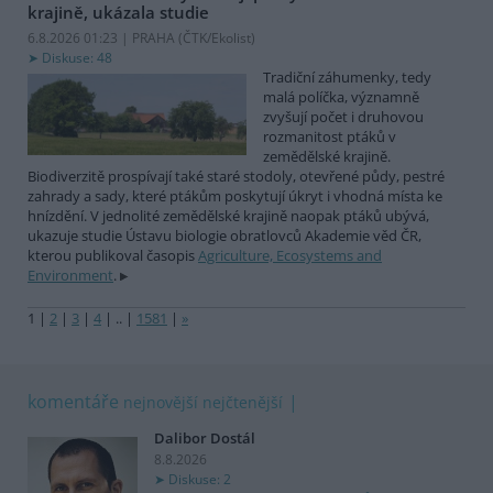
krajině, ukázala studie
6.8.2026 01:23 | PRAHA (
ČTK/Ekolist
)
Diskuse: 48
Tradiční záhumenky, tedy
malá políčka, významně
zvyšují počet i druhovou
rozmanitost ptáků v
zemědělské krajině.
Biodiverzitě prospívají také staré stodoly, otevřené půdy, pestré
zahrady a sady, které ptákům poskytují úkryt i vhodná místa ke
hnízdění. V jednolité zemědělské krajině naopak ptáků ubývá,
ukazuje studie Ústavu biologie obratlovců Akademie věd ČR,
kterou publikoval časopis
Agriculture, Ecosystems and
Environment
.
1
|
2
|
3
|
4
|
..
|
1581
|
»
komentáře
nejnovější
nejčtenější
Dalibor Dostál
8.8.2026
Diskuse: 2