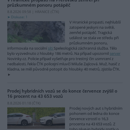
průzkumném ponoru potápěč
8.8.2026 09:58 | HRANICE (
ČTK
)
Diskuse: 1
V Hranické propasti, nejhlubší
zatopené jeskyni na světě,
zemřel potápěč. Tragická
událost se stala ve středu při
průzkumném ponoru,
informovala na sociální
síti
Speleologická záchranná služba. Tělo
bylo vyzvednuto z hloubky 186 metrů. Na případ upozornil
server
Novinky.cz. Policie případ vyšetřuje pro trestný čin usmrcení z
nedbalosti, řekla ČTK policejní mluvčí Miluše Zajícová. Muž, hasič z
Kladna, se měl původně potopit do hloubky 40 metrů, zjistila ČTK.
Prodej hybridních vozů se do konce července zvýšil o
16 procent na 43 653 vozů
8.8.2026 01:18 (
ČTK
)
Prodej nových aut s hybridním
pohonem od ledna do konce
července vzrostl o 16,3
procenta na 43 653 vozů. Z
toho plug-in hybridy rostly o