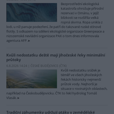
Bezprostřední ekologická
katastrofa ohrožuje přírodní
rezervaci v Ománu, v jejíž
blízkosti se rozšířila velká
ropná skvrna. Ropa unikla z
lodi, u níž panuje podezření, že patří do takzvané ruské stínové
flotily. S odkazem na sdělení ekologické organizace Greenpeace a
nizozemské nevládní organizace PAX o tom dnes informovala
agentura AFP.
Kvůli nedostatku deště mají jihočeské řeky minimální
průtoky
6.8.2026 14:24 | ČESKÉ BUDĚJOVICE (
ČTK
)
Kvůli nedostatku srážek je
téměř ve všech jihočeských
řekách historicky nejmenší
průtok vody. Nejhorší je
situace v rovinatých oblastech,
například na Českobudějovicku. ČTK to řekl hydrolog Tomáš
Vlasák.
Tradiční záhumenky udržují ptáky v zemědělské