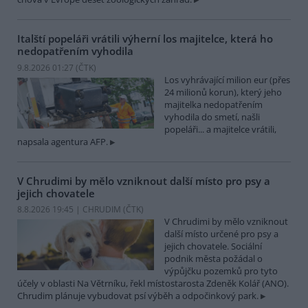
Italští popeláři vrátili výherní los majitelce, která ho
nedopatřením vyhodila
9.8.2026 01:27 (
ČTK
)
Los vyhrávající milion eur (přes
24 milionů korun), který jeho
majitelka nedopatřením
vyhodila do smetí, našli
popeláři... a majitelce vrátili,
napsala agentura AFP.
V Chrudimi by mělo vzniknout další místo pro psy a
jejich chovatele
8.8.2026 19:45 | CHRUDIM (
ČTK
)
V Chrudimi by mělo vzniknout
další místo určené pro psy a
jejich chovatele. Sociální
podnik města požádal o
výpůjčku pozemků pro tyto
účely v oblasti Na Větrníku, řekl místostarosta Zdeněk Kolář (ANO).
Chrudim plánuje vybudovat psí výběh a odpočinkový park.