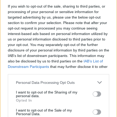
If you wish to opt-out of the sale, sharing to third parties, or
processing of your personal or sensitive information for
Ministerstvo životního prostředí aktualizovalo Národní
akční plán adaptace na změnu klimatu
targeted advertising by us, please use the below opt-out
section to confirm your selection. Please note that after your
7.8.2026 10:53 (
ČTK
)
Diskuse: 8
opt-out request is processed you may continue seeing
Ministerstvo životního
interest-based ads based on personal information utilized by
prostředí (MŽP) dokončilo
us or personal information disclosed to third parties prior to
návrh aktualizace Národního
your opt-out. You may separately opt-out of the further
akčního plánu adaptace na
disclosure of your personal information by third parties on the
změnu klimatu pro období
IAB’s list of downstream participants. This information may
2026–2030. Na opatření z Operačního fondu životního prostředí
(OPŽP) alokovalo celkem 11,2 miliardy korun. Od roku 2021 už bylo
also be disclosed by us to third parties on the
IAB’s List of
z fondu částkou 8,6 miliard korun podpořeno 776 projektů
Downstream Participants
that may further disclose it to other
zaměřených na přizpůsobení se změně klimatu, prevenci rizik a
third parties.
posilování odolnosti vůči klimatickým dopadům.
Personal Data Processing Opt Outs
U Mallorky mělo moře přes rekordních 33 stupňů,
I want to opt-out of the Sharing of my
uvádí meteorologové
personal data.
Opted In
7.8.2026 10:45 (
ČTK
)
Diskuse: 2
Povrchová teplota moře u
I want to opt-out of the Sale of my
Personal Data.
Mallorky ve středu odpoledne