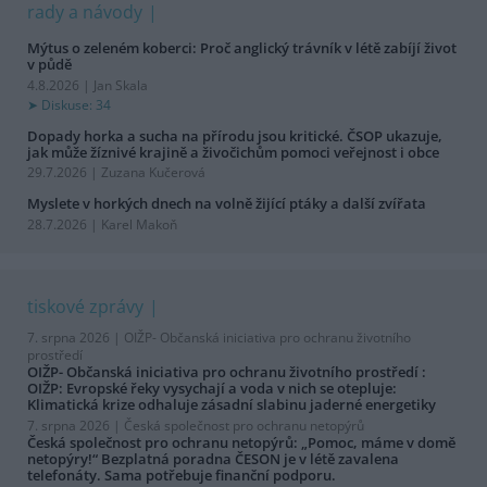
rady a návody
Mýtus o zeleném koberci: Proč anglický trávník v létě zabíjí život
v půdě
4.8.2026 | Jan Skala
Diskuse: 34
Dopady horka a sucha na přírodu jsou kritické. ČSOP ukazuje,
jak může žíznivé krajině a živočichům pomoci veřejnost i obce
29.7.2026 | Zuzana Kučerová
Myslete v horkých dnech na volně žijící ptáky a další zvířata
28.7.2026 | Karel Makoň
tiskové zprávy
7. srpna 2026 |
OIŽP- Občanská iniciativa pro ochranu životního
prostředí
OIŽP- Občanská iniciativa pro ochranu životního prostředí :
OIŽP: Evropské řeky vysychají a voda v nich se otepluje:
Klimatická krize odhaluje zásadní slabinu jaderné energetiky
7. srpna 2026 |
Česká společnost pro ochranu netopýrů
Česká společnost pro ochranu netopýrů: „Pomoc, máme v domě
netopýry!“ Bezplatná poradna ČESON je v létě zavalena
telefonáty. Sama potřebuje finanční podporu.