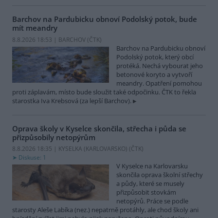
Barchov na Pardubicku obnoví Podolský potok, bude
mít meandry
8.8.2026 18:53 | BARCHOV (
ČTK
)
Barchov na Pardubicku obnoví
Podolský potok, který obcí
protéká. Nechá vybourat jeho
betonové koryto a vytvoří
meandry. Opatření pomohou
proti záplavám, místo bude sloužit také odpočinku. ČTK to řekla
starostka Iva Krebsová (za lepší Barchov).
Oprava školy v Kyselce skončila, střecha i půda se
přizpůsobily netopýrům
8.8.2026 18:35 | KYSELKA (KARLOVARSKO) (
ČTK
)
Diskuse: 1
V Kyselce na Karlovarsku
skončila oprava školní střechy
a půdy, které se musely
přizpůsobit stovkám
netopýrů. Práce se podle
starosty Aleše Labíka (nez.) nepatrně protáhly, ale chod školy ani