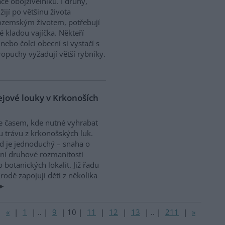
ce obojživelníků. I druhy,
 žijí po většinu života
ozemským životem, potřebují
 kladou vajíčka. Někteří
nebo čolci obecní si vystačí s
opuchy vyžadují větší rybníky.
dejové louky v Krkonoších
je časem, kde nutné vyhrabat
u trávu z krkonošských luk.
 je jednoduchý – snaha o
ní druhové rozmanitosti
o botanických lokalit. Již řadu
rodě zapojují děti z několika
«
|
1
|
..
|
9
|
10
|
11
|
12
|
13
|
..
|
211
|
»