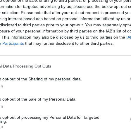
esní nádrž u Dětenic
to opt-out of the sale, sharing to third parties, or processing of your per
formation for targeted advertising by us, please use the below opt-out s
r selection. Please note that after your opt-out request is processed y
 nádrž zvanou Knížek
eing interest-based ads based on personal information utilized by us or
nstruovaly uprostřed
disclosed to third parties prior to your opt-out. You may separately opt-
hlého lesního komplexu u
losure of your personal information by third parties on the IAB’s list of
Dětenice na pomezí
. This information may also be disclosed by us to third parties on the
IA
očeského a
Participants
that may further disclose it to other third parties.
publiky. Menší lesní nádrž s
tky Dymokursko-Bahenské
l Data Processing Opt Outs
alita vody v šumavských
o opt-out of the Sharing of my personal data.
In
iv se vodní prostředí postupně
o opt-out of the Sale of my Personal Data.
uje z historického znečištění,
In
ní zdroje – zejména odpadní
 hospodaření v krajině a
to opt-out of processing my Personal Data for Targeted
ing.
gické podmínky – nadále
In
ků, zjistila
studie