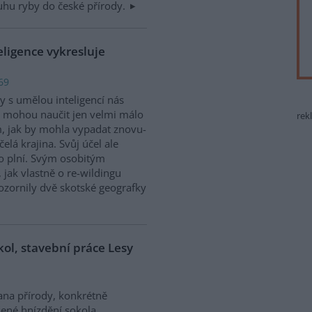
hu ryby do české přírody.
eligence vykresluje
69
y s umělou inteligencí nás
 mohou naučit jen velmi málo
rek
, jak by mohla vypadat znovu-
čelá krajina. Svůj účel ale
o plní. Svým osobitým
jak vlastně o re-wildingu
ozornily dvě skotské geografky
ol, stavební práce Lesy
na přírody, konkrétně
ené hnízdění sokola