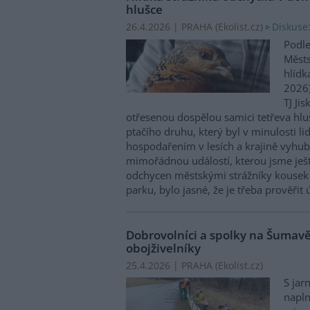
hlušce
Diskuse
26.4.2026 | PRAHA (
Ekolist.cz
)
Podle
Městs
hlídk
2026)
TJ Ji
otřesenou dospělou samici tetřeva hlu
ptačího druhu, který byl v minulosti li
hospodařením v lesích a krajině vyhub
mimořádnou událostí, kterou jsme ještě
odchycen městskými strážníky kousek
parku, bylo jasné, že je třeba prověřit
Dobrovolníci a spolky na Šumav
obojživelníky
25.4.2026 | PRAHA (
Ekolist.cz
)
S jar
napln