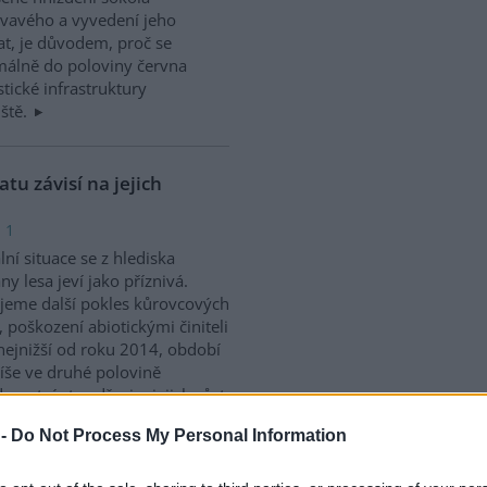
vavého a vyvedení jeho
t, je důvodem, proč se
álně do poloviny června
tické infrastruktury
ště.
u závisí na jejich
 1
lní situace se z hlediska
ny lesa jeví jako příznivá.
jeme další pokles kůrovcových
, poškození abiotickými činiteli
nejnižší od roku 2014, období
píše ve druhé polovině
avotní stav dřevin, jejich růst
ích měsících.
 -
Do Not Process My Personal Information