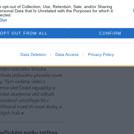
 Roční monitoring pěti
o opt-out of Collection, Use, Retention, Sale, and/or Sharing
oků Vltavy, přinesl důležité
ersonal Data that Is Unrelated with the Purposes for which it
lected.
rek
ennějších přírodních oblastí
Out
ochranu perlorodky říční,
dkovodních mlžů v Evropě.
OPT OUT FROM ALL
CONFIRM
ádkou“: Vědci našli dosud
óze se vzácným broukem
Data Deletion
Data Access
Privacy Policy
mání vzácného brouka
hloda jedlového přineslo nové
y. Tým vedený vědci z
mie věd České republiky a
nské akademie věd odhalil
broukovi umožňuje žít v
ifikoval hned tři nové druhy a
ckých hub.
mažlickém parku tetřeva