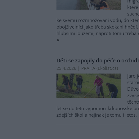
migra
které
such
ke svému rozmnožování vodu, do které
obojživelníci jako třeba skokani hnědí, 
hlubšími loužemi, naproti tomu třeba r
Děti se zapojily do péče o orchi
25.4.2026 | PRAHA (
Ekolist.cz
)
Jaro 
staro
Důvod
zvýše
těcht
let se do této výpomoci krkonošské pří
zdejších škol a nejinak je tomu i letos.