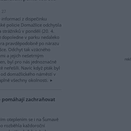
: 27
 informací z dispečinku
ké policie Domažlice odchytila
a strážníků v pondělí (20. 4.
 dopoledne v parku nedaleko
skra pravděpodobně po nárazu
šce. Odchyt tak vzácného
dmi a jejich nešetrným
rek
en, byl pro nás jednoznačně
 neřešili. Navíc když pták byl
 od domažlického náměstí v
 úplně všechny okolnosti.
ě pomáhají zachraňovat
ním oteplením se i na Šumavě
o rozběhla každoroční