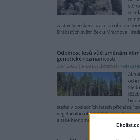
stěho
mláďa
minim
zastavily veškeré práce na obnově turis
Drábských světniček u Mnichova Hradi
Odolnost lesů vůči změnám klimat
genetické rozmanitosti
Diskuse:
30.4.2026 | PRAHA (
Ekolist.cz
)
Aktuá
ochra
Sledu
těžeb
bylo 
sucha v posledních letech přicházejí s
vegetačního období, kdy neovlivňují zdr
a také bionomii škůdců tak jako v jarn
Ekolist.cz