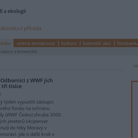
í a ekologii
licistika
/
příroda
istika
zelená domácnost
kultura
kalendář akcí
fotobank
názory a komentáře
re
. Odborníci z WWF jich
tři tisíce
2
ý týden vypustili zástupci
ového fondu na ochranu
ody (WWF Česko) zhruba 3000
ch jeseterů (
Acipenser
enus
) do řeky Moravy v
moraví. Jde o další krok v