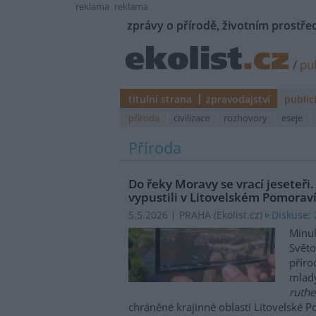
reklama
reklama
zprávy o přírodě, životním prostřed
/
pub
titulní strana
zpravodajství
public
příroda
civilizace
rozhovory
eseje
Příroda
Do řeky Moravy se vrací jeseteři
vypustili v Litovelském Pomoraví 
Diskuse: 
5.5.2026 | PRAHA (
Ekolist.cz
)
Minul
Svět
přír
mladý
ruth
chráněné krajinné oblasti Litovelské Po