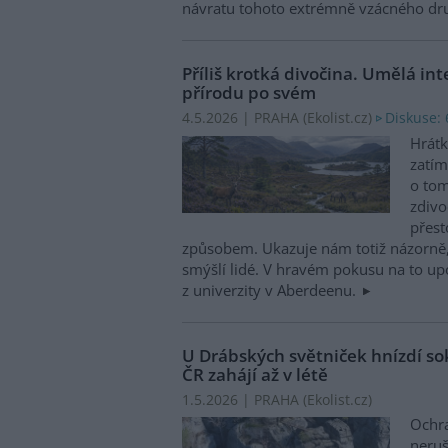
návratu tohoto extrémně vzácného dru
Příliš krotká divočina. Umělá int
přírodu po svém
Diskuse: 
4.5.2026 | PRAHA (
Ekolist.cz
)
Hrátk
zatím
o tom
zdivo
přest
způsobem. Ukazuje nám totiž názorně, 
smýšlí lidé. V hravém pokusu na to up
z univerzity v Aberdeenu.
U Drábských světniček hnízdí sok
ČR zahájí až v létě
1.5.2026 | PRAHA (
Ekolist.cz
)
Ochra
neruš