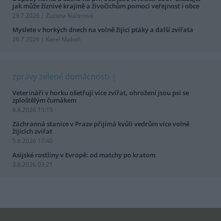
jak může žíznivé krajině a živočichům pomoci veřejnost i obce
29.7.2026 | Zuzana Kučerová
Myslete v horkých dnech na volně žijící ptáky a další zvířata
28.7.2026 | Karel Makoň
zprávy zelené domácnosti
Veterináři v horku ošetřují více zvířat, ohrožení jsou psi se
zploštělým čumákem
6.8.2026 15:15
Záchranná stanice v Praze přijímá kvůli vedrům více volně
žijících zvířat
5.8.2026 17:40
Asijské rostliny v Evropě: od matchy po kratom
3.8.2026 03:21