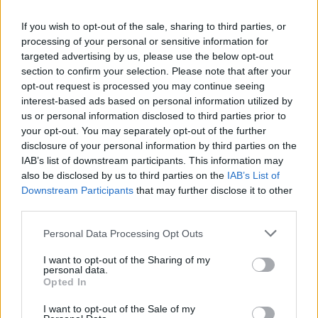
28. června 2000 | Mgr. Jana Solemová
Diskuse: 1
If you wish to opt-out of the sale, sharing to third parties, or
processing of your personal or sensitive information for
Provádí u nás někdo komplexní ekologická posouzení
targeted advertising by us, please use the below opt-out
projektů domů?
section to confirm your selection. Please note that after your
dotaz: 78
- Nezodpovězený
opt-out request is processed you may continue seeing
25. dubna 2000 | Zbyněk Herynek a Kateřina Luterová
interest-based ads based on personal information utilized by
us or personal information disclosed to third parties prior to
your opt-out. You may separately opt-out of the further
Jak nejlépe zaizolovat podlahu?
disclosure of your personal information by third parties on the
dotaz: 45
- Zodpovězený
IAB’s list of downstream participants. This information may
6. dubna 2000 |
also be disclosed by us to third parties on the
IAB’s List of
Diskuse: 2
Downstream Participants
that may further disclose it to other
third parties.
Jak na zimu ve starém kamenném domě?
Personal Data Processing Opt Outs
dotaz: 44
- Zodpovězený
6. dubna 2000 | Luboš Pletka
Diskuse: 1
I want to opt-out of the Sharing of my
personal data.
Opted In
Kdo u nás dělá rákosové střechy
I want to opt-out of the Sale of my
dotaz: 77
- Zodpovězený