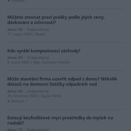
Diskuse: 1
Můžete srovnat prací prášky podle jejich ceny,
dávkování a účinnosti?
dotaz: 46
- Zodpovězený
17. srpna 2000 | Radek
Kdo vyrábí kompostovací záchody?
dotaz: 84
- Zodpovězený
9. srpna 2000 | Mgr. Stanislav Paleček
Může stavební firma uzavřít odpad z domu? Několik
dotazů na domovní čističky odpadních vod
dotaz: 83
- Zodpovězený
26. července 2000 | Ing Jan Vlček
Diskuse: 1
Existují bezfosfátové mycí prostředky do myček na
nádobí?
dotaz: 73
- Zodpovězený