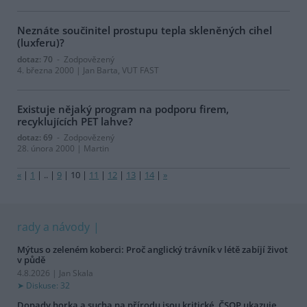
Neznáte součinitel prostupu tepla skleněných cihel
(luxferu)?
dotaz: 70
- Zodpovězený
4. března 2000 | Jan Barta, VUT FAST
Existuje nějaký program na podporu firem,
recyklujících PET lahve?
dotaz: 69
- Zodpovězený
28. února 2000 | Martin
«
|
1
|
..
|
9
|
10
|
11
|
12
|
13
|
14
|
»
rady a návody
Mýtus o zeleném koberci: Proč anglický trávník v létě zabíjí život
v půdě
4.8.2026 | Jan Skala
Diskuse: 32
Dopady horka a sucha na přírodu jsou kritické. ČSOP ukazuje,