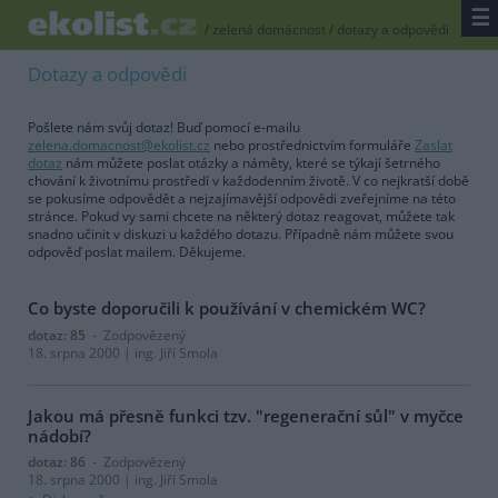
☰
/
zelená domácnost
/
dotazy a odpovědi
Dotazy a odpovědi
Pošlete nám svůj dotaz! Buď pomocí e-mailu
zelena.domacnost@ekolist.cz
nebo prostřednictvím formuláře
Zaslat
dotaz
nám můžete poslat otázky a náměty, které se týkají šetrného
chování k životnímu prostředí v každodenním životě. V co nejkratší době
se pokusíme odpovědět a nejzajímavější odpovědi zveřejníme na této
stránce. Pokud vy sami chcete na některý dotaz reagovat, můžete tak
snadno učinit v diskuzi u každého dotazu. Případně nám můžete svou
odpověď poslat mailem. Děkujeme.
Co byste doporučili k používání v chemickém WC?
dotaz: 85
- Zodpovězený
18. srpna 2000 | ing. Jiří Smola
Jakou má přesně funkci tzv. "regenerační sůl" v myčce
nádobí?
dotaz: 86
- Zodpovězený
18. srpna 2000 | ing. Jiří Smola