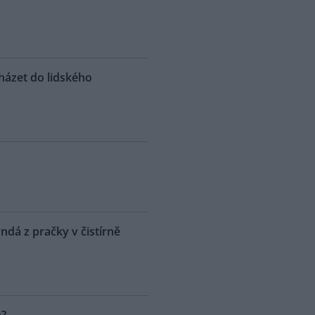
házet do lidského
yndá z pračky v čistírně