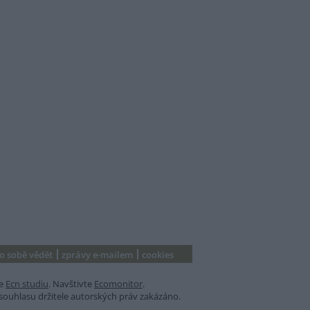
 o sobě vědět
zprávy e-mailem
cookies
e
Ecn studiu
. Navštivte
Ecomonitor
.
souhlasu držitele autorských práv zakázáno.