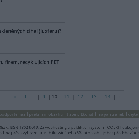
m?
kleněných cihel (luxferu)?
 firem, recyklujících PET
«
|
1
|
..
|
9
|
10
|
11
|
12
|
13
|
14
|
»
podpořte nás
přebírání obsahu
tištěný Ekolist
mapa stránek
dejte
BEZK
. ISSN 1802-9019. Za
webhosting
a
publikační systém TOOLKIT
děkujem
šechna práva vyhrazena. Publikování nebo šíření obsahu je bez předchozího 