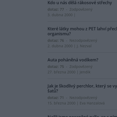
Kdo u nás dělá rákosové střechy
dotaz: 77
- Zodpovězený
3. dubna 2000 |
Které látky mohou z PET lahví přec
organismu?
dotaz: 76
- Nezodpovězený
2. dubna 2000 | J. Nezval
Auta poháněná vodíkem?
dotaz: 75
- Zodpovězený
27. března 2000 | Jendik
Jak je škodlivý perchlor, který se v
šatů?
dotaz: 71
- Nezodpovězený
15. března 2000 | Eva Hanzalová