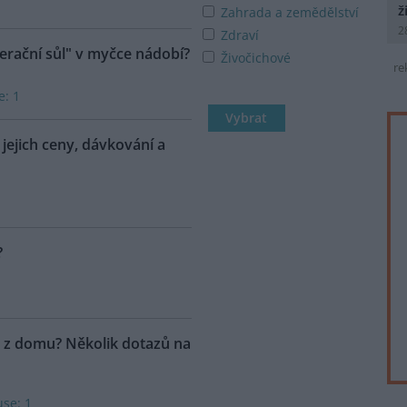
ž
Zahrada a zemědělství
2
Zdraví
erační sůl" v myčce nádobí?
Živočichové
re
e: 1
jejich ceny, dávkování a
?
d z domu? Několik dotazů na
use: 1