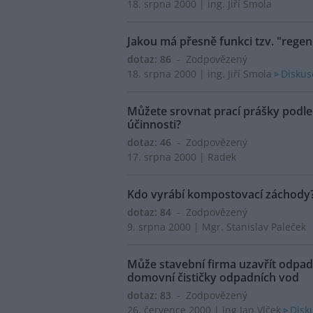
18. srpna 2000 | ing. Jiří Smola
Jakou má přesně funkci tzv. "regen
dotaz: 86
- Zodpovězený
18. srpna 2000 | ing. Jiří Smola
Diskus
Můžete srovnat prací prášky podle 
účinnosti?
dotaz: 46
- Zodpovězený
17. srpna 2000 | Radek
Kdo vyrábí kompostovací záchody
dotaz: 84
- Zodpovězený
9. srpna 2000 | Mgr. Stanislav Paleček
Může stavební firma uzavřít odpa
domovní čističky odpadních vod
dotaz: 83
- Zodpovězený
26. července 2000 | Ing Jan Vlček
Disk