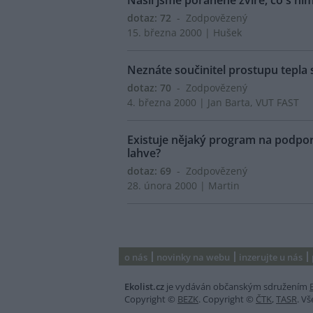
Našli jsme poraněné zvíře, co s ní
dotaz: 72
- Zodpovězený
15. března 2000 | Hušek
Neznáte součinitel prostupu tepla s
dotaz: 70
- Zodpovězený
4. března 2000 | Jan Barta, VUT FAST
Existuje nějaký program na podporu
lahve?
dotaz: 69
- Zodpovězený
28. února 2000 | Martin
o nás
novinky na webu
inzerujte u nás
Ekolist.cz
je vydáván občanským sdružením
Copyright ©
BEZK
. Copyright ©
ČTK
,
TASR
. V