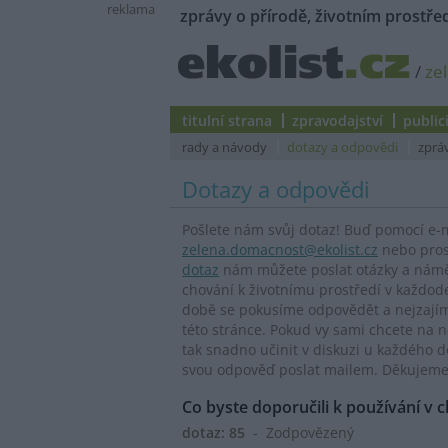
reklama
zprávy o přírodě, životním prostřed
/
ze
titulní strana
zpravodajství
public
rady a návody
dotazy a odpovědi
zprá
Dotazy a odpovědi
Pošlete nám svůj dotaz! Buď pomocí e-
zelena.domacnost@ekolist.cz
nebo pros
dotaz
nám můžete poslat otázky a náměty
chování k životnímu prostředí v každode
době se pokusíme odpovědět a nejzajím
této stránce. Pokud vy sami chcete na 
tak snadno učinit v diskuzi u každého
svou odpověď poslat mailem. Děkujeme
Co byste doporučili k používání v
dotaz: 85
- Zodpovězený