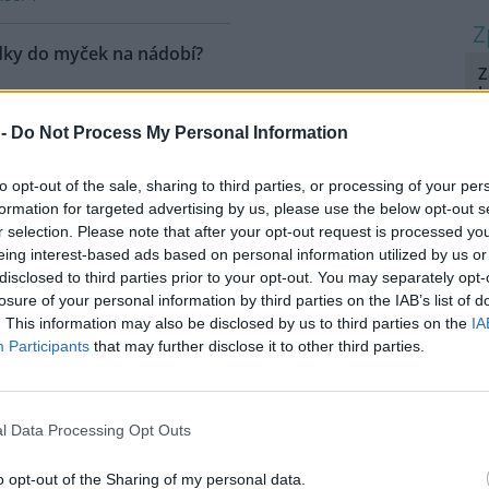
edky do myček na nádobí?
Z
k
5
 -
Do Not Process My Personal Information
A
v zimě, kolik stojí a kde se
p
to opt-out of the sale, sharing to third parties, or processing of your per
3
formation for targeted advertising by us, please use the below opt-out s
r selection. Please note that after your opt-out request is processed y
U
l
eing interest-based ads based on personal information utilized by us or
1
disclosed to third parties prior to your opt-out. You may separately opt-
losure of your personal information by third parties on the IAB’s list of
rek
. This information may also be disclosed by us to third parties on the
IA
ika Folvarcná
Diskuse: 3
Participants
that may further disclose it to other third parties.
ze sprejů?
l Data Processing Opt Outs
o opt-out of the Sharing of my personal data.