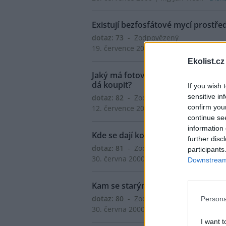
Existují bezfosfátové mycí prostř
dotaz: 73
- Zodpovězený
19. července 2000 | Jana Hurniková
Ekolist.cz
Jaký má fotovoltaický článek výkon 
dá koupit?
If you wish 
sensitive in
dotaz: 82
- Zodpovězený
confirm you
12. července 2000 | Jiří Vosecký
continue se
information 
Kde se dají koupit bio potraviny?
further disc
dotaz: 81
- Zodpovězený
participants
30. června 2000 | Martin Svoboda, Mon
Downstream 
Kam se starými žárovkami a obaly 
dotaz: 80
- Zodpovězený
Persona
30. června 2000 | Ivona Hlasová
I want t