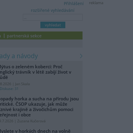
reklama
Přihlášení
rozšířené vyhledávání
a
partnerská sekce
rady a návody
ýtus o zeleném koberci: Proč
nglický trávník v létě zabíjí život v
ůdě
.8.2026 | Jan Skala
Diskuse: 31
opady horka a sucha na přírodu jsou
ritické. ČSOP ukazuje, jak může
íznivé krajině a živočichům pomoci
eřejnost i obce
9.7.2026 | Zuzana Kučerová
yslete v horkých dnech na volně