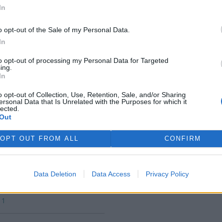
In
robené z ekologicky
o opt-out of the Sale of my Personal Data.
In
Diskuse: 1
to opt-out of processing my Personal Data for Targeted
ing.
ologická posouzení projektů
In
o opt-out of Collection, Use, Retention, Sale, and/or Sharing
eřina Luterová
ersonal Data that Is Unrelated with the Purposes for which it
lected.
Out
OPT OUT FROM ALL
CONFIRM
Data Deletion
Data Access
Privacy Policy
 domě?
 1