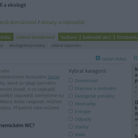
í a ekologii
lená domácnost
/
dotazy a odpovědi
istika
zelená domácnost
kultura
kalendář akcí
fotobank
vy
ekologické poradny
zelená úsporám
zaslat dotaz
M
Vybrat kategorii:
mailu
a
třednictvím formuláře
Zaslat
p
Domácnost
, které se týkají šetrného
4
Doprava a cestování
nním životě. V co nejkratší
avější odpovědi zveřejníme na
Ekologické poradny
některý dotaz reagovat, můžete
D
Ekoznačky
k
 dotazu. Případně nám můžete
Energie
ž
.
v
Odpady
 chemickém WC?
2
Stavby
Voda
M