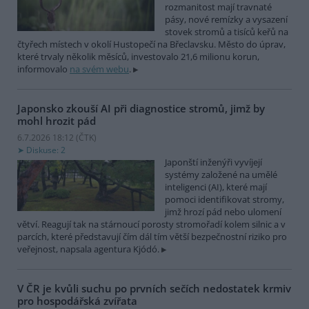
rozmanitost mají travnaté
pásy, nové remízky a vysazení
stovek stromů a tisíců keřů na
čtyřech místech v okolí Hustopečí na Břeclavsku. Město do úprav,
které trvaly několik měsíců, investovalo 21,6 milionu korun,
informovalo
na svém webu
.
Japonsko zkouší AI při diagnostice stromů, jimž by
mohl hrozit pád
6.7.2026 18:12 (
ČTK
)
Diskuse: 2
Japonští inženýři vyvíjejí
systémy založené na umělé
inteligenci (AI), které mají
pomoci identifikovat stromy,
jimž hrozí pád nebo ulomení
větví. Reagují tak na stárnoucí porosty stromořadí kolem silnic a v
parcích, které představují čím dál tím větší bezpečnostní riziko pro
veřejnost, napsala agentura Kjódó.
V ČR je kvůli suchu po prvních sečích nedostatek krmiv
pro hospodářská zvířata