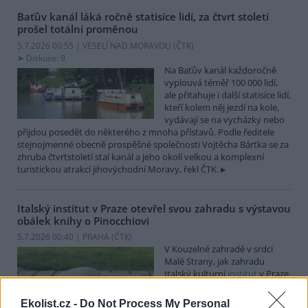
Baťův kanál láká ročně statisíce lidí, za čtvrt století
prošel totální proměnou
5.7.2026 00:55 | VESELÍ NAD MORAVOU (
ČTK
)
Diskuse: 9
Na Baťův kanál každoročně
vyplouvá téměř 100 000 lidí,
ale přitahuje i další statisíce lidí,
kteří kolem něj jezdí na kole,
vydávají se na vycházky nebo
přijdou posedět do některého z mnoha přístavů. Podle ředitele
stejnojmenné obecně prospěšné společnosti Vojtěcha Bártka se za
zhruba čtvrtstoletí stal kanál a jeho okolí velkou a komplexní
turistickou atrakcí jihovýchodní Moravy, řekl ČTK.
Italský institut v Praze otevřel svou zahradu s výstavou
obálek knihy o Pinocchiovi
5.7.2026 00:40 | PRAHA (
ČTK
)
V Kouzelné zahradě v srdci
Malé Strany, jak zahradu
Italský kulturní
institut
v Praze
pojmenoval, si mohou lidé
nyní prohlédnout výstavu
Ekolist.cz -
Do Not Process My Personal