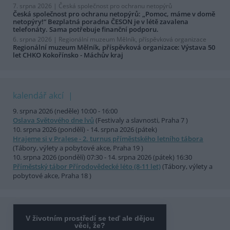
7. srpna 2026 |
Česká společnost pro ochranu netopýrů
Česká společnost pro ochranu netopýrů: „Pomoc, máme v domě
netopýry!“ Bezplatná poradna ČESON je v létě zavalena
telefonáty. Sama potřebuje finanční podporu.
6. srpna 2026 |
Regionální muzeum Mělník, příspěvková organizace
Regionální muzeum Mělník, příspěvková organizace: Výstava 50
let CHKO Kokořínsko - Máchův kraj
kalendář akcí
9. srpna 2026 (neděle) 10:00 - 16:00
Oslava Světového dne lvů
(Festivaly a slavnosti, Praha 7 )
10. srpna 2026 (pondělí) - 14. srpna 2026 (pátek)
Hrajeme si v Pralese - 2. turnus příměstského letního tábora
(Tábory, výlety a pobytové akce, Praha 19 )
10. srpna 2026 (pondělí) 07:30 - 14. srpna 2026 (pátek) 16:30
Příměstský tábor Přírodovědecké léto (8-11 let)
(Tábory, výlety a
pobytové akce, Praha 18 )