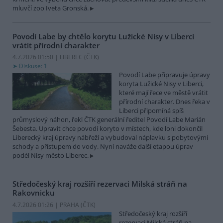
mluvčí zoo Iveta Gronská.
Povodí Labe by chtělo korytu Lužické Nisy v Liberci
vrátit přírodní charakter
4.7.2026 01:50 | LIBEREC (
ČTK
)
Diskuse: 1
Povodí Labe připravuje úpravy
koryta Lužické Nisy v Liberci,
které mají řece ve městě vrátit
přírodní charakter. Dnes řeka v
Liberci připomíná spíš
průmyslový náhon, řekl ČTK generální ředitel Povodí Labe Marián
Šebesta. Upravit chce povodí koryto v místech, kde loni dokončil
Liberecký kraj úpravy nábřeží a vybudoval náplavku s pobytovými
schody a přístupem do vody. Nyní naváže další etapou úprav
podél Nisy město Liberec.
Středočeský kraj rozšíří rezervaci Milská stráň na
Rakovnicku
4.7.2026 01:26 | PRAHA (
ČTK
)
Středočeský kraj rozšíří
rezervaci Milská stráň na