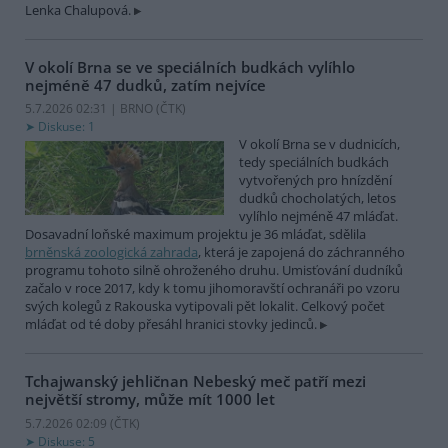
Lenka Chalupová.
V okolí Brna se ve speciálních budkách vylíhlo
nejméně 47 dudků, zatím nejvíce
5.7.2026 02:31 | BRNO (
ČTK
)
Diskuse: 1
V okolí Brna se v dudnicích,
tedy speciálních budkách
vytvořených pro hnízdění
dudků chocholatých, letos
vylíhlo nejméně 47 mláďat.
Dosavadní loňské maximum projektu je 36 mláďat, sdělila
brněnská zoologická zahrada
, která je zapojená do záchranného
programu tohoto silně ohroženého druhu. Umisťování dudníků
začalo v roce 2017, kdy k tomu jihomoravští ochranáři po vzoru
svých kolegů z Rakouska vytipovali pět lokalit. Celkový počet
mláďat od té doby přesáhl hranici stovky jedinců.
Tchajwanský jehličnan Nebeský meč patří mezi
největší stromy, může mít 1000 let
5.7.2026 02:09 (
ČTK
)
Diskuse: 5