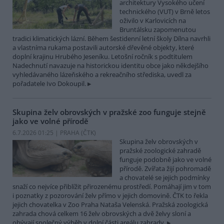
architektury Vysokého učení
technického (VUT) v Brně letos
oživilo v Karlovicích na
Bruntálsku zapomenutou
tradici klimatických lázní. Během šestidenní letní školy Dílna navrhli
a vlastníma rukama postavili autorské dřevěné objekty, které
doplní krajinu Hrubého Jeseníku. Letošní ročník s podtitulem
Nadechnutí navazuje na historickou identitu obce jako někdejšího
vyhledávaného lázeňského a rekreačního střediska, uvedl za
pořadatele Ivo Dokoupil.
Skupina želv obrovských v pražské zoo funguje stejně
jako ve volné přírodě
6.7.2026 01:25 | PRAHA (
ČTK
)
Skupina želv obrovských v
pražské zoologické zahradě
funguje podobně jako ve volné
přírodě. Zvířata žijí pohromadě
a chovatelé se jejich podmínky
snaží co nejvíce přiblížit přirozenému prostředí. Pomáhají jim v tom
i poznatky z pozorování želv přímo v jejich domovině. ČTK to řekla
jejich chovatelka v Zoo Praha Nataša Velenská. Pražská zoologická
zahrada chová celkem 16 želv obrovských a dvě želvy sloní a
obývají společný výběh v dolní části areálu zahrady.