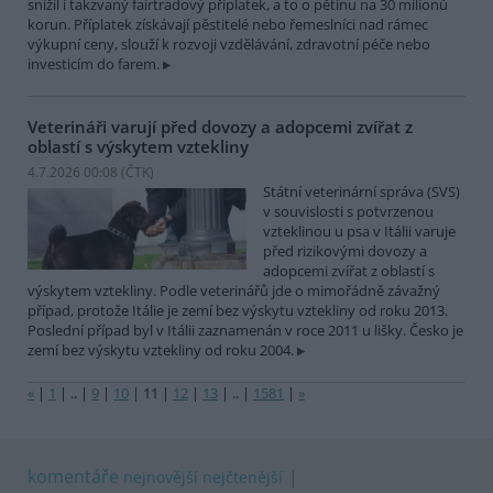
snížil i takzvaný fairtradový příplatek, a to o pětinu na 30 milionů
korun. Příplatek získávají pěstitelé nebo řemeslníci nad rámec
výkupní ceny, slouží k rozvoji vzdělávání, zdravotní péče nebo
investicím do farem.
Veterináři varují před dovozy a adopcemi zvířat z
oblastí s výskytem vztekliny
4.7.2026 00:08 (
ČTK
)
Státní veterinární správa (SVS)
v souvislosti s potvrzenou
vzteklinou u psa v Itálii varuje
před rizikovými dovozy a
adopcemi zvířat z oblastí s
výskytem vztekliny. Podle veterinářů jde o mimořádně závažný
případ, protože Itálie je zemí bez výskytu vztekliny od roku 2013.
Poslední případ byl v Itálii zaznamenán v roce 2011 u lišky. Česko je
zemí bez výskytu vztekliny od roku 2004.
«
|
1
|
..
|
9
|
10
|
11
|
12
|
13
|
..
|
1581
|
»
komentáře
nejnovější
nejčtenější