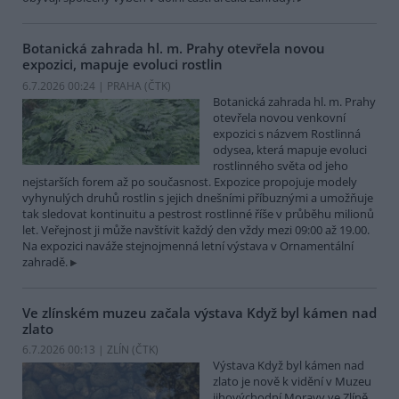
Botanická zahrada hl. m. Prahy otevřela novou
expozici, mapuje evoluci rostlin
6.7.2026 00:24 | PRAHA (
ČTK
)
Botanická zahrada hl. m. Prahy
otevřela novou venkovní
expozici s názvem Rostlinná
odysea, která mapuje evoluci
rostlinného světa od jeho
nejstarších forem až po současnost. Expozice propojuje modely
vyhynulých druhů rostlin s jejich dnešními příbuznými a umožňuje
tak sledovat kontinuitu a pestrost rostlinné říše v průběhu milionů
let. Veřejnost ji může navštívit každý den vždy mezi 09:00 až 19.00.
Na expozici naváže stejnojmenná letní výstava v Ornamentální
zahradě.
Ve zlínském muzeu začala výstava Když byl kámen nad
zlato
6.7.2026 00:13 | ZLÍN (
ČTK
)
Výstava Když byl kámen nad
zlato je nově k vidění v Muzeu
jihovýchodní Moravy ve Zlíně.