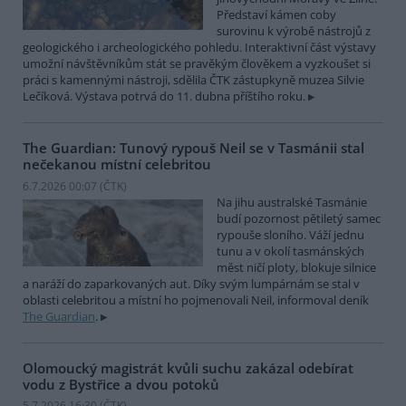
Představí kámen coby
surovinu k výrobě nástrojů z
geologického i archeologického pohledu. Interaktivní část výstavy
umožní návštěvníkům stát se pravěkým člověkem a vyzkoušet si
práci s kamennými nástroji, sdělila ČTK zástupkyně muzea Silvie
Lečíková. Výstava potrvá do 11. dubna příštího roku.
The Guardian: Tunový rypouš Neil se v Tasmánii stal
nečekanou místní celebritou
6.7.2026 00:07 (
ČTK
)
Na jihu australské Tasmánie
budí pozornost pětiletý samec
rypouše sloního. Váží jednu
tunu a v okolí tasmánských
měst ničí ploty, blokuje silnice
a naráží do zaparkovaných aut. Díky svým lumpárnám se stal v
oblasti celebritou a místní ho pojmenovali Neil, informoval deník
The Guardian
.
Olomoucký magistrát kvůli suchu zakázal odebírat
vodu z Bystřice a dvou potoků
5.7.2026 16:30 (
ČTK
)