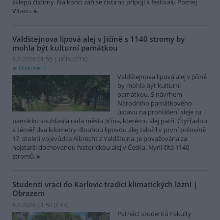
sklepů čistírny. Na konci září se čistírna připojí k festivalu Poznej
Vltavu.
Valdštejnova lipová alej v Jičíně s 1140 stromy by
mohla být kulturní památkou
6.7.2026 01:55 | JIČÍN (
ČTK
)
Diskuse: 1
Valdštejnova lipová alej v Jičíně
by mohla být kulturní
památkou. S návrhem
Národního památkového
ústavu na prohlášení aleje za
památku souhlasila rada města Jičína, kterému alej patří. Čtyřřadou
a téměř dva kilometry dlouhou lipovou alej založil v první polovině
17. století vojevůdce Albrecht z Valdštejna. Je považována za
nejstarší dochovanou historickou alej v Česku. Nyní čítá 1140
stromů.
Studenti vrací do Karlovic tradici klimatických lázní
|
Obrazem
6.7.2026 01:50 (
ČTK
)
Patnáct studentů Fakulty