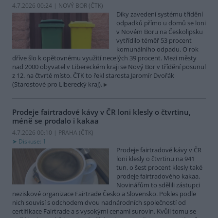
4.7.2026 00:24 | NOVÝ BOR (
ČTK
)
Díky zavedení systému třídění
odpadků přímo u domů se loni
v Novém Boru na Českolipsku
vytřídilo téměř 53 procent
komunálního odpadu. O rok
dříve šlo k opětovnému využití necelých 39 procent. Mezi městy
nad 2000 obyvatel v Libereckém kraji se Nový Bor v třídění posunul
z 12. na čtvrté místo. ČTK to řekl starosta Jaromír Dvořák
(Starostové pro Liberecký kraj).
Prodeje fairtradové kávy v ČR loni klesly o čtvrtinu,
méně se prodalo i kakaa
4.7.2026 00:10 | PRAHA (
ČTK
)
Diskuse: 1
Prodeje fairtradové kávy v ČR
loni klesly o čtvrtinu na 941
tun, o šest procent klesly také
prodeje fairtradového kakaa.
Novinářům to sdělili zástupci
neziskové organizace Fairtrade Česko a Slovensko. Pokles podle
nich souvisí s odchodem dvou nadnárodních společností od
certifikace Fairtrade a s vysokými cenami surovin. Kvůli tomu se