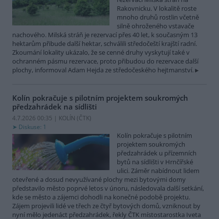
Rakovnicku. V lokalitě roste
mnoho druhů rostlin včetně
silně ohroženého vstavače
nachového. Milská stráň je rezervací přes 40 let, k současným 13
hektarům přibude další hektar, schválili středočeští krajští radní.
Zkoumání lokality ukázalo, že se cenné druhy vyskytují také v
ochranném pásmu rezervace, proto přibudou do rezervace další
plochy, informoval Adam Hejda ze středočeského hejtmanství.
Kolín pokračuje s pilotním projektem soukromých
předzahrádek na sídlišti
4.7.2026 00:35 | KOLÍN (
ČTK
)
Diskuse: 1
Kolín pokračuje s pilotním
projektem soukromých
předzahrádek u přízemních
bytů na sídlišti v Hrnčířské
ulici. Záměr nabídnout lidem
otevřené a dosud nevyužívané plochy mezi bytovými domy
představilo město poprvé letos v únoru, následovala další setkání,
kde se město a zájemci dohodli na konečné podobě projektu.
Zájem projevili lidé ve třech ze čtyř bytových domů, vzniknout by
nyní mělo jedenáct předzahrádek, řekly ČTK místostarostka Iveta