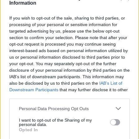
obálek knihy Pinocchiova dobrodružství ze 40 zemí světa. Výstava
Information
je součástí oslav 200. výročí narození spisovatele Carla Collodiho,
který pohádkovou knihu napsal. Institut k jeho výročí připravil
také scénickou instalaci ve své zahradě inspirovanou příběhem
If you wish to opt-out of the sale, sharing to third parties, or
Pinocchia. Zahrada bude otevřená do 12. září. Vstup do ní bude
processing of your personal or sensitive information for
možný od úterý do soboty od 15:00 do 19:00 a v mimořádnou
targeted advertising by us, please use the below opt-out
otevírací dobu o víkendech.
section to confirm your selection. Please note that after your
opt-out request is processed you may continue seeing
interest-based ads based on personal information utilized by
Tillandsie z Botanické zahrady v Liberci přibyly na
us or personal information disclosed to third parties prior to
seznam národní sbírky
your opt-out. You may separately opt-out of the further
5.7.2026 00:35 | LIBEREC (
ČTK
)
disclosure of your personal information by third parties on the
Tillandsie z Botanické zahrady
v Liberci přibyly na seznam
IAB’s list of downstream participants. This information may
národní sbírky, který od roku
also be disclosed by us to third parties on the
IAB’s List of
2023 vytváří Unie botanických
Downstream Participants
that may further disclose it to other
zahrad ČR. O jejich zařazení
third parties.
rozhodli na začátku června kurátoři národní sbírky, informovala
edukátorka Botanické zahrady v Liberci Soňa Kajzrová. Na
Personal Data Processing Opt Outs
národním seznamu má liberecká zahrada už z minulého roku také
sbírku masožravých rostlin.
I want to opt-out of the Sharing of my
personal data.
Opted In
Zemědělci v západním Japonsku zahájili tradiční
dodávku hranatých melounů