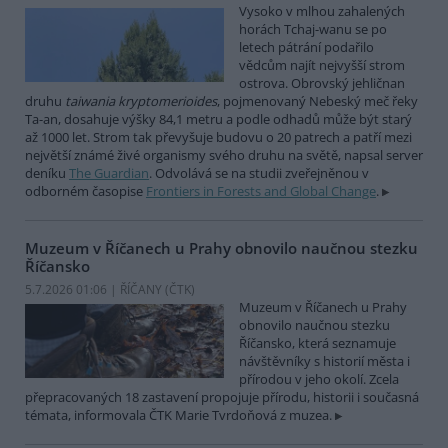
Vysoko v mlhou zahalených
horách Tchaj-wanu se po
letech pátrání podařilo
vědcům najít nejvyšší strom
ostrova. Obrovský jehličnan
druhu
taiwania kryptomerioides
, pojmenovaný Nebeský meč řeky
Ta-an, dosahuje výšky 84,1 metru a podle odhadů může být starý
až 1000 let. Strom tak převyšuje budovu o 20 patrech a patří mezi
největší známé živé organismy svého druhu na světě, napsal server
deníku
The Guardian
. Odvolává se na studii zveřejněnou v
odborném časopise
Frontiers in Forests and Global Change
.
Muzeum v Říčanech u Prahy obnovilo naučnou stezku
Říčansko
5.7.2026 01:06 | ŘÍČANY (
ČTK
)
Muzeum v Říčanech u Prahy
obnovilo naučnou stezku
Říčansko, která seznamuje
návštěvníky s historií města i
přírodou v jeho okolí. Zcela
přepracovaných 18 zastavení propojuje přírodu, historii i současná
témata, informovala ČTK Marie Tvrdoňová z muzea.