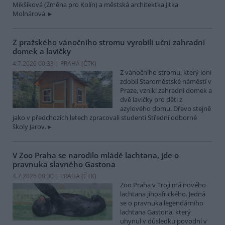
Mikšíková (Změna pro Kolín) a městská architektka Jitka
Molnárová.
Z pražského vánočního stromu vyrobili učni zahradní
domek a lavičky
4.7.2026 00:33 | PRAHA (
ČTK
)
Z vánočního stromu, který loni
zdobil Staroměstské náměstí v
Praze, vznikl zahradní domek a
dvě lavičky pro děti z
azylového domu. Dřevo stejně
jako v předchozích letech zpracovali studenti Střední odborné
školy Jarov.
V Zoo Praha se narodilo mládě lachtana, jde o
pravnuka slavného Gastona
4.7.2026 00:30 | PRAHA (
ČTK
)
Zoo Praha v Troji má nového
lachtana jihoafrického. Jedná
se o pravnuka legendárního
lachtana Gastona, který
uhynul v důsledku povodní v