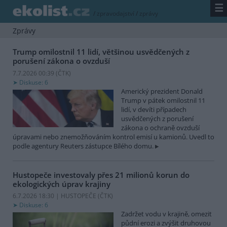
☰
/
zpravodajství
/
zprávy
Zprávy
Trump omilostnil 11 lidí, většinou usvědčených z
porušení zákona o ovzduší
7.7.2026 00:39 (
ČTK
)
Diskuse: 6
Americký prezident Donald
Trump v pátek omilostnil 11
lidí, v devíti případech
usvědčených z porušení
zákona o ochraně ovzduší
úpravami nebo znemožňováním kontrol emisí u kamionů. Uvedl to
podle agentury Reuters zástupce Bílého domu.
Hustopeče investovaly přes 21 milionů korun do
ekologických úprav krajiny
6.7.2026 18:30 | HUSTOPEČE (
ČTK
)
Diskuse: 6
Zadržet vodu v krajině, omezit
půdní erozi a zvýšit druhovou