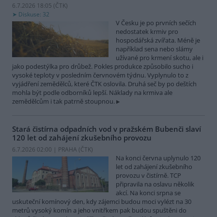
6.7.2026 18:05 (
ČTK
)
Diskuse: 32
V Česku je po prvních sečích
nedostatek krmiv pro
hospodářská zvířata. Méně je
například sena nebo slámy
užívané pro krmení skotu, ale i
jako podestýlka pro drůbež. Pokles produkce způsobilo sucho i
vysoké teploty v posledním červnovém týdnu. Vyplynulo to z
vyjádření zemědělců, které ČTK oslovila. Druhá seč by po deštích
mohla být podle odborníků lepší. Náklady na krmiva ale
zemědělcům i tak patrně stoupnou.
Stará čistírna odpadních vod v pražském Bubenči slaví
120 let od zahájení zkušebního provozu
6.7.2026 02:00 | PRAHA (
ČTK
)
Na konci června uplynulo 120
let od zahájení zkušebního
provozu v čistírně. TCP
připravila na oslavu několik
akcí. Na konci srpna se
uskuteční komínový den, kdy zájemci budou moci vylézt na 30
metrů vysoký komín a jeho vnitřkem pak budou spuštěni do