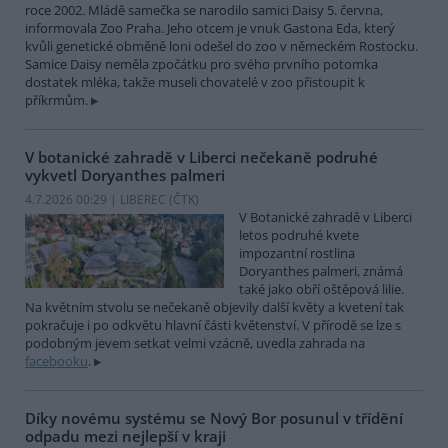
roce 2002. Mládě samečka se narodilo samici Daisy 5. června,
informovala Zoo Praha. Jeho otcem je vnuk Gastona Eda, který
kvůli genetické obměně loni odešel do zoo v německém Rostocku.
Samice Daisy neměla zpočátku pro svého prvního potomka
dostatek mléka, takže museli chovatelé v zoo přistoupit k
příkrmům.
V botanické zahradě v Liberci nečekaně podruhé
vykvetl Doryanthes palmeri
4.7.2026 00:29 | LIBEREC (
ČTK
)
V Botanické zahradě v Liberci
letos podruhé kvete
impozantní rostlina
Doryanthes palmeri, známá
také jako obří oštěpová lilie.
Na květním stvolu se nečekaně objevily další květy a kvetení tak
pokračuje i po odkvětu hlavní části květenství. V přírodě se lze s
podobným jevem setkat velmi vzácně, uvedla zahrada na
facebooku
.
Díky novému systému se Nový Bor posunul v třídění
odpadu mezi nejlepší v kraji