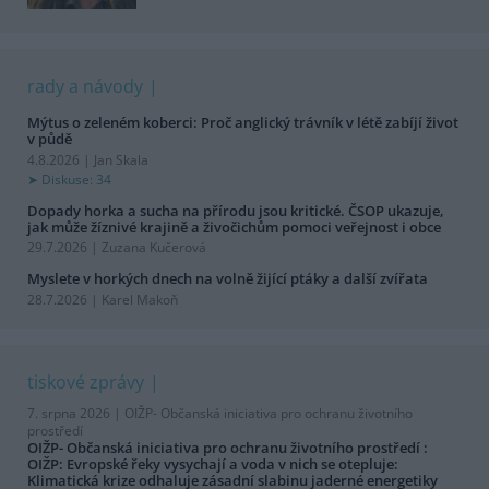
rady a návody
Mýtus o zeleném koberci: Proč anglický trávník v létě zabíjí život
v půdě
4.8.2026 | Jan Skala
Diskuse: 34
Dopady horka a sucha na přírodu jsou kritické. ČSOP ukazuje,
jak může žíznivé krajině a živočichům pomoci veřejnost i obce
29.7.2026 | Zuzana Kučerová
Myslete v horkých dnech na volně žijící ptáky a další zvířata
28.7.2026 | Karel Makoň
tiskové zprávy
7. srpna 2026 |
OIŽP- Občanská iniciativa pro ochranu životního
prostředí
OIŽP- Občanská iniciativa pro ochranu životního prostředí :
OIŽP: Evropské řeky vysychají a voda v nich se otepluje:
Klimatická krize odhaluje zásadní slabinu jaderné energetiky