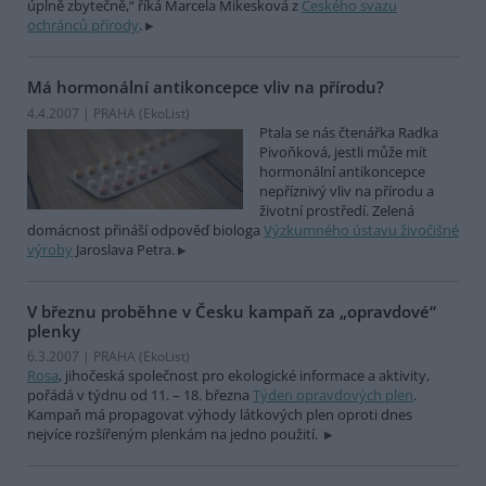
úplně zbytečně,“ říká Marcela Mikesková z
Českého svazu
ochránců přírody
.
Má hormonální antikoncepce vliv na přírodu?
4.4.2007 | PRAHA (EkoList)
Ptala se nás čtenářka Radka
Pivoňková, jestli může mít
hormonální antikoncepce
nepříznivý vliv na přírodu a
životní prostředí. Zelená
domácnost přináší odpověď biologa
Výzkumného ústavu živočišné
výroby
Jaroslava Petra.
V březnu proběhne v Česku kampaň za „opravdové“
plenky
6.3.2007 | PRAHA (EkoList)
Rosa
, jihočeská společnost pro ekologické informace a aktivity,
pořádá v týdnu od 11. – 18. března
Týden opravdových plen
.
Kampaň má propagovat výhody látkových plen oproti dnes
nejvíce rozšířeným plenkám na jedno použití.