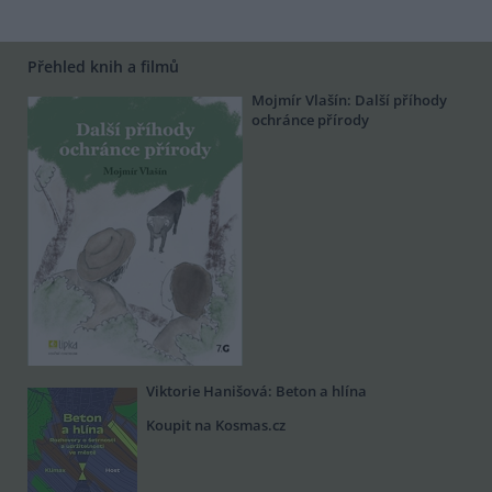
Přehled knih a filmů
Mojmír Vlašín: Další příhody
ochránce přírody
Viktorie Hanišová: Beton a hlína
Koupit na Kosmas.cz