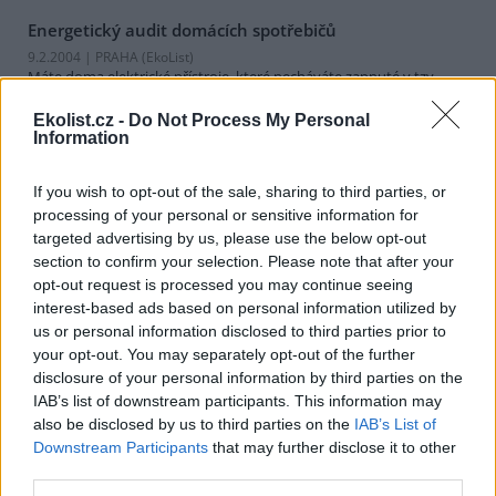
Energetický audit domácích spotřebičů
9.2.2004 | PRAHA (EkoList)
Máte doma elektrické přístroje, které necháváte zapnuté v tzv.
stand by režimu? Pokud ano, pak pravděpodobně zbytečně
spotřebujete a zaplatíte nemálo elektrické energie.
Ekolist.cz -
Do Not Process My Personal
Information
Odvrácená strana plenek
If you wish to opt-out of the sale, sharing to third parties, or
29.1.2004 | PRAHA (EkoList)
processing of your personal or sensitive information for
Když se v 80. letech minulého století objevily jednorázové pleny,
targeted advertising by us, please use the below opt-out
hlásali jejich výrobci, že jde o revoluci v péči o dítě. Jenže není
section to confirm your selection. Please note that after your
všechno zlato, co se leskne, a to ani v případě plenek.
opt-out request is processed you may continue seeing
interest-based ads based on personal information utilized by
Alternativní palivo LPG
us or personal information disclosed to third parties prior to
3.12.2003 | PRAHA (EkoList)
your opt-out. You may separately opt-out of the further
Tento článek byl napsán jako detailnější odpověď na
dotaz
čtenáře
disclosure of your personal information by third parties on the
EkoListu: "Chtěl jsem se zeptat, jak je ekologické palivo LPG oproti
IAB’s list of downstream participants. This information may
bezolovnatému benzínu Natural 95. Při provozu ve vozidle bez
also be disclosed by us to third parties on the
IAB’s List of
katalyzátoru a s katalyzátorem, řízeným či neřízeným. Je v
Downstream Participants
that may further disclose it to other
Evropské unii podpora systémů LPG?"
third parties.