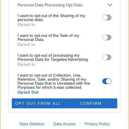
Personal Data Processing Opt Outs
Současná motorová vozidla a ekologie
3.12.2003 | PRAHA (EkoList)
I want to opt-out of the Sharing of my
Tento článek je psán jako odpověď čtenáři EkoListu, který se zaslal
personal data.
redakci následující dotaz
: "Chtěl jsem se zeptat, jak je ekologické
Opted In
palivo LPG oproti bezolovnatému benzínu Natural 95. Při provozu
ve vozidle bez katalyzátoru a s katalyzátorem, řízeným či
I want to opt-out of the Sale of my
neřízeným. Je v
Evropské unii
podpora systémů LPG ?"
Personal Data.
Opted In
«
|
1
|
..
|
117
|
118
|
119
|
120
|
121
|
..
|
126
|
»
I want to opt-out of processing my
Personal Data for Targeted Advertising.
Opted In
dotazy a odpovědi
I want to opt-out of Collection, Use,
Retention, Sale, and/or Sharing of my
Může zemědělec používat chemický postřik, když vítr vane k
Personal Data that Is Unrelated with the
vesnici?
Purposes for which it was collected.
2. dubna 2017
Opted Out
Diskuse: 3
OPT OUT FROM ALL
CONFIRM
Musím mít revizi na kotel, když ho nepoužívám?
7. listopadu 2016
Diskuse: 1
Přepojení domácí ČOV na obecní kanalizaci: musím?
Data Deletion
Data Access
Privacy Policy
19. září 2016