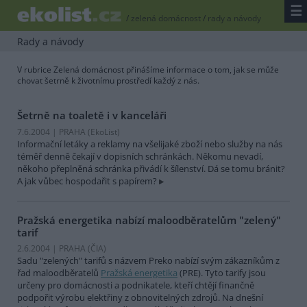
☰
/
zelená domácnost
/
rady a návody
Rady a návody
V rubrice Zelená domácnost přinášíme informace o tom, jak se může
chovat šetrně k životnímu prostředí každý z nás.
Šetrně na toaletě i v kanceláři
7.6.2004 | PRAHA (EkoList)
Informační letáky a reklamy na všelijaké zboží nebo služby na nás
téměř denně čekají v dopisních schránkách. Někomu nevadí,
někoho přeplněná schránka přivádí k šílenství. Dá se tomu bránit?
A jak vůbec hospodařit s papírem?
Pražská energetika nabízí maloodběratelům "zelený"
tarif
2.6.2004 | PRAHA (
ČIA
)
Sadu "zelených" tarifů s názvem Preko nabízí svým zákazníkům z
řad maloodběratelů
Pražská energetika
(PRE). Tyto tarify jsou
určeny pro domácnosti a podnikatele, kteří chtějí finančně
podpořit výrobu elektřiny z obnovitelných zdrojů. Na dnešní