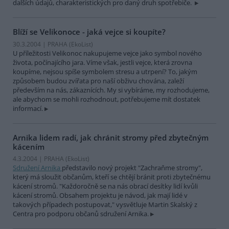
dalších údajů, charakteristických pro daný druh spotřebiče.
Blíží se Velikonoce - jaká vejce si koupíte?
30.3.2004 | PRAHA (EkoList)
U příležitosti Velikonoc nakupujeme vejce jako symbol nového
života, počínajícího jara. Víme však, jestli vejce, která zrovna
koupíme, nejsou spíše symbolem stresu a utrpení? To, jakým
způsobem budou zvířata pro naší obživu chována, zaleží
především na nás, zákaznících. My si vybíráme, my rozhodujeme,
ale abychom se mohli rozhodnout, potřebujeme mít dostatek
informací.
Arnika lidem radí, jak chránit stromy před zbytečným
kácením
4.3.2004 | PRAHA (EkoList)
Sdružení Arnika
představilo nový projekt "Zachraňme stromy",
který má sloužit občanům, kteří se chtějí bránit proti zbytečnému
kácení stromů. "Každoročně se na nás obrací desítky lidí kvůli
kácení stromů. Obsahem projektu je návod, jak mají lidé v
takových případech postupovat," vysvětluje Martin Skalský z
Centra pro podporu občanů sdružení Arnika.