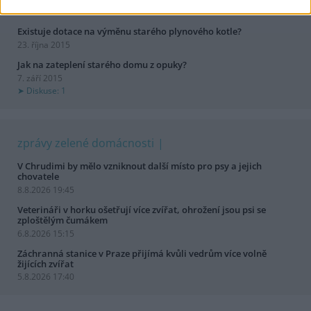
Diskuse: 4
Existuje dotace na výměnu starého plynového kotle?
23. října 2015
Jak na zateplení starého domu z opuky?
7. září 2015
Diskuse: 1
zprávy zelené domácnosti
V Chrudimi by mělo vzniknout další místo pro psy a jejich
chovatele
8.8.2026 19:45
Veterináři v horku ošetřují více zvířat, ohrožení jsou psi se
zploštělým čumákem
6.8.2026 15:15
Záchranná stanice v Praze přijímá kvůli vedrům více volně
žijících zvířat
5.8.2026 17:40