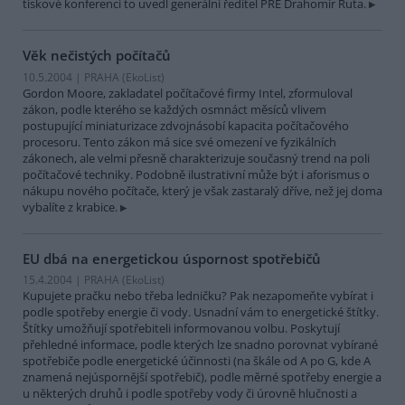
tiskové konferenci to uvedl generální ředitel PRE Drahomír Ruta.
Věk nečistých počítačů
10.5.2004 | PRAHA (EkoList)
Gordon Moore, zakladatel počítačové firmy Intel, zformuloval
zákon, podle kterého se každých osmnáct měsíců vlivem
postupující miniaturizace zdvojnásobí kapacita počítačového
procesoru. Tento zákon má sice své omezení ve fyzikálních
zákonech, ale velmi přesně charakterizuje současný trend na poli
počítačové techniky. Podobně ilustrativní může být i aforismus o
nákupu nového počítače, který je však zastaralý dříve, než jej doma
vybalíte z krabice.
EU dbá na energetickou úspornost spotřebičů
15.4.2004 | PRAHA (EkoList)
Kupujete pračku nebo třeba ledničku? Pak nezapomeňte vybírat i
podle spotřeby energie či vody. Usnadní vám to energetické štítky.
Štítky umožňují spotřebiteli informovanou volbu. Poskytují
přehledné informace, podle kterých lze snadno porovnat vybírané
spotřebiče podle energetické účinnosti (na škále od A po G, kde A
znamená nejúspornější spotřebič), podle měrné spotřeby energie a
u některých druhů i podle spotřeby vody či úrovně hlučnosti a