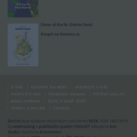
Omar el Karib: Ostrov Socci
Koupit na Kosmas.cz
O NÁS
NOVINKY NA WEBU
INZERUJTE U NÁS
PODPOŘTE NÁS
PŘEBÍRÁNÍ OBSAHU
TIŠTĚNÝ EKOLIST
MAPA STRÁNEK
DEJTE O SOBĚ VĚDĚT
ZPRÁVY E-MAILEM
COOKIES
Ekolist.cz
je vydáván občanským sdružením
BEZK
. ISSN 1802-9019.
Za
webhosting
a
publikační systém TOOLKIT
děkujeme
Ecn
studiu
. Navštivte
Ecomonitor
.