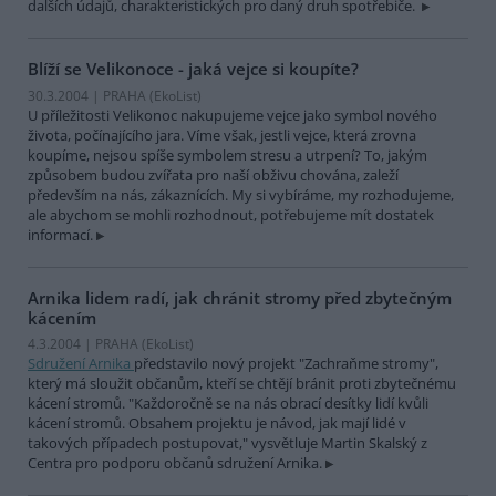
dalších údajů, charakteristických pro daný druh spotřebiče.
Blíží se Velikonoce - jaká vejce si koupíte?
30.3.2004 | PRAHA (EkoList)
U příležitosti Velikonoc nakupujeme vejce jako symbol nového
života, počínajícího jara. Víme však, jestli vejce, která zrovna
koupíme, nejsou spíše symbolem stresu a utrpení? To, jakým
způsobem budou zvířata pro naší obživu chována, zaleží
především na nás, zákaznících. My si vybíráme, my rozhodujeme,
ale abychom se mohli rozhodnout, potřebujeme mít dostatek
informací.
Arnika lidem radí, jak chránit stromy před zbytečným
kácením
4.3.2004 | PRAHA (EkoList)
Sdružení Arnika
představilo nový projekt "Zachraňme stromy",
který má sloužit občanům, kteří se chtějí bránit proti zbytečnému
kácení stromů. "Každoročně se na nás obrací desítky lidí kvůli
kácení stromů. Obsahem projektu je návod, jak mají lidé v
takových případech postupovat," vysvětluje Martin Skalský z
Centra pro podporu občanů sdružení Arnika.