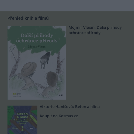
Přehled knih a filmů
Mojmír Vlašín: Další příhody
ochránce přírody
Viktorie Hanišová: Beton a hlína
Koupit na Kosmas.cz