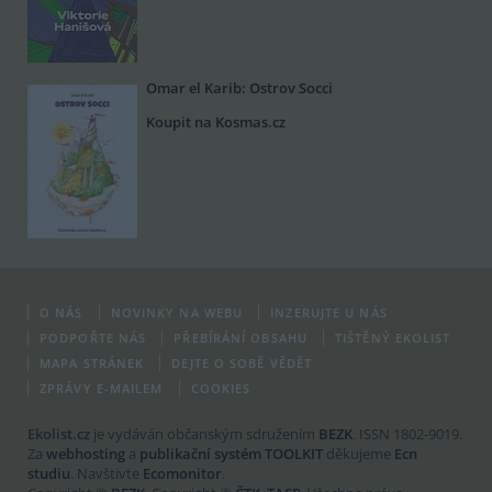
Omar el Karib: Ostrov Socci
Koupit na Kosmas.cz
O NÁS
NOVINKY NA WEBU
INZERUJTE U NÁS
PODPOŘTE NÁS
PŘEBÍRÁNÍ OBSAHU
TIŠTĚNÝ EKOLIST
MAPA STRÁNEK
DEJTE O SOBĚ VĚDĚT
ZPRÁVY E-MAILEM
COOKIES
Ekolist.cz
je vydáván občanským sdružením
BEZK
. ISSN 1802-9019.
Za
webhosting
a
publikační systém TOOLKIT
děkujeme
Ecn
studiu
. Navštivte
Ecomonitor
.