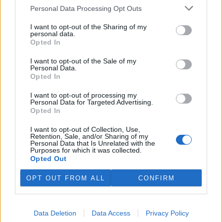
Personal Data Processing Opt Outs
Současná motorová vozidla a ekologie
3.12.2003 | PRAHA (EkoList)
I want to opt-out of the Sharing of my
Tento článek je psán jako odpověď čtenáři EkoListu, který se zaslal
personal data.
redakci následující dotaz
: "Chtěl jsem se zeptat, jak je ekologické
Opted In
palivo LPG oproti bezolovnatému benzínu Natural 95. Při provozu
ve vozidle bez katalyzátoru a s katalyzátorem, řízeným či
I want to opt-out of the Sale of my
neřízeným. Je v
Evropské unii
podpora systémů LPG ?"
Personal Data.
Opted In
«
|
1
|
..
|
117
|
118
|
119
|
120
|
121
|
..
|
126
|
»
I want to opt-out of processing my
Personal Data for Targeted Advertising.
Opted In
dotazy a odpovědi
I want to opt-out of Collection, Use,
Retention, Sale, and/or Sharing of my
Může zemědělec používat chemický postřik, když vítr vane k
Personal Data that Is Unrelated with the
vesnici?
Purposes for which it was collected.
2. dubna 2017
Opted Out
Diskuse: 3
OPT OUT FROM ALL
CONFIRM
Musím mít revizi na kotel, když ho nepoužívám?
7. listopadu 2016
Diskuse: 1
Přepojení domácí ČOV na obecní kanalizaci: musím?
Data Deletion
Data Access
Privacy Policy
19. září 2016