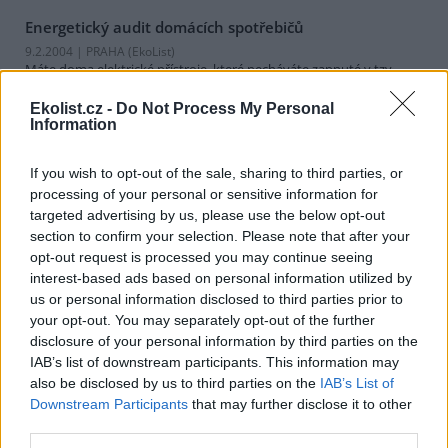
Energetický audit domácích spotřebičů
9.2.2004 | PRAHA (EkoList)
Máte doma elektrické přístroje, které necháváte zapnuté v tzv.
stand by režimu? Pokud ano, pak pravděpodobně zbytečně
spotřebujete a zaplatíte nemálo elektrické energie.
Ekolist.cz -
Do Not Process My Personal
Information
Odvrácená strana plenek
If you wish to opt-out of the sale, sharing to third parties, or
29.1.2004 | PRAHA (EkoList)
processing of your personal or sensitive information for
Když se v 80. letech minulého století objevily jednorázové pleny,
targeted advertising by us, please use the below opt-out
hlásali jejich výrobci, že jde o revoluci v péči o dítě. Jenže není
section to confirm your selection. Please note that after your
všechno zlato, co se leskne, a to ani v případě plenek.
opt-out request is processed you may continue seeing
interest-based ads based on personal information utilized by
Alternativní palivo LPG
us or personal information disclosed to third parties prior to
3.12.2003 | PRAHA (EkoList)
your opt-out. You may separately opt-out of the further
Tento článek byl napsán jako detailnější odpověď na
dotaz
čtenáře
disclosure of your personal information by third parties on the
EkoListu: "Chtěl jsem se zeptat, jak je ekologické palivo LPG oproti
IAB’s list of downstream participants. This information may
bezolovnatému benzínu Natural 95. Při provozu ve vozidle bez
also be disclosed by us to third parties on the
IAB’s List of
katalyzátoru a s katalyzátorem, řízeným či neřízeným. Je v
Downstream Participants
that may further disclose it to other
Evropské unii podpora systémů LPG?"
third parties.