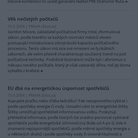
tiskové konferenci to uvedl generální ředitel PRE Drahomír Ruta.
Věk nečistých počítačů
10.5.2004 | PRAHA (EkoList)
Gordon Moore, zakladatel počítačové firmy Intel, zformuloval
zákon, podle kterého se každých osmnáct měsíců vlivem
postupující miniaturizace zdvojnásobí kapacita počítačového
procesoru. Tento zákon má sice své omezení ve fyzikálních
zákonech, ale velmi přesně charakterizuje současný trend na poli
počítačové techniky. Podobně ilustrativní může být i aforismus o
nákupu nového počítače, který je však zastaralý dříve, než jej doma
vybalíte z krabice.
EU dbá na energetickou úspornost spotřebičů
15.4.2004 | PRAHA (EkoList)
Kupujete pračku nebo třeba ledničku? Pak nezapomeňte vybírat i
podle spotřeby energie či vody. Usnadní vám to energetické štítky.
Štítky umožňují spotřebiteli informovanou volbu. Poskytují
přehledné informace, podle kterých lze snadno porovnat vybírané
spotřebiče podle energetické účinnosti (na škále od A po G, kde A
znamená nejúspornější spotřebič), podle měrné spotřeby energie a
u některých druhů i podle spotřeby vody či úrovně hlučnosti a