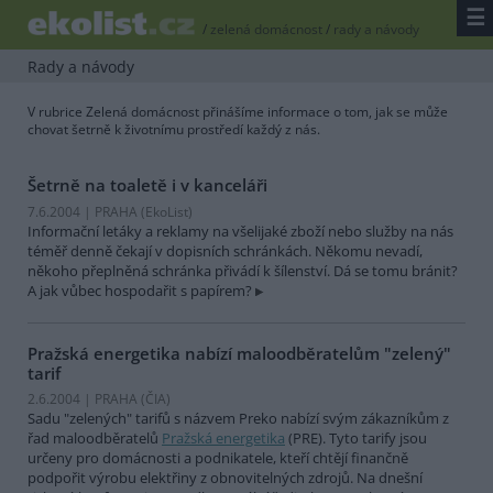
☰
/
zelená domácnost
/
rady a návody
Rady a návody
V rubrice Zelená domácnost přinášíme informace o tom, jak se může
chovat šetrně k životnímu prostředí každý z nás.
Šetrně na toaletě i v kanceláři
7.6.2004 | PRAHA (EkoList)
Informační letáky a reklamy na všelijaké zboží nebo služby na nás
téměř denně čekají v dopisních schránkách. Někomu nevadí,
někoho přeplněná schránka přivádí k šílenství. Dá se tomu bránit?
A jak vůbec hospodařit s papírem?
Pražská energetika nabízí maloodběratelům "zelený"
tarif
2.6.2004 | PRAHA (
ČIA
)
Sadu "zelených" tarifů s názvem Preko nabízí svým zákazníkům z
řad maloodběratelů
Pražská energetika
(PRE). Tyto tarify jsou
určeny pro domácnosti a podnikatele, kteří chtějí finančně
podpořit výrobu elektřiny z obnovitelných zdrojů. Na dnešní