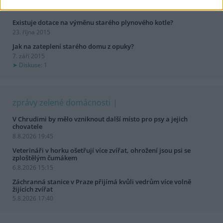
Diskuse: 4
Existuje dotace na výměnu starého plynového kotle?
23. října 2015
Jak na zateplení starého domu z opuky?
7. září 2015
Diskuse: 1
zprávy zelené domácnosti
V Chrudimi by mělo vzniknout další místo pro psy a jejich
chovatele
8.8.2026 19:45
Veterináři v horku ošetřují více zvířat, ohrožení jsou psi se
zploštělým čumákem
6.8.2026 15:15
Záchranná stanice v Praze přijímá kvůli vedrům více volně
žijících zvířat
5.8.2026 17:40