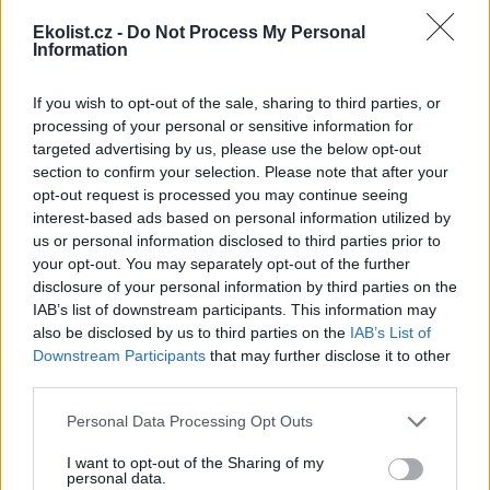
Nicméně tu je ještě jedna ekologičtější možnost.
Ekolist.cz -
Do Not Process My Personal
Information
Ekologicky šetrné výrobky poslouží i po povodních
14.11.2002 | PRAHA (
MŽP
)
If you wish to opt-out of the sale, sharing to third parties, or
Ničivé povodně, které postihly Českou republiku v letošním roce,
processing of your personal or sensitive information for
řadíme mezi katastrofy, které nejenže přesáhly svým rozsahem
targeted advertising by us, please use the below opt-out
škod paměť žijících generací, ale rovněž nastolily řadu otázek. Je za
section to confirm your selection. Please note that after your
námi doba, kdy se jsme ze všech hromadných sdělovacích
prostředků dozvídali, že jednou „poručíme větru dešti“ a když
opt-out request is processed you may continue seeing
přece jenom ne, postará se o nás stát. Úloha státu v tomto smyslu
interest-based ads based on personal information utilized by
dnes výrazně směřuje do oblasti prevence a to nejen u nás, ale v
us or personal information disclosed to third parties prior to
celé Evropě.
your opt-out. You may separately opt-out of the further
disclosure of your personal information by third parties on the
IAB’s list of downstream participants. This information may
Ideální izolace pro váš dům
also be disclosed by us to third parties on the
IAB’s List of
8.11.2002 | PRAHA (EkoList)
Downstream Participants
that may further disclose it to other
Diskuse: 1
Až tři čtvrtiny energie, kterou v domácnosti spotřebujeme, připadá
third parties.
na vytápění. Otevírá se zde prostor, jak šetřit a to nejen naši kapsu,
ale i přírodu.Ideální je dům za pomoci vhodného materiálu
Personal Data Processing Opt Outs
zaizolovat a zabránit tak úniku tepla. Izolace má i další výhody: v
létě brání přehřívání interiéru a díky menším teplotním výkyvům
I want to opt-out of the Sharing of my
prodlužuje životnost stavby.
personal data.