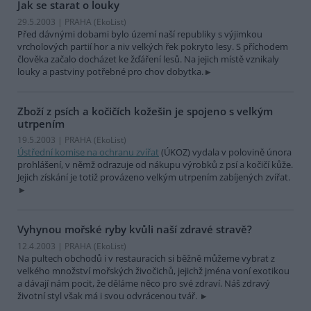
Jak se starat o louky
29.5.2003 | PRAHA (EkoList)
Před dávnými dobami bylo území naší republiky s výjimkou
vrcholových partií hor a niv velkých řek pokryto lesy. S příchodem
člověka začalo docházet ke žďáření lesů. Na jejich místě vznikaly
louky a pastviny potřebné pro chov dobytka.
Zboží z psích a kočičích kožešin je spojeno s velkým
utrpením
19.5.2003 | PRAHA (EkoList)
Ústřední komise na ochranu zvířat
(ÚKOZ) vydala v polovině února
prohlášení, v němž odrazuje od nákupu výrobků z psí a kočičí kůže.
Jejich získání je totiž provázeno velkým utrpením zabíjených zvířat.
Vyhynou mořské ryby kvůli naší zdravé stravě?
12.4.2003 | PRAHA (EkoList)
Na pultech obchodů i v restauracích si běžně můžeme vybrat z
velkého množství mořských živočichů, jejichž jména voní exotikou
a dávají nám pocit, že děláme něco pro své zdraví. Náš zdravý
životní styl však má i svou odvrácenou tvář.