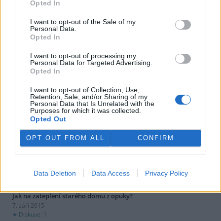
Opted In
«
|
1
|
..
|
120
|
121
|
122
|
123
|
124
|
..
|
126
|
»
I want to opt-out of the Sale of my
Personal Data.
Opted In
dotazy a odpovědi
I want to opt-out of processing my
Personal Data for Targeted Advertising.
Může zemědělec používat chemický postřik, když vítr vane k
Opted In
vesnici?
2. dubna 2017
I want to opt-out of Collection, Use,
Diskuse: 3
Retention, Sale, and/or Sharing of my
Personal Data that Is Unrelated with the
Musím mít revizi na kotel, když ho nepoužívám?
Purposes for which it was collected.
7. listopadu 2016
Opted Out
Diskuse: 1
OPT OUT FROM ALL
CONFIRM
Přepojení domácí ČOV na obecní kanalizaci: musím?
19. září 2016
Diskuse: 4
Existuje dotace na výměnu starého plynového kotle?
Data Deletion
Data Access
Privacy Policy
23. října 2015
Jak na zateplení starého domu z opuky?
7. září 2015
Diskuse: 1