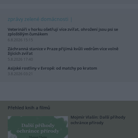
zprávy zelené domácnosti
Veterináři v horku ošetřují více zvířat, ohrožení jsou psi se
zploštělým čumákem
6.8.2026 15:15
Záchranná stanice v Praze přijímá kvůli vedrům více volně
žijících zvířat
5.8.2026 17:40
Asijské rostliny v Evropě: od matchy po kratom
3.8.2026 03:21
Přehled knih a filmů
Mojmír Vlašín: Další příhody
ochránce přírody