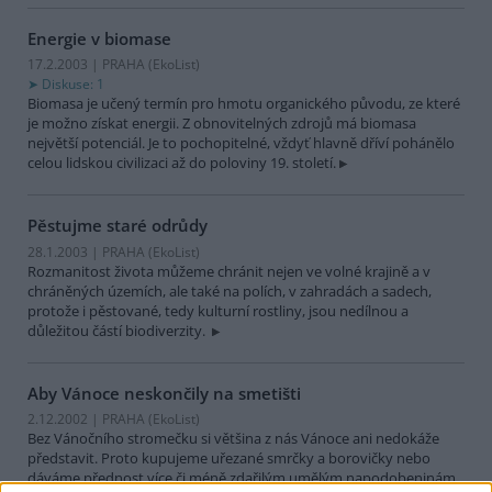
Energie v biomase
17.2.2003 | PRAHA (EkoList)
Diskuse: 1
Biomasa je učený termín pro hmotu organického původu, ze které
je možno získat energii. Z obnovitelných zdrojů má biomasa
největší potenciál. Je to pochopitelné, vždyť hlavně dříví pohánělo
celou lidskou civilizaci až do poloviny 19. století.
Pěstujme staré odrůdy
28.1.2003 | PRAHA (EkoList)
Rozmanitost života můžeme chránit nejen ve volné krajině a v
chráněných územích, ale také na polích, v zahradách a sadech,
protože i pěstované, tedy kulturní rostliny, jsou nedílnou a
důležitou částí biodiverzity.
Aby Vánoce neskončily na smetišti
2.12.2002 | PRAHA (EkoList)
Bez Vánočního stromečku si většina z nás Vánoce ani nedokáže
představit. Proto kupujeme uřezané smrčky a borovičky nebo
dáváme přednost více či méně zdařilým umělým napodobeninám.