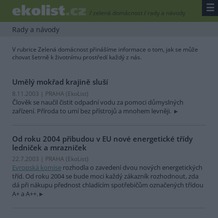
☰
/
zelená domácnost
/
rady a návody
Rady a návody
V rubrice Zelená domácnost přinášíme informace o tom, jak se může
chovat šetrně k životnímu prostředí každý z nás.
Umělý mokřad krajině sluší
8.11.2003 | PRAHA (EkoList)
Člověk se naučil čistit odpadní vodu za pomoci důmyslných
zařízení. Příroda to umí bez přístrojů a mnohem levněji.
Od roku 2004 přibudou v EU nové energetické třídy
ledniček a mrazniček
22.7.2003 | PRAHA (EkoList)
Evropská komise
rozhodla o zavedení dvou nových energetických
tříd. Od roku 2004 se bude moci každý zákazník rozhodnout, zda
dá při nákupu přednost chladícím spotřebičům označených třídou
A+ a A++.