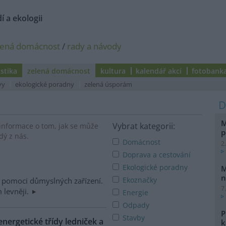
í a ekologii
lená domácnost
/
rady a návody
istika
zelená domácnost
kultura
kalendář akcí
fotobank
vy
ekologické poradny
zelená úsporám
M
Vybrat kategorii:
informace o tom, jak se může
p
dý z nás.
Domácnost
2
Doprava a cestování
Ekologické poradny
M
n
Ekoznačky
za pomoci důmyslných zařízení.
7
 levněji.
Energie
Odpady
P
Stavby
nergetické třídy ledniček a
k