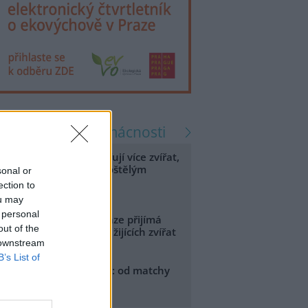
zprávy zelené domácnosti
eterináři v horku ošetřují více zvířat,
hrožení jsou psi se zploštělým
sonal or
čumákem
ection to
.8.2026 15:15
ou may
 personal
áchranná stanice v Praze přijímá
out of the
vůli vedrům více volně žijících zvířat
 downstream
.8.2026 17:40
B’s List of
sijské rostliny v Evropě: od matchy
o kratom
.8.2026 03:21