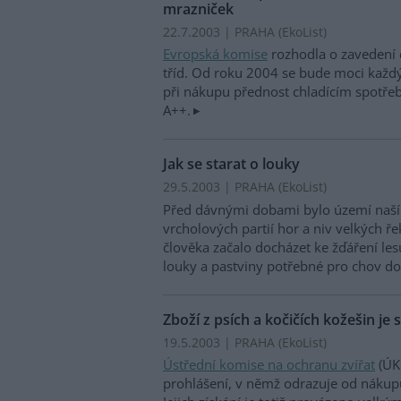
mrazniček
22.7.2003 | PRAHA (EkoList)
Evropská komise
rozhodla o zavedení 
tříd. Od roku 2004 se bude moci každ
při nákupu přednost chladícím spotře
A++.
Jak se starat o louky
29.5.2003 | PRAHA (EkoList)
Před dávnými dobami bylo území naší 
vrcholových partií hor a niv velkých ř
člověka začalo docházet ke žďáření lesů
louky a pastviny potřebné pro chov do
Zboží z psích a kočičích kožešin j
19.5.2003 | PRAHA (EkoList)
Ústřední komise na ochranu zvířat
(ÚK
prohlášení, v němž odrazuje od nákupu