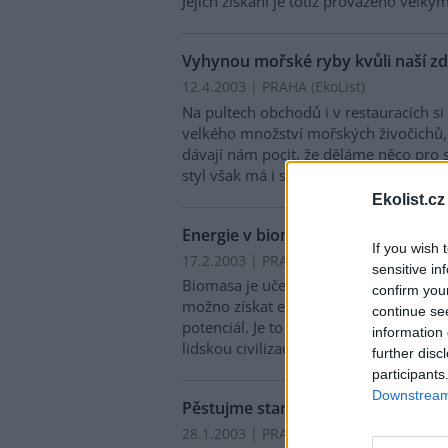
Jejich získání je totiž provázeno velký
Vyhynou mořské ryby kvůli naší zd
12.4.2003 | PRAHA (EkoList)
Na pultech obchodů i v restauracích s
velkého množství mořských živočichů, 
dávají nám pocit, že děláme něco pro s
styl však má i svou odvrácenou tvář.
Ekolist.cz
Energie v biomase
If you wish 
17.2.2003 | PRAHA (EkoList)
Diskuse: 1
sensitive in
Biomasa je učený termín pro hmotu or
confirm you
možno získat energii. Z obnovitelných
continue se
potenciál. Je to pochopitelné, vždyť hl
information 
lidskou civilizaci až do poloviny 19. sto
further disc
participants
Downstream 
Pěstujme staré odrůdy
28.1.2003 | PRAHA (EkoList)