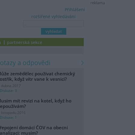
reklama
Přihlášení
rozšířené vyhledávání
a
partnerská sekce
dotazy a odpovědi
ůže zemědělec používat chemický
ostřik, když vítr vane k vesnici?
. dubna 2017
Diskuse: 3
usím mít revizi na kotel, když ho
epoužívám?
. listopadu 2016
Diskuse: 1
řepojení domácí ČOV na obecní
analizaci: musím?