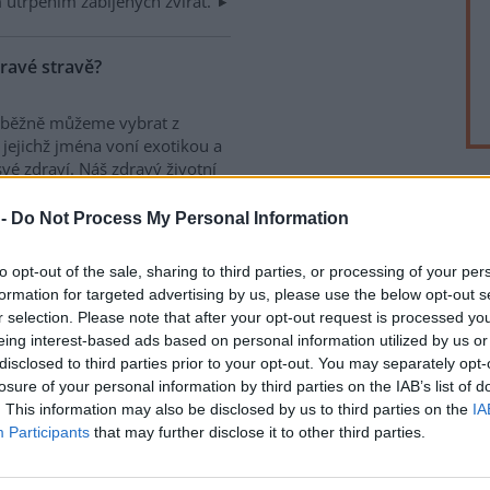
m utrpením zabíjených zvířat.
ravé stravě?
i běžně můžeme vybrat z
jejichž jména voní exotikou a
vé zdraví. Náš zdravý životní
 -
Do Not Process My Personal Information
V
o
to opt-out of the sale, sharing to third parties, or processing of your per
formation for targeted advertising by us, please use the below opt-out s
ganického původu, ze které je
6
r selection. Please note that after your opt-out request is processed y
 zdrojů má biomasa největší
eing interest-based ads based on personal information utilized by us or
Z
avně dříví pohánělo celou
disclosed to third parties prior to your opt-out. You may separately opt-
k
letí.
losure of your personal information by third parties on the IAB’s list of
5
. This information may also be disclosed by us to third parties on the
IA
A
Participants
that may further disclose it to other third parties.
p
3