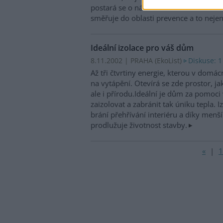
postará se o nás stát. Úloha státu v t
směřuje do oblasti prevence a to nejen 
Ideální izolace pro váš dům
8.11.2002 | PRAHA (EkoList)
Diskuse: 1
Až tři čtvrtiny energie, kterou v domá
na vytápění. Otevírá se zde prostor, jak
ale i přírodu.Ideální je dům za pomoc
zaizolovat a zabránit tak úniku tepla. I
brání přehřívání interiéru a díky me
prodlužuje životnost stavby.
«
|
1