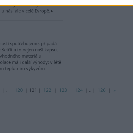
omto smyslu dnes výrazně
u nás, ale v celé Evropě.
cnosti spotřebujeme, připadá
 šetřit a to nejen naši kapsu,
i vhodného materiálu
zolace má i další výhody: v létě
nším teplotním výkyvům
|
..
|
120
|
121
|
122
|
123
|
124
|
..
|
126
|
»