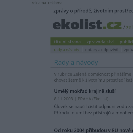
reklama
reklama
zprávy o přírodě, životním prostřed
/
ze
titulní strana
zpravodajství
public
rady a návody
dotazy a odpovědi
zprá
Rady a návody
V rubrice Zelená domácnost přinášíme 
chovat šetrně k životnímu prostředí kaž
Umělý mokřad krajině sluší
8.11.2003 | PRAHA (EkoList)
Člověk se naučil čistit odpadní vodu 
Příroda to umí bez přístrojů a mnohem
Od roku 2004 přibudou v EU nové e