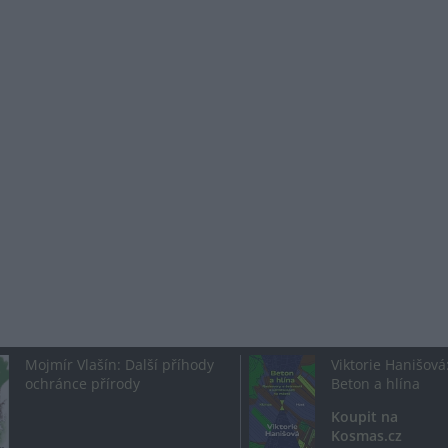
Mojmír Vlašín: Další příhody
Viktorie Hanišová
ochránce přírody
Beton a hlína
Koupit na
Kosmas.cz