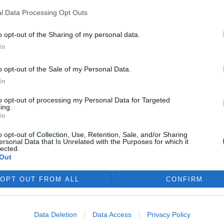
en ve volné krajině a v
rek
l Data Processing Opt Outs
h, v zahradách a sadech,
liny, jsou nedílnou a důležitou
o opt-out of the Sharing of my personal data.
In
o opt-out of the Sale of my Personal Data.
In
 nás Vánoce ani nedokáže
to opt-out of processing my Personal Data for Targeted
mrčky a borovičky nebo
ing.
lým umělým napodobeninám.
In
í možnost.
o opt-out of Collection, Use, Retention, Sale, and/or Sharing
ersonal Data that Is Unrelated with the Purposes for which it
lected.
í i po povodních
Out
republiku v letošním roce,
OPT OUT FROM ALL
CONFIRM
e přesáhly svým rozsahem škod
tolily řadu otázek. Je za námi
h sdělovacích prostředků
Data Deletion
Data Access
Privacy Policy
ešti“ a když přece jenom ne,