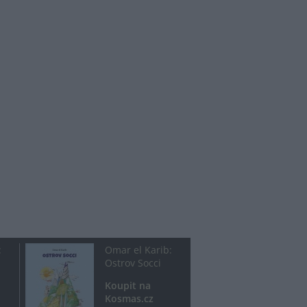
:
Omar el Karib:
Ostrov Socci
Koupit na
Kosmas.cz