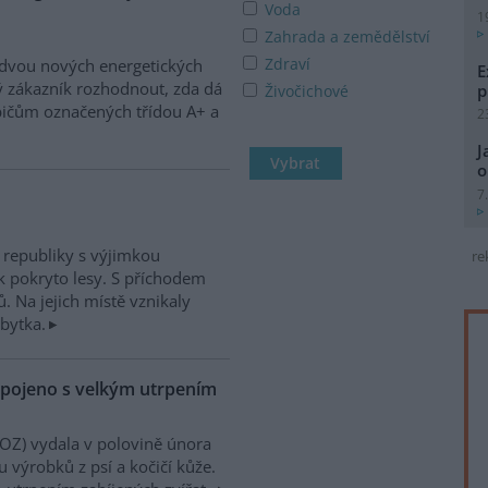
Voda
1
Zahrada a zemědělství
Zdraví
dvou nových energetických
E
ý zákazník rozhodnout, zda dá
p
Živočichové
bičům označených třídou A+ a
2
J
o
7
republiky s výjimkou
re
ek pokryto lesy. S příchodem
. Na jejich místě vznikaly
bytka.
e spojeno s velkým utrpením
OZ) vydala v polovině února
 výrobků z psí a kočičí kůže.