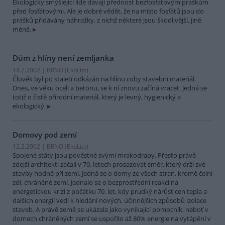
Ekologicky smýšlející lidé dávají přednost bezfosfátovým práškům
před fosfátovými. Ale je dobré vědět, že na místo fosfátů jsou do
prášků přidávány náhražky, z nichž některé jsou škodlivější, jiné
méně.
Dům z hlíny není zemljanka
14.2.2002 | BRNO (EkoList)
Člověk byl po staletí odkázán na hlínu coby stavební materiál.
Dnes, ve věku oceli a betonu, se k ní znovu začíná vracet. Jedná se
totiž o čistě přírodní materiál, který je levný, hygienický a
ekologický.
Domovy pod zemí
12.2.2002 | BRNO (EkoList)
Spojené státy jsou pověstné svými mrakodrapy. Přesto právě
zdejší architekti začali v 70. letech prosazovat směr, který drží své
stavby hodně při zemi. Jedná se o domy ze všech stran, kromě čelní
zdi, chráněné zemí. Jednalo se o bezprostřední reakci na
energetickou krizi z počátku 70. let, kdy prudký nárůst cen tepla a
dalších energií vedl k hledání nových, účinnějších způsobů izolace
staveb. A právě země se ukázala jako vynikající pomocník, neboť v
domech chráněných zemí se uspořilo až 80% energie na vytápění v