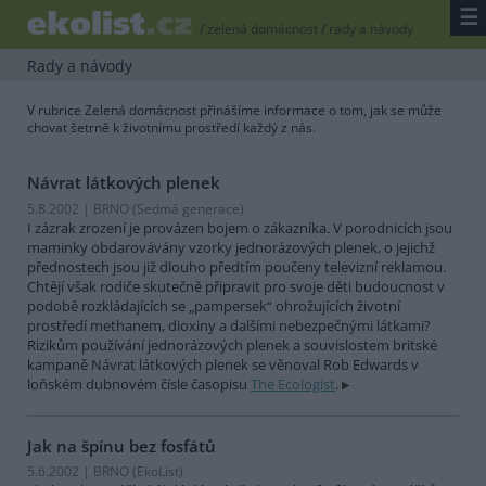
☰
/
zelená domácnost
/
rady a návody
Rady a návody
V rubrice Zelená domácnost přinášíme informace o tom, jak se může
chovat šetrně k životnímu prostředí každý z nás.
Návrat látkových plenek
5.8.2002 | BRNO (
Sedmá generace
)
I zázrak zrození je provázen bojem o zákazníka. V porodnicích jsou
maminky obdarovávány vzorky jednorázových plenek, o jejichž
přednostech jsou již dlouho předtím poučeny televizní reklamou.
Chtějí však rodiče skutečně připravit pro svoje děti budoucnost v
podobě rozkládajících se „pampersek“ ohrožujících životní
prostředí methanem, dioxiny a dalšími nebezpečnými látkami?
Rizikům používání jednorázových plenek a souvislostem britské
kampaně Návrat látkových plenek se věnoval Rob Edwards v
loňském dubnovém čísle časopisu
The Ecologist
.
Jak na špínu bez fosfátů
5.6.2002 | BRNO (EkoList)