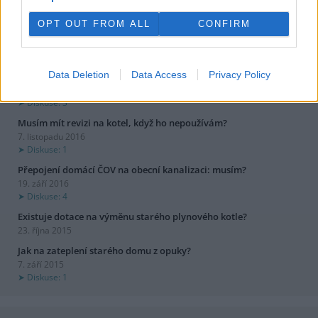
OPT OUT FROM ALL
CONFIRM
dotazy a odpovědi
Může zemědělec používat chemický postřik, když vítr vane k
Data Deletion
Data Access
Privacy Policy
vesnici?
2. dubna 2017
Diskuse: 3
Musím mít revizi na kotel, když ho nepoužívám?
7. listopadu 2016
Diskuse: 1
Přepojení domácí ČOV na obecní kanalizaci: musím?
19. září 2016
Diskuse: 4
Existuje dotace na výměnu starého plynového kotle?
23. října 2015
Jak na zateplení starého domu z opuky?
7. září 2015
Diskuse: 1