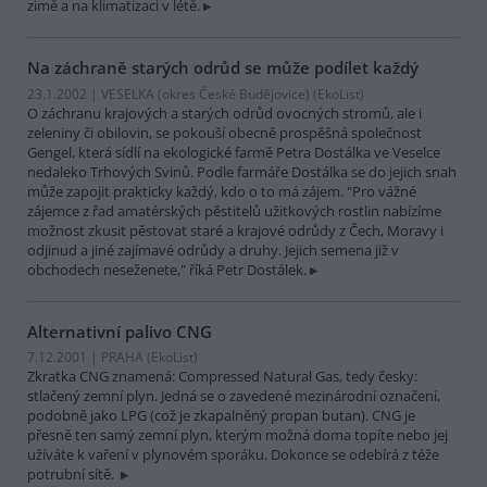
zimě a na klimatizaci v létě.
Na záchraně starých odrůd se může podílet každý
23.1.2002 | VESELKA (okres České Budějovice) (EkoList)
O záchranu krajových a starých odrůd ovocných stromů, ale i
zeleniny či obilovin, se pokouší obecně prospěšná společnost
Gengel, která sídlí na ekologické farmě Petra Dostálka ve Veselce
nedaleko Trhových Svinů. Podle farmáře Dostálka se do jejich snah
může zapojit prakticky každý, kdo o to má zájem. "Pro vážné
zájemce z řad amatérských pěstitelů užitkových rostlin nabízíme
možnost zkusit pěstovat staré a krajové odrůdy z Čech, Moravy i
odjinud a jiné zajímavé odrůdy a druhy. Jejich semena již v
obchodech neseženete," říká Petr Dostálek.
Alternativní palivo CNG
7.12.2001 | PRAHA (EkoList)
Zkratka CNG znamená: Compressed Natural Gas, tedy česky:
stlačený zemní plyn. Jedná se o zavedené mezinárodní označení,
podobně jako LPG (což je zkapalněný propan butan). CNG je
přesně ten samý zemní plyn, kterým možná doma topíte nebo jej
užíváte k vaření v plynovém sporáku. Dokonce se odebírá z téže
potrubní sítě.