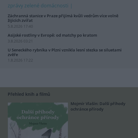
zprávy zelené domácnosti
Záchranná stanice v Praze přijímá kvůli vedrům více volně
žijících zvířat
5.8.2026 17:40
Asijské rostliny v Evropě: od matchy po kratom
3.8.2026 03:21
U Seneckého rybníka v Plzni vznikla lesní stezka se siluetami
zvěře
1.8.2026 17:22
Přehled knih a filmů
Mojmír Vlašín: Další příhody
ochránce přírody