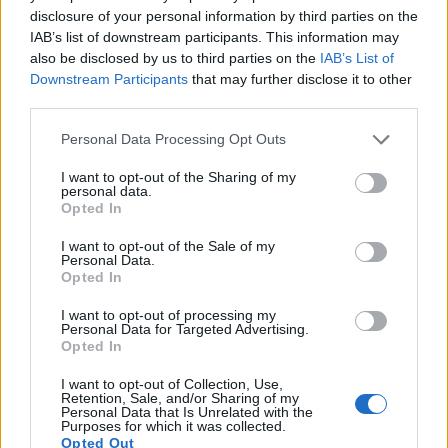
Ročně se v ČR vyprodukuje 52 miliónů tun nejrůznějšího odpadu.
disclosure of your personal information by third parties on the
Pokud bychom počítali pouze odpadky, které osobně vyhodíme
IAB’s list of downstream participants. This information may
do koše, bylo by to 200 - 500 kg na osobu a rok.
also be disclosed by us to third parties on the
IAB’s List of
Downstream Participants
that may further disclose it to other
Kde pomohou zraněnému zvířeti
third parties.
18.9.2001 | PRAHA (EkoList)
Personal Data Processing Opt Outs
Jednotlivé stanice mají mezi sebe rozdělené prakticky celé území
naší republiky, takže naleznete-li zraněného volně žijícího živočicha,
I want to opt-out of the Sharing of my
budete vědět, kam se obrátit.
personal data.
Opted In
Palivové články a vodíkový pohon
I want to opt-out of the Sale of my
26.5.2001 | PRAHA (EkoList)
Personal Data.
Tento článek je odpovědí na dva zdánlivě nesouvisející dotazy
Opted In
čtenářů, (
dotaz 75
a
dotaz 108
). Prvý dotaz se týká pohonu
automobilů vodíkem, druhý je o palivových článcích. Odpověď na
I want to opt-out of processing my
Personal Data for Targeted Advertising.
oba dotazy má společného jmenovatele - vodík jako
Opted In
předpokládané palivo budoucnosti.
I want to opt-out of Collection, Use,
Retention, Sale, and/or Sharing of my
Personal Data that Is Unrelated with the
Purposes for which it was collected.
«
|
1
|
..
|
120
|
121
|
122
|
123
|
124
|
..
|
126
|
»
Opted Out