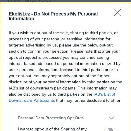
3.4.2000 | PRAHA (EkoList)
Pokud jste četli poslední čísla EkoListu, mohli jste se dozvědět
základní informace o
biomase
, jejím využití zařízeních na její
Ekolist.cz -
Do Not Process My Personal
spalování. Tento článek se věnuje zdrojům biomasy. K
Information
energetickým rostlinám pro výrobu biomasy patří jednoleté
plodiny, víceleté a vytrvalé nedřevní rostliny a rychle rostoucí
If you wish to opt-out of the sale, sharing to third parties, or
dřeviny.
processing of your personal or sensitive information for
targeted advertising by us, please use the below opt-out
Zařízení na spalování biomasy
section to confirm your selection. Please note that after your
8.3.2000 | PRAHA (EkoList)
opt-out request is processed you may continue seeing
Diskuse: 1
interest-based ads based on personal information utilized by
V minulém čísle EkoListu jsme vám podali základní informace o
us or personal information disclosed to third parties prior to
získávání energie z biomasy. Tentokrát přinášíme informace o
your opt-out. You may separately opt-out of the further
jednotlivých druzích zařízení na spalování biomasy. Princip
disclosure of your personal information by third parties on the
zplynovacího kotle na dřevo ukazuje nákres od firmy Verner.
IAB’s list of downstream participants. This information may
also be disclosed by us to third parties on the
IAB’s List of
Leden z pohledu energie
Downstream Participants
that may further disclose it to other
third parties.
25.2.2000 | PRAHA (EkoList)
Ve většině minulých příspěvků jsem se zabýval problémy nám
blízkými, byť i s globálním přesahem. Možná je čas podívat se i na
Personal Data Processing Opt Outs
problémy, které se nás týkají sice jen zprostředkovaně, jsou ale pro
další rozvoj naší civilizace neméně důležité. Jsou to problémy
I want to opt-out of the Sharing of my