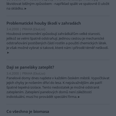
likvidovat běžným způsobem - například spálit ve spalovně či uložit
na skládku.
Problematické houby škodí v zahradách
3.4.2000 | PRAHA (EkoList)
Houbová onemocnění způsobují zahrádkářům velké starosti,
jelikož se velmi špatně odstraňují. Jedinou cestou je mechanické
odstraňování postižených částí rostlin a použití chemických látek.
Je však možné vybrat si takové, které nám i přírodě téměř neškodí.
Dají se paneláky zateplit?
3.4.2000 | PRAHA (EkoList)
Panelové domy dnes najdete v každém českém městě. Vypočítávat
jejich chyby je nošením dříví do lesa. K nejzávažnějším ale patří
špatné tepelná izolace. Tento nedostatek je možné odstranit
zateplením. Zateplení panelových domů není záležitostí
individuální, musí ho provádět speciální firma.
Co všechno je biomasa