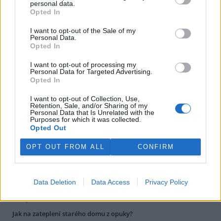
energetických zdrojů pro chudé venkovské obyvatelstvo
personal data.
rozvojových zemí.
Opted In
I want to opt-out of the Sale of my
«
|
1
|
..
|
120
|
121
|
122
|
123
|
124
|
..
|
126
|
»
Personal Data.
Opted In
I want to opt-out of processing my
dotazy a odpovědi
Personal Data for Targeted Advertising.
Opted In
Může zemědělec používat chemický postřik, když vítr vane k
vesnici?
I want to opt-out of Collection, Use,
2. dubna 2017
Retention, Sale, and/or Sharing of my
Diskuse: 3
Personal Data that Is Unrelated with the
Purposes for which it was collected.
Musím mít revizi na kotel, když ho nepoužívám?
Opted Out
7. listopadu 2016
Diskuse: 1
OPT OUT FROM ALL
CONFIRM
Přepojení domácí ČOV na obecní kanalizaci: musím?
19. září 2016
Diskuse: 4
Data Deletion
Data Access
Privacy Policy
Existuje dotace na výměnu starého plynového kotle?
23. října 2015
Jak na zateplení starého domu z opuky?