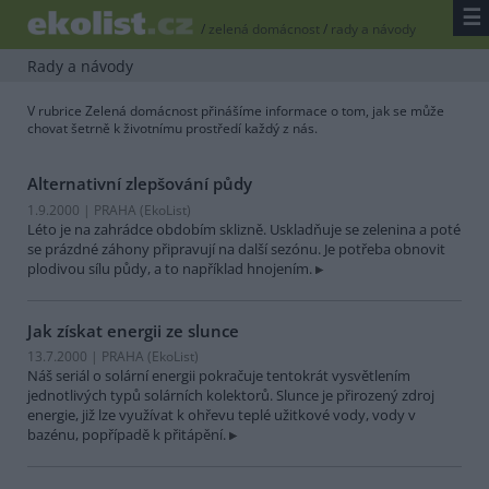
☰
/
zelená domácnost
/
rady a návody
Rady a návody
V rubrice Zelená domácnost přinášíme informace o tom, jak se může
chovat šetrně k životnímu prostředí každý z nás.
Alternativní zlepšování půdy
1.9.2000 | PRAHA (EkoList)
Léto je na zahrádce obdobím sklizně. Uskladňuje se zelenina a poté
se prázdné záhony připravují na další sezónu. Je potřeba obnovit
plodivou sílu půdy, a to například hnojením.
Jak získat energii ze slunce
13.7.2000 | PRAHA (EkoList)
Náš seriál o solární energii pokračuje tentokrát vysvětlením
jednotlivých typů solárních kolektorů. Slunce je přirozený zdroj
energie, již lze využívat k ohřevu teplé užitkové vody, vody v
bazénu, popřípadě k přitápění.