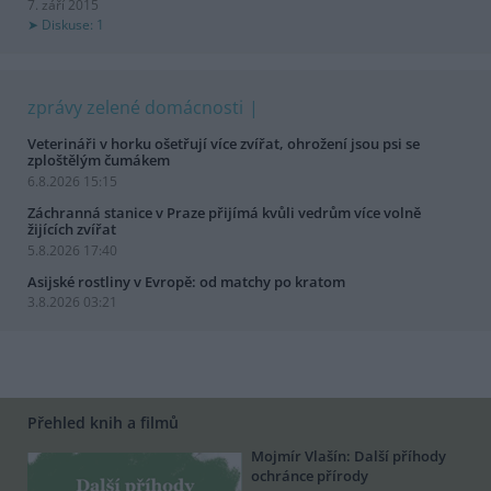
7. září 2015
Diskuse: 1
zprávy zelené domácnosti
Veterináři v horku ošetřují více zvířat, ohrožení jsou psi se
zploštělým čumákem
6.8.2026 15:15
Záchranná stanice v Praze přijímá kvůli vedrům více volně
žijících zvířat
5.8.2026 17:40
Asijské rostliny v Evropě: od matchy po kratom
3.8.2026 03:21
Přehled knih a filmů
Mojmír Vlašín: Další příhody
ochránce přírody