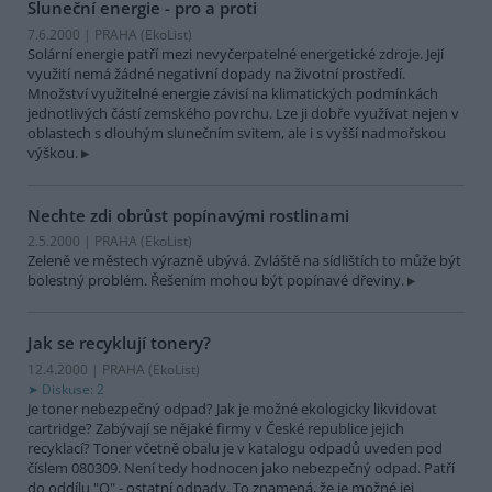
Sluneční energie - pro a proti
7.6.2000 | PRAHA (EkoList)
Solární energie patří mezi nevyčerpatelné energetické zdroje. Její
využití nemá žádné negativní dopady na životní prostředí.
Množství využitelné energie závisí na klimatických podmínkách
jednotlivých částí zemského povrchu. Lze ji dobře využívat nejen v
oblastech s dlouhým slunečním svitem, ale i s vyšší nadmořskou
výškou.
Nechte zdi obrůst popínavými rostlinami
2.5.2000 | PRAHA (EkoList)
Zeleně ve městech výrazně ubývá. Zvláště na sídlištích to může být
bolestný problém. Řešením mohou být popínavé dřeviny.
Jak se recyklují tonery?
12.4.2000 | PRAHA (EkoList)
Diskuse: 2
Je toner nebezpečný odpad? Jak je možné ekologicky likvidovat
cartridge? Zabývají se nějaké firmy v České republice jejich
recyklací? Toner včetně obalu je v katalogu odpadů uveden pod
číslem 080309. Není tedy hodnocen jako nebezpečný odpad. Patří
do oddílu "O" - ostatní odpady. To znamená, že je možné jej