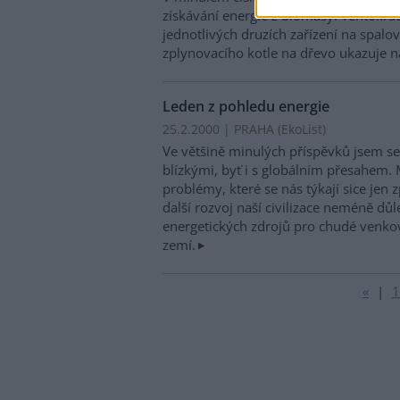
získávání energie z biomasy. Tentokrá
jednotlivých druzích zařízení na spalo
zplynovacího kotle na dřevo ukazuje n
Leden z pohledu energie
25.2.2000 | PRAHA (EkoList)
Ve většině minulých příspěvků jsem s
blízkými, byť i s globálním přesahem. 
problémy, které se nás týkají sice jen 
další rozvoj naší civilizace neméně důl
energetických zdrojů pro chudé venko
zemí.
«
|
1