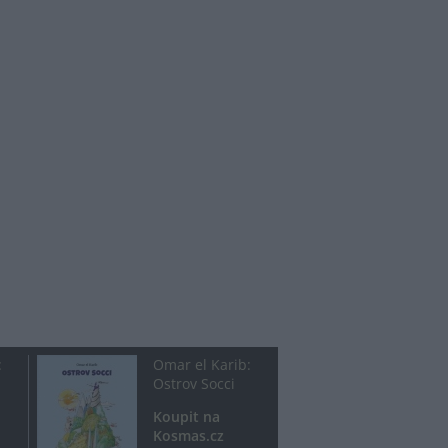
:
Omar el Karib:
Ostrov Socci
Koupit na
Kosmas.cz