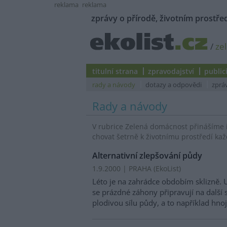
reklama
reklama
zprávy o přírodě, životním prostřed
/
ze
titulní strana
zpravodajství
public
rady a návody
dotazy a odpovědi
zprá
Rady a návody
V rubrice Zelená domácnost přinášíme 
chovat šetrně k životnímu prostředí kaž
Alternativní zlepšování půdy
1.9.2000 | PRAHA (EkoList)
Léto je na zahrádce obdobím sklizně. 
se prázdné záhony připravují na další 
plodivou sílu půdy, a to například hno