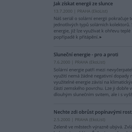
Jak získat energii ze slunce
13.7.2000 | PRAHA (EkoList)
Náš seriál o solární energii pokračuje 
jednotlivých typů solárních kolektorů. 
energie, již lze využívat k ohřevu tepl
popřípadě k přitápění.
Sluneční energie - pro a proti
7.6.2000 | PRAHA (EkoList)
Solární energie patří mezi nevyčerpatel
využití nemá žádné negativní dopady n
využitelné energie závisí na klimatic
částí zemského povrchu. Lze ji dobře v
dlouhým slunečním svitem, ale i s vy
Nechte zdi obrůst popínavými rost
2.5.2000 | PRAHA (EkoList)
Zeleně ve městech výrazně ubývá. Zvláš