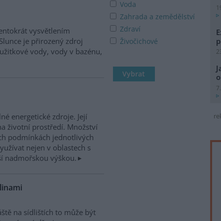
Voda
1
Zahrada a zemědělství
Zdraví
tentokrát vysvětlením
E
p
Slunce je přirozený zdroj
Živočichové
é užitkové vody, vody v bazénu,
2
J
o
7
né energetické zdroje. Její
re
a životní prostředí. Množství
kých podmínkách jednotlivých
yužívat nejen v oblastech s
šší nadmořskou výškou.
linami
tě na sídlištích to může být