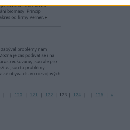
t přinášíme informace o
vání biomasy. Princip
ákres od firmy Verner.
e zabýval problémy nám
Možná je čas podívat se i na
zprostředkovaně, jsou ale pro
ežité. Jsou to problémy
vské obyvatelstvo rozvojových
|
..
|
120
|
121
|
122
|
123
|
124
|
..
|
126
|
»