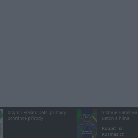
Mojmír Vlašín: Další příhody
Viktorie Hanišová
ochránce přírody
Beton a hlína
Koupit na
Kosmas.cz