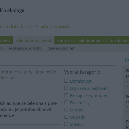
í a ekologii
lená domácnost
/
rady a návody
istika
zelená domácnost
kultura
kalendář akcí
fotobank
vy
ekologické poradny
zelená úsporám
M
Vybrat kategorii:
informace o tom, jak se může
p
dý z nás.
Domácnost
2
Doprava a cestování
Ekologické poradny
M
n
Ekoznačky
Uskladňuje se zelenina a poté
7
sezónu. Je potřeba obnovit
Energie
jením.
Odpady
P
Stavby
k