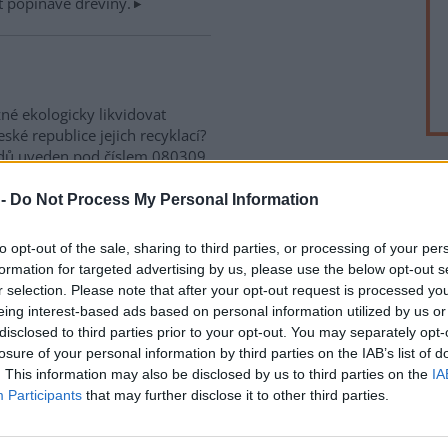
 popínavé dřeviny.
né ekologicky likvidovat
ské republice jejich recyklací?
adů uveden pod číslem 080309.
dpad. Patří do oddílu "O" -
né jej likvidovat běžným
 -
Do Not Process My Personal Information
 či uložit na skládku.
V
o
to opt-out of the sale, sharing to third parties, or processing of your per
formation for targeted advertising by us, please use the below opt-out s
adách
6
r selection. Please note that after your opt-out request is processed y
eing interest-based ads based on personal information utilized by us or
Z
ářům velké starosti, jelikož
disclosed to third parties prior to your opt-out. You may separately opt-
k
stou je mechanické
losure of your personal information by third parties on the IAB’s list of
5
a použití chemických látek. Je
. This information may also be disclosed by us to third parties on the
IA
m i přírodě téměř neškodí.
A
Participants
that may further disclose it to other third parties.
p
3