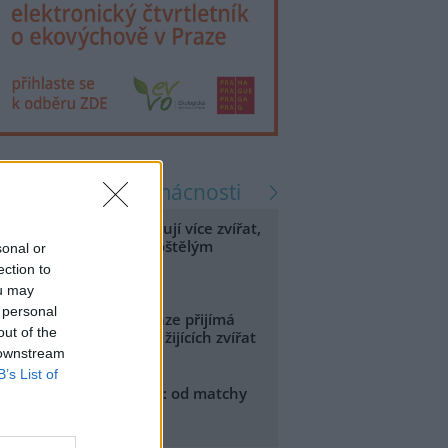
zprávy zelené domácnosti
eterináři v horku ošetřují více zvířat,
hrožení jsou psi se zploštělým
sonal or
čumákem
ection to
.8.2026 15:15
ou may
 personal
áchranná stanice v Praze přijímá
out of the
vůli vedrům více volně žijících zvířat
 downstream
.8.2026 17:40
B’s List of
sijské rostliny v Evropě: od matchy
o kratom
.8.2026 03:21