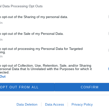
rek
l Data Processing Opt Outs
 českém městě. Vypočítávat
o opt-out of the Sharing of my personal data.
K nejzávažnějším ale patří
In
ek je možné odstranit
není záležitostí individuální,
o opt-out of the Sale of my Personal Data.
In
to opt-out of processing my Personal Data for Targeted
ing.
In
, mohli jste se dozvědět
yužití zařízeních na její
o opt-out of Collection, Use, Retention, Sale, and/or Sharing
ersonal Data that Is Unrelated with the Purposes for which it
rojům biomasy. K energetickým
lected.
noleté plodiny, víceleté a
Out
toucí dřeviny.
OPT OUT FROM ALL
CONFIRM
Data Deletion
Data Access
Privacy Policy
ali základní informace o