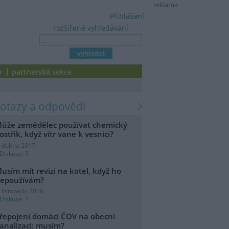
reklama
Přihlášení
rozšířené vyhledávání
a
partnerská sekce
dotazy a odpovědi
ůže zemědělec používat chemický
ostřik, když vítr vane k vesnici?
. dubna 2017
Diskuse: 3
usím mít revizi na kotel, když ho
epoužívám?
. listopadu 2016
Diskuse: 1
řepojení domácí ČOV na obecní
analizaci: musím?