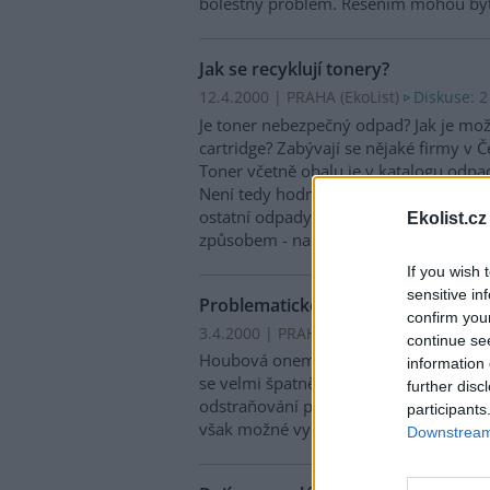
bolestný problém. Řešením mohou být
Jak se recyklují tonery?
12.4.2000 | PRAHA (EkoList)
Diskuse: 2
Je toner nebezpečný odpad? Jak je mož
cartridge? Zabývají se nějaké firmy v Če
Toner včetně obalu je v katalogu odp
Není tedy hodnocen jako nebezpečný o
ostatní odpady. To znamená, že je mož
Ekolist.cz
způsobem - například spálit ve spalovně
If you wish 
sensitive in
Problematické houby škodí v zahr
confirm you
3.4.2000 | PRAHA (EkoList)
continue se
Houbová onemocnění způsobují zahrádk
information 
se velmi špatně odstraňují. Jedinou ce
further disc
odstraňování postižených částí rostlin 
participants
však možné vybrat si takové, které ná
Downstream 