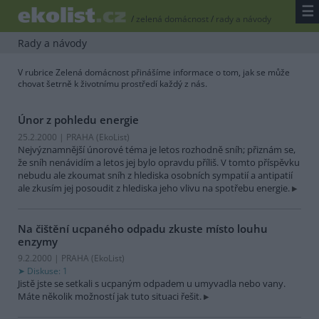
☰
/
zelená domácnost
/
rady a návody
Rady a návody
V rubrice Zelená domácnost přinášíme informace o tom, jak se může
chovat šetrně k životnímu prostředí každý z nás.
Únor z pohledu energie
25.2.2000 | PRAHA (EkoList)
Nejvýznamnější únorové téma je letos rozhodně sníh; přiznám se,
že sníh nenávidím a letos jej bylo opravdu příliš. V tomto příspěvku
nebudu ale zkoumat sníh z hlediska osobních sympatií a antipatií
ale zkusím jej posoudit z hlediska jeho vlivu na spotřebu energie.
Na čištění ucpaného odpadu zkuste místo louhu
enzymy
9.2.2000 | PRAHA (EkoList)
Diskuse: 1
Jistě jste se setkali s ucpaným odpadem u umyvadla nebo vany.
Máte několik možností jak tuto situaci řešit.