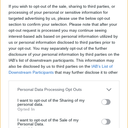
Spolu s chladným počasím přichází potřeba vytápět domy a
If you wish to opt-out of the sale, sharing to third parties, or
nastává problém, jak si zatopit co nejekologičtěji.
processing of your personal or sensitive information for
targeted advertising by us, please use the below opt-out
Žížaly vynesou odpadky za vás
section to confirm your selection. Please note that after your
2.12.1999 | PRAHA (EkoList)
opt-out request is processed you may continue seeing
Pokud nevíte, co dělat s odpadem v kuchyni a nechce se vám
interest-based ads based on personal information utilized by
neustále vynášet odpadkový koš, inspirujte se naším návodem na
us or personal information disclosed to third parties prior to
výrobu žížalového kompostu.
your opt-out. You may separately opt-out of the further
disclosure of your personal information by third parties on the
IAB’s list of downstream participants. This information may
Národní síť stanic pro handicapované živočichy
also be disclosed by us to third parties on the
IAB’s List of
28.6.1999 | PRAHA (EkoList)
Downstream Participants
that may further disclose it to other
Záchranné stanice pro handicapované volně žijící živočichy zajišťují
pomoc dočasně handicapovaným živočichům a umožňují tak jejich
third parties.
plnohodnotný návrat do přírody.
Personal Data Processing Opt Outs
«
|
1
|
..
|
123
|
124
|
125
|
126
|
»
I want to opt-out of the Sharing of my
personal data.
Opted In
dotazy a odpovědi
I want to opt-out of the Sale of my
Personal Data.
Může zemědělec používat chemický postřik, když vítr vane k