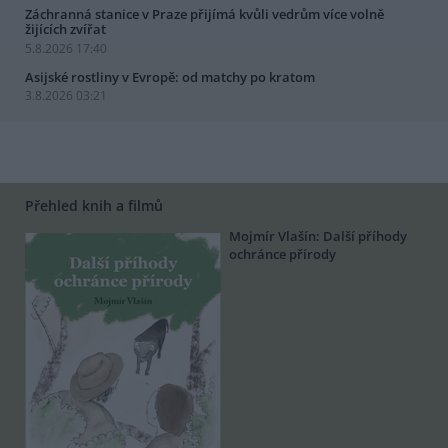
Záchranná stanice v Praze přijímá kvůli vedrům více volně
žijících zvířat
5.8.2026 17:40
Asijské rostliny v Evropě: od matchy po kratom
3.8.2026 03:21
Přehled knih a filmů
Mojmír Vlašín: Další příhody
ochránce přírody