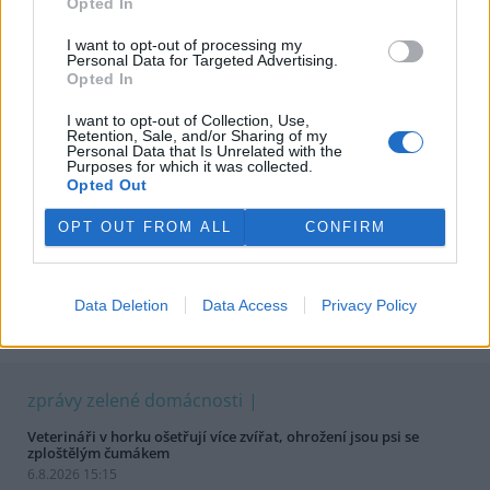
Opted In
vesnici?
2. dubna 2017
I want to opt-out of processing my
Diskuse: 3
Personal Data for Targeted Advertising.
Opted In
Musím mít revizi na kotel, když ho nepoužívám?
7. listopadu 2016
I want to opt-out of Collection, Use,
Diskuse: 1
Retention, Sale, and/or Sharing of my
Personal Data that Is Unrelated with the
Přepojení domácí ČOV na obecní kanalizaci: musím?
Purposes for which it was collected.
19. září 2016
Opted Out
Diskuse: 4
Existuje dotace na výměnu starého plynového kotle?
OPT OUT FROM ALL
CONFIRM
23. října 2015
Jak na zateplení starého domu z opuky?
7. září 2015
Data Deletion
Data Access
Privacy Policy
Diskuse: 1
zprávy zelené domácnosti
Veterináři v horku ošetřují více zvířat, ohrožení jsou psi se
zploštělým čumákem
6.8.2026 15:15