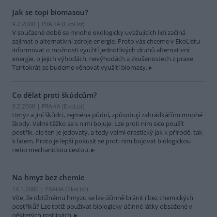
Jak se topí biomasou?
9.2.2000 | PRAHA (EkoList)
V současné době se mnoho ekologicky uvažujících lidí začíná
zajímat o alternativní zdroje energie. Proto vás chceme v EkoListu
informovat o možnosti využití jednotlivých druhů alternativní
energie, o jejich výhodách, nevýhodách a zkušenostech z praxe.
Tentokrát se budeme věnovat využití biomasy.
Co dělat proti škůdcům?
9.2.2000 | PRAHA (EkoList)
Hmyz a jiní škůdci, zejména půdní, způsobují zahrádkářům mnohé
škody. Velmi těžko se s nimi bojuje. Lze proti nim sice použít
postřik, ale ten je jedovatý, a tedy velmi drastický jak k přírodě, tak
k lidem. Proto je lepší pokusit se proti nim bojovat biologickou
nebo mechanickou cestou.
Na hmyz bez chemie
14.1.2000 | PRAHA (EkoList)
Víte, že obtížnému hmyzu se lze účinně bránit i bez chemických
postřiků? Lze totiž používat biologicky účinné látky obsažené v
některých rostlinách.