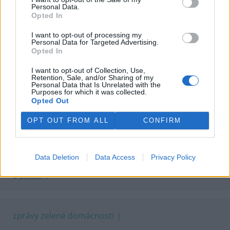
dotazy a odpovědi
Personal Data.
Opted In
Může zemědělec používat chemický postřik, když vítr vane k
vesnici?
I want to opt-out of processing my
2. dubna 2017
Personal Data for Targeted Advertising.
Diskuse: 3
Opted In
Musím mít revizi na kotel, když ho nepoužívám?
I want to opt-out of Collection, Use,
7. listopadu 2016
Retention, Sale, and/or Sharing of my
Diskuse: 1
Personal Data that Is Unrelated with the
Purposes for which it was collected.
Přepojení domácí ČOV na obecní kanalizaci: musím?
Opted Out
19. září 2016
Diskuse: 4
OPT OUT FROM ALL
CONFIRM
Existuje dotace na výměnu starého plynového kotle?
23. října 2015
Data Deletion
Data Access
Privacy Policy
Jak na zateplení starého domu z opuky?
7. září 2015
Diskuse: 1
zprávy zelené domácnosti