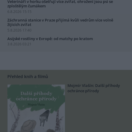
Veterináři v horku ošetřují více zvířat, ohrožení jsou psi se
zploštělým čumákem
6.8.2026 15:15
Záchranná stanice v Praze přijímá kvůli vedrům více volně
žijících zvířat
5.8.2026 17:40
Asijské rostliny v Evropě: od matchy po kratom
3.8.2026 03:21
Přehled knih a filmů
Mojmír Vlašín: Další příhody
ochránce přírody