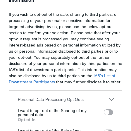
Information
nyní se podíváme na problematiku izolace obvodového zdiva. Tato
série vzniká za pomoci
Karla Murtingera
, poradce v oblasti úspor
energií.
If you wish to opt-out of the sale, sharing to third parties, or
processing of your personal or sensitive information for
targeted advertising by us, please use the below opt-out
Kam se zraněnou divou zvěří
section to confirm your selection. Please note that after your
20.2.1999 | PRAHA (EkoList)
opt-out request is processed you may continue seeing
Letošní zima znovu ukázala, že mnohá zvířata potřebují pomoc.
interest-based ads based on personal information utilized by
Prudké výkyvy teplot ohrožují zvířata přečkávající zimu v zimním
us or personal information disclosed to third parties prior to
spánku. Probuzení pro ně často znamená bezprostřední smrt. Ani
pro ostatní zvířata však není přečkání zimy ničím jednoduchým.
your opt-out. You may separately opt-out of the further
disclosure of your personal information by third parties on the
IAB’s list of downstream participants. This information may
Je lepší izolovat strop, či stavět podkroví?
also be disclosed by us to third parties on the
IAB’s List of
27.1.1999 | PRAHA (EkoList)
Downstream Participants
that may further disclose it to other
Ve třetím díle našeho seriálu článků o tom, jak zabránit únikům
third parties.
tepla, se podíváme na to, jak proti ztrátám správně zabezpečit
stropy. Tuto sérii připravujeme společně s Karlem Murtingerem z
Personal Data Processing Opt Outs
Ligy energetických alternativ.
I want to opt-out of the Sharing of my
«
|
1
|
..
|
123
|
124
|
125
|
126
|
»
personal data.
Opted In
I want to opt-out of the Sale of my