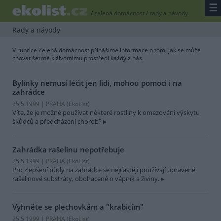
☰
/
zelená domácnost
/
rady a návody
Rady a návody
V rubrice Zelená domácnost přinášíme informace o tom, jak se může
chovat šetrně k životnímu prostředí každý z nás.
Bylinky nemusí léčit jen lidi, mohou pomoci i na
zahrádce
25.5.1999 | PRAHA (EkoList)
Víte, že je možné používat některé rostliny k omezování výskytu
škůdců a předcházení chorob?
Zahrádka rašelinu nepotřebuje
25.5.1999 | PRAHA (EkoList)
Pro zlepšení půdy na zahrádce se nejčastěji používají upravené
rašelinové substráty, obohacené o vápník a živiny.
Vyhněte se plechovkám a "krabicím"
25.5.1999 | PRAHA (EkoList)