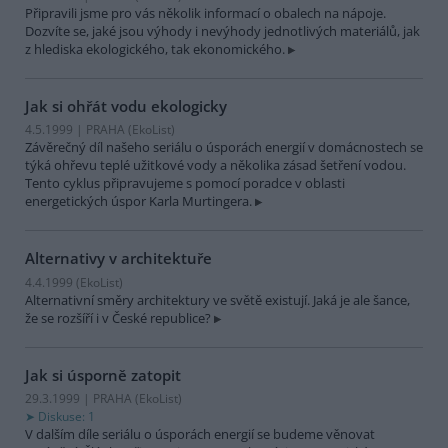
Připravili jsme pro vás několik informací o obalech na nápoje.
Dozvíte se, jaké jsou výhody i nevýhody jednotlivých materiálů, jak
z hlediska ekologického, tak ekonomického.
Jak si ohřát vodu ekologicky
4.5.1999 | PRAHA (EkoList)
Závěrečný díl našeho seriálu o úsporách energií v domácnostech se
týká ohřevu teplé užitkové vody a několika zásad šetření vodou.
Tento cyklus připravujeme s pomocí poradce v oblasti
energetických úspor Karla Murtingera.
Alternativy v architektuře
4.4.1999 (EkoList)
Alternativní směry architektury ve světě existují. Jaká je ale šance,
že se rozšíří i v České republice?
Jak si úsporně zatopit
29.3.1999 | PRAHA (EkoList)
Diskuse: 1
V dalším díle seriálu o úsporách energií se budeme věnovat