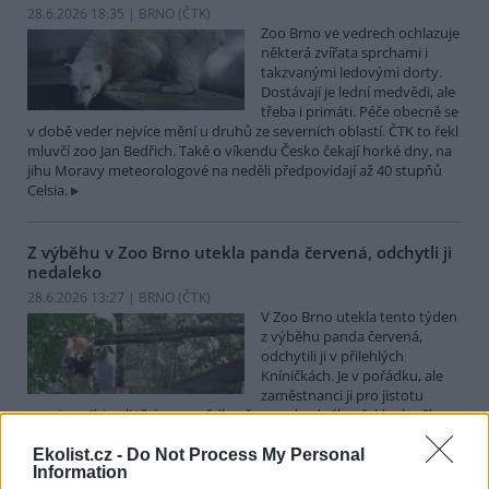
28.6.2026 18:35 | BRNO (
ČTK
)
Zoo Brno ve vedrech ochlazuje
některá zvířata sprchami i
takzvanými ledovými dorty.
Dostávají je lední medvědi, ale
třeba i primáti. Péče obecně se
v době veder nejvíce mění u druhů ze severních oblastí. ČTK to řekl
mluvčí zoo Jan Bedřich. Také o víkendu Česko čekají horké dny, na
jihu Moravy meteorologové na neděli předpovídají až 40 stupňů
Celsia.
Z výběhu v Zoo Brno utekla panda červená, odchytli ji
nedaleko
28.6.2026 13:27 | BRNO (
ČTK
)
V Zoo Brno utekla tento týden
z výběhu panda červená,
odchytili ji v přilehlých
Kníničkách. Je v pořádku, ale
zaměstnanci ji pro jistotu
monitorují, jestli třeba nesnědla něco nevhodného, řekl mluvčí
zahrady Jan Bedřich.
Ekolist.cz -
Do Not Process My Personal
Information