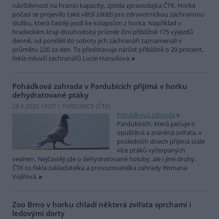
návštěvnost na hranici kapacity, zjistila zpravodajka ČTK. Horké
počasí se projevilo také větší zátěží pro zdravotnickou záchrannou
službu, která častěji jezdí ke kolapsům z horka. Například v
hradeckém kraji dlouhodobý průměr činí přibližně 175 výjezdů
denně, od pondělí do soboty jich záchranáři zaznamenali v
průměru 226 za den. To představuje nárůst přibližně o 29 procent,
řekla mluvčí záchranářů Lucie Hanušová.
Pohádková zahrada v Pardubicích přijímá v horku
dehydratované ptáky
28.6.2026 19:07 | PARDUBICE (
ČTK
)
Pohádková zahrada
v
Pardubicích, která pečuje o
opuštěná a zraněná zvířata, v
posledních dnech přijímá stále
více ptáků vyčerpaných
vedrem. Nejčastěji jde o dehydratované holuby, ale i jiné druhy.
ČTK to řekla zakladatelka a provozovatelka zahrady Romana
Vojířová.
Zoo Brno v horku chladí některá zvířata sprchami i
ledovými dorty