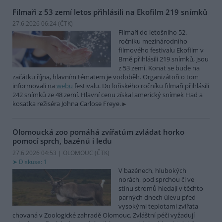
Filmaři z 53 zemí letos přihlásili na Ekofilm 219 snímků
27.6.2026 06:24 (
ČTK
)
Filmaři do letošního 52.
ročníku mezinárodního
filmového festivalu Ekofilm v
Brně přihlásili 219 snímků, jsou
z 53 zemí. Konat se bude na
začátku října, hlavním tématem je vodoběh. Organizátoři o tom
informovali na
webu
festivalu. Do loňského ročníku filmaři přihlásili
242 snímků ze 48 zemí. Hlavní cenu získal americký snímek Had a
kosatka režiséra Johna Carlose Freye.
Olomoucká zoo pomáhá zvířatům zvládat horko
pomocí sprch, bazénů i ledu
27.6.2026 04:53 | OLOMOUC (
ČTK
)
Diskuse: 1
V bazénech, hlubokých
norách, pod sprchou či ve
stínu stromů hledají v těchto
parných dnech úlevu před
vysokými teplotami zvířata
chovaná v Zoologické zahradě Olomouc. Zvláštní péči vyžadují