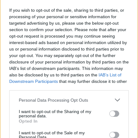
Tři hasiči zahynuli při boji s lesními požáry na hranici
Colorada a Utahu
If you wish to opt-out of the sale, sharing to third parties, or
28.6.2026 12:39 (
ČTK
)
processing of your personal or sensitive information for
Při boji s lesními požáry na
targeted advertising by us, please use the below opt-out
hranici Utahu a Colorada
section to confirm your selection. Please note that after your
zahynuli tři hasiči, dva další
opt-out request is processed you may continue seeing
utrpěli zranění, oznámila podle
agentury AP americká služba
interest-based ads based on personal information utilized by
pro hašení přírodních požárů (USWFS). Západ Spojených států se
us or personal information disclosed to third parties prior to
potýká s řadou požárů v době soustavného horkého, suchého a
your opt-out. You may separately opt-out of the further
větrného počasí. Největším z nich je požár Cottonwood v okresu
disclosure of your personal information by third parties on the
Beaver na jihozápadě Utahu, který v sobotu hořel na více než 373
IAB’s list of downstream participants. This information may
kilometrech čtverečních. Postupoval kaňony a horskými svahy,
also be disclosed by us to third parties on the
IAB’s List of
přičemž sežehl letní chaty i část lyžařského střediska.
Downstream Participants
that may further disclose it to other
third parties.
SVS: Domácí mazlíčci musí mít při cestování pas, čip a
očkování proti vzteklině
Personal Data Processing Opt Outs
27.6.2026 20:28 (
ČTK
)
I want to opt-out of the Sharing of my
Při cestování do zahraničí musí
personal data.
mít domácí mazlíčci pas,
Opted In
vakcinaci proti vzteklině a musí
být očipováni. Státní
I want to opt-out of the Sale of my
veterinární správa (SVS)
Personal Data.