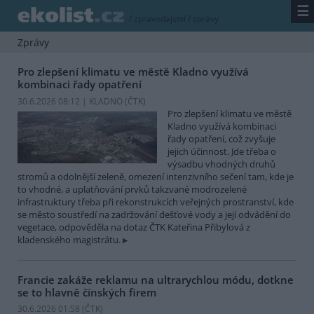
☰
/
zpravodajství
/
zprávy
Zprávy
Pro zlepšení klimatu ve městě Kladno využívá
kombinaci řady opatření
30.6.2026 08:12 | KLADNO (
ČTK
)
Pro zlepšení klimatu ve městě
Kladno využívá kombinaci
řady opatření, což zvyšuje
jejich účinnost. Jde třeba o
výsadbu vhodných druhů
stromů a odolnější zeleně, omezení intenzivního sečení tam, kde je
to vhodné, a uplatňování prvků takzvané modrozelené
infrastruktury třeba při rekonstrukcích veřejných prostranství, kde
se město soustředí na zadržování dešťové vody a její odvádění do
vegetace, odpověděla na dotaz ČTK Kateřina Přibylová z
kladenského magistrátu.
Francie zakáže reklamu na ultrarychlou módu, dotkne
se to hlavně čínských firem
30.6.2026 01:58 (
ČTK
)