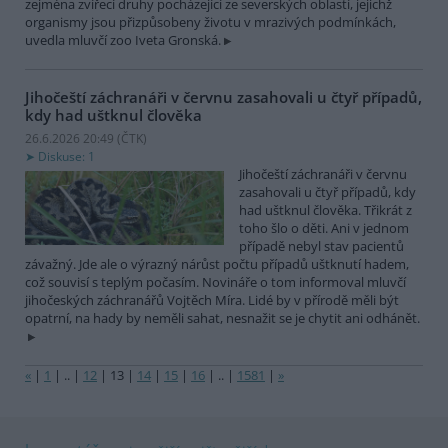
zejména zvířecí druhy pocházející ze severských oblastí, jejichž
organismy jsou přizpůsobeny životu v mrazivých podmínkách,
uvedla mluvčí zoo Iveta Gronská.
Jihočeští záchranáři v červnu zasahovali u čtyř případů,
kdy had uštknul člověka
26.6.2026 20:49 (
ČTK
)
Diskuse: 1
Jihočeští záchranáři v červnu
zasahovali u čtyř případů, kdy
had uštknul člověka. Třikrát z
toho šlo o děti. Ani v jednom
případě nebyl stav pacientů
závažný. Jde ale o výrazný nárůst počtu případů uštknutí hadem,
což souvisí s teplým počasím. Novináře o tom informoval mluvčí
jihočeských záchranářů Vojtěch Míra. Lidé by v přírodě měli být
opatrní, na hady by neměli sahat, nesnažit se je chytit ani odhánět.
«
|
1
|
..
|
12
|
13
|
14
|
15
|
16
|
..
|
1581
|
»