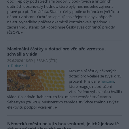
obcí. Teploty pod střechami budov, v podkrovích a hnízdních
dutinách dosahovaly hodnot, které byly nesnesitelné zejména
právě pro ptačí mláďata. Stanice čelily podle ochránců největšímu
náporu v historii. Ochránci apelují na veřejnost, aby v případě
nálezu vypadlého ptáčete okamžitě kontaktovala spádovou
záchrannou stanici. Síť koordinuje Český svaz ochránců přírody
(ČSOP).
Maximální částky u dotací pro včelaře vzrostou,
schválila vláda
29.6.2026 18:59 | PRAHA (
ČTK
)
Diskuse: 1
Maximální částky některých
dotací pro včelaře se zvýší o 15
procent. Příslušné
nařízení
,
které reaguje na zdražení
včelařského vybavení, schválila
vláda. Po jednání kabinetu to řekl ministr zemědělství Martin
Šebestyán (za SPD). Ministerstvo zemědělství chce změnou zvýšit
efektivitu podpor včelaření.
Německá města bojují s housenkami, jejichž jedovaté
chlupy působí alergické reakce