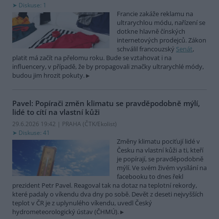
Diskuse: 1
Francie zakáže reklamu na
ultrarychlou módu, nařízení se
dotkne hlavně čínských
internetových prodejců. Zákon
schválil francouzský
Senát
,
platit má začít na přelomu roku. Bude se vztahovat i na
influencery, v případě, že by propagovali značky ultrarychlé módy,
budou jim hrozit pokuty.
Pavel: Popírači změn klimatu se pravděpodobně mýlí,
lidé to cítí na vlastní kůži
29.6.2026 19:42 | PRAHA (
ČTK/Ekolist
)
Diskuse: 41
Změny klimatu pociťují lidé v
Česku na vlastní kůži a ti, kteří
je popírají, se pravděpodobně
mýlí. Ve svém živém vysílání na
facebooku to dnes řekl
prezident Petr Pavel. Reagoval tak na dotaz na teplotní rekordy,
které padaly o víkendu dva dny po sobě. Devět z deseti nejvyšších
teplot v ČR je z uplynulého víkendu, uvedl Český
hydrometeorologický ústav (ČHMÚ).