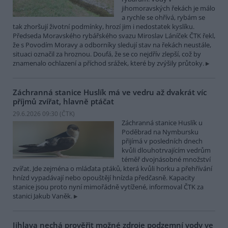
jihomoravských řekách je málo
a rychle se ohřívá, rybám se
tak zhoršují životní podmínky, hrozí jim i nedostatek kyslíku.
Předseda Moravského rybářského svazu Miroslav Láníček ČTK řekl,
že s Povodím Moravy a odborníky sledují stav na řekách neustále,
situaci označil za hroznou. Doufá, že se co nejdřív zlepší, což by
znamenalo ochlazení a příchod srážek, které by zvýšily průtoky.
Záchranná stanice Huslík má ve vedru až dvakrát víc
příjmů zvířat, hlavně ptáčat
29.6.2026 09:30 (
ČTK
)
Záchranná stanice Huslík u
Poděbrad na Nymbursku
přijímá v posledních dnech
kvůli dlouhotrvajícím vedrům
téměř dvojnásobné množství
zvířat. Jde zejména o mláďata ptáků, která kvůli horku a přehřívání
hnízd vypadávají nebo opouštějí hnízda předčasně. Kapacity
stanice jsou proto nyní mimořádně vytížené, informoval ČTK za
stanici Jakub Vaněk.
Jihlava nechá prověřit možné zdroje podzemní vody ve