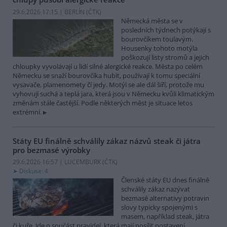
29.6.2026 17:15 | BERLÍN (
ČTK
)
Německá města se v
posledních týdnech potýkají s
bourovčíkem toulavým.
Housenky tohoto motýla
poškozují listy stromů a jejich
chloupky vyvolávají u lidí silné alergické reakce. Města po celém
Německu se snaží bourovčíka hubit, používají k tomu speciální
vysavače, plamenomety čí jedy. Motýl se ale dál šíří, protože mu
vyhovují suchá a teplá jara, která jsou v Německu kvůli klimatickým
změnám stále častější. Podle některých měst je situace letos
extrémní.
Státy EU finálně schválily zákaz názvů steak či játra
pro bezmasé výrobky
29.6.2026 16:57 | LUCEMBURK (
ČTK
)
Diskuse: 4
Členské státy EU dnes finálně
schválily zákaz nazývat
bezmasé alternativy potravin
slovy typicky spojenými s
masem, například steak, játra
či kuře. Jde o součást pravidel, která mají posílit postavení