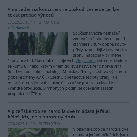
Vlny veder na konci června poškodí zemědělce, lze
čekat propad výnosů
27.6.2026 18:44 | BRNO (
ČTK
)
Diskuse: 5
Současná vedra nesnášejí
zemědělské plodiny na polích
či trvalé kultury dobře, kdyby
přišly až později v červenci či v
srpnu, napáchaly by méně
škody než teď. Navíc jak ukazuje web
Vlny veder
, extrémní teploty
se kumulují několikátým dnem do jevu nazývaného horká vlna.
Rostliny podle bioklimatologa Miroslava Trnky z Ústavu výzkumu
globální změny AV ČR - CzechGlobe takové teploty přežijí, ale
musejí tomu věnovat značné úsilí, což se projeví na kvalitě i
kvantitě produkce. U mnohých plodin lze očekávat zásadní
propad, řekl ČTK.
V plzeňské zoo se narodila dvě mláďata jeřábů
bělošíjích, jde o ohrožený druh
27.6.2026 14:29 | PLZEŇ (
ČTK
)
V plzeňské zoo se narodila dvě
mláďata jeřábů bělošíjích. Jsou