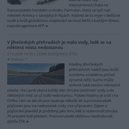
stejnojmenná chata na
francouzském horském vrcholku Parmelan, který se tyčí nad
městem Annecy v savojských Alpách. Nádobí se tu myje v dešťové
vodě a kvůli globálnímu oteplování se musí šetřit s každým litrem,
napsala agentura AFP.
V jihočeských přehradách je málo vody, lodě se na
některá místa nedostanou
27.6.2026 18:50 | ČESKÉ BUDĚJOVICE (
ČTK
)
Diskuse: 1
Hladiny jihočeských
přehradních nádrží jsou kvůli
suchému a teplému počasí
výrazně nižší. Sucho může
ovlivnit také sezonu rekreační
plavby. Na Lipně ubývá každý den zhruba centimetr vody a do
některých míst se už lodě nedostanou. Pokles hladiny je znát i na
Orlíku, tam se ale situace opakuje několik let a provozovatelé
půjčoven jsou na nedostatek vody více připraveni. Zájem o
půjčování plavidel je podobný jako loni, lidé si rezervovali zhruba
70 procent lodí předem. Provozovatelé většinou nezdražovali,
zjistila ČTK.