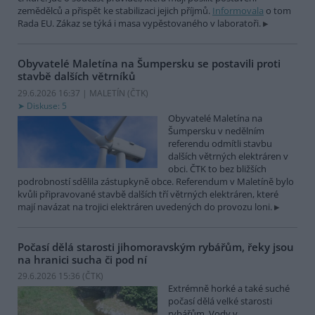
zemědělců a přispět ke stabilizaci jejich příjmů.
Informovala
o tom
Rada EU. Zákaz se týká i masa vypěstovaného v laboratoři.
Obyvatelé Maletína na Šumpersku se postavili proti
stavbě dalších větrníků
29.6.2026 16:37 | MALETÍN (
ČTK
)
Diskuse: 5
Obyvatelé Maletína na
Šumpersku v nedělním
referendu odmítli stavbu
dalších větrných elektráren v
obci. ČTK to bez bližších
podrobností sdělila zástupkyně obce. Referendum v Maletíně bylo
kvůli připravované stavbě dalších tří větrných elektráren, které
mají navázat na trojici elektráren uvedených do provozu loni.
Počasí dělá starosti jihomoravským rybářům, řeky jsou
na hranici sucha či pod ní
29.6.2026 15:36 (
ČTK
)
Extrémně horké a také suché
počasí dělá velké starosti
rybářům. Vody v