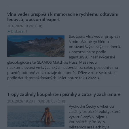
Vlna veder přispívá i k mimořádně rychlému odtávání
ledovců, upozornil expert
28.6.2026 19:24 (
ČTK
)
Diskuse: 1
Současná vlna veder přispívá i
k mimořádně rychlému
odtávání švýcarských ledovců.
Upozornil na to podle
agentury AFP šéf švýcarské
glaciologické sítě GLAMOS Matthias Huss. Masa ledu
naakumulovaná ve švýcarských ledovcích za celou poslední zimu
pravděpodobně zcela roztaje do pondělí. Dříve v roce se to stalo
podle dat shromažďovaných 26 let pouze roku 2022.
Tropy zaplnily koupaliště i písníky a zatížily záchranáře
28.6.2026 19:20 | PARDUBICE (
ČTK
)
Východní Čechy o víkendu
zasáhly tropické teploty, které
výrazně zvýšily zájem o
koupaliště i písníky. V
některých areálech byla