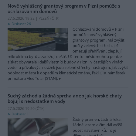
Nově vyhlášený grantový program v Plzni pomůže s
ochlazováním domovů
27.6.2026 19:32 | PLZEŇ (
ČTK
)
Diskuse: 26
Ochlazování domovů v Plzni
pomůže nově vyhlášený
grantový program. Má zvýšit
počty zelených střech, jež
omezují přehřívání, zlepšují
mikroklima bytů a zadržují deště. Už tento měsíc mohou peníze
získat obyvatelé i další vlastníci budov v Plzni. V častějších vlnách
veder a přívalových srážek jsou zelené střechy nástrojem, jak zvýšit
odolnost města k dopadům klimatické změny, řekl ČTK náměstek
primátora Aleš Tolar (STAN).
Suchý záchod a žádná sprcha aneb jak horské chaty
bojují s nedostatkem vody
27.6.2026 19:20 (
ČTK
)
Diskuse: 11
Žádný pramen, žádná řeka,
žádné jezero a čím dál vyšší
počet návštěvníků. To je
dilema, které řeší