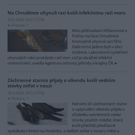
Na Chrudimce uhynuli raci kvůli infekčnímu račí moru
29.6.2026 19:27 (
ČTK
)
Diskuse: 1
Mezi přehradami Křižanovice a
Práčov na řece Chrudimce
hromadně uhynuli raci říční.
Další mrtví jedinci byli v obci
Svídnice. Laboratorní vyšetření
uhynulých raků prokázalo račí mor, což je závažné infekční
onemocnění, uvedla Agentura ochrany přírody a krajiny ČR.
Záchranné stanice přijaly o víkendu kvůli vedrům
stovky zvířat v nouzi
29.6.2026 19:12 (
ČTK
)
Diskuse: 1
Národní síť záchranných stanic
o uplynulém víkendu přijala v
důsledku extrémních veder
stovky ptačích mláďat, která
kvůli přehřátí předčasně
vyskákala z hnízd na chodníky, a dalších zvířat v nouzi z měst a