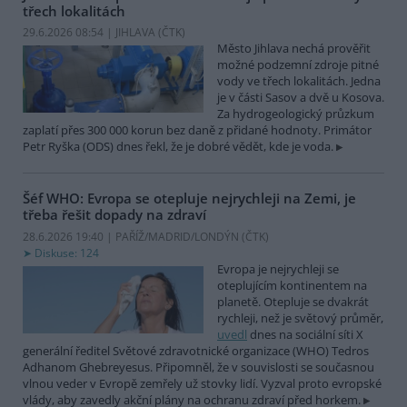
třech lokalitách
29.6.2026 08:54 | JIHLAVA (
ČTK
)
Město Jihlava nechá prověřit
možné podzemní zdroje pitné
vody ve třech lokalitách. Jedna
je v části Sasov a dvě u Kosova.
Za hydrogeologický průzkum
zaplatí přes 300 000 korun bez daně z přidané hodnoty. Primátor
Petr Ryška (ODS) dnes řekl, že je dobré vědět, kde je voda.
Šéf WHO: Evropa se otepluje nejrychleji na Zemi, je
třeba řešit dopady na zdraví
28.6.2026 19:40 | PAŘÍŽ/MADRID/LONDÝN (
ČTK
)
Diskuse: 124
Evropa je nejrychleji se
oteplujícím kontinentem na
planetě. Otepluje se dvakrát
rychleji, než je světový průměr,
uvedl
dnes na sociální síti X
generální ředitel Světové zdravotnické organizace (WHO) Tedros
Adhanom Ghebreyesus. Připomněl, že v souvislosti se současnou
vlnou veder v Evropě zemřely už stovky lidí. Vyzval proto evropské
vlády, aby zavedly akční plány na ochranu zdraví před horkem.