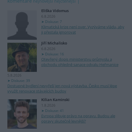
komentáře
nejnovější
nejčtenější
Eliška Vidomus
6.8.2026
Diskuse: 7
Klimatická krize není over. Vyzýváme vládu, aby
ji přestala ignorovat
Jiří Michalisko
6.8.2026
Diskuse: 16
Otevřený dopis ministerstvu průmyslu a
obchodu ohledně sanace odvalu Heřmanice
5.8.2026
Diskuse: 39
Dostupné bydlení nevyřeší jen nová výstavba. Česko musí lépe
využít renovace stávajících budov
Kilian Kaminski
1.8.2026
Diskuse: 41
Evropa slibuje právo na opravu. Budou ale
opravy skutečně levnější?