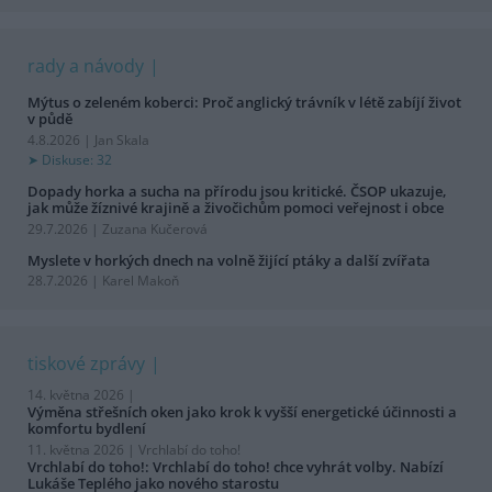
rady a návody
Mýtus o zeleném koberci: Proč anglický trávník v létě zabíjí život
v půdě
4.8.2026 | Jan Skala
Diskuse: 32
Dopady horka a sucha na přírodu jsou kritické. ČSOP ukazuje,
jak může žíznivé krajině a živočichům pomoci veřejnost i obce
29.7.2026 | Zuzana Kučerová
Myslete v horkých dnech na volně žijící ptáky a další zvířata
28.7.2026 | Karel Makoň
tiskové zprávy
14. května 2026 |
Výměna střešních oken jako krok k vyšší energetické účinnosti a
komfortu bydlení
11. května 2026 |
Vrchlabí do toho!
Vrchlabí do toho!: Vrchlabí do toho! chce vyhrát volby. Nabízí
Lukáše Teplého jako nového starostu