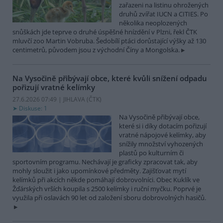
zařazeni na listinu ohrožených
druhů zvířat IUCN a CITIES. Po
několika neoplozených
snůškách jde teprve o druhé úspěšné hnízdění v Plzni, řekl ČTK
mluvčí zoo Martin Vobruba. Šedobílí ptáci dorůstající výšky až 130
centimetrů, původem jsou z východní Číny a Mongolska.
Na Vysočině přibývají obce, které kvůli snížení odpadu
pořizují vratné kelímky
27.6.2026 07:49 | JIHLAVA (
ČTK
)
Diskuse: 1
Na Vysočině přibývají obce,
které si i díky dotacím pořizují
vratné nápojové kelímky, aby
snížily množství vyhozených
plastů po kulturním či
sportovním programu. Nechávají je graficky zpracovat tak, aby
mohly sloužit i jako upomínkové předměty. Zajišťovat mytí
kelímků při akcích někde pomáhají dobrovolníci. Obec Kuklík ve
Žďárských vrších koupila s 2500 kelímky i ruční myčku. Poprvé je
využila při oslavách 90 let od založení sboru dobrovolných hasičů.