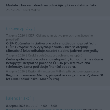
Myslete v horkých dnech na volně žijící ptáky a další zvířata
28.7.2026 | Karel Makoň
tiskové zprávy
7. srpna 2026 |
OIŽP- Občanská iniciativa pro ochranu životního
prostředí
OIŽP- Občanská iniciativa pro ochranu životního prostředí :
OIŽP: Evropské řeky vysychají a voda v nich se otepluje:
Klimatická krize odhaluje zásadní slabinu jaderné energetiky
7. srpna 2026 |
Česká společnost pro ochranu netopýrů
Česká společnost pro ochranu netopýrů: „Pomoc, máme v domě
netopýry!“ Bezplatná poradna ČESON je v létě zavalena
telefonáty. Sama potřebuje finanční podporu.
6. srpna 2026 |
Regionální muzeum Mělník, příspěvková organizace
Regionální muzeum Mělník, příspěvková organizace: Výstava 50
let CHKO Kokořínsko - Máchův kraj
kalendář akcí
8. srpna 2026 (sobota) 14:00 - 15:00
Komentované prohlídky výstavy Rostlinná Odysea
(Přednášky a