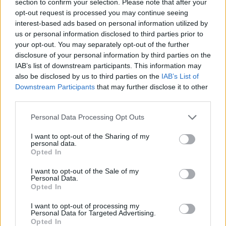
section to confirm your selection. Please note that after your
společnosti by měly závody postavit nejpozději do jara příštího
opt-out request is processed you may continue seeing
roku.
interest-based ads based on personal information utilized by
us or personal information disclosed to third parties prior to
Litvínov má první zájemce do průmyslové zóny
your opt-out. You may separately opt-out of the further
19.1.2003 17:00 | LITVÍNOV (
ČIA
)
disclosure of your personal information by third parties on the
Německá textilní společnost
Ibena
a nejmenovaná zahraniční
IAB’s list of downstream participants. This information may
firma zaměřená na recyklační procesy jsou nejvážnějšími zájemci o
also be disclosed by us to third parties on the
IAB’s List of
využití budoucí průmyslové zóny v severočeském
Litvínově
.
Downstream Participants
that may further disclose it to other
Starosta města Karel Zdražil ČIA řekl, že obě firmy by mohly
third parties.
vytvořit kolem 900 nových pracovních míst.
Personal Data Processing Opt Outs
Fischler o zemědělské reformě EU: Rok 2003 je rok
I want to opt-out of the Sharing of my
rozhodnutí
personal data.
19.1.2003 14:34 | BRUSEL/PRAHA (EkoList)
Opted In
"Pro mě je rok 2003 rokem rozhodnutí. Jistotu pro plánování dáme
našim zemědělcům jen tehdy, pokud přijmeme odvážná
I want to opt-out of the Sale of my
rozhodnutí v zemědělské politice v půli roku. Teprve pak bude
Personal Data.
farmářský sektor konkurenceschopný na trhu, trvale udržitelný a
Opted In
především akceptovaný širokou veřejností," řekl komisař
Evropské
unie
pro zemědělství Franz Fischler na tiskové konferenci při
I want to opt-out of processing my
zahájení tzv. "Zeleného týdne" v Berlíně.
Personal Data for Targeted Advertising.
Opted In