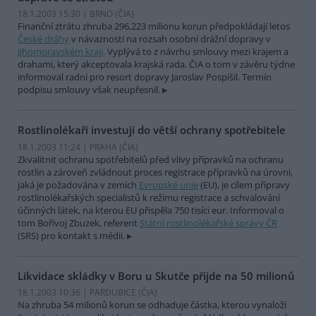
18.1.2003 15:30 | BRNO (
ČIA
)
Finanční ztrátu zhruba 296,223 milionu korun předpokládají letos
České dráhy
v návaznosti na rozsah osobní drážní dopravy v
Jihomoravském kraji
. Vyplývá to z návrhu smlouvy mezi krajem a
drahami, který akceptovala krajská rada. ČIA o tom v závěru týdne
informoval radní pro resort dopravy Jaroslav Pospíšil. Termín
podpisu smlouvy však neupřesnil.
Rostlinolékaři investují do větší ochrany spotřebitele
18.1.2003 11:24 | PRAHA (
ČIA
)
Zkvalitnit ochranu spotřebitelů před vlivy přípravků na ochranu
rostlin a zároveň zvládnout proces registrace přípravků na úrovni,
jaká je požadována v zemích
Evropské unie
(EU), je cílem přípravy
rostlinolékařských specialistů k režimu registrace a schvalování
účinných látek, na kterou EU přispěla 750 tisíci eur. Informoval o
tom Bořivoj Zbuzek, referent
Státní rostlinolékařské správy ČR
(SRS) pro kontakt s médii.
Likvidace skládky v Boru u Skutče přijde na 50 milionů
18.1.2003 10:36 | PARDUBICE (
ČIA
)
Na zhruba 54 milionů korun se odhaduje částka, kterou vynaloží