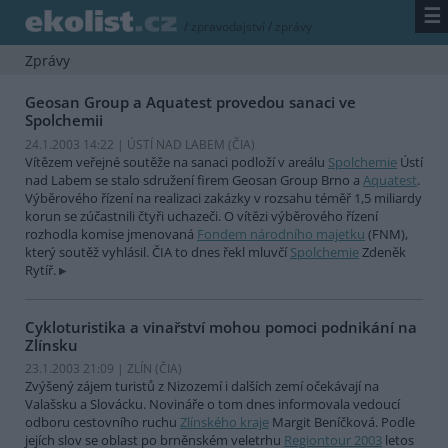
☰
/
zpravodajství
/
zprávy
Zprávy
Geosan Group a Aquatest provedou sanaci ve
Spolchemii
24.1.2003 14:22 | ÚSTÍ NAD LABEM (
ČIA
)
Vítězem veřejné soutěže na sanaci podloží v areálu
Spolchemie
Ústí
nad Labem se stalo sdružení firem Geosan Group Brno a
Aquatest
.
Výběrového řízení na realizaci zakázky v rozsahu téměř 1,5 miliardy
korun se zúčastnili čtyři uchazeči. O vítězi výběrového řízení
rozhodla komise jmenovaná
Fondem národního majetku
(FNM),
který soutěž vyhlásil. ČIA to dnes řekl mluvčí
Spolchemie
Zdeněk
Rytíř.
Cykloturistika a vinařství mohou pomoci podnikání na
Zlínsku
23.1.2003 21:09 | ZLÍN (
ČIA
)
Zvýšený zájem turistů z Nizozemí i dalších zemí očekávají na
Valašsku a Slovácku. Novináře o tom dnes informovala vedoucí
odboru cestovního ruchu
Zlínského kraje
Margit Beníčková. Podle
jejích slov se oblast po brněnském veletrhu
Regiontour 2003
letos