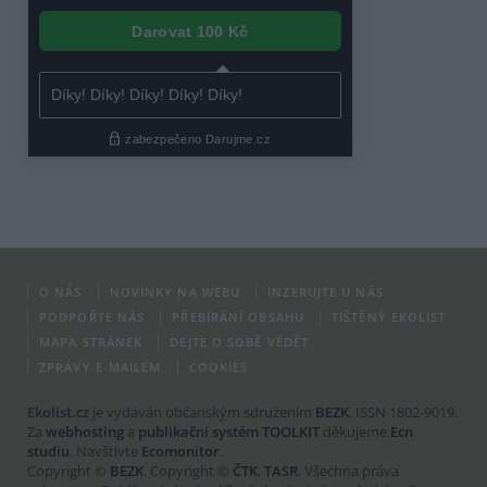
O NÁS
NOVINKY NA WEBU
INZERUJTE U NÁS
PODPOŘTE NÁS
PŘEBÍRÁNÍ OBSAHU
TIŠTĚNÝ EKOLIST
MAPA STRÁNEK
DEJTE O SOBĚ VĚDĚT
ZPRÁVY E-MAILEM
COOKIES
Ekolist.cz
je vydáván občanským sdružením
BEZK
. ISSN 1802-9019.
Za
webhosting
a
publikační systém TOOLKIT
děkujeme
Ecn
studiu
. Navštivte
Ecomonitor
.
Copyright ©
BEZK
. Copyright ©
ČTK
,
TASR
. Všechna práva