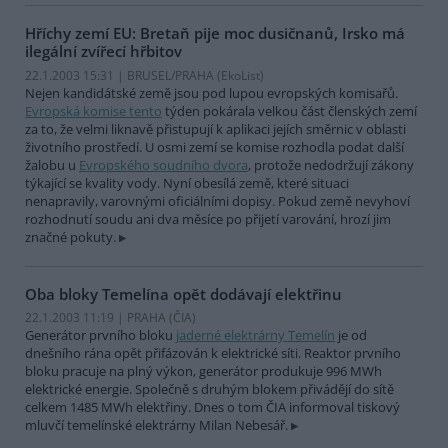
Hříchy zemí EU: Bretaň pije moc dusičnanů, Irsko má
ilegální zvířecí hřbitov
22.1.2003 15:31 | BRUSEL/PRAHA (EkoList)
Nejen kandidátské země jsou pod lupou evropských komisařů.
Evropská komise tento
týden pokárala velkou část členských zemí
za to, že velmi liknavě přistupují k aplikaci jejích směrnic v oblasti
životního prostředí. U osmi zemí se komise rozhodla podat další
žalobu u
Evropského soudního dvora
, protože nedodržují zákony
týkající se kvality vody. Nyní obesílá země, které situaci
nenapravily, varovnými oficiálními dopisy. Pokud země nevyhoví
rozhodnutí soudu ani dva měsíce po přijetí varování, hrozí jim
značné pokuty.
Oba bloky Temelína opět dodávají elektřinu
22.1.2003 11:19 | PRAHA (
ČIA
)
Generátor prvního bloku
jaderné elektrárny Temelín
je od
dnešního rána opět přifázován k elektrické síti. Reaktor prvního
bloku pracuje na plný výkon, generátor produkuje 996 MWh
elektrické energie. Společně s druhým blokem přivádějí do sítě
celkem 1485 MWh elektřiny. Dnes o tom ČIA informoval tiskový
mluvčí temelínské elektrárny Milan Nebesář.