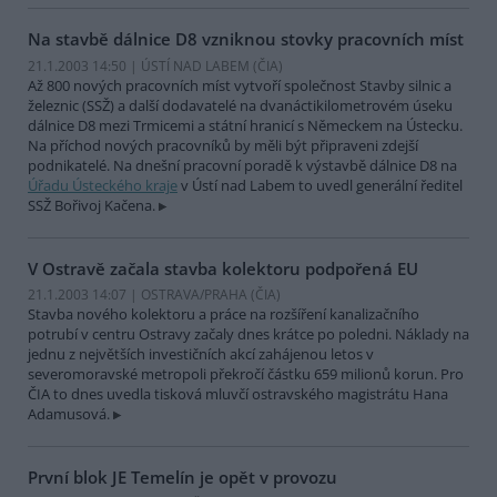
Na stavbě dálnice D8 vzniknou stovky pracovních míst
21.1.2003 14:50 | ÚSTÍ NAD LABEM (
ČIA
)
Až 800 nových pracovních míst vytvoří společnost Stavby silnic a
železnic (SSŽ) a další dodavatelé na dvanáctikilometrovém úseku
dálnice D8 mezi Trmicemi a státní hranicí s Německem na Ústecku.
Na příchod nových pracovníků by měli být připraveni zdejší
podnikatelé. Na dnešní pracovní poradě k výstavbě dálnice D8 na
Úřadu Ústeckého kraje
v Ústí nad Labem to uvedl generální ředitel
SSŽ Bořivoj Kačena.
V Ostravě začala stavba kolektoru podpořená EU
21.1.2003 14:07 | OSTRAVA/PRAHA (
ČIA
)
Stavba nového kolektoru a práce na rozšíření kanalizačního
potrubí v centru Ostravy začaly dnes krátce po poledni. Náklady na
jednu z největších investičních akcí zahájenou letos v
severomoravské metropoli překročí částku 659 milionů korun. Pro
ČIA to dnes uvedla tisková mluvčí ostravského magistrátu Hana
Adamusová.
První blok JE Temelín je opět v provozu