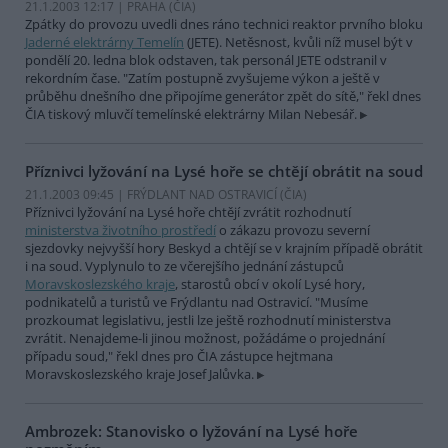
21.1.2003 12:17 | PRAHA (
ČIA
)
Zpátky do provozu uvedli dnes ráno technici reaktor prvního bloku
Jaderné elektrárny Temelín
(JETE). Netěsnost, kvůli níž musel být v
pondělí 20. ledna blok odstaven, tak personál JETE odstranil v
rekordním čase. "Zatím postupně zvyšujeme výkon a ještě v
průběhu dnešního dne připojíme generátor zpět do sítě," řekl dnes
ČIA tiskový mluvčí temelínské elektrárny Milan Nebesář.
Příznivci lyžování na Lysé hoře se chtějí obrátit na soud
21.1.2003 09:45 | FRÝDLANT NAD OSTRAVICÍ (
ČIA
)
Příznivci lyžování na Lysé hoře chtějí zvrátit rozhodnutí
ministerstva životního prostředí
o zákazu provozu severní
sjezdovky nejvyšší hory Beskyd a chtějí se v krajním případě obrátit
i na soud. Vyplynulo to ze včerejšího jednání zástupců
Moravskoslezského kraje
, starostů obcí v okolí Lysé hory,
podnikatelů a turistů ve Frýdlantu nad Ostravicí. "Musíme
prozkoumat legislativu, jestli lze ještě rozhodnutí ministerstva
zvrátit. Nenajdeme-li jinou možnost, požádáme o projednání
případu soud," řekl dnes pro ČIA zástupce hejtmana
Moravskoslezského kraje Josef Jalůvka.
Ambrozek: Stanovisko o lyžování na Lysé hoře