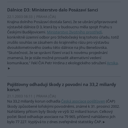
Dálnice D3: Ministerstvo dalo Posázaví šanci
22.1.2003 08:33 | PRAHA (
ČIA
)
Krajina dolního Posázaví dostala šanci, že se ubrání připravované
výstavbě dálnice D 3, která by v budoucnu měla spojit Prahu s
Českými Budějovicemi.
Ministerstvo životního prostředí
,
konkrétně územní odbor pro Středočeský kraj tohoto úřadu, totiž
zrušilo souhlas se zásahem do krajinného rázu pro výstavbu
dvoukilometrového úseku této dálnice na jihu Benešovska.
"Skutečnost, že se správní řízení vrací k novému projednání
znamená, že je stále možné prosadit alternativní vedení
komunikace," řekl ČIA Petr Hrdina z ekologického sdružení
Arnika
.
Pojišťovny odhadují škody z povodní na 33,2 miliardy
korun
21.1.2003 16:11 | PRAHA (
ČIA
)
Na 33,2 miliardy korun odhadla
Česká asociace pojišťoven
(ČAP)
škody způsobené loňskými povodněmi, známé k 31. prosinci 2002.
Nahlášeny přitom byly škody ve výši 32 miliard korun. Celkový
počet škod odhaduje asociace na 79 965, přičemž nahlášeno jich
bylo 77 227. Vyplývá to z dnes zveřejněné statistiky ČAP.