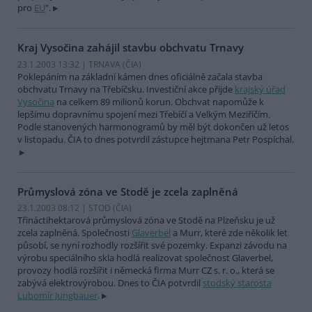
pro
EU
".
Kraj Vysočina zahájil stavbu obchvatu Trnavy
23.1.2003 13:32 | TRNAVA (
ČIA
)
Poklepáním na základní kámen dnes oficiálně začala stavba
obchvatu Trnavy na Třebíčsku. Investiční akce přijde
krajský úřad
Vysočina
na celkem 89 milionů korun. Obchvat napomůže k
lepšímu dopravnímu spojení mezi Třebíčí a Velkým Meziříčím.
Podle stanovených harmonogramů by měl být dokončen už letos
v listopadu. ČIA to dnes potvrdil zástupce hejtmana Petr Pospíchal.
Průmyslová zóna ve Stodě je zcela zaplněná
23.1.2003 08:12 | STOD (
ČIA
)
Třináctihektarová průmyslová zóna ve Stodě na Plzeňsku je už
zcela zaplněná. Společnosti
Glaverbel
a Murr, které zde několik let
působí, se nyní rozhodly rozšířit své pozemky. Expanzi závodu na
výrobu speciálního skla hodlá realizovat společnost Glaverbel,
provozy hodlá rozšířit i německá firma Murr CZ s. r. o., která se
zabývá elektrovýrobou. Dnes to ČIA potvrdil
stodský starosta
Lubomír Jungbauer
.