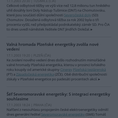
17.1.2003 20:30 | TUŠIMICE (
ČIA
)
Celkové odbytové těžby ve výši více než 12,8 milionu tun hnědého
uhlí dosáhly loni Doly Nástup Tušimice (DNT) na Chomutovsku,
které jsou součástí důlní společnosti
Severočeské doly
(SD)
Chomutov. Dosažená odbytová těžba za rok 2002 byla o tři
procenta vyšší, než předpokládal podnikatelský záměr SD. Pro ČIA
to dnes uvedl náměstek ředitele DNT Jindřich Doležal.
Valná hromada Plzeňské energetiky zvolila nové
vedení
17.1.2003 19:20 | PLZEŇ (
ČIA
)
Ke zvolení nového vedení dnes došlo rozhodnutím mimořádné
valné hromady Plzeňská energetika, kterou v prosinci loňského
roku koupily od americké skupiny
Cinergy
Plzeňská teplárenská
(PT) a
Západočeská energetika
(ZČE). Obě distribuční společnosti
získaly v Plzeňské energetice po padesáti procentech akcií.
Šéf Severomoravské energetiky: S integrací energetiky
souhlasíme
17.1.2003 18:24 | PRAHA (
ČIA
)
Nařčení z nesouhlasu propojením české elektroenergetiky odmítl
dnes generální ředitel
Severomoravské energetiky
(SME) Tomáš