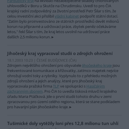
Pardubický kraj
na likvidaci nezabezpečené skládky chlorovaných
uhlovodíků v Boru u Skutče na Chrudimsku. Uvedl to pro ČIA
krajský radní zodpovědný za životní prostředí Petr Šilar s tím, že
celou investiční akci přislíbil
vládní kabinet
podpořit státní dotací.
"Zatím bylo proinvestováno ze státních prostředků devět milionů
korun na přípravné a udržovací práce, zbytek peněz očekáváme
letos," řekl Šilar s tím, že kraj letos uvolnil na udržovací práce
dalších 2,5 milionu korun.
Jihočeský kraj vypracoval studii o zdrojích ohrožení
18.1.2003 10:23 | ČESKÉ BUDĚJOVICE (
ČIA
)
Zdrojem největšího ohrožení pro obyvatele
Jihočeského kraje
jsou
frekventované komunikace a křižovatky, zatímco majetek nejvíce
ohrožují vodní toky a rybníky. Vyplynulo to z přehledu možných
zdrojů ohrožení a jejich analýzy, které pro Jihočeský kraj
vypracovala pražská firma
TLP
ve spolupráci s
Hasičským
záchranným sborem
. Pro ČIA to uvedla tisková mluvčí krajského
úřadu Maria Ptáčková. Jde o první studii tohoto druhu v zemi
zpracovanou pro území celého regionu, která se stane podkladem
pro havarijní plán Jihočeského kraje.
Tušimické doly vytěžily loni přes 12,8 milionu tun uhlí