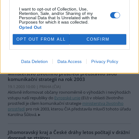
I want to opt-out of Collection, Use,
Síť železničních koridorů se rozrostla o 140 kilometrů
Retention, Sale, and/or Sharing of my
19.1.2003 10:31 | PRAHA (
ČIA
)
Personal Data that Is Unrelated with the
Purposes for which it was collected.
Síť modernizovaných úseků I. a II. železničního koridoru se v
Opted Out
loňském roce rozrostla o dalších 140 kilometrů. Vlaky
Českých drah
(ČD) tak již dnes mohou využívat přibližně 450 kilometrů
rekonstruovaných tratí, které umožňují jízdu vyšší rychlostí. Podle
OPT OUT FROM ALL
CONFIRM
údajů tiskového oddělení ČD stavební firmy provádějící práce na I.
koridoru prostavěly vloni 4,5 miliardy korun, investice na II.
koridoru dosáhly hranice sedmi miliard korun.
Data Deletion
Data Access
Privacy Policy
Ministerstvo životního prostředí představilo svou
komunikační strategii na rok 2003
19.1.2003 10:00 | PRAHA (
ČIA
)
Aktivně informovat občany rovnoměrně o výhodách i nevýhodách
vstupu naší republiky do
Evropské unie
(EU) v oblasti životního
prostředí je cílem komunikační strategie
ministerstva životního
prostředí
pro rok 2003, kterou ČIA představila mluvčí tohoto úřadu
Karolína Šůlová.
Jihomoravský kraj a České dráhy letos počítají v drážní
dopravě se ztrátou