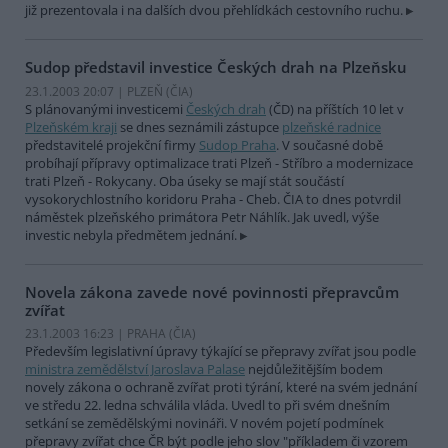
již prezentovala i na dalších dvou přehlídkách cestovního ruchu.
Sudop představil investice Českých drah na Plzeňsku
23.1.2003 20:07 | PLZEŇ (
ČIA
)
S plánovanými investicemi
Českých drah
(ČD) na příštích 10 let v
Plzeňském kraji
se dnes seznámili zástupce
plzeňské radnice
představitelé projekční firmy
Sudop Praha
. V současné době
probíhají přípravy optimalizace trati Plzeň - Stříbro a modernizace
trati Plzeň - Rokycany. Oba úseky se mají stát součástí
vysokorychlostního koridoru Praha - Cheb. ČIA to dnes potvrdil
náměstek plzeňského primátora Petr Náhlík. Jak uvedl, výše
investic nebyla předmětem jednání.
Novela zákona zavede nové povinnosti přepravcům
zvířat
23.1.2003 16:23 | PRAHA (
ČIA
)
Především legislativní úpravy týkající se přepravy zvířat jsou podle
ministra zemědělství Jaroslava Palase
nejdůležitějším bodem
novely zákona o ochraně zvířat proti týrání, které na svém jednání
ve středu 22. ledna schválila vláda. Uvedl to při svém dnešním
setkání se zemědělskými novináři. V novém pojetí podmínek
přepravy zvířat chce ČR být podle jeho slov "příkladem či vzorem