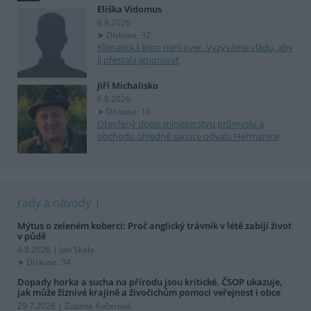
Eliška Vidomus
6.8.2026
Diskuse: 32
Klimatická krize není over. Vyzýváme vládu, aby
ji přestala ignorovat
Jiří Michalisko
6.8.2026
Diskuse: 18
Otevřený dopis ministerstvu průmyslu a
obchodu ohledně sanace odvalu Heřmanice
rady a návody
Mýtus o zeleném koberci: Proč anglický trávník v létě zabíjí život
v půdě
4.8.2026 | Jan Skala
Diskuse: 34
Dopady horka a sucha na přírodu jsou kritické. ČSOP ukazuje,
jak může žíznivé krajině a živočichům pomoci veřejnost i obce
29.7.2026 | Zuzana Kučerová