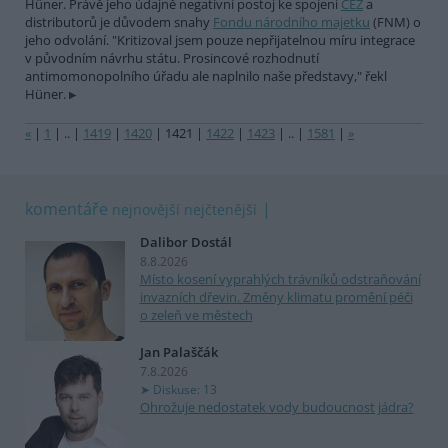
Hüner. Právě jeho údajně negativní postoj ke spojení
ČEZ
a
distributorů je důvodem snahy
Fondu národního majetku
(FNM) o
jeho odvolání. "Kritizoval jsem pouze nepřijatelnou míru integrace
v původním návrhu státu. Prosincové rozhodnutí
antimomonopolního úřadu ale naplnilo naše představy," řekl
Hüner.
«
|
1
|
..
|
1419
|
1420
|
1421
|
1422
|
1423
|
..
|
1581
|
»
komentáře
nejnovější
nejčtenější
Dalibor Dostál
8.8.2026
Místo kosení vyprahlých trávníků odstraňování
invazních dřevin. Změny klimatu promění péči
o zeleň ve městech
Jan Palaščák
7.8.2026
Diskuse: 13
Ohrožuje nedostatek vody budoucnost jádra?