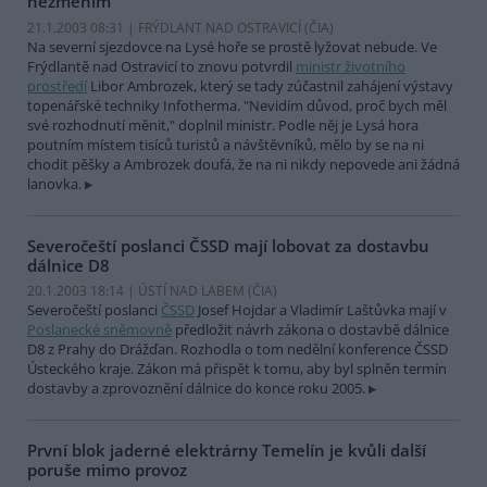
nezměním
21.1.2003 08:31 | FRÝDLANT NAD OSTRAVICÍ (
ČIA
)
Na severní sjezdovce na Lysé hoře se prostě lyžovat nebude. Ve
Frýdlantě nad Ostravicí to znovu potvrdil
ministr životního
prostředí
Libor Ambrozek, který se tady zúčastnil zahájení výstavy
topenářské techniky Infotherma. "Nevidím důvod, proč bych měl
své rozhodnutí měnit," doplnil ministr. Podle něj je Lysá hora
poutním místem tisíců turistů a návštěvníků, mělo by se na ni
chodit pěšky a Ambrozek doufá, že na ni nikdy nepovede ani žádná
lanovka.
Severočeští poslanci ČSSD mají lobovat za dostavbu
dálnice D8
20.1.2003 18:14 | ÚSTÍ NAD LABEM (
ČIA
)
Severočeští poslanci
ČSSD
Josef Hojdar a Vladimír Laštůvka mají v
Poslanecké sněmovně
předložit návrh zákona o dostavbě dálnice
D8 z Prahy do Drážďan. Rozhodla o tom nedělní konference ČSSD
Ústeckého kraje. Zákon má přispět k tomu, aby byl splněn termín
dostavby a zprovoznění dálnice do konce roku 2005.
První blok jaderné elektrárny Temelín je kvůli další
poruše mimo provoz