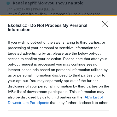
Kanál napříč Moravou znovu na stole
8.11.2002 17:00 | PRAHA (EkoList)
Pět krajů oprášilo myšlenku o propojení Dunaje, Odry a Labe
monumentální stavbou vodního kanálu. Lachtani z Prahy by tak
příště mohli vyrazit na výlet třeba do Maďarska. Ochránci přírody
Ekolist.cz -
Do Not Process My Personal
jsou však zásadně proti.
Information
Úpravna vody Želivka má nový řídicí systém
If you wish to opt-out of the sale, sharing to third parties, or
processing of your personal or sensitive information for
8.11.2002 16:53 | PRAHA (
ČIA
)
targeted advertising by us, please use the below opt-out
Nový řídicí systém pro úpravnu vody Želivka a přivaděč pitné vody
pro
Prahu
dokončila po dvou letech společnost
UniControls
.
section to confirm your selection. Please note that after your
Projekt informačního a řídicího systému si vyžádal investici 44
opt-out request is processed you may continue seeing
milionů korun. "Inovace nahradí 30 let staré zařízení, posune
interest-based ads based on personal information utilized by
úpravnu na úroveň standardů
Evropské unie
," řekl na dnešní
us or personal information disclosed to third parties prior to
tiskové konferenci ředitel úpravny Želivka Oldřich Doležal.
your opt-out. You may separately opt-out of the further
disclosure of your personal information by third parties on the
Co dělá Evropa s odpady?
IAB’s list of downstream participants. This information may
also be disclosed by us to third parties on the
IAB’s List of
8.11.2002 16:01 | PRAHA (EkoList)
Ministr životního prostředí
Ambrozek v říjnu prohlásil, že v
Downstream Participants
that may further disclose it to other
Evropské unii (EU) "se zvedl podíl spalování a kompostování
third parties.
odpadů". Podle jeho názoru bychom měli následovat praxi v unii a
méně skládkovat, více využívat recyklaci, kompostování a