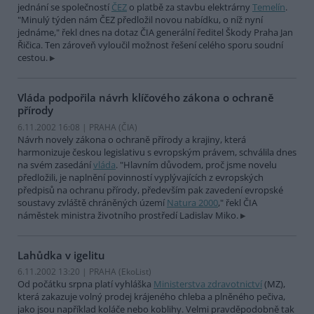
jednání se společností
ČEZ
o platbě za stavbu elektrárny
Temelín
.
"Minulý týden nám ČEZ předložil novou nabídku, o níž nyní
jednáme," řekl dnes na dotaz ČIA generální ředitel Škody Praha Jan
Řičica. Ten zároveň vyloučil možnost řešení celého sporu soudní
cestou.
Vláda podpořila návrh klíčového zákona o ochraně
přírody
6.11.2002 16:08 | PRAHA (
ČIA
)
Návrh novely zákona o ochraně přírody a krajiny, která
harmonizuje českou legislativu s evropským právem, schválila dnes
na svém zasedání
vláda
. "Hlavním důvodem, proč jsme novelu
předložili, je naplnění povinností vyplývajících z evropských
předpisů na ochranu přírody, především pak zavedení evropské
soustavy zvláště chráněných území
Natura 2000
," řekl ČIA
náměstek ministra životního prostředí Ladislav Miko.
Lahůdka v igelitu
6.11.2002 13:20 | PRAHA (EkoList)
Od počátku srpna platí vyhláška
Ministerstva zdravotnictví
(MZ),
která zakazuje volný prodej krájeného chleba a plněného pečiva,
jako jsou například koláče nebo koblihy. Velmi pravděpodobně tak