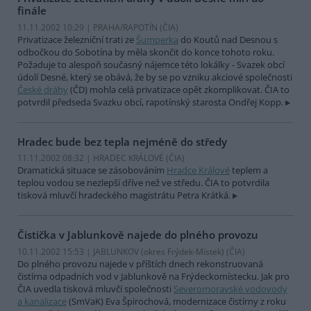
finále
11.11.2002 10:29 | PRAHA/RAPOTÍN (
ČIA
)
Privatizace železniční trati ze
Šumperka
do Koutů nad Desnou s
odbočkou do Sobotína by měla skončit do konce tohoto roku.
Požaduje to alespoň současný nájemce této lokálky - Svazek obcí
údolí Desné, který se obává, že by se po vzniku akciové společnosti
České dráhy
(ČD) mohla celá privatizace opět zkomplikovat. ČIA to
potvrdil předseda Svazku obcí, rapotínský starosta Ondřej Kopp.
Hradec bude bez tepla nejméně do středy
11.11.2002 08:32 | HRADEC KRÁLOVÉ (
ČIA
)
Dramatická situace se zásobováním
Hradce Králové
teplem a
teplou vodou se nezlepší dříve než ve středu. ČIA to potvrdila
tisková mluvčí hradeckého magistrátu Petra Krátká.
Čistička v Jablunkově najede do plného provozu
10.11.2002 15:53 | JABLUNKOV (okres Frýdek-Místek) (
ČIA
)
Do plného provozu najede v příštích dnech rekonstruovaná
čistírna odpadních vod v Jablunkově na Frýdeckomístecku. Jak pro
ČIA uvedla tisková mluvčí společnosti
Severomoravské vodovody
a kanalizace
(SmVaK) Eva Špirochová, modernizace čistírny z roku