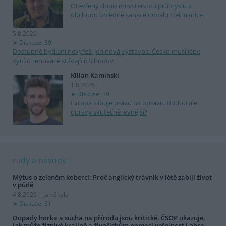
Otevřený dopis ministerstvu průmyslu a
obchodu ohledně sanace odvalu Heřmanice
5.8.2026
Diskuse: 39
Dostupné bydlení nevyřeší jen nová výstavba. Česko musí lépe
využít renovace stávajících budov
Kilian Kaminski
1.8.2026
Diskuse: 39
Evropa slibuje právo na opravu. Budou ale
opravy skutečně levnější?
rady a návody
Mýtus o zeleném koberci: Proč anglický trávník v létě zabíjí život
v půdě
4.8.2026 | Jan Skala
Diskuse: 31
Dopady horka a sucha na přírodu jsou kritické. ČSOP ukazuje,
jak může žíznivé krajině a živočichům pomoci veřejnost i obce