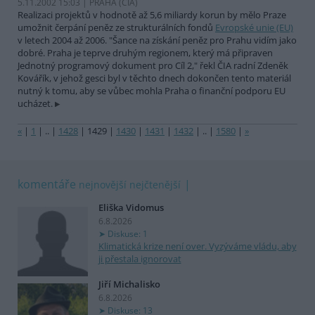
5.11.2002 15:03 | PRAHA (
ČIA
)
Realizaci projektů v hodnotě až 5,6 miliardy korun by mělo Praze
umožnit čerpání peněz ze strukturálních fondů
Evropské unie (EU)
v letech 2004 až 2006. "Šance na získání peněz pro Prahu vidím jako
dobré. Praha je teprve druhým regionem, který má připraven
Jednotný programový dokument pro Cíl 2," řekl ČIA radní Zdeněk
Kovářík, v jehož gesci byl v těchto dnech dokončen tento materiál
nutný k tomu, aby se vůbec mohla Praha o finanční podporu EU
ucházet.
«
|
1
|
..
|
1428
|
1429
|
1430
|
1431
|
1432
|
..
|
1580
|
»
komentáře
nejnovější
nejčtenější
Eliška Vidomus
6.8.2026
Diskuse: 1
Klimatická krize není over. Vyzýváme vládu, aby
ji přestala ignorovat
Jiří Michalisko
6.8.2026
Diskuse: 13