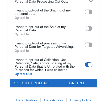
Personal Data Processing Opt Outs
spalování s využitím energie. Jak to tedy vypadá s odpadovým
hospodářstvím v unii?
I want to opt-out of the Sharing of my
personal data.
Opted In
Ústecký kraj dostane do fondu obnovy finanční dar ze
Saska
I want to opt-out of the Sale of my
Personal Data.
8.11.2002 09:59 | ÚSTÍ NAD LABEM (
ČIA
)
Opted In
Finanční dar ve výši pět milionů eur od vlády německé spolkové
země Sasko na likvidaci povodňových škod získá v plné výši
I want to opt-out of processing my
Ústecký kraj. "Peníze ze Saska budou státem převedeny na Fond
Personal Data for Targeted Advertising.
obnovy Ústeckého kraje," uvedl dnes pro ČIA
ústecký krajský
Opted In
hejtman Jiří Šulc
s odvoláním na informaci z
ministerstva financí
.
I want to opt-out of Collection, Use,
Retention, Sale, and/or Sharing of my
Personal Data that Is Unrelated with the
Západočeská plynárenská zaznamenává zvýšený
Purposes for which it was collected.
zájem o topení plynem
Opted Out
8.11.2002 08:27 | PLZEŇ (
ČIA
)
Zvýšený zájem obyvatel západních Čech o topení zemním plynem
OPT OUT FROM ALL
CONFIRM
zaznamenává v letos
Západočeská plynárenská
, a. s. (ZČP). V září
letošního roku se počet zákazníků ZČP zvýšil v kategoriiích
domácnost a maloodběr o 523, v říjnu pak o 998. V období leden až
srpen 2002 vzrostl počet zákazníků v kategorii domácnost a
Data Deletion
Data Access
Privacy Policy
maloodběr v průměru o 100 měsíčně. Pro ČIA to uvedl tiskový