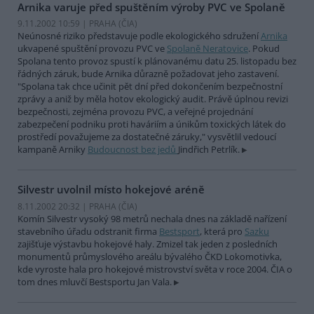
Arnika varuje před spuštěním výroby PVC ve Spolaně
9.11.2002 10:59 | PRAHA (
ČIA
)
Neúnosné riziko představuje podle ekologického sdružení
Arnika
ukvapené spuštění provozu PVC ve
Spolaně Neratovice
. Pokud
Spolana tento provoz spustí k plánovanému datu 25. listopadu bez
řádných záruk, bude Arnika důrazně požadovat jeho zastavení.
"Spolana tak chce učinit pět dní před dokončením bezpečnostní
zprávy a aniž by měla hotov ekologický audit. Právě úplnou revizi
bezpečnosti, zejména provozu PVC, a veřejné projednání
zabezpečení podniku proti haváriím a únikům toxických látek do
prostředí považujeme za dostatečné záruky," vysvětlil vedoucí
kampaně Arniky
Budoucnost bez jedů
Jindřich Petrlík.
Silvestr uvolnil místo hokejové aréně
8.11.2002 20:32 | PRAHA (
ČIA
)
Komín Silvestr vysoký 98 metrů nechala dnes na základě nařízení
stavebního úřadu odstranit firma
Bestsport
, která pro
Sazku
zajišťuje výstavbu hokejové haly. Zmizel tak jeden z posledních
monumentů průmyslového areálu bývalého ČKD Lokomotivka,
kde vyroste hala pro hokejové mistrovství světa v roce 2004. ČIA o
tom dnes mluvčí Bestsportu Jan Vala.