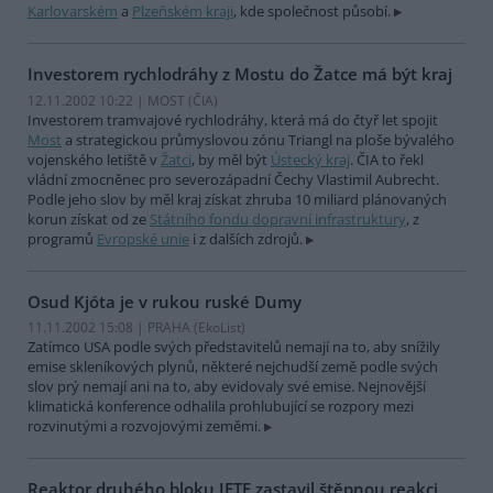
Karlovarském
a
Plzeňském kraji
, kde společnost působí.
Investorem rychlodráhy z Mostu do Žatce má být kraj
12.11.2002 10:22 | MOST (
ČIA
)
Investorem tramvajové rychlodráhy, která má do čtyř let spojit
Most
a strategickou průmyslovou zónu Triangl na ploše bývalého
vojenského letiště v
Žatci
, by měl být
Ústecký kraj
. ČIA to řekl
vládní zmocněnec pro severozápadní Čechy Vlastimil Aubrecht.
Podle jeho slov by měl kraj získat zhruba 10 miliard plánovaných
korun získat od ze
Státního fondu dopravní infrastruktury
, z
programů
Evropské unie
i z dalších zdrojů.
Osud Kjóta je v rukou ruské Dumy
11.11.2002 15:08 | PRAHA (EkoList)
Zatímco USA podle svých představitelů nemají na to, aby snížily
emise skleníkových plynů, některé nejchudší země podle svých
slov prý nemají ani na to, aby evidovaly své emise. Nejnovější
klimatická konference odhalila prohlubující se rozpory mezi
rozvinutými a rozvojovými zeměmi.
Reaktor druhého bloku JETE zastavil štěpnou reakci