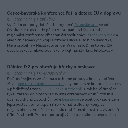
Česko-bavorská konference řešila dotace EU a dopravu
9.11.2002 12:05 | PLZEŇ (
ČIA
)
Využitím podpory dotačních programů
Evropské unie
se od
čtvrtka 7. listopadu do pátku 8. listopadu zabývala druhá
regionální konference přeshraniční spolupráce
Plzeňského kraje
a
vládních německých krajů Horního Falcka a Dolního Bavorska,
která proběhla v Neustadtu an der Waldnaab. Dnes to pro ČIA
uvedla tisková mluvčí plzeňského hejtmanství Jana Filípková.
Dálnice D 8 prý ohrožuje křečky a prskavce
9.11.2002 11:28 | PRAHA/BRNO (
ČIA
)
Další dvě výjimky ze zákona o ochraně přírody a krajiny potřebuje
získat
Ředitelství silnic a dálnic ČR
, aby mohla vzniknout dálnice D 8
v předložené trase v
CHKO České středohoří
. Probíhající řízení se
týkají zásahu do biotopu tří zvláště chráněných druhů rostlin a
dvanácti druhů živočichů. Podle
Dětí Země
se opět prokazuje, že je
lepší postavit tunel aspoň 3,35 kilometru dlouhý, který by
negativnímu vlivu dálnice na řadu druhů těchto rostlin a živočichů
účinně zabránil. Proto doporučují výjimku ze zákona nepovolit.