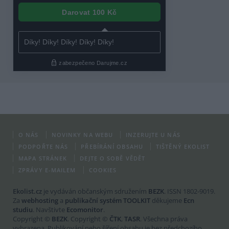
O NÁS
NOVINKY NA WEBU
INZERUJTE U NÁS
PODPOŘTE NÁS
PŘEBÍRÁNÍ OBSAHU
TIŠTĚNÝ EKOLIST
MAPA STRÁNEK
DEJTE O SOBĚ VĚDĚT
ZPRÁVY E-MAILEM
COOKIES
Ekolist.cz
je vydáván občanským sdružením
BEZK
. ISSN 1802-9019.
Za
webhosting
a
publikační systém TOOLKIT
děkujeme
Ecn
studiu
. Navštivte
Ecomonitor
.
Copyright ©
BEZK
. Copyright ©
ČTK
,
TASR
. Všechna práva
vyhrazena. Publikování nebo šíření obsahu je bez předchozího