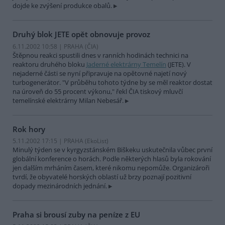
dojde ke zvýšení produkce obalů.
Druhý blok JETE opět obnovuje provoz
6.11.2002 10:58 | PRAHA (
ČIA
)
Štěpnou reakci spustili dnes v ranních hodinách technici na
reaktoru druhého bloku
Jaderné elektrárny Temelín
(JETE). V
nejaderné části se nyní připravuje na opětovné najetí nový
turbogenerátor. "V průběhu tohoto týdne by se měl reaktor dostat
na úroveň do 55 procent výkonu," řekl ČIA tiskový mluvčí
temelínské elektrárny Milan Nebesář.
Rok hory
5.11.2002 17:15 | PRAHA (EkoList)
Minulý týden se v kyrgyzstánském Biškeku uskutečnila vůbec první
globální konference o horách. Podle některých hlasů byla rokování
jen dalším mrháním časem, které nikomu nepomůže. Organizároři
tvrdí, že obyvatelé horských oblastí už brzy poznají pozitivní
dopady mezinárodních jednání.
Praha si brousí zuby na peníze z EU