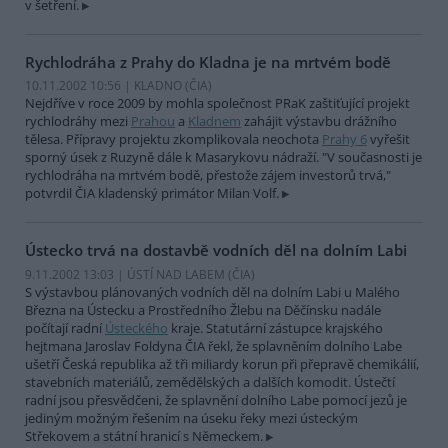
v šetření.
Rychlodráha z Prahy do Kladna je na mrtvém bodě
10.11.2002 10:56 | KLADNO (
ČIA
)
Nejdříve v roce 2009 by mohla společnost PRaK zaštiťující projekt
rychlodráhy mezi
Prahou
a
Kladnem
zahájit výstavbu drážního
tělesa. Přípravy projektu zkomplikovala neochota
Prahy 6
vyřešit
sporný úsek z Ruzyně dále k Masarykovu nádraží. "V současnosti je
rychlodráha na mrtvém bodě, přestože zájem investorů trvá,"
potvrdil ČIA kladenský primátor Milan Volf.
Ústecko trvá na dostavbě vodních děl na dolním Labi
9.11.2002 13:03 | ÚSTÍ NAD LABEM (
ČIA
)
S výstavbou plánovaných vodních děl na dolním Labi u Malého
Března na Ústecku a Prostředního Žlebu na Děčínsku nadále
počítají radní
Ústeckého
kraje. Statutární zástupce krajského
hejtmana Jaroslav Foldyna ČIA řekl, že splavněním dolního Labe
ušetří Česká republika až tři miliardy korun při přepravě chemikálií,
stavebních materiálů, zemědělských a dalších komodit. Ústečtí
radní jsou přesvědčeni, že splavnění dolního Labe pomocí jezů je
jediným možným řešením na úseku řeky mezi ústeckým
Střekovem a státní hranicí s Německem.