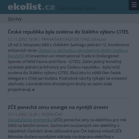
☰
/
zpravodajství
/
zprávy
Zprávy
Česká republika byla zvolena do Stálého výboru CITES
12.11.2002 16:08 | PRAHA/SANTIAGO DE CHILE (EkoList)
Už od 3. listopadu běží v chilském Santiagu jednání 12. Konference
smluvních stran
Úmluvy o obchodu s ohroženými druhy rostlin a
živočichů
(Convention on International Trade in Endangered
Species of Wild Fauna and Flora - CITES). Zatím jediný konečný
výsledek jednání je lichotivý pro Českou republiku - byla totiž
zvolena do Stálého výboru CITES. EkoListu to sdělil člen české
delegace v Chile Jan Kučera. Podrobné návrhy týkající se omezení
obchodu s konkrétními ohroženými druhy se zatím stále
projednávají.
ZČE ponechá cenu energie na nynější úrovni
12.11.2002 12:26 | PLZEŇ (
ČIA
)
Západočeská energetika
(ZČE) ponechá ceny za elektřinu pro rok
2003 na letošní úrovni. Zachování současných cen elektřiny v
západních Čechách dnes zdůvodnil pro ČIA tiskový mluvčí ZČE
Miroslav Kučera vysokými náklady na dopravu elektřiny v