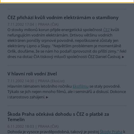
mluvčí ZČP Vladimír Špiler.
ČEZ přichází kvůli vodním elektrárnám o stamiliony
7.11.2002 17:04 | PRAHA (
ČIA
)
O stovky milionů korun přijde energetická společnost
ČEZ
kvůli
nefungujícím vodním elektrárnám. Drtivou většinu vodních
elektráren poničily srpnové povodně, nepoškozené zůstaly jen
elektrárny Lipno a Slapy. "Největším problémem je momentálně
Orlík, doufáme, že se nám ho podaří zprovoznit do příští zimy," řekl
dnes na dotaz ČIA tiskový mluvčí společnosti ČEZ Daniel Častvaj.
V hlavní roli vodní živel
7.11.2002 14:30 | PRAHA (EkoList)
Hlavním tématem letošního ročníku
Ekofilmu
se staly povodně.
Týkalo se jich nejen mnoho filmů, ale i seminářů a diskusí. Dokonce
i starostovo zahájení.
Škoda Praha očekává dohodu s ČEZ o platbě za
Temelín
6.11.2002 18:03 | PRAHA (
ČIA
)
Dohoda je vysoce pravděpodobná, takový je postoj
Škody Praha
k