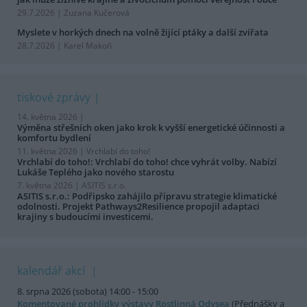
29.7.2026 | Zuzana Kučerová
Myslete v horkých dnech na volně žijící ptáky a další zvířata
28.7.2026 | Karel Makoň
tiskové zprávy
14. května 2026 |
Výměna střešních oken jako krok k vyšší energetické účinnosti a
komfortu bydlení
11. května 2026 |
Vrchlabí do toho!
Vrchlabí do toho!: Vrchlabí do toho! chce vyhrát volby. Nabízí
Lukáše Teplého jako nového starostu
7. května 2026 |
ASITIS s.r.o.
ASITIS s.r.o.: Podřipsko zahájilo přípravu strategie klimatické
odolnosti. Projekt Pathways2Resilience propojil adaptaci
krajiny s budoucími investicemi.
kalendář akcí
8. srpna 2026 (sobota) 14:00 - 15:00
Komentované prohlídky výstavy Rostlinná Odysea
(Přednášky a