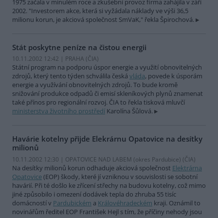
1975 začala v minulém roce a zkušební provoz firma zahájila v září
2002. "Investorem akce, která si vyžádala náklady ve výši 36,5
milionu korun, je akciová společnost SmVaK," řekla Špirochová.
Stát poskytne peníze na čistou energii
10.11.2002 12:42 | PRAHA (
ČIA
)
Státní program na podporu úspor energie a využití obnovitelných
zdrojů, který tento týden schválila česká
vláda
, povede k úsporám
energie a využívání obnovitelných zdrojů. To bude kromě
snižování produkce odpadů či emisí skleníkových plynů znamenat
také přínos pro regionální rozvoj. ČIA to řekla tisková mluvčí
ministerstva životního prostředí
Karolína Šůlová.
Havárie kotelny přijde Elekrárnu Opatovice na desítky
milionů
10.11.2002 12:30 | OPATOVICE NAD LABEM (okres Pardubice) (
ČIA
)
Na desítky milionů korun odhaduje akciová společnost
Elektrárna
Opatovice
(EOP) škody, které jí vzniknou v souvislosti se sobotní
havárií. Při té došlo ke zřícení střechy na budovu kotelny, což mimo
jiné způsobilo i omezení dodávek tepla do zhruba 55 tisíc
domácností v
Pardubickém
a
Královéhradeckém
kraji. Oznámil to
novinářům ředitel EOP František Hejl s tím, že příčiny nehody jsou