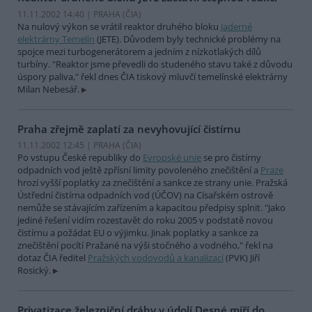
11.11.2002 14:40 | PRAHA (
ČIA
)
Na nulový výkon se vrátil reaktor druhého bloku
Jaderné
elektrárny Temelín
(JETE). Důvodem byly technické problémy na
spojce mezi turbogenerátorem a jedním z nízkotlakých dílů
turbíny. "Reaktor jsme převedli do studeného stavu také z důvodu
úspory paliva," řekl dnes ČIA tiskový mluvčí temelínské elektrárny
Milan Nebesář.
Praha zřejmě zaplatí za nevyhovující čistírnu
11.11.2002 12:45 | PRAHA (
ČIA
)
Po vstupu České republiky do
Evropské unie
se pro čistírny
odpadních vod ještě zpřísní limity povoleného znečištění a
Praze
hrozí vyšší poplatky za znečištění a sankce ze strany unie. Pražská
Ústřední čistírna odpadních vod (ÚČOV) na Císařském ostrově
nemůže se stávajícím zařízením a kapacitou předpisy splnit. "Jako
jediné řešení vidím rozestavět do roku 2005 v podstatě novou
čistírnu a požádat EU o výjimku. Jinak poplatky a sankce za
znečištění pocítí Pražané na výši stočného a vodného," řekl na
dotaz ČIA ředitel
Pražských vodovodů a kanalizací
(PVK) Jiří
Rosický.
Privatizace železniční dráhy v údolí Desné míří do