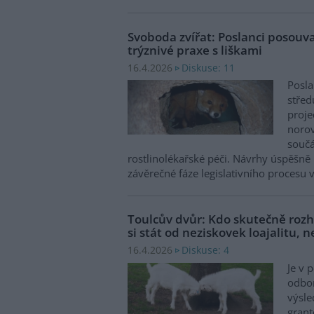
Svoboda zvířat: Poslanci posouv
trýznivé praxe s liškami
Diskuse: 11
16.4.2026
Posl
střed
proje
norov
součá
rostlinolékařské péči. Návrhy úspěšně 
závěrečné fáze legislativního proces
Toulcův dvůr: Kdo skutečně roz
si stát od neziskovek loajalitu, 
Diskuse: 4
16.4.2026
Je v 
odbo
výsle
grant