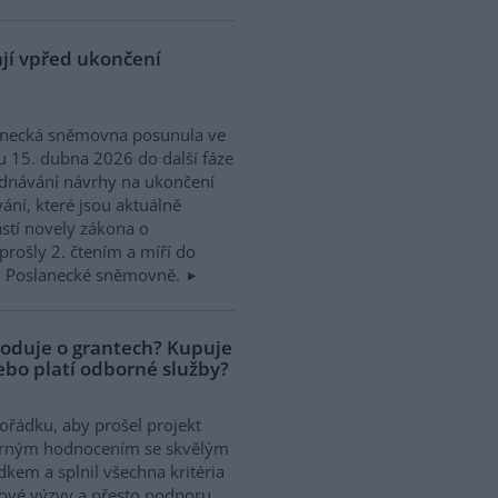
ají vpřed ukončení
anecká sněmovna posunula ve
u 15. dubna 2026 do další fáze
dnávání návrhy na ukončení
ání, které jsou aktuálně
stí novely zákona o
prošly 2. čtením a míří do
u v Poslanecké sněmovně.
hoduje o grantech? Kupuje
nebo platí odborné služby?
pořádku, aby prošel projekt
rným hodnocením se skvělým
dkem a splnil všechna kritéria
ové výzvy a přesto podporu