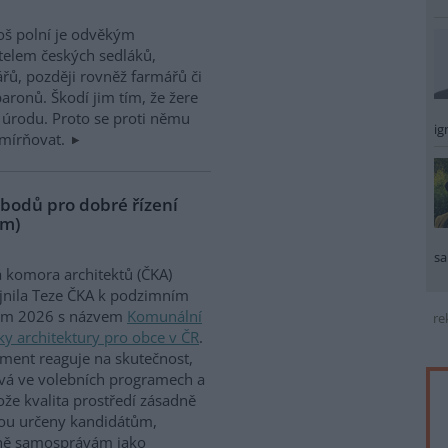
š polní je odvěkým
telem českých sedláků,
ářů, později rovněž farmářů či
aronů. Škodí jim tím, že žere
h úrodu. Proto se proti němu
ig
zmírňovat.
bodů pro dobré řízení
ám)
sa
 komora architektů (ČKA)
jnila Teze ČKA k podzimním
ám 2026 s názvem
Komunální
re
iky architektury pro obce v ČR
.
ent reaguje na skutečnost,
ývá ve volebních programech a
ože kvalita prostředí zásadně
jsou určeny kandidátům,
dně samosprávám jako