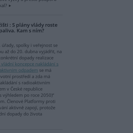
kal?
šti : S plány vlády roste
paliva. Kam s ním?
 úřady, spolky i veřejnost se
 až do 20. dubna vyjádřit, na
konkrétní dopady realizace
 vládní koncepce nakládání s
oaktivním odpadem
se má
ivotní prostředí a zda má
kládání s radioaktivním
m v České republice
 s výhledem po roce 2050)“
em. Členové Platformy proti
ání aktivně zapojí, protože
dní dopady do života