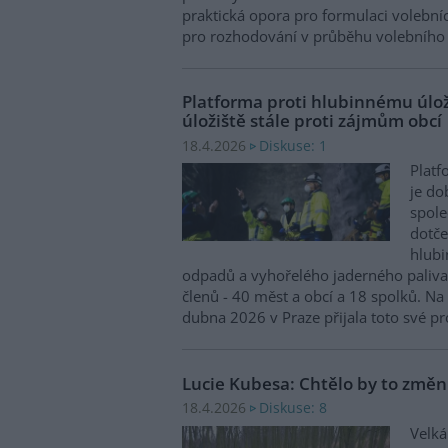
praktická opora pro formulaci volební
pro rozhodování v průběhu volebního
Platforma proti hlubinnému úlož
úložiště stále proti zájmům obcí
Diskuse: 1
18.4.2026
Platf
je d
spole
dotče
hlubi
odpadů a vyhořelého jaderného paliva
členů - 40 měst a obcí a 18 spolků. N
dubna 2026 v Praze přijala toto své pr
Lucie Kubesa: Chtělo by to změn
Diskuse: 8
18.4.2026
Velká