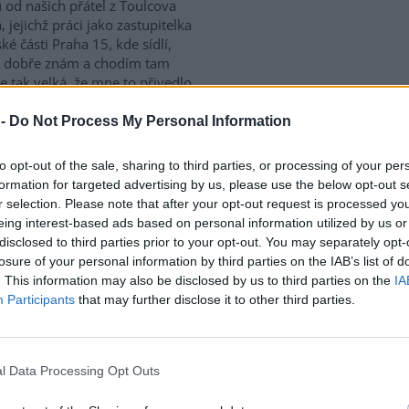
u od našich přátel z Toulcova
, jejichž práci jako zastupitelka
ké části Praha 15, kde sídlí,
i dobře znám a chodím tam
e tak velká, že mne to přivedlo
tože mám s různými granty a
 -
Do Not Process My Personal Information
to opt-out of the sale, sharing to third parties, or processing of your per
stupky lovcům vlků a
formation for targeted advertising by us, please use the below opt-out s
 ministři Šebestyán a
r selection. Please note that after your opt-out request is processed y
eing interest-based ads based on personal information utilized by us or
disclosed to third parties prior to your opt-out. You may separately opt-
ý kruh varuje před oslabením
losure of your personal information by third parties on the IAB’s list of
ny krajiny, povolením
. This information may also be disclosed by us to third parties on the
IA
ých jedů proti hrabošům,
Participants
that may further disclose it to other third parties.
m agrární a myslivecké lobby
ížení ochrany ohrožených
 plněním strategického
l Data Processing Opt Outs
dnání ministrů Martina
 března podle Zeleného kruhu