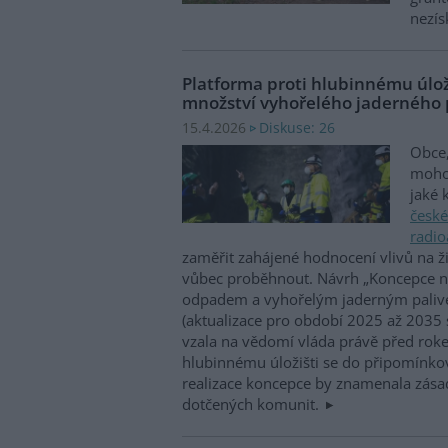
nezís
Platforma proti hlubinnému úloži
množství vyhořelého jaderného 
Diskuse: 26
15.4.2026
Obce,
mohou
jaké 
české
radi
zaměřit zahájené hodnocení vlivů na ž
vůbec proběhnout. Návrh „Koncepce na
odpadem a vyhořelým jaderným palive
(aktualizace pro období 2025 až 2035
vzala na vědomí vláda právě před rok
hlubinnému úložišti se do připomínkov
realizace koncepce by znamenala zása
dotčených komunit.