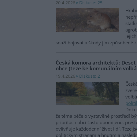
Diskuse: 25
20.4.2026
Hrabo
nepří
statk
agrob
jejic
snaží bojovat a škody jím způsobené 
Česká komora architektů: Deset 
obce (teze ke komunálním volb
Diskuse: 2
19.4.2026
Česká
zveře
volb
polit
Dokum
že téma péče o vystavěné prostředí b
prioritách obcí často opomíjeno, přest
ovlivňuje každodenní život lidí. Teze 
politickým stranám a hnutím a násle