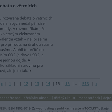
ebata o větrnících
 rozvířená debata o větrnících
dala, abych nedal pár čísel
mady. A rovnou říkám, že
k větrným elektrárnám
alentní vztah – nelíbí se mi
m pro přírodu, na druhou stranu
usíme. A uhlí to určitě do
sím CO2 (a dříve i SO2, a
stě jednou dojde. A
ko základní surovinu pro
í, ale je to tak.
«
|
1
|
..
|
12
|
13
|
14
|
15
|
16
|
..
|
513
|
»
podpořte nás
přebírání obsahu
tištěný Ekolist
mapa stránek
dejte
BEZK
. ISSN 1802-9019. Za
webhosting
a
publikační systém TOOLKIT
děkujem