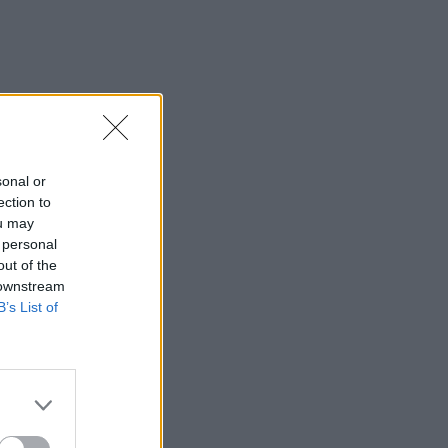
sonal or
ection to
ou may
 personal
out of the
 downstream
B’s List of