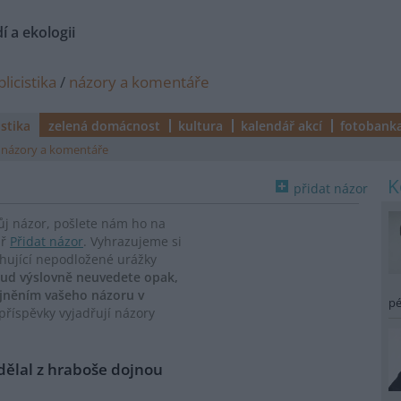
í a ekologii
licistika
/
názory a komentáře
istika
zelená domácnost
kultura
kalendář akcí
fotobank
názory a komentáře
přidat názor
vůj názor, pošlete nám ho na
ář
Přidat názor
. Vyhrazujeme si
ahující nepodložené urážky
ud výslovně neuvedete opak,
ejněním vašeho názoru v
pé
říspěvky vyjadřují názory
udělal z hraboše dojnou