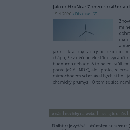
Jakub Hruška: Znovu rozvířená d
Diskuse: 65
15.4.2026
Znovu
mi ne
dohro
mám 
ambiv
jak ničí krajinný ráz a jsou nebezpečí
chápu, že z něčeho elektřinu vyrábět m
budoucna nebude. A to nejen kvůli emi
pořád ještě i NOX), ale i proto, že pro
mimochodem schovával bych si ho i ja
chemický průmysl. O tom se sice nemluv
o nás
novinky na webu
inzerujte u nás
Ekolist.cz
je vydáván občanským sdružením