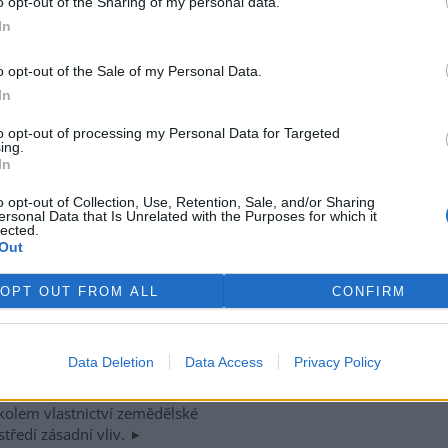
o opt-out of the Sharing of my personal data.
komory a Českomoravské
In
o opt-out of the Sale of my Personal Data.
vili novému vedení MŽP
In
m ochrany přírody
to opt-out of processing my Personal Data for Targeted
ing.
né farmy významně ovlivňují
In
ní prostředí v místě svého
ení a jejich majitelé přistupují
o opt-out of Collection, Use, Retention, Sale, and/or Sharing
ersonal Data that Is Unrelated with the Purposes for which it
raně přírody racionálně s
lected.
dem na plánované předání
Out
é praxi dokáží sedláci rozlišit
je ochrany přírody. Během
OPT OUT FROM ALL
CONFIRM
ího prostředí (MŽP) představili
omého zemědělství ČR (ASZ ČR)
ématům, jako je ochrana
Data Deletion
Data Access
Privacy Policy
 reakce na přemnožení hraboše
. Účastníci jednání
 kolem vlastnictví zemědělské
tředí zásadní vliv.