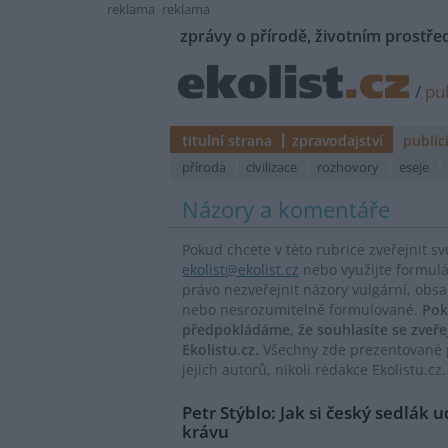
reklama
reklama
zprávy o přírodě, životním prostřed
/
pub
titulní strana
zpravodajství
public
příroda
civilizace
rozhovory
eseje
Názory a komentáře
Pokud chcete v této rubrice zveřejnit s
ekolist@ekolist.cz
nebo využijte formul
právo nezveřejnit názory vulgární, obs
nebo nesrozumitelně formulované.
Pok
předpokládáme, že souhlasíte se zveř
Ekolistu.cz.
Všechny zde prezentované p
jejich autorů, nikoli redakce Ekolistu.cz.
Petr Stýblo: Jak si český sedlák 
krávu