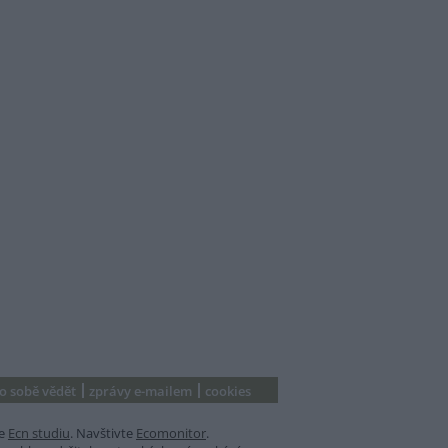
 o sobě vědět
zprávy e-mailem
cookies
e
Ecn studiu
. Navštivte
Ecomonitor
.