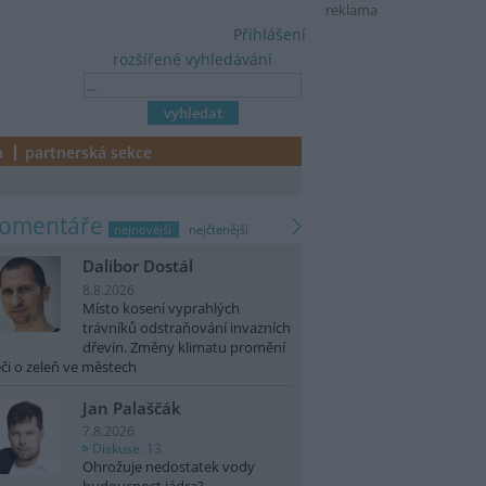
reklama
Přihlášení
rozšířené vyhledávání
a
partnerská sekce
komentáře
nejnovější
nejčtenější
Dalibor Dostál
8.8.2026
Místo kosení vyprahlých
trávníků odstraňování invazních
dřevin. Změny klimatu promění
či o zeleň ve městech
Jan Palaščák
7.8.2026
Diskuse: 13
Ohrožuje nedostatek vody