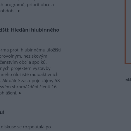
ch programů, priorit obce a
 období.
išti: Hledání hlubinného
orma proti hlubinnému úložišti
obrovolným, neziskovým
čenstvím obcí a spolků,
ných projektem výstavby
nného úložiště radioaktivních
rek
. Aktuálně zastupuje zájmy 58
a svém shromáždění členů 16.
ohlášení.
u!
 diskuse se rozpoutala po