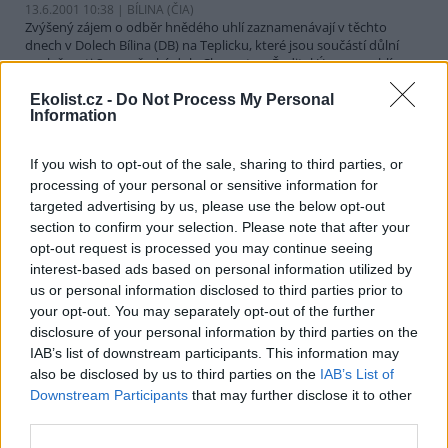
13.6.2001 10:38 | BÍLINA (
ČIA
)
Zvýšený zájem o odběr hnědého uhlí zaznamenávají v těchto
dnech v Dolech Bílina (DB) na Teplicku, které jsou součástí důlní
společnosti Severočeské doly Chomutov. Ředitel Úpravny uhlí v
Ledvicích (ÚUL) Milan Vrzák dnes ČIA řekl, že příznivá katalogová
cena tříděného uhlí pro měsíce květen a červen způsobila, že
Ekolist.cz -
Do Not Process My Personal
Information
nákladní automobily najíždějí pod násypky uhelných zásobníků
ÚUP dnem i nocí. K tomu Vrzák dodal, že bílinské uhlí
zpracovávané v Ledvicích patří svým nízkým obsahem síry a
If you wish to opt-out of the sale, sharing to third parties, or
popelovin k nejkvalitnějším. Hodí se proto pro vytápění i v
processing of your personal or sensitive information for
lokalitách s inverzním charakterem ovzduší.
targeted advertising by us, please use the below opt-out
section to confirm your selection. Please note that after your
Obce na Vysočině budou soutěžit o titul Vesnice roku
opt-out request is processed you may continue seeing
interest-based ads based on personal information utilized by
13.6.2001 10:25 | JIHLAVA (
ČIA
)
Přihlášku do letošního sedmého ročníku soutěže "Vesnice roku
us or personal information disclosed to third parties prior to
2001" podalo 21 obcí Vysočiny. Podle ředitelky
Regionální
your opt-out. You may separately opt-out of the further
rozvojové agentury Vysočina
Zdeňky Ušelové je soutěž především
disclosure of your personal information by third parties on the
prestižní záležitostí. "Zúčastněné obce se mohou zviditelnit a
IAB’s list of downstream participants. This information may
motivovat také své obyvatele," dodala Ušelová. Přihlášené obce
also be disclosed by us to third parties on the
IAB’s List of
soutěží nejen o cenu "Vesnice roku", ale mohou získat také dílčí
ocenění v podobě stuhy. Bílou stuhu komise uděluje za činnost s
Downstream Participants
that may further disclose it to other
mládeží, modrou za společenský život a zelenou za péči o zeleň a
third parties.
životní prostředí. Od loňského roku se také uděluje hnědá stuha, a