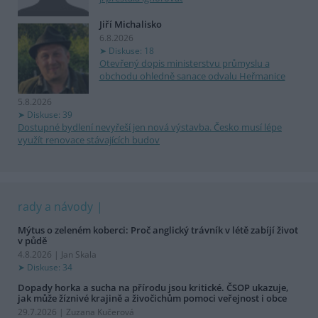
Jiří Michalisko
6.8.2026
Diskuse: 18
Otevřený dopis ministerstvu průmyslu a
obchodu ohledně sanace odvalu Heřmanice
5.8.2026
Diskuse: 39
Dostupné bydlení nevyřeší jen nová výstavba. Česko musí lépe
využít renovace stávajících budov
rady a návody
Mýtus o zeleném koberci: Proč anglický trávník v létě zabíjí život
v půdě
4.8.2026 | Jan Skala
Diskuse: 34
Dopady horka a sucha na přírodu jsou kritické. ČSOP ukazuje,
jak může žíznivé krajině a živočichům pomoci veřejnost i obce
29.7.2026 | Zuzana Kučerová