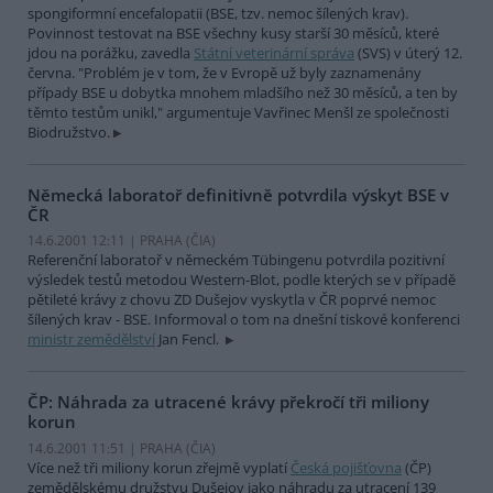
spongiformní encefalopatii (BSE, tzv. nemoc šílených krav).
Povinnost testovat na BSE všechny kusy starší 30 měsíců, které
jdou na porážku, zavedla
Státní veterinární správa
(SVS) v úterý 12.
června. "Problém je v tom, že v Evropě už byly zaznamenány
případy BSE u dobytka mnohem mladšího než 30 měsíců, a ten by
těmto testům unikl," argumentuje Vavřinec Menšl ze společnosti
Biodružstvo.
Německá laboratoř definitivně potvrdila výskyt BSE v
ČR
14.6.2001 12:11 | PRAHA (
ČIA
)
Referenční laboratoř v německém Tübingenu potvrdila pozitivní
výsledek testů metodou Western-Blot, podle kterých se v případě
pětileté krávy z chovu ZD Dušejov vyskytla v ČR poprvé nemoc
šílených krav - BSE. Informoval o tom na dnešní tiskové konferenci
ministr zemědělství
Jan Fencl.
ČP: Náhrada za utracené krávy překročí tři miliony
korun
14.6.2001 11:51 | PRAHA (
ČIA
)
Více než tři miliony korun zřejmě vyplatí
Česká pojišťovna
(ČP)
zemědělskému družstvu Dušejov jako náhradu za utracení 139