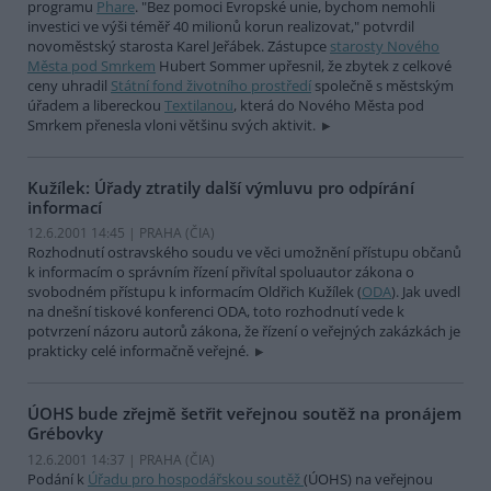
programu
Phare
. "Bez pomoci Evropské unie, bychom nemohli
investici ve výši téměř 40 milionů korun realizovat," potvrdil
novoměstský starosta Karel Jeřábek. Zástupce
starosty Nového
Města pod Smrkem
Hubert Sommer upřesnil, že zbytek z celkové
ceny uhradil
Státní fond životního prostředí
společně s městským
úřadem a libereckou
Textilanou
, která do Nového Města pod
Smrkem přenesla vloni většinu svých aktivit.
Kužílek: Úřady ztratily další výmluvu pro odpírání
informací
12.6.2001 14:45 | PRAHA (
ČIA
)
Rozhodnutí ostravského soudu ve věci umožnění přístupu občanů
k informacím o správním řízení přivítal spoluautor zákona o
svobodném přístupu k informacím Oldřich Kužílek (
ODA
). Jak uvedl
na dnešní tiskové konferenci ODA, toto rozhodnutí vede k
potvrzení názoru autorů zákona, že řízení o veřejných zakázkách je
prakticky celé informačně veřejné.
ÚOHS bude zřejmě šetřit veřejnou soutěž na pronájem
Grébovky
12.6.2001 14:37 | PRAHA (
ČIA
)
Podání k
Úřadu pro hospodářskou soutěž
(ÚOHS) na veřejnou