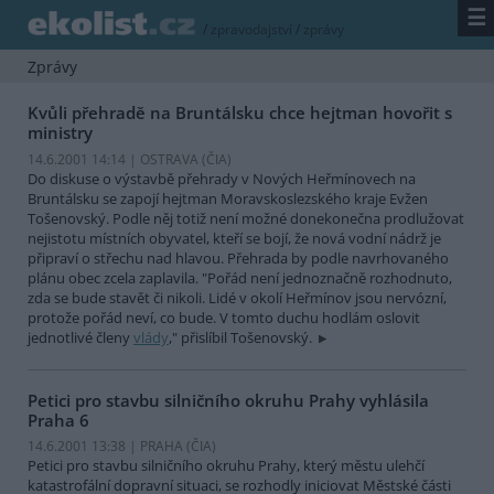
☰
/
zpravodajství
/
zprávy
Zprávy
Kvůli přehradě na Bruntálsku chce hejtman hovořit s
ministry
14.6.2001 14:14 | OSTRAVA (
ČIA
)
Do diskuse o výstavbě přehrady v Nových Heřmínovech na
Bruntálsku se zapojí hejtman Moravskoslezského kraje Evžen
Tošenovský. Podle něj totiž není možné donekonečna prodlužovat
nejistotu místních obyvatel, kteří se bojí, že nová vodní nádrž je
připraví o střechu nad hlavou. Přehrada by podle navrhovaného
plánu obec zcela zaplavila. "Pořád není jednoznačně rozhodnuto,
zda se bude stavět či nikoli. Lidé v okolí Heřmínov jsou nervózní,
protože pořád neví, co bude. V tomto duchu hodlám oslovit
jednotlivé členy
vlády
," přislíbil Tošenovský.
Petici pro stavbu silničního okruhu Prahy vyhlásila
Praha 6
14.6.2001 13:38 | PRAHA (
ČIA
)
Petici pro stavbu silničního okruhu Prahy, který městu ulehčí
katastrofální dopravní situaci, se rozhodly iniciovat Městské části