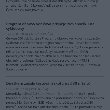
Evropské unie na tento projekt dosáhla výše 340 tisíc eur, což je
zhruba 12 milionů korun. Vyplývá to z informací tiskové mluvčí
ČZPI Daniely Kolejkové.
Program obnovy venkova přispěje Novoborsku na
cyklotrasy
12.6.2001 18:14 | NOVÝ BOR (
ČIA
)
Celkem 500 tisíc korun z Programu obnovy venkova na vyznačení
cyklotras získá letos mikroregion Novoborsko. Potvrdila to dnes
manažerka mikroregionu Hedvika Soukupová. Cyklotras je devět a
některé z nich navazují na síť cyklostezek v příhraničních
německých obcích. Na projektu se bude finančně podílet všech 16
obcí mikroregionu. "Celkové náklady na vyznačení 175,18
kilometru cyklostezek odhadujeme na 720 tisíc korun," upřesnila
Soukupová.
Dneškem začalo testování skotu nad 30 měsíců
12.6.2001 17:30 | PRAHA (
ČIA
)
Metodický návod č. 5
Státní veterinární správy ČR
(SVS), podle
kterého budou v ČR testována na přítomnost prionů způsobujících
nemoc šílených krav - BSE - všechna jatečná zvířata starší 30
měsíců, začíná začíná platit dnešním dnem. ČIA to potvrdil tiskový