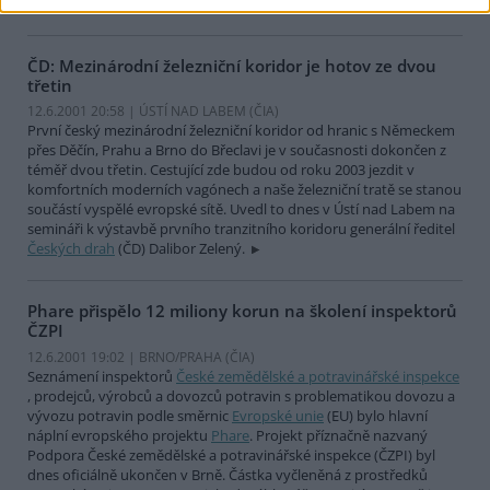
velmi lukrativní zakázku.
ČD: Mezinárodní železniční koridor je hotov ze dvou
třetin
12.6.2001 20:58 | ÚSTÍ NAD LABEM (
ČIA
)
První český mezinárodní železniční koridor od hranic s Německem
přes Děčín, Prahu a Brno do Břeclavi je v současnosti dokončen z
téměř dvou třetin. Cestující zde budou od roku 2003 jezdit v
komfortních moderních vagónech a naše železniční tratě se stanou
součástí vyspělé evropské sítě. Uvedl to dnes v Ústí nad Labem na
semináři k výstavbě prvního tranzitního koridoru generální ředitel
Českých drah
(ČD) Dalibor Zelený.
Phare přispělo 12 miliony korun na školení inspektorů
ČZPI
12.6.2001 19:02 | BRNO/PRAHA (
ČIA
)
Seznámení inspektorů
České zemědělské a potravinářské inspekce
, prodejců, výrobců a dovozců potravin s problematikou dovozu a
vývozu potravin podle směrnic
Evropské unie
(EU) bylo hlavní
náplní evropského projektu
Phare
. Projekt příznačně nazvaný
Podpora České zemědělské a potravinářské inspekce (ČZPI) byl
dnes oficiálně ukončen v Brně. Částka vyčleněná z prostředků