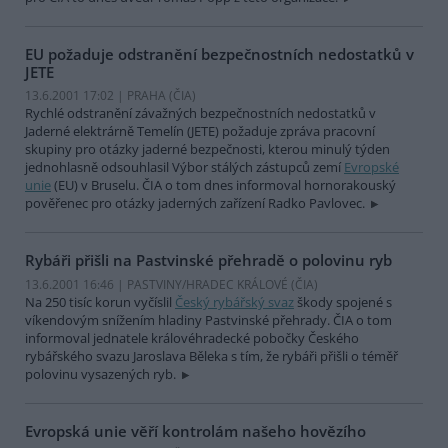
EU požaduje odstranění bezpečnostních nedostatků v
JETE
13.6.2001 17:02 | PRAHA (
ČIA
)
Rychlé odstranění závažných bezpečnostních nedostatků v
Jaderné elektrárně Temelín (JETE) požaduje zpráva pracovní
skupiny pro otázky jaderné bezpečnosti, kterou minulý týden
jednohlasně odsouhlasil Výbor stálých zástupců zemí
Evropské
unie
(EU) v Bruselu. ČIA o tom dnes informoval hornorakouský
pověřenec pro otázky jaderných zařízení Radko Pavlovec.
Rybáři přišli na Pastvinské přehradě o polovinu ryb
13.6.2001 16:46 | PASTVINY/HRADEC KRÁLOVÉ (
ČIA
)
Na 250 tisíc korun vyčíslil
Český rybářský svaz
škody spojené s
víkendovým snížením hladiny Pastvinské přehrady. ČIA o tom
informoval jednatele královéhradecké pobočky Českého
rybářského svazu Jaroslava Běleka s tím, že rybáři přišli o téměř
polovinu vysazených ryb.
Evropská unie věří kontrolám našeho hovězího