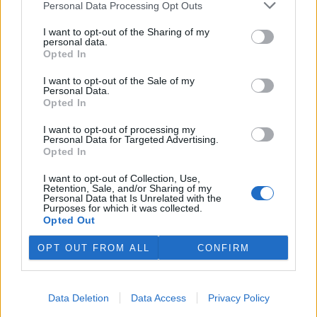
to jako diplom za vzorné vedení obecní knihovny.
Personal Data Processing Opt Outs
I want to opt-out of the Sharing of my
Vláda se bude zabývat výzkumem, střelnými zbraněmi
personal data.
a volbami
Opted In
13.6.2001 08:20 | PRAHA (
ČIA
)
I want to opt-out of the Sale of my
Návrh zákona o výzkumu a vývoji, který předkládají společně
Personal Data.
místopředseda
vlády
Pavel Rychetský a
ministr školství, mládeže a
Opted In
tělovýchovy
Eduard Zeman, návrh zákona o zbraních a střelivu z
dílny
ministerstva vnitra
a návrhy zákonů o volbách do
I want to opt-out of processing my
Parlamentu České republiky i do místních zastupitelstev, které
Personal Data for Targeted Advertising.
vypracoval rovněž ministr vnitra Stanislav Gross, budou hlavními
Opted In
body dnešního jednání vlády. To se uskuteční v Praze na Úřadu
vlády.
I want to opt-out of Collection, Use,
Retention, Sale, and/or Sharing of my
Personal Data that Is Unrelated with the
Purposes for which it was collected.
České firmy mají možnost podílet se na projektu za 40
Opted Out
milionů dolarů
13.6.2001 08:07 | JIHLAVA/PRAHA (
ČIA
)
OPT OUT FROM ALL
CONFIRM
České firmy mají možnost podílet se na rekonstrukci vodovodní
sítě v ukrajinském Lvově. V následujících měsících budou vypsány
příslušné tendry na jednotlivé dodávky potřebného zařízení. Jak
uvedl tiskový mluvčí agentury CzechTrade Jan Mach, v rámci
Data Deletion
Data Access
Privacy Policy
tohoto projektu by se mohly uplatnit i české firmy a získat tak