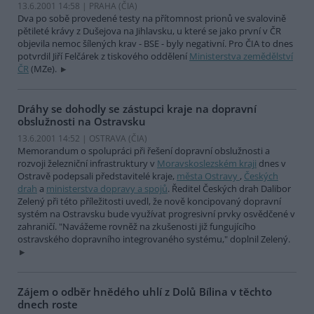
13.6.2001 14:58 | PRAHA (
ČIA
)
Dva po sobě provedené testy na přítomnost prionů ve svalovině
pětileté krávy z Dušejova na Jihlavsku, u které se jako první v ČR
objevila nemoc šílených krav - BSE - byly negativní. Pro ČIA to dnes
potvrdil Jiří Felčárek z tiskového oddělení
Ministerstva zemědělství
ČR
(MZe).
Dráhy se dohodly se zástupci kraje na dopravní
obslužnosti na Ostravsku
13.6.2001 14:52 | OSTRAVA (
ČIA
)
Memorandum o spolupráci při řešení dopravní obslužnosti a
rozvoji železniční infrastruktury v
Moravskoslezském kraji
dnes v
Ostravě podepsali představitelé kraje,
města Ostravy
,
Českých
drah
a
ministerstva dopravy a spojů
. Ředitel Českých drah Dalibor
Zelený při této příležitosti uvedl, že nově koncipovaný dopravní
systém na Ostravsku bude využívat progresivní prvky osvědčené v
zahraničí. "Navážeme rovněž na zkušenosti již fungujícího
ostravského dopravního integrovaného systému," doplnil Zelený.
Zájem o odběr hnědého uhlí z Dolů Bílina v těchto
dnech roste