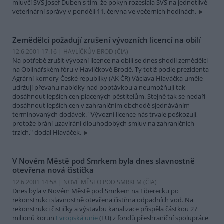
mluvčí SVS Josef Duben s tím, že pokyn rozeslala SVS na jednotlivé
veterinární správy v pondělí 11. června ve večerních hodinách.
Zemědělci požadují zrušení vývozních licencí na obilí
12.6.2001 17:16 | HAVLÍČKŮV BROD (
ČIA
)
Na potřebě zrušit vývozní licence na obilí se dnes shodli zemědělci
na Obilnářském fóru v Havlíčkově Brodě. Ty totiž podle prezidenta
Agrární komory České republiky (AK ČR) Václava Hlaváčka uměle
udržují převahu nabídky nad poptávkou a neumožňují tak
dosáhnout lepších cen placených pěstitelům. Stejně tak se nedaří
dosáhnout lepších cen v zahraničním obchodě sjednáváním
termínovaných dodávek. "Vývozní licence nás trvale poškozují,
protože brání uzavírání dlouhodobých smluv na zahraničních
trzích," dodal Hlaváček.
V Novém Městě pod Smrkem byla dnes slavnostně
otevřena nová čistička
12.6.2001 14:58 | NOVÉ MĚSTO POD SMRKEM (
ČIA
)
Dnes byla v Novém Městě pod Smrkem na Liberecku po
rekonstrukci slavnostně otevřena čistírna odpadních vod. Na
rekonstrukci čističky a výstavbu kanalizace přispěla částkou 27
milionů korun
Evropská unie
(EU) z fondů přeshraniční spolupráce