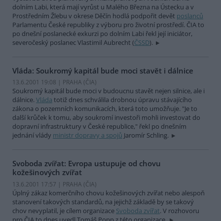
dolním Labi, která mají vyrůst u Malého Března na Ústecku a v
Prostředním Žlebu v okrese Děčín hodlá podpořit devět
poslanců
Parlamentu České republiky z výboru pro životní prostředí. ČIA to
po dnešní poslanecké exkurzi po dolním Labi řekl její iniciátor,
severočeský poslanec Vlastimil Aubrecht (
ČSSD
).
Vláda: Soukromý kapitál bude moci stavět i dálnice
13.6.2001 19:08 | PRAHA (
ČIA
)
Soukromý kapitál bude moci v budoucnu stavět nejen silnice, ale i
dálnice.
Vláda
totiž dnes schválila drobnou úpravu stávajícího
zákona o pozemních komunikacích, která toto umožňuje. "Je to
další krůček k tomu, aby soukromí investoři mohli investovat do
dopravní infrastruktury v České republice," řekl po dnešním
jednání vlády
ministr dopravy a spojů
Jaromír Schling.
Svoboda zvířat: Evropa ustupuje od chovu
kožešinových zvířat
13.6.2001 17:57 | PRAHA (
ČIA
)
Úplný zákaz komerčního chovu kožešinových zvířat nebo alespoň
stanovení takových standardů, na jejichž základě by se takový
chov nevyplatil, je cílem organizace
Svoboda zvířat
. V rozhovoru
pro ČIA to dnes uvedl Tomáš Popp z této organizace.