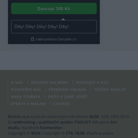
O NÁS
NOVINKY NA WEBU
INZERUJTE U NÁS
PODPOŘTE NÁS
PŘEBÍRÁNÍ OBSAHU
TIŠTĚNÝ EKOLIST
MAPA STRÁNEK
DEJTE O SOBĚ VĚDĚT
ZPRÁVY E-MAILEM
COOKIES
Ekolist.cz
je vydáván občanským sdružením
BEZK
. ISSN 1802-9019.
Za
webhosting
a
publikační systém TOOLKIT
děkujeme
Ecn
studiu
. Navštivte
Ecomonitor
.
Copyright ©
BEZK
. Copyright ©
ČTK
,
TASR
. Všechna práva