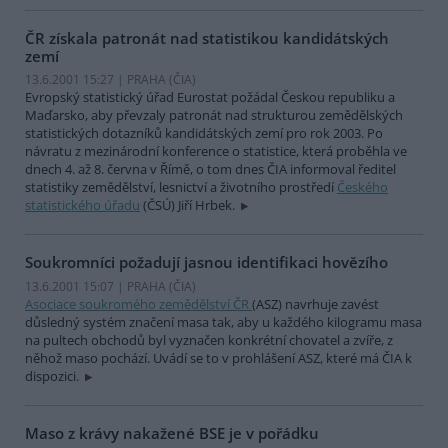
ČR získala patronát nad statistikou kandidátských
zemí
13.6.2001 15:27 | PRAHA (
ČIA
)
Evropský statistický úřad Eurostat požádal Českou republiku a
Maďarsko, aby převzaly patronát nad strukturou zemědělských
statistických dotazníků kandidátských zemí pro rok 2003. Po
návratu z mezinárodní konference o statistice, která proběhla ve
dnech 4. až 8. června v Římě, o tom dnes ČIA informoval ředitel
statistiky zemědělství, lesnictví a životního prostředí
Českého
statistického úřadu
(ČSÚ) Jiří Hrbek.
Soukromníci požadují jasnou identifikaci hovězího
13.6.2001 15:07 | PRAHA (
ČIA
)
Asociace soukromého zemědělství ČR
(ASZ) navrhuje zavést
důsledný systém značení masa tak, aby u každého kilogramu masa
na pultech obchodů byl vyznačen konkrétní chovatel a zvíře, z
něhož maso pochází. Uvádí se to v prohlášení ASZ, které má ČIA k
dispozici.
Maso z krávy nakažené BSE je v pořádku