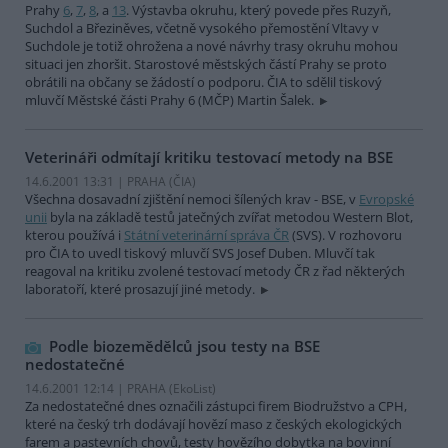
Prahy
6
,
7
,
8
, a
13
. Výstavba okruhu, který povede přes Ruzyň,
Suchdol a Březiněves, včetně vysokého přemostění Vltavy v
Suchdole je totiž ohrožena a nové návrhy trasy okruhu mohou
situaci jen zhoršit. Starostové městských částí Prahy se proto
obrátili na občany se žádostí o podporu. ČIA to sdělil tiskový
mluvčí Městské části Prahy 6 (MČP) Martin Šalek.
Veterináři odmítají kritiku testovací metody na BSE
14.6.2001 13:31 | PRAHA (
ČIA
)
Všechna dosavadní zjištění nemoci šílených krav - BSE, v
Evropské
unii
byla na základě testů jatečných zvířat metodou Western Blot,
kterou používá i
Státní veterinární správa ČR
(SVS). V rozhovoru
pro ČIA to uvedl tiskový mluvčí SVS Josef Duben. Mluvčí tak
reagoval na kritiku zvolené testovací metody ČR z řad některých
laboratoří, které prosazují jiné metody.
Podle biozemědělců jsou testy na BSE
nedostatečné
14.6.2001 12:14 | PRAHA (EkoList)
Za nedostatečné dnes označili zástupci firem Biodružstvo a CPH,
které na český trh dodávají hovězí maso z českých ekologických
farem a pastevních chovů, testy hovězího dobytka na bovinní