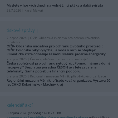
Myslete v horkých dnech na volně žijící ptáky a další zvířata
28.7.2026 | Karel Makoň
tiskové zprávy
7. srpna 2026 |
OIŽP- Občanská iniciativa pro ochranu životního
prostředí
OIŽP- Občanská iniciativa pro ochranu životního prostředí :
OIŽP: Evropské řeky vysychají a voda v nich se otepluje:
Klimatická krize odhaluje zásadní slabinu jaderné energetiky
7. srpna 2026 |
Česká společnost pro ochranu netopýrů
Česká společnost pro ochranu netopýrů: „Pomoc, máme v domě
netopýry!“ Bezplatná poradna ČESON je v létě zavalena
telefonáty. Sama potřebuje finanční podporu.
6. srpna 2026 |
Regionální muzeum Mělník, příspěvková organizace
Regionální muzeum Mělník, příspěvková organizace: Výstava 50
let CHKO Kokořínsko - Máchův kraj
kalendář akcí
8. srpna 2026 (sobota) 14:00 - 15:00
Komentované prohlídky výstavy Rostlinná Odysea
(Přednášky a