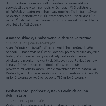
dojnic, o kterém dnes rozhodlo ministerstvo zemědělství v
souvislosti s výskytem nemoci šílených krav. "Výši pojistného
plnění však lze zatím jen odhadovat, konečná částka bude záviset
na ocenění jednotlivých kusů utraceného skotu," sdělil dnes ČIA
mluvčí ČP Michal Urban. Peníze by mohli Dušejovští podle Urbana
obdržet už příští týden.
Asanace skládky Chabařovice je zhruba ve třetině
14.6.2001 11:03 | CHABAŘOVICE (
ČIA
)
Asanační práce na bývalé skládce chemického a průmyslového
odpadu u Chabařovic na Ústecku dospěly po roce zhruba do jedné
třetiny. V současnosti se rýsují základy budoucího měrného
objektu pro monitoring kvality skládkových vod. Pokládá se nový
kanalizační systém a celé předpolí skládky je protkáno
provizorními komunikacemi. Podle stavebního koordinátora Iva
Drábka bylo do konce letošního května proinvestováno kolem 150
milionů korun z celkového rozpočtu 780 milionů korun.
Poslanci chtějí podpořit výstavbu vodních děl na
dolním Labi
13.6.2001 19:55 | DĚČÍN (
ČIA
)
Výstavbu dvou plánovaných nízkoprahových vodních děl na