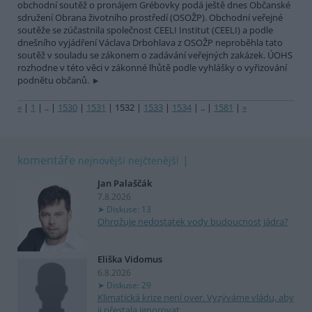
obchodní soutěž o pronájem Grébovky podá ještě dnes Občanské
sdružení Obrana životního prostředí (OSOŽP). Obchodní veřejné
soutěže se zúčastnila společnost CEELI Institut (CEELI) a podle
dnešního vyjádření Václava Drbohlava z OSOŽP neproběhla tato
soutěž v souladu se zákonem o zadávání veřejných zakázek. ÚOHS
rozhodne v této věci v zákonné lhůtě podle vyhlášky o vyřizování
podnětu občanů.
«
|
1
|
..
|
1530
|
1531
|
1532
|
1533
|
1534
|
..
|
1581
|
»
komentáře
nejnovější
nejčtenější
Jan Palaščák
7.8.2026
Diskuse: 13
Ohrožuje nedostatek vody budoucnost jádra?
Eliška Vidomus
6.8.2026
Diskuse: 29
Klimatická krize není over. Vyzýváme vládu, aby
ji přestala ignorovat