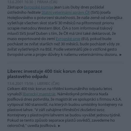
13.6.2001 16:30 | PRAHA (
ČIA
)
Zástupce
Evropské komise
Jean Luis Duby dnes požádal
ústředního ředitele
Státní veterinární správy ČR
(SVS) Josefa
Holejšovského o potvrzení skutečnosti, že naše země od včerejška
vyšetřuje všechen skot starší 30 měsíců na přítomnost prionu
scrapie metodou Western Blot. ČIA o tom informoval tiskový
mluvčí SVS Josef Duben s tím, že ČR má Unii také deklarovat, že
maso exportované do zemí
Evropské unie
(EU), pokud bude
pocházet ze zvířat starších než 30 měsíců, bude pocházet vždy ze
zvířat vyšetřených na BSE. Podle veterinářů jde o vstřícné gesto
Evropské unie a projev důvěry k našemu veterinárnímu dozoru.
Liberec investuje 400 tisíc korun do separace
plastového odpadu
13.6.2001 15:56 | LIBEREC (
ČIA
)
Celkem 400 tisíc korun na třídění komunálního odpadu letos
vynaloží
liberecký magistrát
. Náměstkyně primátora Naďa
Josífková dnes potvrdila, že magistrát ve spolupráci s firmou A.S.A.
vytipoval 160 stanovišť, na kterých budou umístěny kontejnery na
plastové lahve. "V září zahájíme tříměsíční zkušební svoz.
Kontejnery s plastovými lahvemi se budou vyvážet jednou týdně.
Pokud se tento způsob separace plastů osvědčí, zavedeme ho
celoročně," uvedla Josífková.