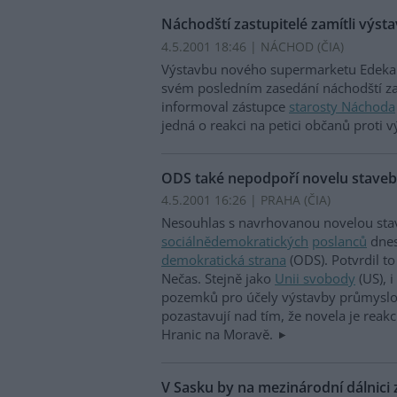
Náchodští zastupitelé zamítli výs
4.5.2001 18:46 | NÁCHOD (
ČIA
)
Výstavbu nového supermarketu Edeka na
svém posledním zasedání náchodští za
informoval zástupce
starosty Náchoda
jedná o reakci na petici občanů proti
ODS také nepodpoří novelu stave
4.5.2001 16:26 | PRAHA (
ČIA
)
Nesouhlas s navrhovanou novelou stav
sociálnědemokratických
poslanců
dnes
demokratická strana
(ODS). Potvrdil t
Nečas. Stejně jako
Unii svobody
(US), 
pozemků pro účely výstavby průmyslov
pozastavují nad tím, že novela je reak
Hranic na Moravě.
V Sasku by na mezinárodní dálnici 