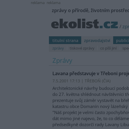
reklama
reklama
zprávy o přírodě, životním prostřed
/
zp
titulní strana
zpravodajství
public
zprávy
tiskové zprávy
co píší jiní
spe
Zprávy
Lavana představuje v Třeboni proj
7.5.2001 17:13 | TŘEBOŇ (
ČIA
)
Architektonické návrhy budoucí podo
do 27. května shlédnout návštěvníci t
prezentuje svůj záměr vystavět na bře
katastru obce Domanín nový lázeňský
"Náš projekt je velmi často zpochybň
dát mimo jiné najevo, že, to co dělám
předsedkyně dozorčí rady Lavany Libu