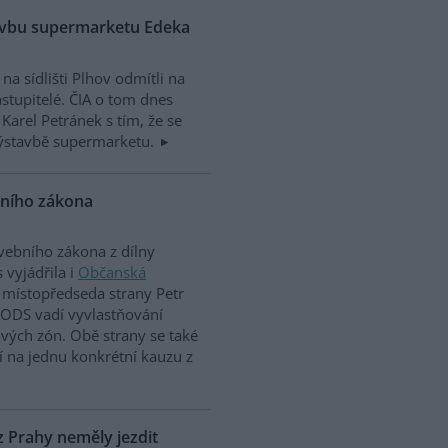
tavbu supermarketu Edeka
 sídlišti Plhov odmítli na
stupitelé. ČIA o tom dnes
Karel Petránek s tím, že se
 výstavbě supermarketu.
bního zákona
ebního zákona z dílny
 vyjádřila i
Občanská
o místopředseda strany Petr
i ODS vadí vyvlastňování
ých zón. Obě strany se také
cí na jednu konkrétní kauzu z
z Prahy neměly jezdit