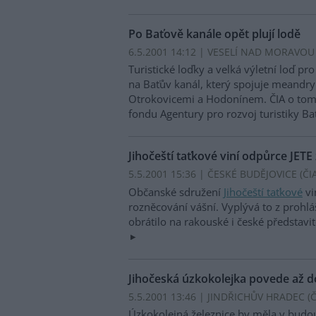
Po Baťově kanále opět plují lodě
6.5.2001 14:12 | VESELÍ NAD MORAVOU 
Turistické loďky a velká výletní loď pr
na Baťův kanál, který spojuje meandr
Otrokovicemi a Hodonínem. ČIA o tom 
fondu Agentury pro rozvoj turistiky B
Jihočeští taťkové viní odpůrce JETE
5.5.2001 15:36 | ČESKÉ BUDĚJOVICE (
ČI
Občanské sdružení
Jihočeští taťkové
vi
rozněcování vášní. Vyplývá to z prohlá
obrátilo na rakouské i české představit
Jihočeská úzkokolejka povede až 
5.5.2001 13:46 | JINDŘICHŮV HRADEC (
Č
Úzkokolejná železnice by měla v budou