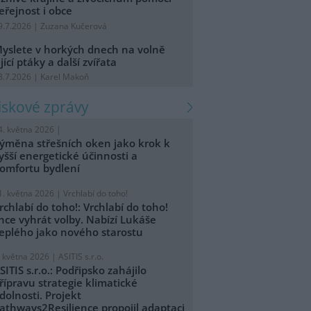
eřejnost i obce
9.7.2026 | Zuzana Kučerová
yslete v horkých dnech na volně
ijící ptáky a další zvířata
8.7.2026 | Karel Makoň
tiskové zprávy
4. května 2026 |
ýměna střešních oken jako krok k
yšší energetické účinnosti a
omfortu bydlení
1. května 2026 |
Vrchlabí do toho!
rchlabí do toho!: Vrchlabí do toho!
hce vyhrát volby. Nabízí Lukáše
eplého jako nového starostu
. května 2026 |
ASITIS s.r.o.
SITIS s.r.o.: Podřipsko zahájilo
řípravu strategie klimatické
dolnosti. Projekt
athways2Resilience propojil adaptaci