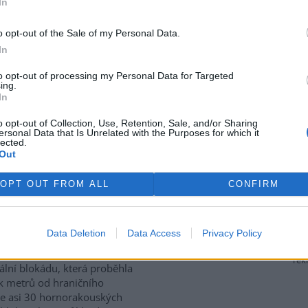
emci. Ten by měl zajistit v
In
a přestavby Fantovy budovy a
 využití. V Karlových Varech a
o opt-out of the Sale of my Personal Data.
ravy a rekonstrukce budov
In
veb a opět jejich komerční
Martina Rousková.
to opt-out of processing my Personal Data for Targeted
ing.
In
icích nestačila
o opt-out of Collection, Use, Retention, Sale, and/or Sharing
ersonal Data that Is Unrelated with the Purposes for which it
lected.
na území města Pardubic sice
Out
ak vzhledem ke zvýšenému
 deratizace na jaře opakovat.
OPT OUT FROM ALL
CONFIRM
átu města Pardubic
.
ální blokády kvůli Temelínu
Data Deletion
Data Access
Privacy Policy
JOVICE (
ČIA
)
rek
gální blokádu, která proběhla
k metrů od hraničního
de asi 30 hornorakouských