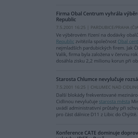
Firma Obal Centrum vyhrála výběro
Republic
7.5.2001 16:25 | PARDUBICE/PRAHA (
ČI
Ve výběrovém řízení na dodávky obal
Republic
zvítězila společnost
Obal cen
nejmladších pardubických firem. Jak ČI
Valík, firma byla založena v červnu ro
dosáhla zisku 2,2 milionu korun při o
Starosta Chlumce nevylučuje rozsáh
7.5.2001 16:25 | CHLUMEC NAD CIDLIN
Další blokády frekventované mezinárod
Cidlinou nevylučuje
starosta města
Mir
uvádí administrativní průtahy při sch
pro část dálnice D11 z Libic do Chýště
Konference CATE dominuje dopr