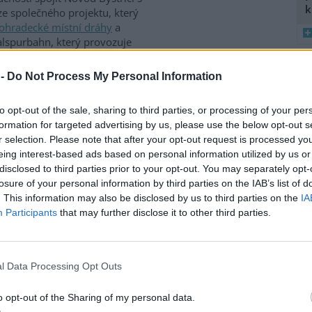
k
e společného projektu, který
hohradecké místní dráhy
a
lspurbahn, který provozuje
 -
Do Not Process My Personal Information
8
nabídnuto investorům
K
to opt-out of the sale, sharing to third parties, or processing of your per
O
formation for targeted advertising by us, please use the below opt-out s
vé zóně Kladno-Východ hodlá
9
r selection. Please note that after your opt-out request is processed y
istrát
spolu s majitelem části
O
eing interest-based ads based on personal information utilized by us or
s
holz Stahlzentrum-Ost (SZO),
disclosed to third parties prior to your opt-out. You may separately opt-
estorům. ČIA o tom
1
losure of your personal information by third parties on the IAB’s list of
lf a zástupci společnosti
(
. This information may also be disclosed by us to third parties on the
IA
H
Participants
that may further disclose it to other third parties.
p
a
terá nádraží
l Data Processing Opt Outs
ž na pronájem nádražních
 nádraží, Karlovy Vary horní
o opt-out of the Sharing of my personal data.