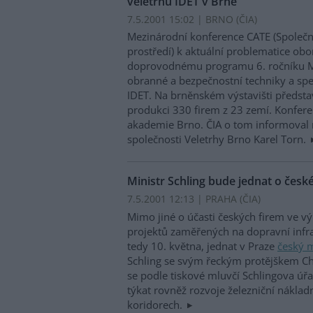
veletrhu IDET v Brně
7.5.2001 15:02 | BRNO (
ČIA
)
Mezinárodní konference CATE (Společ
prostředí) k aktuální problematice o
doprovodnému programu 6. ročníku M
obranné a bezpečnostní techniky a sp
IDET. Na brněnském výstavišti představ
produkci 330 firem z 23 zemí. Konfere
akademie Brno. ČIA o tom informoval 
společnosti Veletrhy Brno Karel Torn.
Ministr Schling bude jednat o česk
7.5.2001 12:13 | PRAHA (
ČIA
)
Mimo jiné o účasti českých firem ve v
projektů zaměřených na dopravní infra
tedy 10. května, jednat v Praze
český m
Schling se svým řeckým protějškem Ch
se podle tiskové mluvčí Schlingova ú
týkat rovněž rozvoje železniční nákla
koridorech.