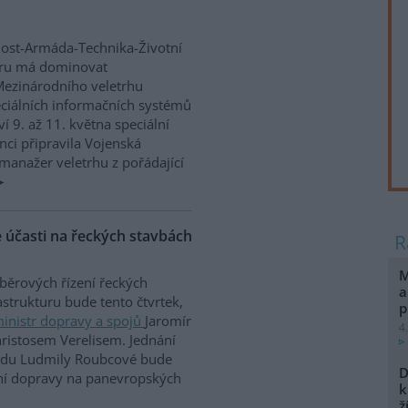
nost-Armáda-Technika-Životní
boru má dominovat
ezinárodního veletrhu
eciálních informačních systémů
í 9. až 11. května speciální
nci připravila Vojenská
manažer veletrhu z pořádající
é účasti na řeckých stavbách
M
ýběrových řízení řeckých
a
strukturu bude tento čtvrtek,
p
inistr dopravy a spojů
Jaromír
4
ristosem Verelisem. Jednání
řadu Ludmily Roubcové bude
D
dní dopravy na panevropských
k
ž