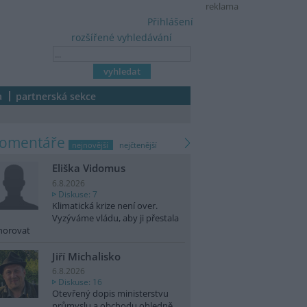
reklama
Přihlášení
rozšířené vyhledávání
a
partnerská sekce
komentáře
nejnovější
nejčtenější
Eliška Vidomus
6.8.2026
Diskuse: 7
Klimatická krize není over.
Vyzýváme vládu, aby ji přestala
norovat
Jiří Michalisko
6.8.2026
Diskuse: 16
Otevřený dopis ministerstvu
průmyslu a obchodu ohledně