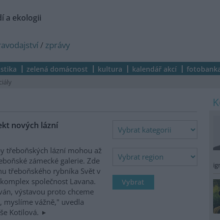
í a ekologii
ravodajství
/
zprávy
istika
zelená domácnost
kultura
kalendář akcí
fotobank
ciály
ekt nových lázní
by třeboňských lázní mohou až
řeboňské zámecké galerie. Zde
ig
hu třeboňského rybníka Svět v
 komplex společnost Lavana.
ován, výstavou proto chceme
e, myslíme vážně," uvedla
še Kotilová.