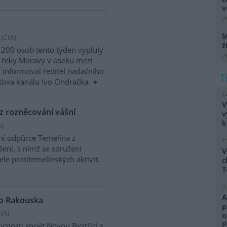
v
2
M
(
ČIA
)
ž
o 200 osob tento týden vypluly
2
y řeky Moravy v úseku mezi
informoval ředitel nadačního
aťova kanálu Ivo Ondračka.
1
V
 z rozněcování vášní
v
k
A
)
ní odpůrce Temelína z
1
šení, s nímž se sdružení
V
ele protitemelínských aktivit.
c
T
7
A
do Rakouska
p
IA
)
o
P
cnosti spojit Novou Bystřici s