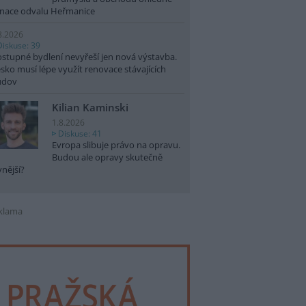
nace odvalu Heřmanice
8.2026
Diskuse: 39
stupné bydlení nevyřeší jen nová výstavba.
sko musí lépe využít renovace stávajících
udov
Kilian Kaminski
1.8.2026
Diskuse: 41
Evropa slibuje právo na opravu.
Budou ale opravy skutečně
vnější?
klama