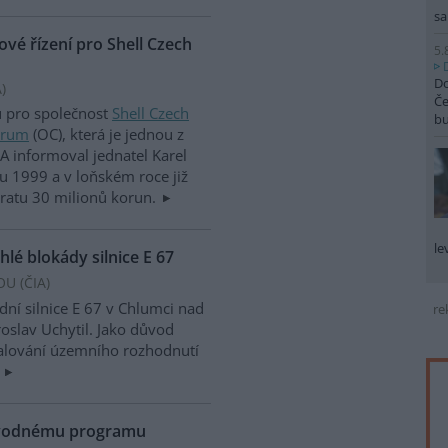
sa
vé řízení pro Shell Czech
5.
Do
A
)
Če
ů pro společnost
Shell Czech
b
trum
(OC), která je jednou z
A informoval jednatel Karel
ku 1999 a v loňském roce již
bratu 30 milionů korun.
le
lé blokády silnice E 67
OU (
ČIA
)
ní silnice E 67 v Chlumci nad
re
oslav Uchytil. Jako důvod
valování územního rozhodnutí
.
ovodnému programu