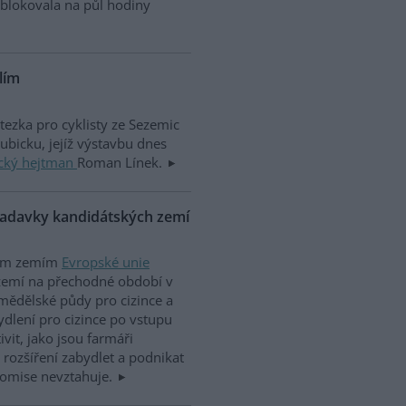
ablokovala na půl hodiny
lím
tezka pro cyklisty ze Sezemic
bicku, jejíž výstavbu dnes
cký hejtman
Roman Línek.
žadavky kandidátských zemí
kým zemím
Evropské unie
zemí na přechodné období v
mědělské půdy pro cizince a
dlení pro cizince po vstupu
vit, jako jsou farmáři
 rozšíření zabydlet a podnikat
komise nevztahuje.