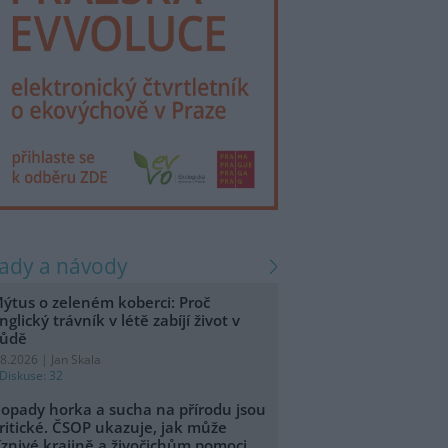
rady a návody
ýtus o zeleném koberci: Proč
nglický trávník v létě zabíjí život v
ůdě
.8.2026 | Jan Skala
Diskuse: 32
opady horka a sucha na přírodu jsou
ritické. ČSOP ukazuje, jak může
íznivé krajině a živočichům pomoci