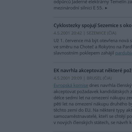
odpůrců Jaderné elektrárny Temelín z
mezinárodní silnici E 55.
Cyklostezky spojují Sezemice s oko
4.5.2001 20:42 | SEZEMICE (
ČIA
)
Už 1. července má být otevřena nová s
ve směru na Choteč a Rokytno na Pardu
slavnostním poklepem zahájil
pardubi
EK navrhla akceptovat některé po
4.5.2001 20:09 | BRUSEL (
ČIA
)
Evropská komise
dnes navrhla člens
akceptovat požadavek kandidátských 
délce sedmi let na omezení nákupu ze
pěti let na omezení nákupu druhého by
těchto zemí do EU. Na některé typy akti
samozaměstnavatelé, kteří se chtějí po
v nových členských státech, se návrh 