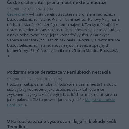
České dráhy chtějí pronajmout některá nádraží
5.5.2001 12:37 | PRAHA (
ČIA
)
České dráhy
vyhlásily veřejnou soutěž na pronájem nádražních
budov železničních stanic Praha hlavní nádraží, Karlovy Vary horní
nádraží a Mariánské Lázně jednomu nájemci. Ten by měl zajistit v
Praze provedení oprav, rekonstrukce a přestavby Fantovy budovy
a nové odbavovací haly i jejich komerční využití. V Karlových
Varech a Mariánských Lázních pak realizuje opravy a rekonstrukce
budov železničních stanic a souvisejících staveb a opět jejich
komerční využití. ČIA to oznámila mluvčí drah Martina Rousková.
Podzimní etapa deratizace v Pardubicích nestačila
5.5.2001 11:16 | PARDUBICE (
ČIA
)
Podzimní celoplošné hubení hlodavců na území města Pardubic
sice bylo vyhodnoceno jako úspěšné, avšak vzhledem ke
zvýšenému výskytu v některých lokalitách se musí deratizace na
jaře opakovat. ČIA to potvrdil Jaroslav Jonáš z
Magistrátu města
Pardubic
.
V Rakousku začalo vyšetřování ilegální blokády kvůli
Temelínu