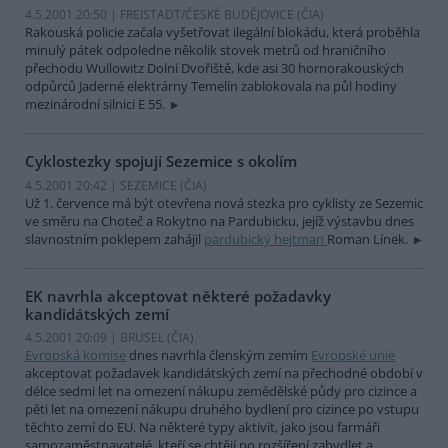
4.5.2001 20:50 | FREISTADT/ČESKÉ BUDĚJOVICE (
ČIA
)
Rakouská policie začala vyšetřovat ilegální blokádu, která proběhla
minulý pátek odpoledne několik stovek metrů od hraničního
přechodu Wullowitz Dolní Dvořiště, kde asi 30 hornorakouských
odpůrců Jaderné elektrárny Temelín zablokovala na půl hodiny
mezinárodní silnici E 55.
Cyklostezky spojují Sezemice s okolím
4.5.2001 20:42 | SEZEMICE (
ČIA
)
Už 1. července má být otevřena nová stezka pro cyklisty ze Sezemic
ve směru na Choteč a Rokytno na Pardubicku, jejíž výstavbu dnes
slavnostním poklepem zahájil
pardubický hejtman
Roman Línek.
EK navrhla akceptovat některé požadavky
kandidátských zemí
4.5.2001 20:09 | BRUSEL (
ČIA
)
Evropská komise
dnes navrhla členským zemím
Evropské unie
akceptovat požadavek kandidátských zemí na přechodné období v
délce sedmi let na omezení nákupu zemědělské půdy pro cizince a
pěti let na omezení nákupu druhého bydlení pro cizince po vstupu
těchto zemí do EU. Na některé typy aktivit, jako jsou farmáři
samozaměstnavatelé, kteří se chtějí po rozšíření zabydlet a