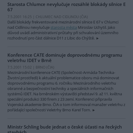
Starosta Chlumce nevylučuje rozsáhlé blokády silnice E
67
7.5.2001 16:25 | CHLUMEC NAD CIDLINOU (
ČIA
)
Další blokády frekventované mezinárodní silnice E 67 v Chlumci
nad Cidlinou nevylučuje
starosta města
Miroslav Uchytil. Jako
důvod uvádí administrativní průtahy při schvalování územního
rozhodnutí pro část dálnice D11 z Libic do Chýště.
Konference CATE dominuje doprovodnému programu
veletrhu IDET v Brně
7.5.2001 15:02 | BRNO (
ČIA
)
Mezinárodní konference CATE (Společnost-Armáda-Technika-
Životní prostředí) k aktuální problematice oboru má dominovat
doprovodnému programu 6. ročníku Mezinárodního veletrhu
obranné a bezpečnostní techniky a speciálních informačních
systémů IDET. Na brněnském výstavišti představí 9. až 11. května
speciální produkci 330 firem z 23 zemí. Konferenci připravila
Vojenská akademie Brno. ČIA o tom informoval manažer veletrhu z
pořádající společnosti Veletrhy Brno Karel Torn.
Ministr Schling bude jednat o české účasti na řeckých
stavbách