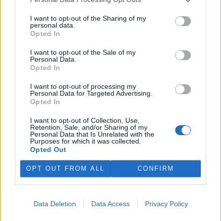
Novela rostlinolékařského zákona omezuje
podnikatele
I want to opt-out of the Sharing of my
4.5.2001 13:02 | PRAHA (
ČIA
)
personal data.
V návrhu novely rostlinolékařského zákona, který již v Parlamentu
Opted In
prošel do druhého čtení, je podle místopředsedy zemědělského
výboru Parlamentu Jaroslava Pešána celá řada paragrafů omezující
I want to opt-out of the Sale of my
podnikatelské subjekty. Uvedl to v rozhovoru pro ČIA.
Personal Data.
Opted In
Radní Ústeckého kraje podporují výstavbu jezů na Labi
I want to opt-out of processing my
Personal Data for Targeted Advertising.
4.5.2001 12:26 | ÚSTÍ NAD LABEM (
ČIA
)
Opted In
Radní Ústeckého kraje souhlasí s výstavbou dvou nízkých
pohyblivých jezů na dolním Labi u Prostředního Žlebu a Malého
I want to opt-out of Collection, Use,
Března v kombinaci s plavebními komorami na bočních umělých
Retention, Sale, and/or Sharing of my
průplavech. ČIA o tom dnes informoval statutární zástupce
Personal Data that Is Unrelated with the
krajského hejtmana Jaroslav Foldyna s tím, že plnosplavnost
Purposes for which it was collected.
Opted Out
dolního Labe bude zajištěna po 365 dnů v roce s minimálním
ponorem lodí 140 centimetrů.
OPT OUT FROM ALL
CONFIRM
Pardubický magistrát chce získat semtínskou čistírnu
vod
Data Deletion
Data Access
Privacy Policy
4.5.2001 11:47 | PARDUBICE (
ČIA
)
Pardubická radnice
chce získat do vlastnictví biologickou čistírnu