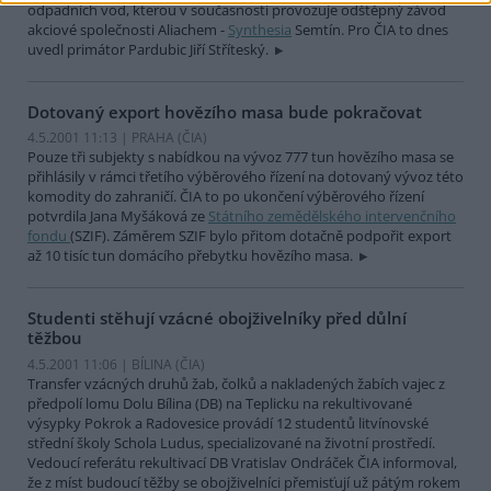
odpadních vod, kterou v současnosti provozuje odštěpný závod
akciové společnosti Aliachem -
Synthesia
Semtín. Pro ČIA to dnes
uvedl primátor Pardubic Jiří Stříteský.
Dotovaný export hovězího masa bude pokračovat
4.5.2001 11:13 | PRAHA (
ČIA
)
Pouze tři subjekty s nabídkou na vývoz 777 tun hovězího masa se
přihlásily v rámci třetího výběrového řízení na dotovaný vývoz této
komodity do zahraničí. ČIA to po ukončení výběrového řízení
potvrdila Jana Myšáková ze
Státního zemědělského intervenčního
fondu
(SZIF). Záměrem SZIF bylo přitom dotačně podpořit export
až 10 tisíc tun domácího přebytku hovězího masa.
Studenti stěhují vzácné obojživelníky před důlní
těžbou
4.5.2001 11:06 | BÍLINA (
ČIA
)
Transfer vzácných druhů žab, čolků a nakladených žabích vajec z
předpolí lomu Dolu Bílina (DB) na Teplicku na rekultivované
výsypky Pokrok a Radovesice provádí 12 studentů litvínovské
střední školy Schola Ludus, specializované na životní prostředí.
Vedoucí referátu rekultivací DB Vratislav Ondráček ČIA informoval,
že z míst budoucí těžby se obojživelníci přemisťují už pátým rokem