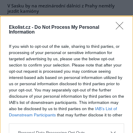
V Sasku by na mezinárodní dálnici z Prahy neměly
jezdit kamióny
4.5.2001 15:57 | ÚSTÍ NAD LABEM (
ČIA
)
Po dokončení mezinárodní dálnice z Prahy do Drážďan nebude na
Ekolist.cz -
Do Not Process My Personal
saském úseku mezinárodní magistrály A 17 provozována tranzitní
Information
kamionová doprava. Uvedl to dnes zástupce hejtmana Ústeckého
kraje Jaroslav Foldyna (
ČSSD
) s tím, že tuto informaci nedávno
obdrželi pracovníci krajských úřadů při poradě na
Ministerstvu
If you wish to opt-out of the sale, sharing to third parties, or
dopravy a spojů
v Praze.
processing of your personal or sensitive information for
targeted advertising by us, please use the below opt-out
section to confirm your selection. Please note that after your
Policie ČR při zasedání MMF chybovala minimálně
opt-out request is processed you may continue seeing
4.5.2001 15:40 | PRAHA (
ČIA
)
interest-based ads based on personal information utilized by
Celkem 1214 ohlasů na způsob provedení bezpečnostního
us or personal information disclosed to third parties prior to
opatření při loňském pražském zasedání
Mezinárodního
měnového fondu
(MMF) a
Světové banky
(SB) a činnost policistů
your opt-out. You may separately opt-out of the further
během této akce obdržela
Policie České republiky
. Z této sumy
disclosure of your personal information by third parties on the
bylo 821 kladných a 393 záporných. Pouze v jediném případě se
IAB’s list of downstream participants. This information may
prokázalo spáchání trestného činu zasahujícími policisty, konkrétní
also be disclosed by us to third parties on the
IAB’s List of
viník ale není známý. Na dnešní tiskové konferenci to oznámil
Downstream Participants
that may further disclose it to other
ministr vnitra
Stanislav Gross.
third parties.
Personal Data Processing Opt Outs