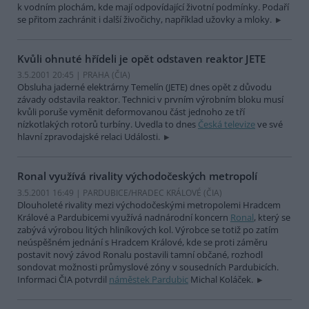
k vodním plochám, kde mají odpovídající životní podmínky. Podaří
se přitom zachránit i další živočichy, například užovky a mloky.
Kvůli ohnuté hřídeli je opět odstaven reaktor JETE
3.5.2001 20:45 | PRAHA (
ČIA
)
Obsluha jaderné elektrárny Temelín (JETE) dnes opět z důvodu
závady odstavila reaktor. Technici v prvním výrobním bloku musí
kvůli poruše vyměnit deformovanou část jednoho ze tří
nízkotlakých rotorů turbíny. Uvedla to dnes
Česká televize
ve své
hlavní zpravodajské relaci Události.
Ronal využívá rivality východočeských metropolí
3.5.2001 16:49 | PARDUBICE/HRADEC KRÁLOVÉ (
ČIA
)
Dlouholeté rivality mezi východočeskými metropolemi Hradcem
Králové a Pardubicemi využívá nadnárodní koncern
Ronal
, který se
zabývá výrobou litých hliníkových kol. Výrobce se totiž po zatím
neúspěšném jednání s Hradcem Králové, kde se proti záměru
postavit nový závod Ronalu postavili tamní občané, rozhodl
sondovat možnosti průmyslové zóny v sousedních Pardubicích.
Informaci ČIA potvrdil
náměstek Pardubic
Michal Koláček.