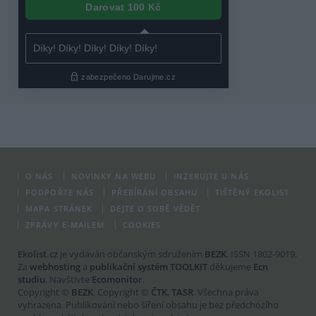
O NÁS
NOVINKY NA WEBU
INZERUJTE U NÁS
PODPOŘTE NÁS
PŘEBÍRÁNÍ OBSAHU
TIŠTĚNÝ EKOLIST
MAPA STRÁNEK
DEJTE O SOBĚ VĚDĚT
ZPRÁVY E-MAILEM
COOKIES
Ekolist.cz
je vydáván občanským sdružením
BEZK
. ISSN 1802-9019.
Za
webhosting
a
publikační systém TOOLKIT
děkujeme
Ecn
studiu
. Navštivte
Ecomonitor
.
Copyright ©
BEZK
. Copyright ©
ČTK
,
TASR
. Všechna práva
vyhrazena. Publikování nebo šíření obsahu je bez předchozího