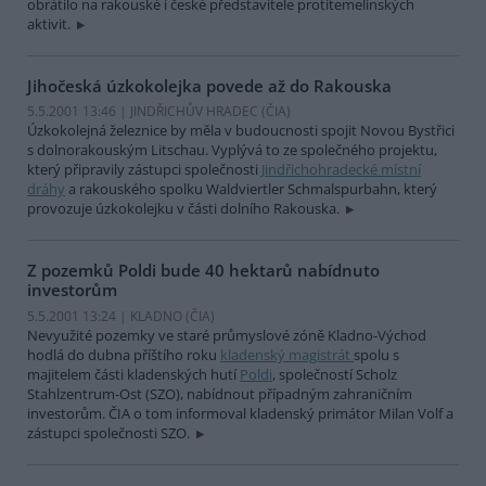
obrátilo na rakouské i české představitele protitemelínských
aktivit.
Jihočeská úzkokolejka povede až do Rakouska
5.5.2001 13:46 | JINDŘICHŮV HRADEC (
ČIA
)
Úzkokolejná železnice by měla v budoucnosti spojit Novou Bystřici
s dolnorakouským Litschau. Vyplývá to ze společného projektu,
který připravily zástupci společnosti
Jindřichohradecké místní
dráhy
a rakouského spolku Waldviertler Schmalspurbahn, který
provozuje úzkokolejku v části dolního Rakouska.
Z pozemků Poldi bude 40 hektarů nabídnuto
investorům
5.5.2001 13:24 | KLADNO (
ČIA
)
Nevyužité pozemky ve staré průmyslové zóně Kladno-Východ
hodlá do dubna příštího roku
kladenský magistrát
spolu s
majitelem části kladenských hutí
Poldi
, společností Scholz
Stahlzentrum-Ost (SZO), nabídnout případným zahraničním
investorům. ČIA o tom informoval kladenský primátor Milan Volf a
zástupci společnosti SZO.