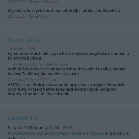
29.7.2026 | Zuzana Kučerová
Myslete v horkých dnech na volně žijící ptáky a další zvířata
28.7.2026 | Karel Makoň
tiskové zprávy
14. května 2026 |
Výměna střešních oken jako krok k vyšší energetické účinnosti a
komfortu bydlení
11. května 2026 |
Vrchlabí do toho!
Vrchlabí do toho!: Vrchlabí do toho! chce vyhrát volby. Nabízí
Lukáše Teplého jako nového starostu
7. května 2026 |
ASITIS s.r.o.
ASITIS s.r.o.: Podřipsko zahájilo přípravu strategie klimatické
odolnosti. Projekt Pathways2Resilience propojil adaptaci
krajiny s budoucími investicemi.
kalendář akcí
8. srpna 2026 (sobota) 14:00 - 15:00
Komentované prohlídky výstavy Rostlinná Odysea
(Přednášky a
diskuse, )