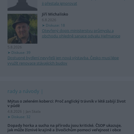
ji přestala ignorovat
Jiří Michalisko
6.8.2026
Diskuse: 18
Otevřený dopis ministerstvu průmyslu a
obchodu ohledně sanace odvalu Heřmanice
5.8.2026
Diskuse: 39
Dostupné bydlení nevyřeší jen nová výstavba. Česko musí lépe
využít renovace stávajících budov
rady a návody
Mýtus o zeleném koberci: Proč anglický trávník v létě zabíjí život
v půdě
4.8.2026 | Jan Skala
Diskuse: 32
Dopady horka a sucha na přírodu jsou kritické. ČSOP ukazuje,
jak může žíznivé krajině a živočichům pomoci veřejnost i obce