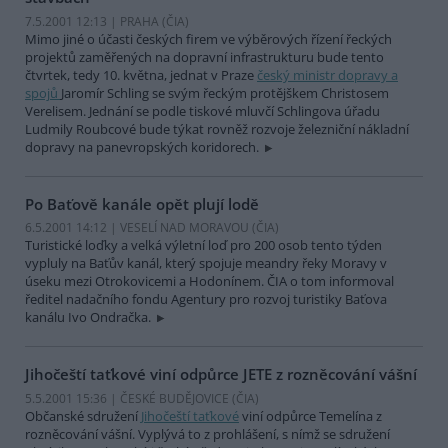
7.5.2001 12:13 | PRAHA (
ČIA
)
Mimo jiné o účasti českých firem ve výběrových řízení řeckých
projektů zaměřených na dopravní infrastrukturu bude tento
čtvrtek, tedy 10. května, jednat v Praze
český ministr dopravy a
spojů
Jaromír Schling se svým řeckým protějškem Christosem
Verelisem. Jednání se podle tiskové mluvčí Schlingova úřadu
Ludmily Roubcové bude týkat rovněž rozvoje železniční nákladní
dopravy na panevropských koridorech.
Po Baťově kanále opět plují lodě
6.5.2001 14:12 | VESELÍ NAD MORAVOU (
ČIA
)
Turistické loďky a velká výletní loď pro 200 osob tento týden
vypluly na Baťův kanál, který spojuje meandry řeky Moravy v
úseku mezi Otrokovicemi a Hodonínem. ČIA o tom informoval
ředitel nadačního fondu Agentury pro rozvoj turistiky Baťova
kanálu Ivo Ondračka.
Jihočeští taťkové viní odpůrce JETE z rozněcování vášní
5.5.2001 15:36 | ČESKÉ BUDĚJOVICE (
ČIA
)
Občanské sdružení
Jihočeští taťkové
viní odpůrce Temelína z
rozněcování vášní. Vyplývá to z prohlášení, s nímž se sdružení