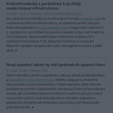
Královéhradecký a pardubický kraj chtějí
modernizovat infrastrukturu
3.5.2001 16:31 | HRADEC KRÁLOVÉ/PARDUBICE (
ČIA
)
Na získávání prostředků ze strukturálních fondů
Evropské unie
na
modernizaci klíčové infrastruktury se společně zaměří zástupci
Královéhradeckého a
Pardubického kraje
v Regionální radě NUTS
II. Vyplývá to z prohlášení po prvním zasedání obou rad, které má
ČIA k dispozici. Důraz bude kladen mimo jiné na dálnici D11,
rychlostní komunikaci R 35, železniční koridory a navazující
železniční spojení, dosplavnění Labe, ekologické investice a další
akce.
Nový stavební zákon by měl zjednodušit správní řízení
3.5.2001 15:04 | PRAHA (
ČIA
)
Návrh věcného záměru stavebního zákona, jehož předkladatelem
je
ministerstvo pro místní rozvoj
(MMR), reaguje na změněné
ekonomické a právní podmínky v České republice. Jeho hlavním
posláním je zrychlit a zjednodušit schvalovací řízení při povolování
staveb. Jak na dnešní tiskové konferenci uvedl ministr pro místní
rozvoj Petr Lachnit, pokud bude zákon schválen, odpadnou
především zbytečné administrativní procedury při investorské
přípravě staveb.