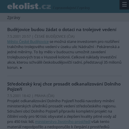
☰
/
zpravodajství
/
zprávy
Zprávy
Budějovice budou žádat o dotaci na trolejové vedení
7.5.2001 20:57 | ČESKÉ BUDĚJOVICE (
ČIA
)
Město České Budějovice
se možná stane investorem pro rozšíření
trakčního trolejového vedení v úseku ulic Nádražní - Pekárenská a
jedné měnírny. To by mělo v budoucnu umožnit zavedení
trolejbusových tras v Husově kolonii. Celkové náklady investiční
akce, kterou schválili českobudějovičtí radní, představují 35 milionů
korun.
Středočeský kraj chce prosadit odkanalizování Dolního
Pojizeří
7.5.2001 18:42 | PRAHA (
ČIA
)
Projekt odkanalizování Dolního Pojizeří hodlá navzdory mínění
ministerských úředníků prosadit vedení středočeského regionu.
Sdružení obcí Dolního Pojizeří připravilo kompletní projekt na
čištění vody pro 90 tisíc obyvatel a zlepšení kvality pitné vody až
pro 450 tisíc lidí,
ministerstvo životního prostředí
však tento
materiál nepodpořilo a nedoporučilo k čerpání z prostředků