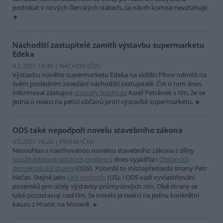
podnikat v nových členských státech, se návrh komise nevztahuje.
Náchodští zastupitelé zamítli výstavbu supermarketu
Edeka
4.5.2001 18:46 | NÁCHOD (
ČIA
)
Výstavbu nového supermarketu Edeka na sídlišti Plhov odmítli na
svém posledním zasedání náchodští zastupitelé. ČIA o tom dnes
informoval zástupce
starosty Náchoda
Karel Petránek s tím, že se
jedná o reakci na petici občanů proti výstavbě supermarketu.
ODS také nepodpoří novelu stavebního zákona
4.5.2001 16:26 | PRAHA (
ČIA
)
Nesouhlas s navrhovanou novelou stavebního zákona z dílny
sociálnědemokratických
poslanců
dnes vyjádřila i
Občanská
demokratická strana
(ODS). Potvrdil to místopředseda strany Petr
Nečas. Stejně jako
Unii svobody
(US), i ODS vadí vyvlastňování
pozemků pro účely výstavby průmyslových zón. Obě strany se
také pozastavují nad tím, že novela je reakcí na jednu konkrétní
kauzu z Hranic na Moravě.