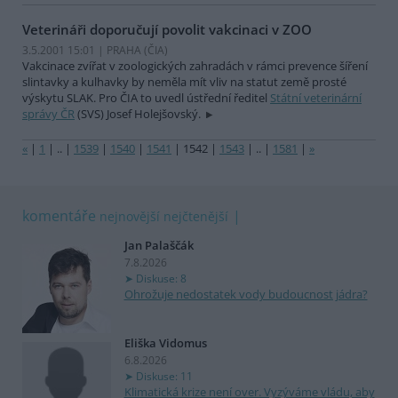
Veterináři doporučují povolit vakcinaci v ZOO
3.5.2001 15:01 | PRAHA (
ČIA
)
Vakcinace zvířat v zoologických zahradách v rámci prevence šíření
slintavky a kulhavky by neměla mít vliv na statut země prosté
výskytu SLAK. Pro ČIA to uvedl ústřední ředitel
Státní veterinární
správy ČR
(SVS) Josef Holejšovský.
«
|
1
|
..
|
1539
|
1540
|
1541
|
1542
|
1543
|
..
|
1581
|
»
komentáře
nejnovější
nejčtenější
Jan Palaščák
7.8.2026
Diskuse: 8
Ohrožuje nedostatek vody budoucnost jádra?
Eliška Vidomus
6.8.2026
Diskuse: 11
Klimatická krize není over. Vyzýváme vládu, aby