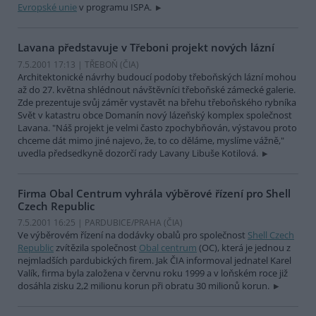
Evropské unie
v programu ISPA.
Lavana představuje v Třeboni projekt nových lázní
7.5.2001 17:13 | TŘEBOŇ (
ČIA
)
Architektonické návrhy budoucí podoby třeboňských lázní mohou
až do 27. května shlédnout návštěvníci třeboňské zámecké galerie.
Zde prezentuje svůj záměr vystavět na břehu třeboňského rybníka
Svět v katastru obce Domanín nový lázeňský komplex společnost
Lavana. "Náš projekt je velmi často zpochybňován, výstavou proto
chceme dát mimo jiné najevo, že, to co děláme, myslíme vážně,"
uvedla předsedkyně dozorčí rady Lavany Libuše Kotilová.
Firma Obal Centrum vyhrála výběrové řízení pro Shell
Czech Republic
7.5.2001 16:25 | PARDUBICE/PRAHA (
ČIA
)
Ve výběrovém řízení na dodávky obalů pro společnost
Shell Czech
Republic
zvítězila společnost
Obal centrum
(OC), která je jednou z
nejmladších pardubických firem. Jak ČIA informoval jednatel Karel
Valík, firma byla založena v červnu roku 1999 a v loňském roce již
dosáhla zisku 2,2 milionu korun při obratu 30 milionů korun.