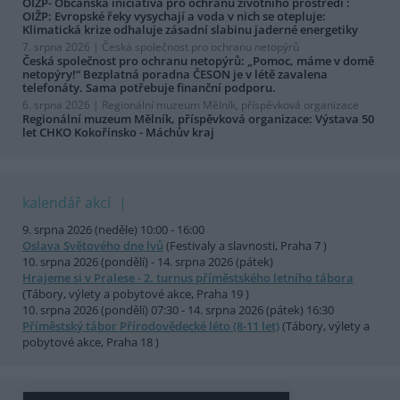
OIŽP- Občanská iniciativa pro ochranu životního prostředí :
OIŽP: Evropské řeky vysychají a voda v nich se otepluje:
Klimatická krize odhaluje zásadní slabinu jaderné energetiky
7. srpna 2026 |
Česká společnost pro ochranu netopýrů
Česká společnost pro ochranu netopýrů: „Pomoc, máme v domě
netopýry!“ Bezplatná poradna ČESON je v létě zavalena
telefonáty. Sama potřebuje finanční podporu.
6. srpna 2026 |
Regionální muzeum Mělník, příspěvková organizace
Regionální muzeum Mělník, příspěvková organizace: Výstava 50
let CHKO Kokořínsko - Máchův kraj
kalendář akcí
9. srpna 2026 (neděle) 10:00 - 16:00
Oslava Světového dne lvů
(Festivaly a slavnosti, Praha 7 )
10. srpna 2026 (pondělí) - 14. srpna 2026 (pátek)
Hrajeme si v Pralese - 2. turnus příměstského letního tábora
(Tábory, výlety a pobytové akce, Praha 19 )
10. srpna 2026 (pondělí) 07:30 - 14. srpna 2026 (pátek) 16:30
Příměstský tábor Přírodovědecké léto (8-11 let)
(Tábory, výlety a
pobytové akce, Praha 18 )