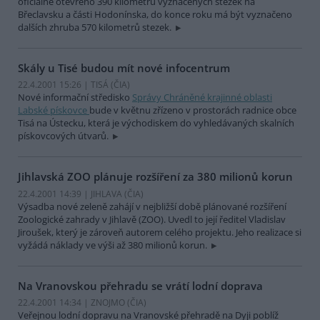
oficiálně otevřeno 390 kilometrů vyznačených stezek na
Břeclavsku a části Hodonínska, do konce roku má být vyznačeno
dalších zhruba 570 kilometrů stezek.
Skály u Tisé budou mít nové infocentrum
22.4.2001 15:26 | TISÁ (
ČIA
)
Nové informační středisko
Správy Chráněné krajinné oblasti
Labské pískovce
bude v květnu zřízeno v prostorách radnice obce
Tisá na Ústecku, která je východiskem do vyhledávaných skalních
pískovcových útvarů.
Jihlavská ZOO plánuje rozšíření za 380 milionů korun
22.4.2001 14:39 | JIHLAVA (
ČIA
)
Výsadba nové zeleně zahájí v nejbližší době plánované rozšíření
Zoologické zahrady v Jihlavě (ZOO). Uvedl to její ředitel Vladislav
Jiroušek, který je zároveň autorem celého projektu. Jeho realizace si
vyžádá náklady ve výši až 380 milionů korun.
Na Vranovskou přehradu se vrátí lodní doprava
22.4.2001 14:34 | ZNOJMO (
ČIA
)
Veřejnou lodní dopravu na Vranovské přehradě na Dyji poblíž