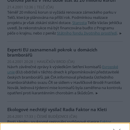
Obnova parku v Telči bude stát až 20 milionů korun
21.4.2001 12:36 | TELČ (
ČIA
)
Téměř 20 milionů korun si vyžádá renovace zámeckého parku v
Telči, která je plánována na příští rok. Podmínkou realizace
projektu je však získání státní dotace.
Starosta
Telče Václav Jehlička
uvedl, že rekonstrukce má být financována buďto z Programu
péče o krajinu, nebo z peněz
Státního fondu životního prostředí
.
Experti EU zaznamenali pokrok u domácích
bramborářů
20.4.2001 20:28 | HAVLÍČKŮV BROD (
ČIA
)
Návrh závěrečné zprávy k výsledkům šetření komisařů
Evropské
unie
(EU) obdrželi v těchto dnech k připomínkování představitelé
českých bramborářů. Jak ČIA informoval předseda Ústředního
bramborářského svazu ČR se sídlem v Havlíčkově Brodě František
Novák, lednová týdenní mise komisařů byla zaměřena na kontrolu
opatření proti karanténním chorobám a škůdcům.
Ekologové nechtějí vysílač Radia Faktor na Kleti
20.4.2001 17:33 | ČESKÉ BUDĚJOVICE (
ČIA
)
Proti záměru soukromé regionální rozhlasové stanice
Faktor
postavit vysílač na vrcholku hory Kleť (1084 m. n. m.) v
Chráněné