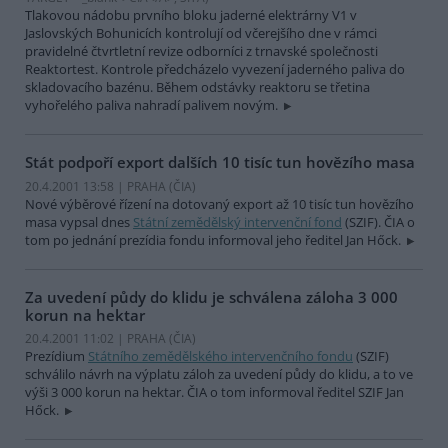
Tlakovou nádobu prvního bloku jaderné elektrárny V1 v
Jaslovských Bohunicích kontrolují od včerejšího dne v rámci
pravidelné čtvrtletní revize odborníci z trnavské společnosti
Reaktortest. Kontrole předcházelo vyvezení jaderného paliva do
skladovacího bazénu. Během odstávky reaktoru se třetina
vyhořelého paliva nahradí palivem novým.
Stát podpoří export dalších 10 tisíc tun hovězího masa
20.4.2001 13:58 | PRAHA (
ČIA
)
Nové výběrové řízení na dotovaný export až 10 tisíc tun hovězího
masa vypsal dnes
Státní zemědělský intervenční fond
(SZIF). ČIA o
tom po jednání prezídia fondu informoval jeho ředitel Jan Hőck.
Za uvedení půdy do klidu je schválena záloha 3 000
korun na hektar
20.4.2001 11:02 | PRAHA (
ČIA
)
Prezídium
Státního zemědělského intervenčního fondu
(SZIF)
schválilo návrh na výplatu záloh za uvedení půdy do klidu, a to ve
výši 3 000 korun na hektar. ČIA o tom informoval ředitel SZIF Jan
Hőck.