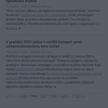
cyklistická tradice
19.4.2001 18:55 | PRAHA (EkoList)
"Kolo není jen zábava, ale legitimní dopravní prostředek," řekl Petr
Kurfürst z
Centra pro dopravu a energetiku
(CDE) při zahájení
dnešní "Jízdy za práva a bezpečnost cyklistů". Tu v Praze na
náměstí Jiřího z Poděbrad odstartovalo CDE spolu s organizací
Car
Busters
.
V pražské ZOO začne v neděli kampaň proti
nekontrolovanému lovu zvířat
19.4.2001 16:32 | PRAHA (EkoList)
Pražská zoologická zahrada zahajuje v neděli 22. dubna 2001 v
rámci Dne Země celoroční kampaň "Zastavte zabíjení v afrických
pralesích - Bushmeat campaign", novinářům to dnes řekli Petr Fejk,
ředitel
pražské ZOO
, a Eva Příhodová ze stejné instituce. Jde o
kampaň, kterou koordinuje
Evropská asociace zoologických zahrad
a akvárií
(EAZA) a která chce upozornit na problém
nekontrolovaného lovu divokých zvířat v pralesních oblastech
zejména západní a střední Afriky.
«
|
1
|
..
|
1545
|
1546
|
1547
|
1548
|
1549
|
..
|
1581
|
»