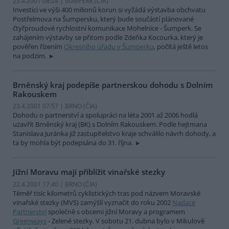
23.4.2001 08:24 | ŠUMPERK (
ČIA
)
Investici ve výši 400 milionů korun si vyžádá výstavba obchvatu
Postřelmova na Šumpersku, který bude součástí plánované
čtyřproudové rychlostní komunikace Mohelnice - Šumperk. Se
zahájením výstavby se přitom podle Zdeňka Kocourka, který je
pověřen řízením
Okresního úřadu v Šumperku
, počítá ještě letos
na podzim.
Brněnský kraj podepíše partnerskou dohodu s Dolním
Rakouskem
23.4.2001 07:57 | BRNO (
ČIA
)
Dohodu o partnerství a spolupráci na léta 2001 až 2006 hodlá
uzavřít Brněnský kraj (BK) s Dolním Rakouskem. Podle hejtmana
Stanislava Juránka již zastupitelstvo kraje schválilo návrh dohody, a
ta by mohla být podepsána do 31. října.
Jižní Moravu mají přiblížit vinařské stezky
22.4.2001 17:40 | BRNO (
ČIA
)
Téměř tisíc kilometrů cyklistických tras pod názvem Moravské
vinařské stezky (MVS) zamýšlí vyznačit do roku 2002
Nadace
Partnerství
společně s obcemi jižní Moravy a programem
Greenways
- Zelené stezky. V sobotu 21. dubna bylo v Mikulově