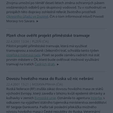
Znojma umožní po téměř deseti letech změna ochranných pásem
vodárenských odběrů pro skupinový vodovod. Tu v rozhodnutí ve
prospěch této dopravy zohlednil referát životního prostředí
Okresního úřadu ve Znojmě
. ČIA o tom informoval mluvčí Povodí
Moravy Ivo Savara.
Plzeň chce ověřit projekt příměstské tramvaje
22.4.2001 13:34 | PLZEŇ (
ČIA
)
Pilotní projekt příměstské tramvaje, která má využívat
tramvajovou a současně i železniční trať, schválila tento týden
plzeňská městská rada
. Plzeň se podle záměru radních má stát
prvním městem v ČR, které bude ověřovat možnost využívání
tramvají na tratích
Českých drah
.
Dovozu hovězího masa do Ruska už nic nebrání
22.4.2001 13:21 | MOSKVA/PRAHA (
ČIA
)
Ruská federace (RF) zrušila zákaz dovozu hovězího masa ze států
východní Evropy, který zavedla v březnu kvůli epidemii slintavky a
kulhavky v zemích
Evropské unie
. Oznámila to agentura
Interfax
s
odkazem na vyjádření státního tajemníka ministerstva zemědělství
RF Sergeje Dankverta. Padla tak poslední překážka možného
vývozu hovězího masa z České republiky do Ruska. Veterinární