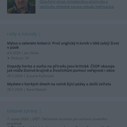
Otevřený dopis ministerstvu průmyslu a
obchodu ohledně sanace odvalu Heřmanice
rady a návody
Mýtus o zeleném koberci: Proč anglický trávník v létě zabíjí život
v půdě
4.8.2026 | Jan Skala
Diskuse: 34
Dopady horka a sucha na přírodu jsou kritické. ČSOP ukazuje,
jak může žíznivé krajině a živočichům pomoci veřejnost i obce
29.7.2026 | Zuzana Kučerová
Myslete v horkých dnech na volně žijící ptáky a další zvířata
28.7.2026 | Karel Makoň
tiskové zprávy
7. srpna 2026 |
OIŽP- Občanská iniciativa pro ochranu životního
prostředí