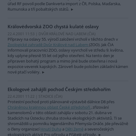
úřad RF povolí podle Dankverta import z ČR, Polska, Maďarska,
Rumunska a tří pobaltských států.
Královédvorská ZOO chystá kulaté oslavy
22.4.2001 11:53 | DVŮR KRÁLOVÉ NAD LABEM (
ČIA
)
Přípravy na oslavy 55. výročí založení vrcholí v těchto dnech v
Zoologické zahradě Dvůr Králové nad Labem
(ZOO). Jak ČIA
informovali pracovníci ZOO, oslavy vyvrcholí ve středu 9. května,
kdy uplyne přesně 55 let od jejího otevření. Na tento den je
připraven bohatý program a mimo jiné bude otevřena i nová
expozice veverek kapských. Zároveň bude položen základní kámen
nové ptačí voliéry.
Ekologové zahájili pochod Českým středohořím
22.4.2001 11:22 | STADICE (
ČIA
)
Protestní pochod proti plánované výstavbě dálnice D8 přes
Chráněnou krajinnou oblast České středohoří
, zřizování
kamenolomů v této oblasti zahájila v sobotu 21. dubna ve
Stadicích na Ústecku zhruba stovka ekologických aktivistů. Ti se
shromáždili u pomníku legendárního Přemysla Oráče. Jde převážně
o členy organizací
Hnutí Duha
a
Děti Země
a severočeských
ekologických aktivit Pro přírodu a Přátelé přírody.