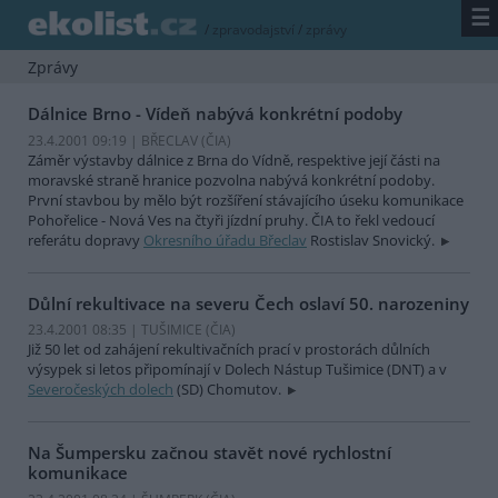
☰
/
zpravodajství
/
zprávy
Zprávy
Dálnice Brno - Vídeň nabývá konkrétní podoby
23.4.2001 09:19 | BŘECLAV (
ČIA
)
Záměr výstavby dálnice z Brna do Vídně, respektive její části na
moravské straně hranice pozvolna nabývá konkrétní podoby.
První stavbou by mělo být rozšíření stávajícího úseku komunikace
Pohořelice - Nová Ves na čtyři jízdní pruhy. ČIA to řekl vedoucí
referátu dopravy
Okresního úřadu Břeclav
Rostislav Snovický.
Důlní rekultivace na severu Čech oslaví 50. narozeniny
23.4.2001 08:35 | TUŠIMICE (
ČIA
)
Již 50 let od zahájení rekultivačních prací v prostorách důlních
výsypek si letos připomínají v Dolech Nástup Tušimice (DNT) a v
Severočeských dolech
(SD) Chomutov.
Na Šumpersku začnou stavět nové rychlostní
komunikace