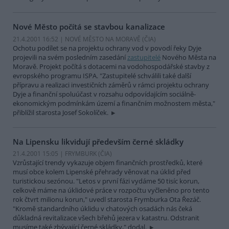
Nové Město počítá se stavbou kanalizace
21.4.2001 16:52 | NOVÉ MĚSTO NA MORAVĚ (
ČIA
)
Ochotu podílet se na projektu ochrany vod v povodí řeky Dyje
projevili na svém posledním zasedání
zastupitelé
Nového Města na
Moravě. Projekt počítá s dotacemi na vodohospodářské stavby z
evropského programu ISPA. "Zastupitelé schválili také další
přípravu a realizaci investičních záměrů v rámci projektu ochrany
Dyje a finanční spoluúčast v rozsahu odpovídajícím sociálně-
ekonomickým podmínkám území a finančním možnostem města,"
přiblížil starosta Josef Sokolíček.
Na Lipensku likvidují především černé skládky
21.4.2001 15:05 | FRYMBURK (
ČIA
)
Vzrůstající trendy vykazuje objem finančních prostředků, které
musí obce kolem Lipenské přehrady věnovat na úklid před
turistickou sezónou. "Letos v první fázi vydáme 50 tisíc korun,
celkově máme na úklidové práce v rozpočtu vyčleněno pro tento
rok čtvrt milionu korun," uvedl starosta Frymburka Ota Řezáč.
"Kromě standardního úklidu v chatových osadách nás čeká
důkladná revitalizace všech břehů jezera v katastru. Odstranit
musíme také zbývající černé skládky," dodal.