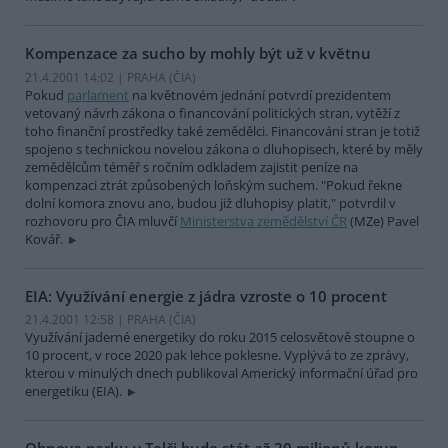
Kompenzace za sucho by mohly být už v květnu
21.4.2001 14:02 | PRAHA (
ČIA
)
Pokud
parlament
na květnovém jednání potvrdí prezidentem
vetovaný návrh zákona o financování politických stran, vytěží z
toho finanční prostředky také zemědělci. Financování stran je totiž
spojeno s technickou novelou zákona o dluhopisech, které by měly
zemědělcům téměř s ročním odkladem zajistit peníze na
kompenzaci ztrát způsobených loňským suchem. "Pokud řekne
dolní komora znovu ano, budou již dluhopisy platit," potvrdil v
rozhovoru pro ČIA mluvčí
Ministerstva zemědělství ČR
(MZe) Pavel
Kovář.
EIA: Využívání energie z jádra vzroste o 10 procent
21.4.2001 12:58 | PRAHA (
ČIA
)
Využívání jaderné energetiky do roku 2015 celosvětově stoupne o
10 procent, v roce 2020 pak lehce poklesne. Vyplývá to ze zprávy,
kterou v minulých dnech publikoval Americký informační úřad pro
energetiku (EIA).