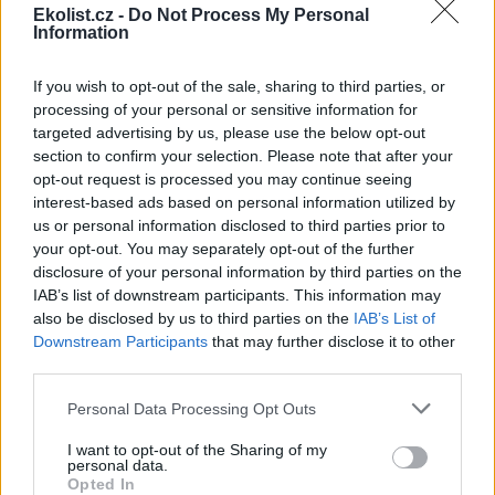
krajinné oblasti (CHKO) Blanský les
protestují jihočeská ekologická
Ekolist.cz -
Do Not Process My Personal
sdružení.
Information
If you wish to opt-out of the sale, sharing to third parties, or
Aktéři filmu Dva lidé v ZOO se po 12 letech sejdou v
Ústí nad Labem
processing of your personal or sensitive information for
targeted advertising by us, please use the below opt-out
20.4.2001 16:03 | ÚSTÍ NAD LABEM (
ČIA
)
Mezinárodní Den Země a 12 let od natočení oblíbeného
section to confirm your selection. Please note that after your
celovečerního filmu Dva lidé v ZOO si v neděli 22. dubna 2001 v
opt-out request is processed you may continue seeing
Zoologické zahradě (ZOO) v Ústí nad Labem
připomenou tvůrci
interest-based ads based on personal information utilized by
filmu, ekologové i veřejnost. Ředitelka ústecké ZOO Zdeňka
us or personal information disclosed to third parties prior to
Jeřábková ČIA informovala, že oslava Dne Země začne v areálu
your opt-out. You may separately opt-out of the further
zahrady v 11.00 hodin.
disclosure of your personal information by third parties on the
IAB’s list of downstream participants. This information may
Radnice stále jedná s vlastníky pozemků
also be disclosed by us to third parties on the
IAB’s List of
Downstream Participants
that may further disclose it to other
20.4.2001 15:46 | HAVLÍČKŮV BROD (
ČIA
)
O rozumnou dohodu s posledními dvěma vlastníky pozemků se
third parties.
stále ještě snaží radnice v Havlíčkově Brodě. Ti svými nadsazenými
podmínkami na prodej brzdí zahájení výstavby severovýchodní
Personal Data Processing Opt Outs
části obchvatu. Jak informoval starosta
města
Jaroslav Kruntorád,
celou situací se opět zabýval výbor pro územní plán a rozvoj
I want to opt-out of the Sharing of my
podnikání. Město nyní jako další vstřícný krok nabídlo oběma
personal data.
vlastníkům částečnou směnu a odkup.
Opted In