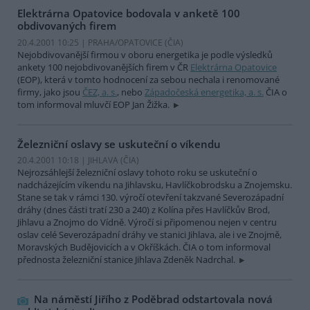
Elektrárna Opatovice bodovala v anketě 100
obdivovaných firem
20.4.2001 10:25 | PRAHA/OPATOVICE (
ČIA
)
Nejobdivovanější firmou v oboru energetika je podle výsledků
ankety 100 nejobdivovanějších firem v ČR
Elektrárna Opatovice
(EOP), která v tomto hodnocení za sebou nechala i renomované
firmy, jako jsou
ČEZ, a. s.
, nebo
Západočeská energetika, a. s.
ČIA o
tom informoval mluvčí EOP Jan Žižka.
Železniční oslavy se uskuteční o víkendu
20.4.2001 10:18 | JIHLAVA (
ČIA
)
Nejrozsáhlejší železniční oslavy tohoto roku se uskuteční o
nadcházejícím víkendu na Jihlavsku, Havlíčkobrodsku a Znojemsku.
Stane se tak v rámci 130. výročí otevření takzvané Severozápadní
dráhy (dnes části tratí 230 a 240) z Kolína přes Havlíčkův Brod,
Jihlavu a Znojmo do Vídně. Výročí si připomenou nejen v centru
oslav celé Severozápadní dráhy ve stanici Jihlava, ale i ve Znojmě,
Moravských Budějovicích a v Okříškách. ČIA o tom informoval
přednosta železniční stanice Jihlava Zdeněk Nadrchal.
Na náměstí Jiřího z Poděbrad odstartovala nová